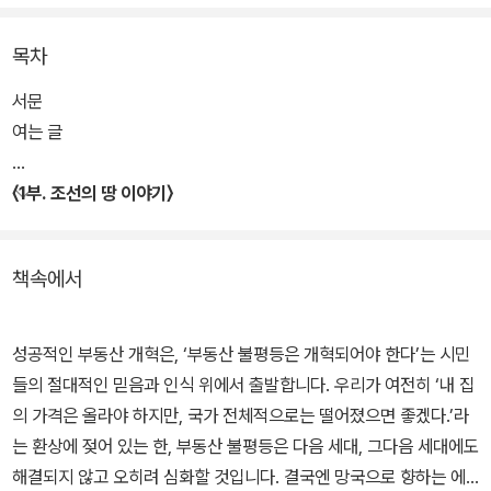
모든 국가가 멸망하게 된 기원을 살펴보면 언제나 부동산 문제가 자
목차
리하고 있다. 고려 역시 그러했다. 권력가들의 토지 겸병은 무수한 폐
해를 낳았고, 결국 고려를 망국으로 이끌었다. 태조 이성계를 위시한
서문
조선 건국 세력은 새 왕조의 문을 열며 토지 개혁도 단행했다. 이들은
여는 글
고려의 폐해를 바로잡아, 모든 백성이 배불리 먹고 평안히 살며 국력
이 부강한 나라를 만들고자 했다. 그러나 개혁은 실패했고, 조선의 역
〈1부. 조선의 땅 이야기〉
사는 탐관오리의 횡포와 고통받는 백성들의 눈물로 얼룩지고 만다.
책속에서
우리는 이러한 사실을 이미 잘 알고 있다. 그러나 조선이 토지 개혁 과
정 중 어떤 시행착오를 겪었는지, 그것을 바로잡기 위해 어떤 노력을
기울였는지, 그럼에도 불구하고 실패하고 만 이유는 무엇인지에 대해
성공적인 부동산 개혁은, ‘부동산 불평등은 개혁되어야 한다’는 시민
서는 잘 알지 못한다. 이 책은 조선의 역사를 따라가며 조선의 부동산
들의 절대적인 믿음과 인식 위에서 출발합니다. 우리가 여전히 ‘내 집
개혁이 좌절된 까닭을 추적해나간다. 그리고 조선왕조에서 발생한 문
의 가격은 올라야 하지만, 국가 전체적으로는 떨어졌으면 좋겠다.’라
제와 21세기 대한민국 사회에서 벌어지고 있는 일들이 무척 닮았다는
는 환상에 젖어 있는 한, 부동산 불평등은 다음 세대, 그다음 세대에도
것을 발견한다.
해결되지 않고 오히려 심화할 것입니다. 결국엔 망국으로 향하는 에