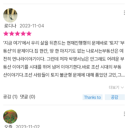
권리를 관리에게 맡기지만 온갖 비리가 발생하고 그 땅은 대대손손
한다. 특히 전쟁을 위시해서 공증이 사라지게 되니 그런 상황은 더 많
부동산에 대한 역사 도서이다. 복지를 다루었던 전작을 너무 재미있
불로소득이 됩니다.고려에서 조선으로 새 시대가 열리며 모두 함께
이 일어났고, 상대적으로 잘 모르는 평민들이 피해를 많이 보았다. 지
게 읽었다. 아마 전공이 복지학이었고, 현재는 관련 직종에서 근무하
메뉴
행복해지기 위한 토지개혁의 필요성을 느낍니다. 전국의 토지 문서를
금도 부동산에 대해 잘 아는 사람들은 법을 교묘히 이용해 각족 사기
고 있다 보니 아는 부분이 많아 더욱 기억에 남았을지도 모르겠다. 내
불태웁니다. 그리고 모든 토지를 국유화하고 경작자에게 직접 분배를
로디나
2023-11-04
를 치기도 하고, 그래서 빌라왕 같은 전세사기도 일어나는데 조선시
용을 떠나 전체적으로도 도움이 될 수 있는 부분들이 많아 이번 신작
하자는 의도로 과전법이 제정됩니다. 문제는 서울 양반들 토지는 건
대 역시 시대만 달랐을 뿐 부동산 꼼수를 부리는 인간들이 계속 등장
도 나름 기대가 되었다. 물론, 전작을 읽을 때와 마음가짐이 조금 다르
드리지 못했다는 겁니다.게다가 고려 때는 여성이 남성과 거의 동등
'지금 여기'에서 우리 삶을 뒤흔드는 현재진행형의 문제바로 '토지' '부
하는 걸 보면 정말 기가 차다. ​ 조선시대의 부동산 개혁들을 보면, 뭔
기는 했다.​간단하게 내용을 이야기하자면 현재 남아 있는 사료를 바
한 상속권을 보장받았고, 재혼도 흠이 되지 않았는데 유학적 가족 질
동산'의 문제이다.​집 한칸, 땅 한 마지기도 없는 나로서는부동산은 여
가 아쉬움이 남는다. 좋은 뜻에서 시작되지만 예외가 발생하면서 결
탕으로 조선시대의 부동산 역사를 다루었다. 크게 두 가지로 나뉘는
서를 세운 조선 사대부들은 부계 중심 가족 질서를 내세웁니다. 재산
전히 먼나라이야기이다. ​그런데 저자 박영서님은 안그래도 어려운 부
국 작은 구멍에 제방이 무너지는 상황이 펼쳐지기 때문이다. 화장실
데 토지와 집에 대한 역사이다. 아무래도 지금처럼 쉽게 알 수 있는 정
상속에서 여성의 존재감이 사라졌습니다.​​가진 자들에게 유리한 조세
동산 이야기를 시대를 뛰어 넘어 이야기한다.바로 조선 시대의 부동
들어갈 때 마음과 나올 때 마음이 다르다고, 개혁을 부르짖던 사람들
보가 아니다 보니 현재 남아 있는 사료를 토대로 당시 조선에서는 어
정책, 과거 급제에 목숨 거는 사람들, 공격적인 M&A 토지 침탈, 개간
산이야기다.​조선 사람들이 토지 불균형 문제에 대해 품었던 고민,그
이 특권층이 되니 얘기가 달라진다. 가진 자들이 자신의 배만 불리기
떤 부동산 정책을 보였으며, 이에 대한 문제점과 계급에 따라 경험했
과 간척 사업으로 불법적으로 땅 늘리기 등이 모두 부동산 정책의 허
해결을 위해 노력했던 방안들..​같은 땅 덩어리인데 시대만 달리할 뿐..
위해, 자기 것을 지키는 것을 넘어서 남의 것을 탐하게 되는 상황까지
던 부동산 이야기들이 담겨 있다. ​전체적으로는 술술 읽혀졌다. 학창
더보기
점을 악용하며 나타난 일들이었습니다.오늘날 신도시 개발 사업, 재
비슷한 고민을 가지고 있었다는 것이 흥미롭다.나는 그동안 부동산에
일어나니 말이다. 우리의 암담한 현실을 과연 어떻게 바꿀 수 있을
시절 역사 시간에 다루었던 과전법 등의 용어 자체가 익숙했다. 그리
개발 사업처럼 서민을 위한 사업이란 허울 아래 정작 있는 자들의 배
공감 (
1
)
댓글 (0)
대해서 나와 크게 상관없는 일이라는 생각을 했다.소유에 대한 관심
까? ​그럼에도 저자는 희망을 노래한다. 희망이 있는 곳에서 다시 일
고 작가님의 이야기 자체가 최대한 이해하기 쉽게 기술해 주시고, 다
만 불립니다. 백성을 사랑하는 왕이 좋은 의도로 개혁을 해도 반짝 효
이 크게 없어서이다.그러나 저자는 부동산 문제는 한 국가가 가진 총
어날 힘이 나니 말이다. 역사 속 기록을 통해 마주한 조선 부동산 이야
양한 사료들을 언급해 주시다 보니 이해하는 것 자체가 그렇게 어렵
과를 볼 뿐입니다. 개혁은 언제나 용두사미가 됩니다. 권력자들의 반
체적 문제라고 말한다.​(11) '부동산 문제는 저출생 문제처럼, 한 국가
기를 마주하고 보니 역시 문제는 사람이었고, 해결도 사람이라는 생
메뉴
지도 않았다. 사실 부동산에 대한 지식 자체도 별로 없을뿐만 아니라
발과 관리 소홀로 인해 실패로 끝나니 나라 곳간도 부실해집니다.​​조
가 가진 총체적 문제의 원인이면서 결과입니다. 다시 말하면, 어떤 원
각이 든다.
평소 가지고 있는 관심도 낮았기에 전작에 비해 더디게 읽히지 않을
오즐
2023-11-02