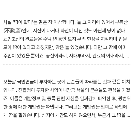
스컬레이터가 되겠지요. 수많은 시민의 고통을 실어 나르면서요. _
대한민국 또한 수차례 부동산 개혁을 시도해왔으나, 대체로 개선보다
「서문」에서
는 부작용이 컸다. 특히 최근 속출하는 전세 사기 피해 사례는 더욱 위
사실 ‘땅이 없다’는 말은 참 이상합니다. 늘 그 자리에 있어서 부동산
기감을 고조하고 있다. 이러한 역사와 현실의 배경 위에서 책은 질문
(不動産)인데, 지진이 나거나 화산이 터진 것도 아닌데 땅이 없다
한다. 왜 개혁은 항상 실패할까? 그리고 과거 조선의 실패로부터 우
뇨? 조선의 관료들은 수백 년 동안 토지 부족 현상을 지적하며 입을
리가 앞으로 나아가야 할 길을 모색한다. 여전히 늦지 않았다는 희망
모아 땅이 없다고 외쳤지만, 땅은 늘 있었습니다. 다만 그 땅에 이미
의 메시지를 전한다.
주인이 있었을 뿐이죠. 공신이라서, 사대부라서, 관료의 아내라서, 그
후손이라서 가지게 된 땅이 처음 설계한 국가의 재정 체계를 완전히
무력화해버렸음에도, 아무도 조선의 설계자들이 세웠던 대원칙을 언
급하지 않았습니다. 그것이 ‘완전 해체를 통한 완전 재분배’였음은 다
오늘날 국민연금이 투자하는 곳에 큰손들이 따라붙는 것과 같은 이치
시 말하면 입이 아플 지경이고요. _「특권 계급, 토지 사유화를 시작하
입니다. 진휼청이 투자한 사업이니만큼 서울의 큰손들도 관심을 가졌
다」에서
죠. 이들은 개발정보 및 등록 관련 지침을 일찌감치 파악한 후, 광범위
한 땅에 대한 개발권을 따냅니다. 그러고는 개발권을 빌미로 타인에
게 땅을 팔았습니다. 심지어 개간도 하지 않으면서, 누군가 그 땅을 개
간하기를 기다렸다가 수확물의 절반을 ‘삥뜯기’까지 합니다. 4대강이
나 행정수도 이전 사업 때 유력 지역마다 미리 땅을 샀다던 ‘서울 땅