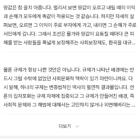
부자’의 모습이나 ‘떴다방’, 핫한 개발 지역의 부동산마다 알을 박아두
땅값은 참 골치 아픕니다. 멀리서 보면 땅값이 오르고 내릴 때의 이익
는 사람들, 혹은 허위로 농지를 취득한 후 쪼개어 판매하는 행위가 떠
과 손해가 모두에게 똑같이 적용되는 것 같습니다. 하지만 자세히 살
오르죠? _「그 많던 땅은 누가 다 먹었을까?」에서
펴보면, 오르면 그 이익이 주로 부자에게 가고, 내리면 그 손해가 주로
서민에게 갑니다. 그래서 조선은 물가와 땅값이 요동칠 때마다 큰 피
해를 받는 사람들을 폭넓게 보장해주는 사회보장제도, 환곡을 대규모
로 운영하죠. 하지만 환곡이 복지제도의 성격을 잃어가면서, 땅값이
요동칠 때 백성을 보호할 수 있는 울타리도 점점 사라졌습니다. _「그
많던 땅은 누가 다 먹었을까?」에서
물론 규제가 항상 나쁜 것만은 아닙니다. 규제가 나타난 배경에는 반
드시 그럴 수밖에 없었던 사회문화적 맥락이 있기 마련이니까요. 다
시 말해, 하나의 규제는 변증법적인 역사의 필연적 결과물입니다. 언
론의 십자포화는 규제 자체에 집중되고 그 규제가 만들어진 배경, 즉
사회적 문제와 그 해법에 대해서는 고민하지 않거나 외면해버리는 경
향이 있습니다. 따라서 규제를 단순히 악마화하는 비판은 결코 정당
하지 않습니다.
더보기
그런데 부동산 규제만으로는 주거난이라는 큰 문제를 바로잡기에 부
족합니다. 규제에는 반드시 의도와 다른 효과가 나타납니다. 정책 입