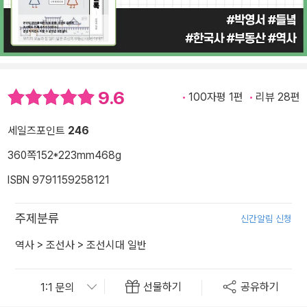
9.6
100자평 1편
리뷰 28편
세일즈포인트
246
360쪽
152*223mm
468g
ISBN 9791159258121
주제분류
신간알림 신청
역사
>
조선사
>
조선시대 일반
선물하기
공유하기