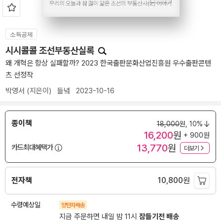
소득공제
시시콜콜 조선부동산실록
왜 개혁은 항상 실패할까? 2023 한국출판문화산업진흥원 우수출판콘텐
츠 선정작
박영서
(지은이)
들녘
2023-10-16
종이책
18,000
원,
10%
16,200
원
+ 900원
13,770
원
카드최대혜택가
더보기
전자책
10,800
원
수령예상일
양탄자배송
지금 주문하면 내일 밤 11시
잠들기전 배송