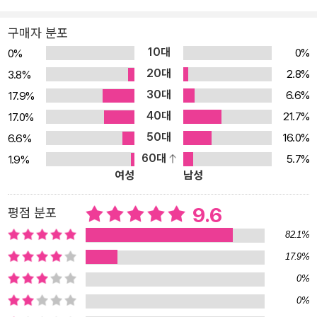
있다. 그러나 조선이 토지 개혁 과정 중 어떤 시행착오를 겪었는지, 그
구매자 분포
것을 바로잡기 위해 어떤 노력을 기울였는지, 그럼에도 불구하고 실
10대
0%
0%
패하고 만 이유는 무엇인지에 대해서는 잘 알지 못한다. 이 책은 조선
20대
2.8%
3.8%
의 역사를 따라가며 조선의 부동산 개혁이 좌절된 까닭을 추적해나간
30대
6.6%
17.9%
다. 그리고 조선왕조에서 발생한 문제와 21세기 대한민국 사회에서
40대
벌어지고 있는 일들이 무척 닮았다는 것을 발견한다. 대한민국 또한
21.7%
17.0%
수차례 부동산 개혁을 시도해왔으나, 대체로 개선보다는 부작용이 컸
50대
16.0%
6.6%
다. 특히 최근 속출하는 전세 사기 피해 사례는 더욱 위기감을 고조하
60대
5.7%
1.9%
여성
남성
고 있다. 이러한 역사와 현실의 배경 위에서 책은 질문한다. 왜 개혁은
항상 실패할까? 그리고 과거 조선의 실패로부터 우리가 앞으로 나아
9.6
평점 분포
가야 할 길을 모색한다. 여전히 늦지 않았다는 희망의 메시지를 전한
다. 조선의 경제사, 그중에서도 부동산사를 한 권으로 톺아볼 수 있다.
82.1%
친근한 문체로 재미있게 쓰여 평소 경제사가 생소했던 사람이나 청소
17.9%
년도 쉽고 편안하게 읽을 수 있다. 역사는 우리의 사상과 인식을 형성
0%
하는 양분이라 믿으며 그로부터 오늘을 사는 지혜와 통찰을 얻기 원
0%
하는 이들에게 이 책을 추천한다. 한 권으로 읽는 조선의 부동산사