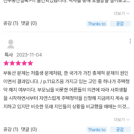
선부동산실록>이 출간되었습니다. 역사를 통해 오늘날을 짚어보고
기도 한다. 물론 그 해에 거둬야 할 세금의 양은 정해져있기에, 그에
미래를 고민하게 합니다.<시시콜콜 조선부동산실록>은 조선시대 부
대한 세금을 소규모 자영농들에게 전가시킨다. 결국 세금의 굴레를
더보기
동산 정책을 중심으로 상속, 조세, 화폐 정책까지 조선의 땅과 집과 관
벗어나지 못한 이들은 빗을 지게 되고 결국 갚지 못해서(이율 자체가
공감 (
1
)
댓글 (0)
련한 이슈를 총정리합니다.​​그런데 재미있게도 오늘날의 모습과 무척
연 50%니 이건 현재에도 말도 안 된다.) 땅을 팔거나, 노비가 되는
닮아있다는 겁니다. 땅과 집을 건드리는 건 언제나 힘든 일입니다. 부
경우도 생겨날 수밖에 없었다. ​ 한편 땅을 늘리기 위한 방법으로 개간
동산 문제는 국가의 총체적 난제이자 역사적 난제입니다.저자는 모든
메뉴
을 하는 경우도 있었는데, 간척 사업을 통해 땅을 만들어 이윤을 보기
국가의 멸망 과정에는 부동산 문제가 있었다고 합니다. 자영농 계층
도 한다. 아예 간척 사업을 하는 전문 가족기업도 있었다니 놀라울 따
특사
2023-11-04
의 몰락과 귀족들의 대토지 소유 때문입니다. 오늘날에도 서민은 내
름이다. 나라 입장에서도 땅을 넓히는 간척 사업을 좋게 보고 면세 혜
집 하나 갖기 정말 힘들지만 누군가는 땅부자이고 갓물주로 삽니다.
택을 주거나, 간척을 한 사람의 소유권을 일정 기간 인정해 주었다고
부동산 문제는 저출생 문제처럼, 한 국가가 가진 총체적 문제의 원인
다산 정약용조차 아이들에게 절대로 서울을 벗어나지 말라고 강조했
하니 어렵긴 해도 충분히 승산이 있는 사업임이 틀림없다.​ 그렇다면
이면서 결과입니다. / p.11​요즈음 가지고 있는 고민 중 하나가 주택청
듯 부동산 불평등은 개혁되어야 한다는 걸 알면서도 내 집값은 올라
집은 어떨까? 지금도 서울에 내 집 마련을 하려면 숨만 쉬고 모아도 2
약 해지 여부이다. 부모님을 비롯한 어른들의 의견에 따라 사회생활
야 한다는 마인드를 갖고 있습니다.부동산 개혁은 언제나 국정 과제
0년이 걸린다는 말이 있다. 조선도 예외는 아니었다. 서울은 조선시
을 시작하면서부터 자연스럽게 주택청약을 신청해 지금까지 계속 유
입니다. 조선에서는 부동산 개혁을 위해 어떤 조치를 했을까요? 조선
대부터 줄곧 수도였으니, 당시에도 한양에 집을 갖는 것은 쉽지 않았
지하고 있지만 비슷한 또래 지인들의 상황을 비교했을 때에는 이것을
의 땅과 집 이야기를 <시시콜콜 조선부동산실록>으로 만나보세요.​​이
다고 한다. 서울에 집 한 채 마련은 조선 중기를 넘어 후기로 갈수록
유지하는 게 맞는 것인지 의문이 든다. 결혼에 대한 큰 생각이 없다는
땅의 토지는 왕의 것이었습니다. 사람들에게 나눠주는 대신 땅에 대
더보기
더욱 심화된다. 집을 빼앗기 위한 각종 꼼수들이 등장한다. 여가탈입
게 가장 큰 이유인데 신혼부부와 자녀를 두고 있는 가족들에게 집중
한 사용료인 세금이나 병역을 대가로 받습니다. 왕은 땅을 경영하는
이라고 불리는 것으로 공증이 된 집조차 빼앗기는 경우가 있었다고
공감 (
1
)
댓글 (0)
이 되어 있다 보니 이게 의미가 있을까 싶다.​이 책은 박영서 작가님의