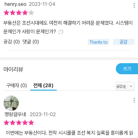
henry.seo
2023-11-04
원조차 환갑이 될 때까지 자기 집을 마련하지 못해 셋방살이를 했다
메뉴
고 한다. 조선 사람들도 오늘날 우리와 마찬가지로 전세금을 돌려주
부동산은 조선시대에도 여전히 해결하기 어려운 문제였다. 시스템이
지 않으려는 집주인과 실랑이를 벌여야 했다. 누군가는 집을 구하지
문제인가 사람이 문제인가?
못하는 처지를 자조하며 한탄하는데, 누군가는 좁은 한양 땅 안에도
공감 (
0
)
댓글 (0)
집을 여러 채 가지고서 이를 담보로 새로운 부동산 투자 기회를 만들
었다. 2부에서는 조선 조정이 한양의 주택난과 집을 둘러싼 갈등 들
을 어떻게 바라보고 대응했는지 알아볼 것이다. 말미의 「다시 여는
글」에서는 책을 마무리함과 동시에 1부와 2부의 논의를 종합하여 오
쓰기
마이리뷰
늘날 우리가 역사로부터 어떤 교훈을 얻을 수 있을지 사유하며 새로
구매자 (0)
전체 (28)
운 논의의 장을 연다. 책의 전반에 걸쳐 조선의 왕과 대소신료부터, 평
범한 백성에 이르는 다양한 사람들의 목소리를 생생하게 담아내 책
한 권 안에 조선의 부동산사를 생생하고 재미있게 펼쳐놓았다.
메뉴
명랑걸우네
2023-11-02
이번에는 부동산이다. 전작 시시콜콜 조선 복지 실록을 흥미롭게 읽