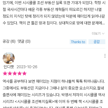
었기에, 이번 시시콜콜 조선 부동산 실록 또한 기대가 되었다. 학창 시
절 국사시간마다 배운 각종 부동산 개혁들이 떠오르긴 하지만 나열
정도의 지식인 탓에 정리가 되지 않았는데 덕분에 재미있게 읽어나갈
수 있었다.​ 책의 큰 틀은 땅과 집이다. 상대적으로 땅에 대한 문제에서
비롯되었기에 여러 개혁들이 등장하게 된 것은 알았는데, 집은 과연
더보기
무슨 문제가 있을까? 하는 생각을 했는데 책을 읽고 나서 든 생각은
공감 (
6
)
댓글 (0)
지금이나 조선시대나 별반 차이가 없다는 생각이 들었다. ​ 새로운 조
선에 맞는 토지개혁 법이 필요했다. 토지개혁론자들은 토지의 사적
소유를 원천적으로 제한하자는 의견을 바탕으로 새로운 토지개혁 과
메뉴
전법을 세운다. 분명 그렇게 시작되었다. 근데 시간이 지나면서 처음
인디캣
2023-10-26
의 생각들이 퇴색된다. 개혁을 주장한 사람들이 집권층이 되자 생각
이 바뀐 것이다. 그리하여 약간의 '예외'를 허용한다. 그 약간의 예외
역사를 공부하다 보면 재미있는 지점이 하나둘씩 툭툭 튀어나옵니다.
는 결국 토지개혁의 근간을 흔들게 된다. 서울의 사대부를 인정해야
그중에서도 부동산은 지금이나 그때나 삶의 중요한 요소이지요.들녘
한다는 방침이 예외로 인정되어 계속 세습이 이루어지고, 대토지를
출판사에 재미있는 시리즈가 있습니다. 박영서 저자의 시시콜콜 역사
소유한 자산가들은 관리에게 뇌물을 먹이고 면세 혜택을 받거나, 재
시리즈! <시시콜콜 조선복지실록>에 이어 두 번째 책 <시시콜콜 조
해를 입은 것처럼 서류를 조작해 최저 세액을 납부하는 걸로 정리하