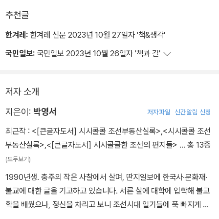
안자들은 이를 ‘풍선 효과’로 설명하며 변명하죠. 하지만 합리적인 입
추천글
안자라면, 정책을 시행함에 따라 필연적으로 나타날 부작용들을 함께
한겨레:
한겨레 신문 2023년 10월 27일자 '책&생각'
고려할 것입니다. 그러지 않고 무작정 규제한다면 결국 ‘선의로 포장
국민일보:
국민일보 2023년 10월 26일자 '책과 길'
한 면피’가 될 가능성이 커집니다. _「주택 부족이 만들어낸 조선의 복
덕방 풍경」에서
저자 소개
지은이:
박영서
저자파일
신간알림 신청
최근작 :
<[큰글자도서] 시시콜콜 조선부동산실록>
,
<시시콜콜 조선
부동산실록>
,
<[큰글자도서] 시시콜콜한 조선의 편지들>
… 총 13종
(모두보기)
1990년생. 충주의 작은 사찰에서 살며, 딴지일보에 한국사·문화재·
불교에 대한 글을 기고하고 있습니다. 서른 살에 대학에 입학해 불교
학을 배웠으나, 정신을 차리고 보니 조선시대 일기들에 푹 빠지게 되
었습니다. 머릿속에 쓰고 싶은 글은 참 많은데, 몸은 거룩한 게으름뱅