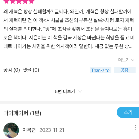
과 말을 돌아봐야 할 것이다.
바뀌면서 토지 분배를 위한 노력을 알려준다.조선시대에는 지금보다
펴보고, 우리가 집과 땅을 어떻게 바라봐야 하는지 조선사를 통해 조
왜 개혁은 항상 실패할까? 글쎄다, 왜일까, 개혁은 항상 실패할까에
땅이 가지는 의미가 특별했다. 조선시대는 농사가 나라의 근간이었
금은 배울 수 있습니다.역사는 우리의 인식과 사상을 형성하는 양분
서 개혁이란 건 이 책<시시콜콜 조선의 부동산 실록>처럼 토지 개혁
고, 농사는 반드시 땅을 필요로 한다. 하지만 이 땅들의 대부분은 권문
입니다. 조선사의 진짜 가치는, 조선이라는 나라의 훌륭함이나 무능
의 실패를 의미한다. “땅”에 초점을 맞춰서 조선을 들여다보는 흥미
세족들이 소유하고 있고, 막상 경작하는 실경작인들은 형편이 말이
함에 있는 것이 아니라, 상황을 다각도로 둘러볼 수 있는 수많은 사료
로운 책이다. 지은이는 이 책을 결국 세상은 바뀐다는 희망을 품고 미
아니었다. 지금의 대한민국에서 일어나고 있는 부동산 편중 현상과
에 있습니다. <시시콜콜 조선부동산실록>은 그런 가치에 부합하고자
래로 나아가는 시민을 위한 역사책이라 말한다. 세금 없는 무한 상속,
다를게 무엇이란 말인가?대한민국은 세계에서도 거의 유일하게 땅과
인용된 주요 사료의 원문·번역문을 확인할 수 있는 인터넷 사이트를
정부의 부동산시장 개입의 정도, 부동산 개혁을 위한 선결 조건 등을
집의 소유권이 분리된 나라이다. 하지만 조선시대에는 집에 대한 권
더보기
'일러두기'에 담았고, 참고문헌과 단행본·고서·연구서·학술서 등도 빠
우리에게 생각해보라 한다. 개혁은 늘 '누구를 위한 개혁'인가는 목적
리가 대체적으로 땅에 예속되어 있었다고 한다. 그래서 집 문제는 땅
짐없이 표시했습니다.조선이 이른바 '헬조선'이 된 데에는 '농사짓는
공감 (
0
)
댓글 (0)
과 그에 따른 방향성을 상실하는 순간 실패한다. 지은이는 고려말에
문제보다 덜 예민한 주제였다. 지금은 땅보다는 집에 더 민감한 것이
이에게 토지를', '실거주자에게 살 곳을'이라는 희망이 완전히 무너진
서 조선 초의 토지 개혁을 각종 문헌을 통해 톺아본다. 결과론으로 고
사실이다. 대한민국도 집합건물 같은 경우는 집과 땅을 분리하지 않
순간부터였습니다. 대한민국이라는 나라가 앞으로 어떻게 될지는 알
려말 토지정책의 실패가 멸망의 원인 중 하나, 즉 경제적 토대 문제는
5편 더보기
고 보기는 한다.사회의 부조리를 비판했던 정약용 마저도 자식들한테
수 없지만, 지금의 위기도 넓게 보면 흐름의 일환일지 모릅니다. 과거
늘 중요하기에 그렇다. 토지 개혁을 기치로 내세운 조선, 주희의 정전
는 한양을 떠나지 말라고 했다. 역사적으로 존경을 받을만한 정약용
는 흘러갔고, 미래는 다가오지 않았습니다. 예정되지 않는 미래를 결
법(우물정형태로 9구역으로 나누고 공동구역을 정해서 여기서 나온
같은 사람도 서울에 대한 미련을 버릴 수 없었던 것일까? 오늘날 대
쓰기
마이페이퍼 (1편)
정하는 것은 '결국 세상은 바뀐다'라는 굳건한 희망 속에서 내딛는 걸
수확물을 조세로 내는 체제)도입 논의도 있었지만, 과전법을 채택한
한민국의 국회의원들이 국민을 위한 정책을 하는 것처럼 하지만 결국
음입니다. 결국 세상은 바뀐다는 희망을 품고 미래로 나아가는 시민
다. 조선의 토지 개혁 “과전법”의 운명 이성계와 함께했던 조준은 13
은 개인의 이익을 챙기는 것과 묘하게 오버랩된다.대한민국의 서울은
자목련
2023-11-21
메뉴
을 위한 역사책인 <시시콜콜 조선부동산실록>에서 그 희망을 발견하
98년에 고려조정에 상소를 올리는데, 핵심은 수도는 사적 토지 분배
부동산 불패 신화를 끊임없이 이어오고 있다. 과연 이 불패신화는 언
길 바랍니다.네이버카페 이벤트에 당첨되어 책을 제공받고 쓴 후기입