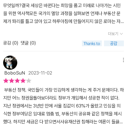
항상 실패할까?'인데, 저자는 역사 속 부동산 불균형 문제가 망국의
요.​​한양의 집 구하기는 하늘의 별 따기였습니다. 지방에서 올라와 과
고, 머리 좋은 사대부들이 이 기회를 놓치지 않았기 때문이다.지금도
무엇일까?결국 세상은 바뀐다는 희망을 품고 미래로 나아가는 시민
다. 전세금은 줄 수 없으나 당장 집을 빼라는 식의 몰상식한 주인들과
원인이며 역사적 난제라고 이야기하고 있어요.단순히 조선은 토지 불
거 시험을 보거나 관료가 된 무주택자들도 집 없는 서러움을 겪었습
법은 있으나 그 법망을 피해 얼마나 많은 사리사욕들이 채워지는지..
을 위한 역사책모든 국가의 멸망 과정을 살펴보면 언제나 부동산 문
누구보다 청렴을 지켜야 할 공무원들이 헛점을 노려 토지로 부를 축
균형 때문에 망했다는 사실을 전하는 게 아니라 조선 사람들이 어떤
니다. 이 즈음에서 새로운 주거문화인 임대제도가 출현합니다. 일시
주어진 대로 세금을 다 내면 바보라는 소시를 듣는..절세가 미덕처럼
제가 똬리를 틀고 앉아 있고 하루아침에 만들어지지 않은 로마는 자
척했다. 최근에 자주 이슈가 되는 전세 사기 범죄자들, 그리고 LH 이
고민을 했고 어떤 노력을 기울였는지에 초점을 두고 있어요. 그것이
적으로 집을 빌리거나 세를 드는 겁니다.하지만 이 역시 당사자들을
여겨지는 시대라는 것은.. 씁쓸하지만 우리의 현실이다.​이렇게 법과
영농 계층의 몰락과 귀족들의 토지 겸병으로 인해 11세기 이후 급격
슈들이 머릿속을 스치고 지나갔다.​조선시대의 부동산 정책을 실패했
역사가 주는 교훈일 테니까요. 과연 조선왕조 오백 년 동안 무슨일이
보호하는 법적 장치는 미비했습니다. 오늘날 전세 사기 유형과 다를
더보기
원칙의 교묘한 선타기를 통해 축적한 재산을 한방에 날려버리는 것은
하게 쇠토한다. 후한 호족들의 대토지 겸병은 나라를 휘청이게 만들
다. 다양한 이유가 있었겠지만 몰락의 원인 중 하나가 부동산 정책의
있었던 걸까요. 조선의 건국자들은 야심차게 토지개혁을 단행했지만
바 없는 일들이 벌어집니다. 빼앗은 집을 빌린 집으로 등록하는 부동
'법과 원칙'따위는 통하지 않는 연산군이라는 사실이 웃픈 일이다. 지
공감 (
0
)
댓글 (0)
었고 결국 '유관장 삼형제'가 활약하던 삼국시대가 열리는 원인이 되
실패이지 않을까 싶다. 책에서도 드러나는 부분이기는 하지만 이러한
점점 시간이 흐를수록 이상하게 변질되었어요. 특권을 손에 쥔 양반
산 꼼수왕들도 탄생합니다.집을 둘러싼 갈등은 여러 가지 형태로 나
금도 아마 제대로 된 개혁을 위해서는 '연산군'과 같은 미친 00이 나
었다고 한다. 귀족과 호족이 대토지를 소유하던 신라와 고려, 관료가
내용들이 현재도 반복되고 있다는 것이 또 하나의 문제이다. 처음에
계급들이 조금이라도 더 가지려고 욕심을 부렸으니 토지 불균형이 심
타났습니다. 소유권 논쟁도 끊이질 않았다고 합니다. 작은 담장 하나
와야 하는 것은 아닐까?​조선시대 역사를 어느 정도 알고 있는 사람이
대토지를 소유하던 조선 모두 토지 불균형이 선을 넘다 못해 '망국을
는 공부하는 느낌으로 읽었지만 결론적으로 공감을 가지게 된 이유도
메뉴
화된 거예요. 이를 완화하기 위한 수단이 조세였지만 세금을 가장 많
를 두고 억대 소송전이 펼쳐지는 오늘날과 다를 바 없는 사례들이 쏟
라면 등장하는 인물, 사건 등등에 얽힌 토지와 집 이야기가 재미있다.
견인하는 폭주 기관차'로 돌변하는 과정을 밟았다.땅은 모든 인간의
딱 그 지점에 있었다. 너무나 비슷한 양상을 띄고 있다는 것. 역사 이
이 내야 할 양반들이 온갖 꼼수를 부려가며 빠져나가니 그 구멍은 가
아집니다.​​예나 지금이나 부동산은 서민에게 녹록지 않은 존재구나 싶
BoboSuN
2023-11-02
그냥 역사서를 보면 알 수 없는 당시의 '흉작 현황'들, 그리고 그로 인
생산수단이자, 삶의 터전이다 그런데 토지를 독점하는 소수가 절대다
야기를 읽으면서 현실성을 느낀다는 것이 그렇게 쉬운 일은 아닐 텐
난한 백성들이 채워야 했던 거예요. 어딘가 익숙한 풍경이죠. 조선시
었습니다. 조선시대 부동산 이슈를 총정리한 <시시콜콜 조선부동산
한 조세 현황들을 볼 수 있다는 점도 흥미로운 책이다.​실거주자에게
수의 토지를 빼앗는 지경까지 흘러오면, 수많은 '보통 사람'이 최소한
데 말이다. 여러 모로 무거운 마음이 들었다.​저자는 마지막에 희망을
대에는 정치구조의 한계로 어쩔 수 없었다는 핑계를 댄다지만 지금
실록>. 개혁은 왜 항상 실패했을까요? 이익을 보는 집단 때문입니다.
부동산 정책. 국민들이 가장 민감하게 생각하는 게 주거 문제이다. 하
살 곳을 이라는 희망이 무너진 조선이 과연 지금의 우리 사회와 다른
의 생계수준도 유지할 수 없는 극한의 상황으로 몰리게 된다. 역사속
이야기하고 있다. 앞으로 관심을 가지고 바꾸다 보면 과거를 되풀이
대한민국 정부는 왜 그러는 걸까요. 부자 감세로 역대급 세수 부족 상
기존 체제에서 이익을 보던 세력은 개혁을 거부하고 저항하고, 정책
지만 어느 정권을돌아보더라도 정부가 개입해서 성공한 적이 없다.
점이 있을까? 하는 한숨이 나오기도 하는 책인데.. 과연 우리는 지금
의 부동산 불균형 문제는 먼 나라 이야기나 먼 옛날 이야기처럼 한번
하지 않을 것이라는 내용을 담는데 더욱 생각이 많아졌다. 부디 평등
황인데 엉뚱한 예산을 삭감하고, 부동산 규제를 풀어준다면서 가계
의 허점을 교묘하게 이용합니다. 정부가 시장에 지배당하는 일의 반
지난 정권에서는 3년반 만에 서울 집값이 63%가 올랐고 민심을 의
이 시점에서 어떤 선택을 해야만 이 수렁을 탈출 할 수 있을까?저자
듣고 흘릴 만한 것이 아님을 알기에 더더욱 이 책에 관심을 가지게 되
한 세상을 원하고 있으며, 그렇게 노력하고 있지만 그게 이루어질지
대출을 부추겨 기업만 살리는 특권층 중심의 정책뿐이네요. 최근 여
복이 됩니다.조선 부동산 개혁 시도와 결과를 통해 현재 우리가 살고
식한 정부여당은 임대료 멈춤 법, 부동산의 공유화 같은 정책을 제시
는 희망을 포기하지 말라고 하는데..정말 희망이 있기는 한 것일까?
었다.'조선은 토지 불균형 때문에 망했다'라고 이야기 하는 건 쉽지만
에 대한 의문을 가지고 있는 게 사실이라는 점에서 복잡했던 책이었
당에서 특정 지역을 콕 집어서 서울로 편입시키자는 방안을 추진하면
있는 세상과 연결 지어 생각하게 합니다. 사는(live) 곳이 아닌 사는
했다. 하지만 세금은 다 받으면서사유재산권 침해라는 여론이 들끓어
저자가 말하는 '살(live) 권리'라는 것이 사회적 담론이 형성되어야 할
'조선은 토지 불균형 해소하기 위해 어떤 노력을 기울였을까?'라는 질
다.​<출판사로부터 도서를 제공받아 작성한 리뷰입니다.>