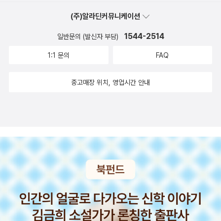
사대부의 자손들은 땅을 한 평도 받을 수 없으니, 사대부를 대대손손
주던 공신전의 세습과 가진 자들이 더 많이 가지려고 지위와 법을 악
(주)알라딘커뮤니케이션
육성하겠다는 과전법의 의미에 반한다고, 과전법에 대한 지배층의 인
용하는 모습, 도성에서 집을 구하기 위해 애쓰는 것, 허가되지 않은 도
식은 이러했다. 양민의 토지를 어떻게 빼앗았나 1533년 11월 11일 양
상 밖에 집을 짓고 사는 일, 전란을 겪고 살 길을 찾아 도성으로 모여
1544-2514
일반문의 (발신자 부담)
반 김극창이 작성한 “토지매매계약서”는 나는 몇 해 전부터 양인 김
드는 백성의 모습은 조선이 아닌 현재 대한민국의 현실과 다르지 않
1:1 문의
FAQ
은석에게 곡식을 빌려왔으나, 갚지 못하니 상속한 논을 김은석에게
았다. 조선 왕조 초기 토지를 나라 땅을 경작자에게 분배하고 농사를
원금과 이자 대신 영원히 넘긴다고, 양인이건 노비건, 당장에 먹을거
지어 세를 받을 수 있는 과전법이 제정되지만 예외가 있었다. 양반의
중고매장 위치, 영업시간 안내
리를 얻기 위해서는 이자 따위는 신경 쓰지 않는다. 당장에 굶어 죽을
토지는 건드릴 수 없었다. 언제나 특권층의 예외적 허용이 문제였다.
수는 없기에 이른바 고리대금업자들에게 당한다. 자, 이렇게 보면, 오
자신의 땅을 더 늘리면 늘렸지 줄어들 게 할 수 없이 유산에도 태클을
로지 자신의 능력만으로 이룬 부였을까 하는 의문, 경주 최부자처럼
건다. 동등한 상속권을 보장했던 고려와 달리 여성은 제외했고 부계
철학이 있는 것도 아니며, 누군가의 궁핍한 처지를 이용하여 땅을 뺏
중심을 주장한다. 아들 모두에게 공평하게 나누던 것도 장남에게 몰
는 것은 예나 지금이나 변함없는 현상인 듯.지은이는 이렇게 말한다.
아주는 게 재산을 지키는 방법이라 여기고 고수한다. 노비도 땅을 소
시장은 반드시 불공정한 성취를 만들어 낸다는 사실, 나아가 내 성취
유할 수 있었다는 사실을 처음 알았다. 양반과 사대부가 약탈해 땅도
조차도 완벽한 공정한 결과가 아니라는 사실을 깊이 이해하고 인정해
자식도 모두 노비가 되는 경우가 허다했지만 말이다. 땅을 빌려주고
야 할지도 모르겠다고, 한국의 주택문제, 우리가 찾아가야 할 길 한국
부당한 소작료를 받아 부를 쌓는 양반의 모습까지. 개혁을 위한 노력
사회는 참으로 묘하다는 생각이 든다. 중고주택가격이 값이 치솟는
은 매번 실패로 이어져 안타까웠다. 땅보다는 집에 대한 이야기가 실
다. 모든 중고품이 신품보다 가격이 내려가는 것이 우리가 아는 상식
제적으로 다가왔다. 집을 지으려면 우선 땅이 있어야 할 터. 조선 시대