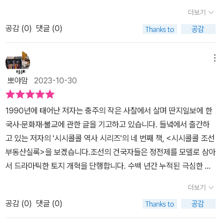
서 논란이 커지고 있어요. 대한민국 전체를 발전시키기 위한 경제 정
(buy) 것이 되어버린 조선의 주택사. 이 역사적 장면들 속에서 오늘
입법은 하지 못했고 정부는 강제로 규제하기 시작했다. 전국 37곳을
일인데, 그러한 담론이 형성되기까지는 또 얼마의 시간이 필요한 것
문에 답하는 건 쉽지 않다고 한다. 정약용조차도 자녀들에게 '무조건
더보기
책과 부동산 시장을 고려해야 할 정부 여당이 이런 주장을 했다는 자
날 부동산 불평등 문제를 고민해 보게 합니다.사료를 현대적 감각으
규제지역으로 강한 부동산정책을 시행했으나 그 고통의 수혜자는 서
일까?​조선의 부동산정책, 주거 정책의 변천과정과 그 실패과정들을
서울에서 존버해라'는 조언을 남길 수밖에 없었던, 19세기 조선의 현
체가 충격이네요. 그동안 정부에서 추진하는 부동산 정책이 원하는
로 재해석에 읽는 맛이 무척 좋은 <시시콜콜 조선부동산실록>입니
공감 (
0
)
댓글 (0)
민들이 감당했고 사람들은 영끌이란 말이생길 정도로 빚을 내어 사기
통해 지금의 상황을 돌아볼 수 있었던 책 [시시콜콜 조선부동산실록]
실,우리는 마땅히 정약용의 말을 비판해야 한다. 시대의 불평등에 개
방향으로 흘러간 경우는 드물었지만 지금은 심각한 위기 상황이네요.
다. 재미있는 만화와 입담 좋은 작가의 스토리텔링을 만나보세요.​​​- 출
시작한다. 국제경제위기에 금리는 치솟았고 사람들은 대출금 허덕이
출판사 지원도서로 읽고 솔직하게 리뷰를 작성했다.
탄했던 정약용조차도 '내로남불'이었다. 성공적인 부동산 개혁은 '부
부동산 문제뿐 아니라 국가적으로 총제적 난국인 것 같아요. 조선의
판사로부터 도서를 제공받았습니다
며 산다. 과연 부동산 정책은 국가가 통제할 수 없는 사안이고 공유화
메뉴
동산 불평등은 개혁되어야 한다'는 시민들의 절대적인 믿음과 인식
부동산 역사를 살펴보면서 우리가 명심해야 할 건 공동체의 불평등을
만이 대안 일까. 과거역사에서도 그릇된 부동산 정책으로 개혁에 실
위에서 출발하였다. '내 집의 가격은 올라야 하지만, 국가 전체적으로
뽀야맘
2023-10-30
외면하는 순간 절망의 구렁텅이에 빠진다는 사실인 것 같아요. 공정
패해 나라의 위기로 이어진 적이 있었다. 고려와 조선, 어떤 특권과 입
는 떨어졌으면 좋겠다'라는 환상에 젖어 있는 한, 부동산 불평등은 다
은 우리에게 손해가 될 수도 있다는 사실을 받아들이는 데서 시작한
법자들의 정책, 관료의 실책이 그릇된 결과를 가져왔는지살펴보고 반
음 세대, 그다음 세대에도 해결되지 않고 오히려 심화할 것이다. 조선
1990년에 태어난 저자는 충주의 작은 사찰에서 살며 딴지일보에 한
다는 저자의 말을 곱씹게 되네요. 개혁의 의미를 다시금 생각해봐야
영해야 우리의 부동산은 올바른 방향으로 나갈 수 있을 것이다. 고려
사의 진짜 가치는 조선이라는 나라의 훌륭함이나 무능함에 있는 것이
국사·문화재·불교에 관한 글을 기고하고 있습니다. 들녘에서 출간하
할 시점이네요.
시대, 확고한 토지 정리가 되지 않아 백성의 수탈과 같은 봉납이 이루
아니라,상황이 다각도로 둘러볼 수 있는 수많은 사료에 있다고 생각
고 있는 저자의 '시시콜콜 역사 시리즈'의 네 번째 책, <시시콜콜 조선
어져 굶어 죽는 백성이 많았다. 그래서 조선에서는 이를 개혁하고자
한다.이 책은 비전공자가 다루는 것이니만큼 여러 오류와 아쉬움이
부동산실록>을 보겠습니다.조선의 건국자들은 정전제를 모델로 삼아
국유화를 시도하였으나 집권층의 기득권을 유지, 사익추구 같은 정책
있을 것이다. 부동산 문제는 저출생 문제처럼, 한 국가가 가진 총체적
서 드라마틱한 토지 개혁을 단행합니다. 수백 년간 누적된 극심한 불
으로 고려시대와 같이 백성이 고통을 받게 된다. 과전법에서관원유족
문제의 원인이면서 결과이다'땅을 더 많이 소유하는 자가 더 행복해
균형을 해소하기 위해 전국의 토지문서를 모아 불태워버렸습니다. 그
에게 지원했던 구분전과 같은 수신전, 불로소득과 같이 부모가 사망
더보기
질 가능성이 크다'우리의 삶은 땅위에서 전개되고 소멸하니까 때때로
런데 오백 년 동안 무슨 일이 있었는지, 너무나 땅이 많아 어디가 자기
시 자녀가 물려받는 휼양전, 개국공신에서 지급되는 사전인데 면세
사회주의나 아나키즘과 같은 땅에 대한 새로운 실험도 있었다. 우리
공감 (
0
)
댓글 (0)
땅인지도 모르는 양반과 자기 땅이라고는 한 평도 없어서 평생 소작
기능을 가진 공신전 등. 많은제도를 시도하였으나 관리 허술과 같은
의 삶이 땅으로부터 자유로울 수 없다는 믿음, 나아가 땅으로부터 행
료를 내며 살아가는 소작농이 등장합니다. 1부에서는 조선 땅의 역사