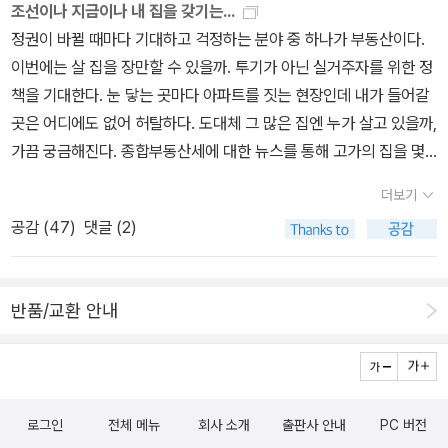
허용, 지방은 경기도를 제외하고는 사적 토지 분배를 하지 말자는 취
조선이나 지금이나 내 집을 갖기는...
제부터 시작된 것일까? 필자는 19세기부터라고 말한다. 여러 문서들
니다.
지의 국유화의 예외 없는 원칙에서 하나둘 후퇴 서울 안의 사대부에
정권이 바뀔 때마다 기대하고 걱정하는 분야 중 하나가 부동산이다.
을 통해 19세기 후반에 땅값이 폭등하는 현상을 발견할 수 있다. 이때
게는 사전을 허용하자고, 하지만 이는 꼼수였다. 과전법은 나랏일을
이번에는 살 집을 장만할 수 있을까. 투기가 아닌 실거주자를 위한 정
집값이 상승한 주요인은 바로 당백전 발행이라고 한다.만성적인 재정
하는 사람에게 토지를 분배하되 원칙적으로 상속금지, 사적 토지를
책을 기대한다. 눈 닿는 곳마다 아파트를 짓는 현장인데 내가 들어갈
문제를 바로잡기 위해 토지개혁이 필요했고, 바로 당백전 발행을 실
공적토지의 테두리 안으로 끌어들이고 특별히 예외는 두는 식으로 정
곳은 어디에도 없어 허탈하다. 도대체 그 많은 집엔 누가 살고 있을까,
행한 것이다. 귀족들의 다양한 특권을 인정하면서도 재정 압박도 해
리했다. 이는 정권 창출에 도움을 준 이들에 대한 보상이었다. 하지만,
가끔 궁금해진다. 종합부동산세에 대한 뉴스를 통해 고가의 집을 몇
결할 수 있는 묘수였지만 모든 일이 순조롭지는 않았다. 19세기에는
배반의 기미를 보이면 바로 회수할 수 있는 장치가 들어있었다. 조선
채나 가지고 있는 사람들의 명단을 보고 경악한다. 신기하게도 시대
환퇴를 포함하여 다양한 거래와 투자 형태가 기록되어 있다. 19세기
더보기
이 세워진 지 얼마 되지 않아, 사달이 나는데, 바로 수조권이라는 경제
가 바뀌어도 부동산에 대한 심각성은 사라지지 않는다. 박영서의 『시
이후로 조선에서는 신분이 아니라 돈이 필요한 시대가 되어가고 있었
공감 (
47
)
댓글 (2)
적 권한과 상속이라는 소유권이 사실상 사적 토지의 부활로 이어졌
시콜콜 조선부동산실록』에서도 마찬가지다. 사람 사는 게 다 똑같구
다.책을 읽으면서 묘한 기시감을 느낀다. 필자가 과연 조선시대의 사
다. 1466년 세조는 현직관료에게만 땅을 주는 안인데, 70년 동안의
나 싶으면서도 뭔가 속상한 기분이 드는 건 왜일까. 이 책은 제목 그대
료를 통해 작성한 것이 맞나 싶을 정도로 너무 유사하다. 조선시대 5
토지를 이런저런 이유로 관료들에게 나눠주다 보니 이제는 나눠줄 땅
로 조선부동산에 관한 이야기다. 조선 건국 초기 공정하게 땅을 분배
백년 동안 일어났던 부동산 독점의 문제와 사이클이 지금도 대한민국
반품/교환 안내
이 부족해져서 그런 것이다. 외형적인 명분이야 땅 부족 사태를 해결
하고 농사를 지어 세금을 내어 나라를 부강하게 만들겠다는 의지, 그
에서는 정권이 바뀔때마다 재현된다는 사실이 놀랍다. 시대가 변하고
하고 착취당하는 백성을 구제한다는 것이었으나, 세조는 한술 더 떠
에 따른 세법, 상속, 집값까지 실전 사례를 들어 11부에서는 조선의 땅
문화가 변하고 많은 것들이 변했지만 아마도 인간의 욕망이 변하지
서 관료들을 견제하는 정치적 장치로써 사용했다. 직전법 수용에 관
을, 2부에서는 조선의 집을 설명한다. 학창 시절 국사시간으로 돌아
않아서는 아닐까?* 컬처블룸을 통해 책을 제공받아 감사하게 읽고
한 반대 세조의 제갈량이라던 양성지 역시 반대론을 폈는데, 과전은
간 기분이다. 책을 읽다 보면 누구나 어쩜 이러게 조선시대나 지금이
주관적인 의견을 적었습니다.
로그인
전체 메뉴
회사 소개
출판사 안내
PC 버전
사대부를 양성하기 위한 토지인데 직전법이 실행되면 퇴임한 신하,
나 똑같은 문제로 고민했다는 걸 알 수 있다. 조선 개국 공신에서 땅을