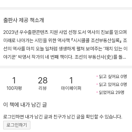
이의 모험을 즐기는 중입니다. 들녘에서 출간하고 있는 〈시시콜콜 역
사 시리즈〉, 천천히 써나가겠습니다. 앞으로 쓸 날이 많으니까요! 인
출판사 제공 책소개
스타그램: @ddirori0_099
2023년 우수출판콘텐츠 지원 사업 선정 도서 역사의 진보를 믿으며
미래로 나아가는 시민을 위한 역사책 『시시콜콜 조선부동산실록』 조
선의 역사를 마치 오늘 일처럼 생생하게 펼쳐 보여주는 ‘재치 있는 이
야기꾼’ 박영서 작가의 네 번째 책이다. 조선의 부동산사(史)를 돌아
보며 21세기 대한민국의 진정한 ‘부동산 개혁’을 위한 공동의 인식을
만드는 계기를 마련하고자 쓰였다. 모든 국가가 멸망하게 된 기원을
읽고 싶어요 0명
1
28
1
살펴보면 언제나 부동산 문제가 자리하고 있다. 고려 역시 그러했다.
읽고 있어요 0명
100자평
리뷰
마이페이퍼
권력가들의 토지 겸병은 무수한 폐해를 낳았고, 결국 고려를 망국으
읽었어요 29명
로 이끌었다. 태조 이성계를 위시한 조선 건국 세력은 새 왕조의 문을
이 책에 내가 남긴 글
열며 토지 개혁도 단행했다. 이들은 고려의 폐해를 바로잡아, 모든 백
성이 배불리 먹고 평안히 살며 국력이 부강한 나라를 만들고자 했다.
로그인하면 내가 남긴 글과 친구가 남긴 글을 확인할 수 있습니다.
그러나 개혁은 실패했고, 조선의 역사는 탐관오리의 횡포와 고통받는
로그인하기
백성들의 눈물로 얼룩지고 만다. 우리는 이러한 사실을 이미 잘 알고