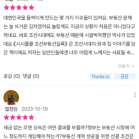
부모 시대만 하더라도 대체로 땅과 집은 한 몸이었고 작지만 선산이
인들이 있어서 부동산 불균형이 나타나지만, 동시에 부동산 불균형으
까 걱정했지만 그것은 기우에 불과했다.​개인적으로 두 가지 생각이
라 부르는 땅도 소유하고 있었지만, 아파트 시대가 열리며 서민들에
로 인한 어떤 결과들이 나타난다는 의미지요. 그래서 부동산 개혁은
들었다. 첫 번째는 공화국이다. 아무래도 지방에 거주하고 있다 보니
대한민국을 들썩이게 만드는 몇 가지 이슈들이 있어요. 부동산 문제
겐 콘크리트 박스가 삶의 전부가 됩니다. 요즘은 삶을 영위하는 공간
불가능에 가까울 정도로 어렵습니다.'​거기에 사실 지금과 같은 '개인
주변 친구들과 이야기를 나누면서 '서울에서 태어나 자라는 것도 하
는 늘 뜨거운 감자였어요.놀랍게도 지금의 상황이 처음은 아니었다고
으로 땅보다 집이라는 말이 일상화되었습니다.그런데 이런 양상이 조
소유'의 땅 개념도 조금 차이가 있다.신라부터 조선시대까지의 토지
나의 스펙이다.'라는 말을 하고 또 듣는다. 그만큼 상경하는 것 자체가
하네요. 바로 조선시대에도 부동산 때문에 시끌벅적했던 역사가 있었
선 서민들에게도 이미 나타났었다는 겁니다. 바로 수도 한양에서 말
제도는 왕토 사상에 뿌리를 두고 있다.왕토 사상은 '하늘 아래 모든 토
지방 사람들에게는 하나의 큰 문제가 되는데 조선시대에도 크게 다르
대요.《시시콜콜 조선부동산실록》 은 조선시대의 땅과 집 이야기를 담
이죠. 한양 도성민에게는 세금 정책도 우대했으니 서울 프리미엄이
지의 소유자는 왕'이라는 것으로 조세 시스템이 이 '왕토 사상'에 기반
지 않았다는 점이 인상 깊었다. 정약용이 후손들에게 전하는 이야기
은 책이에요.저자는 일반인들에겐 너무 어렵게 느껴지는 사료들 속에
조선 전기부터 굳어진 겁니다.당시 신도시 한양에서 관리들에게 나눠
을 두고 있다. (한번도 우리나라가 강력한 왕권 국가 라는 생각을 못
만 하더라도 서울 밖으로는 벗어나지 않을 것을 주문했으며, 친척들
서 부동산 문제를 찾아내어, 읽기 쉽고 흥미로운 한 권의 책을 완성해
준 땅의 크기가 어마어마했습니다. 왕족은 천 평, 고위 관료는 육백 평
했는데.. 이렇게 보니. 제법 왕권이 쎈 나라였구나 하는 생각이 듬)​그
더보기
과 사채업을 하는 이들에게 돈을 빌려서라도 서울에 집을 얻고자 했
냈어요.이 책에서 인용된 주요 사료는 <경세유표>, <대산집>, <목민
에 가까운 크기를 나눠줬습니다. 한양 서민도 80평으로 책정되었으
러나 이 사상을 가지고 있음에도 자꾸만 토지제도가 무너졌기에 개혁
던 이들이 있었다. 지방으로 간 이들은 배우자의 집안 자체가 그 지역
공감 (
0
)
댓글 (0)
심서>, <연암집>, <약천집>, <조선경국전>, <하재일기>, <허백당
니 살만하지 않냐 싶겠지만, 왕족과 공신 수가 많다 보니 정작 서민들
론자들은 '원래대로' 돌리기를 원했다.'모든 토지의 국유화'와 '경작자
의 유지라는 점에서 씁쓸했다. 과거부터 지금까지 '서울공화국'은 여
집>, <고려사>, <고려사절요>, <노상추일기>, <비변사등록>, <승
의 주택난이 벌어집니다.만성적인 공급 부족으로 서민들의 내 집 마
에게 직접 분배'라는 간단하지만 실현은 어려웠던 아이디어들.실현이
전했다.​두 번째는 욕심이다. 가장 기본적으로 인간의 욕심은 끝이 없
정원일기>, <조선왕조실록>, <경국대전>, <속대전>, <묵재일기>,
련 꿈은 이뤄질 수 없으니 불법으로 집을 지을 수밖에 없었습니다. 그
메뉴
어려웠던 이유는.. '권력자'들 때문이다.개혁을 하기 위해서는 '힘'이
다고 보는 입장이다. 지금은 돈에 연연하지 않는다고 하지만 당장 평
<이재난고>, 은진 송 씨 송규렴 가 <선찰>, <맹자집주>, <지암일기
러면 국가는 또 철거하는 사업을 벌이고요. 공직자의 1가구 1주택 정
필요했다.그러나 그 힘을 가진 '권력자들'은 자신의 토지는 가지기를
열정맘
2023-10-19
생 먹고 살 돈이 떨어진다고 하면 남에게 이를 베푸는 것보다는 배를
>, 각종 소지류라고 하는데, 첫 장에 원문과 번역문을 확인할 수 있는
책도 시행하지만 사대부들에겐 먹힐 리가 없습니다.읽으면 읽을수록
원했다.결국 그래서 조선의 토지개혁은 자꾸만 한쪽이 기울어진 채로
불릴 수 있는 여건을 찾지 않을까 싶은데 이는 조선이라고 해서 크게
인터넷 사이트 QR코드까지 제공해주는 세심함이 돋보이네요. 데이
규제에 집중한 조선 부동산 정책의 모습이 오늘날 부동산 규제 정책
이루어졌다.​유토피아의 꿈을 꾸었으나. 시작부터 삐그덕 댈 수 밖에
세금 없는 무한 상속은 어떤 결과를 부를까?정부는 부동산 시장에 어
다르지 않았다. 현대 부동산 부자들처럼 갭투자를 한다거나 정부의
터로 다시 읽어보는 소소한 재미가 있어요.이 책의 부제는 '왜 개혁은
과 닮아 있어 재미있습니다. 규제에 균열이 발생하는 과정도 닮았고
없었던 조선의 토지개혁.여기에는 늘 '작은(?) 예외와 타협'이 존재했
느 정도까지 개입해야 하는가?부동산 개혁 성공을 위한 선결 조건은
정책을 이용해 자신들의 재산을 늘릴 수 있는 방법들을 실행에 옮겼