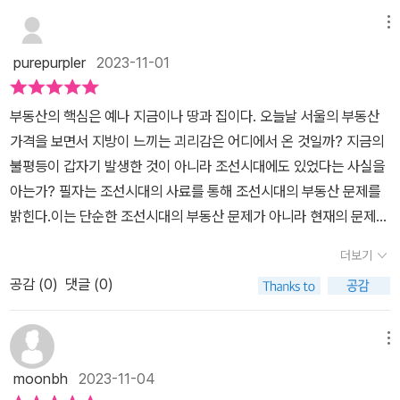
관료의 의식과 제도의 헛점을 노린 사익의 추구가 성행했다. 공신이
복을 수확할 수 있다는 믿음은 언제나 강력했다.역시나 조선의 이야
를 다룹니다. 생산수단의 평등하고 공정한 분배를 통해 모두가 행복
메뉴
많은 주택을 가져서 그 수를 제한했으나 넓이는 제한하지 못했고 토
기를 하기전에 고려를 다루지 않을 수 없다고 하니 왠지 고려에 더 궁
한 나라를 꿈꿨던 조선의 시도가 어떻게 흘러갔는지를 알아봅니다.
지에 등급을 매겨 세수를 걷었으나 등급을 속여 백성이 세금을 더 많
purepurpler
2023-11-01
금증이 생기게 된다. 조선의 토지 단위, 결부제주척은 중국의 고대국
'약간의 특권을 용인한 모든 토지의 국유화'와 '소규모 자영농의 육성
이 내게 되었으며계약의 헛점으로 등기는 백성이지만 재건축으로 집
가 주나라에서 쓰던 길이 단위, 조선은 주척을 현지화하여 사용 <경
과 보호'가 개혁 의지였으나 자그마한 예외 규정을 비틀어 제도와 시
과 농지를 빼앗겨 소작농으로 전락하고 만다. 한양으로몰려드는 인구
부동산의 핵심은 예나 지금이나 땅과 집이다. 오늘날 서울의 부동산
국대전>에 따르면 주척의 길이 21,04센티미터로 이것으로 토지 면
스템에 구멍을 낸 사람들, 그들을 비판하면서도 그 방법을 조금씩 변
에 사대문안의 전세는 흥행하고 지가는 상승하였으며 부동산을 소유
가격을 보면서 지방이 느끼는 괴리감은 어디에서 온 것일까? 지금의
적을 측량1평에 3,31제곱미터를 조선시대에는 다른 단위가 쓰였는데
용하여 법의 그물에 걸리지 않는 길을 찾아낸 사람들, 어느새 그들의
하고 있는 기득권만의 배를 불리는 꼴이었다. 전세사기, 레버리지 등
불평등이 갑자기 발생한 것이 아니라 조선시대에도 있었다는 사실을
이른바 결부제, 이러한 한계를 극복하기 위한 측량법이 결부제인데
방식을 표준으로 받아들인 사람들 덕분에 개혁제도는 부패의 온상이
투자 부동산 폐단도 조선시대에도 있었던 일인데현대에서도 역사적
아는가? 필자는 조선시대의 사료를 통해 조선시대의 부동산 문제를
결부제를 알아본다.그들이 꿈꿨던 유토피아는 어떤 모습인지 정도전
되었습니다. 2부에서는 조선 집의 역사를 다룹니다. 집과 땅의 권리
사실을 반면교사 하지 않고 포퓰리즘으로 식으로 급급하게 남발하는
밝힌다.이는 단순한 조선시대의 부동산 문제가 아니라 현재의 문제와
이 쓴 글을 보면 알 수 있고 결국 고려사를 통해 알 수 있고 안타깝게
와 소유가 명백하게 분리된 현대와 달리, 조선에서는 집에 대한 권리
정치의 답습, 이것이우리의 현실이다. “못 사는 사람들은 밥을 집에서
많이 닮아 있다. 역사적으로 보면 귀족층의 대토지 소유가 항상 문제
도 특권토지의 세습화와 모호한 소유권의 인정이라는 미완성된 부분
가 대체로 땅에 예속되어 있었습니다. 그래서 집 문제는 땅 문제보다
더보기
해 먹지 미쳤다고 사 먹느냐”전 국토교통부장관이 서울주택도시공사
가 되었다. 심지어 이는 사회적 문제로 비화되어 망국으로 이끄는 경
도 있었고 결국 유토피아의 꿈이 삐걱대기 시작하면서 특권계급 토지
덜 예민한 주제였습니다. 하지만 집에 대해 첨예하게 촉각을 곤두세
재임시절 공공임대주택에 사는 사람들에게 한 말이다. 셰어하우스 살
공감 (
0
)
댓글 (0)
우가 많았다고 한다. 그만큼 사람들에게 땅과 집과 관련된 문제는 중
사유화를 시작하게 된다.왜 개혁은 항상 실패할까를 생각해보고 조선
워야만 했던 곳이 있었으니, 바로 서울이었습니다. 0부터 시작된 서
며 공유식당을 강조한 것인데 13평에 4인이 살아도 충분히 가능하다
요한 것이다.책은 크게 두 부분으로 이루어져 있다. 조선의 과전법을
부동산 실록을 통해 조선의 부동산 이야기를 들어보자 리앤프리를
울 신도시 주택 분배의 역사부터 집값이 무한 폭등했던 19세기 말까
는 나라, 자신은 집이 좁아 동일한 방개수의 43평에서 50평으로 이
시작으로 하여 토지 개혁을 추구한 조선의 땅 이야기와 실거주자에게
통해 제품 또는 서비스를 제공받아 작성한 글입니다
메뉴
지, 조선 집의 역사를 서울을 중심으로 살펴봅니다. 마지막 '다시 여는
사간 장관. 자신들은 이런 식인데 소유분배, 공유화를 외치니 말하기
집터를 주기로 약속한 조선의 집 이야기를 다룬다. 땅을 둘러싼 지배
글'에서는 부동산 개혁은 왜 실패하는가에 대한 저자의 생각을 풀었
moonbh
2023-11-04
전에 역사의교훈으로부터 학습을 하여 정책을 수립하고 자신의 행동
층의 욕심과 땅을 둘러싼 투쟁을 넘어 전쟁을 다룬다. 그리고 나라가
습니다. 조선 사람들이 시도했던 부동산 국유화 개혁을 원점에서 살