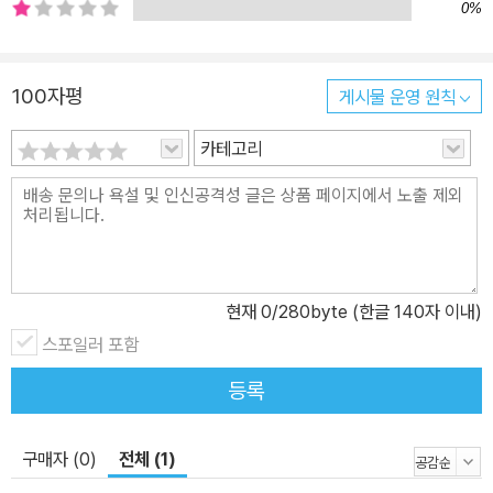
0%
(史) 작은 특권이 어떻게 거대한 불평등을 만드는가? 부동산 개혁 성
공을 위한 선결 조건은 무엇일까? 이 책은 두 개의 부로 이루어진다.
1부에서는 조선의 토지 제도를 살핀다. 조선의 신진사대부는 모든 백
100자평
게시물 운영 원칙
성에게 일정한 생업을 보장하고, 힘 있는 자들이 땅을 독점하여 불로
카테고리
소득을 얻는 것을 막기 위해 모든 토지를 국유화하고자 했다. 그러나
결국 그들도 현실과 타협하지 않을 수 없었다. 개국공신에 대한 보상
적 특권으로서 사유지를 제공한 것이다. 1부에서는 작은 ‘예외적 허
용’이 시간이 지날수록 어떻게 틈을 벌리며 불평등을 유발하고 조선
을 망국의 구렁텅이에 빠뜨렸는지 추적한다. 2부에서는 한양을 중심
으로 조선의 주택 거래 역사를 살핀다. 조선시대에는 땅과 집의 개념
현재
0
/280byte (한글 140자 이내)
이 오늘날과 달라, 대체로 집은 땅을 거래할 때 딸려 오는 부속물 정도
스포일러 포함
로 치부되었다. 하지만 인구가 밀집되었던 행정·문화·경제 중심지 수
등록
도 한양에서만큼은 달랐다. 한양에서는 좁은 땅뙈기에 자리한 작은
집 한 채를 두고도 첨예하고도 치열한 신경전이 벌어졌다. 이 점은 ‘서
울 공화국’이라 불리는 오늘날 대한민국을 연상시킨다. 이 시기 한양
구매자 (0)
전체 (1)
사람들은 신분과 지위고하를 막론하고 주택난에 시달렸다. 연암 박지