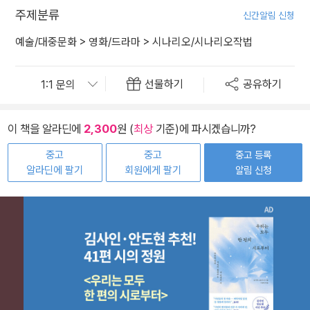
주제분류
신간알림 신청
예술/대중문화
>
영화/드라마
>
시나리오/시나리오작법
선물하기
공유하기
이 책을 알라딘에
2,300
원 (
최상
기준)에 파시겠습니까?
중고
중고
중고 등록
알라딘에 팔기
회원에게 팔기
알림 신청