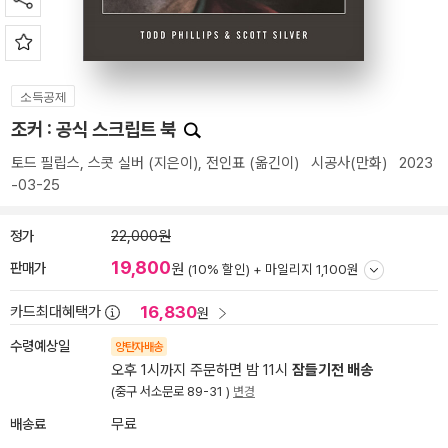
소득공제
조커 : 공식 스크립트 북
토드 필립스
,
스콧 실버
(지은이),
전인표
(옮긴이)
시공사(만화)
2023
-03-25
정가
22,000원
19,800
판매가
원
(10% 할인) +
마일리지 1,100원
16,830
카드최대혜택가
원
수령예상일
양탄자배송
오후 1시까지 주문하면 밤 11시
잠들기전 배송
(중구 서소문로 89-31 )
변경
배송료
무료