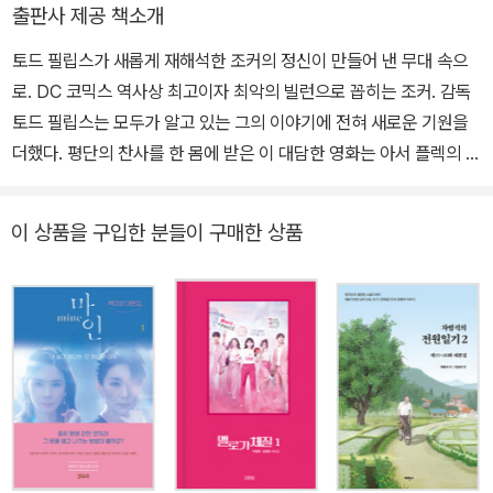
출판사 제공 책소개
토드 필립스가 새롭게 재해석한 조커의 정신이 만들어 낸 무대 속으
로. DC 코믹스 역사상 최고이자 최악의 빌런으로 꼽히는 조커. 감독
토드 필립스는 모두가 알고 있는 그의 이야기에 전혀 새로운 기원을
더했다. 평단의 찬사를 한 몸에 받은 이 대담한 영화는 아서 플렉의 정
신세계를 밀도 있게 탐구하고 그의 광기와 슬픔의 기원을 추적하며
배트맨 팬뿐 아니라 일반 관객들의 공감을 끌어내는 데 성공했다. 이
이 상품을 구입한 분들이 구매한 상품
제 아카데미 각본상 후보작인 이 스크립트 북을 통해 독자는 자신만
의 흐름으로 토드 필립스와 스콧 실버가 써 내려간 조커의 마음속에
다시 한번 들어가 볼 수 있을 것이다. 전 세계적으로 평단의 호평과 대
중의 선택이라는 두 마리 토끼를 잡아 낸 조커는 10억 달러가 넘는 박
스오피스 성적을 기록하며 흥행에 성공했다. 또한 최우수 작품상을
포함, 아카데미 총 11개 부문에 후보로 올랐으며 그중에서 남우주연
상과 음악상을 수상했다. 코믹북 세계를 대표하는 빌런 캐릭터 조커
는 악당임에도 불구하고 수많은 팬을 거느리고 있을 뿐 아니라 대중
문화 전반에 걸쳐 상당한 영향력을 행사하는 아이콘이기도 하다. 조