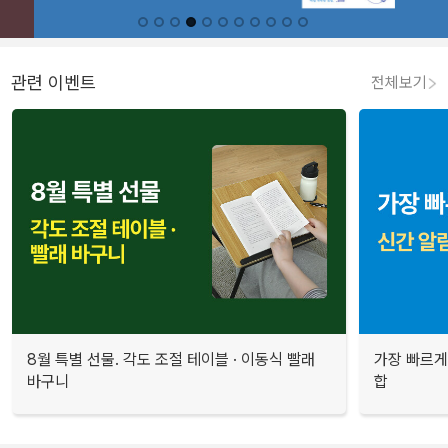
관련 이벤트
전체보기
8월 특별 선물. 각도 조절 테이블 · 이동식 빨래
가장 빠르게
바구니
합