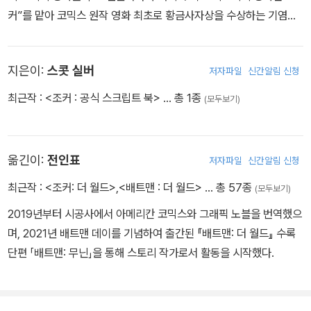
커”를 맡아 코믹스 원작 영화 최초로 황금사자상을 수상하는 기염을
토했다. 코미디 영화를 찍다가 갑자기 “조커” 같은 영화를 찍게 된 이
유를 묻자, “행오버”처럼 성역 없이 수위 높은 코미디를 찍고 싶은데
지은이:
스콧 실버
저자파일
신간알림 신청
최근 사회가 너무 정치적 올바름에 민감해져서 그에 대한 반감이 작
용했다는 인터뷰를 했다. 흥행 타율이 매우 높은 감독이며, “로드 트
최근작 :
<조커 : 공식 스크립트 북>
… 총 1종
(모두보기)
립”의 성공 후 몇 작품을 제외하면 “행오버”처럼 감독한 모든 작품이
대성공을 거두었다. “조커” 역시 5500만 달러 예산으로 10억 달러
의 수익을 거뒀다. “조커” 이후 차기작은 넷플릭스 배급의 헐크 호건
옮긴이:
전인표
저자파일
신간알림 신청
전기 영화. 헐크 호건 역할은 크리스 햄스워스로 정해졌고, WWF시
최근작 :
<조커: 더 월드>
,
<배트맨 : 더 월드>
… 총 57종
절의 골든 제너레이션 시절을 다룰 예정이다.
(모두보기)
2019년부터 시공사에서 아메리칸 코믹스와 그래픽 노블을 번역했으
며, 2021년 배트맨 데이를 기념하여 출간된 『배트맨: 더 월드』 수록
단편 「배트맨: 무닌」을 통해 스토리 작가로서 활동을 시작했다.