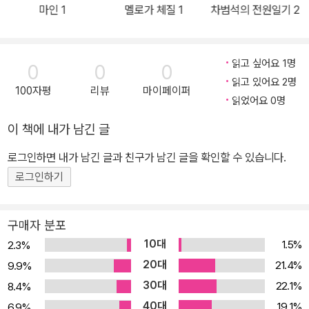
마인 1
멜로가 체질 1
차범석의 전원일기 2
커는 IGN, 엠파이어, 와이어드 등 저명한 매체에서 역대 최고의 빌런
중 하나로 선정된 바 있다. 2022년 3월, 수많은 팬들의 기대와 함께
개봉된 “더 배트맨”은 “조커”와 함께 시너지 효과를 냈다. 촬영 스크
읽고 싶어요 1명
0
0
0
립트 전문, 시선을 사로잡는 프로모션 이미지, 주요 장면들이 담긴 컬
읽고 있어요 2명
100자평
리뷰
마이페이퍼
러 스틸, 영화의 기원 및 와킨 피닉스, 로버트 드 니로와의 협업에 관
읽었어요 0명
한 토드 필립스 확장 인터뷰 수록.
이 책에 내가 남긴 글
로그인하면 내가 남긴 글과 친구가 남긴 글을 확인할 수 있습니다.
로그인하기
구매자 분포
10대
1.5%
2.3%
20대
21.4%
9.9%
30대
22.1%
8.4%
40대
19.1%
6.9%