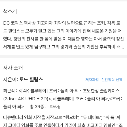
책소개
DC 코믹스 역사상 최고이자 최악의 빌런으로 꼽히는 조커. 감독 토
드 필립스는 모두가 알고 있는 그의 이야기에 전혀 새로운 기원을 더
했다. 평단의 찬사를 한 몸에 받은 이 대담한 영화는 아서 플렉의 정신
세계를 밀도 있게 탐구하고 그의 광기와 슬픔의 기원을 추적하며 배
트맨 팬뿐 아니라 일반 관객들의 공감을 끌어내는 데 성공했다. 이제
아카데미 각본상 후보작인 이 스크립트 북을 통해 독자는 자신만의
저자 소개
흐름으로 토드 필립스와 스콧 실버가 써 내려간 조커의 마음속에 다
시 한번 들어가 볼 수 있을 것이다.
지은이:
토드 필립스
저자파일
신간알림 신청
최근작 :
<[4K 블루레이] 조커 : 폴리 아 되 - 초도한정 슬립케이스
(2disc: 4K UHD + 2D)>
,
<[블루레이] 조커 : 폴리 아 되>
,
<조커 :
폴리 아 되>
… 총 39종
(모두보기)
다큐멘터리 영화 제작을 시작으로 “행오버”, “듀 데이트”, “워 독”까
지 코미디 영화를 주로 연출하다가 커리어 최초 비코미디 영화인 “조