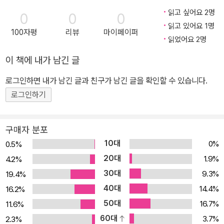
얘기해도 되겠지? 너무 촌스러운가? 너무 없어 보이나? 사춘기 같
읽고 싶어요 2명
0
0
0
나?” ―박상영, 「cover story」 중에서 46호 cover story 인터뷰
읽고 있어요 1명
100자평
리뷰
마이페이퍼
이는 2022년 부커상 인터내셔널 부문 후보에 오른 후 국내외를 오가
읽었어요 2명
며 활발한 활동을 이어가고 있는 소설가 박상영이다. 특유의 유머와
이 책에 내가 남긴 글
시니컬한 태도를 잃지 않으면서도 지금의 이 시공간을 관통하는 묵직
한 주제를 다뤄온 그의 소설을 보면 그가 얼마나 진지하게 삶과 소설
로그인하면 내가 남긴 글과 친구가 남긴 글을 확인할 수 있습니다.
을 응대하는지 알 수 있다. 이번 인터뷰에는 무엇보다 문학하는 마음
로그인하기
에 관한 그의 올곧은 진심이 가득 담겼다. 작가가 되고서 구원받은 것
같다는 진솔한 고백의 곁에는 문학에 대한 애증 역시 함께했다. 유쾌
구매자 분포
한 대화 속에서 진심이 눈물처럼 터져나오는 순간은 그의 소설을 닮
10대
0%
0.5%
아 있다. 인터뷰는 소설가 강화길이 진행해주었다. 습작기부터 서로
20대
1.9%
4.2%
의 작품을 함께 읽어온 두 소설가가가 함께했기에 인터뷰에 실린 진
30대
9.3%
19.4%
심이 더욱 값지게 느껴진다. ‘소설로 구원받았다는 말은 촌스럽
40대
지?’라는 물음에 ‘하나도 안 촌스러워’로 응답하는 대화에서 그들이
14.4%
16.2%
글로써 함께 만들어온 고민과 연대의 역사를 엿볼 수 있다. 문자 그대
50대
16.7%
11.6%
로 함께 울고 웃으며 쓰인 이번호 커버스토리를 독자들도 함께 울고
60대
3.7%
2.3%