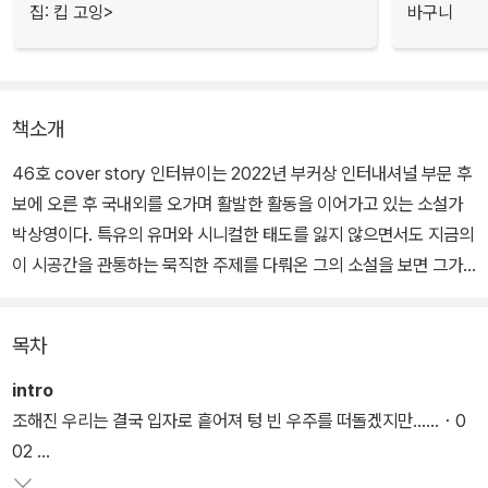
집: 킵 고잉>
바구니
책소개
46호 cover story 인터뷰이는 2022년 부커상 인터내셔널 부문 후
보에 오른 후 국내외를 오가며 활발한 활동을 이어가고 있는 소설가
박상영이다. 특유의 유머와 시니컬한 태도를 잃지 않으면서도 지금의
이 시공간을 관통하는 묵직한 주제를 다뤄온 그의 소설을 보면 그가
얼마나 진지하게 삶과 소설을 응대하는지 알 수 있다. 이번 인터뷰에
는 무엇보다 문학하는 마음에 관한 그의 올곧은 진심이 가득 담겼다.
목차
작가가 되고서 구원받은 것 같다는 진솔한 고백의 곁에는 문학에 대
한 애증 역시 함께했다. 유쾌한 대화 속에서 진심이 눈물처럼 터져나
intro
오는 순간은 그의 소설을 닮아 있다.
조해진 우리는 결국 입자로 흩어져 텅 빈 우주를 떠돌겠지만……・0
02
2023년의 첫 『Axt』는 소설가 조해진이 열어주었다. 어느 때보다 우