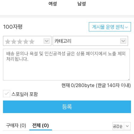
여성
남성
웃으며 읽어주시기를 바란다. ● intro “우주적 관점에서는 티끌도 안
되는 행성에서 고작 100년도 안 되는 시간만을 살다 떠나는 허술한
생명체이고 숨 쉬는 시간이 끝나면 온갖 물질에 골고루 흡수될 ‘원자
100자평
게시물 운영 원칙
조립품’일 뿐이지만, 그래도 우리는 이 생애를 온 힘을 다해 살아가야
한다. 그리고, 살아간다는 그 엄중한 동사에는 망각을 거부하고 슬픔
카테고리
을 공유하는 인간으로서의 도리도 포함되리라.”_조해진, 「우리는 결
국 입자로 흩어져 텅 빈 우주를 떠돌겠지만……」 중에서 2023년의 첫
『Axt』는 소설가 조해진이 열어주었다. 어느 때보다 우주와 천문에 관
심이 많았던 2022년을 지나오면서 이 광대한 우주에 인간이 놓일 자
리를 고민하다 보면 그 ‘텅 빔’ 앞에 엄숙해지곤 한다. 그러나 살아간
현재
0
/280byte (한글 140자 이내)
다는 것은 엄숙함 앞에서도 계속되는 것. 삶을 닮은 우리의 문학도 2
스포일러 포함
022년을 지나 2023년을 향해야만 할 것이다. 인간으로서의 도리를
삶에 포함시키며, 2023년의 『Axt』를 시작한다. ● colors 시대의 정
등록
전을 다루는 colors에서는 조세희의 『난쟁이가 쏘아올린 작은 공』을
읽었다. “더 이상 『난장이가 쏘아올린 작은 공』이 필요치 않은 시대가
구매자 (0)
전체 (0)
왔으면 합니다”라는 작가의 바람과 달리 여전히 주거와 점유의 문제