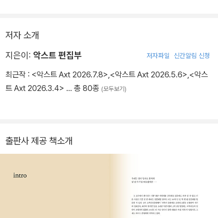
주와 천문에 관심이 많았던 2022년을 지나오면서 이 광대한 우주에
review
인간이 놓일 자리를 고민하다 보면 그 ‘텅 빔’ 앞에 엄숙해지곤 한다.
저자 소개
그러나 살아간다는 것은 엄숙함 앞에서도 계속되는 것. 삶을 닮은 우
리의 문학도 2022년을 지나 2023년을 향해야만 할 것이다. 인간으
지은이:
악스트 편집부
저자파일
신간알림 신청
로서의 도리를 삶에 포함시키며, 2023년의 『Axt』를 시작한다.
최근작 :
<악스트 Axt 2026.7.8>
,
<악스트 Axt 2026.5.6>
,
<악스
트 Axt 2026.3.4>
… 총 80종
(모두보기)
출판사 제공 책소개