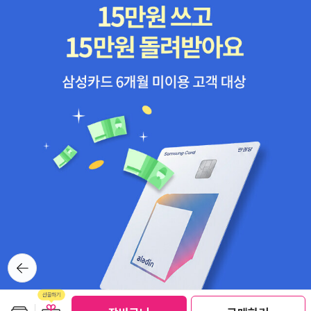
을 불태우는 순간은 정말 다가올까? 한편 소설가 박서련의 『폐월閉
月』은 최종화로 독자를 만난다. 동탁과 여포의 불화를 조장한 초선.
삼국지에 기록된 짧은 이야기를 초선의 목소리로 써온 이 작품은 동
탁과 여포, 그리고 종국에는 왕윤과 초선 자신의 마지막 이야기를 어
떻게 소개하고 있을까. 그간 욕망에 솔직한 여성 화자의 목소리로 삼
국지 다시쓰기를 수행해준 소설가에게 감사의 인사를 보내며, 이 작
품의 마지막 장면을 독자들이 함께해주시기 바란다. ● hyper-essa
y * table 국경의 이쪽과 저쪽, 이곳과 저곳이라는 경계를 가로지
르며 문학의 지금을 전달하는 『Axt』의 코너도 계속된다. hyper-ess
ay에서는 시인 장혜령이 오랫동안 한국 국적 취득하기를 보류하며
재일조선인으로서 ‘변경’에서 읽고 쓰는 작가 유미리의 작품을 다뤘
다. 유미리는 후쿠시마 원전 사고 이후 후쿠시마에 서점을 열고 그곳
에 있는 사람들의 역사를 연극으로 되살려내고 있다. ‘장소를 잃어버
뒤로가
린 사람을 위해 쓴다’는 그의 말에서 장혜령은 강정을 떠올린다. 연극,
기
그리고 문학. 그 강렬한 발화의 표현이 장소를 잃어버린 삶을 복원해
내는 순간을 포착하는 그의 글이 문학의 역할을 고민해보게 한다. ta
보관함담기
선물하기
선물하기