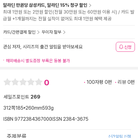
알라딘 만권당 삼성카드, 알라딘 15% 청구 할인
최대 1만원 또는 2만원 할인(전월 30만원 또는 60만원 이용 시) / 카드 발
급월 +1개월까지는 전월 실적이 없어도 최대 1만원 혜택 제공
카드/간편결제 할인
무이자 할부
관심 저자, 시리즈의 출간 알림을 받아보세요
신청
해외배송시 별도증정 부록은 동봉 불가
0
100자평 0편
리뷰 0편
세일즈포인트
269
312쪽
185*260mm
593g
ISBN 9772384367000
ISSN 2384-3675
주제분류
신간알림 신청