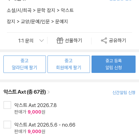
소설/시/희곡
>
문학 잡지
>
악스트
잡지
>
교양/문예/인문
>
문예지
선물하기
공유하기
중고
중고
중고 등록
알라딘에 팔기
회원에게 팔기
알림 신청
악스트 Axt (총 67권)
신간알림 신청
악스트 Axt 2026.7.8
판매가
9,000
원
악스트 Axt 2026.5.6 - no.66
판매가
9,000
원