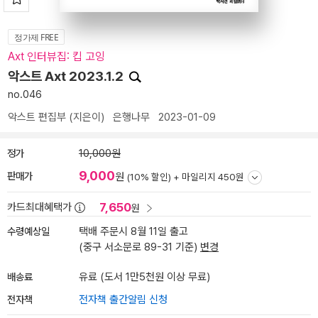
정가제 FREE
Axt 인터뷰집: 킵 고잉
악스트 Axt 2023.1.2
no.046
악스트 편집부
(지은이)
은행나무
2023-01-09
정가
10,000원
9,000
판매가
원
(10% 할인) +
마일리지 450원
7,650
카드최대혜택가
원
수령예상일
택배 주문시 8월 11일 출고
(중구 서소문로 89-31 기준)
변경
배송료
유료 (도서 1만5천원 이상 무료)
전자책
전자책 출간알림 신청