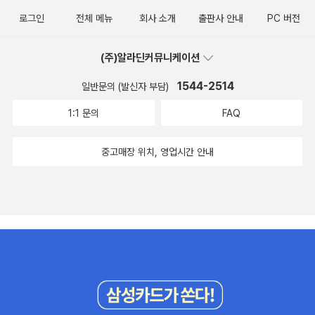
바란다. 소설을 위한 지면도 준비되어 있다. short story에는 소설가
로그인
전체 메뉴
회사 소개
출판사 안내
PC 버전
김종옥의 「춤추는 소녀」가 실린다. 체육관 건물 옆 좁은 공간에서 춤
을 추는 영상을 촬영해 인터넷에 업로드하는 주희를 같은 반 학생인
(주)알라딘커뮤니케이션
승오가 발견하면서 벌어지는 일을 담았다. 춤을 추고 영상을 인터넷
1544-2514
일반문의 (발신자 부담)
에 업로드하는 행위와 드러내기에 적합하지 않은 공간이라는 변수,
즉 드러냄과 드러내지 않음이 미묘한 불협화음을 내며 이야기를 이끌
1:1 문의
FAQ
어 나간다. novel에서는 소설가 배수아의 『속삭임 우묵한 정원』 연재
가 계속된다. MJ의 편지에서 시작된 이야기는 또 다른 기억을 불러일
중고매장 위치, 영업시간 안내
으키고, 그 기억 속에서 화자는 숭배의 기억을 더듬는다. 유예된 여행
이 다시 여행의 시간으로 움직일 때, 소설은 독자의 곁을 향한다. 소설
가 윤고은의 『불타는 작품』에서는 새로운 통역사가 등장하며 로버트
와의 그간의 불화가 다소간은 통역의 문제였을 수 있다는 의혹이 제
기된다. 새로운 통역사와 함께 일하기 시작하며 주인공은 로버트에게
힌트를 얻어 작품전을 위한 작품 창작을 시작하게 되고, 다시 말하자
면 그것은 정말로 불태울 작품을 골라야 하는 순간이 다가옴을 의미
하게 된다. 과연 로버트는 어떤 작품을 고를 것인가? 그리고 그 작품