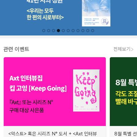
관련 이벤트
전체보기
<악스트> 혹은 시리즈 N° 도서 + <Axt 인터뷰
8월 특별 선