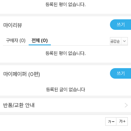
는 우리의 화두이다. 평론가 손정수는 지금도 생동하며 우리에게 울
등록된 평이 없습니다.
림을 주는 이 작품을 작가의 인터뷰 기록과 함께 읽으며 작가가 가졌
던 사명과 작품 사이의 아이러니에 집중해 펼쳐 보였다. 시대를 관통
쓰기
마이리뷰
해 영속하는 문학, 그 본을 보인 작품에 경의를 보내며 삼가 고인의 명
복을 빈다. ● review * biography * short story * novel 언제나
구매자 (0)
전체 (0)
처럼 『Axt』는 소설을 읽고 소설에 대해 말하는 자리가 되기를 바란
다. 먼저 review에는 김성중 정지돈 성해나 강보원 김지승의 서평이
등록된 평이 없습니다.
실렸다. 이번 호에는 다섯 명의 필진이 모두 소설에 대한 리뷰를 보내
주었다. 이들의 리뷰에 잇닿아 독자들의 1월 역시 소설과 함께 시작되
쓰기
마이페이퍼 (0편)
기를 기대해본다. 최근 작품집을 출간한 소설가의 자전에세이를 싣는
biography에는 『어느 날 거위가』를 출간한 소설가 전예진, 『나주에
등록된 글이 없습니다
대하여』를 출간한 소설가 김화진의 에세이가 실린다. 소설집을 낸 뒤
바뀐 일상을 감각하며, 어쩌면 소설이 나 자신을 바꾼 것이 아닌지를
반품/교환 안내
고민하며 작품 앞에 서 있는 소설가의 뒷모습이 글 너머로 비친다. 그
들의 귀한 작품과 더불어 작품 뒤에 둔 그들의 진심을 함께 읽어주시
기를, 그리고 그 뒷모습에 부드러운 응원의 목소리를 덧붙여주시기를