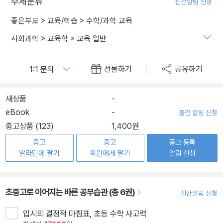
주제분류
신간알림 신청
좋은부모
>
교육/학습
>
수학/과학 교육
사회과학
>
교육학
>
교육 일반
선물하기
공유하기
새상품
-
eBook
-
출간 알림 신청
중고상품 (123)
1,400원
중고
중고
중고 등록
알라딘에 팔기
회원에게 팔기
알림 신청
초중고로 이어지는 바른 공부습관 (총 6권)
신간알림 신청
입시의 결정적 마침표, 초등 수학 사고력