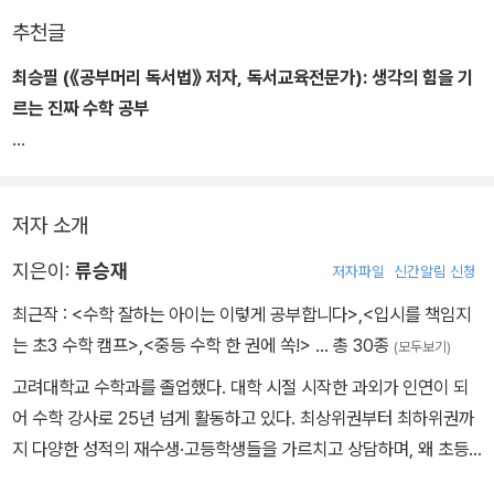
끝낼 수 있습니다. 그리고 점점 속도는 빨라져서 6학년쯤 되면, 1~2
추천글
개월이면 최상위 심화교재 한 권을 해치울 것입니다.
최승필 (《공부머리 독서법》 저자, 독서교육전문가):
생각의 힘을 기
--- 「올바른 수학 공부가 수학 성적을 결정한다」 중에서
르는 진짜 수학 공부
《공부머리 독서법》을 출간한 후 저는 틈틈이 수학 공부에 관한 책이
나 강의 영상을 찾아보곤 했습니다. 제대로 된 수학 학습법을 담은 책
저자 소개
을 써줄 수학 선생님을 찾고 싶었기 때문입니다. 눈앞의 내신 성적만
을 위해 풀이 위주로 학습하거나 무턱대고 선행학습만 하다가 노력의
지은이:
류승재
저자파일
신간알림 신청
결실을 보지 못한 채 좌절하는 학생들을 너무 많이 봐왔으니까요. 그
최근작 :
<수학 잘하는 아이는 이렇게 공부합니다>
,
<입시를 책임지
런 우를 범하지 않게 해줄, 또 이미 범한 잘못을 되돌릴 수 있게 해줄
는 초3 수학 캠프>
,
<중등 수학 한 권에 쏙!>
… 총 30종
(모두보기)
그런 책이 꼭 필요하다고 생각했습니다. 그리고 저는 ‘이 선생님이라
면 그런 책을 쓸 수 있지 않을까?’ 하는 분을 찾아냈습니다. 바로 이
고려대학교 수학과를 졸업했다. 대학 시절 시작한 과외가 인연이 되
책을 쓰신 류승재 선생님입니다. 그런데 제가 연락드리려고 했을 그
어 수학 강사로 25년 넘게 활동하고 있다. 최상위권부터 최하위권까
무렵, 선생님은 이미 책 출간을 목전에 둔 상태였어요. 제가 한발 늦고
지 다양한 성적의 재수생·고등학생들을 가르치고 상담하며, 왜 초등·
말았습니다만 선생님이 수학 학습법 책을 쓰셨다니 반가운 일이 아닐
중등 때 수학을 잘했던 학생들이 고등학교에 올라가서 수학 점수가