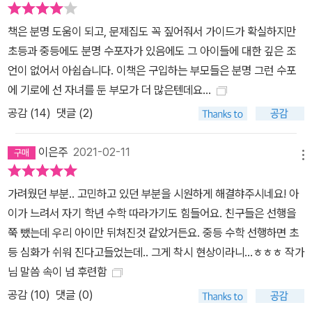
책은 분명 도움이 되고, 문제집도 꼭 짚어줘서 가이드가 확실하지만
초등과 중등에도 분명 수포자가 있음에도 그 아이들에 대한 깊은 조
언이 없어서 아쉽습니다. 이책은 구입하는 부모들은 분명 그런 수포
에 기로에 선 자녀를 둔 부모가 더 많은텐데요...
공감 (
14
)
댓글 (2)
이은주
2021-02-11
메뉴
가려웠던 부분.. 고민하고 있던 부분을 시원하게 해결햐주시네요! 아
이가 느려서 자기 학년 수학 따라가기도 힘들어요. 친구들은 선행을
쭉 뺐는데 우리 아이만 뒤쳐진것 같았거든요. 중등 수학 선행하면 초
등 심화가 쉬워 진다고들었는데.. 그게 착시 현상이라니...ㅎㅎㅎ 작가
님 말씀 속이 넘 후련함
공감 (
10
)
댓글 (0)