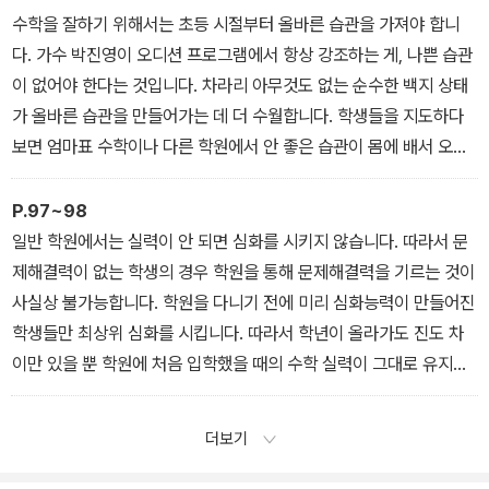
을 잘할 수 없습니다. 문제를 많이 푼다고 해서 수학 실력이 늘지 않습
수학을 잘하기 위해서는 초등 시절부터 올바른 습관을 가져야 합니
니다. 적은 문제라도 모든 문제를 자기 스스로 고민해서 해결하는 경
다. 가수 박진영이 오디션 프로그램에서 항상 강조하는 게, 나쁜 습관
험을 쌓아야 실력이 늘어납니다.
이 없어야 한다는 것입니다. 차라리 아무것도 없는 순수한 백지 상태
--- 「학년이 올라갈수록 수학 성적이 떨어지는 이유」 중에서
가 올바른 습관을 만들어가는 데 더 수월합니다. 학생들을 지도하다
보면 엄마표 수학이나 다른 학원에서 안 좋은 습관이 몸에 배서 오는
경우가 있습니다. 중학생만 돼도 교정하기 힘들고, 고등학생 때부터
는 교정이 거의 불가능합니다. 처음 수학을 하는 초등 순간부터 올바
P.97~98
른 습관을 만들어야 하는 이유입니다.
일반 학원에서는 실력이 안 되면 심화를 시키지 않습니다. 따라서 문
다음의 다섯 가지 ‘수학 잘하는 습관’은 초등 때 반드시 익혀야 하는
제해결력이 없는 학생의 경우 학원을 통해 문제해결력을 기르는 것이
것들입니다. 이 책의 내용은 이 다섯 가지 습관을 기르기 위한 방법론
사실상 불가능합니다. 학원을 다니기 전에 미리 심화능력이 만들어진
이라고 해도 과언이 아닙니다.
학생들만 최상위 심화를 시킵니다. 따라서 학년이 올라가도 진도 차
--- 「올바른 수학 공부가 수학 성적을 결정한다」 중에서
이만 있을 뿐 학원에 처음 입학했을 때의 수학 실력이 그대로 유지되
는 경우가 많습니다. 그러므로 아이의 실력이 부족해도 심화를 시키
고 싶다면 집에서 차근차근 시키면 됩니다. 가급적 초등 3학년부터는
더보기
최상위 심화교재를 시작하는 것이 좋습니다. 아이가 실력이 뛰어나다
면 속도가 빠를 것이고, 아무리 부족해도 6개월이면 한 학기 과정을