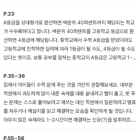
으로 날카롭게 포착했다.
있습니다. 이 책에서는 고등 수학을 잘하기 위해 미취학 시기부터 시
작해서 초등, 중등 시기까지 해야 할 것들을 자세하게 서술하고 있습
P.23
니다.
A등급을 상대평가로 환산하면 백분위 40퍼센트까지 해당되는 학교
--- 「고등 수학을 잘하기 위한 올바른 초등 수학 공부법」 중에서
가 수두룩하다고 합니다. 백분위 40퍼센트를 고등학교 등급으로 환
산하면 4등급에 해당됩니다. 중학교에서 수학 A등급을 받았더라도
고등학교에 진학하면 실력에 따라 1등급이 될 수도, 4등급이 될 수도
있다는 뜻이죠. 보통 공부를 잘하는 중학교의 A등급은 고등학교 1~3
등급으로, 공부를 못하는 중학교의 A등급은 고등학교 2~4등급으로
흩어집니다.
P.35~36
--- 「학년이 올라갈수록 수학 성적이 떨어지는 이유」 중에서
집에서 아이들이 수학 문제 푸는 것을 가만히 관찰해보세요. 대부분
학원에서 과도하게 많이 내준 숙제를 대충 끝내려고 빨리 풀고, 못 푸
는 문제는 스스로 풀어보려고 애쓰는 대신 학원에서 질문하려고 별표
를 쳐두거나 해설지를 읽고 해결하는 모습을 확인하게 될 것입니다.
아무리 많은 숙제라도 1~2시간이면 해결하는 신공(?)을 발휘하죠.
이처럼 조금 생각하고 모르는 것은 질문하거나 해설지를 보는 습관은
대개 초등학교 때부터 길러집니다. 이 버릇을 잡지 않으면, 절대 수학
P.55~56