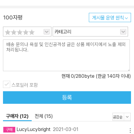
도적으로 공부하는 것은 수학 공부법과도 맞닿아있는 지점이며, 나아
가 전 과목을 잘하게 돕는다. 물론 시중에 나와 있는 ‘특별하거나 효율
100자평
게시물 운영 원칙
적인’ 기억법 혹은 공부법과는 거리가 멀다. 어디까지나 공부 습관의
본질에 충실했으며, 본질을 이해하고 알기 위한 방법으로 가득하다.
카테고리
현재
0
/280byte (한글 140자 이내)
스포일러 포함
등록
구매자 (12)
전체 (15)
LucyLucybright
2021-03-01
메뉴