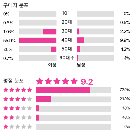
보통의 수학 공부법에서 알려주지 않는 ‘장기 로드맵’ 이 책에서 제시
구매자 분포
하는 로드맵은 저자가 23년간 강남․목동 등 사교육 현장에서 초등부
10대
0%
0%
터 고등까지, 수포자부터 최상위권까지 다양한 아이들을 가르치고 관
20대
0.5%
0.6%
찰한 결과를 종합해 완성했다. 아이의 시기별‧수준별, 그리고 상황별
30대
2.2%
17.6%
로 부모가 할 수 있는 것들을 명확하게 알려줌으로써 수학을 승리로
40대
9.8%
55.9%
이끌게 한다. 저자가 명문대에 보낸 학생들의 경험, 저자의 초등학생
50대
4.2%
7.0%
아이들을 가르친 경험, 수포자 사례까지 근거로 들어 더욱 구체적이
60대
1.4%
0.7%
다. ◆ 수학을 잘할 수밖에 없는 수학 공부법 수학 공부법의 핵심은
여성
남성
초등 때부터 길러야 하는 ‘문제해결력’이며, 문제해결력의 핵심은 ‘자
기주도성’에 있다. 이 책에서는 문제해결력과 자기주도성을 기르기
9.2
평점 분포
위한 방법과 부모의 전략을 세세하게 제시한다. 나이와 실력별로 세
72.0%
분화하여 서술했기에, 누구나 이 책을 읽고 적용 가능하다. 하지만 문
20.0%
제해결력을 기르는 골든타임은 명확하므로, 아이가 한 살이라도 더
4.0%
어릴 때 집을수록 좋은 책이다. ◆ 수학뿐만 아니라 전 과목을 잘하게
4.0%
만드는 공부 습관 수학을 올바르게 공부하는 법과 별도로 초등 때부
0%
터 기르는 공부 습관을 알려준다. 엉덩이의 힘을 길러 열심히 자기주