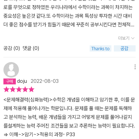
로를 무엇으로 정하였든 우리나라에서 수학이라는 과목이 차지하는
중요성은 높은것 같다.또 수학이라는 과목 특성상 투자한 시간 대비
더 좋은 점수를 받기가 힘들기 때문에 꾸준히 공부시킨다면 전체적으
로 학업성취도가 높아지고 아이의 습관도 좋은 방향으로 잡히는 효과
더보기
도 있는 것 같다.나는 우리 아이들이 수학을 잘하는것보다도 수학을
공감 (
0
)
댓글 (0)
좋아하고 낯선 문제를 보았을때 도전 정신이 생기며 끈질기게 풀어내
길 바란다.나 역시 수학을 잘하지는 않지만 좋아하고 집착하는 성향
이 있어서 삶의 다른 면에 도움이 되었다.그래서 아이의 수학교육에
메뉴
있어서 선행과 심화의 균형을 어떻게 잡을 것인가 고민을 하고 있는
doju
2022-08-03
시기였는데 방향을 잡아주는 이 책을 만나서 구매해서 읽고 도움을
얻을 생각이다.중학교, 고등학교 로드맵까지 나와있어서 스스로 공부
<문제해결력(심화능력)>수학은 개념을 이해하고 암기한 후, 이를 문
하는 시기가 되면 아이에게 읽고 판단하도록 하면 되니 좋다.
제에 적용해 풀어나가는 학문입니다. 문제를 풀 때는 문제를 독해하
고 분석하는 능력, 배운 개념들을 가지고 어떻게 문제를 풀어나갈지
를설계하는 능력 주어진 조건들을 보고 추론하는 능력이 필요합니다.
=> 이해~>암기~>적용의 과정- P33