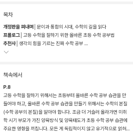
시 수학의 시작인 초등 시기가 중요한 이유다.
목차
이 책은 수학의 기초부터 단단하게 다지고, 개념부터 심화까지 올바
르게 혼자 공부하는 법을 익힘으로써 수학 성적을 끌어올리는 과정을
개정판을 펴내며
│문이과 통합의 시대, 수학의 길을 읽다
섬세하게 설계하도록 안내한다. 이를 통해 지금 내 아이의 실력이 어
프롤로그
│고등 수학을 잘하기 위한 올바른 초등 수학 공부법
디쯤 와 있는지 확인하는 법부터 시작해 아이를 수학 실력에 따라 3
추천사
│생각의 힘을 기르는 진짜 수학 공부
개의 그룹으로 나누고, 그렇게 확인한 아이의 수준에 따라 부모가 해
야 할 일을 구체적으로 알려준다. 아이가 혼자서 수학 개념을 익히도
1장. 학년이 올라갈수록 수학 성적이 떨어지는 이유
록 이끄는 법, 심화와 선행 속도를 조절하는 법, 적절한 교재 선택법,
내 아이의 진짜 실력을 모른다
책속에서
아이의 성향에 맞는 학원 선택법, 엄마표 수학 관리법까지 구체적이
고 실질적인 정보를 총망라했다.
P.8
고등 수학을 잘하기 위해서는 초등부터 올바른 수학 공부 습관을 만
2022년 문이과 통합 시대에 맞춰 새로 출간된 특별개정판에는 개정
들어야 하고, 올바른 수학 공부 습관을 만들기 위해서는 수학의 본질
교육 과정을 좀 더 면밀하게 분석해 담았다. 변화된 수학 교육에 대비
(수학 공부의 본질)을 알아야 합니다. 조금 더 거슬러 올라가면 미취
할 수 있는 풍부한 자료를 수록했으며, 입시 제도의 변화에 발맞춰 초
학 시기 부모가 가진 양육방식 및 양육태도가 초등 수학 공부 습관에
등과 중등 시기에 준비해야 할 부분들을 25년차 입시전문가의 시선
주요한 영향을 끼칩니다. 모든 게 독립적이지 않고 유기적으로 얽혀