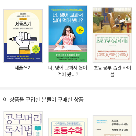
부터 단단하게 다지고, 개념부터 심화까지 올바르게 혼자 공부하는
법을 익힘으로써 수학 성적을 끌어올리는 과정을 섬세하게 설계하도
록 안내합니다. 이를 통해 지금 내 아이의 실력이 어디쯤 와 있는지 확
인하는 법부터 시작해 아이를 수학 실력에 따라 3개의 그룹으로 나누
고, 그렇게 확인한 아이의 수준에 따라 부모가 해야 할 일을 구체적으
로 알려줍니다. 아이가 혼자서 수학 개념을 익히도록 이끄는 법, 심화
와 선행 속도를 조절하는 법, 적절한 교재 선택법, 아이의 성향에 맞는
학원 선택법, 엄마표 수학 관리법까지 구체적이고 실질적인 정보를
세줄쓰기
너, 영어 교과서 씹어
초등 공부 습관 바이
총망라했습니다. 2022년 문이과 통합 시대에 맞춰 새로 출간된 특별
먹어 봤니?
블
개정판에는 개정교육 과정을 좀 더 면밀하게 분석해 담았습니다. 변
화된 수학 교육에 대비할 수 있는 풍부한 자료를 수록했으며, 입시 제
도의 변화에 발맞춰 초등과 중등 시기에 준비해야 할 부분들을 25년
이 상품을 구입한 분들이 구매한 상품
차 입시전문가의 시선으로 날카롭게 포착했습니다. “초등 수학 잘하
던 아이, 고등 성적 떨어지면 무슨 소용 있나요?” 어렵고 불안한 수
학, 엄마는 전략가가 되어야 한다! “내 아이, 정말 수학 잘하고 있는
걸까?” 초등 수학 실력이 고등 수학 실력을 보장하지 않는다는 건 이