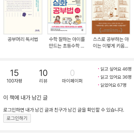
제 정설과도 같다. 그러니 아이가 시험에서 100점을 맞아도, 들어가
기 어려운 학원 입학시험을 통과해도, 과외에 학원을 두세 개씩 돌려
도, 부모들은 여전히 불안하다. 남들처럼 학원 뺑뺑이를 돌리고 문제
집을 풀게 하고 있지만, 이게 맞을까? 고등 때까지 수학을 계속 잘하
게 하려면 대체 부모는 무엇을 해줘야 하는 걸까? 잘해도 불안하고
공부머리 독서법
수학 잘하는 아이를
스스로 공부하는 아
못하면 더 불안한, 수학이라는 과목에 대해 속 시원한 해답을 제시하
만드는 초등수학 심
이는 이렇게 키웁니
화 공부법
다
는 책이 출간되었다. 《수학 잘하는 아이는 이렇게 공부합니다》는 고
등 수학에서 승리할 수밖에 없는 초중고 수학 학습 로드맵을 제안한
읽고 싶어요 46명
다. 23년간 수학 현장에서 일한 저자가 초중고 12년간 부모가 반드시
15
10
0
읽고 있어요 36명
확인하고 실천해야 하는 일을 체계적으로 정리했다. 아이를 올바르게
100자평
리뷰
마이페이퍼
읽었어요 67명
공부하도록 이끄는 법, 심화와 선행 속도 조절하는 법, 적절한 교재 선
택법, 아이의 성향에 맞는 학원 선택법, 엄마표 수학 관리법까지 구체
이 책에 내가 남긴 글
적이고 실질적인 정보를 총망라했다. 언제 어떤 일이 닥칠지 모르는
로그인하면 내가 남긴 글과 친구가 남긴 글을 확인할 수 있습니다.
이 험난한 수학의 현실에서, 모르는 부분이 생길 때마다 참고하여 어
로그인하기
려움을 헤쳐나갈 수 있게 도와주는 수학 버전 ‘삐뽀삐뽀 119’라 할 수
있다. 수학 잘하는 아이를 만들고 싶다면 반드시 읽어야 하는 책! ◆