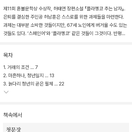
제11회 혼불문학상 수상작, 허태연 장편소설 『플라멩코 추는 남자』.
은퇴를 결심한 주인공 허남훈은 스스로를 위한 과제들을 마련한다.
과제는 대부분 소박한 것들이지만, 67세 노인에게 버거울 수도 있는
것들도 있다. ‘스페인어’와 ‘플라멩코’ 같은 것들이 그것이다. 반평생
을 굴착기 기사로 살아온 주인공은 소위 말하는 꼰대 영감. 고집불통
의 성격답게 주인공은 악착같이 그것들을 배워나가지만 예상치 못한
목차
우여곡절을 맞닥뜨린다.
1. 거래의 조건 … 7
10년 역사의 혼불문학상은 올해 대대적인 재정비를 통해 상금을 7,0
2. 마흔하나, 청년일지 … 13
00만 원으로 대폭 상향 조정하면서 더 새롭고 의미 있는 문학상으로
3. 늙다리 청년의 곧은 필체 … 22
거듭나기 위한 발판을 마련했다. 상금뿐만 아니라 심사위원회의 대대
적인 변화를 통해 은희경, 전성태, 이기호, 편혜영, 백가흠 소설가가
본심위원으로 참여했다. 본심위원들은 심사평을 통해 “드라마적 스
책속에서
피디한 전개는 작가의 필력이 훌륭한 수준에 이르렀음을 증명”한다
고 진단하면서 이번 수상작을 “코로나19 시국에 대한 면밀한 반응과
첫문장