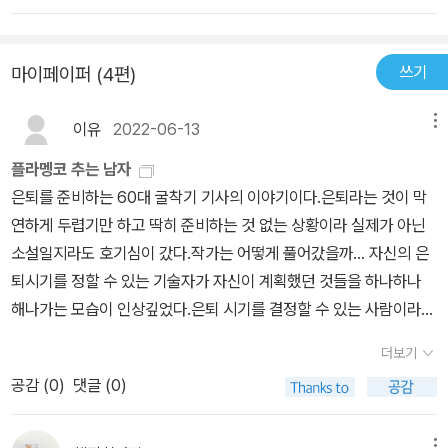
그렇지 않아도 허남훈의 스페인어 강사인 카를로스는 이런 말을 한
가슴을 조마조마하게 한다. 그리고 끊어졌던 부녀의 관계와 새롭게
다. “기억하세요. 새로운 언어 형식이 새로운 인간관계를 만듭니
시작하는 사랑의 일지에 대한 기대는 책을 내려놓는 그 순간까지 한
다.”(p. 56) 지금까지 허남훈의 인간관계는 가장(家長)만 있었을
쓰기
마이페이퍼 (4편)
껏 부풀게 한다. 우리는 종종 '다 끝났구나' 하고 생각한 순간에 새로
뿐, 자신은 없었다. 작가가 소설 초반에 허남훈이 국수에 들어갈 계란
운 삶을 살게 되며, 넘을 수 없는 현실의 높은 벽을 체감하는 순간 새
지단을 두고 아내와 딸, 선아에게 가부장적인 모습을 취하도록 한 것
이유
2022-06-13
메뉴
로운 장이 열렸던 과거를 기억한다. 삶은 언제나 경험을 통한 후행성
은 세상이 규정한 가장(家長)의 정체성을 자신의 정체성으로 알고
의 깨달음으로 인해 조금은 답답하고 미숙한 듯 보이는 게 사실이지
플라멩코 추는 남자
살아왔다는 걸 독자에게 선명하게 부각하려는 의도이다. 그렇게 허남
만 때로는 우리 앞에 생각지도 못했던 기적을 펼쳐놓는 게 우리네 삶
은퇴를 준비하는 60대 굴착기 기사의 이야기이다.은퇴라는 것이 막
훈에겐 가장의 자신만 있었을 뿐, 고유한 허남훈의 정체성은 없었다.
이기에 한 번쯤 살아볼 만한 것인지도 모른다. 책의 제목에 이끌려서
연하게 두렵기만 하고 딱히 준비하는 것 없는 상황이라 실제가 아닌
그건 그가 마흔한 살 때, 죽을 고비를 운 좋게 넘긴 뒤에 그것을 계기
읽게 되었던 책. 우리는 때로 누군가에게 슬쩍 자신의 마음을 던져주
소설일지라도 호기심이 갔다.작가는 어떻게 풀어갔을까... 자신의 은
로 더 이상 헛되이 살지 않기 위해 순전히 개인적인 소망으로 이뤄진
기도 하고, 예전에 주었던 마음을 슬몃 거둬들이기도 하면서 세상과
퇴시기를 정할 수 있는 기술자가 자신이 계획했던 것들을 하나하나
버킷 리스트를 적어놓았던 ‘청년일기’라는 노트를 오랫동안 뒷전에
연을 맺고 살아가지만 소중한 깨달음은 언제나 우리의 경험 뒤에 한
해나가는 모습이 인상깊었다.은퇴 시기를 결정할 수 있는 사람이라는
방치한 사실에서도 확인된다. 그랬던 그가 전 세계적으로 유행하고
발 늦게 찾아온다는 걸 명심하자. 어쩌면 그것은 당신이 세상을 떠난
점과계획했던 것들을 하기 위한 기반을 마련했던 점, 계획을 했다는
있는 '코로나 19'사태가 계기가 되어 장식장 깊은 곳에 숨겨두었던
더보기
후 누군가의 머릿속에 남는 어떤 기억이 당신의 삶에 대한 과분한 훈
점 모두가 나에게 큰 자극이 되었던 것 같다.게다가 그 계획이라는 것
‘청년일기’를 다시 꺼낸다. 눈앞에 진행되고 있는 거대한 위기 앞에서
공감 (
0
)
댓글 (0)
장일지도 모른다는 한 줄 논평이 소설의 주인공인 남훈 씨에게 주고
은 굴착기 기사의 모습과는 약간 거리가 있어서인지더욱 빠져들었던
목숨을 잃을 뻔했던 때의 기억이 되살아나 더 늦기 전에 거기 적힌 버
픈 나의 메시지이리라. 그것은 또한 소설을 읽은 독자로서 내게 하는
것 같다. 생각을 바꾸고자 노력하는 것생각을 바꾸기 위해 새로운 언
킷 리스트를 하나하나 이루려는 결심이 선 것이다. 가장에서 자신으
큰 다짐이자 각오이기도 하다.
메뉴