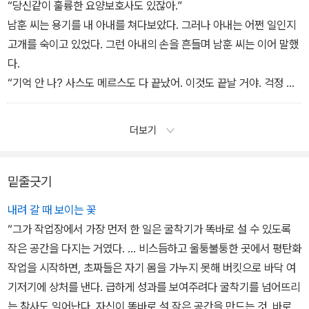
“당신같이 훌륭한 요양보호사도 있잖아.”
남훈 씨는 용기를 내 아내를 쳐다보았다. 그러나 아내는 어쩐 일인지
고개를 숙이고 있었다. 그런 아내의 손을 흔들며 남훈 씨는 이어 말했
다.
“기억 안 나? 사스도 메르스도 다 끝났어. 이것도 끝날 거야. 걱정 말
라고. 그때 우리 스페인 가자. 당신이랑 나랑.”
더보기
밑줄긋기
내려 갈 때 보이는 꽃
“그가 작업장에서 가장 먼저 한 일은 굴착기가 똑바로 설 수 있도록
작은 공간을 다지는 거였다. … 비스듬하고 울퉁불퉁한 곳에서 평탄화
작업을 시작하면, 초짜들은 자기 몸을 가누지 못해 버킷으로 바닥 여
기저기에 상처를 낸다. 급하게 성과를 보여주려다 굴착기를 넘어뜨리
는 참사도 일어난다. 자신이 똑바로 설 작은 공간을 만드는 것. 바로