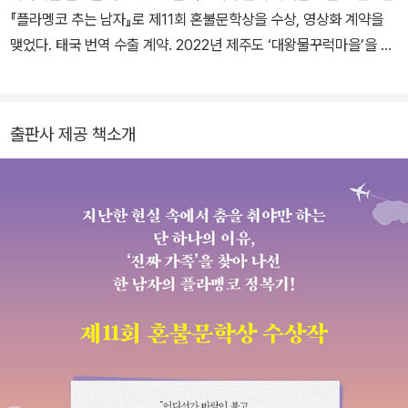
『플라멩코 추는 남자』로 제11회 혼불문학상을 수상, 영상화 계약을
맺었다. 태국 번역 수출 계약. 2022년 제주도 ‘대왕물꾸럭마을’을 배
경으로 장편소설 『하쿠다 사진관』을 썼다. 태국, 대만, 러시아, 영국
번역 수출 계약. 2024년 1월 ‘행복은 덤이 되고 불행은 네고되는’ 물
품 거래 이야기 『중고나라 선녀님』을 썼다. 이탈리아 번역 수출 계약.
출판사 제공 책소개