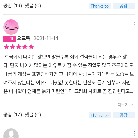
2001년 혼불기념사업회에서 제정한 청년문학상과 혼불학술상 2개
공감 (
19
)
댓글 (0)
스트 속에 암묵적인 기록으로 남긴 채 살고 있으니까. 허태연 작가가
부문도 통칭하여 혼불문학상으로 불린다.[네이버 지식백과] 혼불문
쓴 <플라멩코 추는 남자>는 관계의 중요성과 가족의 의마를 깨닫게
학상 [魂─文學賞] (두산백과)이번 11회는 수준이 미달이라는 둥,
하는 멋진 소설이다. 물론 우리들 인생에서 새삼스러울 것도 없는 가
메뉴
결선에 오른 작품들의 한계가 이렇다 저렇다는 말을 했지만, <플라멩
치이기에 어느 철학서나 도덕 교과서에서 읽었더라면 시큰둥했을 내
코 추는 남자>로 '혼불문학상'이 거룩해 보일 지경이니, 이 작품은 전
오드득
2021-11-14
용이지만, 67세의 주인공 허남훈 씨의 인생을 통해 울고 웃고 아쉬워
주문화방송에게 큰 효자임에 틀림없다.다시, 내가 이 책을 통해서 왜
하면서 반나절 남짓의 시간을 보내다 보면 그의 이야기는 어느새 나
노년을 기대하게 되었는 지로 돌아가 보자.'노년'. 늙었다. 젊지 않다.
한국에서 나이란 많으면 많을수록 삶에 걸림돌이 되는 경우가 많
의 이야기로 바뀌고, 바쁘다는 핑계로 손도 대지 않았던 지난날의 작
효율이 떨어진다. 근육은 늙음에 덜 영향을 받는다고 해도 어느 나이
다. 단지 나이가 많다는 이유로 가질 수 없는 직업도 많고 조금이라도
은 꿈들이 새싹처럼 푸릇푸릇 되살아난다. 망각이 덮어버렸던 '나'라
대가 넘어가면 급격히 쇠락하는 것 같다.어느 토요일 수영장에서 모
나름의 개성을 표현할라치면 그 나이에 사람들이 기대하는 모습을 보
는 인간에 대해 새로운 숨을 불어넣고, 뜨거운 피가 돌게 하며, 하나하
두들 제일 오른쪽 레인에서 오랫동안 자유형을 하고 계시는 분을 봤
여주지 않는다는 이유로 나잇값 못한다는 핀잔도 듣기 일쑤다. 사람
나의 세포에 새로운 감각을 느끼게 할 수 있는 건 한 권의 소설이 기능
다. 70인지 80인지를 넘으신 분인데, 거의 한 시간에 가까운 시간 동
은 너나없이 언제든 늙기 마련인데다 고령화 사회로 곧 진입한다고도
할 수 있는 최대치의 범위를 훌쩍 넘어선 것인지도 모른다. 어쩌
안 쉼 없이 자유형을 하고 계셨다. 모두들 대단하다고 입을 모았다.그
하는데, 나이라는 한계에 갇혀서 자신이 원하는 삶을 포기하는 것이
면. '수업이 끝난 다음 집으로 돌아온 남훈 씨는 곧바로 '청년일지'를
더보기
런데, 수영을 몇 개월만 열심히 한 20-40대는 그 속도로 한 시간 이
정녕 옳은 일일까? 마치 그러한 세태에 반기를 들듯, 아무리 많은 나
폈다. 그는 '과제3. 외국어 배우고 해외여행 하기'에 세모 표시를 하고
상 수영하는 것이 유별나지 않다.'운동'에서 '노년'은 더 서글프다. 운
공감 (
17
)
댓글 (0)
이라 하더라도 자신이 원하는 삶을 적극적으로 지향해 나가는 것을
네 번째 과제를 들여다봤다. 거기에는 '과제4. 건강한 체력 기르기'라
동의 매력에 빠지는 30대도 조금 더 일찍 시작했더라면 이라는 후회
응원하는 작품이 나왔다. 그것이 바로 제 11회 혼불문학상 수상작이
고 적혀 있었다. '그래, 춤을 배우는 거다! 바로 플라멩코를!' 남훈 씨는
에 빠진다.첫 번째 구미를 당긴 것은 '은퇴'였다. 일을 하지 않아도 된
기도 한 허태연 작가의 '플라멩코 추는 남자'라는 소설이다. 소설의 주
메뉴
다짐했다.' (p.61~p.62) 67세의 가장이자 굴착기 기사로 반평생을