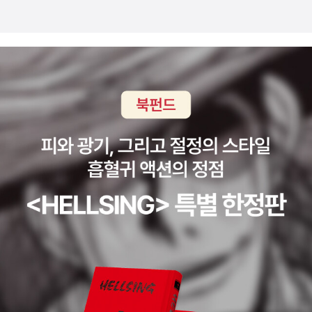
랄까, '이 소설은 19세기에 신정론을 다룬 변형된 욥기다.'라고 하면
과 늙다리 청년을 더욱 상호 연결된 존재로 인식하도록 말이다. 아무
힘들었던 부분이 있었다. 그래도 이렇게 계간지를 읽으니 현재 문학
부장님을 위해 이 책 굿즈였던 손수건도 보내드렸다. 그 후 나도 냉큼
괜찮을까. 그러면 이렇게 말해볼 수도 있겠다. 어차피 서사는 중요한
래 새롭게 살기고 단단히 결심하더라도 과거와 쉽게 단절할 순 없다.
계에서 어떤 부분을 관심에 두고 있고, 논쟁이 벌어지고 있는 사항은
샀는데, 그 사이 굿즈는 품절. 나도 손수건 갖고 싶다! 부랴부랴 예스2
게 아니었다고. 신정론에 대한 논제는 핵심인물의 고통이 핵심인 만
늙다리 청년의 존재는 새로운 삶을 찾아가는 걸음에 따라붙게 마련인
어떤 부분인지 등 현황을 좇을 수 있어서 좋았다. 황정아 교수의 글
4, 교보로 달려가 봤으나, 그 손수건은 알라딘에서만 주는 굿즈였
큼 어차피 그는 고통받았고, 고통받을 운명이니까. 그게 바로 에이해
불안이나 미련 혹은 과거의 자신에 대한 애잔함 같은 것들이 반영된
''문학의 정치'를 다시 생각한다.'가 가장 기억에 남는다. 문학적 정치
네?! 역시 이 알라딘 굿즈 맛집이여. 아무튼 이 책은 세계 주요 SF문
브고. 소설 초반에 펠레그 선장은 에이해브가 '좋은 사람'이며 '위엄있
것으로 보인다. 허남훈이 늙다리 청년에게 가장 많은 애착을 보이는
수행의 까다로움, 협소하게 규정된 PC에 속박된 채로 제대로된 정치
학상인 로커스상, 휴고상, 제임스 팁트리 주니어상 최종 후보작으로
고, 신앙심은 없지만 신 같은 사람', '왕관을 쓴 왕'같은 사람이었다고
것도 그런 연유 때문이 아닐까 한다. 그렇다면 음식을 대접하는 자리
성을 탐구하지 않는 문학의 현실, 공적 장소를 개인적 감수성에 예속
어슐러 K. 르 귄이 극찬한 최고의 여성 캐릭터가 등장한다. ‘70대 여
묘사했다. 하지만 결혼을 하고 자식을 낳은 뒤 행복한 가정을 꾸리자
에서야 비로소 이름이 밝혀지는 플라멩코 강사, 강남훈은 허남훈의
화한 탓에 사라지는 공공성 등 재미있는 논점이 많았다.한 달을 돌아
성 노인의 행성 생존기’ 이 소개만으로도 가슴이 뛰지 않는가! 니콜
마자 다리를 잃었다. 갑작스러운 비극을 마주한 대부분의 사람이 그
어떤 시간을 암시하고 있을까? 그건 바로 현재다. 강남훈은 허남훈이
보며 무료하고, 무기력하고, 동기부여가 잘 되지 않았다. 책도 쇼핑만
라이 바실리예비치 고골, <디칸카 근교 마을의 야회>고골의 새 작품
비극의 불가해함 앞에서 분노하다가 결국 체념하지만, 에이해브는 그
플라멩코를 배울 때, 춤만 가르치지 않고 몸과 마음을 엄격하게 관리
하고 욕심만 많았지 정작 끈덕지게 읽고 생각을 꼼꼼하게 정리한 적
집이 나왔다. 그의 초기 걸작들만을 모은 선집으로, 이 작품집에는 푸
렇지 않았다. 미쳐버린 핍이 영적인 지혜를 얻은 것으로 묘사되는 것
한다. 어떤 면에서 이것은 허남훈이 새롭게 주체적인 삶을 엮어가는
도 얼마 없었다. 뭐가 문제였을까. 아무래도 회사랑 코로나 영향이 큰
시킨, 주콥스키 등 당시 최고의 문인들과 벨린스키 같은 비평가들로
처럼 에이해브는 남들이 보지 못하는 사실 - 신의 이중적 면모 - 을 보
과정에서 흐트러질 수 있는 마음을 계속해서 스스로 다잡고 있는 것
것 같지만 그 탓을 하며 자꾸만 아쉽게 허송세월하는 나에게 면죄부
부터 찬사를 받고 큰 인기를 누린 《디칸카 근교 마을의 야회》에 수록
는 인물이었고 그는 그것을 끝까지 파헤치고자 했다. 그 면모가 구체
의 투영일 수도 있다. 거기다 춤은 추고 있는 동안에만 존재한다. 현재
를 주고 싶진 않다. 일단은 좀 비우기로 했다. '이것도 해야지, 저것도
된 작품들과 고골의 유일한 교양 소설이라 할 수 있는 <로마> 등이
적인 사물로 형상화된 게 고래였던 것이고. (흰색이라는 색깔이 상징
라는 과정에만 있을 수 있는 춤의 속성을 고려하자면 아무래도 강남
해야지, 저거도 중요하고, 이거도 중요하고.' 욕심만 많아지니 부담감
함께 수록되어 있다. 저메이카 킨케이드, <루시>국내 초역작이라 냉
하는 것처럼) 하지만 고래에 대한 그 수많은 지식이 있음에도 이슈메
훈을 허남훈의 현재 모습을 가리키는 것이라 말할 수밖에 없다. 그러
만 심해지고, 읽지도 않을 뿐더러 쓰지도 않는다. 그래서 일단 책 말
큼 사서 읽었다. 내가 많이 접하지 않았던 카리브해를 배경으로 한 작
일이 고래를 알 수 없다고 말하는 것처럼, 신도 멜빌에게 그런 대상이
면 카를로스는? 당연히 마지막으로 남은 허남훈의 미래 모습을 암시
고 한 권 가지고 다니는 거로 만족하기로 했다. 내가 무료하고, 무기력
품. 분노 많은 소녀 ‘루시’의 성장기. 서인도제도의 앤티가섬에서 태어
었던 것 같다. 멜빌은 모순적이고 양가적인, 때로는 말이 되지도 않는
한다. 카를로스는 여러모로 허남훈이 이대로 계속 주체적인 삶을 살
하고, 자존감이 낮아지고, 공허해지는 이유는 꾸준히 쓰지 않아서다.
나 자란 뒤 열일곱 살에 외국인 입주 보모로 미국 뉴욕에 가 생활한 작