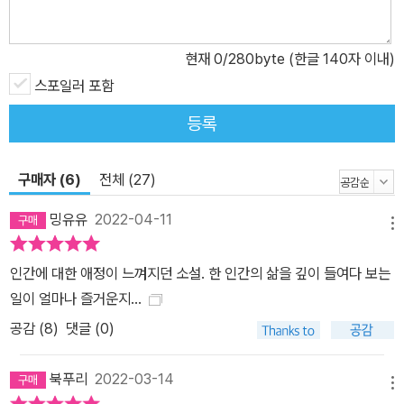
이지만 ‘스페인어 배우기’나 ‘플라멩코 배우기’같이 67세 노인에게는
제법 험난할 수 있는 것들도 있다. 남훈 씨가 과제를 수행하는 과정은
현재
0
/280byte (한글 140자 이내)
결코 순탄하지 않다. ‘해외여행’ 과제를 수행하기 위해 스페인어 학원
에 들어선 남훈 씨는 젊은이들로 가득 찬 교실 분위기에 몸 둘 바를 몰
스포일러 포함
라 하지만, 이내 스페인어에 매료된다. ‘새로운 언어형식이 새로운 관
등록
계를 만든다’는 스페인어 강사 카를로스의 말 한마디 때문이었다. 또
한 ‘체력 기르기’ 과제를 수행하기 위해 찾아간 플라멩코 강습소에서
구매자 (6)
전체 (27)
첫 시간 목격한 단 한 번의 강사의 춤사위에 뜨거운 열정을 체감한다.
고집불통의 성격답게 남훈 씨는 악착같이 그것들을 배워나가지만 예
밍유유
2022-04-11
메뉴
상치 못한 우여곡절을 맞닥뜨린다. 그것은 가족에 관한 문제였다. 개
개인의 삶을 고단하게 만드는 코로나 팬데믹 조금 멀어졌던 ‘가족’이
인간에 대한 애정이 느껴지던 소설. 한 인간의 삶을 깊이 들여다 보는
라는 단어를 재발견하는 기회 가볍게 저녁을 먹고 공항 가는 길. 어둑
일이 얼마나 즐거운지...
한 하늘에서 싸라기눈이 조금 날렸다. 운전대를 잡은 아내가 비행시
공감 (
8
)
댓글 (0)
간에 늦으면 어쩌느냐고 조바심을 냈다. “세 시간이나 미리 출발했잖
아요. 걱정 마세요, 엄마. 그나저나 지금 스페인은 어떤 풍경일까? 말
북푸리
2022-03-14
라가 공항에 내리자마자 낙엽 냄새가 풍겨올까요?” 두 손으로 제 어
메뉴