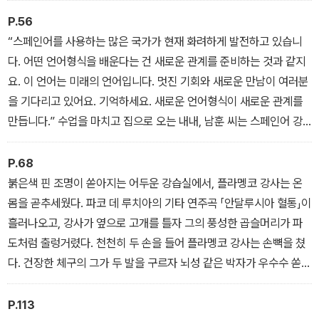
P.56
“스페인어를 사용하는 많은 국가가 현재 화려하게 발전하고 있습니
다. 어떤 언어형식을 배운다는 건 새로운 관계를 준비하는 것과 같지
요. 이 언어는 미래의 언어입니다. 멋진 기회와 새로운 만남이 여러분
을 기다리고 있어요. 기억하세요. 새로운 언어형식이 새로운 관계를
만듭니다.” 수업을 마치고 집으로 오는 내내, 남훈 씨는 스페인어 강
사의 말을 몇 번이나 곱씹었다.
P.68
붉은색 핀 조명이 쏟아지는 어두운 강습실에서, 플라멩코 강사는 온
몸을 곧추세웠다. 파코 데 루치아의 기타 연주곡 「안달루시아 혈통」이
흘러나오고, 강사가 옆으로 고개를 틀자 그의 풍성한 곱슬머리가 파
도처럼 출렁거렸다. 천천히 두 손을 들어 플라멩코 강사는 손뼉을 쳤
다. 건장한 체구의 그가 두 발을 구르자 뇌성 같은 박자가 우수수 쏟아
졌다. 남훈 씨의 심장은 빠르게 달아올랐다.
P.113