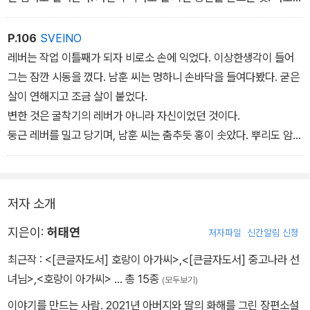
거기서부터 모든 게 시작된다.”
P.106
SVEINO
레버는 작업 이틀째가 되자 비로소 손에 익었다. 이상한생각이 들어
그는 잠깐 시동을 껐다. 남훈 씨는 멍하니 손바닥을 들여다봤다. 굳은
살이 연해지고 조금 살이 붙었다.
변한 것은 굴착기의 레버가 아니라 자신이었던 것이다.
둥근 레버를 밀고 당기며, 남훈 씨는 춤추듯 홍이 솟았다. 뿌리도 암석
도 없는 땅은 부드럽기 그지없어 그는 솜사땅 위를 걷는 듯했다.
저자 소개
지은이:
허태연
저자파일
신간알림 신청
최근작 :
<[큰글자도서] 호랑이 아가씨>
,
<[큰글자도서] 중고나라 선
녀님>
,
<호랑이 아가씨>
… 총 15종
(모두보기)
이야기를 만드는 사람. 2021년 아버지와 딸의 화해를 그린 장편소설