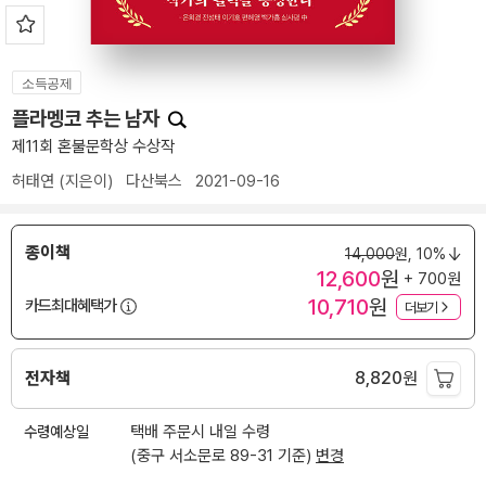
소득공제
플라멩코 추는 남자
제11회 혼불문학상 수상작
허태연
(지은이)
다산북스
2021-09-16
종이책
14,000
원,
10%
12,600
원
+ 700원
10,710
원
카드최대혜택가
더보기
전자책
8,820
원
수령예상일
택배 주문시 내일 수령
(중구 서소문로 89-31 기준)
변경