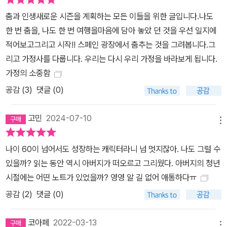
깨를 안고 선아는 바르르 몸을 떨었다. “그럼, 닷새 뒤에 만나요.” 공
춤과 인생새로운 시즌을 계획하는 모든 이들을 위한 글입니다.나도
항 앞에서 아내가 말했다. 추우니 얼른 닫으라는데도 선아는 창밖으
한 번 춤을, 나도 한 번 여행을마음에 담아 놓았 던 것을 우선 일지에
로 한동안 손을 흔들었다. _본문 227~28쪽 스페인어와 플라멩코를
적어보고그리고 시작!! 스페인 광장에서 춤추는 것을 그려봅니다.그
배워나가는 한 꼰대 영감의 성장기. 스페인어 강사 카를로스와 플라
리고 가정사를 다룹니다. 우리는 다시 우리 가정을 바라보게 됩니다.
멩코 강사, 그리고 결국 굴착기를 임대해 간 청년과의 만남 속에서 남
가정의 소중함
훈 씨는 진정한 가족의 의미를 깨닫는다. 남훈 씨는 그들과의 관계 속
공감 (
3
)
댓글 (0)
에서 마지막 과제를 마련한다. 그것은 ‘진짜 가족’을 찾기 위한 과제이
자, 은퇴 전에는 결코 해결할 수 없다고 여겼던 과제다. 67세 남훈 씨
고민
2024-07-10
는 과연 자신의 과제를 모두 수행할 수 있을까? 가족이 모르고 있던
메뉴
또 다른 가족에 대한 문제를 남훈 씨는 결국 해결할 수 있을까? 지금
도 여전한 팬데믹은 개개인의 삶을 고단하게 만들고 있지만, 한편으
나이 60이 넘어서도 성장하는 캐릭터라니 넘 멋지잖아. 나도 그럴 수
론 조금은 멀어졌던 ‘가족’이라는 단어를 재발견하는 기회가 되기도
있을까? 읽는 동안 역시 아버지가 떠오르고 그리웠다. 아버지의 청년
한다. 『플라멩코 추는 남자』의 주인공 남훈 씨는 지금 우리 모두가 함
시절에는 어떤 노트가 있었을까? 영영 알 길 없어 애통하다ㅠ
께 뚫고 지나가고 있는 코로나19라는 기나긴 터널의 한가운데에서
공감 (
2
)
댓글 (0)
같이 걷고 있다. 이 소설을 통해 기나긴 터널 반대편에서 기다리고 있
는 ‘진짜 가족’을 발견하길 바란다.
코아페
2022-03-13
메뉴