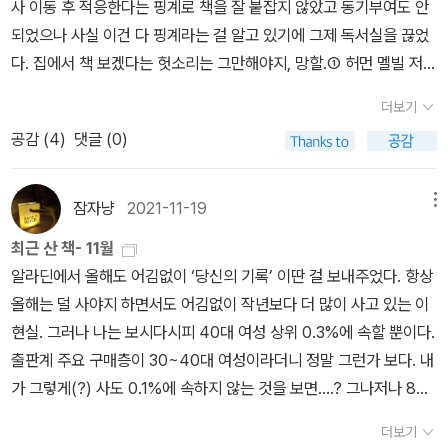
사 이동 후 적응한다는 핑계로 책을 잘 붙잡지 않았고 동기부여도 안
하는 일이 바로 자신을 표현하는 것이라는 데서 나타난다. 이는 ‘플라
사실 때문이다. 나 또한 모리슨이 그러는 것처럼 뭔가 불편하게 하는
되었으나 사실 이건 다 핑계라는 걸 알고 있기에 그제 독서실을 끊었
멩코’도 마찬가지라 할 수 있다. 춤이란 것도 본디 자신의 느낌과 생각
작품, 생각을 하게 하는 작품을 좋아한다. 책을 읽는 이유는 그 책에서
다. 집에서 책 보겠다는 헛소리는 그만해야지, 망할.① 허먼 멜빌 저,
을 다른 어떤 것도 아닌 자기 육체로 표현하는 것이기 때문이다. 고유
나의 생각을 찾기 위한 게 아니라, 책을 읽고 내 삶이 변화하고 한층
김석희 역,『모비 딕』, 작가정신, 1판(2011), 완독 그나마 이 책은 완
한 자신이 한껏 발현되는 광장이라 일컬을 수도 있는 ‘플라멩코’의 몸
더 성장하는 계기가 되었으면 하는 바람이 있기 때문이다. (그러려면
더보기
독해서 다행이다. 멜빌의 『모비 딕』. 멜빌을 처음 알게 된 건 6년 전,
짓 언어는 허남훈이 26년간 해왔던 ‘굴착기’의 몸짓 언어와 얼마나
좋은 책을 읽는 거도 중요하지만 적극적으로 읽는 거도 중요한데... 요
공감 (
4
)
댓글 (0)
『필경사 바틀비』를 통해서였다. 세계문학 단편선에서 왜 멜빌의 그
분명하게 대비되는가! 플라멩코는 오직 자신만을 위한 춤이고 굴착기
즘 그러질 않는다.) 두 번째 사실이 인상깊었던 이유는, 내게도 모리
작품만을 찾아 읽었는지 기억나진 않는다. 다만, 문학을 거의 읽지 않
는 나 아닌 남만을 위한 노동이었다. 이는 그대로 플라멩코는 자신이
슨의 '인종'과 같은 인생의 주요 키워드가 무엇인지, 그 키워드를 위해
던 때에 찾아 읽은 얼마 되지 않는 문학 작품 중 하나였고 이런 독특하
잠자냥
2021-11-19
메뉴
직접 추지만 굴착기는 기계가 대신 하는 구도의 대비로 이어져 허남
얼마나 발싸심하고 있는가에 대한 자문 때문이었다. ② 허태연 저,『플
고도 매력적인 소설을 쓴 멜빌이라는 작가를 뇌리에 새기며 독서 일
훈이 자기 삶에 주체가 되어 가고 있다는 것을 더욱 더 여실히 형상화
라멩코 추는 남자』,다산북스, 1판(2021), 완독 편하게 읽기 좋았던
최근 산 책- 11월
기를 썼던 기억은 난다. 16년 3월이었을 거다. 하지만 그때만 해도 멜
한다. 그는 이제 스페인어처럼 전과는 아주 다른 문법으로 살게 되었
책이었다. 별 생각 없이 읽었는데 머리를 싸매고 읽을 필요도 없었고,
알라딘에서 올해도 어김없이 ‘당신의 기록’ 이딴 걸 보내주었다. 항상
빌이 『모비 딕』이라는 대작을 썼다는 사실은 전혀 몰랐다. 독서 모임
다. 그러자 이전엔 보이지 않았던 것이 보이기 시작한다. 바로 이혼한
글도 매우 쉽게 쓰여있어서 시간 가는 줄 모르고 다 봤던 기억이 난
올해는 덜 사야지 하면서도 어김없이 작년보다 더 많이 사고 있는 이
이 아니었다면 계속 몰랐을 테다. 읽기 쉬운 작품은 아니었다. 개인적
전처 사이에서 생긴 딸, ‘보연’이다. 그는 오래도록 그녀를 내버려 두
다. 60대 이상의 남성이라는, 어떻게 보면 쉽게 이해하거나 공감하
현실. 그러나 나는 보시다시피 40대 여성 상위 0.3%에 속할 뿐이다.
으로 네 가지 이유 때문이었다. 우선, 서사가 약하다는 점 때문이었다.
었다. 미안한 마음은 늘 있었지만, 가장의 책임에 충실하느라 적극적
기 어렵고 때로는 그 꼰대스러움에 기분이 나빠져 가까이 하기 싫어
출판계 주요 구매층이 30~40대 여성이라더니 정말 그런가 보다. 내
모비 딕은 서사가 흥미진진하진 않다. 끝내 마주한 결말은 사실 소설
으로 찾아볼 생각을 안 했다. 이제 그 누구도 아닌 나 자신으로 살기를
지는 캐릭터에 대한 따뜻한 애정, 이해의 노력이 엿보였다고 해야 할
가 그렇게(?) 사도 0.1%에 속하지 않는 것을 보면....? 그나저나 8월
초반부터 충분히 예측 가능할 정도로 멜빌이 힌트를 많이 준다. 서사
실천하고 있는 그는 내내 아픈 손가락이자 또 하나의 버킷 리스트였
까. 그 캐릭터, 즉 '남훈'의 노력하는 자세, 책임지는 자세도 좋아 보였
에 받은 달콤한 적립금도 이제 다 바닥나서 3개월 순수구매액 0원 도
가 약하니 이야기의 흡입력은 떨어진다. 대중의 관심을 못 받은 이유
더보기
던 보연을 다시 만나려 한다. 과제 7. 보연을 만나 사과하기.(p.19
다. 성장은 아이들만 하는 게 아니다. 어른들도 한다. 아니, 어떻게 보
전은 실패로 끝났다(3개월 순수구매액 44,230원에서 알라딘 적립