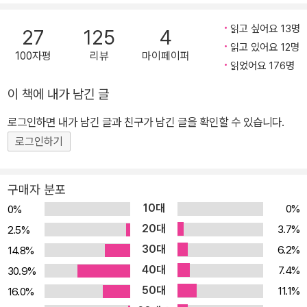
에 대한 상금을 7,000만 원으로 대폭 상향 조정했고, 은희경·전성태·
이기호·편혜영·백가흠 등 지금 한국문학의 중심에 있는 소설가들을
읽고 싶어요 13명
27
125
4
본심위원으로 위촉했다. 이번 제11회 혼불문학상에는 총 374편의 장
읽고 있어요 12명
100자평
리뷰
마이페이퍼
편소설이 응모되었다. 심사위원회는 “혼불문학상의 위상을 재정립하
읽었어요 176명
고 더 젊은 문학상으로 나아가기 위한 발판이 필요하다는 데 의견을
이 책에 내가 남긴 글
모으고 그에 합당한 작품을 찾기 위해 장고”를 거쳤고, 이 가운데 “우
로그인하면 내가 남긴 글과 친구가 남긴 글을 확인할 수 있습니다.
리가 희망을 안고 살아야 하는 이유”를 느끼게끔 해준 허태연의 장편
소설 『플라멩코 추는 남자』를 수상작으로 선정했다. 심사위원회는
로그인하기
“소통을 위한 따뜻한 이야기의 전개”가 돋보인 이 작품이 “지금 우리
에게 꼭 필요한 작품”이라는 데 의견을 모았다. 스페인으로 ‘진짜 가
구매자 분포
족’을 찾아 나선 한 남자의 플라멩코 정복기 “그래, 어쩌다 이 일을 하
10대
0%
0%
게 됐어?” 남훈 씨가 묻자 늙다리 청년의 눈동자가 흔들렸다. 그것은
20대
3.7%
2.5%
인상적일 만큼 자그맣고 희미한 빛깔을 띠고 있었다. “그냥 뭐. 기술
30대
6.2%
14.8%
이 필요해서죠.” 청년이 꼼꼼히 마스크를 추어올렸다. “원래 꿈은 뭔
40대
7.4%
30.9%
가? 결혼은 했어?” “그런 것까지 말해야 하나요?” _본문 7~8쪽 먼
50대
11.1%
16.0%
지가 소복이 쌓인 봄날의 작업장, 그곳에 주차돼 있는 거대한 굴착기