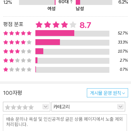
60대
6.2%
1.2%
앞에서 주인공 허남훈이 한 청년을 만나면서 소설은 시작된다. 26년
여성
남성
동안 굴착기를 운전해온 남훈 씨는 은퇴를 결심한 뒤 자신의 중고 굴
착기를 거래하기 위해 그곳에서 청년을 만난 것이다. 권위적인 모습
8.7
평점 분포
의 전형적 꼰대인 남훈 씨는 그 성격답게 거래를 하러 온 청년에게 자
52.7%
신의 굴착기 자랑만 잔뜩 늘어놓은 뒤 이것저것 캐물으며 청년을 괴
33.3%
롭힌다. 원만히 거래가 성사되기 만무하다. 청년과의 거래는 불발되
10.7%
고 이후 남훈 씨는 몇 명의 거래자를 더 만나지만 모두 불발될 수밖에
없다. “어떤 언어형식을 배운다는 건 새로운 관계를 준비하는 것과 같
2.7%
지요. 이 언어는 미래의 언어입니다. 멋진 기회와 새로운 만남이 여러
0.7%
분을 기다리고 있어요. 기억하세요. 새로운 언어형식이 새로운 관계
를 만듭니다.” _본문 56쪽 고리타분한 자신의 성격을 남훈 씨는 누구
100자평
게시물 운영 원칙
보다 잘 알고 있다. 반평생을 굴착기 기사로 살아온 그는 은퇴를 결심
한 뒤 스스로를 변화시키기 위한 과제들을 마련한다. 스스로의 과제
카테고리
를 하나씩 해결해나가는 것, 어쩌면 이것이 남은 생애 동안 남훈 씨가
이루어야 할 최종 목표일지 모른다. 일종의 버킷 리스트이기도 한 남
훈 씨의 과제는 대부분 ‘청결하고 근사한 노인 되기’ 같은 소박한 것들