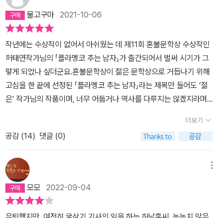
다. 일을 갑자기 하지 않으면 가정에서 설자리를 잃고 자존감을 상실
인공은 가족을 위해 26년 동안 굴착기 기사로 일만 하다가 67세에
살아온 허남훈 씨. 그는 이제 은퇴를 결심하고 자신의 생계수단이었
물고구마
2021-10-06
하고 무기력해진다고 하지만, 일을 하지 않아도 된다는 것이 너무 매
이르러 이제 슬슬 은퇴를 준비하고 있는 허남훈이란 노인이다. 그 나
던 중고 굴착기를 팔아 치우려 한다. 그에게는 마흔셋에 만나 결혼
력적으로 들렸다. 내가 요즘 일이 너무너무 많아서 그저 부러운 것일
이가 되어서도 자신이 원하는 삶을 추구하겠다고 한다면 종종 자식이
을 한 지금의 아내와 마흔넷의 늦은 나이에 얻은 딸이 있다. 지나친 음
작년에는 수상작이 없어서 아쉬웠는 데 제11회 혼불문학상 수상작인
수도 있다.매일 출근해서 온종일 정신없이 시간을 보낼 곳이 없어지
나 사람들에게 '자기 생각만 하는 것 아니냐?'라면서 '이기적이다!'라
주로 죽다 살아난 경험이 있었던 그에게는 마흔한 살의 나이에 하숙
허태연작가님의 「플라멩코 추는 남자」가 출간되어서 벌써 시기가 그
고, 그런 날들이 끝없이 반복된다면, 감당할 수 없는 시간에 질식할 수
는 비난을 받곤 한다. 작가도 이것을 의식했음인지 아내의 상황을 공
집을 옮기며 쓰기 시작한 '청춘일지'가 있다. 말하자면 그는 '청춘일
렇게 되었나 싶더군요.혼불문학상이 젊은 문학상으로 거듭나기 위해
도 있겠지만, 죽기 전에 해야 할 일들 풀어야 할 매듭들이 가득하다면,
무원으로 일하다 퇴직한 후에도 여전히 요양병원에서 일하도록 만들
지'와 함께 새로운 삶을 살고자 다짐했던 것이다. 딸 선아를 얻은 후
고심을 한 끝에 선정된 「플라멩코 추는 남자」라는 제목만 들어도 ‘젊
더욱이 그 과정에서 그동안 미처 몰랐던 것을 발견하고, 알고 있던 것
었다. 허남훈은 그런 상황에서 이제 자기 혼자만 더 이상 생계 활동을
일지의 작성은 뜸해졌지만 거기에는 남은 생애 꼭 이루고픈 목표들을
은‘ 작가님의 작품이며, 너무 어둡거나 역사를 다루지는 않겠지라며
또한 새롭게 재 발견한다면, 그것은 정말 제2의 생을 살아가는 것이
하지 않겠다고 선언하려니 아내에게 미안하기도 하다. 그러나 소설은
적어뒀다는 사실과 젊은 시절의 각오가 담겨 있다는 걸 잊지 않았
안심했다가 주인공이 칠순이 다 되어가는 굴착기기사인 허남훈씨여
될 것이다.마흔한 살에 쓴 청년일지, 그리고 그 청년일지에 죽기 전에
그럼에도 불구하고 허남훈이 자신이 원하는 삶을 쫓도록 이끈다. 왜
더보기
다. '다음 날 새벽, 남훈 씨는 작업자들과 커피를 마시고 잡풀이 제거
서 1차적인 충격이었고 허남훈씨의 파란만장한 역사를 다루고 있어
해야 할 일들을 써두었다. 알코올 중독으로 죽을 뻔한 고비를 넘기고
그렇게 나아가야 하는가? 그것엔 어떤 의미가 있고 종국에는 무엇이
된 공터를 10여 분 거닐었다. 큰 구덩이는 큰 구덩이대로 작은 구덩이
공감 (
14
)
댓글 (0)
서 미처 생각하지도 못한 것에 2차로 충격을 받았습니다.굴착기기사
그는 미래의 자신이 해야할 일들을 써 내려가며 새로운 삶을 시작했
기다리고 있는가? 소설은 바로 그것을 보여주려 한다. 그렇게 하여
는 작은 구덩이대로 울퉁불퉁 파여 있었다. 그러나 그것들은 남훈 씨
로 성실하게 일하며 공무원에서 은퇴 후 요양원에서 일하는 아내와 2
다. 그리고 그 성실하게 살아온 새로운 삶을 은퇴하며 약속했던 일들
자신이 원하는 모습의 삶을 선택하는 것에 있어서 늦은 나이 같은 것
에 의해 보기 좋게 메워질 터였다. '지나온 생의 잘못도 그렇게 메울
4살에 임용고시에 합격해 중학교에서 영어를 가르치는 선아가 있어
을 하며 다시 또 새로운 생을 시작한다.이탈리아어를 배우고, 플라멩
메뉴
은 없다는 것을 독자가 알 수 있도록 인도한다. 그 궤적을 이제 조금은
수 있으면 얼마나 좋을까.' 남훈 씨는 종이컵을 구겨 쥐었다.' (p.105
서 허남훈씨가 행복한 사람일 줄 알았는 데 사연 없는 사람이 없듯이
코를 배우고, 전처와 함께 기억 속으로 밀어버렸던 딸을 다시 만나고.
상세하게 살펴보려 한다. 소설은 허남훈이 ‘굴착기에서 벗어나는
모모
2022-09-04
~p.106) 매매에 실패한 남훈 씨는 결국 자신의 굴착기를 한 청년에
첫번째로 한 결혼이 무참하게 끝난 후로 술을 마시며 방황하며 살던
이혼 후에 재혼해서 행복한 가정을 꾸렸지만, 청년일지에 쓰인 대로
것’으로 시작한다. 굴착기는 그에게 더없이 소중한 존재다. 그것은 자
게 임대하기에 이른다. 그렇게 은퇴 아닌 은퇴를 한 남훈 씨는 딸의 소
남훈씨에게도 불행했던 과거가 있고 그 과거 속에서 태어난 남훈씨의
자신이 버리고 다시는 찾지 않았던 이제는 마흔이 된 딸을 다시 찾으
신이 굴착기를 팔 때 구매자를 더없이 꼼꼼하게 따지는 것에서 드러
은퇴했지만, 여전히 굴삭기 기사의 일을 하는 허남훈씨, 녹녹치 많은
개로 스페인어 강사인 카를로스를 만나고, 자신의 '청춘일지'에 있었