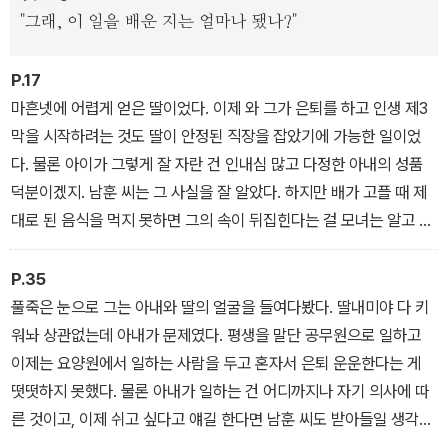
가족에 대한 위로”가 돋보인 작품으로 평가했다.
"그래, 이 일을 배운 지는 얼마나 됐나?"
P.17
마흔넷에 어렵게 얻은 딸이었다. 이제 와 그가 은퇴를 하고 인생 제3
막을 시작하려는 것도 딸이 안정된 직장을 잡았기에 가능한 일이었
다. 물론 아이가 그렇게 잘 자란 건 인내심 많고 다정한 아내의 성품
덕분이겠지. 남훈 씨는 그 사실을 잘 알았다. 하지만 배가 고플 때 제
대로 된 음식을 먹지 못하면 그의 속이 뒤집힌다는 걸 모녀는 알고 있
었다. 남훈 씨의 뱃속에서 불길이 치솟았다. ‘지금도 이런 식인데, 은
퇴하면 얼마나 더 무시를 할까?’
P.35
풀죽은 눈으로 그는 아내와 딸의 얼굴을 들여다봤다. 딸내미야 다 키
워놔 상관없는데 아내가 문제였다. 평생을 말단 공무원으로 일하고
이제는 요양원에서 일하는 사람을 두고 혼자서 은퇴 운운한다는 게
떳떳하지 못했다. 물론 아내가 일하는 건 어디까지나 자기 의사에 따
른 것이고, 이제 쉬고 싶다고 얘길 한다면 남훈 씨도 받아들일 생각이
있었다.