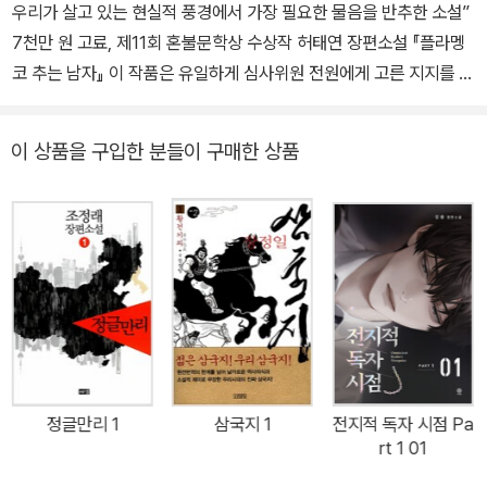
우리가 살고 있는 현실적 풍경에서 가장 필요한 물음을 반추한 소설”
7천만 원 고료, 제11회 혼불문학상 수상작 허태연 장편소설 『플라멩
코 추는 남자』 이 작품은 유일하게 심사위원 전원에게 고른 지지를 받
은 작품이었다. 코로나19 시국에 대한 면밀한 반응과 가족에 대한 위
로가 좋은 장점으로 읽혔다. 무엇보다 작품의 가독성이 좋았다. 드라
이 상품을 구입한 분들이 구매한 상품
마적 스피디한 전개는 작가의 필력이 훌륭한 수준에 이르렀음을 증명
하는 것 같았다. 남을 이해하려는 다양한 시각이 여러 입장에서 기술
되어 지금 우리가 살고 있는 현실적 풍경에서 가장 필요한 물음을 반
추한 작품이었다. _은희경, 전성태, 이기호, 편혜영, 백가흠 심사평 中
제11회 혼불문학상 수상작 『플라멩코 추는 남자』가 출간되었다. 인간
정신의 불멸을 증거하는 故 최명희 선생의 대하소설 『혼불』을 세상
에 다시 피워 올리고자 2011년 제정된 혼불문학상은 제1회 『난설헌』,
제2회 『프린세스 바리』, 제3회 『홍도』 등 굵직한 수상작들을 통해 한
국소설에 새로운 패러다임을 제시하며 독자들로부터 꾸준한 관심과
정글만리 1
삼국지 1
전지적 독자 시점 Pa
깊은 신뢰를 받아왔다. 2021년 제11회를 맞이한 혼불문학상은 더 새
rt 1 01
롭고 의미 있는 문학상으로 거듭나기 위해 변화를 선언했다. 수상작