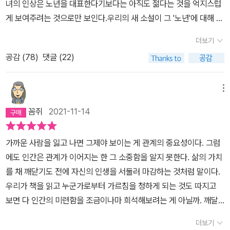
녀의 인상은 노년을 대표한다기보다는 아직도 젊다는 것을 억지스럽
게 보여주려는 것으로만 보인다.우리의 새 소설이 그 '노년'에 대해 설
렘을 갖게 해준다는 것은 신선함을 넘어, 디오니소스, 소크라테스, 플
더보기
라톤, 소크라테스의 고대 철인부터 시간도 물질의 상전이인 것을 밝
공감 (
78
)
댓글 (22)
혀내고 있는 현대 물리학까지 풀지 못하고 더 아리송한 질문만을 할
수밖에 없는 '죽음' 이전의 '노년'을 받아들일 만 한 것으로 인식시켜주
는 것은 충격적이고 파격적이다.소설의 도입부를 읽고 초반에서 중반
메뉴
을 향해 열심히 달리는 동안, 노년이 되면 좋겠다는 생각마저 들었다.
꼼쥐
2021-11-14
우리 모두가 아주 사소한 일상에서도 문득 고뇌에 빠지는 '죽음'과 그
'죽음' 이전의 '노년'에 대해 도대체 어떻게 이 책은 '동경'을 만들어 낼
가까운 사람을 잃고 나면 그제야 보이는 게 관계의 중요성이다. 그럼
수 있었을까.<플라멩코 추는 남자>는 제11회 혼불문학상을 수상했
에도 인간은 관계가 이어지는 한 그 소중함을 알지 못한다. 삶의 가치
다.혼불문학상1998년 12월 세상을 떠난 대하소설 《혼불》의 작가 최
를 채 깨닫기도 전에 자신의 인생을 서둘러 마감하는 것처럼 말이다.
명희(崔明姬)의 문학 정신을 후대에 널리 알리고, 나아가 한국 문단
우리가 책을 읽고 누군가로부터 가르침을 청하게 되는 것도 따지고
의 미래를 짊어질 문학인들의 초석을 다지는 한편, 심화된 한국 소설
보면 다 인간의 미련함을 조금이나마 희석해보려는 게 아닐까. 깨달
의 연구 발전을 위해 전주문화방송이 2011년 제정한 대한민국 문학
음 이전에 후회와 아쉬움을 먼저 경험하는 보편적인 삶의 방식으로부
상이다. 당선작은 상금 5,000만 원을 받으며, 단행본으로 출간된다.
더보기
터 조금이나마 벗어나고픈 삶의 욕구를 우리는 누구나 자신의 버킷리