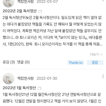
어에 도전하는 것자신의 과거를 돌아보고 잘못했던 이에게 용서를 구
책잡힌사람
2022-03-07
로의 지축 이동은 이렇게 이뤄졌다. 비록 전적인 자의에 의한 것은 아
하고새로운 삶에 적응해 나가는 주인공의 모습에 나를 돌아본다. 지
니었지만 그렇다고 그 흔들림이 결코 작은 것은 아니었다.실은 가히
2022년 2월 독서정산
금부터 슬슬 은퇴를 준비해야할 시기인데적기에 나에게 찾아온 책이
‘코페르니쿠스적 전회’에 맞먹는 전복적인 옮김이었다. 이 말은 절대
2월 독서정산뒤늦은 2월 독서정산이다. 밀도있게 읽은 책이 얼마 없
라는 것을 느낀다. 나도 오늘만큼은당장 해치워야할 시급한 일들을
비유가 아니다. 작가 자신이 그만한 규모의 이동인 것을, 허남훈이 하
는 데다가 붙잡았던 책들을 기록도 안 해둬서 뭘 어떻게 읽었는지 많
잠시 미루고30분만이라도 은퇴를 계획해보고 하고싶은 일들을 적어
필이면 배울 언어로 스페인어를 고르는 과정에서 드러내고 있기 때문
이 까먹었다. 계획한 책은커녕 지난 달에 붙잡았던 책들 갈무리도 안
봐야곘다.
이다. 작가는 그것을 세세하게 설명하는데, 단적으로 허남훈이 스페
했으니...① 토니 모리슨 저, 이다희 역,『보이지 않는 잉크』, 바다출판
인어를 선택한 것은 그 언어가 지금 쓰고 있는 언어에서 가장 멀어져
사, 1판(2021), 완독 토니 모리슨이라는 작가를 이 책을 통해 처음
보이는, 가장 이국적인 언어였기 때문이다. 이러한 스페인어의 의미
알게 됐다. 『빌러비드』가 대표적으로 유명하며 1993년에 노벨 문학
더보기
를 작가는 다음과 같은 문장으로 명확하게 제시한다. 하는 수 없이,
상을 받기도 했다. 이렇게 유명한데 읽어본 작품은 전무한지라 이 책
공감 (
3
)
댓글 (0)
그는 ‘동사-주어-목적어’ 순의 언어 대신 ‘주어-동사-목적어’ 순의 언
을 읽는 데는 좀 애를 먹었다. 자기 이야기를, 특히 자기 소설 이야기
어를 택하기로 했다.(p. 58) 코페르니쿠스가 했듯이, 지구 중심에서
를 매우 많이 하는데 읽어본 게 없어서... 되돌아보니 크게 두 가지가
태양 중심으로 바뀌면 그동안 접했던 세상 또한 전혀 다르게 보이고
인상 깊게 남았다. 하나는 모리슨이 기존의 역사를, 서사를 비틀어 독
책잡힌사람
2022-01-30
메뉴
느끼게 된다. 이전과 전혀 다른, 온전히 새로운 삶이 자신 앞에 펼쳐지
자가 생각하게 함으로써 기존의 생각의 틀, 사고의 틀을 뒤흔드는 소
2022년 1월 독서정산
는 것과 다름없는 상황인 것이다. ‘스페인어’와 ‘플라멩코’는 그 변화
설을 쓰기 원했다는 사실. 다른 하나는 그가 집요하리 만큼 천착했던
1월 독서정산21년 12월 월간독서정산은 21년 연말독서정산으로 갈
를 독자의 의식 속에 확연하게 부상시키는 두 개의 중요한 매개체가
인종과 관련된 꾸준한 문제의식이다. 모리슨의 소설을 읽어보진 않았
음했다. 12월은 연말을 정리한다고 책을 거의 보지 않았다. 1월은 인
된다. 그것은 우선, 허남훈이 스페인어를 배우는 과정에서 가장 많이
지만 그게 괜찮은 작품일 것이라는 느낌이 드는데, 그건 바로 첫 번째