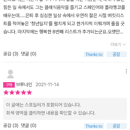
또 다른 딸 보연이 생각나며 나중에라도 곁에 없을 수도 있다는 마음
러 나설 때는 불편함이 느껴졌다. 온전하지 못한 가정의 가부장적이
난다. 그럴 수밖에 없다. 굴착기는 26년 동안 가장(家長)의 책임을
힘든 일 속에서도 그는 클래식음악을 즐기고 스페인어와 플라멩코를
던 '체력 기르기' 과제를 수행하기 위해 플라멩코 강습소에 들른다. 강
에 자서전을 쓰고 주어-동사-목적어순으로 쓰는 스페인어와 스페인
고 무책임한 늙은이의 이야기로도 생각했다. 지금의 그 행복한 가정
다하려는 밥벌이 수단이었기에 곧 삶의 중심이었다. 굴착기가 곧 허
배우는데.....은퇴 후 심심한 일상 속에서 우연히 젊은 시절 버킷리스
사의 춤사위에서 뜨거운 열정을 체감한 남훈 씨는 악착같이 그것들을
의 거리에서 흥에 겨워 추는 플라멩코를 배우는 모습이 그저 멋있기
에도 딸이 있으니 그 의도함이 너무 드러나는 것 같기도 했다.재회한
남훈 자신이나 마찬가지였다. 그러므로 굴착기에서 떠나는 것은 아주
트를 적어놓은 ‘청년일지‘를 펼치게 되고 한가지씩 이뤄가며 줄을 긋
배워나가지만 그 과정은 결코 녹록지 않았다. 코로나19 팬데믹과 뜻
만 했었어요.젊었을 때 죽다 살아난 후 ‘청년일지‘를 쓰며 목표를 정하
딸을 만나기 전 그동안 지급하지 못한 양육비를 청구하면 어떻해야
중대한 의미를 지닌다. 이제 곧 삶의 지축이 흔들리고 그 중심점이 이
습니다. 마지막에는 행복한 8번째 리스트가 추가되는군요.오랫만에,
하지 않게 찾아온 건강 이상, 그리고 자신의 삶을 정리하기 위해 쓰기
고 그 목표를 몸소 실천하시는 모습에 정작 ‘청년‘인 저는 너무 아무렇
할지를 걱정하는 모습에는 현실적일 수도 있지만, 야박하고 더 읽고
동한다는 신호인 것이다. 그렇다면 어디로 이동하는가? 그건 허남훈
읽으면서 그리고 읽고 난 후 편안한 맘과 느낌을 주는 소설이었네요.
시작한 자서전으로 인해 남훈 씨는 여러 우여곡절을 겪게 된다. 젊은
게나 살고 있는 것 같아 부끄럽기까지 합니다.COVID 19는 아직 끝
싶지 않기도 했다. 하지만 그래서 더 현실적이었고, 딸과 화해해나가
더보기
이 굴착기로 한 일을 따져보면 유추할 수 있다. 허남훈은 말했다. 굴착
가독성, 내용 모두 만족합니다.
시절 자신과 이혼한 전처와 둘 사이에서 태어난 딸 보연에 대한 갈등
나지 않았고 위드 코로나 또한 구체적으로 나온 것이 없어서 불안한
는 모습은 스크린 넘어가 아닌 이쪽 편의 드라마였다.수상소감에서
기는 타인이 거주하게 될 공간의 기초를 다지는 도구라고. 이런 굴착
공감 (
3
)
댓글 (0)
으로 인해 남훈 씨는 여러 날 갈등한다. 아빠라는 이유로 어렸을 때 헤
시기에 이 소설을 읽으며 스페인에 가보지 않았고 플라멩코 또한 배
저자가 밝힌 소설의 배경에서는 눈시울이 뜨거워졌다. 저자가 열여섯
기 작업은 그대로 가족을 위해 자기 삶을 희생한 허남훈의 생애를 집
어진 딸을 찾는 게 과연 옳은 일인지... 남훈 씨는 자신이 만나고 있는
워본 적은 없지만 충분히 매력을 느끼며 배워보고 싶은 마음이 자연
이고 저자의 아버지가 마흔둘이셨을 때, 아버지가 돌아가셨다. 그리
약적으로 비유하고 있는 것이기도 하다. 이런 연유로, 굴착기에서 헤
스페인어 강사 카를로스와 다른 여러 사람들의 조언을 통해 성인이
메뉴
스럽게 들었습니다.허태연작가님, 혼불문학상 수상을 진심으로 축하
고 그 아버지의 이름을 소설 속 주인공의 이름으로 부여했다. 이야기
어나오는 것은 지금까지와는 전혀 다른 삶인, 바로 '자신을 위한 삶'으
된 딸 보연을 만나보기로 결심한다. '남훈 씨는 겁이 났다. 어둠 속에
드리고 좋은 글을 읽게 해주셔서 정말 감사합니다!
를 지어내듯이, 자신의 아버지가 살아있다면 어땠을까를 생각하며 소
브루나인
2021-11-14
로의 이동이라고 하겠다. 작가는 이것을 두 가지 소재로 한층 더 명확
서 그는 보연을 다시 봤다. 보연은 더 이상 열일곱이 아니었다. 예전처
설 속 아버지를 그려나갔다고 한다.'아버지 없이 자라는 동안 많은 분
하게 세공한다. 그 두 가지란, 하나는 ‘스페인어’라는 새로운 말을 익
럼 돈가스 한 번 사주고 돈 10만 원 쥐여 보낸 뒤 끊어낼 수 있는, 그
의 도움을 받았습니다. 제가 의지한 모든 분께 노년의 삶을 상상할 여
히는 것이고 다른 하나는 제목에도 나와 있듯이 스페인의 전통춤
이 글에는 스포일러가 포함되어 있습니다.
런 인연이 아니었다. 그는 자신이 한가롭게 여유를 부렸단 걸 깨달았
유를 드리고 싶어요. 그리고 아버지를 잃은 모든 분께 아버지를 상상
인 ‘플라멩코’를 배우는 일이다. 언어의 습득은 새로운 삶을 살게 되었
회색 영역을 클릭하면 내용을 확인할 수 있습니다.
다. 버려둔 자식을 만난다는 건, 늙은이의 호기로 덤벼들 일이 절대 아
할 기회를 선물해드리고 싶습니다....아빠 나 잘했어? 나로 인해서, 아
다는 걸 은유한다. 사람이 태어났을 때 가장 먼저 하는 일은 소통을 위
니었다.' (p.192) 소설은 결국 다시 찾은 딸 보연과 남훈 씨의 스페인
빠 행복해?' p274
공감 (
3
)
댓글 (0)
한 언어를 배우는 것이라는 걸 상기해 보면 이는 곧 이해가 가는 바다.
여행으로 귀결되지만, 그 과정 역시 순탄한 것은 아니어서 독자들의