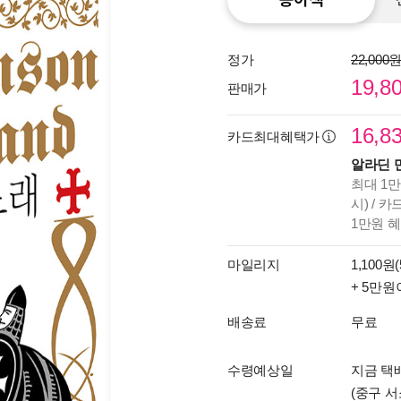
정가
22,000
19,8
판매가
16,8
카드최대혜택가
알라딘 
최대 1만
시) / 
1만원 
마일리지
1,100원(
+ 5만원
배송료
무료
수령예상일
지금 택배
(중구 서