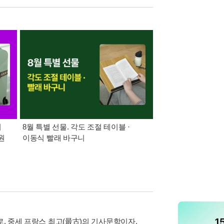
어
8월 특별 선물. 각도 조절 테이블 ·
가장 빠르게 받아보는 
원
이동식 빨래 바구니
알림 총집합
로, 중세 프랑스 최고(最古)의 기사문학이자,