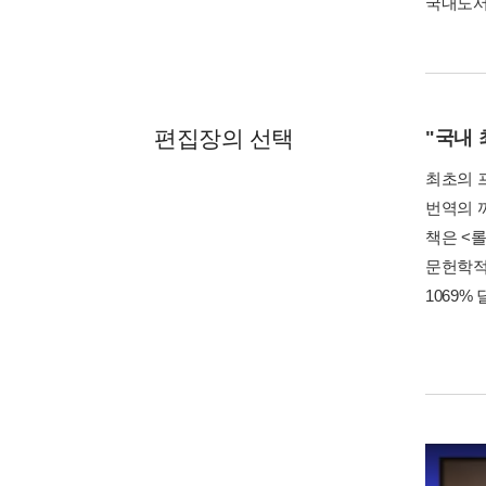
국내도
편집장의 선택
"국내
최초의 
번역의 
책은 <
문헌학적
1069%