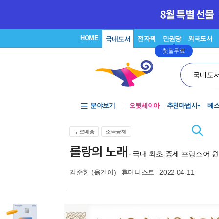
HOME
전자책
만권당
외국도서
국내도서
첫달무료
국내도
분야보기
오뒷세이아
추천마법사
베
무료배송
소득공제
롤랑의 노래
- 국내 최초 중세 프랑스어 
김준한
(옮긴이)
휴머니스트
2022-04-11