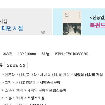
368쪽
130*210mm
515g
ISBN : 9791160808261
류
신간알림 신청
서
>
인문학
>
신화/종교학
>
세계의 신화와 전설
>
서양의 신화와 전설
서
>
고전
>
서양고전문학
>
서양중세문학
서
>
소설/시/희곡
>
세계의 문학
>
프랑스문학
서
>
소설/시/희곡
>
프랑스소설