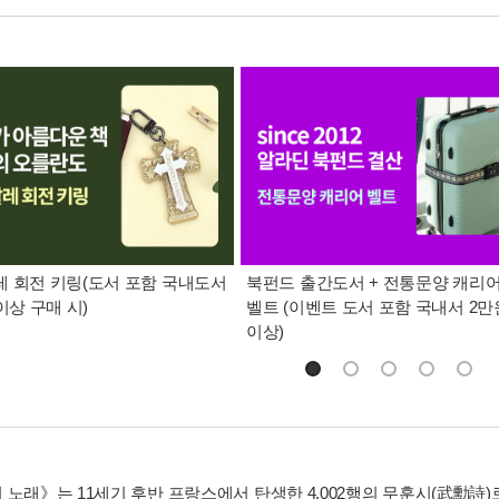
 회전 키링(도서 포함 국내도서
북펀드 출간도서 + 전통문양 캐리
이상 구매 시)
벨트 (이벤트 도서 포함 국내서 2만
이상)
 노래》는 11세기 후반 프랑스에서 탄생한 4,002행의 무훈시(武勳詩)