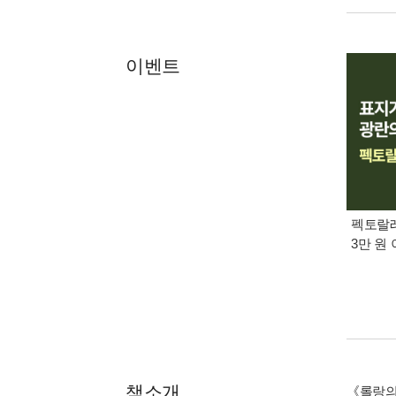
이벤트
펙토랄레
3만 원 
책소개
《롤랑의