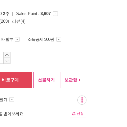
00
2주
|
Sales Point :
3,607
209)
리뷰(4)
자 할부
소득공제 900원
바로구매
선물하기
보관함 +
 팔기
림을 받아보세요
신청