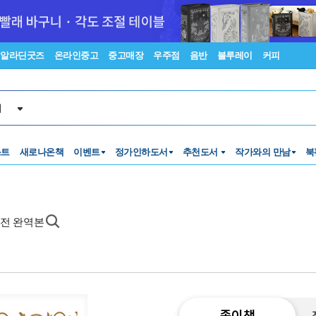
알라딘굿즈
온라인중고
중고매장
우주점
음반
블루레이
커피
서
스트
새로나온책
이벤트
정가인하도서
추천도서
작가와의 만남
북
원전 완역본
종이책