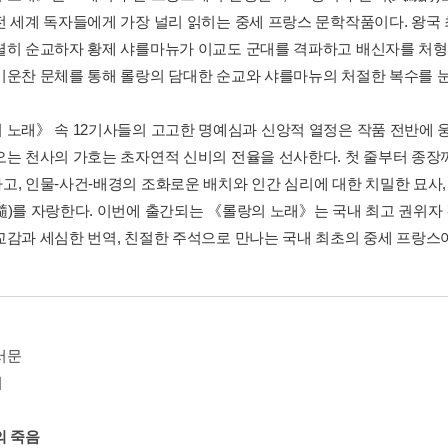
전 세계 독자들에게 가장 널리 읽히는 중세 프랑스 문학작품이다. 왕국
렬히 순교하자 황제 샤를마뉴가 이교도 군대를 격파하고 배신자를 처
기운찬 문체를 통해 롤랑의 담대한 순교와 샤를마뉴의 처절한 복수를 
 노래》 속 12기사들의 고고한 명예심과 신앙적 열정은 작품 전반에 
오는 천사의 가호는 초자연적 신비의 전율을 선사한다. 첫 줄부터 종
고, 인물-사건-배경의 조화로운 배치와 인간 심리에 대한 치밀한 묘사
髓)를 자랑한다. 이번에 출간되는 《롤랑의 노래》는 국내 최고 권위
교감과 세심한 번역, 친절한 주석으로 만나는 국내 최초의 중세 프랑스
서문
기
의 죽음