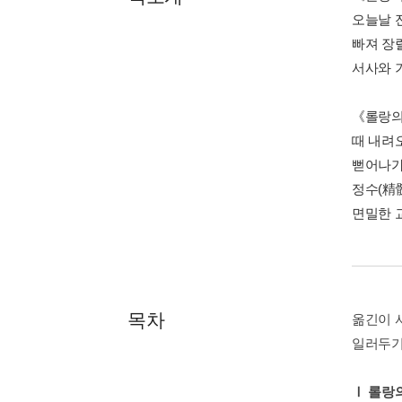
오늘날 
빠져 장
서사와 
《롤랑의
때 내려
뻗어나가
정수(精
면밀한 
목차
옮긴이 
일러두
Ⅰ 롤랑