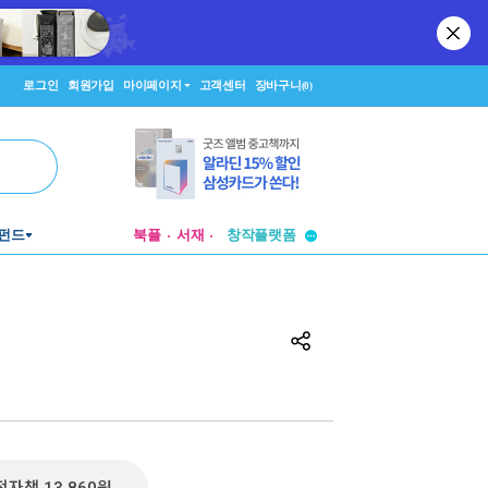
로그인
회원가입
마이페이지
고객센터
장바구니
(0)
투비컨티뉴드
펀드
북플
서재
창작플랫폼
투비컨티뉴드