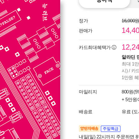
정가
16,000
14,4
판매가
12,2
카드최대혜택가
알라딘 
최대 1만
시) / 
1만원 
마일리지
800원(5
+ 5만원
배송료
유료 (도
양탄자배송
주말특급
내일(일) 22시까지 주문하면 8월