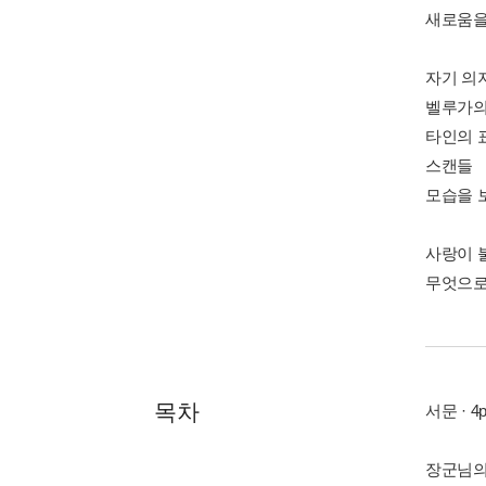
새로움을
자기 의
벨루가의
타인의 
스캔들 
모습을 
사랑이 
무엇으로
목차
서문 · 4
장군님의 