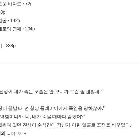
운 바다로 · 72p
08p
 · 142p
로의 연애 · 204p
· 288p
진성이 네가 죽는 모습은 안 보니까 그건 좀 괜찮네.”
1장이 끝날 때 넌 항상 플레이어에게 죽임을 당하잖아.”
 역할이니까. 너, 내가 죽을 때마다 슬펐어?”
휩싸여 있던 진성이 순식간에 장난기 어린 얼굴로 표정을 바꾸었다.
님의
...
더보기