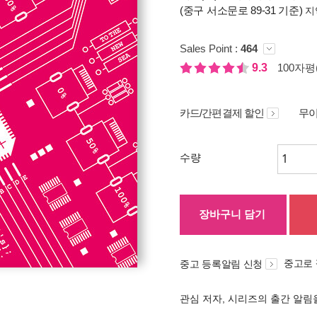
(중구 서소문로 89-31 기준)
지
Sales Point :
464
9.3
100자평(
카드/간편결제 할인
무이
수량
장바구니 담기
중고로
중고 등록알림 신청
관심 저자, 시리즈의 출간 알