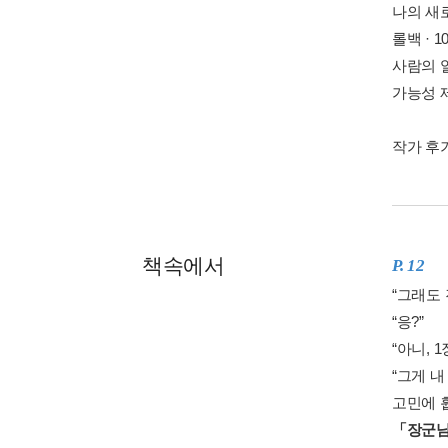
나의 새로
롤백 · 1
사람의 얼굴
가능성 제
작가 후기 
책속에서
P. 12
“그래도 
“응?”
“아니, 
“그게 내
고민에 
「장군