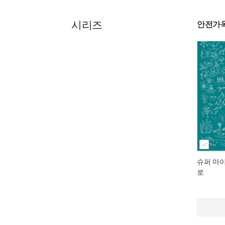
시리즈
안전가
슈퍼 마
로