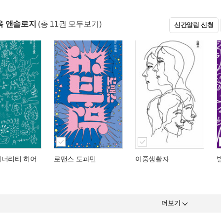
옥 앤솔로지
(총 11권 모두보기)
신간알림 신청
이너리티 히어
로맨스 도파민
이중생활자
더보기