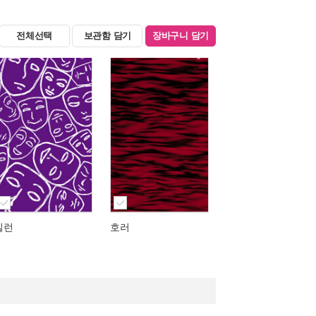
전체선택
보관함 담기
장바구니 담기
빌런
호러