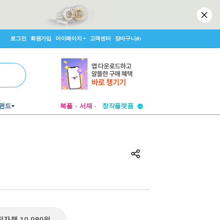
로그인
회원가입
마이페이지
고객센터
장바구니
(0)
투비컨티뉴드
펀드
북플
서재
창작플랫폼
투비컨티뉴드