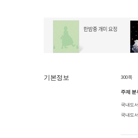
기본정보
300쪽
주제 분
국내도
국내도