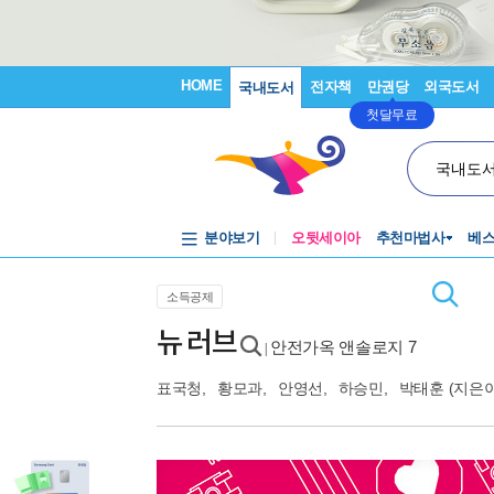
HOME
전자책
만권당
외국도서
국내도서
첫달무료
국내도
분야보기
오뒷세이아
추천마법사
베
소득공제
뉴 러브
안전가옥 앤솔로지 7
|
표국청
,
황모과
,
안영선
,
하승민
,
박태훈
(지은이