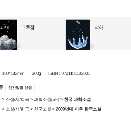
100*182mm
300g
ISBN : 9791191193091
류
신간알림 신청
서
>
소설/시/희곡
>
과학소설(SF)
>
한국 과학소설
서
>
소설/시/희곡
>
한국소설
>
2000년대 이후 한국소설