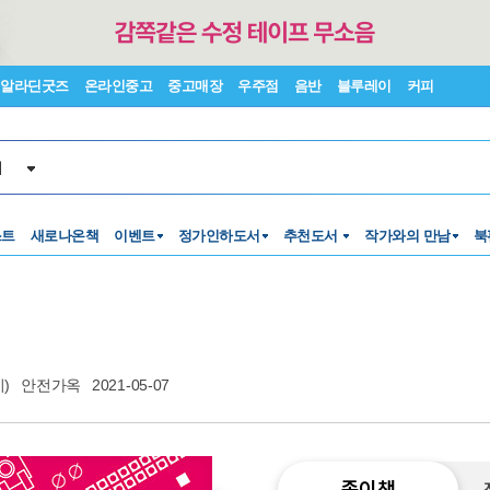
알라딘굿즈
온라인중고
중고매장
우주점
음반
블루레이
커피
서
스트
새로나온책
이벤트
정가인하도서
추천도서
작가와의 만남
북
)
안전가옥
2021-05-07
종이책