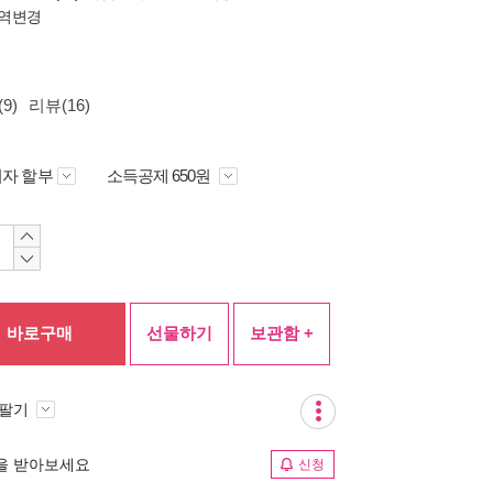
역변경
9)
리뷰(16)
자 할부
소득공제 650원
바로구매
선물하기
보관함 +
 팔기
림을 받아보세요
신청