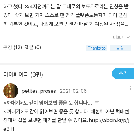
하고 썼다. 3/4지점까지는 말 그대로의 보도자료라는 인상을 받
았다. 좋게 보면 기자 스스로 한 명의 플랫폼노동자가 되어 열심
히 기록한 것이고, 나쁘게 보면 언젠가 떠날 게 예정된 사람(플랫
폼노동에 참여하는 많은 이들의 상황과는 다른 의미로)이 갖는
더보기
외부인으로서의 위상을 극복(?)하지 못했다. 어쨌든 노동자를 죽
공감 (
12
)
댓글 (0)
도록 쥐어짜 부려먹음으로써 돌아가는 플랫폼자본주의 생태계의
일단을 확인할 수 있다. 마지막 1/4는 저자의 썰인데, 솔직히 지
루하다(저자는 옛날 식으로 표현하면 국가독점‘복지‘자본주의자
쓰기
마이페이퍼 (3편)
인 것 같다). ‘보도자료‘에 자기 주장이 너무 많아지면, 사족처럼
느껴질 수밖에 없다.
petites_proses
2021-02-06
메뉴
<까대기>도 같이 읽어보면 좋을 듯 합니다...
<까대기>도 같이 읽어보면 좋을 듯 합니다. 체험이 아닌 택배현
장에서 삶을 보냈던 얘기를 만날 수 있어요. http://aladin.kr/p/j
eBlH