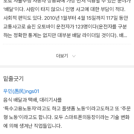
도로 자율주행 자동차 상용화에 가장 먼저 적용할 수 있는 분야가
있는 물류센터와 달리 옥외 배송은 수만 가지 변수와 맞닥뜨려야
이 시장은 계속 성장 중이다. 기존 쇼핑을 생각해보라. 막히는 길
‘배달’이다. 사람이 타지 않으니 인명 사고에 대한 부담이 적다.
한다. 아직은 사람이 필요한 이유다.
을 뚫고 가서 광활한 마트 주차장을 뱅뱅 돌아 어렵사리 주차를
사회적 편익도 있다. 2010년 1월부터 4월 15일까지 117일 동안
- 1장 택배 전성시대의 하루, 쿠팡 중에서
한 뒤 물건을 한 가득 카트에 싣고 돌아온다. 이번에는 다
교통사고로 숨진 오토바이 운전자가 123명이다(운전자를 구분
시 아파트 주차장을 뱅뱅 돌아 어렵사리 차를 대고 양손 가득 물
하는 정확한 통계는 없지만 대부분 배달 라이더일 것이다). 배달
건을 들어 집까지 날라야 한다. 그런 번거로움 대신 클릭 몇 번이
을 하다가 하루에 한 명 꼴로 죽어나가고 있다는 뜻이다. 배달 라
면 집 앞으로 무거운 물부터 티셔츠 한 장까지 가져다주는 온라인
이더들의 일자리는 사라지겠지만 위험하고 힘든, 목숨 걸고 해야
더보기
쇼핑에 익숙해지고 있다. 그리고 짜장면, 치킨, 피자를 넘어 쭈꾸
하는 일을 로봇이 대신한다는 ‘명분’을 우리 사회는 결코 거부하
미 볶음에 해물찜, 파스타에 떡볶이까지 가져다주는 배달 음식에
지 않을 것이다. 건물 안에 갇혀 있는 배달 로봇들이 거리로 나올
익숙해지고 있다. 배달 포장 기술도 점점 진화하
밑줄긋기
날이 분명 올 것이다. 언제이냐가 문제일 뿐.
고 있고 배달에 최적화된 음식 레시피도 발달하고 있다.
쿠팡 풀필먼트 서비스 물류센터에서 일하면서 “나는 그저 AI 팔
우민(愚民)ngs01
- 2장 배달 ON 배달 OFF, 배달의 민족
다리일 뿐인가”라는 기분을 느꼈다. 배민의 AI 추천배차를 이용
음식 배달과 택배, 대리기사를
하며 다시 그 생각이 났다. 쿠팡 물류센터처럼 생각은 AI가 하고
‘특수고용노동자‘라고도 하고 플랫폼 노동‘이라고도하고 또 ‘주문
나는 자전거 타며 음식 전달하는 AI의 팔다리가 돼 가고 있는 건
형 노동‘이라고도 합니다. 모두 스마트폰의등장이라는 기술 변화
가? 거기에 하나 더, ‘내가 AI 숙력도 향상을 위해 데이터를 쌓아
에 의해 생겨난 직업들입니다.
주고 있구나.’ 더 서글픈 건 AI 추천배차 도입 후 내 배달수입이 늘