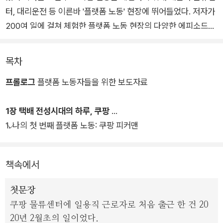
터, 대리운전 등 이른바 '플랫폼 노동' 현장에 뛰어들었다. 저자가
200여 일에 걸쳐 체험한 플랫폼 노동 현장의 다양한 에피소드와
직접 그린 정교한 삽화는 마치 한 편의 다큐멘터리를 보는 듯한
생생함을 자아낸다.
목차
프롤로그
플랫폼 노동자들을 위한 보도자료
저자는 플랫폼 노동의 현실이 어떠한지, 노동자에게 플랫폼 노동
은 어떠한 의미인지, 왜 플랫폼 노동에 많은 사람들이 뛰어들고
1장 택배 전성시대의 하루, 쿠팡
있는지 관찰하고 분석한다. 또한 쿠팡, 배민, 카카오대리와 타다
1. 나의 첫 번째 플랫폼 노동: 쿠팡 피커맨
로 대표되는 IT 기술 기반의 새로운 플랫폼 경제 속에서 기업과
노동자의 역할을 면밀히 들여다보며 개선되어야 할 지점을 날카
롭게 꼬집는다.
책속에서
사회비판이라는 묵직한 주제를 다루면서도 이 책에는 따뜻함과
첫문장
유머가 가득하다. 세상을 바라보는 저자의 긍정적인 태도와 인간
쿠팡 물류센터에 일용직 근로자로 처음 출근 한 건 20
에 대한 애정이 느껴져 읽다 보면 저절로 미소를 짓게 된다. 또한
20년 2월초의 일이었다.