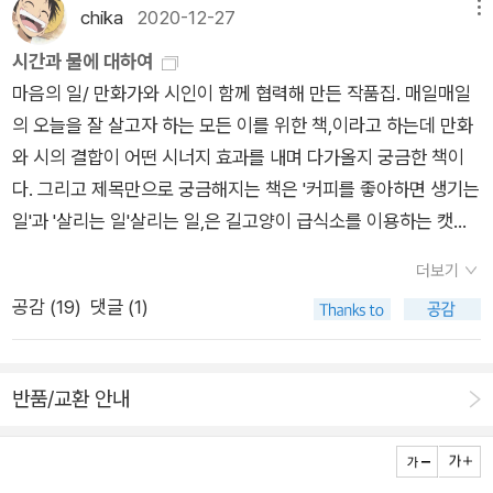
에실질적으로 우리의 삶이노동에서 소외되지 않기 위해무엇을
chika
2020-12-27
메뉴
할 수 있을까?무엇을 해야할까?
시간과 물에 대하여
마음의 일/ 만화가와 시인이 함께 협력해 만든 작품집. 매일매일
의 오늘을 잘 살고자 하는 모든 이를 위한 책,이라고 하는데 만화
와 시의 결합이 어떤 시너지 효과를 내며 다가올지 궁금한 책이
다. 그리고 제목만으로 궁금해지는 책은 '커피를 좋아하면 생기는
일'과 '살리는 일'살리는 일,은 길고양이 급식소를 이용하는 캣맘
인 저자가 거리의 고양이와 강아지를 구조하는 일상을 기록한 책.
더보기
어딘가에 있는 어디에도 없는/ 부산의 재개발 예정 지역 풍경을
공감 (
19
)
댓글 (1)
돌아본 미술가가 사라지는 도시 풍경을 수채화로 기록한 책. 재개
발로 들어선 아파트가 보이는 회색빛 균일한 세계 이전 자리 잡고
있던 마을 풍경을 그린 수수한 빛의 수채화는 도시에서 무엇을 지
반품/교환 안내
켜야 하는지를 돌아보게 한다. '그것은 죽고 싶어서가 아니다/ 서
울신문 탐사기획부 기자 5명이 스위스 조력자살지원단체 '디그
니타스'를 취재하며 엮어낸 책. 안락사에 대한 좀 더 풍성한 논의