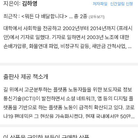
적 유대를 나누기도 힘든 사람들의 침묵이 자욱하게 깔려 있다.
지은이:
김하영
저자파일
신간알림 신청
가끔 상품들 사이를 뛰어다니는 그들의 숨가쁜 호흡이 느껴진다.
최근작 :
<뭐든 다 배달합니다>
… 총 2종
(모두보기)
일하는 인간들은 제 자리를 찾기 힘든 채 뛰고 또 뛴다. 시간은 곧
대학에서 사회학을 전공하고 2002년부터 2014년까지 〈프레시
돈이다.
안〉에서 기자로 일했다. 기자로 일하면서 2003년 노조에 대한
우리 시대 갓 태동한 노동 현실에 대한 발 빠른 보고서인 이 책은
손배가압류, 화물연대 파업, 비정규직 갈등, 새만금 간척사업, 평
특수 노동자들은 특수한 차별을 받고, 특수하게 파편화된다는 것
택 미군기지 이전 등 사회갈등 현장을 취재했다. 평소 연암 박지
을 보여준다. 일하는 사람들이 자존감을 잃지 않고 건강과 행복을
원의 삶을 동경해오다 “21세기 ‘열하일기’를 쓰겠다”는 각오로 2
누리는 사회에 살 수 있길 바라는 마음으로, 배달을 시키는 사람
014년 회사를 그만둔 뒤 아내와 함께 1년 2개월 동안 세계일주를
들, 배달 일을 직업으로 삼으려는 사람들, 배달 일을 알바삼아 하
출판사 제공 책소개
했다. 2015년 여행에서 돌아온 뒤 〈이야기경영연구소〉 편집장을
려는 사람들, 모두에게 이 책을 추천한다.
길 위에서 고군분투하는 플랫폼 노동자들을 위한 보도자료 정보
맡아 우리나라 구석구석 숨어 있는 보물 같은 이야기를 발굴하고
통신기술(ICTI)이 발전하면서 소셜 네트워크, 앱 등의 디지털 플
알리는 일을 했다. 2019년에는 〈피렌체의 식탁〉 편집장을 지내며
랫폼을 기반으로 하는 플랫폼 노동이 급격히 확산되고 있다. 코로
정책 대안을 추구하는 사회비평 업무를 수행했다. 2020년에는
나19 팬데믹은 그 현상을 가속화시켰다. 현재 국내에서만 50만
다시 뜻하는 바가 있어 회사를 그만두고 배달과 물류센터, 대리운
명이 이 업종에 종사하고 있다. ‘플랫폼 노동’ 또는 ‘주문형 노
전 등 이른바 ‘플랫폼 노동’이라 불리는 현장에 뛰어들었다. 직접
동’이라고 불리는 새로운 형태의 노동은 ‘배달의 민족’과 ‘쿠팡’과
노동을 하면서 기자로서는 알 수 없었던 삶의 현장을 기록하고 있
이 상품을 구입한 분들이 구매한 상품