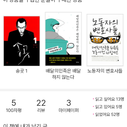
같은 배달 앱 또는 배달 기사, 대리운전, 퀵서비스 뿐만 아니라 플
다.
랫폼에 창작물을 올리는 웹툰 및 소설작가나 유튜버도 포함된다.
일각에서 플랫폼 노동은 근로자와 기업 모두에 이익이 되는 고용
형태로 각광받는다. 기업은 고용 부담을 줄이고, 노동자는 자신이
원하는 일을 찾아 경제활동을 할 수 있기 때문이다. 그러나 이 책
은 200여 일 간 플랫폼 노동을 경험한 저자의 기록을 통해 과연
이러한 노동의 형태가 ‘현장에서 일하는 노동자들에게도 윈윈일
까?’라는 묵직한 질문을 던진다. 저자는 이 책에서 쿠팡의 피커맨
에서 시작해 배민커넥터와 카카오 대리기사에 이르기까지 플랫
송곳 1
배달의민족은 배달
노동자의 변호사들
하지 않는다
폼 노동 현장의 참모습을 있는 그대로 보여준다. 직접 체험한 다
양한 에피소드와 정교한 삽화는 마치 한 편의 다큐멘터리를 보는
듯한 생생함을 자아낸다. 쿠팡이 왜 ‘택배 사관학교’라고 불리는
읽고 싶어요 13명
5
22
3
지, 다른 물류업체보다 정규직 전환율이 높은 이유가 무엇인지, A
읽고 있어요 5명
100자평
리뷰
마이페이퍼
I가 현장에서 어떻게 활용되는지 살펴보는 것도 흥미롭다. “내가
읽었어요 52명
원할 때, 달리고 싶은 만큼만”이라는 배민커넥터 모집 홍보 문구
이 책에 내가 남긴 글