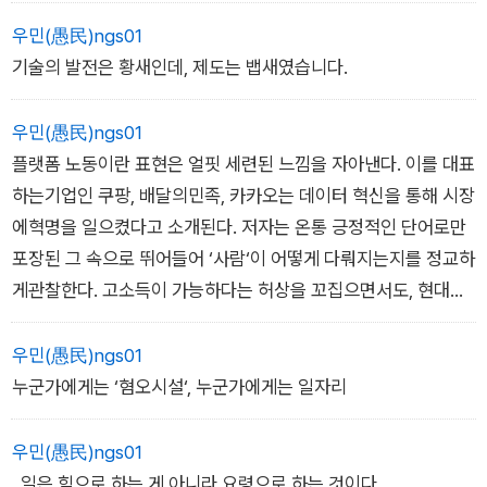
어났다는 점이다. AI, 이 자식들이 생각보다 생각을 잘한다. 그리
우민(愚民)ngs01
고 더 빠르다.
기술의 발전은 황새인데, 제도는 뱁새였습니다.
- 2장 배달 ON 배달 OFF, 배달의 민족
우민(愚民)ngs01
플랫폼 노동이란 표현은 얼핏 세련된 느낌을 자아낸다. 이를 대표
하는기업인 쿠팡, 배달의민족, 카카오는 데이터 혁신을 통해 시장
에혁명을 일으켰다고 소개된다. 저자는 온통 긍정적인 단어로만
포장된 그 속으로 뛰어들어 ‘사람‘이 어떻게 다뤄지는지를 정교하
게관찰한다. 고소득이 가능하다는 허상을 꼬집으면서도, 현대인
들이이 불안한 노동에 왜 매력을 느끼는지를 시대적 배경과 함
께 균형감있게 짚어 낸다. 게다가 가이드 역할까지 훌륭하게 해내
우민(愚民)ngs01
기에, 누구든지이 책을 읽고 현장에 뛰어든다면 당황하지 않고 초
누군가에게는 ‘혐오시설‘, 누군가에게는 일자리
보딱지를 뗄 수 있을것이다.
- 오찬호 (사회학자, 작가. 《세상이 좋아지지 않았다고 말한 적없
우민(愚民)ngs01
다》의 저자)
. 일은 힘으로 하는 게 아니라 요령으로 하는 것이다.