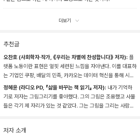
더보기
추천글
오찬호 (사회학자·작가, 《우리는 차별에 찬성합니다》 저자):
플
랫폼 노동이란 표현은 얼핏 세련된 느낌을 자아낸다. 이를 대표하
는 기업인 쿠팡, 배달의 민족, 카카오는 데이터 혁신을 통해 시장
에 혁명을 일으켰다고 소개된다. 저자는 온통 긍정적인 단어로만
정혜윤 (라디오 PD, 『삶을 바꾸는 책 읽기』 저자):
내가 기억하
포장된 그 속으로 뛰어들어 ‘사람’이 어떻게 다뤄지는지를 정교하
기로 저자는 그림그리기를 좋아했다. 그의 그림은 조용했고 사물
게 관찰한다. 고소득이 가능하다는 허상을 꼬집으면서도, 현대인
들은 각기 제 자리가 있는 것 같았다. 그는 그림을 그리는 사람의
들이 이 불안한 노동에 왜 매력을 느끼는지를 시대적 배경과 함께
눈으로 코로나 이후 우리 노동현실에 쑥 들어온 플랫폼 노동과 대
균형감 있게 짚어 낸다. 게다가 가이드 역할까지 훌륭하게 해내기
리기사 일을 주의깊게 관찰했다. 이 책을 한 장의 그림으로 본다
에, 누구든지 이 책을 읽고 현장에 뛰어든다면 당황하지 않고 초
저자 소개
면, 그림은 기이한 조용함을 보여준다. 거의 대화를 할 수도, 인간
보딱지를 뗄 수 있을 것이다.