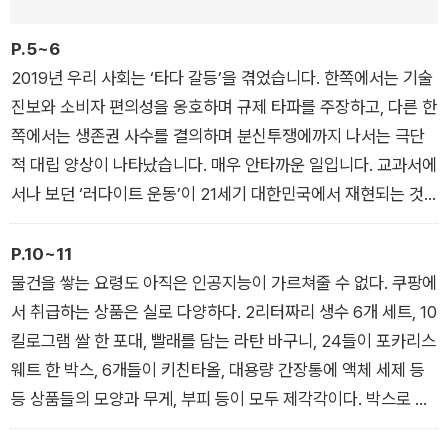
체험한 사람만이 그려낼 수 있는 정교한 묘사와 현장에서 얻어낸
통찰은 읽는 이들에게 깊은 공감을 불러일으킨다. 추천한 이의 말
P.5~6
처럼 우리 시대에 태동한 노동 현실에 대한 발 빠른 보고서이자
2019년 우리 사회는 ‘타다 갈등’을 겪었습니다. 한쪽에서는 기술
현장에 뛰어들고자 하는 이들을 위한 좋은 가이드이다.
진보와 소비자 편의성을 옹호하며 규제 타파를 주장하고, 다른 한
쪽에서는 생존권 사수를 결의하며 분신투쟁에까지 나서는 극단
적 대립 양상이 나타났습니다. 매우 안타까운 일입니다. 교과서에
서나 보던 ‘러다이트 운동’이 21세기 대한민국에서 재현되는 것
같았습니다. 그럼에도 이 문제에 대한 사회적 해법은 만족스럽지
못했습니다.
P.10~11
적어도 제가 보기에는 그랬습니다. 시대 변화의 큰 흐름에 대한
물건을 쌓는 요령도 아직은 인공지능이 가르쳐줄 수 없다. 쿠팡에
논의와 방향 제시는 없고, 당장의 이권 조정으로 귀결된 것 같아
서 취급하는 상품은 실로 다양하다. 2리터짜리 생수 6개 세트, 10
답답했습니다. 미디어에서 종종 ‘일일 체험기’ 같은 르포 기사들
킬로그램 쌀 한 포대, 빨래를 담는 라탄 바구니, 24들이 포카리스
이 나오기는 했지만, 제 궁금증과 답답함을 풀기에는 부족했습니
웨트 한 박스, 6개들이 키친타올, 대용량 간장통에 액체 세제 등
다. 궁금증과 답답함을 해결하기 위해 2020년 1월 다니던 회사
등 상품들의 모양과 무게, 부피 등이 모두 제각각이다. 박스로 포
를 그만두고 배달 일에 뛰어들었습니다.
장된 상품들은 각만 잘 맞춰서 쌓으면 문제없지만, 쌀 포대나 개