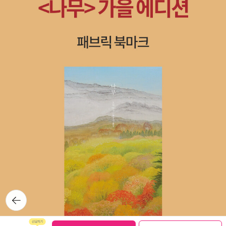
가.근데 그렇다기보다는 책을 읽는 시간이 줄어들었고 책에 대한
집중도 줄어들었고 책을 진지하게 읽는 태도도 바뀌어버린 듯.
뒤로가
기
보관함담기
선물하기