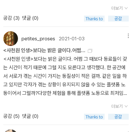
더보기
공감 (
3
)
댓글 (0)
petites_proses
2021-01-03
메뉴
<사천원 인생>보다는 밝은 글이다.어쩜...
<사천원 인생>보다는 밝은 글이다. 어쩜 그 때보다 동료들이 갖
는 시간이 적기 때문에 그럴 지도 모른다고 생각했다. 한 공간에
서 서로가 겪는 시간이 가지는 동질성이 적은 걸까. 같은 일을 하
고 있지만 각자가 겪는 상황이 유지되지 않을 수 있는 플랫폼 노
동이어서 그럴까?다양한 체험을 통해 플랫폼 노동으로 최저임금
을 유지하기 어렵다는 확인. 그로 인해 내 삶이 어떻게 유지되는
더보기
지에 대해이야기 해주지는 않는다. <사천원 인생>과 같이지금
공감 (
5
)
댓글 (0)
도 다양한 구성원의 삶에 관심을 가지고들어가보는 글이 반가웠
다. 우리가 할 수 있는 것은 무엇일까?환대, 따뜻한 말과 미소 외