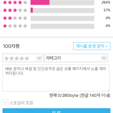
29.6%
는 기회로 여긴다. 그러나 저자는 플랫폼 노동자의 증가는 임금
3.7%
하락을 가져올 수 있으며, 더욱이 로봇의 발전으로 앞으로는 여러
0%
일자리가 없어지기도 하고, 새롭게 만들어지기도 할 것이라 말한
0%
다. 이에 따라 기업이 아닌 정부의 역할이 중요하다는 점을 강조
한다. 책에서는 플랫폼 노동자들은 현대판 소작민들에 비유한다.
플랫폼 노동이 경제 흐름에서 거스를 수 없는 대세라면, 종사자들
100자평
게시물 운영 원칙
을 위한 제도 개선과 사회적 지능의 향상이 절실히 필요한 시점이
다. 저자의 말처럼 인공지능과 로봇의 시대가 오고 있지만, 결국
카테고리
모두 사람이 하는 일이며 사람들을 위해 할 일이니까. 오늘도 길
위에서 고군분투하는 플랫폼 노동자들, 저자는 이 책이 그들의 목
소리를 사회에 전달하는 보도자료가 될 수 있기를 간절히 바란다.
현재
0
/280byte (한글 140자 이내)
스포일러 포함