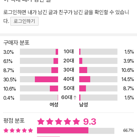
에 이끌려 저자는 쿠팡을 그만두고 배민커넥터라는 새로운 플랫
폼 노동을 선택한다. 제 시간에 음식을 배달하고 기뻐하는 고객의
로그인하면 내가 남긴 글과 친구가 남긴 글을 확인할 수 있습니
모습에 뿌듯해하고, 서로 간에 동료인지 경쟁자인지 판단이 어려
다.
로그인하기
운 커넥터들을 보며 혼란스러워 하고, 빠른 배달을 위해 신호를
무시하고 도로를 질주하는 배달대행 라이더들을 바라보며 안타
구매자 분포
까워한다. 배민이라는 핫한 플랫폼 노동에 관한 풍성하고 다채로
10대
1.5%
3.0%
운 에피소드를 통해 저자는 교훈을 강요하지 않으면서도 많은 생
20대
3.9%
6.1%
각거리를 던져준다. 자유롭게 일할 수 있지만 수입이 좋지 않은
30대
10.6%
8.7%
커넥터를 그만두고 대리운전 기사가 되면서 책의 내용은 또 다른
40대
14.5%
30.5%
플랫폼 노동의 세계로 접어든다. 스마트폰에 어플리케이션을 다
50대
8.7%
10.6%
운로드 받아, 운전면허증과 플로필 사진을 올리고 심사만 받으면
60대
1.5%
0.4%
누구나 카카오 대리기사가 될 수 있다. 이처럼 간단한 절차를 통
여성
남성
해 자영업의 세계로 들어온 저자는, 플랫폼 노동자들이 어떻게 제
도의 사각지대에 있는지 현장감 있게 그려낸다. 최근 불어온 ‘N
9.3
평점 분포
잡’ 열풍으로 배민커넥트, 쿠팡 플렉스, 카카오 대리 등 나이, 성
66.7%
별, 학력을 따지지 않는 플랫폼 노동을 시간을 쪼개 돈을 벌 수 있