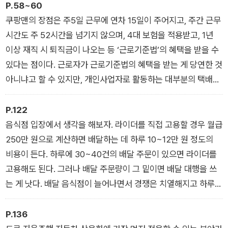
쿠팡 물류센터에서 일용직으로 일하고, 배달의민족 커넥터로 음
사료와 같이 형태가 복잡한 상품들이 섞이면 조금은 특별한 테트
P.58~60
식 배달도 하고, 또 카카오 대리운전도 했습니다. 일을 하면서 만
리스 기술이 요구된다.
쿠팡맨의 장점은 주5일 근무에 연차 15일이 주어지고, 주간 근무
나는 사람들의 이야기에도 귀를 기울였습니다.
보통은 무거운 상품을 아래 깔고, 가벼운 상품을 위에 올려야 안
시간도 주 52시간을 넘기지 않으며, 4대 보험을 적용받고, 1년
- 프롤로그 중에서
정적인 테트리스가 가능한데, 인공지능은 아직 움직이는 동선만
이상 재직 시 퇴직금이 나오는 등 ‘근로기준법’의 혜택을 받을 수
짤 줄 알았지 상품 무게에 따른 적재 순서까지 고려한 동선 파악
있다는 점이다. 근로자가 근로기준법의 혜택을 받는 게 당연한 것
은 못하는 것 같다. 어떨 때는 앞서 쌓은 상품을 다 내리고 무거운
아니냐고 할 수 있지만, 개인사업자로 활동하는 대부분의 택배기
상품을 아래에 깐 뒤 다시 쌓아야 할 때도 있었다. 문제는 이렇게
사에게는 어디까지나 ‘남의 일’이다.
‘생각’하는 시간이 길어지면 UPH, 즉 시간당 집품 수가 떨어진다
급여와 근로조건 등을 감안하면 쿠팡맨은 물류센터 직원보다 더
P.122
는 점이다. 네모난 박스로 척척 물건을 쌓아 빠르게 나르면 시간
높은 급여 수준을 보장 받는다. 정규직 채용 기회도 많다. 앞서 언
음식점 입장에서 생각을 해보자. 라이더를 직접 고용할 경우 월급
당 140개도 거뜬한데, 이렇게 테트리스 능력이 필요한 난코스를
급했듯이 쿠팡맨이 쿠팡의 핵심 경쟁력이기 때문이다. 사실 쿠팡
250만 원으로 계산하면 배달하는 데 하루 10~12만 원 정도의
만나면 UPH가 뚝뚝 떨어져서 70 밑으로 갈 때도 있다.
에서 파는 상품들이 상품 자체의 경쟁력이 있다고 하기는 어렵다.
비용이 든다. 하루에 30~40건의 배달 주문이 있으면 라이더를
- 1장 택배 전성시대의 하루, 쿠팡 중에서
대부분 다른 쇼핑몰 어디에서나 살 수 있는 상품들이다. 그렇다면
고용해도 된다. 그러나 배달 주문량이 그 밑이면 배달 대행을 쓰
남들보다 더 많은 종류의 상품을 더 싸게, 더 빨
는 게 낫다. 배달 음식점이 늘어나면서 경쟁은 치열해지고 하루
리 배송하는 방법밖에 없다.
배달 주문 30건 채우기가 쉽지 않다. 그 이상 늘어나면 파트타임
물류센터 공정은 자동화 기술 수준이 빠르게 진척되고 있지만, 배
라이더를 더 고용해야 한다. 따라서 음식점 입장에서는 배달대행
P.136
송 공정은 자동화 진척 속도가 느리다. 모든 상황을 컨트롤 할 수
을 선호할 수밖에 없다.