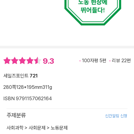
9.3
100자평 5편
리뷰 22편
세일즈포인트
721
280쪽
128*195mm
311g
ISBN 9791157062164
주제분류
신간알림 신청
사회과학
>
사회문제
>
노동문제