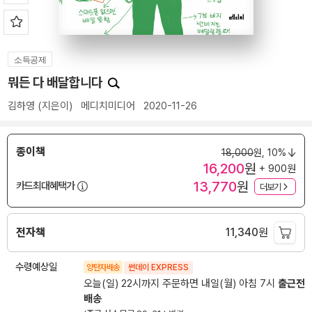
소득공제
뭐든 다 배달합니다
김하영
(지은이)
메디치미디어
2020-11-26
종이책
18,000
원,
10%
16,200
원
+ 900원
13,770
원
카드최대혜택가
더보기
전자책
11,340
원
수령예상일
양탄자배송
썬데이 EXPRESS
오늘(일) 22시까지 주문하면 내일(월) 아침 7시
출근전
배송