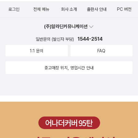
를 담고 있다. 비록 옳고 그름의 정답은 알 수 없더라도 그것은
로그인
전체 메뉴
회사 소개
출판사 안내
PC 버전
(그냥 깔끔하게) 죽고 싶어서가 아니라는 것만은.다양성을 엮다/
인간의 폭주를 막을 수 있는 종도 현재 지구상에는 인간 자신밖에
(주)알라딘커뮤니케이션
없다. 뭐든 다 배달합니다/ 가장 인간적인 노동,을 갈구하던 저자
1544-2514
가 20년 2월 사무실 책상을 떠나 길위에 섰다. 내가 원할 때, 내
일반문의 (발신자 부담)
가 원하는 만큼 일할 수 있고 내가 일하는 만큼 벌 수 있다는 일을
1:1 문의
FAQ
찾아 나선다. 그래서 가장 인간적인 노동을 만났냐고? 이데 대해
저자는 '글쎄다. 대신 일하다 죽을 수도 있겠구나 라는 생각은 확
중고매장 위치, 영업시간 안내
실하게 들었다고 말한다.늠름한 소국/ 세계 78개국을 취재한 중
견 저널리스트가 미국이나 유럽이 아닌 가장 경이롭고 궁금했던
나라들, 군대를 버린 나라 코스타리카, 인간적인 사회를 지향하는
쿠바, 실크로드의 중심 우즈베키스탄, 민주화된 미얀마를 직접 찾
아 그 늠름함을 눈으로 확인하고 희망을 얻는다. 이렇게 많은 신
간중에 관심을 가졌던 책이 손에 꼽히고 그 중에서 구입한 책은
현재 한권. 예전보다 신간에 대한 관심이 많이 적어진것이 맞는건