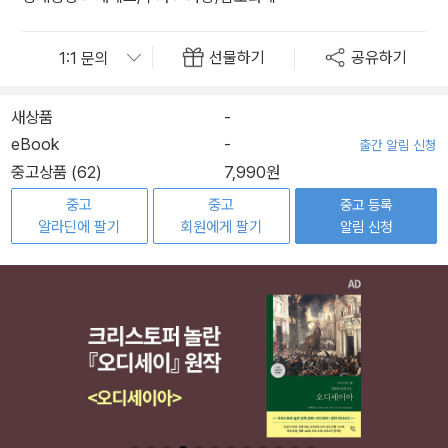
선물하기
공유하기
새상품
-
eBook
-
출간 알림 신청
중고상품 (62)
7,990원
중고
중고
중고 등록
알라딘에 팔기
회원에게 팔기
알림 신청