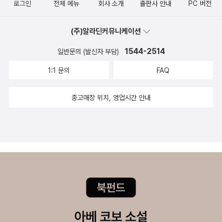
로그인
전체 메뉴
회사 소개
출판사 안내
PC 버전
법에 대한 설명을 이해하면 이후 장들을 읽기 편할겁니다5장 지갑의
구조지갑에 대한 이론적 실용적인 설명입니다거래소를 이용하더라도
(주)알라딘커뮤니케이션
이정도 지식을 알고 이용하면 분명 큰 차이가 있을겁니다6장 트랜잭
션트랜잭션은 거래입니다가장 대표적인 거래는 송금인데 이것을 블
1544-2514
일반문의 (발신자 부담)
록체인에 어떻게 기록하고 합의 보장하는지 설명합니다가장 어려운
1:1 문의
FAQ
장인거 같은데 애당초 누구나 쉽게 이해할수 있게 설명하는게 무리인
거 같습니다7장 스마트 계약이더리움에 특징인 스마트계약입니다스
중고매장 위치, 영업시간 안내
마트계약의 개념과 실세계에서 어떻게 사용될수 있는지에 대한 개론
입니다8장 블록체인을 활용하는 세계암호화폐 거래 이외에 산업 및
서비스 분야에서 어떻게 활용되는지 예상합니다증권 사물인터넷 보
험 유통 게임 광고 등 .. 여러 분야에서 가능성을 언급합니다책 마지
막에는 이책보다 쉬운 책과 더 전문적인 책을 추천해줍니다만약 이책
이 어려우면 쉬운 책을 사보면 좋겠지만 일본서적이고 번역서는 없는
거 같습니다솔직히 이책이 대중적인 책인지는 모르겠습니다좋은 내
용이지만 어려운 용어만 모아서 쉽게 설명하려 노력한 책이 아닐까
싶습니다분명한건 블록체인 관련 일에 관심있다면 이정도는 알아야