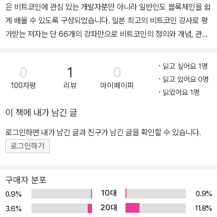
은 비트코인에 관심 있는 개발자뿐만 아니라 일반인도 블록체인을 쉽
게 배울 수 있도록 구성되었습니다. 일본 최고의 비트코인 강사로 평
가받는 저자는 단 66개의 강좌만으로 비트코인의 정의와 개념, 관련
핵심 기술, 나아가 블록체인의 미래까지를 대중적인 눈높이에 맞춰
설명합니다. 기술이나 비즈니스 어느 한쪽에 포커스를 맞춘 기존 서
읽고 싶어요 1명
0
1
0
적들과는 달리, ‘거래 장부의 혁명’이라는 블록체인의 포괄적인 개념
읽고 있어요 0명
100자평
리뷰
마이페이퍼
을 이해하는 데 최적의 콘텐츠로 구성하였습니다. 이 책의 주요 내용
읽었어요 1명
1장 _ 블록체인 이해하기 블록체인의 목적과 구조를 확실히 살펴봅니
이 책에 내가 남긴 글
다. 2장 _ 비트코인 살펴보기 비트코인 거래를 체험하며 조금 더 깊게
블록체인을 배웁니다. 3장 _ 블록체인을 지원하는 암호화 기술 이해
로그인하면 내가 남긴 글과 친구가 남긴 글을 확인할 수 있습니다.
하기 블록체인의 안전성과 신뢰성을 높이는 암호화 기술을 살펴봅니
로그인하기
다. 4장 _ 블록체인을 지원하는 분산 시스템 P2P 분산 네트워크 시
스템의 특징과 여러 노드 사이에서의 합의 방법을 알아봅니다. 5장 _
구매자 분포
지갑의 구조 이해하기 암호화폐를 안전하게 보관하고 교환하는 ‘온라
10대
0.9%
0.9%
인 지갑’의 구조를 설명합니다. 6장 _ 블록체인에 거래를 기록하는 트
20대
11.8%
3.6%
랜잭션 이해하기 블록체인의 핵심 개념인 트랜잭션과 블록을 살펴봅