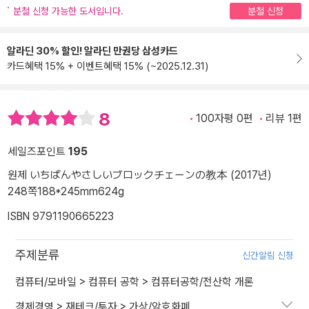
분철 신청 가능한 도서입니다.
분철 신청
알라딘 30% 할인! 알라딘 만권당 삼성카드
카드혜택 15% + 이벤트혜택 15% (~2025.12.31)
8
100자평 0편
리뷰 1편
세일즈포인트
195
원제 いちばんやさしいブロックチェーンの教本 (2017년)
248쪽
188*245mm
624g
ISBN 9791190665223
주제분류
신간알림 신청
컴퓨터/모바일
>
컴퓨터 공학
>
컴퓨터공학/전산학 개론
경제경영
>
재테크/투자
>
가상/암호화폐