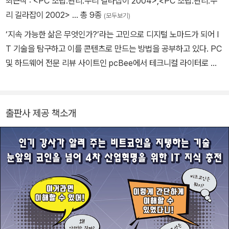
최근작 :
<PC 조립.관리.수리 길라잡이 2004>
,
<PC 조립.관리.수
인 구현 관련으로 일본 최고의 실적을 냈으며, 경제산업성, 일본은행,
리 길라잡이 2002>
… 총 9종
(모두보기)
전국은행협회 등에서 자문 역할을 하고 있다.
‘지속 가능한 삶은 무엇인가?’라는 고민으로 디지털 노마드가 되어 I
T 기술을 탐구하고 이를 콘텐츠로 만드는 방법을 공부하고 있다. PC
및 하드웨어 전문 리뷰 사이트인 pcBee에서 테크니컬 라이터로 활
동하면서 다양한 하드웨어 및 소프트웨어 환경을 분석하고 기사를 작
성하며 전문 지식을 쌓았으며, 이후 프리랜서 웹 마스터로 다양한 웹
사이트를 개발했다. 지금은 IT 개발과 관련한 인사이트를 넓히기 위
출판사 제공 책소개
해 애쓰는 중이다. 《PC 조립 관리 수리 길라잡이 2002: 세상에 단
하나뿐인 내 PC 만들기》(정보문화사, 2002)를 함께 썼고, 《처음 배
우는 블록체인》(한빛미디어, 2018), 《이토록 쉬운 딥러닝을 위한 기
초 수학 with 파이썬》(루비페이퍼, 2019), 《머신러닝 도감》(제이펍,
2019)을 옮겼다.