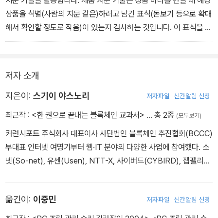
지문 기술을 활용합니다. 제품 지문 기술은 상품 하나를 만들 때 해당
상품을 식별(사람의 지문 같은)하려고 남긴 표식(돋보기 등으로 확대
해서 확인할 정도로 작음)이 있는지 검사하는 것입니다. 이 표식을 블
록체인에 기록해 같은 상품인지를 확인할 때 사용합니다.
저자 소개
지은이:
스기이 야스노리
저자파일
신간알림 신청
최근작 :
<한 권으로 끝내는 블록체인 교과서>
… 총 2종
(모두보기)
커런시포트 주식회사 대표이사 사단법인 블록체인 추진협회(BCCC)
부대표 인터넷 여명기부터 웹·IT 분야의 다양한 사업에 참여했다. 소
넷(So-net), 유센(Usen), NTT-X, 사이버드(CYBIRD), 잽팰리스
(ZAPPALLAS) 등에서 프로듀서나 디렉터로 인터넷 미디어와 디지
털 콘텐츠 사업, 전자상거래·유통 플랫폼 사업 등을 기획하고 개발했
옮긴이:
이중민
저자파일
신간알림 신청
으며, 이외에도 전자상거래 유통지원 회사, 디지털 콘텐츠 유통 회사
등에서 여러 번의 성공과 실패 끝에 커런시포트를 창업했다. 블록체