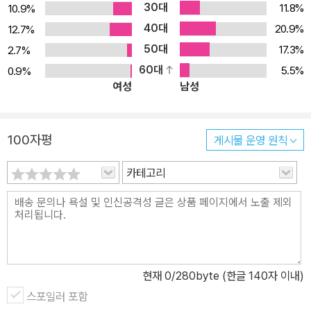
30대
11.8%
10.9%
니다. 7장 _ 스마트 계약의 계약 집행 구조 이해하기 사회에 큰 영향
40대
을 줄 수 있는 스마트 계약의 구조를 살펴봅니다. 8장 _ 블록체인을
20.9%
12.7%
활용하는 세계 상상하기 산업 및 서비스 분야에서 블록체인을 어떻게
50대
17.3%
2.7%
활용할지를 살펴봅니다.
60대
5.5%
0.9%
여성
남성
100자평
게시물 운영 원칙
카테고리
현재
0
/280byte (한글 140자 이내)
스포일러 포함