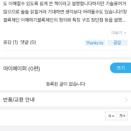
도 이해할수 있도록 쉽게 쓴 책이라고 설명합니다하지만 기술용어가
많으므로 술술 읽힐거라 기대하면 생각보다 어려울수도 있습니다1장
블록체인 이해하기블록체인의 정의와 특징 구조 장단점 등을 설명합
니다어디에나 있는 공통의 내용인데 혹 1장이 어려우면 앞으로 진도
더보기
나가기가 어려울겁니다2장 비트코인 살펴보기비트코인에 관한 장이
공감 (
1
)
댓글 (0)
지만 사실상 모든 암호화폐의 공통에 해당되는 내용이 대부분입니다
처음 사용방법과 구체적으로 가장 많이 사용되는 지갑서비스들의 종
류, 거래소, 송금방법 등을 자세히 알려줍니다직접 실습하지 않아도
쓰기
마이페이퍼 (0편)
대략 이해할수 있을겁니다거래이후 확인하고 관리하는 팁도 알려줍
니다3장 암호화 기술 이해하기블록체인에 사용된 암호화 기술에 대
등록된 글이 없습니다
한 설명입니다솔직히 이정도 전문분야까지 알아야 하나 싶은데 암호
화폐 사용하는데 몰라도 됩니다블록체인에 암호화 기술이 왜 필요하
반품/교환 안내
고 어떻게 사용됬나만 보는것이 아니라 암호화 기술 자체를 설명해주
기에 상당히 어렵습니다공개키와 비밀키의 차이점만 이해하면 될거
같습니다4장 분산시스템블록체인 분산 시스템을 그림으로 설명합니
다그림위주로 어떤 구조와 동작 흐름을 이해하는 수준입니다합의 방