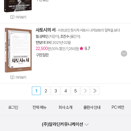
미리보기
사토시의 서
- 비트코인 창시자 사토시 나카모토의 철학을 보다
필 샴페인
(지은이),
조진수
(옮긴이)
한빛미디어
|
2021년 02월
22,500
9.7
원 (10% 할인 / 1,250원)
구판절판
미리보기
1
2
3
4
5
로그인
전체 메뉴
회사 소개
출판사 안내
PC 버전
(주)알라딘커뮤니케이션