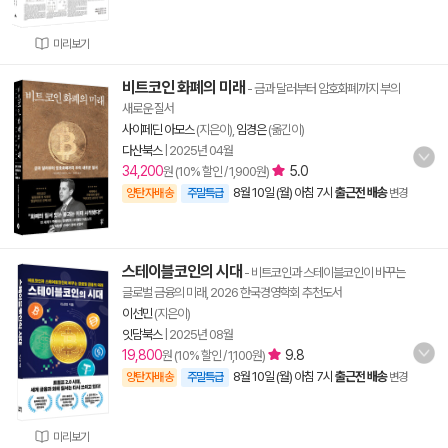
미리보기
비트코인 화폐의 미래
- 금과 달러부터 암호화폐까지 부의
새로운 질서
사이페딘 아모스
(지은이),
임경은
(옮긴이)
다산북스
|
2025년 04월
34,200
5.0
원 (10% 할인 / 1,900원)
8월 10일 (월) 아침 7시
출근전 배송
양탄자배송
주말특급
변경
스테이블코인의 시대
- 비트코인과 스테이블코인이 바꾸는
글로벌 금융의 미래, 2026 한국경영학회 추천도서
이선민
(지은이)
잇담북스
|
2025년 08월
19,800
9.8
원 (10% 할인 / 1,100원)
8월 10일 (월) 아침 7시
출근전 배송
양탄자배송
주말특급
변경
미리보기