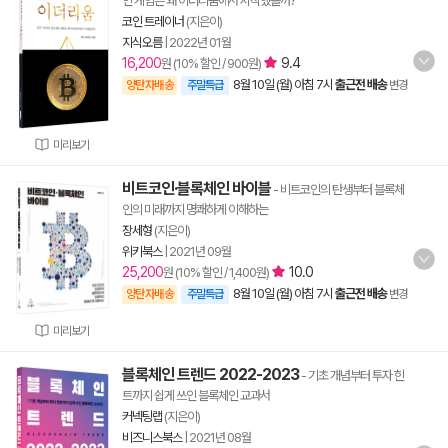
인 게임은 왜 이더리움에서 시작했을까?
코인 트레이너
(지은이)
지식오름
|
2022년 01월
16,200
9.4
원 (10% 할인 / 900원)
8월 10일 (월) 아침 7시
출근전 배송
양탄자배송
주말특급
변경
미리보기
비트코인·블록체인 바이블
- 비트코인의 탄생부터 블록체
인의 미래까지 명쾌하게 이해하는
장세형
(지은이)
위키북스
|
2021년 09월
25,200
10.0
원 (10% 할인 / 1,400원)
8월 10일 (월) 아침 7시
출근전 배송
양탄자배송
주말특급
변경
미리보기
블록체인 트렌드 2022-2023
- 기초 개념부터 투자 힌
트까지 쉽게 쓰인 블록체인 교과서
커넥팅랩
(지은이)
비즈니스북스
|
2021년 08월