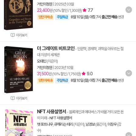
거인의정원
|
2025년 03월
23,400
7.7
원 (10% 할인 / 1,300원)
8월 10일 (월) 아침 7시
출근전 배송
양탄자배송
주말특급
변경
미리보기
더 그레이트 비트코인
- 인문학, 경제학, 과학을 아우르는 절
대 지성의 세계관
오태민
(지은이)
거인의정원
|
2023년 10월
31,500
9.0
원 (10% 할인 / 1,750원)
8월 10일 (월) 아침 7시
출근전 배송
양탄자배송
주말특급
변경
미리보기
NFT 사용설명서
- 블록체인과 메타버스가 바꿀 거의 모든 돈
의 미래
-
NFT 사용설명서
맷 포트나우
,
큐해리슨 테리
(지은이),
남경보
(옮긴이),
이장우
(감
수)