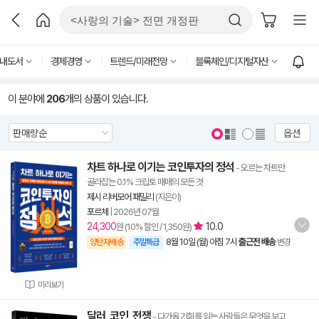
내도서
경제경영
트렌드/미래전망
블록체인/디지털자산
이 분야에
206
개의 상품이 있습니다.
옵션
차트 하나로 이기는 코인투자의 정석
- 오르는 차트만
골라잡는 0.1% 크립토 매매의 모든 것
제시 리버모어 패밀리
(지은이)
포르체
|
2026년 07월
24,300
10.0
원 (10% 할인 / 1,350원)
8월 10일 (월) 아침 7시
출근전 배송
양탄자배송
주말특급
변경
미리보기
달러, 코인, 전쟁
- 다가올 기회를 읽는 사람들은 무엇을 보고