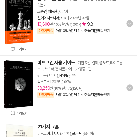
있는가
고승연
,
이동현
(지은이)
알에이치코리아(RHK)
|
2026년 07월
19,800
9.8
원 (10% 할인 / 1,100원)
8월 10일 (월) 밤 11시
잠들기전 배송
양탄자배송
변경
미리보기
비트코인 사용 가이드
- 개인 지갑, 결제, 풀 노드, 라이트닝
노드, 노스터, 홈 채굴 가이드, 개정증보판
필레몬
(지은이),
HYPE
(감수)
익스토스
|
2025년 09월
38,250
원 (10% 할인 / 2,120원)
8월 10일 (월) 밤 11시
잠들기전 배송
양탄자배송
변경
미리보기
21가지 교훈
비트코이너 지지
(지은이),
포우 팀
(옮긴이)