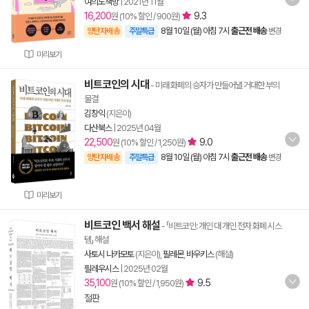
여의도책방
|
2021년 11월
16,200
9.3
원 (10% 할인 / 900원)
8월 10일 (월) 아침 7시
출근전 배송
양탄자배송
주말특급
변경
미리보기
비트코인의 시대
- 미래 화폐의 승자가 만들어낼 거대한 부의
물결
김창익
(지은이)
다산북스
|
2025년 04월
22,500
9.0
원 (10% 할인 / 1,250원)
8월 10일 (월) 아침 7시
출근전 배송
양탄자배송
주말특급
변경
미리보기
비트코인 백서 해설
- 「비트코인: 개인 대 개인 전자 화폐 시스
템」 해설
사토시 나카모토
(지은이),
필레몬
,
바우키스
(해설)
필레우시스
|
2025년 02월
35,100
9.5
원 (10% 할인 / 1,950원)
절판