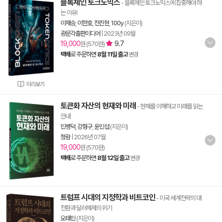
블록체인 토크노믹스
- 블록체인 토크노믹스에 집중해야 하
는 이유!
이재승
,
이한호
,
전진현
,
100y
(지은이)
광문각출판미디어
|
2023년 09월
19,000
9.7
원 (570원)
택배
로 주문하면
8월 11일 출고
변경
미리보기
토큰화 자산의 현재와 미래
- 현재를 이해하고 미래를 읽는
안내
민병덕
,
강형구
,
윤민섭
(지은이)
청람
|
2026년 07월
19,000
원 (570원)
택배
로 주문하면
8월 12일 출고
변경
트럼프 시대의 지정학과 비트코인
- 미국 세계전략의 대
전환과 달러체제의 위기
오태민
(지은이)