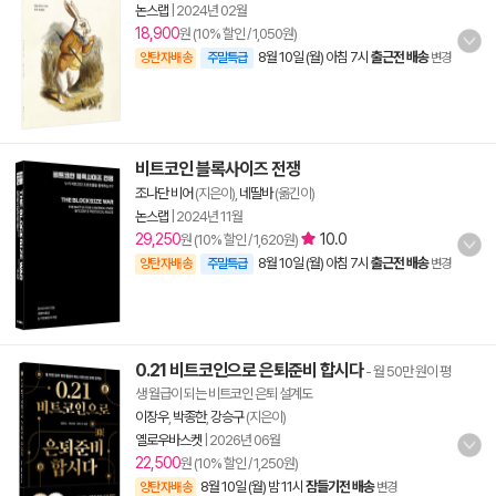
논스랩
|
2024년 02월
18,900
원 (10% 할인 / 1,050원)
8월 10일 (월) 아침 7시
출근전 배송
양탄자배송
주말특급
변경
비트코인 블록사이즈 전쟁
조나단 비어
(지은이),
네딸바
(옮긴이)
논스랩
|
2024년 11월
29,250
10.0
원 (10% 할인 / 1,620원)
8월 10일 (월) 아침 7시
출근전 배송
양탄자배송
주말특급
변경
0.21 비트코인으로 은퇴준비 합시다
- 월 50만 원이 평
생 월급이 되는 비트코인 은퇴 설계도
이장우
,
박종한
,
강승구
(지은이)
옐로우바스켓
|
2026년 06월
22,500
원 (10% 할인 / 1,250원)
8월 10일 (월) 밤 11시
잠들기전 배송
양탄자배송
변경