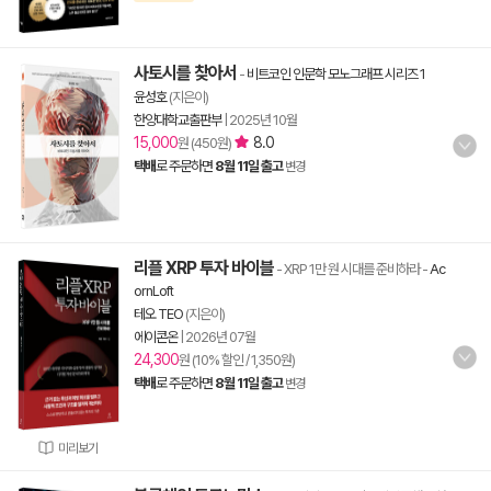
사토시를 찾아서
-
비트코인 인문학 모노그래프 시리즈 1
윤성호
(지은이)
한양대학교출판부
|
2025년 10월
15,000
8.0
원 (450원)
택배
로 주문하면
8월 11일 출고
변경
리플 XRP 투자 바이블
- XRP 1만 원 시대를 준비하라
-
Ac
ornLoft
테오 TEO
(지은이)
에이콘온
|
2026년 07월
24,300
원 (10% 할인 / 1,350원)
택배
로 주문하면
8월 11일 출고
변경
미리보기