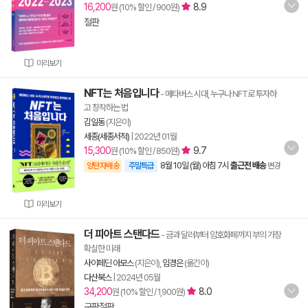
16,200
8.9
원 (10% 할인 / 900원)
절판
미리보기
NFT는 처음입니다
- 메타버스 시대, 누구나 NFT로 투자하
고 창작하는 법
김일동
(지은이)
세종(세종서적)
|
2022년 01월
15,300
9.7
원 (10% 할인 / 850원)
8월 10일 (월) 아침 7시
출근전 배송
양탄자배송
주말특급
변경
미리보기
더 피아트 스탠다드
- 금과 달러부터 암호화폐까지 부의 가장
확실한 미래
사이페딘 아모스
(지은이),
임경은
(옮긴이)
다산북스
|
2024년 05월
34,200
8.0
원 (10% 할인 / 1,900원)
구판절판