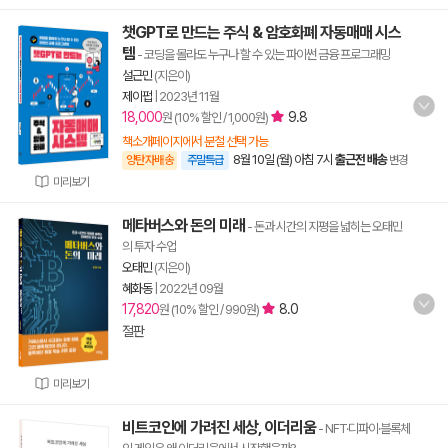
챗GPT로 만드는 주식 & 암호화폐 자동매매 시스
템
- 코딩을 몰라도 누구나 할 수 있는 파이썬 금융 프로그래밍
설근민
(지은이)
제이펍
|
2023년 11월
18,000
9.8
원 (10% 할인 / 1,000원)
책소개페이지에서 분철 선택 가능
8월 10일 (월) 아침 7시
출근전 배송
양탄자배송
주말특급
변경
미리보기
메타버스와 돈의 미래
- 돈과 시간의 지평을 넓히는 오태민
의 투자 수업
오태민
(지은이)
혜화동
|
2022년 09월
17,820
8.0
원 (10% 할인 / 990원)
절판
미리보기
비트코인에 가려진 세상, 이더리움
- NFT·디파이·블록체