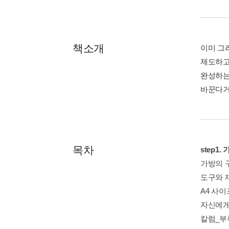
책소개
이미 그
제도하고
완성하는
바꾼다거
목차
step1
가방의 
도구와 
A4 사
자신에게
칼럼_부