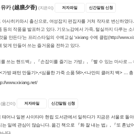
 유카
(越膳夕香)
(지은이)
저자파일
신간알림 신청
 아사히카와시 출신으로, 여성잡지 편집자를 거쳐 작자로 변신하였다. 수
품 등의 작품을 발표하고 있다. 기모노감에서 가죽, 털실까지 다루는 소
것을 만든다’는 프리스타일의 수예교실 ‘xixiang 수예 클럽(http://www.x
에 맞게 만들어 쓰는 즐거움을 전하고 있다.
 쓰는 핸드백』, 『손잡이를 즐기는 가방』, 『빨 수 있는 마사로 ...
<가방 패턴 만들기>
,
<심플한 가죽 소품 58>
,
<나만의 클러치 백>
… 총
tp://www.xixiang.net/
(옮긴이)
저자파일
신간알림 신청
 태어나 일본 사이타마 현립 도서관에서 일하다가 지금은 서울로 돌아
는 일에 관심이 많습니다. 옮긴 책으로 『화 잘 내는 법』, 『또 혼났어
습니다.