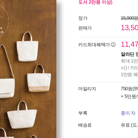
도서 2만원 이상)
정가
15,000
13,5
판매가
11,4
카드최대혜택가
알라딘 
최대 1만
시) / 
1만원 
마일리지
750원(5
+ 5만원
부록
종이 자
배송료
유료 (도