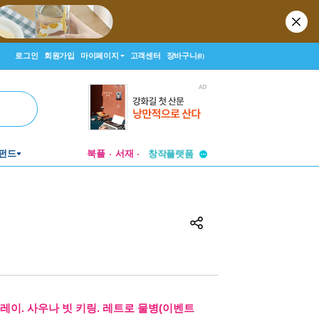
로그인
회원가입
마이페이지
고객센터
장바구니
(0)
투비컨티뉴드
펀드
북플
서재
창작플랫폼
투비컨티뉴드
레이. 사우나 빗 키링. 레트로 물병(이벤트