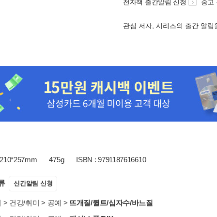
전자책 출간알림 신청
중고
관심 저자, 시리즈의 출간 알
210*257mm
475g
ISBN : 9791187616610
류
신간알림 신청
서
>
건강/취미
>
공예
>
뜨개질/퀼트/십자수/바느질