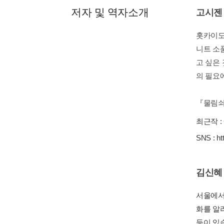
저자 및 역자소개
고시젠
홋카이도
니트 소
고 싶은 
의 필요
『물림쇠를
최근작 :
SNS :
ht
김신혜
서울에서
화를 알리
등이 있