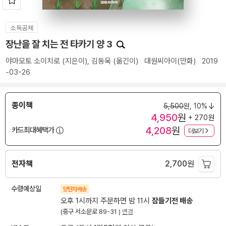
소득공제
장난을 잘 치는 전 타카기 양 3
야마모토 소이치로
(지은이),
김동욱
(옮긴이)
대원씨아이(만화)
2019
-03-26
종이책
5,500
원,
10%
4,950
원
+ 270원
4,208
원
카드최대혜택가
더보기
전자책
2,700
원
수령예상일
양탄자배송
오후 1시까지 주문하면 밤 11시
잠들기전 배송
(중구 서소문로 89-31 )
변경