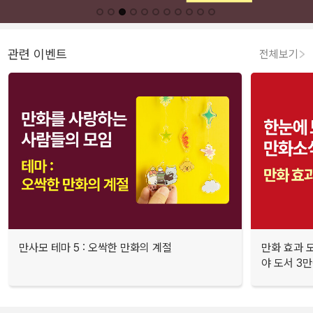
관련 이벤트
전체보기
만사모 테마 5 : 오싹한 만화의 계절
만화 효과 모
야 도서 3만