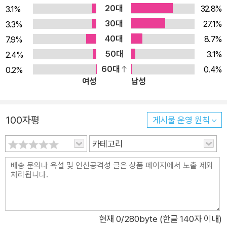
20대
32.8%
3.1%
30대
27.1%
3.3%
40대
8.7%
7.9%
50대
3.1%
2.4%
60대
0.4%
0.2%
여성
남성
100자평
게시물 운영 원칙
카테고리
현재
0
/280byte (한글 140자 이내)