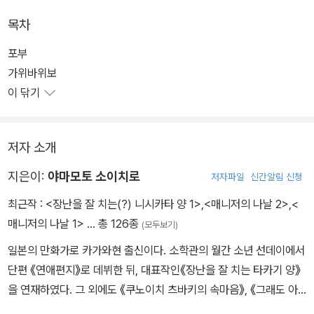
목차
포부
가위바위보
이 닦기
저자 소개
지은이:
야마모토 소이치로
저자파일
신간알림 신청
최근작 :
<장난을 잘 치는(?) 니시카타 양 1>
,
<매니저의 나날 2>
,
<
매니저의 나날 1>
… 총 126종
(모두보기)
일본의 만화가로 카가와현 출신이다. 소학관의 월간 소년 선데이에서
단편 《연애편지》로 데뷔한 뒤, 대표작인《장난을 잘 치는 타카기 양》
을 연재하였다. 그 외에도 《쿠노이치 츠바키의 속마음》, 《그래도 아
유무는 다가온다》, 《소문난 쿄코짱》등 다양한 작품이 있다. X 및 픽