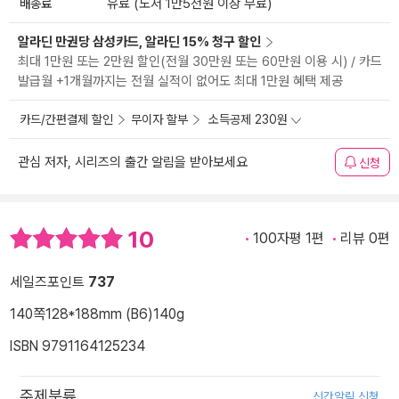
배송료
유료 (도서 1만5천원 이상 무료)
알라딘 만권당 삼성카드, 알라딘 15% 청구 할인
최대 1만원 또는 2만원 할인(전월 30만원 또는 60만원 이용 시) / 카드
발급월 +1개월까지는 전월 실적이 없어도 최대 1만원 혜택 제공
카드/간편결제 할인
무이자 할부
소득공제 230원
관심 저자, 시리즈의 출간 알림을 받아보세요
신청
10
100자평 1편
리뷰 0편
세일즈포인트
737
140쪽
128*188mm (B6)
140g
ISBN 9791164125234
주제분류
신간알림 신청