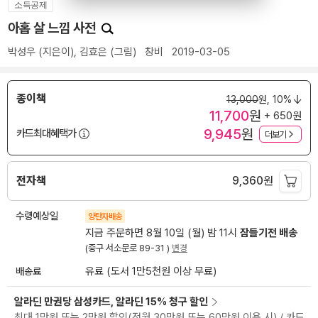
소득공제
아홉 살 느낌 사전
박성우
(지은이),
김효은
(그림)
창비
2019-03-05
종이책
13,000
원,
10%
11,700
원
+ 650원
9,945
원
카드최대혜택가
더보기
전자책
9,360
원
수령예상일
양탄자배송
지금 주문하면 8월 10일 (월) 밤 11시
잠들기전 배송
(중구 서소문로 89-31 )
변경
배송료
유료 (도서 1만5천원 이상 무료)
알라딘 만권당 삼성카드, 알라딘 15% 청구 할인
최대 1만원 또는 2만원 할인(전월 30만원 또는 60만원 이용 시) / 카드