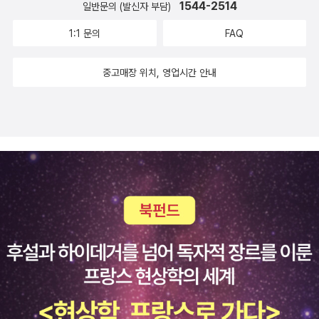
을 보니, 적절한 때 잘 구입했다는 생각을 잠시 가져봅니다. 아무래도
1544-2514
일반문의 (발신자 부담)
˝두말없이˝ 그 집에 찾아와 같이 드러누웠다. 두 사람 중 한 사람은 돌
ANKING+곽튜브, 산후조리원 협찬 논란에 '공무원 아내 직무와 무
사전을 「엉덩이 탐정」처럼 읽기에는 무리가 있겠지요... 어쩌면 「아홉
아가며 세상을 등졌고, 그때마다 세 여인은 ˝몇날 며칠˝을 같이 잤다.
1:1 문의
FAQ
관'https://n.news.naver.com/mnews/ranking/article/001/0
살 사전」시리즈는 아이들보다는 부모들에게 더 유용한 책이 아닐까도
위로의 말보다 더 큰 위로는 ‘같이 있어주기‘가 아닐까. ˝연속극 켜놓
016014793?ntype=RANKING'전문직도 알바도' AI가 일자리 대
생각됩니다. 책을 읽으며 요즘 아이들에 대해 알게 되고, 자신의 지나
고 간간이 얘기하다 자는 게 전부˝라지만, 그 함께하기가 ‘내, 그 마음
중고매장 위치, 영업시간 안내
체…정부 대응은 '제자리'https://n.news.naver.com/mnews/arti
간 9살의 과거를 돌아보는. 그런 면에서 부모와 함께 읽어도 좋은 책
안다‘를 별말없이 드러내는 정겨운 위로가 아니겠는가. ‘너는 혼자가
cle/057/0001943405?type=journalists
이라 여겨집니다.느낌, 마음, 함께. 아홉 살의 아이가 생활에서 느끼는
아니야‘를 온몸으로 전하는 뭉클한 위로가 아니겠는가.이 시를 읽으
감정과 이로 인해 드는 마음 그리고 이러한 마음을 다른 이들과 나누
면서 나는 세 여인의 호들갑 떨지 않는 우정이 참으로 부러웠다. 너에
는 과정이 담긴 책들을 보며 세상의 모든 아이들이 행복하고 사이좋
게 그런 사람이 있니 라고 묻기 전에 너부터 그런 사람이 되어 보자라
게 자라나길 바라면서 페이퍼를 마무리 합니다...
고 생각했다.덧붙여. 폴스타프님께 감사. 덕분에 미소를 잔뜩 짓게 하
는 시집을 만났네요. ^^