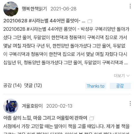
서만 해도 마을 할매가 텃노랑과 텃하양을 샅샅이 캐서 읍내로 들고
행복한책읽기
2021-06-28
메뉴
가서 한 자루에 5000원 받고 파셨으나, 이제 할매들이 걷지도 못 하
20210628 #시라는별 44어떤 품앗이- ...
는 터라, 텃민들레가 천천히 살아나서 퍼진다. 《사춘기 준비 사전》을
20210628 #시라는별 44어떤 품앗이 - 박성우 구복리양반 돌아가
읽는 내내 고개를 저었다. 봄나이(사춘기)를 맞이하는 푸름이 곁에 서
셨다 그만 울어, 두말없이 한천댁과 청동댁이 구복리댁 집으로 가서
려는 어른이라면 ‘느낌(감정)’을 이래저래 다독이는 시늉은 멈추고서,
몇날 며칠 자줬다 구년 뒤, 한천양반 돌아가셨다 그만 울어, 두말없
함께 살림짓고 살림하고 살림펴는 하루를 들려줄 노릇이다. 봄나이란
이 구복리댁과 청동댁이 한천댁 집으로 가서 몇날 며칠 자줬다 다시
철드는 길목이다. 풀과 나무에 꽃이 피는 봄여름이란, 곧 씨앗을 품은
십일년 뒤, 청동양반 돌아가셨다 그만 울어, 두말없이 구복리댁과 한
열매를 내려고 무르익는 철이요, 사람도 마찬가지라서 푸름이는 ‘손
천댁이 청동댁 집으로 가서 몇날 며칠 자줬다 연속극 켜놓고 간간이
수 살림짓고 몸소 살림하며 사랑하는 삶’을 익히고 다듬을 노릇이다.
더보기
얘기하다 자는 게 전부라고들 했다 자식새끼들 후다닥 왔다 후다닥
살림 이야기가 한 톨조차 없다면 “봄나이 맞이(사춘기 준비)”하고 마
공감 (
14
)
댓글 (12)
가는 명절 뒤 밤에도 이 별스런 품앗이는 소쩍새 울음처럼 이어지곤
냥 멀 뿐이다.ㅍㄹㄴ글 : 숲노래·파란놀(최종규). 낱말책을 쓴다. 《열
하는데, 구복리댁은 울 큰어매고 청동댁은 내 친구수열이 어매고한천
두 달 소꿉노래》, 《풀꽃나무 들숲노래 동시 따라쓰기》, 《새로 쓰는 말
댁은 울어매다 박성우 시인은 내게 <아홉 살 마음사전>을 비롯 ‘아홉
겨울호랑이
2020-02-13
메뉴
밑 꾸러미 사전》, 《미래세대를 위한 우리말과 문해력》, 《들꽃내음 따
살 사전‘ 시리즈로 먼저 알게 된 작가이다. 초등학교 2학년부터 국어
라 걷다가 작은책집을 보았습니다》, 《우리말꽃》, 《쉬운 말이 평화》,
아홉 살의 느낌, 마음 그리고 어울림에 관하여
교과서에는 마음 알기 단원이 등장하는데, 학년이 올라갈수록 상황과
《곁말》, 《책숲마실》, 《우리말 수수께끼 동시》, 《시골에서 살림 짓는
서점에서 가장 고민할 때는 딸아이 책을 고를 때입니다. 제가 볼 책을
감정의 폭이 넓어진다. ‘아홉 살 사전‘은 그런 이유로 기획된 시리즈
즐거움》, 《이오덕 마음 읽기》를 썼다. blog.naver.com/hbooklov