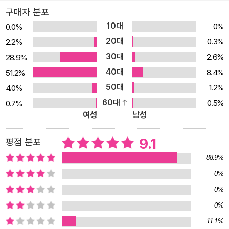
장면, 털이 부숭부숭한 고양이를 만지는 장면과 함께 소개한다. 시각
구매자 분포
표현인 ‘얼룩덜룩하다’는 갯벌 체험을 하고 난 상황, 자동차가 흙탕물
10대
0%
0.0%
을 튀기고 지나가서 새 옷이 지저분해진 상황, 동물도감에 나오는 무
20대
0.3%
2.2%
늬 많은 뱀을 볼 때의 상황 등과 함께 소개한다. 미각 표현인 ‘시다’는
30대
2.6%
28.9%
레몬이나 살구, 매실 등을 먹었을 때의 모습과 함께 제시하고, 후각 표
40대
8.4%
51.2%
현 ‘향긋해’는 엄마 생일날 아빠가 꽃을 사 온 상황, 아빠와 냉이를 다
50대
1.2%
4.0%
듬는 상황, 이야기를 들려주다가 잠든 엄마의 냄새를 맡는 상황과 함
60대
0.5%
0.7%
께 설명한다. 청각 표현인 ‘소란스럽다’는 쉬는 시간에 친구들이 떠드
여성
남성
는 모습, 고모와 함께 축제 구경을 갔을 때의 모습, 사람이 많은 마트
에 시장을 보러 갔을 때의 모습과 함께 보여 준다. 『아홉 살 느낌 사
9.1
평점 분포
전』은 ‘미끄럽다’ ‘날카롭다’ ‘짜다’ ‘시원하다’처럼 오감을 통해 느끼
88.9%
는 기본적인 표현부터 ‘찌릿하다’ ‘뽀얗다’ ‘촘촘하다‘ ’더부룩하다‘처
0%
럼 좀 더 구체적인 표현까지 담았다. 『아홉 살 느낌 사전』을 통해 다양
0%
한 감각 표현을 익힌 어린이 독자는 자신이 눈, 코, 입, 귀, 손 등으로
0%
느낀 감각을 좀 더 자연스럽게 표현할 수 있을 것이다. 섬세한 문장과
11.1%
사랑스러운 그림 『아홉 살 마음 사전』과 『아홉 살 함께 사전』을 통해