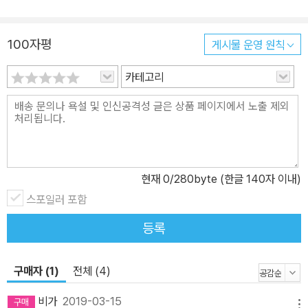
환상적인 호흡을 보여 준 박성우 시인과 화가 김효은. 박성우 시인은
어린이들이 생활에서 자주 느낄 법한 감각들을 따뜻하고 섬세한 문장
100자평
게시물 운영 원칙
으로 펼쳐 보인다. 시인은 80개의 다채로운 표현을 통해 어린이가 감
각 표현을 익히는 것은 물론 새로운 감각을 느끼기 위해 도전할 수 있
카테고리
도록 힘껏 응원한다. 김효은 작가는 어린이들의 느낌을 사랑스럽고
다정한 그림으로 펼쳐 보인다. 자연스럽게 자신의 경험을 떠올릴 수
있을 만큼 사실적이고 실감 나는 글과 그림은 어린이 독자들이 감각
표현을 익히는 데 큰 도움이 될 것이다.
현재
0
/280byte (한글 140자 이내)
스포일러 포함
등록
구매자 (1)
전체 (4)
비가
2019-03-15
메뉴