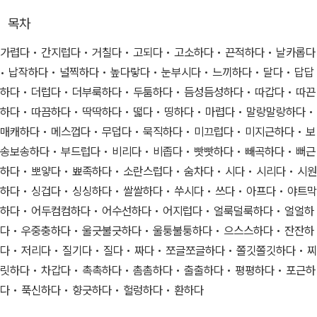
태로 소개한다.
목차
친절하면서도 핵심을 짚는 설명과 구체적이면서 귀엽고 다정하게 그
가렵다 • 간지럽다 • 거칠다 • 고되다 • 고소하다 • 끈적하다 • 날카롭다
려진 그림은 어린이들이 다양한 감각 표현을 실감 나게 익힐 수 있도
• 납작하다 • 널찍하다 • 높다랗다 • 눈부시다 • 느끼하다 • 달다 • 답답
록 돕는다. 자기 느낌을 정확하게 이해하고 표현하는 것은 물론, 더 다
하다 • 더럽다 • 더부룩하다 • 두툼하다 • 듬성듬성하다 • 따갑다 • 따끈
양한 감각을 느끼는 데 좋은 길잡이가 되어 줄 것이다.
하다 • 따끔하다 • 딱딱하다 • 떫다 • 띵하다 • 마렵다 • 말랑말랑하다 •
매캐하다 • 메스껍다 • 무덥다 • 묵직하다 • 미끄럽다 • 미지근하다 • 보
송보송하다 • 부드럽다 • 비리다 • 비좁다 • 빳빳하다 • 빼곡하다 • 뻐근
하다 • 뽀얗다 • 뾰족하다 • 소란스럽다 • 숨차다 • 시다 • 시리다 • 시원
하다 • 싱겁다 • 싱싱하다 • 쌀쌀하다 • 쑤시다 • 쓰다 • 아프다 • 야트막
하다 • 어두컴컴하다 • 어수선하다 • 어지럽다 • 얼룩덜룩하다 • 얼얼하
다 • 우중충하다 • 울긋불긋하다 • 울퉁불퉁하다 • 으스스하다 • 잔잔하
다 • 저리다 • 질기다 • 질다 • 짜다 • 쪼글쪼글하다 • 쫄깃쫄깃하다 • 찌
릿하다 • 차갑다 • 촉촉하다 • 촘촘하다 • 출출하다 • 평평하다 • 포근하
다 • 푹신하다 • 향긋하다 • 헐렁하다 • 환하다