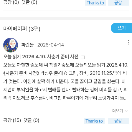
공감 (
0
)
댓글 (0)
쓰기
마이페이퍼 (3편)
파란놀
2026-04-14
메뉴
오늘 읽기 2026.4.10. 사춘기 준비 사전
오늘도 까칠한 숲노래 씨 책읽기숲노래 오늘책오늘 읽기 2026.4.10.
《사춘기 준비 사전》 박성우 글·애슝 그림, 창비, 2019.11.25.밤에 비
가 멎는다. 아침에 살짝 해가 비춘다. 국을 끓이고 달걀을 삶는다. 바
지런히 부엌일을 하고서 빨래를 한다. 빨래하는 김에 머리를 감고, 휘
리릭 이모저모 추스른다. 비그친 하루이기에 개구리 노랫가락이 늘
고, 새소리는 살짝 준다. 비는 그쳤되 찬바람이 세차다. 한봄에 확 더
더보기
위벼락이 올 수 있으나, 비와 바람이 가볍게 달랜다고 느낀다. 고마운
공감 (
15
)
댓글 (0)
날씨이다. 오늘 텃노랑(토종노랑민들레) 씨앗을 두벌째 받는다. 우리
집뿐 아니라 마을 곳곳에 텃노랑과 텃하양이 부쩍 늘었다. 열 몇 해 앞