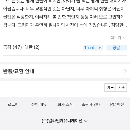
고르는 것은 쉽게 판단이 되지만, 아이가 볼 책은 쉽게 판단 내리기가
같다. 내 경우에는 어휘 습득이 더없이 더딘 아들 때문에 이 시리즈를
e+‘현지 누나’ 김남국, 경기 안산갑 국회의원 보궐선거 출마 선언htt
어렵습니다. 너무 교훈적인 것은 아닌지, 너무 아저씨 취향은 아닌지,
몇 권 구매했다. 나는 출판사의 상술이 대놓고 보이는 책이라 그다지
ps://n.news.naver.com/mnews/article/028/0002799913?t
글밥은 적당한지, 여러차례 볼 만한 책인지 등등 여러 모로 고민하게
좋아하지 않는데, 다행히 아들은 5학년인 지금도 이 사전 시리즈를
ype=journalists아무도 말하지 않는 참사의 사슬… '샌드위치 패
됩니다. 그러다가 우연히 딸나이의 사전이 눈에 띄었습니다. 적당한
이따금 들춰 보며 진지하게 읽는다. 무엇보다 그림이 정말 귀엽다.내
널'의 사각지대https://n.news.naver.com/article/665/00000
크기, 글밥, 그림과 구성이 마음에 들었고, 무엇보다 9살인 지금이 아
마음을 알고 남의 마음을 알아주는 일을 책으로 배워야 한다는 데서
더보기
07150'재고 2주 남았다'… K푸드, 중동발 '포장재 대란'에 벼랑 끝 호
니면 유통기한이 지날 것 같아 일단 세 권의 책을 사서 집에 가져갔습
나는 씁쓸함을 느꼈던 것 같다. 그러나 생각해 보면 나 역시 장르만 다
공감 (
47
)
댓글 (2)
소(종합)https://n.news.naver.com/article/018/000625363
니다. 결론부터 말하자면 딸아이의 반응은 제 기대와는 달리 ‘그저그
를 뿐 많은 책(특히 소설)을 통해 인간이 가진 숱한 갈래의 마음을 들
8檢, '피자가게 살인' 김동원 2심서 사형 구형…'개선 가능성 없어'htt
런 편‘이었습니다. 아이스크림 홈런 과제를 풀기 전까지. 개인적으로
여다볼 수 있지 않았던가.박성우 시집 <<자두나무 정류장>>은 마음
ps://n.news.naver.com/article/018/0006253529?ntype=R
아홉 살 사전의 좋은 점은 책의 구성입니다. 책은 느낌과 마음, 소통과
을 따뜻하게 적시는 푸근한 시집이다. 첫 시 <바닥>부터 마지막 시 <
반품/교환 안내
ANKING+남중생이 여교사 폭행→응급실행...'학생부 기록 안 남아'
관련한 단어들을 설명하되, 단어들이 사용되는 상황과 예시들을 함께
종점>까지 휘리릭 읽고 든 첫 느낌은, 뭐 이리 착한 시집을 보았나, 시
발칵https://n.news.naver.com/article/008/0005341999아
제시하고 있습니다. 막연하게 다가올 단어의 뜻을 아이들이 자주 경
인의 눈이 사슴 눈을 닮았더니 시인이 착한가 보네였다. 글은 마음을
내 공무원인데 2500만 원 조리원?…'협찬' 지운 곽튜브https://n.ne
험하는 상황과 함께 설명하기에 그 의미를 실감나게 잘 설명한 책으
담는 그릇이니.<어떤 품앗이>는 말하지 않아도 서로의 마음을 잘 아
ws.naver.com/mnews/article/055/0001347241?sid=102이
로 느껴졌습니다. 다만, 어른들이 사전을 처음부터 끝까지 정독하기
는 세 여자의 ˝별스런 품앗이˝를 노래한 시다. ‘검은 머리 파뿌리‘ 될
란 대통령·군부 맞붙었다…'타협에 죽음을' 강력 반발https://n.new
로그인
전체 메뉴
회사 소개
출판사 안내
PC 버전
는 어렵듯, 딸 아이 역시 당장 눈이 가는 몇몇 단어를 찾아보는 것 외
때까지 살자고 약속했던 두 사람 중 한 사람이 저 세상으로 먼저 가버
s.naver.com/article/055/0001347332'통일교 금품' 전재수 불
에 사전에 큰 흥미를 갖지 못했습니다. 그렇게 한동안 방치해 두다가
렸다. 이 세상에 남은 한 사람이 ‘난자리‘의 공허함과 쓸쓸함에 잠못
기소…'까르띠에 수수 의심되나 시효지나'(종합)https://n.news.na
(주)알라딘커뮤니케이션
학습 과제 중 자신의 느낌을 표현하는 과정이 나왔을 때 꺼내보는 것
이룰 것을 염려한 다른 두 여인이 그 자리의 공백을 채워주러 밤이면
ver.com/mnews/article/001/0016014228?rc=N&ntype=R