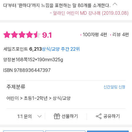
다'부터 '환하다'까지 느낌을 표현하는 말 80개를 소개한다.
- 알라딘 어린이 MD 강나래 (2019.03.08)
9.1
100자평 4편
리뷰 4편
세일즈포인트
6,213
상식/교양 주간 22위
양장본
168쪽
152*190mm
325g
ISBN 9788936447397
주제분류
신간알림 신청
어린이
>
초등1~2학년
>
상식/교양
선물하기
공유하기