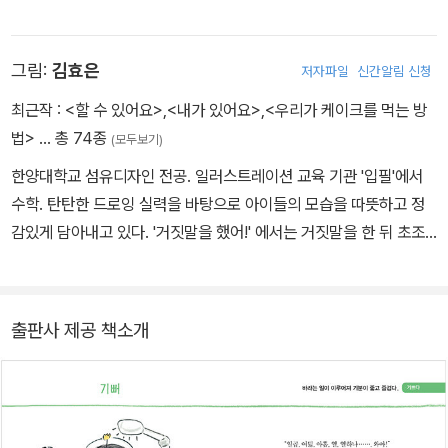
첫말잇기 동시집』 『박성우의 동시로 첫 읽기』 1~3, 청소년시집 『난
빨강』 『사과가 필요해』, 어린이책 『아홉 살 마음 사전』 『열두 살 장래
그림:
김효은
저자파일
신간알림 신청
희망』 등을 냈다.
최근작 :
<할 수 있어요>
,
<내가 있어요>
,
<우리가 케이크를 먹는 방
법>
… 총 74종
(모두보기)
한양대학교 섬유디자인 전공. 일러스트레이션 교육 기관 '입필'에서
수학. 탄탄한 드로잉 실력을 바탕으로 아이들의 모습을 따뜻하고 정
감있게 담아내고 있다. '거짓말을 했어!' 에서는 거짓말을 한 뒤 초조
하고 불안해하는 우진이의 모습을 실감 나게 표현함과 동시에, 얼룩
고양이들의 모습을 재치 있고 귀엽게 그려 냈다. 그린 책으로는 그램
칙 '행복은 내 옆에 있어요', '동수야 어디 가니', '헨젤과 그레텔', '닐 암
출판사 제공 책소개
스트롱', '흉내쟁이 도깨비', '사회가 재미있어지는 2학년 맞춤정치' 등
이 있다.