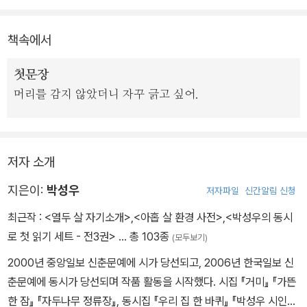
책속에서
첫문장
머리를 감지 않았더니 자꾸 긁고 싶어.
저자 소개
지은이:
박성우
저자파일
신간알림 신청
최근작 :
<열두 살 자기소개>
,
<아홉 살 환경 사전>
,
<박성우의 동시
로 첫 읽기 세트 - 전3권>
… 총 103종
(모두보기)
2000년 중앙일보 신춘문예에 시가 당선되고, 2006년 한국일보 신
춘문예에 동시가 당선되며 작품 활동을 시작했다. 시집 『거미』 『가뜬
한 잠』 『자두나무 정류장』, 동시집 『우리 집 한 바퀴』 『박성우 시인의