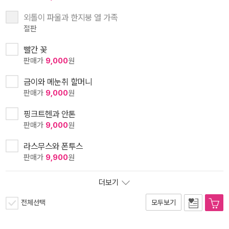
외톨이 파울과 한지붕 열 가족
절판
빨간 꽃
판매가
9,000
원
금이와 메눈취 할머니
판매가
9,000
원
핑크트헨과 안톤
판매가
9,000
원
라스무스와 폰투스
판매가
9,900
원
더보기
전체선택
모두보기