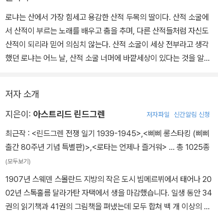
말을 타던 그 순간들이 있고, 음 그 덩어리에는 여름의 모든 것들이 한
데 뭉쳐 있어!˝
로냐는 산에서 가장 힘세고 용감한 산적 두목의 딸이다. 산적 소굴에
서 산적이 부르는 노래를 배우고 춤을 추며, 다른 산적들처럼 자신도
산적이 되리라 믿어 의심치 않는다. 산적 소굴이 세상 전부라고 생각
했던 로냐는 어느 날, 산적 소굴 너머에 바깥세상이 있다는 것을 알게
된다. 산적 소굴에서 나간 로냐는 자연과 부대끼고 나뭇잎과 함께 숨
을 쉬며, 여기저기를 탐험하듯 돌아다닌다. 그러던 어느 날, 로냐는 서
저자 소개
로 원수지간인 또 다른 산적 무리에서 빠져나온 소년 비르크를 발견
한다. 지독한 산적질로 악당이라 불리는 소년의 앞이지만, 로냐는 겁
지은이:
아스트리드 린드그렌
저자파일
신간알림 신청
먹지 않는다. 이후 로냐와 비르크는 마주치기만 해도 서로 물어뜯으
최근작 :
<린드그렌 전쟁 일기 1939-1945>
,
<삐삐 롱스타킹 (삐삐
려고만 하는 산적 어른들과 사나운 숲속 요괴 비트로나, 인간을 보면
출간 80주년 기념 특별판)>
,
<로타는 언제나 즐거워>
… 총 1025종
물어뜯고 약탈해 대는 회색 난쟁이를 피해 다니며, 여태껏 느껴 본 적
(모두보기)
없는 새로운 세상, 그리고 감정과 마주한다. 시간이 갈수록 로냐는 이
1907년 스웨덴 스몰란드 지방의 작은 도시 빔메르뷔에서 태어나 20
숲에서 가장 위험한 건, 목숨과도 같은 소중한 우정을 잃어버리는 일
02년 스톡홀름 달라가탄 자택에서 생을 마감했습니다. 일생 동안 34
이라는 걸 알게 된다. 그러나 어느 날 둘이 만난다는 사실이 들통나게
권의 읽기책과 41권의 그림책을 펴냈는데 모두 합쳐 백 개 이상의 언
되고, 로냐의 아버지는 비르크를 납치한다. 아버지의 정의롭지 않은