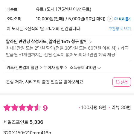
배송료
유료 (도서 1만5천원 이상 무료)
오디오북
10,000원(판매) / 5,000원(90일 대여)
미리듣기
이 도서는 <
산적의 딸 로냐
>의 신간입니다.
구간정보 보기
알라딘 만권당 삼성카드, 알라딘 15% 청구 할인
최대 1만원 또는 2만원 할인(전월 30만원 또는 60만원 이용 시) / 카드
발급월 +1개월까지는 전월 실적이 없어도 최대 1만원 혜택 제공
카드/간편결제 할인
무이자 할부
소득공제 410원
관심 저자, 시리즈의 출간 알림을 받아보세요
신청
9
100자평 8편
리뷰 30편
세일즈포인트
5,336
320쪽
150*210mm
416g