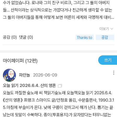
감하고도 사려깊고, 야생마처럼 자유롭고, 숲을 휘도는 폭포만큼 강
수가 없었습니다. 로냐와 그의 친구 비르크, 그리고 그 둘의 아버지
같은데그리고 싸우기보다는 비르크와로냐가 크길기다려 함께합쳐 부
인한 아이, 로냐. 그 아이들을 따라다니며 들여다 보는 것이 너무나 즐
들... 산적이라는 상식적으로는 가깝다거나 친근하게 생각할 수 없는
강한 족을 만드는 길이 현명했을것 같다.
겁다. 두 산적 패거리는 아이들로 하여 자기들의 길을 튼다. 결투 끝에
그 둘의 아버지들을 통해 어떻게 보면 어른의 세계와 극명하게 대비
화합의 방식을 찾고, 함께 공존의 길을 간다. 아이들은 아이들대로, 자
되는 아이들의 세계를 지은이는 말하고 싶었던게 아니었나 하는 생각
더보기
신들의 길을 가겠다고 선언하고... 그리고 봄이 온다. 푸른 덤불마다
을 해보았습니다. 로냐와 비르크가 그 아버지들의 세계를 떠나 둘만
생기가 넘치고 아이들도 생기가 넘친다. 재잘대는 새소리, 흐르는 시
공감 (
0
)
댓글 (0)
의 세계 속에서 살려고 했던 것을 어떻게 생각하면 이해할 수 있었습
내의 소리, 여기저기서 들리는 거친 봄의 소리마냥 로냐와 비르크도
니다. 그러나 무엇보다 화해의 과정을 통해 서로를 이해해 가는 과정
거친 봄의 아이들이다. 로냐는, 숲 속 저 멀리멀리까지 울려 퍼질만큼
을 그렸다는 것도 참 좋았습니다. 그리고 그 누구라도 어린시절 꿈꾸
크게, 봄의 함성을 지른다. 린드그렌의 책에 도맡아 그림을 그린다는
쓰기
마이페이퍼 (12편)
었을 자유로운 숲속에서의 생활이 너무너무 멋있었습니다. 용기가 없
비클란드가 표현한 로냐와, 숲과, 숲 속 생물들과 곰굴... 들은 얼마나
어서 감히 실행해보지 못했을 어린시절의 꿈을 이 책에서 만날 수 있
이 책을 더 빛나게 하는지 모른다. 작가와 삽화가, 이 두사람들에 힘입
파란놀
2026-06-09
메뉴
었습니다. 참 재미있게 읽었습니다...
어, 산적들도 사랑스럽고, 로냐의 아빠인 거친 산적 두목 마티스와 현
오늘 읽기 2026.6.4. 산의 영혼
명하고 다정한 엄마 로비스, 말라깽이 페르까지도 싱싱한 생명을 얻
오늘도 까칠한 숲노래 씨 책읽기숲노래 오늘책오늘 읽기 2026.6.4.
고 살아나는 것 같다. 읽는 내내, 어떻게 이 거친 산적들의 이야기가,
《산의 영혼》 프랭크 스마이드 글/안정효 옮김, 수문출판사, 1990.3.1
이토록 우아하고도 고귀하게 들리는지 믿기가 어려울 지경이었다.
5.아침에 부슬비가 온다. 낮에 구름이 걷히고서 해가 난다. 뽑기는 끝
났는데 뒷말이 수북하다. 종이(투표용지)가 모자랐다는 터무니없는