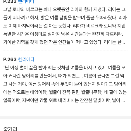
P.232
헨리에타
라이벌 관계인 두 산적 무리 중에서 두목의 딸로 태어난 로냐는 다른
그날 로냐와 비르크는 꽤나 오랫동안 리아와 함께 지냈다. 리아는 그
산적 두목 아들인 비르크와 친해지며, 목숨보다 더 소중한 우정의 가
들이 떠나려고 하자, 밝은 여름 달빛을 받으며 줄곧 뒤따라왔다. 리아
치를 알게 된다. 서로 대립 중인 두 산적 무리를 화해시키려고 노력하
도 이제 마지막이라는 걸 아는 듯했다. 리아가 비르크와 로냐와 지낸
는 소녀의 이야기를 다채로운 서사와 정갈한 언어로 빚어 깊은 감동
특별한 시간은 야생마로 살아갈 남은 시간들과는 완전히 다르리라.
과 용기를 준다. 또한, 글 작가의 세밀한 언어 묘사와 그림 작가가 수
기이한 경험을 갖게 했던 작은 인간들이 떠나고 있었다. 리아는 한참
많은 선을 덧대어 표현한 신비로운 숲속의 풍경은 경쟁 사회에 지친
동안 그 자리에 서서 인간들이 가문비나무 사이로 사라질 때까지 지
우리에게 순수했던 한 시절로 되돌아가게 하고, 무뎌진 감각을 깨우
켜보았다. 그리고 무리로 돌아갔다.
P.263
헨리에타
게 할 것이다.
˝난 야생 벌이 꿀을 빨아 먹는 것처럼 여름을 마시고 있어. 여름을 모
아 커다란 덩어리를 만들어서, 때가 되면...... 여름이 끝나면 그걸 먹
고 사는 거야. 여름 덩어리 속에 무엇이 들어 있는지 알아? 그 덩어리
에는 떠오르는 태양이랑, 월귤이 잔뜩 달린 월귤나무랑, 네 팔에 있는
얼룩이랑, 저녁이면 강물 위로 내리비치는 잔잔한 달빛이랑, 별이 총
총 떠 있는 하늘이랑, 태양이 전나무 위에서 빛나는 한낮의 뜨거운 숲
이랑, 저녁에 잠깐 내리는 비 같은 것들이랑, 다람쥐, 여우, 산토끼, 사
슴, 그리고 알고 있는 모든 야생마들, 또 우리가 수영할 때와 숲에서
줄거리