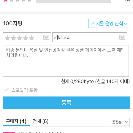
아니지만, 《산적의 딸 로냐》는 소녀에게 주어진 고통을 이겨내는 과
정이 주체적이라 특별하다. 로냐는 다른 환경에서 자라온 소년을 이
100자평
게시물 운영 원칙
해하고 받아들이며 남을 이해하고 사랑하는 법을 아는 소녀이다. 정
의로운 것과 그렇지 않은 것을 구분할 줄 알며, 자신이 믿고 있는 옳은
카테고리
길을 향해 뚝심 있게 걸어간다. 정의롭고 모험심 가득한 소녀가 용기
를 내지 않았다면, 원수지간인 두 산적 무리의 아버지들은 서로를 오
해하고, 미워하며 살아갔을지도 모른다. 어른들의 힘을 빌리지 않고
소녀 스스로 자신의 삶을 결정하고 개척해 나가며 성장하는 모습을
가만히 들여다보면 함께 흐뭇해진다. 《산적의 딸 로냐》는 아이 스스
현재
0
/280byte (한글 140자 이내)
로 결정하게 만드는 힘, 그리고 서로의 개성을 존중하게 되는 시선을
스포일러 포함
기르게 해 준다. ▶ 마음의 눈을 열게 하는 신비로운 숲속으로 들어가
다 살아 움직이듯 묘사되는 신비로운 숲속 풍경과 그 속에 스며들어
등록
태어난 로냐 감정의 묘사는 독자들 마음에 새로운 풍경을 만들어 낸
다. 아스트리드 린드그렌이 인물과 자연이 서로 엉기어 드는 풍경을
구매자 (4)
전체 (8)
다채로운 언어로 표현하기 때문이다. 한 번 갇히면 빠져나올 수 없을
것 같은 위압감을 주는 숲속, 회색 난쟁이들이 우글거리는 동굴, 사납