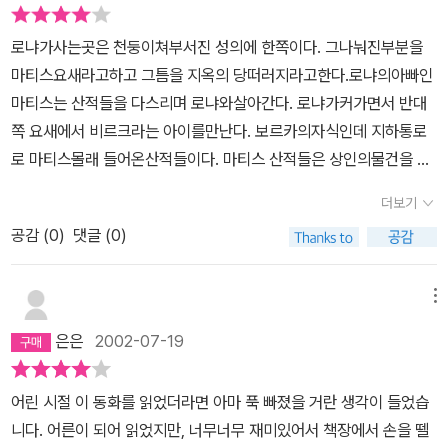
그들 단 둘 밖에 없는 환경에서 그들은 필연적으로 가까와진다. 게다
가 숲의 마음을 가진 아이들이라!두려움을 가지고는 가까이할 수 없
로냐가사는곳은 천둥이쳐부서진 성의에 한쪽이다. 그나눠진부분을
는 숲과, 험난하고 외딴 그들의 삶터인 요새에서 살아가는 그들은 서
마티스요새라고하고 그틈을 지옥의 당떠러지라고한다.로냐의아빠인
로의 생명을 구해줄 만큼의 강인함을 지녔다. 그 강인함은 나중에 로
마티스는 산적들을 다스리며 로냐와살아간다. 로냐가커가면서 반대
냐와 비르크가 도저히 받아들일 수 없는 어른들의 반목을 훌쩍 벗어
쪽 요새에서 비르크라는 아이를만난다. 보르카의자식인데 지하통로
나, 숲에서의 생활을 택할 수 있게 하는 버팀목이기도 하다. 역시나 자
로 마티스몰래 들어온산적들이다. 마티스 산적들은 상인의물건을 빼
연의 아이들, 로냐와 비르크는 반목, 질시, 불화, 투쟁 이따위에 대해
앗아서 부유하지만 보르카는 그러지못해 겨울을나는것이 무척힘들
서는 알지도 못하고 알고 싶지도 않다. 설령 알게 되더라도 그들은 그
더보기
다. 그래서 비르크에게 로냐가식량을 주기도한다.이렇게서로친하게
부조리한 관계를 받아들이지 않는다. 사랑하는 아버지일지라도! 로냐
공감 (
0
)
댓글 (0)
지냈다.하지만로냐는 아빠가하느는일을 몰랐다.그래서 남은 괴롭히
와 비르크는 사랑하는 그들의 터전, 그들의 요람을 떠난다. 그들에 대
지말라고 한다 하지만 그러고 싶지않아한다.로냐가 이제 딸이아니라
한 무조건적이고 본능적인 사랑을 부정하는 것이 아니라, 그들의 부
고해서 비르크와 곰굴에서 살다 어려움을이겨내고다시 아빠에게 돌
메뉴
조리한 삶의 방식을 전면적으로 부정한다. 우리는 맹목적인 증오를
아온다. 또 두부족이 협상하여보르카와마티스가싸워 마티스가왕이
원치 않는다고.로냐가, 산적이 어떤 삶을 사는 사람들이라는 것을 처
은은
2002-07-19
되고로냐와마티스옆에있던말라깨이페르는죽고만다. 비르크와로냐
음 알았을 때, 그 아이는 이렇게 묻는다. '그러면 자기들의 것을 빼앗
는 곰굴이 편하혀그곳에간다.그리;고 광부가되겠다는꿈을 키운다.로
긴 사람들이 괴로와 하지 않나요?' 물론 그렇지! 라고 하자, 로냐는 자
어린 시절 이 동화를 읽었더라면 아마 푹 빠졌을 거란 생각이 들었습
냐는 여자여서 왕이될수없겠지만 남을괴롭히는게 나쁜것이라느느걸
기가 더이상 그런 삶을 받아들일 수 없음을 깨닫는다. 말할 수 없이 다
니다. 어른이 되어 읽었지만, 너무너무 재미있어서 책장에서 손을 뗄
알고있으니 그녀가 산적이된다면.....숲도평화로워지고일석이조일것