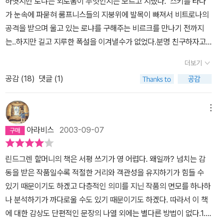
하엿지만 로냐는 외로움이 무엇인지는 모르고 지냈다. 스키를 타다
가 눈속에 파묻혀 룸프니스들의 지붕위에 발목이 빠져서 비트로나의
공격을 받으며 울고 있는 로냐를 구해주는 비르크를 만나기 전까지
는..하지만 길고 지루한 폭설을 이겨낼수가 없었다.분명 친구하자고
말했는데..그렇다고 그냥 눈 속에 파묻혀 눈이 녹아 봄이 올때까지 기
더보기
다릴수가 없는 로냐..석조 홀에서는 여전히 산적들과 재미나게 시간
공감 (
18
)
댓글 (1)
을 보낼수 있었지만 예전처럼 재미난 것은 아니였다.비르크를 만나
친구가 확실한지도 궁금하고...그렇다.아이들은 한곳에 오래 머물러
있는 것도 지루해 하지만 긴 겨울동안 집안에 있는 것도 지겨워 한다,
메뉴
로냐처럼..비록 적의 아들이긴 하여도 친구라도 되어 함께 놀수 있다
아라비스
2003-09-07
면 좋을텐데..두근거리는 것은 나도 마찬가지였다.아이들은 쉽게 친
구가 되고 쉽게 마음도 열지만 왜 어른들은 그렇게 이리 저리 재고 또
린드그렌 할머니의 책은 서평 쓰기가 영 어렵다. 왜일까? 넘치는 감
재며 맘을 터 놓지 못하고 끙끙거리는지..서로가 적이라며 으르렁 거
동을 받은 작품일수록 적절한 거리와 객관성을 유지하기가 힘들 수
리지만 결국에는 서로 한 가족이 되어 지내게 될 것을..봄이 되고 로냐
있기 때문이기도 하겠고 다층적인 의미를 지닌 작품의 면모를 하나하
와 비르크가 곰굴 속에서 살게 되었을 때는 정말 아슬 아슬 불안하였
나 분석하기가 까다로울 수도 있기 때문이기도 하겠다. 따라서 이 책
다..공격자들을 피해 물속에서 나뭇잎 속에 숨어 폭포가까이 까지 휩
에 대한 감상도 단편적인 문장의 나열 외에는 별다른 방법이 없다.1.