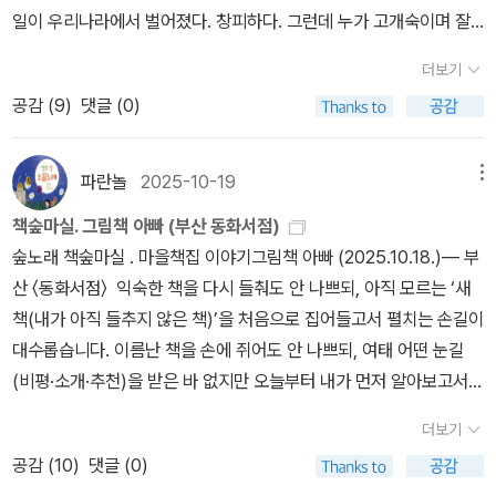
일이 우리나라에서 벌어졌다. 창피하다. 그런데 누가 고개숙이며 잘
못을 비는지 모르겠다. 누가 뽑기를 했는지 안 했는지 아무도 알아서
더보기
는 안 될 노릇일 텐데, 전남 고흥에서 2011년부터 살며 돌아보면, 모
공감 (
9
)
댓글 (0)
든 뽑기를 할 적마다 “왜 그 집은 아직 안 뽑았느냐?”는 손전화를 끝
없이 받았다. “왜 사전투표를 안 하느냐?”고 따지는 손전화가 오기도
했다. 저녁 17:00 시골버스를 타고서 나래터를 다녀온다. 집으로 돌
파란놀
2025-10-19
메뉴
아갈 18:30 시골버스를 기다리는데, 버스나루에서 어느 할매가 ‘시끄
책숲마실. 그림책 아빠 (부산 동화서점)
럽게 전화하는 할배를 나무라는 큰소리’를 끝없이 읊는다. 할매요, 할
숲노래 책숲마실 . 마을책집 이야기그림책 아빠 (2025.10.18.)― 부
매도 시끄럽습니다. 《산의 영혼》을 돌아본다. 아직 새판으로 다시 나
산 〈동화서점〉 익숙한 책을 다시 들춰도 안 나쁘되, 아직 모르는 ‘새
온다. 놀라우면서 반갑다. ‘멧넋’을 느끼고 ‘멧숨’을 읽으며 ‘멧빛’을
책(내가 아직 들추지 않은 책)’을 처음으로 집어들고서 펼치는 손길이
말하는 조그마한 꾸러미이다. 더 높이 오르는 길이 아니라, 그저 한 발
대수롭습니다. 이름난 책을 손에 쥐어도 안 나쁘되, 여태 어떤 눈길
짝씩 디디며 나아가는 길이다. 한꺼번에 껑충 뛰어오르는 길이 아니
(비평·소개·추천)을 받은 바 없지만 오늘부터 내가 먼저 알아보고서
라, 둘레를 하나하나 느끼고 누리면서 함께하는 길이다. 누구를 뽑든
사랑할 책을 헤아리는 손끝이 대단합니다. 대수롭거나 대단할 적에는
일꾼이면 된다. 모든 사람이 일꾼이어야 맞다. 서로 돌아가면서 일을
더보기
“모두 우리한테 아름답다”는 뜻입니다. 아이 손을 잡고서 책집마실
맡아야 하지 않을까.#The Spirit of the Hills #FrankSSmytheㅍ
공감 (
10
)
댓글 (0)
을 나온 젊은 엄마뿐 아니라 젊은 아빠도 “아직 낯설거나 모르는 그림
ㄹㄴ글 : 숲노래·파란놀(최종규). 낱말책과 노래를 쓴다. 숲을 품은 시