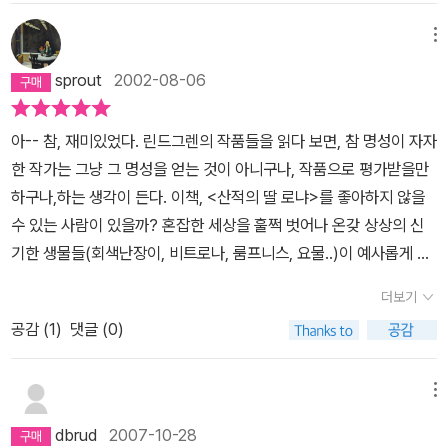
살 넘은 아줌마를 울리다니... 그녀의 이야기 속에 어린 시절 내 모습
아슬아슬하게 줄타기를 하게 만든다. 이 점은 무척 중요한데 그 까닭
이 들어있다. 마음 속 깊이 묻어두어 잊고 있던 옛 기억과 상처들이 따
메뉴
은 '타고난' 로냐와 '다시 태어난' 로냐의 성격 차이, 즉 로냐의 입사식
뜻한 햇살을 받으며 달달해지는 느낌이랄까... 가부장적인 사회와 가
과정과 그 의미를 부각시켜 주기 때문이다. 4. 작품 자체를 놓고 평가
sprout
2002-08-06
족 구조를 살아온 여성이라면, 로냐의 용기에, 행동에 박수를 보내지
할 때 당연 별 다섯 개를 주어야 마땅하다. 하지만 네 개만 주고 마는
않을 수 없다. 어느 시대건 있어왔던 자유를 갈망하는 여성의 모습은
이유는 보다 솔직하기 위해서다. 로냐의 입사식 과정은 올바르고(?)
아-- 참, 재미있었다. 린드그렌의 작품들을 읽다 보면, 참 명성이 자자
아름답다.린드그렌은 거기에 또한, 즐거운 이야기 읽기를 선사해 주
흥미진진했지만 이미 입사식을 지나 성인인 나에게 어린 소녀의 자아
한 작가는 그냥 그 명성을 얻는 것이 아니구나, 작품으로 평가받을만
었다.
탐색 과정이 감동의 한계를 지닐 수밖에 없다는 점을 엄밀히 고백하
하구나,하는 생각이 든다. 이책, <산적의 딸 로냐>를 좋아하지 않을
고 싶다.
수 있는 사람이 있을까? 혼잡한 세상을 훌쩍 벗어나 온갖 상상의 신
기한 생물들(회색난장이, 비트로나, 룸프니스, 요물..)이 예사롭게 등
장하는 깊은 숲속 요새에서, 아주 특별한 방식으로 살아가는 두 무리
더보기
의 산적들, 게다가 로미오와 줄리엣인 양 원수의 집안의 자식들, 이 정
공감 (
1
)
댓글 (0)
도만으로도 온갖 흥미로운 이야기가 넘친 것 같다. 그러나 그뿐일까?
절대!!숲을 사랑하는 숲의 아이 로냐와 비르크, 사려깊고 순수하고 마
음이 따뜻한 아이들의 모습이 책을 읽는 내내 얼마나 나를 흐뭇하게
메뉴
해 주었는지 모른다. 어찌할 바 없는 원수의 집안이건만, 아이라고는
dbrud
2007-10-28