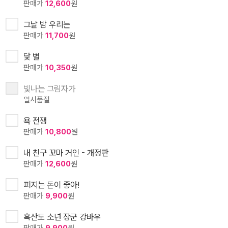
판매가
12,600
원
그날 밤 우리는
판매가
11,700
원
닻 별
판매가
10,350
원
빛나는 그림자가
일시품절
욕 전쟁
판매가
10,800
원
내 친구 꼬마 거인 - 개정판
판매가
12,600
원
퍼지는 돈이 좋아!
판매가
9,900
원
흑산도 소년 장군 강바우
판매가
9,900
원