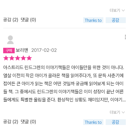
쓸려 내려갔을때의 그 아슬아슬함..그리고 새끼 야생마의 곰 습격과
이 세상 모든 딸들에게 이 책을 권하고 싶다. 산적의 '아들'이 아닌 산
리아의 곰 공격을 목격한 로냐의 두려움..하지만 언제 싸우고 곰굴을
더보기
적의 '딸'이 주인공으로 스스로의 정체성을 찾아나가는 과정은 얼마나
뛰쳐 나갔냐는 듯이 서로 화합하여 이끼를 모아 리아를 치료해주는
공감 (
2
)
댓글 (0)
통쾌한지. 아직까지도 유명한 문학, 예술 작품에서 어린 소녀가 멋진
모습은 아이답기만 하다. 리아를 통해 우유를 받아 마시며 야생마를
주인공으로 탄생하는 과정은 드물다. 미야자키 하야오 감독의 '원령
길들이는 멋진 아이들. 참 지혜롭게 잘 견디는 모습에 놀라웠지만 로
공주'와 '바람계곡의 나우시카' 정도? 린드그렌 할머니가 자신의 어린
메뉴
냐와 다르게 비르크의 부모는 한번도 찾지 않았다는게 참 신기할 정
시절을 '얼마나 신나게 놀았는지 놀다가 죽지 않은게 신기하다'고 회
도였다. 로냐는 여자라서 부모가 더 찾았던 것인가?/애가 타는 것은
보리앤
2017-02-02
상한 적이 있다던데 씩씩하고 활동적인 로냐야말로 작가의 분신으로
마찬가지였을텐데 비르크의 쪽에서는 한번도 찾아오지 않았다는게
탄생한 것이 아닌가 싶다.2. 숲은 로냐와 비르크가 자신의 정체성을
신기하면서도 아쉬움이었다.산적의 딸 로냐를 통해 신나는모험과 함
아스트리드 린드그렌의 이야기책들은 아이들만을 위한 것이 아니다.
찾아가는 입사식의 공간이다. 이들은 부모로부터 독립해 다른 곳이
께 지혜로운 로냐와 비르크를 통해 더 건강한 생각을 하며 살수 있을
열살 이전의 작은 아이가 골라온 책을 읽어주다가, 또 문득 사춘기에
아닌 숲에서 생활하며 스스로의 모습을 만들어가고 발견해간다. 물론
것이다.그리고 로냐 엄마를 통해 어머니는 참 지혜로운 사람임을 다
접어든 큰 아이가 읽는 책은 어떤 것일까 궁금해 읽어보게 되는 아이
이 이야기의 입사식은 그 어떤 이야기에서보다 훨씬 주체적이고 흥미
시 알게 되었고 건강한 생각을 하며 사는 부모 밑에는 늘 바른 아이가
들 책. 그 중에서도 린드그렌의 이야기책들은 이미 성장이 끝난 어른
진진하다. 아이들은 완전한 고립과 위험의 장소이면서도 한편 원초적
커 가고 있다는 것 또한 새삼 느낀다.
들에게도 특별한 울림을 준다. 환상적인 상황도 재미있지만, 이야기
생명력의 근원지인 숲에서 정체성을 찾아간다.3. 린드그렌의 모든 작
를 읽다보면 어느덧 주인공들을 따라 울고 웃는 나를 발견하게 된다.
품에서 그렇듯이 빼어난 묘사와 독특한 유머는 이 책이 지닌 또 하나
더보기
코끝 찡하게 하는 순간들을 어쩌면 그렇게 마술처럼 그려내는 지...스
의 장점이다. 산적들의 캐릭터는 눈에 보이듯이 선연하고 그들의 말
공감 (
2
)
댓글 (0)
웨덴이라는 낯선 북유럽의 할머니가 들려주는 이야기가 한국의 마흔
과 행동에 웃음짓게 한다. 유머는 산적들이 악한과 선인의 경계에서