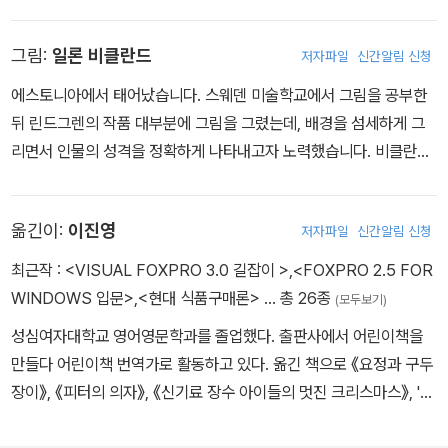
어로 번역되었습니다. 『사자왕 형제의 모험』, 『내 이름은 삐삐 롱스타
모습에 실망한 로냐는 스스로 비르크가 속한 산적 무리 쪽으로 가 버
킹』으로 대표되는 린드그렌의 작품들은 아동문학의 고전으로 일컬어
린다. 우여곡절 끝에 로냐와 비르크는 각자의 산적 무리로 돌아가게
그림:
일론 비클란드
저자파일
신간알림 신청
지고 있고, ‘어린이책의 노벨상’으로 불리는 한스 크리스티안 안데르
되지만, 로냐는 아버지와 함께 있을 수 없다며 비르크와 함께 곰이 사
센 상, 스웨덴 아카데미 대상 등 많은 상을 수상했으며, 영화와 텔레비
는 동굴로 들어가 버린다. 과연 로냐는 아버지를 용서하고, 비르크와
에스토니아에서 태어났습니다. 스웨덴 미술학교에서 그림을 공부한
전 드라마로 제작되어 세계 여러 나라에 방영되었습니다. 린드그렌은
의 우정도 지킬 수 있을까?
뒤 린드그렌의 작품 대부분에 그림을 그렸는데, 배경을 섬세하게 그
어린이와 여성, 동물과 같이 약하고 억압받는 존재들을 위해 힘껏 목
리면서 인물의 성격을 정확하게 나타내고자 노력했습니다. 비클란드
소리를 낸 활동가이기도 했습니다. 특히 어린이와 동물의 권리를 지
가 그린 코가 조그맣고 볼이 둥근 아이들의 모습은 자기 아이들의 모
지하고 그들에게 가해지는 폭력에 대해 강하게 비판했습니다. 그녀
습에서 영감을 얻은 것입니다. 비클란드의 작품은 소박하고 평화로운
자신이 여성으로서 또 미혼모로서 사회적 폭력에 부딪친 젊은 시절을
옮긴이:
이진영
저자파일
신간알림 신청
분위기부터 어두운 심연까지 다양한 면을 지닌 것으로 평가받으며 여
보냈으며, 이를 통해 얻은 통찰을 외롭고 약한 존재들을 따뜻하게 위
러 상을 수상했습니다.
최근작 :
<VISUAL FOXPRO 3.0 길잡이 >
,
<FOXPRO 2.5 FOR
로하는 언어로 승화시켰습니다. 린드그렌은 1980년대 후반 수의사
WINDOWS 입문>
,
<현대 식품구매론>
… 총 26종
(모두보기)
크리스티나 포르슬룬드(Kristina Forslund)와 함께 스웨덴의 여러
성심여자대학교 영어영문학과를 졸업했다. 출판사에서 어린이책을
일간지에 공장식 축산을 비판하는 기고문을 실었고, 동물에 대한 더
만들다 어린이책 번역가로 활동하고 있다. 옮긴 책으로 《요정과 구두
나은 대우를 요구하는 캠페인을 벌였습니다. 결국 이들의 활동은 후
장이》, 《피터의 의자》, 《신기료 장수 아이들의 멋진 크리스마스》, '앵
에 ‘린드그렌 법(Lex Lindgren)’이라고도 불리게 된 법의 제정으로
거스' 시리즈 등이 있다.
이어졌습니다. 린드그렌의 80세 생일에 발표된 이 법은 세계에서 가