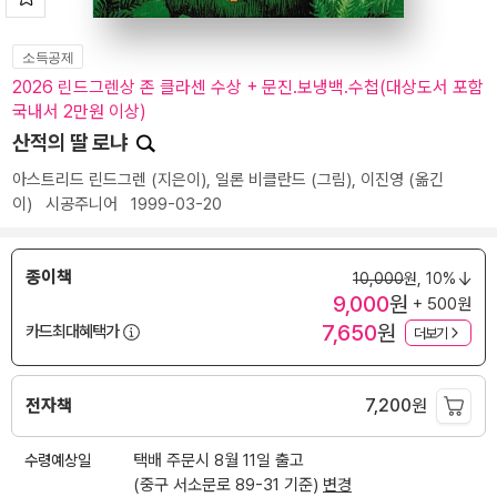
소득공제
2026 린드그렌상 존 클라센 수상 + 문진.보냉백.수첩(대상도서 포함
국내서 2만원 이상)
산적의 딸 로냐
아스트리드 린드그렌
(지은이),
일론 비클란드
(그림),
이진영
(옮긴
이)
시공주니어
1999-03-20
종이책
10,000
원,
10%
9,000
원
+ 500원
7,650
원
카드최대혜택가
더보기
전자책
7,200
원
수령예상일
택배 주문시 8월 11일 출고
(중구 서소문로 89-31 기준)
변경