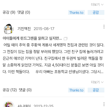
동네 도서관에서 어린이책을 많이 빌려보았다. 거기에서 <내 이름은
백경학 옮김, 길벗어린이, 1996.6.25.첫/2004.8.15.20벌)#Otfrie
로소 온누리가 아름답다는 뜻을 널리 흩뿌렸습니다.ㅅㄴㄹ※ 글쓴이
원, 목포시의원 당선https://n.news.naver.com/article/660/00
더보기
삐삐 롱스타킹>을 찾아냈다. 그리고 ‘아스트리드 린드그렌‘이라는 이
dPreussler #WinnieGebhardtGayler #DiekleineHexe《종이비
숲노래(최종규) : 우리말꽃(국어사전)을 쓰고 “말꽃 짓는 책숲”을 꾸
00110617?cds=news_media_pc&type=editn[단독] 2시부터
공감 (
9
)
댓글 (0)
름을 처음 알게 되었다. 그때 나는 뭐부터 해야할 지 모르고 있었기 때
행기》(하야시 아키코 그림·고바야시 미노루 글/박숙경 옮김, 한림출
리는 사람. 《쉬운 말이 평화》, 《곁말》, 《곁책》, 《새로 쓰는 비슷한말
'투표지 부족' 알렸는데 '직원 3명 뿐'…사태 키웠다https://n.news.
문에 그 이름도 그저 내가 생각할 때 괜찮은 작가 리스트 중 하나로 올
판사,2008.6.3.)#こばやしみのる #小林實 #林明子 #かみひこ
꾸러미 사전》, 《새로 쓰는 겹말 꾸러미 사전》, 《새로 쓰는 우리말 꾸
naver.com/article/437/0000494584
리고는 희미하게 남겨놓았다. 그러다가 우연히 어린이 책방에서 일하
うき (1973년)《아모스와 보리스》(윌리엄 스타이그/김경미 옮김, 비
기진맥진
2015-08-17
메뉴
러미 사전》, 《책숲마실》, 《우리말 수수께끼 동시》, 《우리말 동시 사
게 되었고 그곳에서 다시 그 이름을 찾았다. 린드그렌의 책이 가득했
룡소, 1996.7.15.첫/2013.12.15.51벌)#AMOS&BORIS #William
전》, 《우리말 글쓰기 사전》, 《이오덕 마음 읽기》, 《시골에서 살림 짓
아이들에게 린드그렌을 읽히고 싶지만...
다. 책방의 선생님들 모두 린드그렌을 좋아했고 그녀와 그녀의 작품
Steig (1971년)《참새의 빨간 양말》(조지 셀던 톰프슨 글·피터 리프
는 즐거움》, 《마을에서 살려낸 우리말》, 《읽는 우리말 사전 1·2·3》 들
어릴 때의 추억 중 주황색 계몽사 세계명작 전집과 관련된 것이 많다.
에 대한 이야기를 자주 들었다. 내 머릿속에 린드그렌의 이름이 더 진
먼 그림/허미경 옮김, 비룡소, 2015.11.23.첫/2022.11.15.8벌)#Sp
을 썼다. blog.naver.com/hbooklove#AstridLindgren
그 전집이 있는 집을 정말 부러워 했었다. 그런 친구 집에 놀러가려고
하고 깊게 새겨졌다.4년 정도 일하다 책방을 그만두었고 그 이유 중
arrowSocks #GeorgeSelden #PeterJLippman (1965년)《발
은근히 애쓰던 기억이 난다. 친구집에서 한 두권씩 빌려온 책들을 정
하나는 스웨덴에 가기 위해서였다. 비행기 안에서 그녀의 평전을 읽
명가 매티》(에밀리 아놀드 맥컬리 글·그림/김고연주 옮김, 비룡소, 2
말 소중하게 읽었던 기억도. 지금 4,50대이신 분들은 보면 아실 것이
었다. 멋진 사람이었다. 평전에서도 지루하지 않은 사람이라니.린드
007.2.6.첫/2017.6.26.15벌)#MarvelousMattie #HowMargar
다. 이런 책들이다. 우리 아빠는 초등학교 선생님이셨다. 그당시는
그렌이 살았던 마을을 돌아다녔고 가족들이 살았던 생가 옆에 있는
etEKnightBecameanInventor《세상에서 가장 큰 여자 아이 안젤
대부분 어렵게 살았고 외벌이 교사 또한 그랬던 것 같다. 월급날이 되
박물관도 갔다. 린드그렌의 작품 속에 나온 마을을 모두 재현해놓은
리카》(앤 이삭스 글·폴 젤린스키 그림/서애경 옮김, 비룡소, 2001.1
더보기
면 아빠는 언니랑 내 손을 잡고 개천 길을 따라 국민대 앞 서점에 가서
놀이공원에도 갔다. 놀이기구가 있는 것이 아니라 실제 마을처럼 꾸
0.8.첫/2007.2.5.18벌)#SwampAngel #AnneIsaacs #PaulOZ
공감 (
12
)
댓글 (0)
문고판 책을 한 권씩 사주시곤 했다.(어릴 때 우린 정릉에 살았다) 그
며놓고 풀밭과 숲이 펼쳐져 있는 공원이었다. 그 안에서 린드그렌의
elinsky《흉내쟁이 꼬마 발레리나》(페트리샤 리 고흐 글·이치카와 사
리고 아빠도 삼중당 문고 한 두 권을 사셨다.(삼중당 문고 또한 40대
작품 한 꼭지를 뮤지컬로 공연하기도 하고 거리 연주도 했다. 잊을 수
토미 그림/김경미 옮김, 현암사, 2003.10.20.)#TanyaandEmilyin
는 되어야 기억할 것이다.ㅎㅎ) 그렇게 책에 목말라하는 가족이었지
서니데이
2013-12-25
메뉴