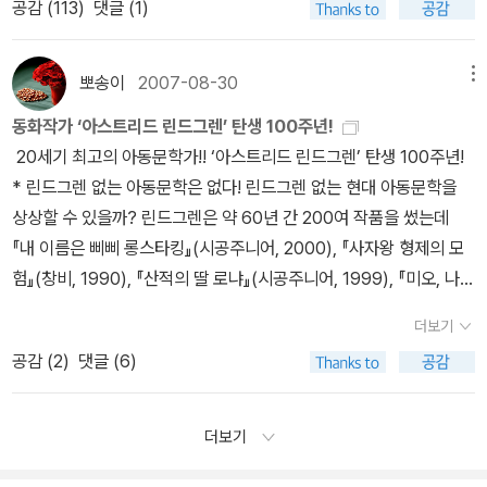
공감 (
113
)
댓글 (1)
탁 같지는 않지만, 사진이 좋아서인지 책이 갖고 싶긴 하더군요. 3.
그래도 이제 알았으니, 신간이 나올 때마다 눈여겨볼란다. *^^* ㅎㅎ
의 정원의 환상적 느낌도 아름답지만 난 이책이 너무 아름다워 슬프
마가 좋아하는 삐삐를 만든 사람이 바로 린드그렌이다. 린드그렌 선
리브 바이 나이트 ; 밤에 살다-- 데니스 루헤인
그리고 [국일아이] 출판사의책들도 마음에 든다.[주니어 랜덤]에서
다. 아니 너무 슬퍼서 아름다운가? 형제의 애틋한 사랑, 죽음 이후의
생님 얼굴에는 깊은 주름이 박혀 있는데, 그건 아주 당연한 일이다. 올
1. 밤에 살다2. 살인자의 섬3. 문라이트 마일4. 5. 운명의 날6.
나오는 [직업의 세계가 궁금해] 시리즈 책들도 찜해두었다. 특히나,
세계 낭기열라의 행복과 아름다움, 그곳에서 그들이 함께 겪어야 하
뽀송이
2007-08-30
메뉴
해 아흔다섯 살이 된 할머니이기 때문이다. 나는 린드그렌 선생님 책
7. 미스틱 리버8. 9. 가라, 아이야, 가라 -- 데니스 루헤인의 신작소설
법으로 희망을 주는 변호사 책은 얼른 읽고 싶다. 무궁무진한 직업의
는 모험, 그 과정의 긴장감 등 어느것 하나 흠잡기 어려운 명작이다.
을 일곱 권 가지고 있다. 모두 열 번 넘게 읽었고. 요즘도 잠자기 전에
동화작가 ‘아스트리드 린드그렌’ 탄생 100주년!
인데, 2013년 수상작이니까 원서도 나온지 얼마 안되는 책입니다. 목
세계에서 잘 알려지지 않고 또 전망이 밝은 직업들을 소개하면서 우
그래도 이 책을 손에 잡는 아이들이 별로 없다. 창비어린이문고판(왼
조금씩 읽는다. 머릿속에는 린드그렌 선생님의 이야기를 늘 넣고 다
20세기 최고의 아동문학가!! ‘아스트리드 린드그렌’ 탄생 100주년!
차를 보니까 1926-1935년 사이가 배경이 되는 시기일 듯 한데, 제
리의 아이들에게 멋진 꿈과 미래를 주었으면 좋겠다.[청어람 주니어]
쪽)은 좋은 작품이 많은데 비하여 가독성이 떨어져 이제 개정판을 내
닌다. 린드그렌 선생님이 없는 내 생활은 상상할 수도 없다. (9쪽) 나
* 린드그렌 없는 아동문학은 없다! 린드그렌 없는 현대 아동문학을
목에 대한 소개를 빌려오자면 이렇습니다. '리브 바이 나이트 - 밤에
에서 나오는 [생생 푸른 교과서]시리즈는 제목이 참 재미있다.또한 다
야 할 것 같다. 그 중 몇 편은 이렇게 '재미있다! 세계명작' 시리즈로 다
는 스웨덴에 가서 린드그렌 선생님을 만나는 장면을 상상하기 시작했
상상할 수 있을까? 린드그렌은 약 60년 간 200여 작품을 썼는데
살다'라는 제목은 니컬러스 레이 감독의 영화 「그들은 밤에 산다(The
른 책들도 눈여겨볼 것들이 제법 된다.그 이외에 여러 책들 - '아, 읽고
시 나왔다.(오른쪽) 혹시 칼라판? 하고 구입해 보았는데 그림도 예전
다.먼저 린드그렌 선생님을 꼭 껴안는다. 선생님 품은 따뜻하고 옷을
『내 이름은 삐삐 롱스타킹』(시공주니어, 2000), 『사자왕 형제의 모
y Live By Night, 1949)」와 라울 월시 감독의 영화 「그들은 밤에 달
싶다.'김용택 선생님의 책 - 3월 18일 출간으로 예약판매된단다. 내가
판이랑 똑같다. 난 이 그림이 책의 느낌을 가장 잘 살린다고 생각하지
부드럽다. 나는 선생님의 손을 잡는다. 백 살이 넘은 선생님은 손에 주
험』(창비, 1990), 『산적의 딸 로냐』(시공주니어, 1999), 『미오, 나의
린다(They Drive By Night, 1940)」에서 영감을 받은 제목으로 알
참 좋아하는 선생님의 책이나 무척 기다려진다.한국에 가면 우리 아
만 각종 현란한 볼거리에 익숙해진 아이들의 눈길을 끌지는 못하는
름이 많다. 코끼리 가죽을 만지는 것 같다. 나는 스웨덴 말로 선생님한
미오』(우리교육, 2002), 『라스무스와 방랑자(시공주니어, 2001),
려져 있다. 1929년 미국 금주법 시기를 배경으로 한 느와르 소설이
이와 함께 여행을 하고 싶다. - 섬진강 변이랑 김용택 선생님의 사가
것 같다. 어쨌든 구입했으니 학급문고에 넣으며 슬쩍 권해볼 생각이
더보기
테 말한다. '선생님이 이 세상에 계셔서 정말 기뻐요. 저는 선생님을
『소년 탐정 칼레』(논장, 2002) 등 대표작만도 헤아릴 수 없을 만큼
라는 것 같은데, 이 책도 영화화 가능성이 있습니다. 앞서 <살인자들
에 꼭 들러보련다. 그리고 김용택 선생님께서 교편을 잡았던 덕치초
다. 과연....? 고아소년 보쎄는 입양된 가정에서도 사랑을 받
공감 (
2
)
댓글 (6)
열번째 생일 다음 날 처음 만났어요. 선생님을 만나지 못했다면 저는
많다. 만약 그의 작품을 뺀다면 세계 아동문학은 매우 빈약해지고 만
의 섬>이 마틴 스콜세지 감독에, 레오나르도 디카프리오가 출연했던
등학교와 선생님도 꼭 뵈어야지.이제 퇴직하셨으니, 수업하시는 장면
지 못하고 늘 외롭게 지낸다. 어느날 저녁 심부름을 다녀오던 길에 보
아주 재미없고 쓸쓸한 어린 시절을 보냈을 거예요. 저는 선생님께 편
다. 그가 전 세계 아동문학에 끼친 영향은 실로 지대하다. 지난 2002
<셔터 아일랜드>로 나왔습니다. <미스틱 리버>는 클린트 이스트우
은 볼 수 없으려나!코박사와 함께 떠나는 다문화 여행 유네스코 아시
쎄는 공원 벤치 옆에 버려져있던 병 속의 거인을 꺼내주고 <머나먼
지를 쓰려고 스웨덴 말을 배웠어요. 선생님은 백 권이 넘는 어린이 책
년 94세의 나이로 세상을 떠났을 때 세계 아동문학계는 큰 별 하나를
드 감독의 영화로 나왔죠. 이 책도 영화로 만들어지면 곧 볼 수 있을
더보기
아.태평양 국제이해교육원 지음, 김경아 그림 / 대교출판 / 2010년 2
나라>로 가게 된다. 그곳에는 왕인 아빠가 계셨다. 한없이 사랑스러
을 쓰셨다는데 한국말로 된 책은 많지 않아요. 저는 앞으로 스웨덴 말
잃은 것처럼 애도했다. 그는 떠났지만 세계 아동문학계에 미치는 그
것 같습니다. <가라, 아이야 가라>도 영화로 나왔는데, 감독이 벤 에
월 [태국, 베트남, 필리핀, 몽골]의 신비하고 놀라운 이야기] 라고 한
운 눈빛으로 바라보며 '미오, 나의 미오'라고 말해주는 아빠. 그러나
을 더 열심히 공부해서 '옮긴이'가 될 거예요. 선생님 책을 하나도 빼