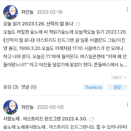
책”을 먼저 펼쳐서 반갑게 배울 수 있기를 바라요. 온누리 모든 그림
골에서 산다. 살림을 짓는 하루를 가꾼다. 《열두 달 소꿉노래》, 《풀꽃
책은 ‘아이 혼자’ 읽는 책이 아닙니다. ‘엄마가 아이한테만’ 읽히는 책
파란놀
2023-02-16
메뉴
나무 들숲노래 동시 따라쓰기》, 《새로 쓰는 말밑 꾸러미 사전》, 《미래
이 아닙니다. ‘엄마도 아빠도 아이도’ 처음으로 새롭게 만나서 눈뜨고
세대를 위한 우리말과 문해력》, 《들꽃내음 따라 걷다가 작은책집을
오늘 읽기 2023.1.26. 산적의 딸 로냐
귀열고 마음짓는 첫발을 나란히 내딛는 즐거운 노래꾸러미입니다.
보았습니다》, 《우리말꽃》, 《쉬운 말이 평화》, 《곁말》, 《책숲마실》,
오늘도 까칠한 숲노래 씨 책읽기숲노래 오늘책오늘 읽기 2023.1.26.
가랑비가 가볍게 듣는 낮입니다. 부산 보수동으로 마실을 나온 사람
《우리말 수수께끼 동시》, 《시골에서 살림 짓는 즐거움》, 《이오덕 마
《산적의 딸 로냐》 아스트리드 린드그렌 글·일론 비클란드 그림/이진
이 제법 있습니다. 아주 많지는 않더라도, 빗길을 가만히 거닐면서 이
음 읽기》를 썼다. blog.naver.com/hbooklove+서울 송파구 곳곳
영 옮김, 1999.3.20.오늘도 어제처럼 11:10 시골버스가 안 오려나
책 저 책 들여다보는 길손을 꽤 볼 수 있습니다. ‘좋은그림’을 바라며
서 투표용지 동났다… 선관위 '투표율 높아서'https://n.news.nave
하고 나와 본다. 오늘은 11:18에 들어온다. 버스일꾼한테 “어제 왜 안
찰칵찰칵 스치는 사람을 보고, 나긋이 머물며 한 자락 두 자락 품는 책
r.com/article/469/0000934279[6·3 지선] 송파구 투표지 부족
들어왔느냐?” 하고 따진들 덧없기에 말없이 탔다. 흔들버스에서 노래
손을 봅니다. 오늘은 〈동화서점〉부터 깃듭니다. 그림책을 잘 모르는
에 '대기표' 발부…계속 진행https://n.news.naver.com/mnews/
꽃을 쓰고 하루글을 쓴다. 고흥읍에 내려 순천으로 건너간다. 시외버
이웃님한테 드리려고 이모저모 챙깁니다. 이제 막 그림책에 다가서기
더보기
article/001/0016116734?rc=N&ntype=RANKING서울 송파·
스에 빈자리가 없다. 이렇게 많이 타면 예전처럼 30분마다 다니도록
를 바라는 ‘나어린 아빠’와 ‘나이든 아빠’한테 드리려고 요모조모 고릅
공감 (
3
)
댓글 (0)
강남·광진구 곳곳서 투표용지 없어 중단 초유의 사태https://n.new
다시 늘려야 하지 않을까. 저잣마실을 하고서 순천 마을책집 〈책마실〉
니다. 아기가 태어나기 앞서 어버이 둘이 나란히 읽고 되새길 적에 빛
s.naver.com/article/023/0003979973[속보] 경기 평택을, 국
로 찾아가서 느긋이 책을 살핀다. 책값을 셈하고서 〈책방 심다〉로 가
나는 그림책입니다. 아이가 자라는 동안 어버이 둘이 함께 읽고 배우
힘 유의동 '깜짝 당선'…조국 앞날은?https://n.news.naver.com/a
는 버스를 탈 즈음 “아, 사려고 골라둔 책을 하나 잊었네!” 하고 깨닫
파란놀
2022-05-05
메뉴
기에 아름다운 그림책입니다. 아이가 커서 스무 살이나 서른 살을 지
rticle/002/0002443872선관위, 투표지 부족 사태에 '선거 연기·
는다. 〈심다〉는 어귀에 ‘한동안 쉰다’는 알림글을 붙였다. 집안일이나
나더라도 새삼스레 들추며 눈물짓고 웃음짓는 사랑스러운 그림책입
사람노래 . 아스트리드 린드그렌 2022.4.30.
재선거 사유 해당안돼'https://n.news.naver.com/mnews/articl
바깥일이 있으면 느긋이 쉬셔야지. 책집 옆에 있는 ‘필름자판기’를 들
니다. 온누리를 돌아보면 “그림책 읽는 엄마”는 늘 있습니다. 아니,
숲노래 노래꽃사람노래 . 아스트리드 린드그렌나도 할 수 있어나무타
e/001/0016118161?rc=N&ntype=RANKING+원·달러 환율 장
여다보는데, 한창 필름사진을 찍던 무렵 2500원쯤 하던 ‘일포드 XP