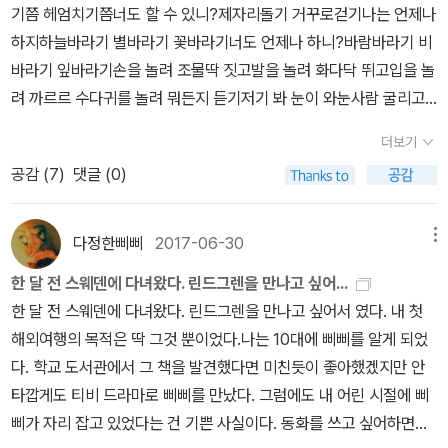
두 어버이 가운데 으레 엄마 쪽만 그림책을 읽기 일쑤입니다. “그림책
기쯤 헤엄치기쯤너도 할 수 있니?제자리돌기 거꾸로걷기나는 언제나
중 1530원 돌파…2개월 만에 최고https://n.news.naver.com/art
2’이 있어 한참 바라보았다. 이제 15400원이로구나. 《산적의 딸 로
읽는 아빠”가 아주 없지 않으나 너무 적거나 드뭅니다. 아빠란, 집밖
하지하늘바라기 별바라기 꽃바라기너도 언제나 하니?바람바라기 비
icle/666/0000109932환율, 야간거래서 1,540원 넘어…금융위기
냐》는 전남 광주 ‘일과놀이’에서 ‘김라합 옮김’으로 1992년에 처음
에서 돈만 많이 벌어오면 될 자리이지 않습니다. 아이는 엄마사랑과
바라기 잎바라기손을 놀려 조물딱 짓고발을 놀려 화다닥 뛰고입을 놀
이후 최고(종합2보)https://n.news.naver.com/mnews/article/
나왔다. ‘삐삐’는 대단하고 ‘로냐’는 아름답다. ‘마디타’는 사랑스럽고
아빠사랑을 나란히 받기를 바라요. 아이는 “어버이사랑”을 받으려고
려 까르르 수다귀를 놀려 뭐든지 듣기저기 봐 눈이 와눈사람 굴리고
001/0016120618?rc=N&ntype=RANKING[속보]오세훈, 정원
‘리사벳’은 즐겁다. 여기에 ‘미오’는 따뜻하지. 우리나라는 아직 우리
태어납니다. 이 나라가 거듭나려면, 젊은 아빠도 나이든 아빠도, 짝맺
눈송이 뭉치자저기 봐 새가 날아활갯짓 나란히 언덕을 넘자“긴버선
오에 역전 후 격차 벌려…서울시장 0.26%P차 초접전https://n.ne
아이들 이름이 얼마나 아름답거나 사랑스럽거나 따뜻한가를 그려내
더보기
지 않고 홀로 아재나 할배가 된 사람도, 아이 곁으로 다가가서 그림책
(롱스타킹) 삐삐”로 알려진 아스트리드 린드그렌 님은 1907년에 태
ws.naver.com/article/020/0003724429보수 강세에 집중된
지 못 한다. 앞으로는 바뀔까?#RonjaRovardotter #AstridLindgr
공감 (
7
)
댓글 (0)
을 읽고 동화책을 나누고 만화책을 펼 노릇입니다. 이 나라가 바뀌려
어납니다. 시골집에서 시골빛을 실컷 누리며 뛰놀았고, 일찌감치 아
투표용지 부족 지역…국민의힘 '참정권 침해' 공세https://n.news.n
enㅅㄴㄹ※ 글쓴이숲노래(최종규) : 우리말꽃(국어사전)을 씁니다.
면, 나라지기를 맡든 벼슬아치를 하든 하루에 그림책 한 자락씩 아이
들하고 딸을 낳으며 글을 쓰는 일을 했는데, 일곱 살 딸아이가 아파서
aver.com/article/014/0005530300JK김동욱, '투표용지 부족'
“말꽃 짓는 책숲, 숲노래”라는 이름으로 시골인 전남 고흥에서 서재
랑 꼭 읽을 줄 아는 참하고 상냥한 아빠나 아재나 할배로 설 노릇입니
누워 지내던 어느 날, 어머니한테 불쑥 ‘삐삐’ 이야기를 들려주기를 바
사태에 '사과문 보니 어이가 없다'https://n.news.naver.com/arti
다정한삐삐
2017-06-30
메뉴
도서관·책박물관을 꾸리는 사람. ‘보리 국어사전’ 편집장을 맡았고,
다. ‘그림책 아빠’가 적거나 드문 곳은 메마르고 차갑게 마련입니다.ㅍ
랐다지요. 아이가 지은 ‘삐삐’라는 이름에 맞게 곧장 이야기를 엮어낸
cle/018/0006296946?ntype=RANKING외신도 관심 집
‘이오덕 어른 유고’를 갈무리했습니다. 《선생님, 우리말이 뭐예요?》,
한 달 전 스웨덴에 다녀왔다. 린드그렌을 만나고 싶어...
ㄹㄴ《산적의 딸 로냐》(아스트리드 린드그렌 글·일론 비클란드 그림/
린드그렌 님인데, 1944년에 눈길에 미끄러져 발을 다치는 바람에 자
중…“한국, 용지 부족해 투표 못해”https://n.news.naver.com/ar
《쉬운 말이 평화》, 《곁말》, 《곁책》, 《새로 쓰는 비슷한말 꾸러미 사
한 달 전 스웨덴에 다녀왔다. 린드그렌을 만나고 싶어서 였다. 내 첫
이진영 옮김, 시공주니어, 1999.3.20.첫/2006.10.2.28벌)#Astrid
리에 드러눕고 보니, 예전에 딸아이한테 들려준 이야기가 생각나서
ticle/022/0004132866+“서울 재선거” 촉구하던 국힘…오세훈
전》, 《새로 쓰는 겹말 꾸러미 사전》, 《새로 쓰는 우리말 꾸러미 사
해외여행의 목적은 딱 그것 뿐이었다.나는 10대에 삐삐를 알게 되었
Lindgren #IlonWilkand #RonjaRovardotter #RonjaRobbers
비로소 글로 옮겼다고 합니다. 모든 아이는 신나게 놀려고 태어났다
당선되자 ‘입꾹’https://n.news.naver.com/article/028/00028
전》, 《책숲마실》, 《우리말 수수께끼 동시》, 《우리말 동시 사전》, 《우
다. 학교 도서관에서 그 책을 발견했다면 미친듯이 좋아했겠지만 안
daughter《문제아》(박기범, 창비, 1999.4.30.첫/2017.8.22.68
는 줄거리를 글자락으로 상냥하면서 재미나고 눈물겨울 뿐 아니라 포
08096李대통령 '국민 뜻 겸허히 받들 것…선거관리 허점 책임 물어
리말 글쓰기 사전》, 《이오덕 마음 읽기》, 《시골에서 살림 짓는 즐거
타깝게도 티비 드라마로 삐삐를 만났다. 그럼에도 내 어린 시절에 삐
벌)《수경이》(임길택, 우리교육, 1999.12.15.첫/2009.11.15.13벌)
근하게 담아내었습니다. 아이들은 마음빛으로 사랑을 펴기에 어른들
야'https://n.news.naver.com/mnews/article/001/00161200
움》, 《마을에서 살려낸 우리말》, 《읽는 우리말 사전 1·2·3》 들을 썼습
삐가 자리 잡고 있었다는 건 기쁜 사실이다. 동화를 쓰고 싶어하면서
《꼬마 마녀》(오트프리트 프로이슬러 글·위니 겝하르트 가일러 그림/
을 일깨우고, 어른들은 아이다운 푸른숲을 돌보는 생각을 짓기에 비
03?rc=N&ntype=RANKING'국회의원에서 기초의원으로'…손혜
니다. blog.naver.com/hbooklove