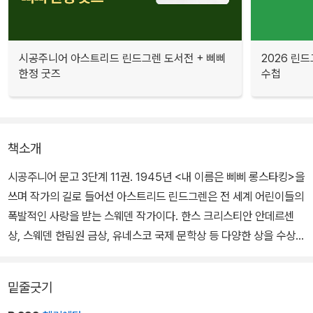
시공주니어 아스트리드 린드그렌 도서전 + 삐삐
2026 린드
한정 굿즈
수첩
책소개
시공주니어 문고 3단계 11권. 1945년 <내 이름은 삐삐 롱스타킹>을
쓰며 작가의 길로 들어선 아스트리드 린드그렌은 전 세계 어린이들의
폭발적인 사랑을 받는 스웨덴 작가이다. 한스 크리스티안 안데르센
상, 스웨덴 한림원 금상, 유네스코 국제 문학상 등 다양한 상을 수상하
며, 평생에 걸쳐 100권이 넘는 작품을 썼고, 수많은 언어로 번역되었
다. 그녀의 작품 중에 하나인 <산적의 딸 로냐>는 놀라운 모험과 따
밑줄긋기
뜻한 우정을 쌓으며 성장해 나가는 소녀 로냐의 이야기이다.