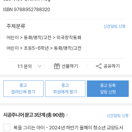
ISBN 9788952788320
주제분류
신간알림 신청
어린이
>
동화/명작/고전
>
외국창작동화
어린이
>
초등5~6학년
>
동화/명작/고전
선물하기
공유하기
중고
중고
중고 등록
알라딘에 팔기
회원에게 팔기
알림 신청
시공주니어 문고 3단계 (총 90권)
신간알림 신청
복을 그리는 아이 - 2024년 하반기 올해의 청소년 교양도서