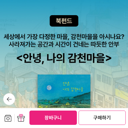
상적인 느낌은 없지만 어른들의 간섭 없이 자유롭게 제멋대로 살아가
일, 린드그렌 선생님이 돌아가셨다는 소식을 들은 비읍이는 이렇게
는 삐삐를 통해서 아이들은 대리만족과 후련함을 맛볼 것 같다. 이 책
적었다. 선생님이 돌아가신 걸 알게 된 날. 베개랑 이불이 흠뻑 젖을
은 그동안 필독으로 활용해보진 않았다. 이미 읽은 아이들이 많은 것
만큼 울었어요. 선생님께 드릴 편지로 공책 한 권을 가득 채웠는데, 선
같아서. 이번에 위의 책들 대신 활용해볼까 하고 살펴보다가 로렌 차
생님께 옮긴이가 될 거라고 꼭 말하고 싶었는데. <나비를 잡는 아버
일드의 그림과 함께 나온 책을 발견하고(오른쪽) 반가워했는데, 지금
지>를 스웨덴 말로 옮겨 드리고 싶었는데. 선생님께 꼭 한 번 안겨 보
은 품절상태다. 시공주니어문고판 왼쪽도 좋지만, 오른쪽을 아이들이
고 싶었는데...... 가만히 있다가도 그런 생각을 하면 슬픔이 목까지 차
더 좋아할 것 같은데.... 품절이 오래된 걸 보니 곧 절판되려나? 아쉽
오른 것 같아요. (171쪽) <나의 린드그렌 선생님께> 작품 속에는 그
다.....난 어렸을 때 이 작품을 <말괄량이 삐삐>라는 TV 드라마로 접
러게 언니가 갖고 있는 린드그렌 선생님 책 서른일곱 권 목록이 나온
했다. 위의 계몽사전집을 기억하시는 분들은 이 주제가 또한 기억하
다.지금은 그때보다 더 많은 책이 번역되어 나왔는지 42권이나 검색
실 것이다. '귀여운 괄량이 삐삐~ 어제도 말썽 그제도 말썽 오늘은 어
된다. 우리집에는 이 중에 몇 권 있고...
떤 일을 할까요~'책과 함께 이 옛날 고래짝 드라마를 보여 주면 아이
린드그렌 선생님 책을 많이 읽지 못했고, 유은실 작가의 책은 네 권 밖
들이 좋아하지 않을까? 라는 생각에 파일을 구하느라 힘들었는데, 이
에 못 읽었지만 모두 좋았다.2010년 12월 8일, 광주대 초청강연에서
뒤로가
기
런 바보! 유튜브에도 다 있었다.https://www.youtube.com/wat
유은실 작가를 만나 사인도 받고 사진도 찍었다.그때 스웨덴에서 담
ch?v=AoqvlHw4UkI지금 보니 자막이면 참 좋겠다는 생각이 든다.
아온 아스트리드 린드그렌에 관한 사진을 보여 주었더랬다. <
보관함담기
선물하기
성우들의 연기는 휼륭하시지만 지금 보니 옛날 더빙은 참 촌스럽게
장바구니
구매하기
만국기 소년>에 실린 아홉 편의 단편 중 '내 이름은 백석' 최고다. 이
들린다.^^;; 위에 내가 계몽사 판으로 읽었다고 소개한 책이
단편집은 두번이나 읽었는데 리뷰는 안썼네.ㅜㅜ작가는 6년동안 글