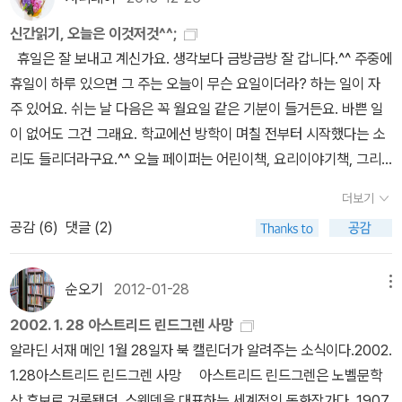
없는 여행이었다.안타까운 게 있다면 그녀의 작품을 다 읽어보지도
aDanceforTwo #PatriciaLeeGauch #IchikawaSatomi (199
만 전집을 사기는 어려웠다. 저 주황색 전집은 내 부러움의 추억이다.
않고 갔던 것이다. 나중에 다시 한 번 가고 싶다.오늘은 늦은 아침을
4년)- 둘이 춤추는 타냐와 에밀리 / 타냐와 에밀리는 두레춤《외톨이
신간읽기, 오늘은 이것저것^^;
^^ 그 중에 가장 재밌게 읽은 책을 꼽으라면 <방랑의 고아 라스무스>
먹고 <사라진 나라>를 읽었다. 이 책은 이미 절판되어 나오지 않는
가 된 꼬마 팀》(에드워드 아디존/장미란 옮김, 시공주니어, 2007.9.1
휴일은 잘 보내고 계신가요. 생각보다 금방금방 잘 갑니다.^^ 주중에
라는 책이다. 지금은 <라스무스와 방랑자>라는 제목으로 나와 있다.
다. 책방 선생님들이 정말 안타까워 하던 책이다. 나도 헌 책으로 하나
0.첫/2011.1.10.6벌)#EdwardArdizzone #TimAllAlone (1957
휴일이 하루 있으면 그 주는 오늘이 무슨 요일이더라? 하는 일이 자
어른이 되어 이 책을 잡았을 때, 첫 장을 넘기기도 전에 어린 시절 독
구입해놓고 이제야 읽게되었다.죽을 때까지 아름답게 사랑한 그녀의
년)《총을 거꾸로 쏜 사자 라프카디오》(쉘 실버스타인 글·그림/지혜연
주 있어요. 쉬는 날 다음은 꼭 월요일 같은 기분이 들거든요. 바쁜 일
서의 추억이 물밀듯 몰려왔다. 라스무스가 고아원을 탈출하고, 남의
부모님 이야기, 어린 시절 살았던 마을과 그곳의 이웃들 하녀와 머슴
옮김, 시공주니어, 2001.3.1.첫/2007.5.30.16벌)#UncleShelbys
이 없어도 그건 그래요. 학교에선 방학이 며칠 전부터 시작했다는 소
집 헛간에서 자다가 오스카를 만나고, 오스카가 나눠주는 우유와 거
이야기를 들을 수 있었다. 그 어린 시절을 린드그렌은 ‘사라진 나라‘라
StoryofLafcadio #TheLionWhoShotBack #ShelSilverstein
리도 들리더라구요.^^ 오늘 페이퍼는 어린이책, 요리이야기책, 그리
친 빵을 먹는 대목에서 침을 꿀꺽 삼키던 그 느낌까지도 생생하다.(지
고 불렀다. 하지만 그 나라를 불러일으킬 수 있는 것이 있었다. 바로
#Lafcadio《나무하고 친구하기》(퍼트리셔 로버 글·홀리 켈러 그림/
고 데니스 루헤인의 신작까지, 이것저것 다양하게 고릅니다. 좋아하
금은 '거친 빵'이라 말하지만 당시에는 어찌나 맛있을 것 같던지, '나
더보기
이야기였다. ‘그것은 크리스틴의 부엌에서 시작되었‘다고 한다. 크리
장석봉 옮김, 비룡소, 1999.6.15.첫/2020.11.23.40벌)#BeaFrien
시는 책을 찾으셨나요? 1. 난 뭐든지 할 수 있어-- 아스트리
도 한 입만.' 이라고 하고 싶었다는) 어릴 때는 작가에 관심을 갖고 읽
공감 (
6
)
댓글 (2)
스틴의 딸 에디트가 린드그렌에게 거인과 요정이 나오는 동화를 읽어
dtoTrees #PatriciaLauber #HollyKeller《힐드리드 할머니의 밤》
드 린드그렌, 일론 비클란드, 햇살과 나무꾼 옮김 최근에 아스트리드
지는 않아서, 린드그렌이란 이름은 나중에야 알았다. 어른이 되어 아
주었고 거기서부터 작가가 되는 과정이 시작되었다고 해도 과장이 아
(첼리 두란 라이언 글·아놀드 로벨 그림/정대련 옮김, 시공주니어, 19
린드그렌의 책이 새로 나왔다고 하는데, 이번에 나온 책은 유아용 그
이들에게 책을 권해주는 입장이 되면서 린드그렌의 위대함을 알게 된
니다. 뭔가 부러움과 질투마저 느끼게 되는 대목이었다. 나에게는 그
99.5.20.첫/2003.9.5.6벌)#HildilidsNight #CheliDurnRyan #
림책이라서 페이지가 많지 않은 편이고, 같은 제목에 같은 저자인 왼
순오기
2012-01-28
메뉴
것이다. 그녀는 90이 넘도록 장수했고, 이미 고인이 되었다. 그러니
런 어린 시절이 없기 때문이다. 뒷방에서 읽은 전래동화 시리즈가 전
ArnoldLobel《나라를 버린 아이들》(김지연 글·강전희 그림, 진선출
쪽 책은 초등생을 위한 책입니다. 지은이와 그림은 같지만, 출판사
어떤 책들은 6,70년 전에 쓰여졌다. 그런 책들이 지금 읽어도 전혀
2002. 1. 28 아스트리드 린드그렌 사망
부였다. 가끔 오디오가 그 테이프를 읽어주기도 했다.린드그렌은 어
판사, 2002.7.1.첫/2004.12.10.5벌)《조각 이불》(앤 조나스/나희덕
와 번역하신 분은 달라요. 아스트리드 린드그렌은 잘 기억이 나지
시대에 뒤떨어졌다는 느낌이 들지 않고 감동은 전혀 빛이 바래지 않
알라딘 서재 메인 1월 28일자 북 캘린더가 알려주는 소식이다.2002.
린이책 작가가 되려하는 사람들에게도 해주고 싶은 말을 적었다. 그
옮김, 비룡소, 2001.1.10.첫/2004.3.2.8벌)#TheQuilt #AnnJona
않으신다면, 삐삐는 기억 나세요? 삐삐 롱스타킹의 이야기를 쓴 분이
는다. 그런데.... 이건 내 생각에 불과한 것일까. 10여년 전 본격적으
1.28아스트리드 린드그렌 사망 아스트리드 린드그렌은 노벨문학
렇지만 제일 중요한 모험은 독서라는 걸 말하고 있다. 그냥 재미와 흥
s《피터의 의자》(에즈라 잭 키츠/이진영 옮김, 시공주니어, 1996.6.
거든요. 삐삐말고도 유명한 책은 많이 있을 거같은데,
로 독서지도를 시작했을 때부터 매년 빼놓지 않고 린드그렌의 작품을
상 후보로 거론됐던, 스웨덴을 대표하는 세계적인 동화작가다. 1907