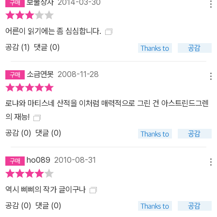
보물상자
2014-03-30
메뉴
게 요새 위를 날아다니는 사람의 얼굴을 가진 새 등 숲속은 무섭기도
하지만 화려하고 웅장한 매력을 지니고 있어, 경쟁 사회에 놓인 우리
어른이 읽기에는 좀 심심합니다.
어린이들의 닫힌 마음의 눈을 열게 해 준다. 곳곳에 삽입된 그림은 숲
공감 (
1
)
댓글 (0)
의 모습을 세밀하게 표현해 압도되는 듯한 느낌을 주는데, 로냐가 사
는 숲에 와 있는 듯 섬세하면서도 아름다운 그림에 빠져들게 된다. 나
소금연못
2008-11-28
메뉴
뭇잎의 결, 바람에 흩날리는 로냐의 머리카락, 산적들의 움직이는 손
끝과 발끝 하나하나 특징을 세밀하게 보여 주기 때문이다. 소녀 로냐
로냐와 마티스네 산적을 이처럼 매력적으로 그린 건 아스트린드그렌
와 소년 비르크와 함께 숲 구석구석을 누비며 숲속의 아름다움을 맘
의 재능!
껏 느낄 수 있는 작품이다. 비르크와 로냐는 가만히 서서 숲에서 들려
공감 (
0
)
댓글 (0)
오는 새들의 지저귐과 물 소리, 윙윙거리는 소리, 벌레 우는 소리, 나
뭇잎이 살랑거리는 소리에 귀를 기울였다. 모든 수풀과 물줄기, 그리
ho089
2010-08-31
고 모든 덤불에 생명이 돌았고, 밝고 거친 봄의 노래가 사방에서 들려
메뉴
왔다. “여기에 서 있으니까 나한테서 겨울이 빠져 나가는 듯한 기분이
들어. 몸이 가벼워져서 날 수 있을 것만 같아.” (본문 중에서)
역시 삐삐의 작가 글이구나
공감 (
0
)
댓글 (0)