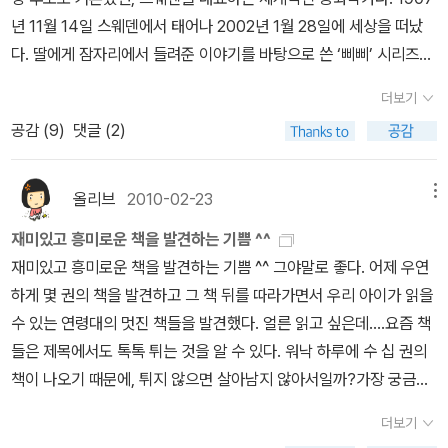
미로 가득한 독서 말이다. 어릴 때 읽는 옛날 이야기와 고전들, 모험하
7.첫/2010.12.25.46벌)#PetersChair #EzraJackKeats (1967
이 분이 쓴 동화책은 많거든요. 그리고 전에는 읽긴 했는데, 지은이를
목록에 넣어 함께 읽고 활동했다. 내가 받은 감동, 내가 느낀 그 재미
년 11월 14일 스웨덴에서 태어나 2002년 1월 28일에 세상을 떠났
는 이야기들이 아이들에게 기쁨을 주고 신나는 체험을 하게 해준다는
년)글 : 숲노래·파란놀(최종규). 낱말책을 쓴다. 《풀꽃나무 들숲노래
모르고 읽었던 책도 많았을 거에요. 그리고 좀 오래되어서 기억이 많
를 아이들도 경험해보길 바랐다. 근데 갈수록 한계에 부딪히는 느낌
다. 딸에게 잠자리에서 들려준 이야기를 바탕으로 쓴 ‘삐삐’ 시리즈는
사실을 잊어서는 안된다. 나중에 하는 것이 아니다. 이런 말을 해줄 수
동시 따라쓰기》, 《새로 쓰는 말밑 꾸러미 사전》, 《미래세대를 위한 우
이 사라졌죠. 다른 것들이 우선이다보면 그렇게 됩니다. ;;
이다. 나의 감성과 아이들의 감성은 다른가? 아이들의 선호 목록에서
전 세계에서 수십여 언어로 번역되고 영화로 만들어지는 등 큰 인기
있는 책방지기가 되고 싶다. 물론 어린이책도 쓰면서.
리말과 문해력》, 《들꽃내음 따라 걷다가 작은책집을 보았습니다》,
그러고보니 삐삐도 그렇지만, 순난앵도 여러 권 나왔
더보기
자꾸만 밀린다. 뿐만 아니라 끝까지 읽기도 힘들어한다. 독후활동 해
를 끌었다. 『사자왕 형제의 모험』 『난 뭐든지 할 수 있어』 『엄지 소년
《우리말꽃》, 《쉬운 말이 평화》, 《곁말》, 《책숲마실》, 《우리말 수수께
네요. 오래 전에 봐서 지금은 거의 기억나지 않지만 어린이 책은 다시
공감 (
9
)
댓글 (2)
놓은 것을 보면, 어쩌면... 이 가슴저리는 판타지에서 이렇게 아무 것
닐스』 『산적의 딸 로냐』 『미오, 나의 미오』 『라스무스와 방랑자』 『마
끼 동시》, 《시골에서 살림 짓는 즐거움》, 《이오덕 마음 읽기》을 썼다.
한 번 보고 싶군요. 아스트리드 린드그렌 책은 우리 나라에 나온 책도
도 못 느꼈다니.... 라고 실망하게 된다...ㅠ 사자와 형제의 모험에서
디타』, 그리고 ‘개구쟁이 에밀’ ’소년 탐정 칼레’ 시리즈 같은 훌륭한
blog.naver.com/hbooklove
워낙 많아서 오늘 페이퍼에 나온 책 이외에도 많습니다. 유아나 어린
의 그 뭐라 말로 표현하기 어려운 가슴 뻐근하고 환상적인 분위기, 미
작품을 수없이 남겼으며, 그녀의 이런 작품들은 ‘동화의 교과서’로 일
올리브
2010-02-23
메뉴
이 책이 많은데, 이 책을 쓴 저자에 대한 책이 있어서, 이 책은 언제 한
오 나의 미오에서 가슴을 부여잡고 잠시 숨을 골라야 하는 그 안타까
컬어지기도 한다. 닐스 홀게르손 훈장, 한스 크리스티안 안데르센 상,
번 읽어보고 싶습니다. 2. 킨포크 테이블-- 네이선 윌리엄스, 박
재미있고 흥미로운 책을 발견하는 기쁨 ^^
움과 긴장감, 이런 것들은 이제 요즘 아이들의 감성에 다가가기가 힘
스웨덴 한림원 금메달, 독일아동청소년문학상 등을 받았다. 우리 애
상미 옮김 엇, 얼마전에 킨포크 테이블 1권 나왔던 것 같은데,
재미있고 흥미로운 책을 발견하는 기쁨 ^^ 그야말로 좋다. 어제 우연
든 것이 되었나? 어릴 적 독서의 추억을 공유하는 언니와 나는 가끔
들 어릴 때 <말괄량이 삐삐>가 텔레비전에서 방영돼 빼놓지 않고 즐
얼마 되지 않아서 2권이 나왔습니다. 1권에서는 뉴욕 브루클린, 덴마
하게 몇 권의 책을 발견하고 그 책 뒤를 따라가면서 우리 아이가 읽을
'이제 린드그렌이 아이들에게 안 먹혀~~ 너무 슬픈 일이야~~' 라며
겨봤었다.그후 아이들이 글을 읽을만큼 자라서 삐삐의 책을 보고 또
크 코펜하겐을 여행하면서 지나왔다면, 2권은 잉글랜드 교외, 포틀랜
수 있는 연령대의 멋진 책들을 발견했다. 얼른 읽고 싶은데....요즘 책
한탄을 하기도 한다. 사랑이 움직이듯이 아이들이 취향도 움직이나보
봐서 아주 많이 해진 책이 됐다.나는 삐삐보다 아니카가 더 사랑스러
드, 캐나다 시골 등을 방문합니다. 이 책 처음 소개되었을 때, 사진이
들은 제목에서도 톡톡 튀는 것을 알 수 있다. 워낙 하루에 수 십 권의
다. 엉엉... 그래도 포기하기엔 너무 아깝다. 한 두 번만 더 시도해 볼
웠지만....^^아스트리드 린드그렌 사망소식을 전하는 알라딘 북캘린
좋아서 사고 싶었는데, 아직 미루는 사이에 2권이 나왔습니다. 영문
책이 나오기 때문에, 튀지 않으면 살아남지 않아서일까?가장 궁금한
거다. 어떤 책이 그 중 아이들의 마음에 다가갈까~~? 판타
더를 보면서 바로 유은실 작가의 <나의 린드그렌 선생님께>라는 작
판으로도 나와있는데, 하드커버라서 그런지 우리나라판보다는 고가
책 시리즈는 [토토생각날개] 왜 진작에 이 시리즈를 몰랐을까 하는 후
지 문학에 대한 책을 읽으면 서양 판타지의 전형으로 필리파 피어스
품이 생각났다.유은실 작가는 주인공 비읍이를 통해 린드그렌 선생님
더보기
입니다. 책 소개나, 다른 분이 올려주신 책 사진을 봤는데, 소박한 식
회감이 밀려온다. 초등 저학년부터 읽으면 딱 좋을 것 같았는데......
의 <한밤중 톰의 정원에서>와 이 책을 꼽은 것을 자주 볼 수 있다. 톰
께 사랑을 전한다. 아스트리드 린드그렌은 스웨던에 사는 작가다. 엄