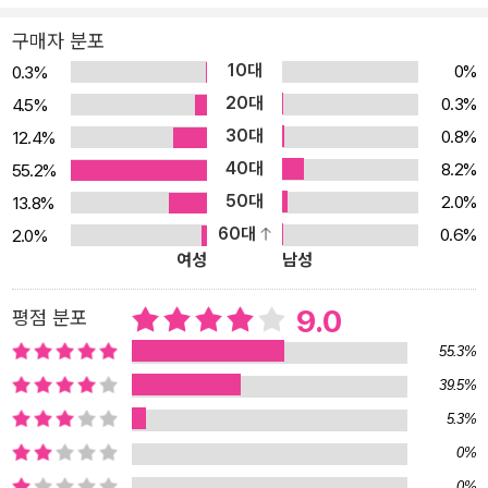
만, 그만큼 로냐의 호기심을 가득 채워 주는 공간이기도 하다. 그러던
구매자 분포
어느 날 로냐는 원수지간인 다른 산적 무리 속에서 또래 소년을 발견
10대
0%
0.3%
한다. 소년이 절벽 밑으로 떨어질 때 로냐는 그를 구해 낸다. 어른들이
20대
0.3%
4.5%
만든 갈라진 세계에서 만난 소녀와 소년은 알게 모르게 마음의 거리
30대
0.8%
12.4%
를 점점 좁혀 간다. 먼저 용기를 낸 소녀 덕에 말이다. 《산적의 딸 로
40대
8.2%
55.2%
냐》는 소심하여 자신의 목소리를 내지 못하는 우리 어린이들에게 겁
50대
2.0%
13.8%
내지 않을 용기와 모험심을 키워 준다. 로냐는 말은 이렇게 하면서도
60대
0.6%
2.0%
지옥의 낭떠러지에서 비르크를 구해 줄 때 썼던 가죽 밧줄을 풀어서
여성
남성
한쪽 끝을 비르크에게 쥐어 주었다. “잡아! 하지만 밧줄 길이만큼 떨
어져 있어야 돼. 경고했어!” “마음대로 해, 이 신경질쟁이 산적 따님
9.0
평점 분포
아.” 로냐와 비르크의 행진이 시작되었다. 안개가 두 사람 사이를 에
55.3%
워쌌고 비르크는 로냐가 정한 대로 밧줄 길이만큼 뒤떨어진 채 입을
39.5%
꾹 다물고 걸었다. (본문 중에서) ▶ 스스로 결정하는 어린이의 성장
5.3%
을 마주하다 위험한 숲속을 함께 돌아다니던 로냐는 소년과 우정을
0%
키워 가고, 지독한 산적질을 하는 악당이 자신의 아버지라는 것을 알
게 된다. 위기에 처한 어린이의 고단한 삶을 그린 게 어제오늘의 일은
0%