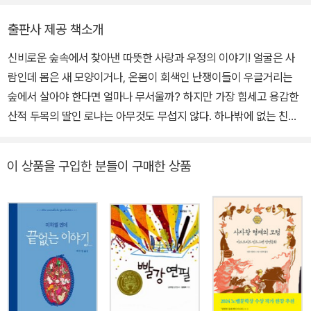
장 엄격한 동물 복지 관련 법이었습니다. 1978년 마르틴 부버, 헤르
만 헤세와 같은 저명한 인사들이 수상한 바 있는 독일 출판서점협회
출판사 제공 책소개
평화상을 어린이책 작가로서는 처음으로 수상하게 됩니다. 린드그렌
신비로운 숲속에서 찾아낸 따뜻한 사랑과 우정의 이야기! 얼굴은 사
은 수상 소감 연설문을 미리 받아본 주최 측으로부터 연설문을 “짧고
람인데 몸은 새 모양이거나, 온몸이 회색인 난쟁이들이 우글거리는
듣기 좋게” 수정해 달라는 요청을 받지만 단호히 거부하고 정치계 고
숲에서 살아야 한다면 얼마나 무서울까? 하지만 가장 힘세고 용감한
위 인사들이 대거 참석한 시상식에서 연설문 전문을 가감 없이 읽어
산적 두목의 딸인 로냐는 아무것도 무섭지 않다. 하나밖에 없는 친구,
내려갔습니다. 아동의 권리, 평등, 생태, 동물 복지를 위하는 동시에
비르크를 잃는 일 외에는. 한스 크리스티안 안데르센 상 수상 작가 /
폭력과 억압에 맞서 싸운 린드그렌의 업적은 매우 중요하고 독특합니
어린이도서연구회 권장 도서 /책교실 추천 도서 한우리 권장 도서 /
다. 그녀는 헌신적인 인본주의자이자 스스로 생각하는 사람이었고,
이 상품을 구입한 분들이 구매한 상품
부산시교육청 추천 도서 / KBS 한국어능력시험 선정 도서 2015 서
용기와 진지함, 유머와 사랑으로 자신의 신념을 고수했습니다. 1994
귀포 시민의 책 선정 도서 / 영화 <산적의 딸, 로냐(1984)> 원작 이
년 린드그렌은 “자연에 대한 사랑과 배려, 정의와 비폭력, 소수에 대
책은 <사자왕 형제의 모험>으로 알려진 린드그렌의 장편 동화이다.
한 헌신”이라는 공로로 ‘올바른삶재단(The Right Livelihood Fou
산적이면서 원수지간인 마티스와 보르카의 대립이 자식인 로냐와 비
ndation)’으로부터 대안 노벨상을 수상했습니다. 2002년 그가 세상
르크의 우정으로 해소된다는 이야기로 서정성과 따뜻한 사랑이 감동
을 떠난 후 스웨덴 정부는 ‘아스트리드 린드그렌 기념 문학상(Astrid
을 준다. 작가의 풍부한 상상력이 신비스러운 숲의 세계와 사람들의
Lindgren Memorial Award)’을 제정해 그 업적을 기리고 있으며, 2
이야기를 잘 나타내 주고 있다. -어린이도서연구회 1945년 《내 이름
005년에는 린드그렌의 필사본을 비롯한 관련 기록들이 유네스코 세
은 삐삐 롱스타킹》을 쓰며 작가의 길로 들어선 아스트리드 린드그렌