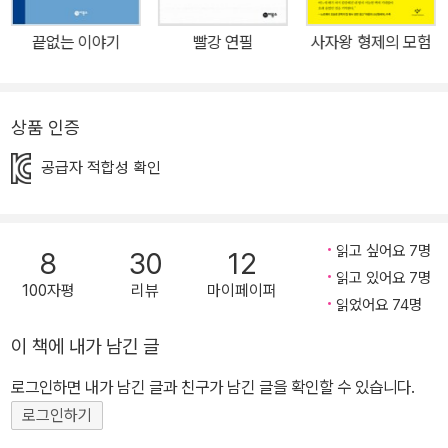
계기록유산으로 지정되었습니다.
은 전 세계 어린이들의 폭발적인 사랑을 받는 스웨덴 작가이다. 한스
끝없는 이야기
빨강 연필
사자왕 형제의 모험
크리스티안 안데르센 상, 스웨덴 한림원 금상, 유네스코 국제 문학상
등을 다양한 상을 수상하며, 평생에 걸쳐 100권이 넘는 작품을 썼고,
수많은 언어로 번역되었다. 그녀의 작품 중에 하나인 《산적의 딸 로
상품 인증
냐》는 놀라운 모험과 따뜻한 우정을 쌓으며 성장해 나가는 소녀 로냐
의 이야기이다. 라이벌 관계인 두 산적 무리 중에서 두목의 딸로 태어
공급자 적합성 확인
난 로냐는 다른 산적 두목 아들인 비르크와 친해지며, 목숨보다 더 소
중한 우정의 가치를 알게 된다. 서로 대립 중인 두 산적 무리를 화해시
키려고 노력하는 소녀의 이야기를 다채로운 서사와 정갈한 언어로 빚
읽고 싶어요 7명
8
30
12
읽고 있어요 7명
어 깊은 감동과 용기를 준다. 또한, 글 작가의 세밀한 언어 묘사와 그
100자평
리뷰
마이페이퍼
읽었어요 74명
림 작가가 수많은 선을 덧대어 표현한 신비로운 숲속의 풍경은 경쟁
사회에 지친 우리에게 순수했던 한 시절로 되돌아가게 하고, 무뎌진
이 책에 내가 남긴 글
감각을 깨우게 할 것이다. ▶ 정의롭고 모험심 가득한 소녀가 태어나
로그인하면 내가 남긴 글과 친구가 남긴 글을 확인할 수 있습니다.
다 폭풍이 휘몰아치던 밤에 태어난 아이, 소녀 로냐는 산적 두목의 딸
로그인하기
답게 호기롭고 모험심이 가득하다. 숲은 사나운 요물들과 로냐가 있
는 산적 무리와 원수지간인 다른 산적 무리도 있어서 매우 위험하지