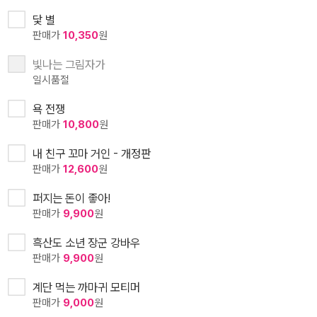
닻 별
판매가
10,350
원
빛나는 그림자가
일시품절
욕 전쟁
판매가
10,800
원
내 친구 꼬마 거인 - 개정판
판매가
12,600
원
퍼지는 돈이 좋아!
판매가
9,900
원
흑산도 소년 장군 강바우
판매가
9,900
원
계단 먹는 까마귀 모티머
판매가
9,000
원