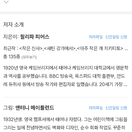
은 액자 속의 수놓아진 개였다!
실망한 벤은 눈을 감아야만 볼 수 있을 정도로 아주아주 작은 개 '치키
저자 소개
티토'를 상상해내고, 곧 치키티토와 함께 하는 모험에 열중한다. 그러
나 치키티토와의 관계는 벤의 교통사고로 산산조각나고, 벤은 다시
지은이:
필리파 피어스
저자파일
신간알림 신청
'세상에 존재하지 않는 개'만을 가진 쓸쓸한 존재로 돌아온다.
최근작 :
<작은 신사>
,
<새틴 강가에서>
,
<아주 작은 개 치키티토>
…
총 135종
(모두보기)
할아버지의 개, 틸리가 예기치 않게 낳은 9마리의 강아지들을 보살피
면서 벤은 또다른 치키티토를 꿈꾸는데, 벤이 넘어야 할 산은 아직도
1920년 영국 케임브리지에서 태어나 케임브리지 대학교에서 영문학
첩첩이 싸여있다. 우여곡절 끝에 겨우 갖게된 벤의 강아지는 벤이 꿈
과 역사를 공부했습니다. BBC 방송국, 옥스퍼드 대학 출판부, 안드
꾸던 것과는 완전히 다르게 생긴, 덥수룩하고 덩치가 큰 개이다. 결국
레 듀취사 등에서 방송 작가와 편집자로 일했습니다. 20세기 가장 뛰
벤은 바라던 것을 얻었을 때, 어떻게 해야하는지를 배우며 성숙해진
어난 어린이책 작가로 손꼽히는 필리파 피어스는 1959년에 《한밤중
다.
톰의 정원에서》로 카네기상을 받았습니다. 그 외에도 《세이 강에서
그림:
앤터니 메이틀런드
저자파일
신간알림 신청
보낸 여름》, 《버블과 스퀵 대소동》, 《새틴 강가에서》 등 서른 권 이상
차분히 꼼꼼하게 읽어가면 좋을 동화이다.
의 어린이 책을 썼습니다.
1932년생. 영국 햄프셔에서 태어나 자랐다. 그는 어린이책에 그림을
그리는 일에 전념하면서도 벽화와 디자인, 순수 회화 작업도 꾸준히