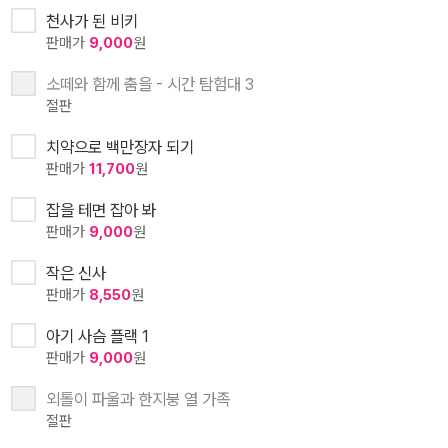
천사가 된 비키
판매가
9,000
원
소떼와 함께 춤을 - 시간 탐험대 3
절판
치약으로 백만장자 되기
판매가
11,700
원
잡을 테면 잡아 봐
판매가
9,000
원
작은 신사
판매가
8,550
원
아기 사슴 플랙 1
판매가
9,000
원
외톨이 파울과 한지붕 열 가족
절판