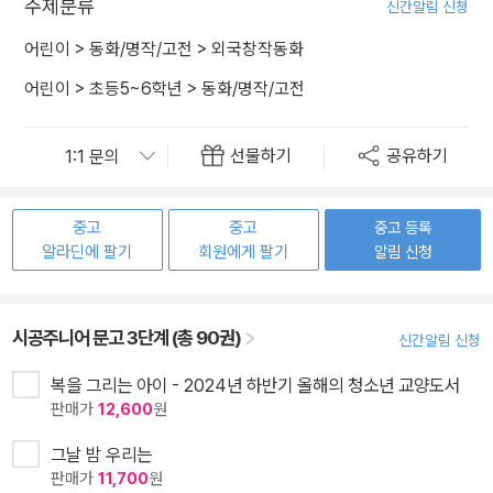
주제분류
신간알림 신청
어린이
>
동화/명작/고전
>
외국창작동화
어린이
>
초등5~6학년
>
동화/명작/고전
선물하기
공유하기
중고
중고
중고 등록
알라딘에 팔기
회원에게 팔기
알림 신청
시공주니어 문고 3단계 (총 90권)
신간알림 신청
복을 그리는 아이 - 2024년 하반기 올해의 청소년 교양도서
판매가
12,600
원
그날 밤 우리는
판매가
11,700
원