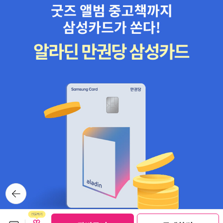
뒤로가
기
보관함담기
선물하기
선물하기