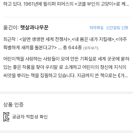
하고 있다. 1961년에 필리퍼 피어스의 <코클 부인의 고양이>로 케이
트 그린어웨이 상을 수상했다. 1972년에는 <아래층에 사는 유령>으
로 또 한 번 케이트 그린어웨이 상 후보에 올랐다.
옮긴이:
햇살과나무꾼
저자파일
신간알림 신청
최근작 :
<알면 생생한 세계 전쟁사>
,
<내 몸은 내가 지킬래>
,
<아주
특별하게 새끼를 돌본다고?>
… 총 644종
(모두보기)
어린이책을 사랑하는 사람들이 모여 만든 기획실로 세계 곳곳에 묻혀
있는 좋은 작품을 찾아 우리말 로 소개하고 어린이의 정신에 지식의
씨앗을 뿌리는 책을 집필하고 있습니다. 지금까지 쓴 책으로는 《가마
솥과 뚝배기 에 담긴 우리 음식 이야기》, <마법의 두루마리> 시리즈
등이 있고, 옮긴 책으로는 《학교에 간 사자》 《화요일의 두꺼비》 《프
린들 주세요》 등이 있습니다.
상품 인증
공급자 적합성 확인