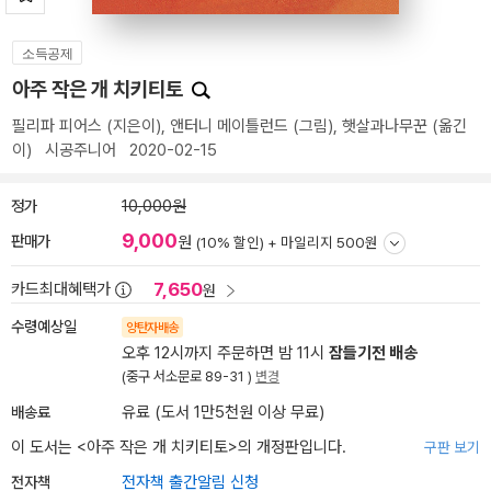
소득공제
아주 작은 개 치키티토
필리파 피어스
(지은이),
앤터니 메이틀런드
(그림),
햇살과나무꾼
(옮긴
이)
시공주니어
2020-02-15
정가
10,000원
9,000
판매가
원
(10% 할인) +
마일리지 500원
7,650
카드최대혜택가
원
수령예상일
양탄자배송
오후 12시까지 주문하면 밤 11시
잠들기전 배송
(중구 서소문로 89-31 )
변경
배송료
유료 (도서 1만5천원 이상 무료)
이 도서는 <
아주 작은 개 치키티토
>의 개정판입니다.
구판 보기
전자책
전자책 출간알림 신청