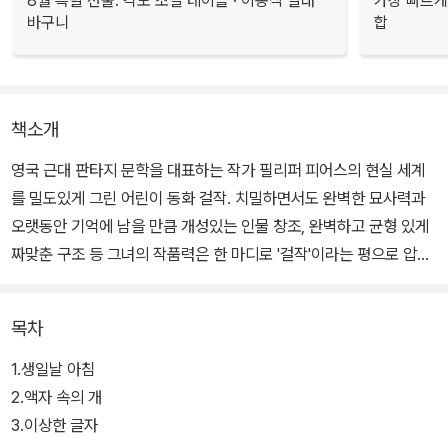
8월 특별 선물. 각도 조절 테이블 · 이동식 빨래
가장 빠르게
바구니
합
책소개
영국 근대 판타지 문학을 대표하는 작가 필리퍼 피어스의 현실 세계
를 밀도있게 그린 어린이 동화 걸작. 치밀하면서도 완벽한 묘사력과
오랫동안 기억에 남을 만큼 개성있는 인물 창조, 완벽하고 균형 있게
짜맞춘 구조 등 그녀의 작품력은 한 마디로 '걸작'이라는 평으로 압축
된다.
목차
누나들과 동생들 틈에 끼여 외톨이가 된 벤은 형제이자 친구가 될 개
를 맘 속 깊이 갖고 싶어한다. 하지만 복잡한 대도시 런던에서 개를 키
1.생일날 아침
우는 것은 벤 자신도 알고 있을 만큼 절대 불가능한 일이다. 할아버지
2.액자 속의 개
가 강아지를 생일선물로 준다는 말을 믿고 기다렸지만, 벤이 받은 것
3.이상한 글자