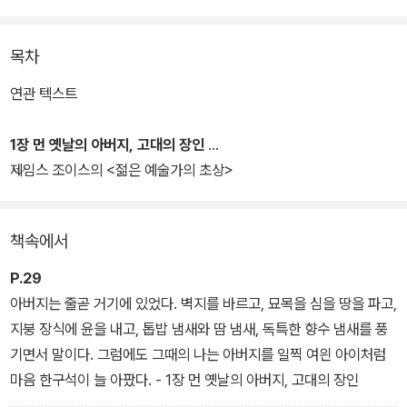
커밍아웃한 레즈비언인 앨리슨은 고향인 미국 펜실베이니아의 시골
목차
마을 비치 크리크에서 장례식장 의 장의사이자 영문학 교사로 일하다
돌연 죽음을 맞은 아버지 브루스 벡델의 수상한 죽음을 역추적해 간
연관 텍스트
다. 정상 가족의 강박 속에서 평생 자기 자신을 숨기고 산 아버지 브루
스 벡델. 그의 비밀스런 동성애와 저자 자신의 당찬 퀴어 성장담 사이
1장 먼 옛날의 아버지, 고대의 장인
의 교차점을 회고하며 한없이 고독하지만 특별했던 가족 이야기를 절
제임스 조이스의 <젊은 예술가의 초상>
제된 관찰과 묘사로 훌륭하게 복원했다.
책속에서
어린 시절 누구나 한 번쯤 경험했을 일상적 사건과 가족 간 갈등, 성장
과 독립의 과정 안에 삶과 죽음, 성적 지향과 성 정체성, 고전 문학, 정
P.29
치, 역사, 하위문화 요소를 씨실 날실로 촘촘하게 엮어내며 현시대에
아버지는 줄곧 거기에 있었다. 벽지를 바르고, 묘목을 심을 땅을 파고,
인간성의 복원과 휴머니즘, 관용의 가치를 전한다.
지붕 장식에 윤을 내고, 톱밥 냄새와 땀 냄새, 독특한 향수 냄새를 풍
기면서 말이다. 그럼에도 그때의 나는 아버지를 일찍 여읜 아이처럼
마음 한구석이 늘 아팠다. - 1장 먼 옛날의 아버지, 고대의 장인