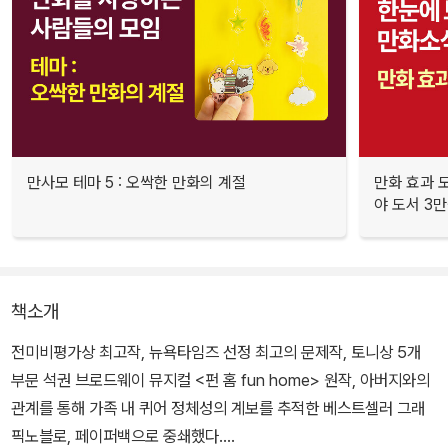
만사모 테마 5 : 오싹한 만화의 계절
만화 효과 모
야 도서 3만
책소개
전미비평가상 최고작, 뉴욕타임즈 선정 최고의 문제작, 토니상 5개
부문 석권 브로드웨이 뮤지컬 <펀 홈 fun home> 원작, 아버지와의
관계를 통해 가족 내 퀴어 정체성의 계보를 추적한 베스트셀러 그래
픽노블로, 페이퍼백으로 중쇄했다.