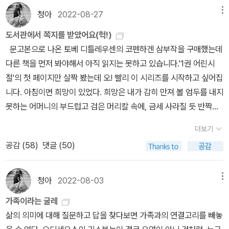
엄마가 나와 영 다른 감수성 방향으로 이야기하고, 넘 길게 얘길 하니
가 감히 성소수자의 어려움과 소외감에 공감한다고 말할 수 있을까.
언어를 향한 꿈> - <스물 한 편의 사랑 시> 에이드리언 리치 <우리
었다. 그리고 그가 권력을 잃은 후 어떤 처분을 받았는가의 과정을 읽
리상담과 어우러진 엄마와의 관계에 대한 이야기이다. 세번째 책인 <
까 조금 당황스럽네요.˝..............띵.....뭐야??????그러곤 각본집이
청아
2022-08-27
메뉴
조금이라도 그게 가능하다면 그건 올리버 색스에 기댄 바가 크다. 백
죽은 자들이 깨어날 때> - <우리 죽은 자들이 깨어날 때> <강제적
는 것은 괴로운 일이었다. 그러나 2024년 12월에 일어난 일들을 보
초인적힘의 비밀>은 벡델 자신의 내면과 육체에 오롯이 중심을 둔 이
나온 것 같던데 대사를 좀 읽어보고 싶으니 사달란다........띵띵........
인 남성, 의사, 영국인, 저명한 작가의 타이틀을 가지고도 고백할 수
도서관에서 쪽지를 받았어요(헉!)
이성애와 레즈비언 존재>제임스 팁트리 주니어 (앨리스 브래들리 셸
니 영화 <서울의 봄>을 본 것처럼 이 책을 읽은 것도 나에게 한 번의
야기라는 면에서 차이가 있다.<초인적 힘의 비밀>이 그래픽 노블의
암튼 그래서 주문한 책이다.각본집은 <헤어질 결심>이후로 두 번째
없었던 자신의 진짜에 대한 이야기는 듣는 것만으로도 그 힘겨움이
문고본으로 나온 토베 디틀레우센의 코펜하겐 삼부작을 구매했는데
던) <체체파리의 비법> - <보이지 않는 여자들> <접속된 소녀> <
예행연습이었다는 생각이 들었고 새삼 고마웠다. 애정하는 작가님이
측면에서 두 권의 전작과 다른 점은, 전작은 흑백 바탕에 단색의 채색
로 산 책이다.그러고 보니 헤결 각본집 아직도 안 읽었네?그 영화 혼
전해져 온다. 오늘날 우리 사회에는 ,외모, 인종, 성별, 직업, 학벌 등
다른 책을 먼저 봐야해서 아직 읽지는 못하고 있습니다.'1권 어린시
체체파리의 비법> <휴스턴, 휴스턴, 들리는가>조애나 러스 <여성 인
새 책을 준비하고 있었는데 갑작스레 사고사로 사망했다는 소식을 떠
(1편은 탁한 푸른 빛, 2년은 탁한 자주 빛)을 음영의 차이만으로 표현
자 보고 와선 가슴이 터질 것 같았었는데,혹시 딸도 <소울 메이트>가
여러 차별과 서열화의 위계가 작동한다. 모든 기준을 충족하기란 거
절'의 첫 페이지만 살짝 봤는데 오! 빨리 이 시리즈를 시작하고 싶어집
간 Female Man>어슐러 르 귄 <어둠의 왼손> <정복하지 않은 사람
나오기 직전 접했다. 충격적인 일이었고 자연스레 떠오르는 생각들이
하여 책의 색감 자체가 어둠 속에 웅크린 심리를 묘사한 것 같다면, 이
그런 영화였던가?싶어 책과 스틸 사진 굿즈도 함께 주문했다.책탑 사
의 불가능하다. 어느 누구나 차별 받고 소외될 수밖에 없는 구역이 있
니다. 아침이면 희망이 있었다. 희망은 내가 감히 만져 볼 엄두를 내지
들> (오디오북, 조애나 러스 외 <혁명하는 여자들>에 포함)에이드리
있었지만 확인할 수 있는 것은 없기에 언젠가 출간될 유고작을 응원
책은 알록달록한 화려한 채색으로 표현하여 내용의 무거움을 상쇄하
진을 찍으려고 책을 찾으니 각본집이 없다. 사진만 있고...딸이 학교에
다. 심지어 여러 부분에서 다층적인 측면에서 약자로 소외되는 사람
못하는 어머니의 부드럽고 검은 머리칼 속에, 금세 사라질 듯 반짝이
언 리치 <공통 언어를 향한 꿈> - <엘비라 샤타예브를 위한 환상곡>
하면서 기다리려고 한다.
고 밝고 긍정적인 기운을 불어넣어준다. 내지를 보면 덱벨과 동성 결
들고 갔나 보다.그래서 책탑에 쌓진 못했다.이번에 구입한 굿즈는 소
들도 많다. 그래서 명백하게 드러나는 부분을 제외하고는 누군가에게
는 빛처럼 어려 있었다. 어쩐지 프루스트의 '잃어버린 시간을 찾아
7장 자매들, 연결과 상처글로리아 스타이넘 <남자가 월경을 한다면>
혼한 배우자인 화가 홀리 래 테일러가 채색 협업을 했다고 언급되어
소하게 오셀로 파우치 하나다.지난 번에 얼핏 보니 캠핑 의자가 눈에
더보기
자신의 약점이 될 수 있는 부분을 노출하는 데에는 대단히 큰 용기가
서'가 떠오르기도 하는 문장입니다. 3권 동시구매해야 북마크를 준다
앨리스 워커 <어머니의 정원을 찾아서>오드리 로드 <시스터 아웃사
있다(이 책 마지막에 등장하는 연인이다). 벡델이 내면을 찾아가는 작
띄어 그걸 주문하려 했었는데 주문할 때 상품이 뜨질 않았다. 품절됐
공감 (
58
)
댓글 (50)
필요하다. 존재성을 노출하는 데에는 그럼에도 사랑받고 지지 받을
고 해서 그렇게 했죠. 북마크는 소중하니까요~* 북마크 디자인은 책
이더>맥신 홍 킹스턴 <여전사> 주디 시카고 <디너파티> Judy Chi
업을통해 밝은 빛으로 나아가는 듯한 느낌을 준다. 그래픽 노블이 줄
나 보다.굿즈 <흄세> 이번 시즌5 는 ‘할머니라는 세계‘ 주제다.그래
거라는 무한 긍정의 믿음이 필요하고 그건 사소한 것이 아니다. 인간
표지랑 비슷합니다. 도서관에 다녀왔는데 한 남성으로부터 쪽지를 받
cago, The Dinner Party – Smarthistory 8장 정체성 정치앤드
수 있는 글과 그림, 색채의 조화를 보여주는 것 같다.이 책도 전작들과
서 책의 색감이나 표지 그림이 은은한가 보다?!!어쨌거나 8월은 이렇
의 서열화 본능, 주류에 대한 집착성을 생각한다면 그런 사회가 단기
았습니다. 후...얼마만인지...(응?) 며칠전 나무님 서재에서 구경한 '예
리아 드워킨 <포르노그래피>게일 루빈 <일탈>캐서린 맥키넌 <포르
청아
2022-08-03
메뉴
마찬가지로 여러 작가들이 언급되어 있다. <펀 홈>에서는 아버지가
게 주문이 끝나간다.아...아니구나.내일은 어제 주문한 알라딘 커피와
간에 올 것같진 않다. '우리 가족은 완전 엉터리였다.' 앨리슨 백델의
술가의 서재'란 책을 보고 싶어서 갔는데요, 나무님이 말씀하신 것처
노에 도전한다>글루리아 안살두아 <국경 지대>로빈 모건 <자매애
좋아하는 작가들(제임스 조이스, 알베르 까뮈, 스콧 피츠제럴드, 마르
책 한 권(배송료 때문에 할 수 없이 주문한)이 진짜 마지막으로 온다.
가족이라는 굴레
가족의 남에게 드러난 정상성을 교묘하게 비틀어 고백하는 은밀한 서
럼 책이 크고 무게도 꽤 나가더라구요. 서재사진 보는거 좋아해서 도
는 전 지구적이다>가야트리 차크라보티 스피박 <서발턴은 말할 수
셀푸르스트, 오스카 와일드 등)과 그들의 책이, <당신 엄마 맞아?>에
삶의 의미에 대해 질문하고 답을 찾다보면 가족과의 연결고리를 빼놓
사를 담은 그래픽 노블이다. 우아한 영어 교사이자 조부 때부터 소유
서관에 자리를 잡고 앉아 감상했습니다. 나무님 말씀처럼 입이 떡 벌
있는가?>에이드리언 리치 <우리 죽은 자들이 깨어날 때> - <뿌리에
서는 벡델이 자신을 알아가기 위해읽는 정신분석 관련 책들과 버지니