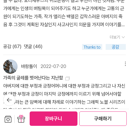
을 수 없다. 오디세우스의 귀소본능이 결코 우연이 아닌 것처럼. 누군
해온 장례식장의 상속자인 아버지, 배우인 어머니들과 두 명의 남동
어지는 사진들이 가득이라 마음에 쏙 드는 사진 위주로 카메라에 담
서 갈라지다>에이드리언 리치 <문턱 너머 저편> - <난세의 지도>토
아 울프, 실비아 플라즈, 에이드리언리치, 베티 프리단 등 여성작가 책
가에게는 인생의 버팀목이 되어주기도 하고 누군가에게는 고통의 근
생들. 겉으로 봐서는 미국의 평범한 중산층 가정이다. 아니, 오히려 저
았습니다. 소설이 아니니 이어폰으로 듣고 있던 음악을 계속 들으면
니 모리슨 <빌러비드> 9장 상아탑 벽장의 안과 밖수전 팔루디 <백
이 연결되어 있다. <초인적힘의 비밀>에는 윌리엄 워즈워스와 여동
원이 되기도하는 가족. 작가 앨리슨 백델은 갑작스러운 아버지의 죽
마다 예술적 재능을 가진 예술가들로 이루어진 특별한 가족이다. 어
서 여유롭게 들여다 보고 있었던거죠. 그런데 제 뒤로 누군가 자꾸 왔
래시>이브 코소프스키 세지윅 <남자들끼리> <벽장의 인식론> 주디
생 도로시 월즈워스와 새무얼 테일러 콜리지의 관계(얼마 전에 읽은
음 후 그것이 계획된 자살인지 사고사인지 의문을 가지며 이야기를
느 누구 하나 약물 중독자도 지속적인 폭력도 일탈도 없다. 앨리슨의
다갔다 하는 거예요. 신경이 쓰여서 힐끗 쳐다봤는데 한 남자분이 서
스 버틀러 <젠더 트러블> 앤 카슨 <유리, 아이러니 그리고 신> 앤 카
버지니아 울프의 <집 안의 천사 죽이기>에도 언급), 랄프 왈도 에머
시작한다. 마치 신화의 다이달로스처럼 평생 그의 손에의해 완벽하게
대학 시절, 아버지의 급작스런 죽음은 사고사 같기도 하고 자살 같기
가에서 뭔가 찾고 계시는지 서성거리고 계셨어요. 한동안 자꾸 제 뒤
슨 <짧은 이야기들> - <실비아 플라스에 대하여> 크리스 크라우스
더보기
슨과 마거릿 풀러(수전 손택의 희곡, <앨리스, 깨어나지 않는 영혼>
가꾸어진 집이라는 외관아래 자신의 성정체성을 숨기며 살았던 아버
도 하다. 이 이야기는 그 이전의 이 가족의 진짜를 이야기하며 아버지
에서 그렇게 지나다니니 신경이 좀 쓰였습니다. 잠시 후 그 분이 제게
<나는 딕을 사랑한다 I Love Dick> 도나 해러웨이 <사이보그 선언
공감 (
67
)
댓글 (46)
에 나온 반가운 이름)의 관계, 잭 케루악과 윌리엄 버로스 등의 우정
지. 그는 가업을 물려받아 장의사를 하며 부업으로 고등학교에서 영
의 죽음을 나름대로 애도하는 과정이다. 아버지가 죽기 전에 어머니
성큼성큼 걸어오더군요? 그리곤 쪽지를 건네 주는거예요. 순간 아주
문>영화 <위험한 정사> 위험한 정사 (1987) - 왓챠피디아 (watch
인듯, 우정을 초월한 듯한 관계들이 언급되어 있다. 이들의관계에 대
문학을 가르쳤다. Fun Home은 가족사업이었던 BECHDEL FUN
는 이혼을 청구했고 앨리슨은 레즈비언이라고 커밍아웃을 한다. 그러
깜짝 놀랬죠. 쪽지에는 이렇게 쓰여 있었습니다. (사진은 ....저 밑
a.com) 10장 구세대와 신세대수전 손택 <타인의 고통> 앨리슨 벡
해서는 벡델이 말하고자 하는 부분이 정확히 이해가 되지는 않는데,
ERAL HOME을 가족들이 줄여부른 말.(묘하게 다의적인 의미가 되
나 이 두 일격은 아버지에 대한 진정한 타격이 아니었다. 아버지는 게
바람돌이
2022-07-20
메뉴
에......) 아 이것참....ㅋㅋㅋㅋㅋㅋㅋㅋㅋ 솔직히 이 쪽지를 건네받을
델 <펀 홈> <당신 엄마 맞아?> <주목해야 할 다이크들> 이브 엔슬
관련 책을 좀 더 읽어봐야하겠다.벡델은 운동으로 마치 스스로에게
었다.) 문학은 부녀를 그나마 긴밀하게 연결해주었던 도구임과 동시
이였다. 자신의 성적 지향을 숨긴 채(아내는 눈치챘다.) 이성애자인
때 0.000001초 설렜습니다. '마치 버스에서 저 먼저 내려요.' 뭐 이
러 <버자이너 모놀로그> <아버지의 사과 편지> 마사 누스바움 <타
가족의 굴레를 벗어난다는 지난함
벌을 주는 것 같다. 무엇이 이렇게 벡델을 극한으로몰아가는 것일까.
에- 예를들면 스콧 피츠제럴드부터 마르셀 프루스트, 오스카 와일드
것처럼 가정을 꾸리고 아이들을 낳은 것이다. 그가 지향했던 그 모든
런거 있잖아요? 그런건줄...ㅋㅋㅋㅋㅋㅋ아니, 뭔가 문제가 있구나
인에 대한 연민>수잔 스트라이커 <트랜스젠더의 역사>앤드리아 롱
아버지에 대한 부정과 긍정어머니에 대한 부정과 긍정그리고 나 자신
벡델은 내면을 단순하게 만들기 위해 육체를 지치게 하는 것일까.벡
같은- 그런 아버지의 삶과 겹쳐져 그를 어느정도 이해할 수 있는 실마
우아함, 예술, 문학에 대한 사랑과 집착은 세상에 드러난 자신의 성적
싶은 마음도...그렇게 반반?이었던것 같네요. 아무튼 속으로는 그랬
추 <피메일스>매기 넬슨 <아르고호의 모험가들> 11장 부활 클로디
에 대한 부정과 긍정이 마지막 긍정에까지 이르기 위해 넘어서야할
델은 “끝까지 밀어붙이지 않으면 어떻게 될까?무슨 일이 일어날 것
뒤로가
리가 되어준다.행복한 가정은 모두 엇비슷하고, 불행한 가정은 불행
정체성의 뒤안길에 대한 강박적인 보완이었을지도 모른다. 아버지와
지만 재빠르게 '어머! 몰랐어요. 죄송합니다. 알려주셔서 감사해요!'라
기
아 랭킨 <시민: 미국의 서정시 Citizen: An American Lyric>케라
가족이라는 큰 암벽에 대해 차례로 이야기하는 그래픽 노블 시리즈이
같아?”라고 묻는 연인에게 “어… 나…는 존재할 가치가 없다?”라고
한 이유가 제각기 다르다.Happy families are all alike; every unh
앨리슨은 어린 시절 그리 가깝지 않았다. 오히려 아버지는 딸에게 거
고 말했죠. 그때 잠시 그분과 눈이 마주쳤는데 20대 초반정도로 보이
워커 <사라지다, 어린 흑인 여성의 거무스름한 넓적다리와 가슴 사이
다.혹시 이 책을 읽고자 한다면 위의 순서대로 읽어주는게 좋을듯....
망설이며 말한다.그러나, 점차 깨닫는다. ‘인생을변화시킨다는 것. 변
appy family is unhappy in its own way.독단적인 아버지의 기세
의 무관심했고 때로는 폭력적이기도 했다. 그러나 딸이 성장하며 이
는 훈훈한 눈빛의 소유자더군요. 질책하는 눈빛도 아니었고(제 생각,
보관함담기
선물하기
에서 발생한 남북전쟁 역사 로맨스> (1994)Kara Walker. Gone:
(실제 발간된 순서이기도 하다)어떤 집이든 비밀스런 또는 남에게 말
장바구니
구매하기
화는 앞으로 나가간다는 뜻이고, 앞으로나아간다는 것 본질적으로 한
에 눌려 어머니는 점점 생기를 잃어갔다. 그런 와중에도 세 자녀를 키
부녀는 놀라운 교감의 지점에서 만나게 된다. 아버지는 앨리슨이 남
실은 분노를 감추고 있었을 수도ㅋ)어찌됐든 책을 좋아하는 분일테니
An Historical Romance of a Civil War as It Occurred b'twee
하기 창피한 가족사 하나쯤 가지고 있겠지만 그걸 세상에 다 까발리
곳을 향하지. 무덤.’이라고'초월할 것은 초월할 것이 있다는 생각 뿐이