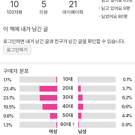
읽고 싶어요 63명
10
5
21
이퍼백 <펀 홈>, 스웨덴 친환경 종이와 중질 만화지로 무게와 책값은
읽고 있어요 9명
100자평
리뷰
마이페이퍼
40% 낮추되 가독성은 그대로. 2017년 상반기 텀블벅 그래픽노블
읽었어요 80명
분야 크라우드 펀딩 1위를 기록했던 화제작 <펀 홈>. 한겨레, 경향,
이 책에 내가 남긴 글
시사인이 주목한 퀴어 문학/그래픽노블 펀 홈이 가볍고 저렴한 페이
로그인하면 내가 남긴 글과 친구가 남긴 글을 확인할 수 있습니다.
퍼백으로 출시된다는 소식이 SNS과 입소문을 통해 전해지면서 일반
후원자와 동네책방을 포함해 다시 500여 권의 책이 한 달 만에 선
로그인하기
(先) 주문되었습니다. 펀 홈 페이퍼백의 북 디자인 역시 그래픽 아티
스트 이기준 작가가 맡아 종이 만화책이 가진 레트로한 멋을 살려 주
구매자 분포
었어요. 표지는 스웨덴 감성의 친환경 종이인 문캔 폴라, 내지는 중질
10대
0.1%
1.1%
만화지로 세련미를 놓치지 않으면서도 감촉과 냄새에 빈티지한 매력
20대
3.7%
23.4%
을 더했습니다. 또한 큼직한 판형을 유지해 본문 가독성을 놓치지 않
30대
6.2%
23.1%
았습니다. [미디어 소개] ☞ 한겨레 2017년 9월 17일자 기사 바로가
40대
6.6%
19.5%
기 ☞ 경향신문 2017년 9월 26일자 기사 바로가기 ☞ 주간경향 20
50대
4.4%
9.8%
18년 1월 23일자 기사 바로가기 ☞ 만화로 본 세상 2018년 6월 4일
60대
0.9%
1.3%
자 기사 바로가기 ☞ 시사IN 2018년 1월 16일자 기사 바로가기
여성
남성