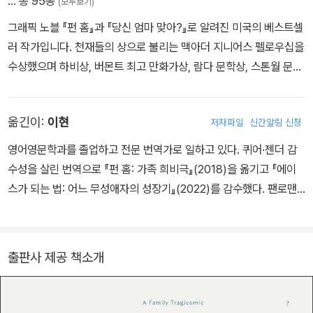
… 총 95종
(모두보기)
그래픽 노블 『펀 홈』과 『당신 엄마 맞아?』로 알려진 미국의 베스트셀
러 작가입니다. 천재들의 상으로 불리는 맥아더 지니어스 펠로우십을
수상했으며 하비상, 버몬트 최고 만화가상, 람다 문학상, 스톤월 문학
상 등 다양한 상을 휩쓸었습니다. 전 세계에서 공연되는 브로드웨이
뮤지컬이자 토니상 5관왕의 영예에 빛나는 〈펀 홈FUN HOME〉의
옮긴이:
이현
저자파일
신간알림 신청
원작자이기도 합니다. 1983년부터 25년에 걸쳐 신문에 연재한 『주
목할 만한 레즈비언들』은 현대 레즈비언의 삶을 세밀하게 그려 낸 연
영어영문학과를 졸업하고 전문 번역가로 일하고 있다. 퀴어·젠더 감
대기로 '만화계에서 흔치 않은 탁월한 대작'이라 평가받습니다. 그 에
수성을 살린 번역으로 『펀 홈: 가족 희비극』(2018)을 옮기고 『에이
피소드 중 하나로 영화계 성평등 지표인 '벡델 테스트'가 만들어지기
스가 되는 법: 어느 무성애자의 성장기』(2022)를 감수했다. 팬로맨
도 했습니다. 만화 문화계의 슈퍼스타 앨리슨 벡델은 「엔터테인먼트
틱 데미섹슈얼 젠더퀴어로 정체화했다.
위클리」, 「타임」, 「뉴요커」, 「뉴욕 타임즈 북 리뷰」, 「세븐 데이즈」 등
다양한 매체에 만화를 실으며 여성과 운동, 초월에 관한 회심의 작품
출판사 제공 책소개
『초인적 힘의 비밀』을 완성했습니다.