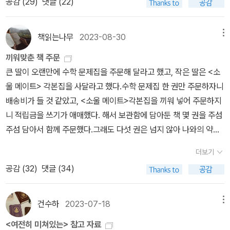
공감 (
29
)
댓글 (22)
정치학>은 한참 전부터 출퇴근 길에 듣던 것인데, 결국 거의 다 듣는
다. <생명의 여자들에게>여성주의책같이읽기 11월 책을 아직까지
것으로 끝을 냈다. 2부에 성 혁명의 역사적 배경 (제1물결과 이후 반
읽고 있다. 인생의 진리가 많이 담겨있는 것 같은데 일본 소설이나 영
동기)가 잘 정리되어 있는데, <백래시>를 읽고 들었더니 이 책이 없
책읽는나무
2023-08-30
메뉴
화, 애니메이션에 흔한 ‘비유’ 가 너무 많아서 그걸 보다가 지친다. 꼭
었더라면 <백래시>가 있었을까 싶을 정도로 잘 정리가 되어 있었다.
비유로 이야기하지 않아도 될 것 같은데… 그렇지 않았다면 더욱 좋았
끼워맞춘 책 주문
3부는 대체로 듣기 괴로웠다. D.H. 로렌스, 헨리 밀러, 노먼 메일러의
을 것 같다.2. 작가들의 발견클레어 키건 <맡겨진 소녀> 말하지 않으
큰 딸이 오랜만에 수학 문제집을 주문해 달라고 했고, 작은 딸은 <소
남성 우월적인 시각이 반영된-을 넘어 노골적으로 폭력적인 - 소설에
며 말하는 방식이 인상적이었어서, <이처럼 사소한 것들>보다 나는
울 메이트> 각본집을 사달라고 했다.수학 문제집 한 권만 주문하자니
대한 내용을 듣자니.. 마지막에 언급되는 장 주네는 남성 작가치고는
이 책이 더 좋았다. <이처럼 사소한 것들>이 좀더 사회적 맥락에서
배송비가 들 것 같았고, <소울 메이트>각본집을 끼워 넣어 주문하지
시각이 많이 달라 궁금하긴 했지만, 찾아볼 생각은 아직 하지 않았다.
감동적이기는 하지만.권여선 한국 소설, 한국 작가에 관심이 적었던
니 적립금을 쓰기가 애매했다. 해서 보관함에 담아둔 책 몇 권을 주섬
<공포의 권력>은 셀린을 안 읽고 읽기가 힘들었지만, <성 정치학>은
나라.. 책모임으로 새로 알게 되었다. <각각의 계절>을 읽었고 더 읽
주섬 담아서 함께 주문했다.그래도 다섯 권은 넘지 않아 나와의 약속
장 주네의 작품을 안 읽고도 넘어갈 수 있었기 때문... 장 주네도 언젠
어보고 싶다는 생각이 든 작가. 3. 그래픽 노블<바늘땀>, <펀 홈: 가
은 지켰다.<펀 홈>사려고 오랫동안 보관함에 묵혀 둔 책이었다.<여
가 읽어보고 싶다. <아기 팬더 푸바오>는 저번에 교보문고에 갔다가
더보기
족 희비극>, <나, 버지니아 울프> 세 권을 읽었다. <바늘땀>과 <펀
전히 미쳐 있는>책에도 언급되는 필독서라고 하니 책이 삭아 없어지
푸바오 관련 책이 무려 4권이나!!!!!!!!!!! 있길래 푸바오를 얼마 전에야
공감 (
32
)
댓글 (34)
홈>은 비슷한 주제를 다루고 있는데 화자가 어린이인가 성인인가가
기 전에 이제서야 샀다.그동안 읽은 평들도 좋아 무척 기대가 되는 책
알게 된 집사3에게 빌려다줬는데, 귀여우니까 엄마도 읽어- 하길래
다르고 <바늘땀>보다 <펀 홈>이 좀더 대사가 많아 직접적으로 기술
이다.<핏빛 자오선>코맥 매카시 작가의 타계 소식을 6월이었나? 7
은오님 생각하며 보려..고 했지만 은오님과 동화해서 생각하기는 힘
하는 편이다. 그래도 글로 보여주지 못하는 부분을 그림으로 채워준
월이었나? 접했던 것 같다. <로드>책을 나왔던 시기에 읽다 지쳐 접
건수하
2023-07-18
메뉴
들었고 ㅎㅎ 그냥 귀엽다 하며 읽었다. 푸바오가 가기 전에 에버랜드
다는 점에서 이 그래픽 노블들이 다 좋았고, 특히 <나, 버지니아 울프
었던 기억이 있어 그닥 관심이 가지지 않았었는데 이웃집 알라디너들
에 가보고 싶냐고 했더니 '아니' 라고 해서 책은 더 안 빌려오기로... 동
<여전히 미쳐있는> 참고 자료
>에서 친족 성폭력을 나타낸 부분, 거울을 울프가 왜 피하게 되었는