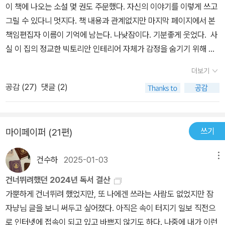
이 책에 나오는 소설 몇 권도 주문했다. 자신의 이야기를 이렇게 쓰고
그릴 수 있다니 멋지다. 책 내용과 관계없지만 마지막 페이지에서 본
책임편집자 이름이 기억에 남는다. 나낮잠이다. 기분좋게 웃었다. 사
실 이 집의 정교한 빅토리안 인테리어 자체가 감정을 숨기기 위해 설
계된 것이었다.- P26사고사든 자살이든, 어느 모로 보나 ‘어리석은
더보기
죽음‘이었다. 아버지는 여기에 묻혀 있어. 나는 스스로에게 타일렀다.
공감 (
27
)
댓글 (2)
이젠 영영 진흙 속에 갇힌 거야.- P60프루스트가 소설 전체에 걸쳐
장치한 메타포가 있다. 화자의 가족이 산책할 때 갈 수 있는 두 갈래의
길, 스완네 집 방향과 게르망트 방향이다. 두 길은 처음에 서로 대조적
쓰기
마이페이퍼 (21편)
인 것을 상징하는 듯 보인다. 부르주아 대 귀족, 동성애 대 이성애, 도
시 대 시골, 에로스 대 예술, 은밀함 대 공공연함. 한데 작가는 소설 말
건수하
2025-01-03
메뉴
미에서 두 갈래 길이 실제로는 하나로 모아지는 것을 밝혀낸다. 길은
처음부터 크고 넓은 ‘횡단선의 연결망‘으로 이어져 있었던 것이다. -
건너뛰려했던 2024년 독서 결산
P108또 다른 사진에선 스물 두 살의 아버지가 방수포를 깐 학생회관
가뿐하게 건너뛰려 했었지만, 또 나에겐 쓰라는 사람도 없었지만 잠
옥상에서 일광욕을 즐겼다. 사진 찍어 준 남자는 아버지의 애인이었
자냥님 글을 보니 써두고 싶어졌다. 아직은 속이 터지기 일보 직전으
을까? 내 스물한 번째 생일날 건물 비상구 앞에서 폴라로이드 사진을
로 인터넷에 접속이 되고 있고 바쁘지 않기도 하다. 나중에 내가 이런