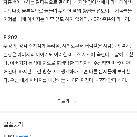
자홍색이냐 하는 말다툼으로 말이다. 하지만 연어색에서 카나리아색,
미드나잇 블루색으로 물들며 무한한 색의 향연을 선보이는 저녁놀을
지켜볼 때에 아버지는 아무 말도 하지 않았다. - 5장 죽음의 카나리아
색 마차
P.202
부정의, 성적 수치심과 두려움, 사회로부터 버림받은 사람들의 역사.
실상은 아버지의 이야기도 이러한 비극적 서사에 속한다고 말하고 싶
다. 아버지가 동성애 혐오로 희생당한 피해자라 주장하면 마음이 편
해진다. 하지만 그런 방향으로 생각하다 보면 다른 문제들에 부닥친
다. 우선 내가 아버지를 비난하는 게 어려워진다. - 7장 안티 히어로
의 여정
더보기
밑줄긋기
P.92
바람돌이