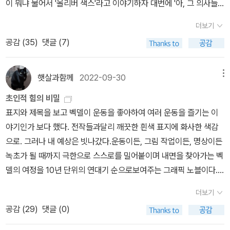
자기 주변에 아무도 이 영화를 본 사람이 없었다. 얼마나 좋았으면 유
이 뭐냐 물어서 '올리버 색스'라고 이야기하자 대번에 '아, 그 의사들
진적 의지의 스타일> - <미국에서 일어나고 있는 일> <하노이 여행
권. 연말에 읽어서 더 기억에 잘 남아있기도 하겠지만 중국 sf의 역사
튭으로 들어가 지 용돈으로 따로 구매를 하여 다운을 받아 놓았더라.
많은 집안.'이라고까지 얘기했다는 일화가 있다. 그는 미남에 키도 크
> 조앤 디디온 <베들레헴을 향해 웅크리다>앤 코에트 <버자이너 오
가 그리 길지 않음에도 서양 sf에 뒤지지 않는다는 점에서, 또 서양 sf
더보기
그래서 방학동안 큰 딸도 이 영화를 패드로 볼 수 있었고 나도 틈틈히
고 신경과 의사에 뛰어난 필력으로 수많은 사람들의 선망을 샀다. 그
르가슴 신화 The Myth of the Virginal Orgasm> - 실려있는 건
와는 다른 독자적인 성격을 갖고 있다는 점에서 인상적이었다. 1권은
공감 (
35
)
댓글 (7)
영화를 볼 수 있었다.김다미 배우의 발랄함은 익히 알고 있었지만 전
런 그가 연애도 결혼도 하지 않고 장기간 싱글로 보내는 모습에 대해
아니지만 <레즈비언 페미니즘 선언> 참고가 될 듯 5장 가부장제에
중국의 역사, 특히 문화대혁명에 대해 다루고 있어 흥미로웠고 2권은
소니와 변우석 배우는 처음 본 것 같아 이 아이들은 역할을 잘 맡으면
사람들은 눈이 높다,고만 생각했을 것이다. 아무도 그의 실제 성적 지
저항하다케이트 밀렛 <성 정치학>에이드리언 리치 <우리 죽은 자들
플롯과 스토리가 탄탄한 독립적인 소설로 봐도 무리가 없다. 2025년
좀 뜨겠구나! 생각하며 검색을 했더니 어라? 신인이 아녔다.특히 변
향에 의구심을 가지지 않았다.그는 죽기 몇 년 전에야 세상을 향해 커
햇살과함께
2022-09-30
메뉴
이 깨어날 때>수전 손택 <급진적 의지의 스타일> - <포르노그래피
시작해서 3권도 이미 읽었는데, 3권은 상상력의 한계를 뛰어넘고 또
우석 남자 배우는 2016년 <디어 마이 프렌즈>드라마에 조연으로 나
밍아웃을 했고 그건 그의 마지막이자 처음으로 진지하게 사귄 연인
적 상상력>수전 손택 <우울한 열정> - <매혹적인 파시즘>수전 손택
뛰어넘는, 그럼에도 불구하고 과학적 논리와 근거가 (현대 물리학이
초인적 힘의 비밀
왔다는데 누구로 나왔던 건지? 전혀 기억 나지 않았다. 암튼 다 보고
빌 헤이스에 기댄 바가 크다. 더 놀라운 사실은 그의 진지한 연애는 대
<On Women> - 페미니즘 성향의 에세이 7개가 수록되어 있음 : <
나 우주에 대한 지식이 많지는 않은 내가 보기에는) 탄탄하여 요즘 흔
표지와 제목을 보고 벡델이 운동을 좋아하여 여러 운동을 즐기는 이
나니 막내가 왜 자꾸만 가슴을 부여 잡고 애달파 했는지 알 것 같았다.
학생 때가 마지막이었다고 한다. 그는 자신의 성적 지향에 대해 오랜
여성의 제3세계>, <매혹적인 파시즘>, 잡지들과의 인터뷰 (에이드
치 않은 하드 sf로 손색이 없다고 생각한다. 시리즈임에도 각 권의 특
야기인가 보다 했다. 전작들과달리 깨끗한 흰색 표지에 화사한 색감
그래서 그동안 영화 이야기를 하고 싶어 못견뎌한 막내를 위해 내가
시간 함구했고 억눌렀다. 비교적 동성애에 관대하고 열린 곳이라 여
리언 리치와 대화한 것도 있다고) 시그리드 누네즈 <우리가 사는 방
징이 달라 이런 점에서도 완성도가 높다고 느꼈다. 마지막 한 권은 정
으로. 그러나 내 예상은 빗나갔다.운동이든, 그림 작업이든, 명상이든
보며 느꼈던 내용을 딸아! 앉아봐! 솰라 솰라~ 얘길 했는데 이 녀석이
겨지는 서구권에서도 그런 고백은 대단히 어렵다는 것을 보여준다.
식> 토니 모리슨 <가장 푸른 눈>에리카 종 <비행 공포>리타 메이 브
아은 작가의 <전두환의 마지막 33년>이다. 이 책은 한국현대사에 대
녹초가 될 때까지 극한으로 스스로를 밀어붙이며 내면을 찾아가는 벡
영혼 없이 건성으로 ˝네. 네˝하며 자꾸만 자리를 뜨려 했다. 그래서 다
사실 그의 커밍아웃은 고등학교 시절 어머니에게 이루어진 적이 있
라운 <루비 프루트 정글> 마거릿 애트우드 <신탁받은 여자 Lady O
한 지식을 정리해줬다는 점에서 유용했다. 그렇지만 이 책이 전두환
델의 여정을 10년 단위의 연대기 순으로보여주는 그래픽 노블이다.
시 앉혀서 ˝그래서 말인데..이 영화는 엄마가 보기엔 안미소의 삶이
다. 그러나 그의 의사 어머니의 반응은 대단히 차가웠다. 심지어,'너는
racle>마거릿 애트우드 <수면 위로 떠오르기> 실비아 플라스 <벨
이라는 사람의 개인적인 배경, 그를 둘러싼 사회적 배경 등을 자세히
벡델의 내면 찾기 여정은 <펀 홈>에서부터시작된다. 첫 책 <펀 홈>
불쌍하단 거다......˝ 라고 얘길 한참 하고 있으니 녀석은 잠깐 아이컨
이 세상에 태어나지 말았어야 돼.'라고 아들에게 말함으로써 아들이
더보기
자>앤 섹스턴 <밤엔 더 용감하지> <저는 이곳에 있지 않을 거예요>
기술하며 그가 했던 일들에 맥락을 부여하는 데 지면을 많이 할애하
이 동성애자였으나 평생 커밍아웃하지 못한 채 생을 마감한 아버지에
택트를 하구선 ˝네˝ 고개 한 번 끄덕....곧바로 자기 핸드폰을 쳐다 보
거의 육십 년 동안 자신의 성정체성을 억압하고 사랑을 포기하게까지
공감 (
29
)
댓글 (0)
6장 사변 시, 사변 소설에이드리언 리치 <문턱 너머 저편> - <난파
고 있어서, 그 사람의 내면을 내가 이렇게까지 자세하게 이해해야 하
대한, 아버지와의관계에 대한 이야기라면, 두번째 책 <당신 엄마 맞
더라.˝너 지금 뭐하는 거야? 영화 얘기 하고 싶다매?˝물으니... ˝아,
한다. 이 말은 얼마나 사무쳤던지 올리버 색스 노년까지 맴돌았다.내
선으로 잠수하기> <공동 언어를 향한 소망> 에이드리언 리치 <공통
나, 역사속의 한 인간이 아닌 괴물로 생각하고 싶다- 라는 생각도 했
아?>는 동성애자인 남편과 평생 살아온 엄마에 대한, 벡델 자신의심