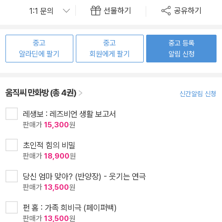
선물하기
공유하기
중고
중고
중고 등록
알라딘에 팔기
회원에게 팔기
알림 신청
움직씨 만화방 (총 4권)
신간알림 신청
레생보 : 레즈비언 생활 보고서
판매가
15,300
원
초인적 힘의 비밀
판매가
18,900
원
당신 엄마 맞아? (반양장) - 웃기는 연극
판매가
13,500
원
펀 홈 : 가족 희비극 (페이퍼백)
판매가
13,500
원