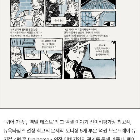
“퀴어 가족”, ‘벡델 테스트’의 그 벡델 이야기 전미비평가상 최고작,
뉴욕타임즈 선정 최고의 문제작 토니상 5개 부문 석권 브로드웨이 뮤
지컬 <펀 홈 fun home> 원작 아버지와의 관계를 통해 가족 내 퀴어