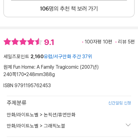
9.1
100자평 10편
리뷰 5편
세일즈포인트
2,160
유럽/서구만화 주간 37위
원제 Fun Home: A Family Tragicomic (2007년)
240쪽
170*248mm
388g
ISBN 9791195762453
주제분류
신간알림 신청
만화/라이트노벨
>
논픽션/휴먼만화
만화/라이트노벨
>
그래픽노블