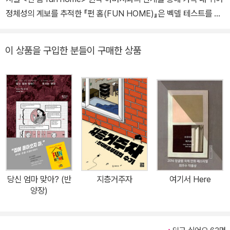
정체성의 계보를 추적한 『펀 홈(FUN HOME)』은 벡델 테스트를 만
든 작가 앨리슨 벡델의 베스트셀러 그래픽노블입니다. 커밍아웃한 레
즈비언인 앨리슨은 고향인 미국 펜실베이니아의 시골 마을 비치 크리
이 상품을 구입한 분들이 구매한 상품
크에서 장례식장(FUNERAL HOME)의 장의사이자 영문학 교사로
일하다 돌연 죽음을 맞은 아버지 브루스 벡델의 수상한 죽음을 역추
적해 갑니다. 정상 가족의 강박 속에서 평생 자기 자신을 숨기고 산 아
버지 브루스 벡델. 그의 비밀스런 동성애와 저자 자신의 당찬 퀴어 성
장담 사이의 교차점을 회고하며 한없이 고독하지만 특별했던 가족 이
야기를 절제된 관찰과 묘사로 훌륭하게 복원해냈지요. 어린 시절 누
구나 한 번쯤 경험했을 일상적 사건과 가족 간 갈등, 성장과 독립의 과
정 안에 삶과 죽음, 성적 지향과 성 정체성, 고전 문학, 정치, 역사, 하
위문화 요소를 씨실 날실로 촘촘하게 엮어내며 현시대에 인간성의 복
당신 엄마 맞아? (반
지층거주자
여기서 Here
원과 휴머니즘, 관용의 가치를 전합니다. 이를 원작으로 삼은 브로드
양장)
웨이 뮤지컬 '펀 홈'이 최고의 뮤지컬에게 수여되는 토니상 5관왕을
석권하면서 온 가족이 볼 수 있는 공연으로 전 세계에 상연되며 원작
을 더욱더 빛내고 있습니다. “중쇄의 참맛!” 레트로 마니아를 위한 페