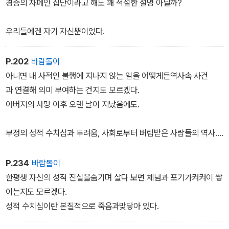
경증의 자폐인 집단이라고 해도 꽤 적절한 설명 아닐까?
우리들에겐 자기 자신뿐이었다.
P.202
바람돌이
아니면 내 사적인 불행에 지나지 않는 일을 어떻게든역사속 사건
과 연결해 의미 부여하는 건지도 모르겠다.
아버지의 사망 이후 오랜 날이 지났음에도.
부정의 성적 수치심과 두려움, 사회로부터 버림받은 사람들의 역사.
실상은 아버지의 이야기도 이러한비극적 서사에 속한다고 말하고 싶
P.234
바람돌이
다.
한평생 자신의 성적 진실을숨기며 살다 보면 체념과 포기가켜켜이 쌓
이는지도 모르겠다.
아버지가 동성애 혐오로 희생당한 피해자라고 주장하면 마음이 편해
성적 수치심이란 본질적으로 죽음과맞닿아 있다.
진다.