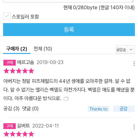
현재
0
/280byte (한글 140자 이내)
스포일러 포함
등록
구매자 (2)
전체 (10)
에르고숨
2019-09-23
메뉴
아버지는 정말 피츠제럴드의 44년 생애를 오마주한 걸까. 알 수 없
다. 알 수 없기는 앨리슨 벡델도 마찬가지다. 벡델은 애도를 해냈을 뿐
이다. 아주 아름다운 방식으로.
공감 (
3
)
댓글 (0)
길버트
2022-04-11
메뉴