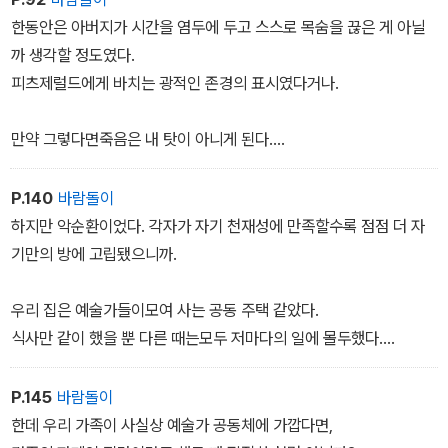
한동안은 아버지가 시간을 염두에 두고 스스로 목숨을 끊은 게 아닐
까 생각할 정도였다.
피츠제럴드에게 바치는 광적인 존경의 표시였다거나.
만약 그렇다면죽음은 내 탓이 아니게 된다.
아니, 애당초 아버지 죽음은나와 아무 상관도 없을 것이다.
P.140
바람돌이
나는 마지막 남은, 저 보잘것없는 끈을 놓고 싶지 않다.
하지만 악순환이었다. 각자가 자기 천재성에 만족할수록 점점 더 자
기만의 방에 고립됐으니까.
우리 집은 예술가들이모여 사는 공동 주택 같았다.
식사만 같이 했을 뿐 다른 때는모두 저마다의 일에 몰두했다.
이렇게 고립된 세계 안에서우리의 창작 활동은강박적인 양상까지 띠
P.145
바람돌이
었다.
한데 우리 가족이 사실상 예술가 공동체에 가깝다면,