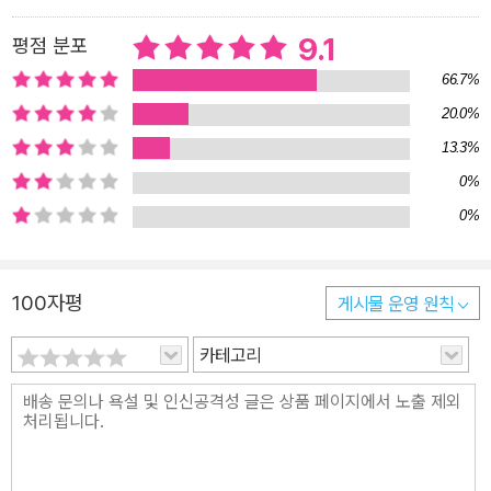
9.1
평점 분포
66.7%
20.0%
13.3%
0%
0%
100자평
게시물 운영 원칙
카테고리