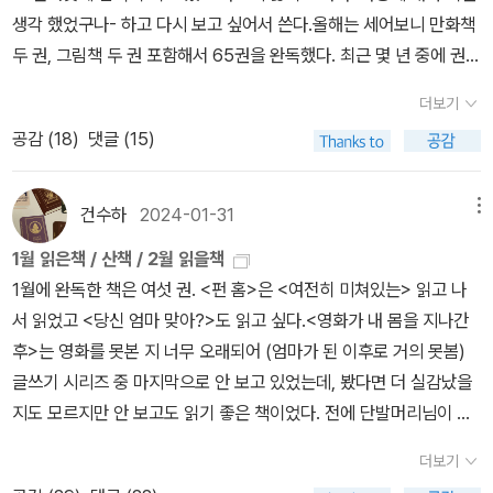
찍어 준 여자가 내 애인이었던 것처럼? 건물 외부라는 배경, 가슴 저
생각 했었구나- 하고 다시 보고 싶어서 쓴다.올해는 세어보니 만화책
미는 미소, 구부린 손목, 심지어 얼굴에 드리운 그늘 각도까지. 아빠와
두 권, 그림책 두 권 포함해서 65권을 완독했다. 최근 몇 년 중에 권수
내 사진은 마치 잘 옮긴 번역문처럼 꼭 닮았다.- P126주님의 뜻 따윈
로는 최저 권수를 찍은 듯한데… 올해는 좀 바쁘기도 했고 수학 문제
더보기
없어요! 아버진 조울증 걸린 벽장 게이고요, 요 지긋지긋한 마을을 일
도 풀어야했고 -.- 필사하는 데도 시간을 많이 썼다. 기억에 남는 책들
분일초도 더 참을 수 없어서 자살한 거라고요!- P131또 하나, 내 상상
공감 (
18
)
댓글 (15)
은 이렇다. 1. 여성주의 관련 책 <나는 당신들의 아랫사람이 아닙니
이 그야말로 막다른 골목에 다다르게 된다. 만약 우리 아버지가 젊은
다> 가부장제 하에서 현실을 조금 개선해보고자 하는 시도와 노력을
시절 ‘벽장‘ 밖으로 나왔다면, 그래서 어머니와 결혼하지 않았다면...
공유한 책. 한국에서 40년 이상 살아온지라 가족 간 서열에 대해 당
건수하
2024-01-31
메뉴
나는 어디에 있게 될까?- P203크리스마스는 집에서 보냈다. 아버지
연하게 생각하고 있었는지 저자가 하고자 하는 일이 좀 무리라고 느
1월 읽은책 / 산책 / 2월 읽을책
가 <율리시스> 소식에 반색해서 나는 조금 짜증이 났다. 그래도 아버
껴지는 지점이 있어 나의 관성적인 태도를 반성하게 됐고, 기존 제도
1월에 완독한 책은 여섯 권. <펀 홈>은 <여전히 미쳐있는> 읽고 나
지 관심을 받는 건 반가웠다. 간접적인 관심이라곤 해도 그리웠던 것
안에서 뭔가를 바꾼다는게 얼마나 어려운가를 간접체험하게 됐다. <
서 읽었고 <당신 엄마 맞아?>도 읽고 싶다.<영화가 내 몸을 지나간
이다. 나도. - P210
난민과 여성혐오>난민 문제에 대해 깊은 고민 없이 정치적 올바름에
후>는 영화를 못본 지 너무 오래되어 (엄마가 된 이후로 거의 못봄)
안주해 왔음을 깨닫게 해준 책. 작가의 어조가 좀 불편하긴 했지만. <
글쓰기 시리즈 중 마지막으로 안 보고 있었는데, 봤다면 더 실감났을
다시 페미니즘의 도전>1년 전 읽고 1년만에 다시 읽었더니 희진샘이
지도 모르지만 안 보고도 읽기 좋은 책이었다. 전에 단발머리님이 주
무슨 말을 하려는 건지 훨씬 잘 보여서 조금 놀랐다. 나의 발전이라기
변에 이 책을 많이 선물하셨다고 했는데, 그 뒤로 괜찮겠다 싶어서 나
보다는 지난 2년간 들어온 팟캐스트의 효과로 익숙해졌기 때문인듯.
더보기
도 두 권을 선물했었고.. 읽고 나니 좋은 선물이 되었을 것 같다. <성
희진샘의 안식년동안 나는 나대로 읽으며 내 생각을 만들어가고 싶