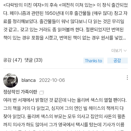
평을 읽어보면 언젠간 읽어봐야 할 작가가 아닐까? 그런 생각을 하게
물을 대체로 좋아하지만 집사3은 고양이를 압도적으로 좋아하는 것
<다락방의 미친 여자>의 후속 <여전히 미쳐 있는> 이 정식 출간되었
지를 보여주는 부분이 좋았다. 앨리슨 벡델의 책들을 좀더 읽어보고
만들었다. 이 책으로 시작하면 좀 괜찮으려나? 싶어 보관함 상자에서
같다;;<풍기농서>. 원래 2월 책모임 책인데 너무 두껍다 진도가 안
다. 페미니즘과 관련된 1950년대 이후 출간물들 (매우 많다) 참고 자
싶다. 4. 고전(?)세 권이 묶이는 카테고리가 좀 이상한데, 나름 고전
먼지 털어서 주문한 책이다.<수치>정희진 선생님의 강력한 추천이
나간다 해서 <성 정치학> 다 듣고 나서 듣기 시작했다. <삼국지>를
료를 정리해보았다. 출간물들이 워낙 많다보니 다 읽는 것은 무리일
이라고 분류할 수 있을 책들인 것 같아서 그냥 뭉뚱그려 쓴다. <이기
있었던 책이다.나는 수치 이 책이 이렇게 두꺼운 책인지 몰랐다네!자
읽었으면 더 재미있을 것 같긴 한데, 삼국지 잘 모르는 나도 재미있게
것 같고.. 갖고 있는 거라도 좀 읽어볼까 한다. 절판되었지만 번역된
적 유전자> <오만과 편견> 그리고 <자기만의 방>. 최근에 개체변이
냥 님댁네 냥이 3호가 눈동자 커질만 했겠다.나도 @.@ 이렇게 되었
읽었다. 삼국지를 배경으로 한 스파이 소설이라고 생각하면 될 듯. <
책이 있는 경우 포함을 시켰고, 번역된 책이 없는 경우 원서를 넣었
가 유전된다는 연구 결과가 나왔으니 <이기적 유전자>는 조금 빨리
으니까...<네메시스>필립 로스 작가는 문제의 작가란 생각이 든다.여
공포의 권력>을 읽느라 1월에 즐거운 독서를 거의 하지 못했고 퀴즈
다. 아주 잠깐 언급된 출간물의 경우 넣지 않은 것도 있고, 잠깐 언급
읽었으면 좋았겠다 싶은 생각이 들 정도로 내용이 뒤처져 있지만 그
혐이 있는 작가인데 글을 너무나 잘 써 몇몇 여성 알라디너님들이 애
더보기
대회 27번 답 못찾고 스트레스 받다가 이틀만에 쭉쭉 읽어서 끝나버
되어 있지만 내가 기억하고 싶어서 넣은 것도 있다.대충 훑으면서 봤
동안 다른 곳들에 이 책의 내용이 많이 인용되었기에 이제라도 읽기
정하는 작가란다.음.....나는 꼴랑 두 권밖에 안 읽어봤었는데 좀 싫은
공감 (
47
)
댓글 (33)
림... <공포의 권력>. 1월의 여성주의같이읽기책. 끝까지 넘겨본 것에
기 때문에 빠진 것도 있을지 모른다. 중요한데 빠져있는 게 있으면 제
를 잘했다 싶었다. 참고도서로 나쁘지 않다. <오만과 편견>은 다시
작가라 멀찌기 떨어뜨려 놓았었다. 근데 계속 칭찬을 받는 작가더란
의의를 둔다. 그러고서 몇 권을 샀는가... 암흑기 + <공포의 권력> +
보해 주세요. 업데이트 하겠습니다. 그리고 맘껏 땡스투 하셔도 됩니
읽어도 참 재기발랄하고 재미도 있어서 고전이라고 생각했다. 오스틴
말이지!글을 잘 쓴다는 그 느낌이 어떤 느낌인지는 알 것 같아 다시 찾
퀴즈대회 27번 + 그리고 어제 싫어하는 인간 땜에 스트레스 받아서
다. 으하하하하하. 프롤로그 마거릿 애트우드 <시녀 이야기> 1장 20
소설 중 <에마>를 올해 다시 읽을 생각인데, 오스틴이 가장 아꼈던
blanca
2022-10-06
메뉴
아 읽어보기로 했다.얼마 전 다락방 님 서재에서 <네메시스> 책이 굉
또 지름.사는 건 좋은데, 좀 부지런히 읽자...(1월에 다 읽었어야 했던
세기 중반의 성별 분화 2장 인종, 반항, 반발로레인 한스베리 <태양
캐릭터와 소설이라고 해서 기대중이다. <자기만의 방>은 읽고 필사
장히 극찬받던 걸 기억나 어디 한 번!!! 그러면서 주문을 했다.<소울
정상적인 가족이란
<갈대 속의 영원> 도 다 못 읽었고 반절씩 읽어야 했던 함달달 책과
속의 건포도>시몬 드 보부아르 <제2의 성>오드리 로드 <자미>베티
하며 또 천천히 읽었는데 그래도 곱씹어 볼 만한 부분들이 많다, 물론
메이트> 각본집이태원 클라스 드라마에서 인상적였던 김다미 배우와
여러 번 서재에서 밝혔던 것 같은데 나는 올리버 색스의 열혈 팬이다.
<시스터 아웃사이더>도 반절만큼 못 읽음. 2월 책 <풍기농서>를 끝
프리단 <여성성의 신화> 3장 분노에 찬 세 목소리실비아 플라스 <에
시대나 작가의 한계라는 것도 있지만. 뒤에 붙어있는 희진샘의 해설
전소니 배우, 변우석 배우가 출연한 영화 <소울 메이트>의 각본집이
그의 책을 거의 다 읽었고, 심지어 그의 연인 빌 헤이스의 책까지 다
냈으니 어떻게 되겠지...)아, 2월에는 이런 책을 읽어야 한다. <경계
어리얼>에이드리언 리치 <문턱 너머 저편> - <세상 바꾸기> <며느
도 좋았다. (그렇지만 희진샘 해설이 붙어있는 책의 번역은 솔직히 별
나왔다. 막내 딸이 이 영화를 보고 와선 넘 좋았었던지 한참 푹 빠져
찾아 읽었다. 올리버 색스의 부모는 모두 의사고 집안의 사돈의 팔촌
에 선 줄리아 크리스테바>는 2월이 되기 전 얼른 마저 읽어보기로.
리의 스냅 사진들> 4장 성 혁명과 베트남전쟁글로리아 스타이넘 <
로다) 5. 특히 기억에 남는 두 권 한 권만 고르면 좋겠지만 두 권을 골
있었다. 이 영화에 대해서 누군가와 이야기를 나누고 싶어하였지만
까지 의사가 하도 많아서 그가 영국에서 택시를 탔는데 기사가 이름
남자가 월경을 한다면> 수전 손택 <해석에 반대한다>수전 손택 <급
라 봤다. 하나는 류츠신의 삼체 1권과 2권, 둘 중 하나를 고르라면 2