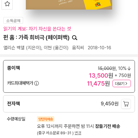
소득공제
읽기의 계보: 자기 자신을 쓴다는 것
펀 홈 : 가족 희비극 (페이퍼백)
앨리슨 벡델
(지은이),
이현
(옮긴이)
움직씨
2018-10-16
종이책
15,000
원,
10%
13,500
원
+ 750원
11,475
원
카드최대혜택가
더보기
전자책
9,450
원
수령예상일
양탄자배송
오후 12시까지 주문하면 밤 11시
잠들기전 배송
(중구 서소문로 89-31 )
변경