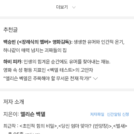
하지만 그런 방향으로 생각하다보면 다른 문제들에 부닥친다.
더보기
우선 내가 아버지를비난하는 게 어려워진다.
추천글
백승빈 (<장례식의 멤버> 영화감독):
생생한 유머와 인간적 온기,
하나같이 매력 넘치는 괴짜들의 집
하비 피카:
인생의 힘겨운 순간에도 유머를 찾아내는 재능.
영화 속 성 평등 지표인 <벡델 테스트>의 고안자
“앨리슨 벡델은 주목해야 할 무서운 천재 작가!”
저자 소개
지은이:
앨리슨 벡델
저자파일
신간알림 신청
최근작 :
<초인적 힘의 비밀>
,
<당신 엄마 맞아? (반양장)>
,
<벌새>