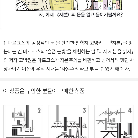
1. 마르크스의 ‘감성적인 눈’을 발견한 철학자 고병권 ― 『자본』을 읽
는다는 건 마르크스의 ‘슬픈 눈빛’을 체험하는 일 『다시 자본을 읽자』
의 저자 고병권은 마르크스가 자본주의를 비판하고 넘어서려 했던 사
상가이기 이전에 우리 시대를 ‘자본주의’라고 부를 수 있게 해준 사람
이라고 말한다. 실제로 역사학자 홉스봄 역시 마르크스의 『자본』이
나오면서 우리 시대를 자본주의라고 부를 수 있게 되었다고 밝힌 바
이 상품을 구입한 분들이 구매한 상품
있다. 하지만 『다시 자본을 읽자』의 저자 고병권에게 마르크스의 『자
본』이 흥미로웠던 것은 이런 개념적 사항보다는 문제를 바라보는 ‘마
르크스의 눈’ 때문이었다. “이성적인 눈도 탁월하지만, 제가 더 중요
하게 본 건 감성적인 눈이에요. 『자본』은 상품이 쌓여 있는 곳, 시장에
서 시작해요. ‘와 풍족하구나’라고요. 이 풍요로운 부가 어디서 왔는지
보고 싶어서 시장에 가보니 어디서든 누구나 손해를 보지 않는 등가