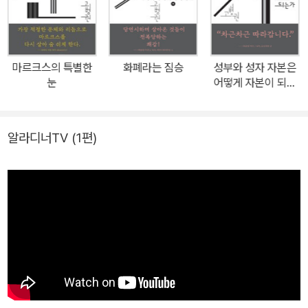
교환을 해요. 그러다 어느 시장 하나를, 마르크스는 보게 되지요. 다른
물건들을 사고파는 시장은 안 그랬는데, 딱 한 곳 바로 노동시장은 달
랐던 거죠. 여기도 자본가가 화폐를 들고 갔고 노동자가 노동력을 들
마르크스의 특별한
화폐라는 짐승
성부와 성자 자본은
고 갔어요. 교환을 해요. 등가교환이에요. 서로 필요해서 한 교환이었
눈
어떻게 자본이 되는
고 누구도 법으로 강제하지 않았어요. 자유로운 교환이었고 등가니까
가
평등했어요. 그리고 서로 이익을 추구하는 공리주의적인 교환이었으
며 서로 가져가는 이익이 다른 교환이었어요. 그런데 마르크는 거래
알라디너TV
(1편)
가 이뤄진 후 그들의 뒷모습을 봐요. 교환이 막 끝나고 났을 때의 표
정…….” 철학자 고병권이 마르크스와 『자본』에 감탄한 지점이 바로
여기다. ‘등가교환’이라고 하면 보통은 천 원 내고 천 원짜리 물건을
받은 것이니 ‘쿨’하게 헤어지면 그만이다. 그런데 이상하게도 등가교
환의 한 주체는 새로운 사업 전망에 불타는 눈빛으로 어깨 으쓱하며
앞으로 나아가고, 다른 한 주체는 마치 줄 것 다 주고 가죽이 되려 무
두질을 기다리는 소처럼 쭈뼛쭈뼛 따라간다는 것을 마르크스의
‘눈’이 발견해주었기 때문이다. 다른 이는 겉만 본 것을, 마르크스는
그 심층을 들여다보고, 또 다른 렌즈로 비춰보았다는 것이다. “혹시