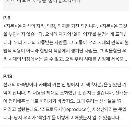
제나 미묘한 긴장을 불러일으킵니다.
P.9
<자본>은 자신의 자리, 입장, 의지를 가진 책입니다. <자본>은 그것
을 부인하지 않습니다. 오히려 자기의 ‘앎의 의지’를 분명하게 드러냅
니다. 우리 시대의 고통받는 사람들. 그 고통이 우리 시대의 원칙의 불
법적 적용이 아니라 합법적 적용에서 생겨난 사람들. 그 억울함을 우
리 시대의 법정에서는 풀 수 없고, 오직 우리 시대를 법정에 세움으로
써만 풀 수 있는 사람들. 이 책은 그들의 체험에 대한 요약이자 그들의
체험에서 나온 비판입니다. 그러므로 이 책은 바로 당신, 프롤레타리
P.18
아트에게 바치는 책입니다.
선배의 하숙방이나 카페의 커튼 친 방에서 이 책 『자본』을 읽었던 기
억이 납니다. 책 내용을 제대로 소화했던 것 같지는 않습니다. 선배들
이 정리해주는 대로 따라가기 바빴지요. 그때 우리는 선배들을 ‘R
P’라고 불렀는데요. ‘리프로듀서’(reproducer), 재생산자라는 뜻입
니다. 당시 우리가 ‘책읽기’를 어떻게 이해했는지 알 수 있습니다. 한
마디로 인식을 재생산하고 주체를 재생산하는 일이었던 겁니다. 나쁘