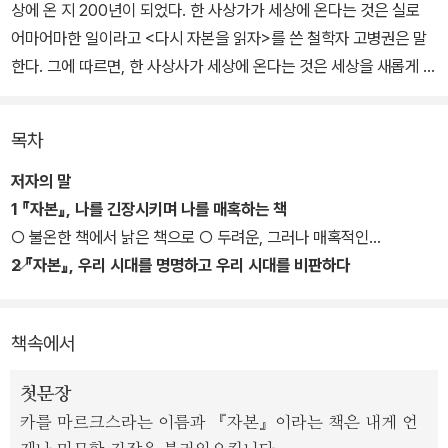
상에 온 지 200년이 되었다. 한 사상가가 세상에 온다는 것은 실로
어마어마한 일이라고 <다시 자본을 읽자>를 쓴 철학자 고병권은 말
한다. 그에 따르면, 한 사상사가 세상에 온다는 것은 세상을 새롭게 보
는 눈이 오는 것이고 그 눈으로 본 세상에 대한 부끄러움과 다짐이 오
는 것이다. 그래서 사상은 사상가와 더불어 오지만 사상가와 더불어
목차
사라지지 않는다. 아니, 사상가는 한 인간과 더불어 태어나지만 그의
죽음으로 사라지지 않는다. 그 눈이 있고, 부끄러움이 있고, 다짐이 있
저자의 말
는 한에서 말이다.
1 『자본』, 나를 긴장시키며 나를 매혹하는 책
○ 불온한 책에서 낡은 책으로 ○ 두려운, 그러나 매혹적인
앞으로 이어질 '북클럽 자본 시리즈'를 통해, 역사·철학·문학·인류학·
2 『자본』, 우리 시대를 명명하고 우리 시대를 비판하다
경제학·사회학을 가로지르며 새로이 해석되어야 할 <자본>을 펼칠
○ 말의 역사와 개념의 역사 ○ 자본의 시대
것이다. 이는 마르크스에게 그리고 어느새 고전이 된 <자본>에, 고병
3 『자본』이 비판한 정치경제학이란 무엇인가
책속에서
권 고유의 조명을 비추는 작업이 될 것이다. 치밀한 해석과 새로운 비
평으로 ‘우리 시대의 자본’을 더 깊이 이해할 계기를 제공할 것이다.
첫문장
카를 마르크스라는 이름과 『자본』이라는 책은 내게 언