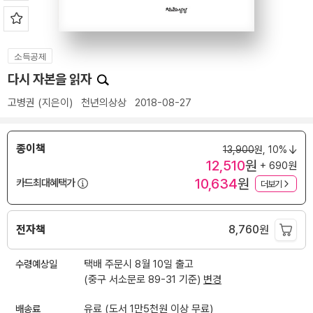
소득공제
다시 자본을 읽자
고병권
(지은이)
천년의상상
2018-08-27
종이책
13,900
원,
10%
12,510
원
+ 690원
10,634
원
카드최대혜택가
더보기
전자책
8,760
원
수령예상일
택배 주문시 8월 10일 출고
(중구 서소문로 89-31 기준)
변경
배송료
유료 (도서 1만5천원 이상 무료)