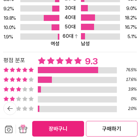
30대
9.0%
스는 이 책을 읽을 노동자들을 ‘계몽’하려고 쓴 책이 아니다. 그보다는
9.2%
노동자들을 ‘고려’하고 ‘배려’하며, 심지어 ‘편들어주기’ 위해 쓴 책이
40대
18.2%
19.8%
다. 2. 왜 다시 『자본』을 읽는 것인가? ― 더 가까이 더 깊이 『자본』을
50대
16.7%
10.0%
이해하기 위하여 『자본』이 출간된 지 100여 년이 지날 무렵인 1965
60대
5.1%
1.9%
년 알튀세르는 제자들과 함께 『‘자본’을 읽자』(Lire le Capital)라는
여성
남성
책을 펴낸다. 알튀세르는 말한다. “우리는 『자본』을 거의 1세기 동안
9.3
평점 분포
읽어왔지만, 다시 읽어야 한다. 열 번씩 다시 읽어야 한다……”라고.
『자본』은 과거에 쓰였으나 미래에도 연거푸 읽혀야 할 책이고 시대
76.5%
변화와 함께 늘 되새겨져야 할 책이라는 의미일 것이다. 『자본』의 한
17.6%
국어 최초 번역본은 1987년에 출간되었다. 그렇다면 우리가 한글로
3.9%
된 『자본』을 읽어온 시간은 고작 30년이다. 사실 많은 사람이 마르크
0%
스의 『자본』을 완전하게 읽어내고 싶어하지만, 각종 서문만 해도 10
뒤로가
2.0%
기
0쪽이 넘는 데 질려 문턱조차 넘지 못하고, 가까스로 본문에 진입했
다 해도 곧바로 너무나 어려워 ‘보이는’ 내용 때문에 주저앉는 경우가
보관함담기
선물하기
장바구니
구매하기
많다. 그런 탓에 어느덧 이 저명한 책 『자본』은 난공불락 텍스트, ‘넘
100자평
게시물 운영 원칙
사벽 텍스트’로 자리 잡고 말았다. 『다시 자본을 읽자』의 저자 고병권