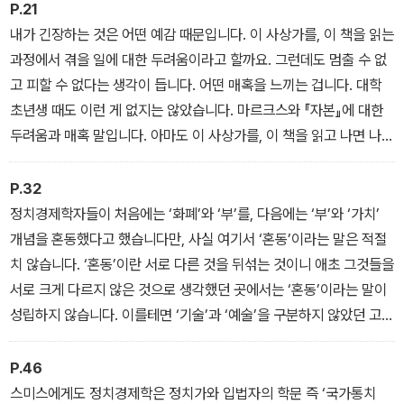
게 말하면 인식의 복제였고 주체의 복제였다고도 할 수 있겠지요. 토
P.21
론보다는 학습 성격이 강했습니다. 이해하지 못한 내용이 있으면 선
내가 긴장하는 것은 어떤 예감 때문입니다. 이 사상가를, 이 책을 읽는
배에게 물었고 선배가 제기한 문제를 함께 토론하기도 했습니다.
과정에서 겪을 일에 대한 두려움이라고 할까요. 그런데도 멈출 수 없
고 피할 수 없다는 생각이 듭니다. 어떤 매혹을 느끼는 겁니다. 대학
초년생 때도 이런 게 없지는 않았습니다. 마르크스와 『자본』에 대한
두려움과 매혹 말입니다. 아마도 이 사상가를, 이 책을 읽고 나면 나는
‘물들지도’ 모르겠구나 하는 생각. 변혁 운동에 나서는 것까지는 모르
겠지만, 적어도 나는 내가 살아갈 세상에서 편안함을 느끼지는 못할
P.32
거라는 생각이 들었습니다. 세상이 변해서가 아니라 내가 변할 것이
정치경제학자들이 처음에는 ‘화폐’와 ‘부’를, 다음에는 ‘부’와 ‘가치’
기 때문이죠.
개념을 혼동했다고 했습니다만, 사실 여기서 ‘혼동’이라는 말은 적절
치 않습니다. ‘혼동’이란 서로 다른 것을 뒤섞는 것이니 애초 그것들을
서로 크게 다르지 않은 것으로 생각했던 곳에서는 ‘혼동’이라는 말이
성립하지 않습니다. 이를테면 ‘기술’과 ‘예술’을 구분하지 않았던 고대
그리스 사회에 대해 ‘기술’과 ‘예술’을 혼동했다고 하면 아주 이상한
말이 되고 맙니다. 마찬가지로 ‘화폐’와 ‘부’라는 말을 뒤섞어 사용한
P.46
사회가 있었다면 두 말을 그렇게 엄격히 나누어야 할 이유가 그 사회
스미스에게도 정치경제학은 정치가와 입법자의 학문 즉 ‘국가통치