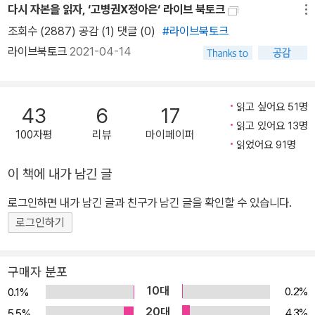
다시 자본을 읽자, ‘고병권X정아은‘ 라이브 북토크
메뉴
심층에서는 뭔가 불평등한 게 있는 게 아닌가, 부자유한 게 있는 게 아
조회수 (2887) 공감 (1)
댓글 (0)
#라이브북토크
닌가, 누군가가 겉보기와는 달리 손해를 보고 있는 건 아닌가 하는 생
라이브북토크
2021-04-14
각에, 마르크스는 그 사람들을 따라가죠. 따라갔더니 공장이 나오고
그 입구에는 ‘관계자 외 출입금지’라고 쓰여 있어요. 마르크스가 그 안
을 들여다보면서 『자본』의 본격적인 이야기가 시작돼요. 정말 놀라워
읽고 싶어요 51명
43
6
17
요. 이론가나 과학자 또는 학자가 꼭 가져야 할 눈이 바로 마르크스의
읽고 있어요 13명
100자평
리뷰
마이페이퍼
눈이에요. 그 슬픔을 아는 것, 슬픈 눈빛을 읽어내는 것, 그걸 읽어내
읽었어요 91명
지 못했다면 그는 결코 『자본』을 쓸 수 없었을 겁니다.” 그렇다면 마
이 책에 내가 남긴 글
르크스는 상품을 교환하는 그 한 장면에서 어떻게 자본주의 본질을
잡아낼 수 있었을까? 물건 하나 달랑 교환하는 그 한 장면만 포착해
로그인하면 내가 남긴 글과 친구가 남긴 글을 확인할 수 있습니다.
우리가 사는 세계를 그 바닥 아래까지 그려내는 솜씨에 저자 고병권
로그인하기
은 탄복한다. 저자가 보기에 그것은 마치 고고학자가 땅을 파다가 파
편을 하나 발견한 뒤 그 파편에 그려진 두 사람의 동작만 보고 그들이
구매자 분포
살았던 사회를 그려낸 것만 같다. 무엇보다 저자는 마르크스의 『자
10대
0.2%
0.1%
본』이 분명한 독자를 겨냥하는 다소 ‘이상한’ 책이고 더욱이 그 독자
20대
4.3%
5.5%
가 바로 노동자라는 데 놀란다. 그리고 저자 고병권이 보기에 마르크