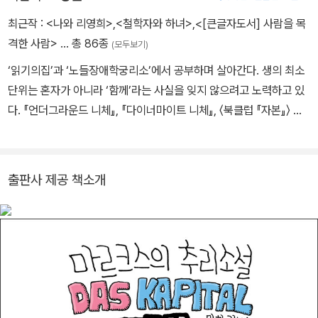
최근작 :
<나와 리영희>
,
<철학자와 하녀>
,
<[큰글자도서] 사람을 목
격한 사람>
… 총 86종
(모두보기)
‘읽기의집’과 ‘노들장애학궁리소’에서 공부하며 살아간다. 생의 최소
단위는 혼자가 아니라 ‘함께’라는 사실을 잊지 않으려고 노력하고 있
다. 『언더그라운드 니체』, 『다이너마이트 니체』, 〈북클럽 『자본』〉 시
리즈(전 12권),『민주주의란 무엇인가』, 『묵묵』, 『사람을 목격한 사
람』, 『“살아가겠다”』, 『점거, 새로운 거번먼트』, 『추방과 탈주』등을
썼다.
출판사 제공 책소개