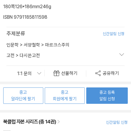
180쪽
126*186mm
246g
ISBN 9791185811598
주제분류
신간알림 신청
인문학
>
서양철학
>
마르크스주의
고전
>
다시쓴고전
선물하기
공유하기
중고
중고
중고 등록
알라딘에 팔기
회원에게 팔기
알림 신청
북클럽 자본 시리즈 (총 14권)
신간알림 신청