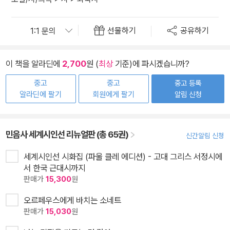
선물하기
공유하기
이 책을 알라딘에
2,700
원 (
최상
기준)에 파시겠습니까?
중고
중고
중고 등록
알라딘에 팔기
회원에게 팔기
알림 신청
민음사 세계시인선 리뉴얼판 (총 65권)
신간알림 신청
세계시인선 시화집 (파울 클레 에디션) - 고대 그리스 서정시에
서 한국 근대시까지
판매가
15,300
원
오르페우스에게 바치는 소네트
판매가
15,030
원