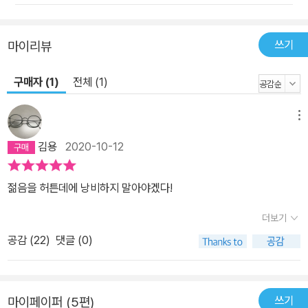
을 키웠다.” ―최승호 시인 “세계시인선을 읽으며 어른이 됐고, 시인
이 됐다.” ―허연 시인 “나에게 세계시인선은 시가 지닌 고유한 넋을
폭넓고 진지하게 성찰할 수 있는 기회였다.” ―김경주 시인 세계시인
쓰기
마이리뷰
선은 문청들이 “상상력의 벽에 막힐 때마다 세계적 수준의 현대성”을
맛볼 수 있게 해 준 영혼의 양식이었다. 특히 지금 한국의 중견 시인들
구매자 (1)
전체 (1)
에게 세계시인선 탐독은 예술가로서 성장하는 밑바탕이었다. 문화는
외부의 접촉을 독창적으로 수용할 때 더욱 발전한다. 그렇게 우리 독
메뉴
자들은 우리시뿐만 아니라 세계적인 시성들과 조우했고, 그 속에서
김용
2020-10-12
건강하고 독창적인 우리 시인들이 자라났다. 하지만 한국 독서 시장
이 그렇게 시의 시대를 맞이할 수 있었던 것은 시문학 전통이 깊은 한
젊음을 허튼데에 낭비하지 말아야겠다!
국인의 DNA에 잠재된 자신감이 아니었을까? 이러한 토대에서 자라
난 시문학은 또 한 번의 르네상스를 맞이했다. 국내 출판 역사에서 시
더보기
집이 몇 권씩 한꺼번에 종합베스트셀러 랭킹에 자리를 차지하는 것은
공감 (
22
)
댓글 (0)
이례적인 현상이다. 속도가 점점 더 빨라지는 세상을 향해 보다 더 인
상적인 메시지를 던져야만 하는 현대인에게 생략과 압축의 미로 강렬
한 이미지를 발산하면서도 감동과 깊이까지 숨어 있는 시는 점점 더
쓰기
마이페이퍼 (5편)