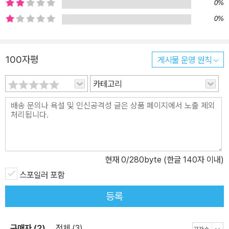
문을 원문과 대조해 보면 좀처럼 와닿지 않았던 원문의 뜻이 오히려
0%
자명해지기도 한다.”라고 말하며 피천득의 소네트 번역을 “아름다울
0%
뿐만 아니라 분명하고 자연스럽다.”라고 평가했다. 이처럼 피천득의
언어로 거듭난 셰익스피어의 세계, “때로는 속되고, 조야하고 쌍스럽
100자평
게시물 운영 원칙
기까지” 한 그의 세계는 반복되는 일상으로 무던해진 독자의 마음에
한 줌의 생기를 불어 넣어 줄 것이다. ● 한국 시문학의 바탕을 마련한
카테고리
세계시인선 1970-1980년대에는 시인들뿐만 아니라 한국 독자들도
모더니즘의 세례를 적극적으로 받아들였다. 때로는 부러움으로, 때로
는 경쟁의 대상으로, 때로는 경이에 차서, 우리 독자는 낯선 번역어에
도 불구하고 새로움과 언어 실험에 흠뻑 빠져들었다. 이러한 시문학
르네상스에 박차를 가한 것이 바로 세계시인선이다. 민음사는 1966
현재
0
/280byte (한글 140자 이내)
년 창립 이후 한국문학의 힘과 세련된 인문학, 그리고 고전 소설의 깊
이를 선보이며 종합출판사로 성장했다. 특히 민음사가 한국 문단에
스포일러 포함
기여하며 문학 출판사로 발돋움하는 계기가 바로 ‘세계시인선’과 ‘오
등록
늘의시인총서’였다. 1973년 12월 이백과 두보의 작품을 실은 『당시
선』(고은), 폴 발레리의 『해변의 묘지』(김현), 라이너 마리아 릴케의
구매자 (2)
전체 (3)