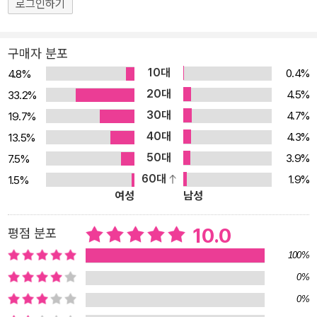
살갗이 검은 여자라. 이 마녀는 나를 속히 지옥으로 데려가려고 나의
로그인하기
학 전집＞, 2001년에는 영문판 시 수필집 ≪A Skylark≫(샘터)을 간
천사를 유혹하여 내 곁을 떠나게 하고, 내 성자를 악마로 타락시키려
행했다. 대한민국 문화예술상(1991), 인촌상 문학부문(1995), 자랑
하노라, 내 천사 악마가 되었는지 의심할 뿐 명백히 말할 수는 없어라.
스런 서울대인상(1999)을 수상한 바 있다. 부인 임진호(林珍鎬) 여
구매자 분포
둘이서 정답게 내 곁을 떠났기에 하나가 다른 것의 지옥에 빠졌으리
사 사이에서 2남(세영, 수영) 1녀(서영)를 두었으며, 장남 세영은 연
10대
0.4%
4.8%
라. 잘은 알지 못하고 의심 속에 살고 있노라, 악마가 천사를 추방할
극배우 및 성우, 라디오 DJ로 활동하다가 캐나다로 건너가 30여 년
20대
4.5%
33.2%
때까지. ―소네트 144번에서 ● 피천득의 언어로 거듭난 유머와 아
을 살다 부친의 권유로 귀국해 경북 문경에서 수목원을 운영하고 있
30대
4.7%
19.7%
이러니의 세계 열다섯 살 무렵부터 영국을 비롯한 유럽의 시들을 읽
고, 차남 수영은 의대 교수로 재직하였으며, 선생의 수필에 자주 등장
40대
4.3%
13.5%
으며 시인의 꿈을 키웠던 피천득의 눈을 사로잡은 것은 작품 전체를
하는 막내딸 서영은 도미(渡美)해 현재 보스턴대학의 물리학과 교수
50대
3.9%
7.5%
시극으로 쓴 셰익스피어였다. 그는 “콜리지는 셰익스피어를 가리켜
로 재직 중이다.
60대
1.9%
1.5%
‘아마도 인간성이 창조한 가장 위대한 천재’라고 예찬했다. 그 말이 틀
여성
남성
렸다면 ‘아마도’라는 말을 붙인 데 있을 것이다.”라고 말하며 셰익스
피어에 대한 각별한 애정을 드러내기도 했다. 그는 ‘정보의 번역’이 아
10.0
평점 분포
닌 ‘정서의 번역’을 염두에 두고 한국의 독자들이 소네트를 쉽고 재미
100%
있게 즐길 수 있도록 토착화에 심혈을 기울였다. 번역문이 애매할 때
0%
우리는 흔히 원문으로 돌아가 해답을 얻는다. 하지만 피천득의 경우
0%
는 조금 다르다. 이창국 전 중앙대 영어교육과 교수는 “피천득의 번역