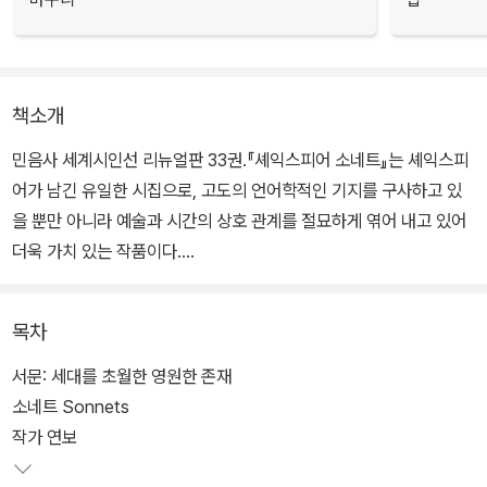
책소개
민음사 세계시인선 리뉴얼판 33권.『셰익스피어 소네트』는 셰익스피
어가 남긴 유일한 시집으로, 고도의 언어학적인 기지를 구사하고 있
을 뿐만 아니라 예술과 시간의 상호 관계를 절묘하게 엮어 내고 있어
더욱 가치 있는 작품이다.
시인인 화자, 그의 고귀하고 수려한 젊은 친구, 눈과 머리카락이 검은
목차
여인을 둘러싼 사랑과 갈등을 그린 이야기다. 단순한 줄거리에 정형
화된 시형으로 자칫 진부해 보일 수 있는 요소들을, 그는 “천 개의 마
서문: 세대를 초월한 영원한 존재
음”으로 상쇄한다. 셰익스피어는 인간의 다채로운 감정을 지극히 절
소네트 Sonnets
제된 14행시에 녹여 당대의 정형시 기법을 자신의 것으로 소화해 냈
작가 연보
다.