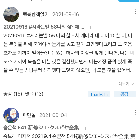
매력적으로 다가오고 있다. 그 씨앗을 심어 왔던 세계시인선이 지금
까지의 독자 호응에 감사하는 마음으로 리뉴얼을 시작했다.
행복한책읽기
2021-09-16
메뉴
20210916 #시라는별 58나의 삶- 체 ...
20210916 #시라는별 58 나의 삶 - 체 게바라 내 나이 15살 때, 나
는 무엇을 위해 죽어야 하는가를 놓고 깊이 고민했다그리고 그 죽음
조차도 기꺼이 받아들일 수 있는 하나의 이상을 찾게 된다면, 나는 비
로소 기꺼이 목숨을 바칠 것을 결심했다먼저 나는가장 품위 있게 죽
을 수 있는 방법부터 생각했다 그렇지 않으면, 내 모든 것을 잃어버릴
것 같았기 때문이다. 문득, 잭 런던이 쓴 옛날이야기가 떠올랐다죽음
더보기
에 임박한 주인공이 마음속으로 차가운 알래스카의 황야 같은 곳에
공감 (
15
)
댓글 (13)
서 혼자 나무에 기댄 채 외로이 죽어가기로 결심한다는 이야기였
다 그것이 내가 생각한 유일한 죽음의 모습이었다 이산하 시인이 편
역한 체 게바라 서거 40주년 추모시집 『체 게바라 시집』 을 몇 시간
파란놀
2021-09-04
메뉴
만에 다 읽었다. 총 79편의 시가 실려 있으나 짧은 시들이 많고 시구
숨은책 541 新修シエ-クスピヤ全集
들이 어렵지 않아 잘 읽힌다. 이 시집은 체 게바라의 마니아라 자칭하
숲노래 어제책 2021.9.4.숨은책 541《新修シエ-クスピヤ全集 第