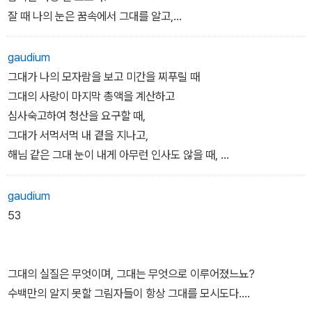
잘 때 나의 눈은 꿈속에서 그대를 알고,
눈은 감겼어도 빛 받아 어둠 속에서 밝은 존재로 향하게되노라.
그림자만이라도 어둠의 그늘을 빛나게 한다면,
gaudium
그림자의 주인인 그대는 밝은 날에 더 밝은 빛을 가지고
그대가 나의 모자람을 보고 미간을 찌푸릴 때
얼마나 황홀한 모습을 보이리요,
그대의 사랑이 마지막 총액을 계산하고
보지 못하는 눈에게 그대의 그림자가 이렇게 찬란하노니!
심사숙고하여 청산을 요구할 때,
대낮에 내 그대를 본다면,
그대가 서먹서먹 내 곁을 지나고,
내 눈은 또 얼마나 행복하리요.
해님 같은 그대 눈이 내게 아무런 인사도 않을 때,
한밤중 깊은 잠 속에 시력 없는 눈에도
그런 때가 온다면, 그때를 대비하여 ,
불완전하고도 아름다운 그림자가 보인다면!
또 사랑이 옛것과는 달리 변하여
gaudium
그대를 볼 때까지는 낮은 다 밤이요,
움직일 수 없는 중대한 구실을 찾았을 때,
53
꿈에 그대를 본다면, 밤은 언제나 밝은 낮이로다.
그때를 대비하여 내가 부족함을 인식하여
지금 여기서 나 자신을 방어하노라,
그대 편의 타당한 자유를 지지하고자
그대의 실질은 무엇이며, 그대는 무엇으로 이루어졌느뇨?
나 자신에 반대하여 손들어 증언하노라.
수백만의 알지 못할 그림자들이 항상 그대를 모시도다.
그대가 불쌍한 나를 저버리는 것은 법이 인정하는바이라