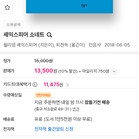
소득공제
셰익스피어 소네트
윌리엄 셰익스피어
(지은이),
피천득
(옮긴이)
민음사
2018-06-05
정가
15,000원
13,500
판매가
원
(10% 할인) +
마일리지 750원
11,475
카드최대혜택가
원
수령예상일
양탄자배송
지금 주문하면 내일 밤 11시
잠들기전 배송
(중구 서소문로 89-31 )
변경
배송료
유료 (도서 1만5천원 이상 무료)
전자책
전자책 출간알림 신청