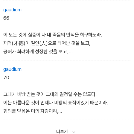
누구나 사람마다 그림자 하나만 가졌는데,
내가 사랑받겠노라 주장할 이유가 없나니,
그대는 홀로 여러 그림자를 던질 수 있어라.
gaudium
아도니스를 그려 보라, 그 초상은
66
서투르게 그대와 비슷하리라.
o헬렌의 뺨에 모든 미술적 기교가 다 동원되더라도,
이 모든 것에 싫증이 나 내 죽음의 안식을 희구하노라.
그대에게 그리스의 옷을 입혀 새로 그려 놓은 것에불과하리라. -봄을
재덕(才德)이 걸인(人)으로 태어난 것을 보고,
말하고 풍년을 말하여 보라,
공허가 화려하게 성장한 것을 보고,
하나는 그대의 아름다운 그림자를 보이고,
순진한신의(信義)는 불행히 기만당한 것을 보고,
또 하나는 그대의 은덕을 나타내리라.
찬란한 명예가 부끄럽게 잘못 주어진 것을 보고,
gaudium
그리고 우리는 축복 받은 모습 속에 그대를 인식하리로다.
처녀의 정조가 무참히도 짓밟히는 것을 보고,
70
우아한 모든 외모는 그대와 관련 있지만,
올바른 완성(完成)이 부당하게 욕을 당한 것을 보고,
한결같은 마음, 아무도 그대 같지 않아라.
강한 힘이 절름발이에 제어되어 무력화된 것을 보고,
그대가 비방 받는 것이 그대의 결점일 수는 없도다.
예술이 권력 앞에 벙어리가 된 것을 보고,
이는 아름다운 것이 언제나 비방의 표적이었기 때문이라.
바보가 박사인 양 기술자를 통제하는 것을 보고,
혐의를 받음은 미의 자랑이라,
솔직한 진실이 잘못 불리는 것을 보고,
하늘의 가장 맑은 바람결을 까마귀는 나는도다.
선한 포로가 악한 적장을 섬기는 것을 볼 때,
따라서 그대가 선하다면 시대의 인기를 얻어
더보기