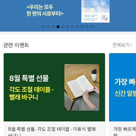
관련 이벤트
전체보기
8월 특별 선물. 각도 조절 테이블 · 이동식 빨래
가장 빠르게
바구니
합