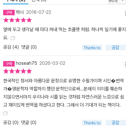
『검은 고양이』(김주연), 로버트 프로스트의 『불과 얼음』(정현종) 네
권으로 시작한 세계시인선은 박맹호 회장이 고 김현 선생에게 건넨
하늬
2018-07-22
메뉴
제안에서 비롯되었다. “우리가 보는 외국 시인의 시집이라는 게 대부
분 일본판을 중역한 것들이라서 제대로 번역이 된 건지 신뢰가 안 가
옆에 두고 생각날 때 마다 꺼내 먹는 초콜렛 처럼. 하나씩 일기에 좋지
네. 현이(김현)를 포함한 주변 사람들이 대부분 프랑스나 독일에 다녀
요.
온 이들 아닌가. 원본을 함께 실어 놓고 한글 번역을 옆에 나란히 배치
공감 (
4
)
댓글 (0)
하면 신뢰가 높아지지 않을까. 제대로 번역한 시집을 내 볼 생각이 없
는가?” 대부분 번역이 일본어 중역이던 시절, 원문과 함께 제대로 된
hoseah75
2026-03-02
원전 번역을 시작함으로써 세계시인선은 우리나라 번역 수준을 한 단
메뉴
계 높이는 데 기여하게 되었다. 당시 독자와 언론에서는 이런 찬사가
한국적인 정서와 아름다운 문장으로 유명한 수필가이며 시인�번역
이어졌다. “우리나라에서는 처음 있는 일이요, 또 책임 있는 출판사의
가�영문학자 역할까지 했던 문학인으로써…본래의 의미를 훼손하
책임 있는 일이라 이제는 안심하고 세계시인선을 구할 수 있게 되었
지않으면서마치 우리나라 시를 읽는 것처럼 자연스러운 느낌으로 쉽
다.” 이렇게 하여 세계시인선은 출판 역사상 가장 오랜 수명을 이어
고 재미있게 번역을 하셨다고 한다. 그래서 더 기대가 되는 책이다.
온 문학 총서의 하나이자 시문학계와 민음사를 대표하는 시리즈가 되
었다. ● 지금의 한국 시인들에게 영혼의 양식을 제공한 세계시인선
공감 (
0
)
댓글 (0)
“탄광촌에서 초등학교 교사를 할 때 세계시인선을 읽으면서 상상력