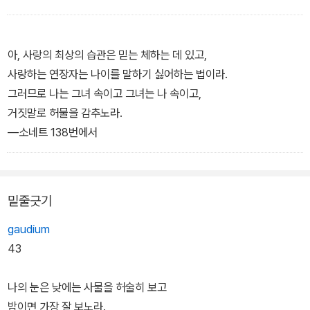
그대는 언제나 살리라― 내 붓은 그런 힘 있나니―
―소네트 81번에서
아, 사랑의 최상의 습관은 믿는 체하는 데 있고,
사랑하는 연장자는 나이를 말하기 싫어하는 법이라.
그러므로 나는 그녀 속이고 그녀는 나 속이고,
거짓말로 허물을 감추노라.
―소네트 138번에서
밑줄긋기
gaudium
43
나의 눈은 낮에는 사물을 허술히 보고
밤이면 가장 잘 보노라.