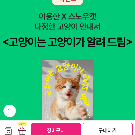
피어> 외에도 <빌 브라이슨의 셰익스피어 순례>(까치)와 <셰익스피
연스러울지는 잘 모르겠다.7. 아침이슬 김정환 역 아침이슬 출판사에
어 소네트>(민음사)가 더 있는데, 당연히 조금 들춰보려는 의도였지
서도 셰익스피어 작품을 상당수 번역했다. 대표 희곡과 비극은 물론
만 숙소로 들어서자 곧바로 잠이 들고 말았다(빌 브라이슨의 책은 이
그의 역사극까지 꽤 많이 번역한 것이 눈길을 끈다.역자 김정환은 역
곳에서도 기본서였다). 서서히 여독이 쌓이는 모양이다. 현재 머무는
자 소개만 봐서는 잘 모르겠지만, 셰익스피어를 주로 연구했다기보다
곳은 옥스퍼드인데 아침식사를 마치면 제인 오스틴 투어를 위해 바스
는 시인, 극작가, 무대연출가로 많이 활동하신 듯하다. 셰익스피어 작
로 이동할 예정이다. 그리고 저녁에는 종착지 런던에 드디어 입성하
품은 일단 연극에서 상연될 것을 전제로 했으니, 극작가와 무대연출
게 된다. 셰익스피어의 런던, 찰스 디킨스의 런던, 그리고 버지니아 울
가의 번역은 또 다를지 궁금하다. 어쩌면 연극하듯이 읽기에는 가장
프의 런던이다...
특화된 번역이 아닐지 조심스레 예상해본다. 또 가장 평가가 좋은 번
역본이기도 했다.8. 펭귄클래식 고전 번역으로 명성이 자자한 믿고
보는 펭귄클래식. 이 출판사에서는 총 4개의 셰익스피어 작품을 출간
했다. 특이하게도 어떤 판본을 번역했는지를 홍보한다.'영국 국립극단
이 사용하고 추천하는 펭귄클래식 판본 (중략) 펭귄클래식 판본은 영
뒤로가
국 국립극장에서 사용하고 추천하는 판본으로 유명하다. 판본의 문제
기
는 셰익스피어의 작품을 다루는 데 있어 매우 중요한데, 셰익스피어
가 작품의 출간에 관여하지 않은 탓에 기준 판본에 대한 논란이 있기
보관함담기
선물하기
장바구니
구매하기
때문이다.' 그러니까 가장 믿고 읽을 수 있는 판본이 펭귄클래식 판본