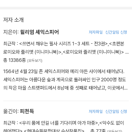
이 모든 것에 싫증이 나 나 죽고자 하노라,
비방은 그대의 가치가 더 위대함을 증명하여 줄 뿐이로다.
죽는 것이 사랑을 두고 가는 것이 아니라면,
나쁜 자벌레는 가장 어여쁜 꽃봉오리를 사랑하고,
그대는 순결한 한창 시절을 보이도다.
저자 소개
그대는 젊은 시절의 액운을 모면했어라.
지은이:
윌리엄 셰익스피어
저자파일
신간알림 신청
타력을 받지 않았거나, 또는 습격을 물리친 승리자 되어서.
그러나 이렇게 받은 칭찬은 그대의 영예는 되려니와
최근작 :
<쓰면서 채우는 필사 시리즈 1~3 세트 - 전3권>
,
<초판본
영원히 커지는 시기심을 묶어 둘 만큼 크지는 못하도다.
로미오와 줄리엣 (미니미니북)>
,
<로미오와 줄리엣 (미니미니북)>
…
만약 악한 시기심이 그대의 외모를 가리지만않는다면,
총 13386종
(모두보기)
그대만이 여러 마음들의 영토를 소유케 되리.
1564년 4월 23일 존 셰익스피어와 메리 아든 사이에서 태어났다.
셰익스피어는 아름다운 숲과 계곡으로 둘러싸인 인구 2000명 정도
의 작은 마을 스트랫퍼드에서 8남매 중 셋째로 태어났고, 이곳에서
학교를 다녔다. 주로 《성경》과 고전을 통해 읽기와 쓰기를 배웠고 라
틴어 격언도 암송하곤 했다. 열한 살에 입학한 문법 학교에서 문법, 논
옮긴이:
피천득
저자파일
신간알림 신청
리학, 수사학, 문학 등을 배웠는데, 《성경》과 더불어 오비디우스의
《변신》은 셰익스피어에게 상상력의 원천이 된다. 그리스어도 배웠지
최근작 :
<우리 품에 안길 너를 기다리며 아가 마중>
,
<악수도 없이
만 그리 신통하지는 않았다. 그 때문에 동시대 극작가 벤 존슨은 “라
헤어졌다>
,
<현대수필문학대상 수상작품집>
… 총 77종
(모두보기)