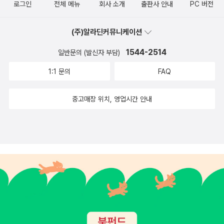
로그인
전체 메뉴
회사 소개
출판사 안내
PC 버전
고 있어서다. 생가에 있는 침대(유언에 적힌 ‘두번째로 좋은 침대‘)와
물이다. 외대 교수라고 한다. 이 외에 다른 역자들도 주로 셰익스피어
당시 두번째로 큰 집이었다는 뉴플레스를 구입한 33살의 셰익스피어
연구가들이다. 4. 문학과 지성사 이상섭 역 시, 인문, 문학 등으로 유
(주)알라딘커뮤니케이션
의 모습이 그려졌다(그는 바로 전해에 아들 햄닛을 잃는다). 당시로서
명한 출판사 문학과지성사에서는 아예 <셰익스피어 전집>로만 팔고
는 상당한 재력이었다(구입에 6년치 교사 연봉의 비용이 들었다고).
1544-2514
일반문의 (발신자 부담)
있다. 모든 셰익스피어 작품이 이 한 권의 책에 다 담았기 때문이다.
은퇴후에 다시 내려온 집에서 맏사위와 돈독하게 지내는 모습도 인간
그래서 총 1800쪽에 가격도12만원. 아마 판형도 매우 클 것이다. 전
1:1 문의
FAQ
셰익스피어의 잘 알려지지 않은 대목이다. 죽기 직전에 둘째사위가
작품을 한 권에 담았다는 게 흥미롭지만, 다소 부담스러운 것도 사실.
불륜으로 아이를 갖게 되자 부랴부랴 유언장을 고쳐적었다는데(둘째
5. 문학동네 이경식 역 민음사, 열린책들과 함께 가장 대중적인 문학
중고매장 위치, 영업시간 안내
내외한테는 유산을 남기지 않았다), 이미 셰익스피어 자신이 몸져누
전문 출판사인 문학동네에서는 의외로 셰익스피어 번역이 별로 없었
운 상태였다. 그는 1616년 4월 23일에 세상을 떠난다. 단순계산으로
다. <템페스트>는 다른 출판사에서는 잘 번역하지 않은 작품이기에
52세의 나이였다. 그렇지만 진정한 셰익스피어의 신화가 시작되는
흥미롭지만, <햄릿>과 <베니스의 상인>과 함께 딱 3작품뿐, 심지어
것은 사후 그의 지인들에 의해 1623년 첫 전집이 출간되면서부터다.
역자인 이경식은 한국 셰익스피어학회 회장이라고 하는데도 말이다.
그의 작품을 통해서 우리가 만나는 셰익스피어와 스트랫퍼드 출신의
이렇게 셰익스피어 비평사와 연구서까지 쓰신 분이 정작 셰익스피어
‘글쟁이‘ 셰익스피어 간에는 간극이 있다는 것을 그래서 강의에서는
번역은 별로 하지 않았단 점이 의아하지만, 이분 번역도 신뢰하고 읽
강조했다. 평범한 셰익스피어와 비범한 셰익스피어. 이 간극이 근대
을 수 있겠다.6. 전예원 신정옥 역 전예원 신정옥 역.신정옥 씨도 한국
영국문학의 원점이면서 세계문학의 출발점이다. 인간을 발명해낸 작
셰익스피어학회 회장을 역임했다. 전집 형식으로 상당수의 작품이 번
가가 바로 셰익스피어이기에.스트랫퍼드에까지 들고온 책은 <셰익스
역되었다. 80~90년대에 번역된 것들이 많아서 과연 현재 읽어도 자