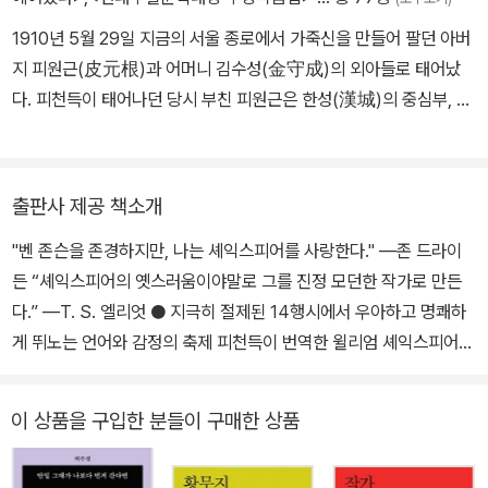
틴어는 신통하지 않고, 그리스어는 더 말할 것이 없다”라고 셰익스피
1910년 5월 29일 지금의 서울 종로에서 가죽신을 만들어 팔던 아버
어를 조롱하기도 했다. 그러나 셰익스피어의 타고난 언어 구사 능력,
지 피원근(皮元根)과 어머니 김수성(金守成)의 외아들로 태어났
무대 예술에 대한 천부적인 감각, 다양한 경험, 인간에 대한 심오한 이
다. 피천득이 태어나던 당시 부친 피원근은 한성(漢城)의 중심부, 즉
해는 그를 위대한 극작가로 만들기에 부족함이 없었다. 그는 제대로
지금의 종각에서 종로 5가에 이르는 지역을 포함해 상당히 넓은 토지
교육받지는 못했지만, 자연으로부터 모든 것을 배운 자연의 아들이자
를 소유하고 있었던 구한말의 거부(巨富)였는데, 피천득의 나이 여
천재였다. 1590년대 초반 셰익스피어가 집필한 《타이터스 앤드로니
섯 살(1916) 때 사망하였다. 아홉 살 때 모친마저 세상을 뜬 이후 삼
커스》, 《헨리 6세》, 《리처드 3세》 등이 런던 무대에서 상연되었다.
출판사 제공 책소개
촌 집에서 성장했다. 모친을 여윈 1919년, 서울 제일고보 부속국민학
특히 《헨리 6세》는 공전의 히트를 기록했다. 그에 대해 악의에 찬 비
"벤 존슨을 존경하지만, 나는 셰익스피어를 사랑한다." ―존 드라이
교에 입학해 1923년 4학년을 수료하고, 같은 해 서울제일고보에 입
난도 없지 않았지만, 시간이 지날수록 그의 작품은 인기를 더해 갔다.
든 “셰익스피어의 옛스러움이야말로 그를 진정 모던한 작가로 만든
학해 1926년 졸업했다. ‘거문고를 타고 노는 때 묻지 않은 아이’라는
1623년 벤 존슨은 그리스와 로마의 극작가와 견줄 수 있는 사람은 오
다.” ―T. S. 엘리엇 ● 지극히 절제된 14행시에서 우아하고 명쾌하
뜻을 지닌 ‘금아(琴兒)’는 유년기부터 피천득의 집안과 교류가 있었
직 셰익스피어뿐이라고 호평하며, 그는 “어느 한 시대 사람이 아니라,
게 뛰노는 언어와 감정의 축제 피천득이 번역한 윌리엄 셰익스피어의
던 춘원 이광수가 지어준 호이다. 춘원의 권유로 16세 때인 1926년
모든 시대의 사람”이라고 칭찬했다. 1668년 존 드라이든은 셰익스피
연작시집 『셰익스피어 소네트』 개정판이 민음사 세계시인선으로 출
중국 상하이로 건너가 공보국중학교(Thomas Hanbury Public S
어를 “가장 크고 포괄적인 영혼”이라고 극찬했다. 셰익스피어는 159
간되었다. 『셰익스피어 소네트』는 셰익스피어가 남긴 유일한 시집으
chool)에서 수학했는데, 이 무렵 평생의 정신적 스승이 된 도산 안창
0년에서 1613년에 이르기까지 10편의 비극(로마극 포함), 18편의
이 상품을 구입한 분들이 구매한 상품
로, 고도의 언어학적인 기지를 구사하고 있을 뿐만 아니라 예술과 시
호를 만나게 된다. 1929년에는 상하이 후장대학 예과에 입학하고 이
희극, 10편의 역사극, 그리고 시집 《소네트》를 집필했다. 38편의 희
간의 상호 관계를 절묘하게 엮어 내고 있어 더욱 가치 있는 작품이다.
듬해인 1930년 ≪신동아≫에 시 ＜서정소곡＞을 처음으로 발표한
곡 작품들은 상연 연대에 따라 대개 4기로 분류된다.