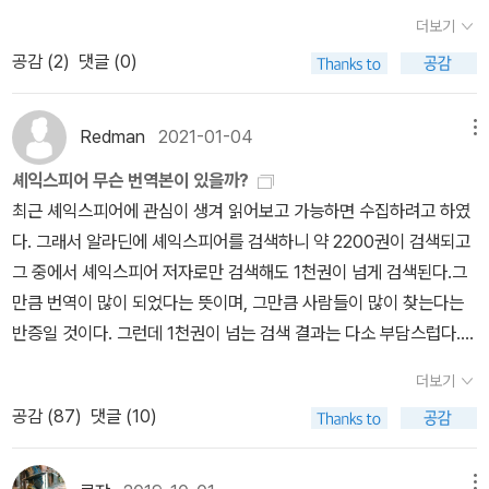
단지 한 사람을 죽이는 것 뿐이다!˝(<나무위키>에서)사실, 이 시집을
가증’이란 누런종이가 붙습니다. 뭔 종이인가 하고 살피니 ‘교무과
란 알림책이 깃들고, 꾸러미 겉에는 “新刊 大邱 東城路一 螢雪書
더보기
읽고 책을 덮으면서 든 생각은, 체 게바라의 시대는 저물었다는 것이
장’이란 이름이 보이고, ‘1995.2.13. 반납’이란 글씨가 찍힙니다. 아,
店 電 二二七二番”이 찍힙니다. 아, 대구 마을책집 자취입니다. 이
공감 (
2
)
댓글 (0)
었다. 적어도 내게는 그런 듯했다. 그리 멀지 않은 나라, 미얀마에서
사슬터(감옥)에서 읽힌 책이로군요. 어떤 잘못으로 사슬살이를 하는
제 ‘대구 동성로 형설서점’은 없겠지요.ㅅㄴㄹ
독재 타도를 외치는 민주주의 투쟁이 지금도 벌어지고 있지만, 게바
이들도 책을 만나도록 꽤 애쓴다고 들었는데, 나라(교도소)에서 들여
라식의 게릴라전은 이 시대와 맞지 않는 전투 방식 같다. 다만 민중을
보낸 책 가운데 하나였지 싶어요. 사슬터에서는 부드럽고 곱고 착한
Redman
2021-01-04
메뉴
사랑하고 평등을 지향한 그의 정신만큼은 자본주의 사회에서 그의 이
이야기를 담은 책만 들인다고 들었습니다. 그곳에 깃든 사람이 마음
셰익스피어 무슨 번역본이 있을까?
미지가 어떻게 소비되든 별처럼 오래 빛날 것이다. 그가 읽은 책들과
으로 부드럽고 고우며 착한 길을 가기를 바라는 뜻일 테지요. 2000
최근 셰익스피어에 관심이 생겨 읽어보고 가능하면 수집하려고 하였
쓴 시들 덕분에. 체 게바라의 일대기가 담긴 일기와 편지, 신문기사,
년 언저리에 《교정》이란 달책에 우리말 이야기를 이태 남짓 실은 적
다. 그래서 알라딘에 셰익스피어를 검색하니 약 2200권이 검색되고
사진, 문서 등은 2013년 세계기록유산에 등재되었다.<탐독> 올바른
이 있습니다. 사슬터에 깃든 분한테 ‘우리말을 부드러이 쓰면서 마음
그 중에서 셰익스피어 저자로만 검색해도 1천권이 넘게 검색된다.그
목적은 수단을 정당화한다 ‘해적과 달‘은 라스콜리니코프로 가는 길
을 달래는 길’을 밝혀 주면 좋겠다는 얘기를 듣고 기꺼이 썼는데요, 마
만큼 번역이 많이 되었다는 뜻이며, 그만큼 사람들이 많이 찾는다는
을 열어주었다 엘리샤에서 네루다까지 그리고 열띤 토론은 또 다른
음을 부드러이 달래는 말길은 어디에서나 활짝 열면 좋겠어요. 배움
반증일 것이다. 그런데 1천권이 넘는 검색 결과는 다소 부담스럽다.
책을 탐닉케했다 슈테판 츠바이크, 보들레르와 셰익스피어 엥겔스와
터도 사슬터도, 여느 보금자리나 일터도, 어렵거나 딱딱한 말씨가 아
그리고 출판사별로, 역자별로 번역본이 너무 천차만별이라 민음사 같
도스도예프스키크로포트킨과 트로츠키 폴 발레리와 가르시아 로르
닌 삶에서 짓는 사랑스러운 말꽃으로 마주한다면 이 별은 참말 아름
더보기
은 메이저 출판사 제외하면 무슨 역본이 있는지도 잘 못 찾겠다. 그래
카 그 외 많은 아니키스트들, 레온 펠리페의 ‘훈장‘ 레닌의 ‘유물변증
답겠지요..ㅅㄴㄹ
공감 (
87
)
댓글 (10)
서 이번 페이퍼에서는 우선 번역자별 비교는 차치하고, 어떤 번역본
법‘ 모택동의 ‘신중국론‘ 샤르트르의 ‘벽‘ 마르크스의 ‘경제학, 철학 수
이 있는지만 정리해보려 한다.다 정리한 다음에 가장 끌리는 판본은
고‘ 네루다와 랭보 . . . 특히 마야코프스키와네루다의 시에 탐닉했
김정환 역본과 시공사와 펭귄클래식이다. 펭귄은 무엇보다 표지가 ㅎ
메뉴