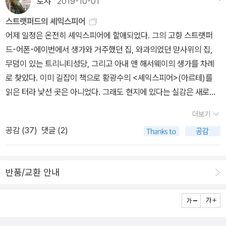
다 <체 게바라의 유언>난, 지금, 혁명의 불멸성을 생각하고 있다!
로쟈
2019-10-01
ㅎ 1. 민음사 최종철 민음사 컬렉션으로도 유명한 민음사. 전집도 발
스트랫퍼드의 셰익스피어
간하고 있는데 왜인지 이 5권이 끝이다. 그래도 주요 희극과 비극은
어제 일정은 온전히 셰익스피어에 할애되었다. 그의 고향 스트랫퍼
단권으로 번역되어 있다. 번역의 최종철은 '연세대학교 영어영문학과
드-어폰-에이번에서 생가와 거주했던 집, 와과의였던 맏사위의 집,
를 졸업했다. 연세대학교 및 미네소타 대학교에서 문학석사 학위를,
무덤이 있는 트리니티성당, 그리고 아내 앤 해서웨이의 생가를 차례
미시건 대학교에서 문학박사 학위를 취득했다. 연세대학교 영어영문
로 찾았다. 이미 길잡이 책으로 황광수의 <셰익스피어>(아르테)를
학과 교수로 재직 중이다.' 그가 민음사에서 나오는 셰익스피어 작품
읽은 터라 낯선 곳은 아니었다. 그래도 현지에 있다는 실감은 새로울
을 거의 다 번역하고 있다. 이분만의 특징은 '운율을 살린 운문 번
수밖에 없었다. 비가 흩뿌리는 흐린 날씨여서 렌즈를 닦아놓은 듯 모
역'이라는 점과 우선 최신 번역이라는 점이다. 소네트 번역은 2007
더보기
든 것이 더 깨끗하고 명료하게 보였다.스트랫퍼드는 생각보다 큰 마
년에 작고하신 피천득 선생의 번역을 썼다.2. 열린책들 박우수 번역
공감 (
37
)
댓글 (2)
을이었다(지방도시라고 해야할 듯). 가령 헤세에 대한 기억으로만 이
문학 관련으로 또 다른 대표적인 출판사인 열린책들. 주로 맥베스나
루어진 것 같은 독일의 작은 마을 칼브처럼 셰익스피어로 ‘도배‘돼 있
햄릿 같은 비극 위주로 번역하였다. 그의 소네트도 번역되었다. 번역
지 않을까 예상했는데 그에 비하면 셰익스피어는 마을의 자연스런 일
에 박우수는 셰익시프어 전공자로, <셰익스피어의 역사극> <셰익스
반품/교환 안내
부처럼 보였다. 그 당시 튜더양식의 집들이 많이 보존되어 있어서 셰
피어와 인간의 확장> <셰익스피어와 바다> 같은 연구서들도 냈다.
익스피어의 생가나 뉴플레이스(그의 집)가 돌출돼 보이지 않았다. 현
그래서 전공자가 직접 번역했다는 점에서 포인트가 있다.3. 한국외국
장방문 덕분에 셰익스피어의 연보를 새로 환기하게 되었다. 모호한
어대학교출판부 지식출판원 한국외국어대학교출판부에서 총 11작품
가운데서 신고기록으로만 남아있는 그의 자취를 실물들이 증언해주
을 번역했다. 이중 3작품을 번역한 박우수는 위의 그 인물과 동일인