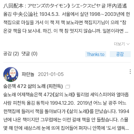
는 이산하 시인이 시에 비견할 만한 게바라의 간결한 글들을 시집 형
八回配本 : アセンズのタイモン》 シエ-クスピヤ 글 坪內逍遙
태로 엮어 보고 싶은 바람에서 탄생한 것이다. 이산하 시인은 ˝이 시
옮김 中央公論社 1934.5.3. 서울에서 살던 1998∼2003년에 헌
집을 체 게바라의 찢어진 군화를 꿰매고 구겨진 전투복을 다림질하는
책집으로 마실을 가서 이 책 저 책 보노라면 책집지기님이 으레 “참
마음으로 엮었˝다고 서문에서 밝혔다. 사람은 무엇으로 알 수 있는가.
온갖 책을 다 보시네. 하긴. 이 책 참 멋지지 않습니까. 일본이라면 밉
그 사람이 읽은 책과 쓴 글로 알아볼 수 있다.체 게바라는 어린 시절부
지만 일본책은 배울 대목이 많아요. 보세요. 저 나라에서는 이때에도
터 책을 끼고 살았다고 한다. 이 습성은 총알이 빗발치는 전장터에서
더보기
이런 책을 냈어요.” 하고 말씀합니다. 《新修シエ-クスピヤ全集 第
도 이어져 ˝전투 중에도 틈만 나면 책을 읽고 시와 일기를 썼다˝고 한
공감 (
2
)
댓글 (0)
八回配本 : アセンズのタイモン》도 책집지기님이 혀를 내둘렀습
다. 프리모 레비와 닮은 점이다. 나는 체 게바라를 지금껏 혁명가로만
니다. “생각해 봐요. 1934년이면 우리로선 식민지 때 아닙니까? 그
알고 있었는데, 이 시집을 통해 시인이자 한 인간으로서의 체 게바라
때 누가 셰익스피어를 읽거나 알겠어요? 그런데 일본에서는 이렇게
파란놀
2021-01-05
메뉴
를 새로이 알게 되었다. 샤르트르는 그를 두고 ˝20세기의 가장 완전
전집을 저희 말로 옮겼어요.” 이날 이 헌책집에서 《新修シエ-クス
한 인간˝이라고 말했다는데, 나는 언제나 민중의 편에 서고자 했던 결
숨은책 472 삶의 노래 (피천득)
ピヤ全集》을 ‘第四回配本 1934.1.3. 《ヂョン王》, 《ブ-リクリ
연했지만 번민했던 불완전한 인간을 볼 수 있었다. 그는 민중을 위해
숲노래 어제책숨은책 472《삶의 노래》 윌리엄 셰익스피어와 열아홉
ベ》’하고 ‘第八回配本 1934.5.3. 《アセンズのタイモン》, 《ぢゃ
기꺼이 목숨을 내놓았고, 그가 바란대로 ˝품위 있게˝ 죽고자 했다.(잭
사람 피천득 옮김 동학사 1994.12.20. 2019년 어느 날 광주 어느
く馬馴らし》’ 두 꾸러미만 집었습니다. 책집지기님은 “왜 둘만 사시
런던 단편 <불을 피우기 위하여>) 처형 직전 그는 방아쇠 당기기를
헌책집에 들러서 책을 돌아보다가 《삶의 노래》를 만났습니다. 1994
나? 싸게 줄 테니 다 가져가셔요.” 하고 묻습니다. “아녀요. 전 보기책
주저하는 볼리비아 병사에게 되려 호통을 쳤다고 전해진다. ˝당신이
년에 나온 책이지만 그무렵에는 이런 갈래 책을 안 들췄습니다. 스물
으로 둘만 곁에 두게요. 다른 손님도 이 놀라운 책을 만나셔야지 싶어
날 죽이려고 온 것을 알고 있다. 떨지 말고 방아쇠를 당겨라! 당신은
몇 해 만에 새삼스레 눈에 뜨여 집어들어 펴자니 안쪽에 ‘도서 열독허
요.” 여덟째(8회 배본) 꾸러미 사이에는 〈沙翁復興 8〉(1934.5.)이