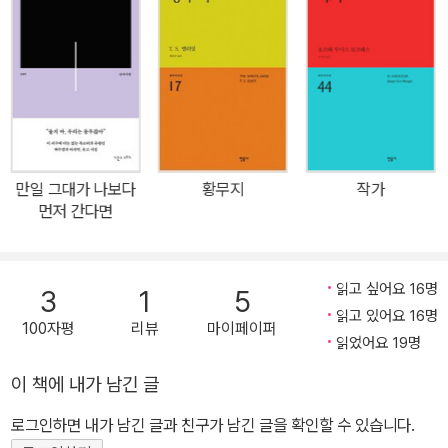
대한민국 1세대 대표 영문학자인 피천득은 “셰익스피어를 감상할 때
뒤 ＜소곡＞(1931), ＜가신 님＞(1932), 그리고 수필 ＜눈보라치는
사람은 신과 짐승의 중간적 존재가 아니요, 신 자체라는 것을 느끼게
밤의 추억＞(1933), ＜나의 파일＞(1934) 등을 차례로 발표하면서
된다.”라며 번역의 소회를 밝혔다. 민음사는 이번 개정판에 소네트 원
본격적인 작품 활동을 전개한다. 1931년에는 후장대학 영문과에 진
문을 수록해 한국어의 혼과 흐름이 살아 있는 피천득의 번역을 더 깊
학해 1937년 졸업한 뒤 귀국해서 미국계 석유회사 스탠다드오일사
이 음미할 수 있는 자리를 마련했다. 시인인 셰익스피어의 모습이 낯
에 잠시 근무했다가 경성중앙상업학원 교사로 부임한다. 1945년 경
선 한편으로 궁금한 독자들이 있다면 『셰익스피어 소네트』가 바로 그
성제국대학 예과 교수를 거쳐 1946년부터 1975년까지 서울대학교
해답이 될 것이다. 『셰익스피어 소네트』의 줄거리는 매우 단순하다.
영문과 교수로 재직하며 영시를 강의했고, 1954년 미 국무부 초청으
만일 그대가 나보다
황무지
작가
시인인 화자, 그의 고귀하고 수려한 젊은 친구, 눈과 머리카락이 검은
로 하버드대학에서 영문학을 공부했다. 2007년 5월 25일 향년 98
먼저 간다면
여인을 둘러싼 사랑과 갈등을 그린 이야기다. 단순한 줄거리에 정형
세의 나이로 별세했다. 선생은 1947년 ≪서정시집(抒情詩集)≫(상
화된 시형(詩型)으로 자칫 진부해 보일 수 있는 요소들을, 그는 “천
호출판사), 1959년 ≪금아시문선(琴兒詩文選)≫(경문사), 1969
개의 마음”으로 상쇄한다. 셰익스피어는 인간의 다채로운 감정을 지
년 문집 ≪산호(珊瑚)와 진주(眞珠)≫(일조각), 1976년 수필집 ≪
읽고 싶어요 16명
3
1
5
극히 절제된 14행시에 녹여 당대의 정형시 기법을 자신의 것으로 소
수필≫(범우사)을 출간했고 같은 해 셰익스피어의 ≪소네트 시집≫
읽고 있어요 16명
100자평
리뷰
마이페이퍼
화해 냈다. 그 절묘한 조화는 어느 귀족의 옷깃처럼 우아하다가도 한
(정음문고)을 번역·간행했다. 1980년에는 그간 발표한 산문과 시를
읽었어요 19명
없이 퇴폐적으로 보이기도 한다. 『셰익스피어 소네트』는 셰익스피어
선해서 ≪금아문선(琴兒文選)≫과 ≪금아시선(琴兒詩選)≫(일조
이 책에 내가 남긴 글
가 언어와 재치로 차려낸 만찬이자 축제의 자리다. 내게 두 애인 있노
각)을 출판했고, 1993년에는 시집 ≪생명≫과 ≪삶의 노래≫(동학
로그인하면 내가 남긴 글과 친구가 남긴 글을 확인할 수 있습니다.
라, 하나는 위안이요, 하나는 절망이라, 천사는 수려한 남자요 악마는
사), 1996년에는 수필집 ≪인연≫(샘터), 1997년에는 ＜피천득 문