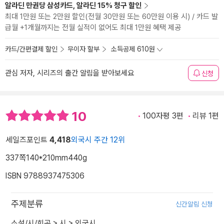
알라딘 만권당 삼성카드, 알라딘 15% 청구 할인
최대 1만원 또는 2만원 할인(전월 30만원 또는 60만원 이용 시) / 카드 발
급월 +1개월까지는 전월 실적이 없어도 최대 1만원 혜택 제공
카드/간편결제 할인
무이자 할부
소득공제 610원
관심 저자, 시리즈의 출간 알림을 받아보세요
신청
10
100자평 3편
리뷰 1편
세일즈포인트
4,418
외국시 주간 12위
337쪽
140*210mm
440g
ISBN 9788937475306
주제분류
신간알림 신청
소설/시/희곡
>
시
>
외국시