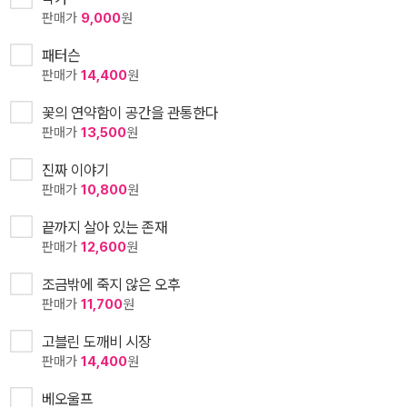
판매가
9,000
원
패터슨
판매가
14,400
원
꽃의 연약함이 공간을 관통한다
판매가
13,500
원
진짜 이야기
판매가
10,800
원
끝까지 살아 있는 존재
판매가
12,600
원
조금밖에 죽지 않은 오후
판매가
11,700
원
고블린 도깨비 시장
판매가
14,400
원
베오울프