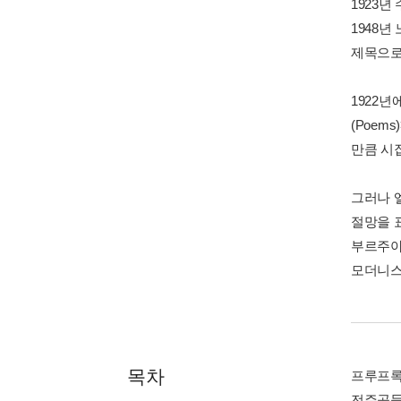
1923
1948
제목으로 
1922년에
(Poem
만큼 시
그러나 
절망을 
부르주아
모더니스
목차
프루프록의
전주곡들 