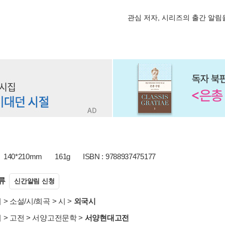
관심 저자, 시리즈의 출간 알
140*210mm
161g
ISBN : 9788937475177
류
신간알림 신청
서
>
소설/시/희곡
>
시
>
외국시
서
>
고전
>
서양고전문학
>
서양현대고전