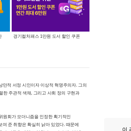
간
경기컬처패스 1만원 도서 할인 쿠폰
삼성카드가 쏜다! 알라
. 낭만적 서정 시인이자 이상적 혁명주의자. 그의
 강렬한 주관적 색채, 그리고 사회 정의 구현과
선정 위원회가 모더니즘을 인정한 획기적인
보여 준 취향은 확실히 낡아 있었다. 때문에