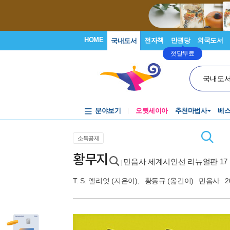
HOME
전자책
만권당
외국도서
국내도서
첫달무료
국내도
분야보기
오뒷세이아
추천마법사
베
소득공제
황무지
민음사 세계시인선 리뉴얼판 17
|
T. S. 엘리엇
(지은이),
황동규
(옮긴이)
민음사
2