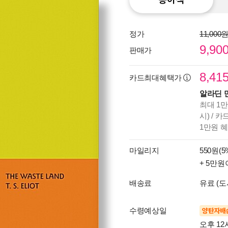
정가
11,000
9,90
판매가
8,41
카드최대혜택가
알라딘 
최대 1만
시) / 
1만원 
마일리지
550원(5
+ 5만원
배송료
유료 (도
수령예상일
양탄자배
오후 12