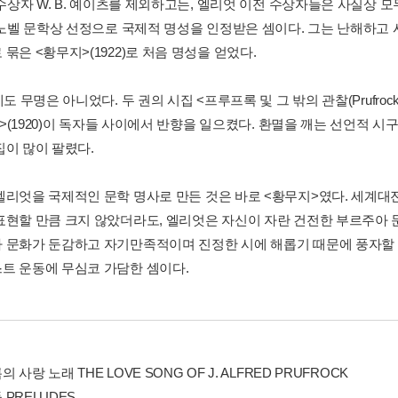
년 수상자 W. B. 예이츠를 제외하고는, 엘리엇 이전 수상자들은 사실상
년 노벨 문학상 선정으로 국제적 명성을 인정받은 셈이다. 그는 난해하고
묶은 <황무지>(1922)로 처음 명성을 얻었다.
도 무명은 아니었다. 두 권의 시집 <프루프록 및 그 밖의 관찰(Prufrock and O
s)>(1920)이 독자들 사이에서 반향을 일으켰다. 환멸을 깨는 선언적 시
집이 많이 팔렸다.
엘리엇을 국제적인 문학 명사로 만든 것은 바로 <황무지>였다. 세계대
표현할 만큼 크지 않았더라도, 엘리엇은 자신이 자란 건전한 부르주아 
 문화가 둔감하고 자기만족적이며 진정한 시에 해롭기 때문에 풍자할
트 운동에 무심코 가담한 셈이다.
 사랑 노래 THE LOVE SONG OF J. ALFRED PRUFROCK
PRELUDES