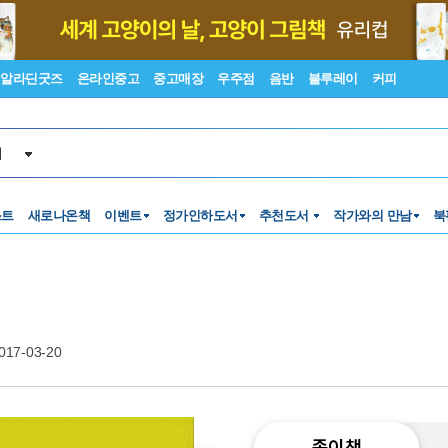
알라딘굿즈
온라인중고
중고매장
우주점
음반
블루레이
커피
서
스트
새로나온책
이벤트
정가인하도서
추천도서
작가와의 만남
북
017-03-20
종이책