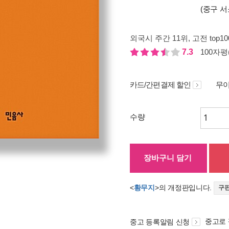
(중구 서
외국시 주간 11위
, 고전 top1
7.3
100자평(
카드/간편결제 할인
무이
수량
장바구니 담기
<
황무지
>의 개정판입니다.
구판
중고로
중고 등록알림 신청