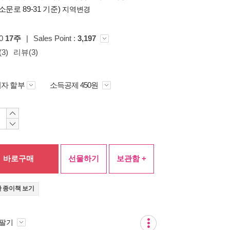
소문로 89-31 기준)
지역변경
00
17주
|
Sales Point :
3,197
3)
리뷰(3)
자 할부
소득공제 450원
바로구매
선물하기
보관함 +
 종이책 보기
 팔기