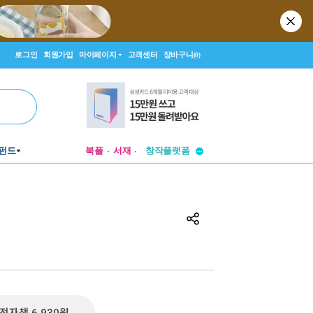
로그인
회원가입
마이페이지
고객센터
장바구니
(0)
투비컨티뉴드
펀드
북플
서재
창작플랫폼
투비컨티뉴드