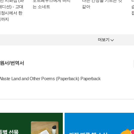
선 시화집 (파
오르페우스에게 바치
나는 긴장을 기르는 것
에디션)
- 고대
는 소네트
같아
서정시에서 한
시까지
더보기
 원서/번역서
Waste Land and Other Poems (Paperback) Paperback