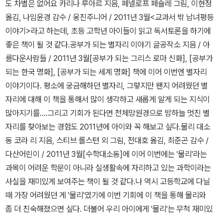
도 차별은 없어요 카리나 루아르 지음, 페넬로프 페슐레 그림, 이현정
할지, 로맨스로 분류해야할지, 액션 스릴러로 분류해야할지 고민되게
해 전세계 사람들이 걱정을 하고 있을 듯 싶다. 나 역시 촉각을 곤두세
취해 있는 나무 궤짝을 낯선 곳으로 이동하고 그 곳에서 페르코는 두
그분을 통해 작년부터 자극을 받기 시작했었다.나도 아이의 책을 다
옮김, 나임윤경 감수 / 웅진주니어 / 2011년 3월<교과서 밖 남녀평등
만든 책들이예요. 그래도 공상과학에 좀더 가까운듯합니다. 3권으
우며 뉴스에 귀를 기울이고 있는데, 더 이상 피해가 없기를 기도하고
렵고 무서운 경험을 한다. 그런 중에도 참하늘빛은 페르코를 돕는다.
시 한 번 더 살펴보게 되었고,도서도우미도 조금 더 적극적으로 임하
이야기>라고 하는데, 초등 고학년 아이들이 읽고 독서토론을 하기에
로 분권되어 경악하게 했지만, 스티븐 킹의 책이 워낙 길다보니 이해
있다.단순 지진이 아니라 그 후유증이 심각해서 더욱 걱정스럽다.책
물웅덩이가 되어 일꾼들의 손에서 놓여나게 하고, 다음 날 아침엔 따
게 되었고,그래서 그덕에 초등생 책들이 이렇게나 많이 있다는 것에
좋은 책이 될 것 같다.공부가 되는 별자리 이야기 글공작소 지음 / 아
되긴해요. 그나마 가볍고 재미있어서 용서해주었습니다.^^ 예상치
검색을 하다가 과학원정대 14권이 [원자력]이라는 것을 보고 얼른 책
스한 햇볕으로 페르코의 발을 따스하게 해 준다. 그걸 계기로 하여 페
또 한 번 놀라게 되었다.그래서 한 번씩 그분을 알게 된 것에 감사하게
름다운사람들 / 2011년 3월[공부가 되는 그리스 로마 신화], [공부가
못하게 재미있게 읽은책이예요. 솔직히 2권 분권되었다고 하지만, 스
을 주문해야겠다는 생각이 들었다. 그리고, 우리 아이에게 어제 저녁
르코는 강물 위로 흘러 가게 되고 궤짝 뚜껑의 참하늘빛은 뗏목이 되
되었고,연락처도 주고 받게 되었고,조만간 다리에 힘을 길러 산에도
되는 한국 명화], [공부가 되는 세계 명화] 책에 이어 이번엔 별자리
티븐킹 책의 분권을 생각하면 최소 3권에서 4권으로 분권되었을 책
뉴스를 보며, 예전에 읽었던 [바람이 불 때에] 책이 기억나는지 물었
어 페르코를 돕는다. 강가엔 많은 사람들이 모여들었고, 그들은 물 위
따라가야지 싶다.ㅠ(글을 쓰려고 의도한 목적과 전혀 다른 방향으로
이야기이다. 평소에 궁금해하던 별자리, 그렇지만 왠지 어려웠던 별
이었네요.^^ 해양 재난 스릴러에 가깝지만, 공상과학으로 분류했습니
다. 우리 아이가 무척이나 좋아하는 [스노우맨]의 작가의 책이라 망설
를 걷는 페르코를 성자라고 생각한다. 성자가 된 페르코는 성자가 아
끝맺음하는 나의 버릇은 언제 고쳐질꼬?ㅠ)
자리에 대해 이 책을 통해서 많이 생각하고 새롭게 알게 되는 지식이
다. '견인도시시리즈' 3권인데, 2권까지 읽었습니다. 1편보다 2편이
이지 않고 골라 읽었던 그 책 - 재미있고 유머러스한 작가 특유의 그
닌 것이 발각될까봐 두려웠지만 용기를 내어 강에서 가장 가까운 마
많아지기를....그리고 기회가 된다면 천체망원경으로 밤하늘 멋진 별
더 재미있었으니 3편은 언젠가 읽겠지요.^^ 미래사회를 배경으로 해
림책이 아닌 전쟁과 핵폭발의 위험을 따끔하게 경고한 책이어서 그런
을로 간다. 교회가 아닌 사제관으로 가서 먹을 것을 달라고 한다. 이
자리를 찾아보는 경험도 2011년에 아이와 꼭 해보고 싶다.물리 대소
서 SF소설로 분률할까?했는데, 판타지적이 느낌도 나서 살짝 헷갈리
지 우리 아이가 5살 때 읽고 더 이상 무섭다고 읽지 않던 그 책 내용이
얼마나 용기 있고 지혜로운 생각인가. 페르코에겐 참하늘빛을 사랑하
동 코라 리 지음, 스티브 롤스턴 외 그림, 전대호 옮김, 최준곤 감수 /
는 책이예요. 정확히는 성장문학에 더 가까운것 같습니다.^^ 기대
7년 가까이 지난 지금까지 기억하고 있는 듯.하지만 지금 다시 읽으
는 마음도 있지만 모험에서 꼭 필요한 지혜와 용기가 있었던 것이다.
다산어린이 / 2011년 3월[수학대소동]에 이어 이번에는 '물리'라는
치에 못 미쳤던 책들이예요. 완전 재미있게 읽은책입니다. 약간 엔딩
면 좋을 것 같다. 영어로 된 책이 있나 찾아봤지만 한국에서는 구할 수
페르코는 어머니를 사랑하고, 고양이 친츠를 사랑하고, 주지와 참하
과목이 어려운 학문이 아니라 실생활속에 자리하고 있는 과학이라는
이 좀 아쉬운점이 있었지만, 전반적으로 무척 재미있게 읽었습니
없는 것 같아서 싱가포르 도서관이나 서점으로 가봐야겠다.바람이 불
늘빛을 사랑한다. 그런데 이제 더 이상 참하늘빛은 없다. 그 훌륭한 조
사실을 재미있게 보여주는 책이 될 것 같다.나 역시 고등학교에 다닐
다. 위의 책 모두 미래사회를 배경으로 했지만, 지구상의 큰 재난후
때에 레이먼드 브릭스 글, 그림 | 김경미 옮김 / 시공주니어 / 1995년
력자 참하늘빛이 너무 너무 소중한데, 참하늘빛 한 조각이 반바지에
때 가장 어려웠던 게 '물리'였기에 이번 기회에 이 책을 통해 물리와
의 사회를 그려서 지금의 문명보다 조금 뒤쳐지는 느낌이 드는 책이
11월영어 원제목이 [When the Wind Blow]인데, 구할 수 있을까
남아 있다. 때문에 페르코는 참하늘빛이 남아 있는 반바지를 3년이
좀 더 친숙해졌으면 싶다. 더불어 우리 아이에게 '물리'는 무척 재미있
예요. SF소설로 봐야할지 판타지로 봐야할지 살짝 고민했지만, 그래
모르겠다. 개인적으로 소장하고 싶은 책인데, 서점에 없으면 도서관
지나도록 벗지 않는다. 그 모습을 지켜보던 주지가 파란 눈으로 페르