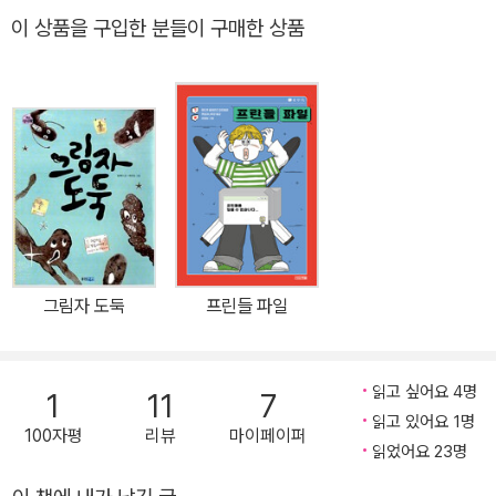
작품이다. 어린이가 성장한다는 것의 의미를 찬찬히 되돌아보게 하는
이 상품을 구입한 분들이 구매한 상품
성장 동화로, ‘사계절 중학년문고’의 스물한 번째 책이다. 동유럽의 작
은 나라 헝가리에서 날아온 성장 동화의 전범 ‘성장’은 아동문학에서
절대 빼놓을 수 없는 보편적인 주제이자 중요한 키워드이다. 육체적
으로나 정신적으로 가장 급격한 변화를 겪는 아이들에게 있어 성장은
익숙한 세계를 벗어나 지금껏 경험하지 못한 낯선 세계로 진입하는
일생일대의 사건을 의미한다. 따라서 아이가 자라 소년이 되고 어른
이 되는 이야기는 문학 장르 중에서도 ‘동화’가 지닌 본연의 의미를 가
장 잘 구현할 수 있는 내러티브라고 할 수 있다. 대부분의 성장 이야기
에는 중요한 모티프가 하나 존재한다. ‘길 찾기’가 바로 그것이다. 동
그림자 도둑
프린들 파일
화에서 길 찾기는 주로 판타지나 모험의 형식을 통해 나타나는데, 주
인공은 갖가지 위험에 처할 때마다 조력자나 초월적인 힘을 지닌 물
건의 도움을 받는다. 그리고 결국 주인공은 이전과는 전혀 다른 세계
읽고 싶어요 4명
1
11
7
로 통하는 문 앞에서 선택의 기로에 서게 된다. 그 길 위에 머무를 것
읽고 있어요 1명
100자평
리뷰
마이페이퍼
인가, 아니면 낯선 길로 들어설 것인가. ‘사계절 중학년문고’의 스물한
읽었어요 23명
번째 책 『페르코의 마법 물감』(Az igazi egszinkek, 참하늘빛)은 한