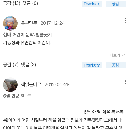
가온다. 또한 페르코와 같은 독립적인 캐릭터를 통해 ‘성장 동화의 주
공감 (
13
)
댓글 (0)
밀을 함께 나누는 아이들이 하나둘 생긴다. 아이들이 비밀친구 그룹
다가 물감을 만들면 어떻겠니? 봐라, 들판이 온통 꽃 천지잖니.” 라고
체는 말 그대로 성장하는 어린이’라는 단순하지만 중요한 진리를 다
에 끼어들려 애쓰고 그 비밀을 각자 제멋대로 다루는 모습이 흥미롭
한다. 깜짝 놀란 페르코가 둘러보니 온 들판에 아름답고 탐스러운 파
시 한 번 깨닫게 한다. 우에노 료는 자신의 저서 『현대 어린이문학』에
다. 참 하늘빛 덕에 위기에 빠지기도하는 페르코. 숲에서 혼자 밤을 지
란색 꽃으로 뒤덮여 있다. “아저씨, 이 꽃으로 물감을 만들 수 있어
유부만두
2017-12-24
메뉴
서 ‘어린이를 그리는 것은 인간을 그리는 것이다. 인간을 그리는 것은
내는 페르코, 주지와 함께 갇혀버리는 헛간에서 페르코의 용기와 슬
요?” “만들 수 있다마다. 자, 어서 꽃을 따렴.” 페르코는 서둘러 파란
현대 어린이 문학. 밑줄긋기
삶의 기쁨 또는 슬픔을 그리는 것이다.’라고 말했다. 그의 말처럼 이
기가 빛나고, 강가에서 만난 종교심 깊은 사람들을 대하는 페르코는
꽃을 한 아름 딴다. 수위 아저씨는 파란 꽃의 이름이 ‘참 하늘빛’이라
가능성과 유연함의 어린이.
작품에는 어린이가 ‘동심’ 속에 매몰된 수동적인 존재가 아닌 사랑하
재치꾼이 된다. 이 모든 '해결'은 참 하늘빛 물감의 힘만으로 이뤄진걸
고 알려준다. 참 하늘빛은 낮 열두시를 알리는 종소리가 울려야 핀다
는 인간, 하나의 가치를 위해 다른 가치를 기꺼이 포기할 줄 아는 능동
까. 페르코가 성장하는 모습에 마음이 뿌듯하다. 이제 페르코 주변의
고 한다. 참 하늘빛은 1분밖에 피어 있지 않으니까 서둘러 따야 한다
더보기
적인 모습으로 표현된다. 그것이 바로 마치 참하늘빛 마법 물감을 칠
어른들은 (예전처럼) 페르코를 윽박지르거나 무시하지 못하고 그의
고 말이다. --본문 27쪽 집에 돌아온 페르코는 참하늘빛 꽃을 짜내
공감 (
7
)
댓글 (3)
한 듯, 이 작품이 생생하게 살아 숨 쉬는 이유이다. 동유럽 특유의 상
눈을 보고 그의 말을 들어야한다. 주지가 처음부터 그런 것 처럼.
어 즙을 만들고 그 즙이 참하늘빛이다.페르코는 아직 미완성인 그림
상력과 영화적 이미지가 빚어낸 독특한 판타지 이 책을 쓴 벨라 발라
에 참하늘빛을 칠하여 완성한다. 다음 날 학교에 가서 칼리에게 그림
즈(Bela Balazs, 1884~1949)는 헝가리 태생의 작가로, 20세기
책읽는나무
2012-06-29
메뉴
을 주지만 잿빛 구름이 가득한 하늘을 본 칼리는 이게 무슨 파란 하늘
헝가리를 대표하는 예술가이자 사상가이다. 영화감독, 각본가, 시인,
이냐면서 그림을 던지고 짓밟아버린다. 무거운 마음으로 집에 가는
6월 민군 책
소설가 등으로 다양한 분야에서 활동했으며, 무엇보다 초창기 영화
데 금발의 여학생 주지가 부른다. 엄마의 심부름이라면서 페르코에게
이론과 제작에 막대한 영향을 미친 영화 이론가로 유명하다. 특히 『가
1펜게를 전해주다가 페르코의 그림을 보게 된다. 주지는 그림을 달라
6월 한 달 읽은 독서목
시적 인간』이나 『영화의 이론』 같은 그의 저서들은 지금까지도 전 세
면서 돋보기 등의 물건들을 페르코에게 준다. 페르코는 참하늘빛 그
록!아이가 어린 시절부터 책을 읽힐때 정보가 전무했었다.그래서 내
계 영화학도들의 교과서로 불릴 만큼 훌륭한 이론서로 평가받는다.
림을 주지에게 준다. 커다란 병을 가지고 나타난 칼리는 페르코에게
아이의 또래 아이들은 어떤책을 읽히고 있는지 잘 몰랐고,무수히 많