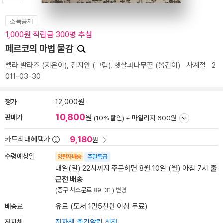
소득공제
1,000원 적립금 300명 추첨
페르코의 마법 물감
벨라 발라즈
(지은이),
김지안
(그림),
햇살과나무꾼
(옮긴이)
사계절
2
011-03-30
정가
12,000원
10,800
판매가
원
(10% 할인) +
마일리지 600원
9,180
카드최대혜택가
원
수령예상일
양탄자배송
주말특급
내일(일) 22시까지 주문하면 8월 10일 (월) 아침 7시
출
근전 배송
(중구 서소문로 89-31 )
변경
배송료
유료 (도서 1만5천원 이상 무료)
전자책
전자책 출간알림 신청