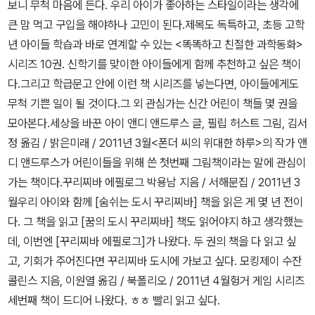
보니 무척 마음에 든다. 우리 아이가 좋아하는 스타일이라는 생각에
다시 보고 싶네요. 처음 헤닝 만켈을 만났을때는 참 재미있게 잘 읽었
큰 맘 먹고 구입을 해야하나 고민이 된다.제목도 독특하고, 초등 고학
는데, 이번 소설은 기대에 못 미쳤어요. 읽은후에 영화 '나는 네가 지
년 아이들 학습과 바로 연계할 수 있는 <똑똑하고 친절한 과학동화>
난 여름에 한 일을 알고 있다'의 작가라는 것을 알게 되었어요. 그 영
시리즈 10권. 신학기를 맞이한 아이들에게 함께 추천하고 싶은 책이
화가 생각나게 하긴하는데, 기대하지 않아서인지 무척 재미있게 읽었
다.그리고 학급문고 안에 이런 책 시리즈를 넣는다면, 아이들에게도
습니다.로맨스 (15권) 순수 로맨스 소설로 분류된것은 위의 2권밖
무척 기쁜 일이 될 것이다.그 외 관심가는 신간 어린이 책들 몇 권을
에 없는것 같네요. 암튼, '가을의 전설'은 영화 때문에 선택했는데, 3
모아본다.
세상을 바꾼 아이 앤디 앤드루스 글, 필립 허스트 그림, 김서
가지 에피소드를 담았답니다. 영화와 상관없는 이야기도 좋아요. 사
정 옮김 / 밝은미래 / 2011년 3월<폰더 씨의 위대한 하루>의 작가 앤
랑 때문에 비극적이지만 그 비극적인 감정이 그리 나쁘지 않네요. (물
디 앤드루스가 어린이들을 위해 쓴 첫번째 그림책이라는 말에 관심이
론, 당사자가 안된다는 보장하에) 기욤뮈소의 로맨스는 살짝 뭔가 부
가는 책이다.
꾸리찌바 에필로그 박용남 지음 / 서해문집 / 2011년 3
족한 느낌이예요. 하지만 표지 만큼은 멋져요.^^ 시대 로맨스에 관
월우리 아이와 함께 [숨쉬는 도시 꾸리찌바] 책을 읽은 게 몇 년 전이
심을 갖게 한 책이예요. 책 보고 드라마 보고 완전 좋아!! 시대 로맨스.
다. 그 책을 읽고 [꿈의 도시 꾸리찌바] 책도 읽어야지 하고 생각했는
화끈.. -.-;; 요즘은 판타지 로맨스가 대세인것 같아요. '뷰티풀 크리
데, 이번엔 [꾸리찌바 에필로그]가 나왔다. 두 권의 책을 다 읽고 싶
처스'와 '추락천사'는 4권 시리즈로 나올 예정인 책이랍니다. '뷰티풀
고, 기회가 주어진다면 꾸리찌바 도시에 가보고 싶다.
모킹제이 수잔
크리처스'는 계속 읽을 계획이지만 '추락천사'는 살짝 고민해봐야할것
콜린스 지음, 이원열 옮김 / 북폴리오 / 2011년 4월헝거 게임 시리즈
같아요. 일반문학 (16권) 너무 재미있게 읽은책. 살짝 야릇한 감정
세번째 책이 드디어 나왔다. ㅎㅎ 빨리 읽고 싶다.
이 느껴지는것을 부끄러워해야할까? 전작의 명성에 못미쳐 아쉬