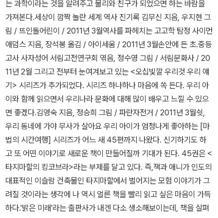
는 과학이라는 것을 알려주고 물리와 친구가 되었으면 하는 바람을
도 미래 사회를 배경으로 해서 SF소설로 분류했습니다. 추리/미스
에서라도 영어로 된 책으로 읽었으면 좋겠다.
코를 보면서 그 반바지를 갈아 입지 않으면 페르코와 산책을 하지 않
가져본다.세상이 깜짝 놀란 세계 역사 진기록 김무신 지음, 우지현 그
터리 (18권) 물만두님 생각하며 읽은 일본 추리소설이예요. 제
겠다고 한다. 그때서야 페르코는 참하늘빛보다 더 아름다운 주지의
림 / 뜨인돌어린이 / 2011년 3월역사를 파헤치는 고고학 탐정 사이먼
스타일도 있고, 아쉬운 책들도 있고... 단편들은 좀 더 많이 아쉬웠
파란 눈을 보면서 깨닫는다. 반바지는 이제 더 이상 입으면 안 된다는
애덤스 지음, 장석봉 옮김 / 아이세움 / 2011년 3월손안에 든 초.중등
습니다. 아이디어가 좋았던 두 책입니다. 특히나 '일곱개의 고양이
것을! ♣ 목차파란색 물감이 사라졌다이상한 수위 아저씨비밀 친구
고사 사자성어 서림고전연구회 엮음, 정수영 그림 / 서림문화사 / 20
눈' 완전 제 스타일이예요. '어제의 세계'는 판타지로 분류해야할지?
모자 속에 내리는 소나기깜깜한 지하실숲 속에서 보낸 하룻밤어린 성
11년 2월 그리고 전부터 눈여겨보고 있는 <오십빛깔 우리것 우리 얘
'리피트'는 공상과학으로 분류애햐할지? '백설공주에게 죽음을' 스릴
자조그만 하늘 조각
기> 시리즈가 추가되었다. 시리즈 하나하나 마음에 쏙 든다. 우리 아
러로 분류해야할지? 고민하게 한 책들^^ 미스터리 성장문학이예
이와 함께 읽으면서 우리나라 문화에 대해 많이 배우고 느낄 수 있으
요. 액션/스릴러 (10권) 올해 마이클 코넬리를 알게 된 것만으로
면 좋겠다.김영숙 지음, 정승희 그림 / 파란자전거 / 2011년 3월쉿,
기분 좋게 하네요. 제프리 디버 책도 괜찮지만, 이미 그의 스토리 전개
우리 동네에 가야 무사가 살아요 우리 아이가 엄청나게 좋아하는 [마
를 파악해버려서 살짝 긴장감이떨어졌어요. 3권 모두 자신이 살기
법의 시간여행] 시리즈가 어느 새 45편까지 나왔다. 신기하기도 하
위해 누군가를 죽여야하는, 서바이벌 살육이라는 점이 공통점이지만
고 또 어떤 이야기로 새로운 책이 만들어질까 기대가 된다. 45권은 <
장르가 약간 달라요. '모킹제이'는 솔직히 공상과학으로 분류해도 될
타지마할의 킹코브라>라는 부제를 달고 있다. 즉,잭과 애니가 인도의
듯한데, 로맨스도 있고요.'인구조절구역' 역시 배경이 미래사회라는
대표적인 이슬람 건축물인 타지마할에서 벌어지는 모험 이야기가 그
점, 그러나 블랙코미디에 가깝고,'24시간7일'이 가장 액션 스릴러에
려질 것이라는 생각에 나 역시 얼른 책을 빨리 읽고 싶은 마음이 가득
가까운듯합니다. 읽어보고 싶다가, 갑자기 흥미를 잃다가, 변죽스럽
하다.'밝은 미래'라는 출판사가 내겐 다소 생소해보이는데, 책을 살펴
게 만든책인데, 너무 재미있게 읽었어요. 이 책 때문에 영화 '도망자'