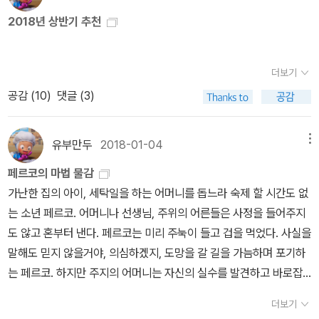
바지에 한 방울 튄 적이 있다. 그 하늘에서 작디작은 별이 반짝이고 있
다는 생각이 든다. 페르코는 작은 목소리로 그림도구를 빌려주면 칼
2018년 상반기 추천
었던 것이다. - 본문 119쪽에서 그로부터 삼 년의 시간이 흐른다. 다
리에게 그림을 그려주겠다고 말한다. 칼리는 페르코에게 그림 도구
른 아이들은 이미 긴 바지로 갈아입은 지 오래다. 반바지 차림은 페르
상자와 질 좋은 도화지를 빌려주면서 그림을 페르코가 그렸다는 사실
코 뿐이다. 주지는 페르코에게 말한다. 나랑 같이 산책할 마음이 있다
더보기
을 그 누구한테도 말하지 않아야 한다고 못을 박는다. 집에 돌아와서
면 그 어린애 같은 바지는 이제 그만 벗으라고. 페르코는 망설인다. 그
도화지에 집과 나무를 그리고 하늘만 색칠하면 되는데, 어머니가 세
공감 (
10
)
댓글 (3)
러다가 주지의 눈동자를 바라보는 순간, 거기에 바로 참하늘빛을 꼭
탁한 옷을 배달하라고 한다. 페르코는 여학생 주지의 집에 세탁한 옷
닮은 아름다움이 있음을 깨닫는다. 페르코는 주지의 눈에서 빛나는
을 배달하지만 세탁비로 받은 돈이 1펜게가 부족하여 어머니로부터
유부만두
2018-01-04
메뉴
참하늘빛을 위해 반바지를 벗는다. 마법보다 신비로운 아이들의 삶과
꾸지람을 듣는다. 하지만 어머니의 꾸지람은 아무 것도 아니다. 중요
사랑 『페르코의 마법 물감』이 구현하는 세계는 오롯이 아이들만의 세
페르코의 마법 물감
한 것은 파란색 물감이 감쪽같이 사라진 것이다. 그 파란색 물감은 고
계이다. 그것도 신 나고 즐거운 판타지의 세계이다. 하지만 이 작품의
가난한 집의 아이, 세탁일을 하는 어머니를 돕느라 숙제 할 시간도 없
양이 친츠가 책상에서 떨어뜨렸고, 떨어진 파란색 물감을 쥐가 먹은
진짜 매력은 가슴 뛰는 모험의 길, 그 끝에 있다. 작가는 페르코가 반
는 소년 페르코. 어머니나 선생님, 주위의 어른들은 사정을 들어주지
것이다. 페르코는 파란색 쥐를 보고서야 그 사실을 깨닫는다. 그러던
바지에 얼룩진 참하늘빛보다 아름다운 가치를 주지에게서 발견하는
도 않고 혼부터 낸다. 페르코는 미리 주눅이 들고 겁을 먹었다. 사실을
어느 날 밤, 고양이 친츠가 파란색 쥐를 잡아먹었고 친츠는 파란색 고
것으로 이야기를 끝맺는다. 반바지를 벗는 이유가 다름 아닌 사랑하
말해도 믿지 않을거야, 의심하겠지, 도망을 갈 길을 가늠하며 포기하
양이가 된다. -- 파란색 물감이 없어 그림을 완성하지 못한 페르코가
는 여자 친구의 눈빛 때문이라는 것. 페르코를 어른의 세계로 자연스
는 페르코. 하지만 주지의 어머니는 자신의 실수를 발견하고 바로잡
길거리를 배회하다가 집으로 돌아가려는데, 낮 열두 시를 알리는 종
럽게 이끈 것은 결국 이성에 대한 사랑의 감정이라는, 이 짧지만 강렬
으려 노력하는 고마운 어른이다. 주지도 페르코의 말을 듣고 믿어준
이 울린다. 바로 그때, 흰 수염에 황금열쇠를 든 키가 큰 수위 아저씨
더보기
한 결말은 사랑을 이야기하는 그 어떤 문학 작품보다도 아름답게 다
첫 친구다. 참 하늘빛 꽃 물감을 얻어서 그림을 그린 페르코에게 그 비
가 나타난다. 수위 아저씨는 상냥하게 웃으며 “페르코, 이 꽃을 꺽어