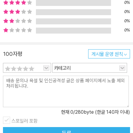
대가로 부잣집 아이인 칼리에게 물감과 도화지를 빌린다. 어려운 집
0%
안 형편 때문에 물감 같은 건 꿈도 못 꾸기 때문이다. 그런데 페르코가
0%
세탁물을 배달하러 나간 사이에 파란색 물감이 없어지고 만다. 페르
0%
코는 고양이 친츠의 짓일 거라 여기지만, 친츠는 자신은 결백하다며
0%
극구 부인한다. 결국 페르코는 칼리에게 하늘색 물감을 돌려주지 못
하고, 칼리는 선생님한테 이르겠다며 길길이 날뛴다. 페르코는 학교
도 가지 못한 채 길거리를 방황하다가 이상한 수위 아저씨가 가르쳐
100자평
게시물 운영 원칙
준, 딱 일 분 동안만 꽃이 핀다는 푸른 꽃밭을 발견한다. 이 신비한 꽃
카테고리
의 이름은 참하늘빛. 페르코는 그 꽃을 꺾어 즙을 짜서 병 속에 담는
다. 그렇게 페르코만의 참하늘빛 물감이 완성된다. 하지만 참하늘빛
꽃에서 얻어 낸 물감은 보통 물감과는 다른 마법 물감이다. 도화지에
하늘을 그리면 그림 속 하늘에서 해와 달이 뜨고 지고, 심지어 별까지
빛난다. 진짜 하늘과 똑같은 하늘이 그림 속에 생기는 것이다. ‘반딧불
이들이 내 그림 위를 기어 다니고 있는 걸까?’ 페르코는 그렇게 생각
현재
0
/280byte (한글 140자 이내)
하며 연장 궤짝으로 살금살금 다가가 허리를 구부리고 그림을 내려다
스포일러 포함
보았다. 그때 페르코의 눈앞에 너무나도 뜻밖의 광경이 펼쳐졌다. 그