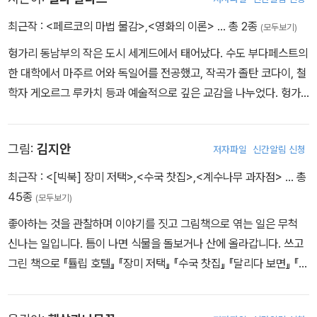
이였는데….
최근작 :
<페르코의 마법 물감>
,
<영화의 이론>
… 총 2종
(모두보기)
헝가리 동남부의 작은 도시 세게드에서 태어났다. 수도 부다페스트의
한 대학에서 마주르 어와 독일어를 전공했고, 작곡가 졸탄 코다이, 철
학자 게오르그 루카치 등과 예술적으로 깊은 교감을 나누었다. 헝가
리를 대표하는 작가로서 시와 소설, 시나리오 등 많은 작품을 발표했
으며, 미학자이자 영화 이론가로도 명성을 떨쳤다. 1949년에는 헝가
그림:
김지안
저자파일
신간알림 신청
리 최고의 예술가에게 수여하는 코슈트 상을 받았다. 대표적인 책으
로 영화 이론서 『가시적 인간』, 『영화의 이론』 등이 있으며, 영화 <서
최근작 :
<[빅북] 장미 저택>
,
<수국 찻집>
,
<계수나무 과자점>
… 총
푼짜리 오페라>, <그랜드 호텔>의 시나리오도 썼다.
45종
(모두보기)
좋아하는 것을 관찰하며 이야기를 짓고 그림책으로 엮는 일은 무척
신나는 일입니다. 틈이 나면 식물을 돌보거나 산에 올라갑니다. 쓰고
그린 책으로 『튤립 호텔』 『장미 저택』 『수국 찻집』 『달리다 보면』 『계
수나무 과자점』 『감귤 기차』 『세탁 소동』 『내 멋대로 슈크림빵』 등이
있고 그림을 그린 책으로 『괜찮아, 천천히 도마뱀』 등이 있습니다.