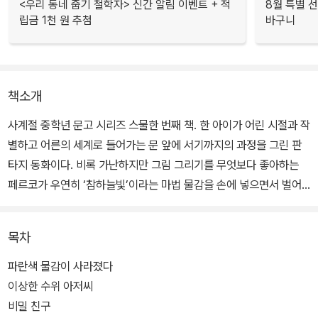
<우리 동네 줍기 철학자> 신간 알림 이벤트 + 적
8월 특별 선
립금 1천 원 추첨
바구니
책소개
사계절 중학년 문고 시리즈 스물한 번째 책. 한 아이가 어린 시절과 작
별하고 어른의 세계로 들어가는 문 앞에 서기까지의 과정을 그린 판
타지 동화이다. 비록 가난하지만 그림 그리기를 무엇보다 좋아하는
페르코가 우연히 ‘참하늘빛’이라는 마법 물감을 손에 넣으면서 벌어
지는 모험담으로, 동유럽 특유의 매력적인 상상력과 강렬한 색채감이
돋보이는 작품이다.
목차
우리에겐 다소 낯선 헝가리 동화이지만, 유럽에서는 오래 전부터 성
파란색 물감이 사라졌다
장 동화의 전범으로 인정받은 작품이다. 이웃나라 일본에서도 ‘어린
이상한 수위 아저씨
시절 읽은 책 가운데 아이에게 꼭 읽히고 싶은 책’으로 꼽힐 만큼 오랫
비밀 친구