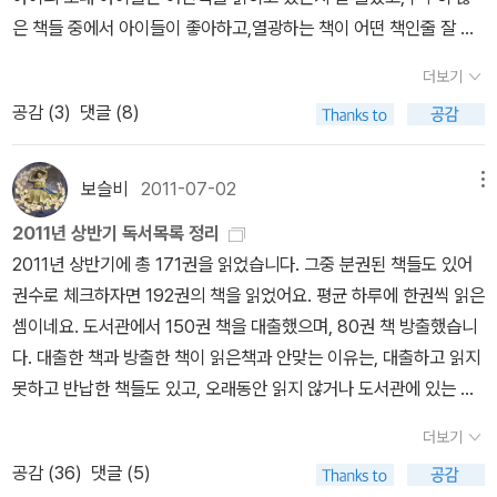
그래서인지 작품에서 느껴지는 풍부한 색채감과 이미지는 상당히 강
참하늘빛을 달라면서 절반도 넘게 가져간다. 페르코는 남아 있는 참
은 책들 중에서 아이들이 좋아하고,열광하는 책이 어떤 책인줄 잘 몰
렬하다. 특히 참하늘빛으로 대표되는 푸른빛의 이미지는 마치 영사기
하늘빛을 다락방의 빈 궤짝 뚜껑의 안쪽에 칠한다. 페르코는 궤짝 안
랐을때,누군가 또래 아이가 있는 사람들과 좀 공유(?)를 했음 싶었다.
에서 나오는 빛처럼 신비롭게 느껴지기까지 한다. 페르코가 다락방
더보기
에 들어가 뚜껑을 덮고서 참하늘빛의 아름다운 하늘을 본다. 하지만
그래서 나는 알라딘에서 서재질을 시작했었던 것같다.정보교환을 목
궤짝 안에 들어가 누워 참하늘빛 하늘을 바라보는 장면이나, 몰래 물
공감 (
3
)
댓글 (8)
참하늘빛을 가져간 칼리는 노박 선생님의 모자 안쪽에 참하늘빛을 칠
적으로 시작했다가 지금은 약간 변질된(?) 방향으로인생상담 형식
감을 칠해 놓은 모자를 쓴 선생님이 모자 속에 내리는 소나기에 흠뻑
한다. 아무것도 모르는 노박 선생님은 모자를 쓰게 되고, 마당에 모인
의 나만의 서재질로 변해 있긴 하지만서도..^^;; 처음 시작했던 본분을
젖는 장면은 작가의 영화적 상상력이 고스란히 투영된 장면이라고 할
학생들과 선생님들이 보는 앞에서 땀을 뻘뻘 흘린다. 그뿐만이 아니
잊지 않기 위해 아이들의 책정보에 대한 공유는 계속 하고 싶다.아이
보슬비
2011-07-02
메뉴
수 있다. 그 때문에 발표된 지 90년 가까이 된 작품이라고는 믿기지
다. 노박 선생님이 연설을 할 때는 모자 속에서 천둥소리가 울리고, 소
가 영어나 수학 학원을 다니지 않기에 조금이나마 시간적 여유가 있
않을 만큼 세련되고 감각적이다. 『페르코의 마법 물감』은 우리에게
2011년 상반기 독서목록 정리
나기가 내린다. 노박 선생님은 모자를 내팽개치고, 학교에선 누가 노
기에책을 좀 읽게 되는 것같다.읽을때는 잘 몰랐는데 기록을 해보니
익숙한 영미권 판타지 동화와는 또 다른 매력으로, 아이들은 물론 그
2011년 상반기에 총 171권을 읽었습니다. 그중 분권된 책들도 있어
박 선생님의 모자에 폭탄을 설치했는지 물샐틈없는 조사가 시작된다.
좀 그러한 것같다.물론 아이와 나는 다독의 욕심이 먼저 앞서다 보니
시기를 지나온 어른들에게도 오랜만에 좋은 동화를 읽는 즐거움을 선
권수로 체크하자면 192권의 책을 읽었어요. 평균 하루에 한권씩 읽은
두려움에 떨던 칼리는 남아 있는 참하늘빛을 화장실에 버린다. 그뿐
정독은 잘 되질 않는 것은 사실이다.정독도 하지 않으면서 굳이 이렇
사할 것이다.
셈이네요. 도서관에서 150권 책을 대출했으며, 80권 책 방출했습니
만이 아니다. 주지는 부모님이 외출한 시간에 참하늘빛 그림을 배경
게 책 목록을 올리는 것은 내 자랑질이 결코 아닌, 누군가 내 또래 아
다. 대출한 책과 방출한 책이 읽은책과 안맞는 이유는, 대출하고 읽지
으로 인형놀이를 시작한다. 하지만 그림 속의 하늘에서 천둥이 치고
이들을 가진 이들과 공유를 하고 싶기 때문이다.아이를 초등학교 보
못하고 반납한 책들도 있고, 오래동안 읽지 않거나 도서관에 있는 책
번개가 번쩍이더니 불꽃이 일어나 마침내 그림이 불타버린다. 말할
낸후,그림책과는 다른 분위기의 책들을 접하면서 나는 또 혼란에 빠
은 읽지 않고 정리해서랍니다. 읽은책의 50%가 장르소설이었습니
수 없이 신비로운 참하늘빛은 이처럼 두려운 측면이 있지만 너무나도
졌던 것같다.문고판 책들에 대한 정보가 거의 없었기 때문에어떻게
더보기
다. (판타지/SF/추리/미스터리/스릴러/로맨스) 그중 판타지 소설을
매력적인 참하늘빛이다. 때문에 칼리, 주지, 페르코는 부서진 벤치에
책을 읽혀야 되는지 잘 몰랐었다.그래서 1,2학년을 그냥 그렇게 시간
공감 (
36
)
댓글 (5)
가장 많이 읽었네요. 일반소설은 약 7%인것을 보면 엄청 편식했습니
모여서 회의를 한 결과 참하늘빛을 다시 만들기로 한다. 그리하여 비
을 보냈었던 것같다.그나마 즐찾 몇 분 중 민군과 동갑인 아이들의 책