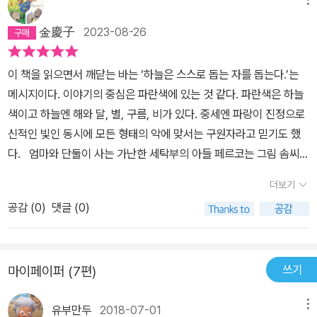
마주보았다. 그때 갑자기 노박 선생님의 신사 모자 속에서 총소리처
럼 요란한 소리가 나더니 물줄기가 노박 선생님의 얼굴을 타고 주룩
金慶子
2023-08-26
주룩 흘러내려 옷깃 속으로 떨어졌다. 노박 선생님이 소스라치게 놀
라 당장에 신사 모자를 벗어 바닥에 내동댕이쳤다. - 본문 69쪽에서
이 책을 읽으면서 깨닫는 바는 ‘하늘은 스스로 돕는 자를 돕는다.’는
그때부터 마법 물감을 둘러싼 신기하고 재미있는 사건들이 하나둘 일
메시지이다. 이야기의 중심은 파란색에 있는 것 같다. 파란색은 하늘
어나기 시작한다. 몰래 마법 물감을 칠해 둔 모자를 쓴 선생님이 소나
색이고 하늘엔 해와 달, 별, 구름, 비가 있다. 중세엔 파랑이 진정으로
기에 흠뻑 젖기도 하고, 궤짝 뚜껑에 하늘을 그린 뒤 그 위에 앉아 강
신적인 빛인 동시에 모든 형태의 악에 맞서는 구원자라고 믿기도 했
을 내려가다가 이웃마을 사람들에게 하느님이 보낸 성자로 오해를 받
다. 엄마와 단둘이 사는 가난한 세탁부의 아들 페르코는 그림 솜씨가
기도 한다. 그러나 결국에는 마법 물감도 바닥이 나 버린다. 이제 남은
좋지만 그림도구를 마련할 수 없다. 그런데 훌륭한 그림도구를 가진
참하늘빛은 페르코의 반바지에 떨어진 단 한 방울뿐이다. 참하늘빛
더보기
부잣집 아이 칼리가 숙제를 해오지 않은 벌로 페르코의 옆자리에 앉
한 방울은 페르코의 반바지에 작은 하늘 조각으로 남는다. 페르코는
공감 (
0
)
댓글 (0)
게 된다. 칼리가 페르코의 몸에 닿을까봐 구석으로 피해서 앉는 걸 보
앞으로 영원히 반바지를 벗지 않겠다고 다짐한다. 처음에 페르코는
면서 페르코는 커다란 수치심을 느낀다. 아마도 3층의 여학생 주지도
그것이 등불에 반사된 눈물방울이라고 생각했다. 그래서 손가락으로
페르코가 연 4일까지 ‘게으름뱅이’ 자리에 앉는다는 사실을 알지도
만져 보았지만 조금도 젖어 있지 않았다. 페르코는 눈을 비비고 다시
쓰기
마이페이퍼 (7편)
모른다. 거기까지 생각이 미치자 페르코는 말할 수 없는 부끄러움에
한 번 자세히 살펴보았다. ‘앗, 이건 조그만 푸른 별이잖아?’ 그것은
고개를 푹 떨어뜨린다. 고개를 떨어뜨리고 있던 페르코는 부잣집 아
작디작은 참하늘빛 하늘 조각이었다. 지난번 참하늘빛 꽃 즙을 짤 때
유부만두
2018-07-01
메뉴
이 칼리가 창피함을 모면하기 위해 페르코에게 심술을 부릴지도 모른