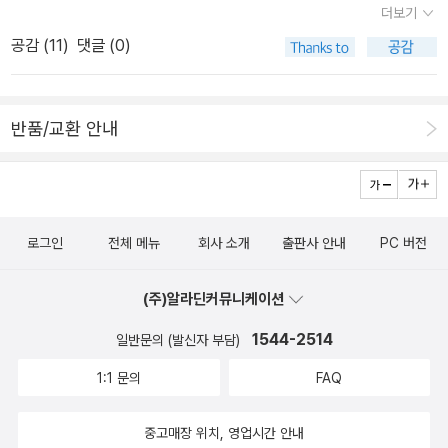
웠던 책들. '도미노 구라파식 이층집'은 한국문학인데, 일본문학과
더보기
함게 있어도 어색하지 않는 표지와 제목인것 같아요.^^;; 이 책의
공감 (
11
)
댓글 (0)
감성을 함께 공감하기엔 제가 이미 나이가 들었나봐요. -.-;; 다양한
장르와 소재로 제 눈을 즐겁게 한 책이예요. 에세이 (6권) 6권
의 에세이. 모두 재미있게 읽었어요. 유아/어린이 (32권) . ㅁ 읽
반품/교환 안내
고 듣고, 오디오북 활용하기 좋은 책이예요. 조카들 읽어주고,
들려주고.. 조카와 함께 읽은책.인문/사회/과학/예술 (20
권) 완전 마음에 든 책 6권 '나의 문화유산 답사기' 때문에 올
해 꼭! '경복궁' 가볼꺼예용. 그냥 그림만 봐도 좋았어요. 종종 안목을
로그인
전체 메뉴
회사 소개
출판사 안내
PC 버전
높여주기 위해 명화 찾아봐야할듯합니다. 취미/여행/요리/만화 (13
권) 여행가고 싶게 한 책들 여행서적으로 분류했지만, 사회과학으
(주)알라딘커뮤니케이션
로 분류해야할지 살짝 고만하게 한 책 친구가 '다육신물'을 선물로
1544-2514
일반문의 (발신자 부담)
줘서 열심히 키우고 있는데, 슬슬 죽어가는것들이 나와서 살짝 걱정
입니다. 그래도 이파리들이 뿌리를 내리는걸 보니 신기하긴해요. 올
1:1 문의
FAQ
해는 요리책을 많이 읽지 못했어요. 집에 있는 요리책도 많은데, 요리
책 비슷비슷해서 이제 더 요리책은 구매하지 않기로 했어요. '서유요
중고매장 위치, 영업시간 안내