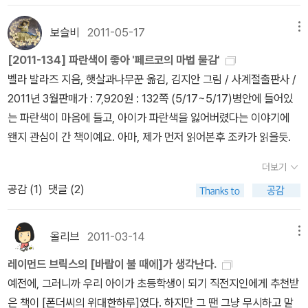
다. -.-;; 나라별로는 미국문학과 일본문학이 많았어요. 그중 한국책
밀친구 페르코, 주지, 칼리는 페르코가 맨 처음 참하늘빛을 만났던 장
목록을 보면서 조금 도움을 받곤 했었다.(물론 현저하게 차이 나는 내
은 전체의 1/6 (30권정도)밖에 읽지 못했는데, 일반소설은 6권밖에
보슬비
2011-05-17
메뉴
소 들판으로 가고, 그 곳에서 참하늘빛 꽃들을 발견한다. 하지만 참하
아이의 독서력에 철푸덕~ 좌절모드로 돌입하기도 하지만.ㅡ.ㅡ;;)나
안되는 점 반성합니다. (하지만 외국소설도 일반소설은 8권밖에 되지
늘빛 꽃을 가지려면 울타리를 넘어야 한다. 그것도 1분 안에. 페르코
처럼 무작정 헤매면서 무슨책을 골라야 하나? 고민하는 사람들이 있
[2011-134] 파란색이 좋아 '페르코의 마법 물감'
않아요.^^;;) 외서는 유아도서(10권)를 제외하고 38권 읽었습니다.
는 훌쩍 울타리를 넘어 들어가지만 주지는 울타리의 못에 옷이 걸려
다면,내가 도움 받은 만큼 또 그들에게 도움이 되었으면 하는 바람
벨라 발라즈 지음, 햇살과나무꾼 옮김, 김지안 그림 / 사계절출판사 /
일주일에 한권씩 읽은셈이네요. 그런데 대부분 판타지소설이 많았네
서 내려설 수가 없다. 페르코는 꽃을 가질 수 있지만 주지가 가엾어서
에 다달이 올려본다.기록할 목적을 가지다보니 약간 의무감이 생겨
2011년 3월판매가 : 7,920원 : 132쪽 (5/17~5/17)병안에 들어있
요. 상반기에는 행복한 책 읽기를 한것 같습니다. 판타지 (31
주지의 옷을 못에서 벗겨내기 위해 애쓴다. 그 동안에 참하늘빛 꽃은
더 열심히 책을 읽히게 되는 장점도 있더라~^^헌데,아이에게 책을 권
는 파란색이 마음에 들고, 아이가 파란색을 잃어버렸다는 이야기에
권) 어슐러 르귄의 '서부해안시리즈' 성장문학인데, 원서로 읽으면
모두 사라진다. 게다가 키가 큰 정원지기가 나타나서 꽃 도둑이라면
하기 가장 좋은 방법은아무래도 엄마가 동화책을 읽어야봐야 하는 것
왠지 관심이 간 책이예요. 아마, 제가 먼저 읽어본후 조카가 읽을듯.
더 재미있게 읽지 않았을까?하는 생각이 들었어요. 처음 표지가 너무
서 큰 소리로 야단친다. 그 소리에 칼리는 달아나고, 페르코와 주지는
이 가장 정확한 해답인 듯하다.책의 내용을 알아야 아에게 책을 설명
게임 타이틀스러움이 마음에 들지 않았는데, 계속보니 은근히 매력이
캄캄한 지하실에 갇힌다. 어두운 장소에 갇힌 주지는 울면서 페르코
더보기
하고,읽어봤음 좋겠다 당당하게 권할 수 있다고 여겨진다.내가 모르
있네요. 원서로 읽을까? 번역서로 읽을까 망설였었는데, 도서관에
를 불렀고, 페르코의 팔에 꼭 매달린다. 페르코는 주지의 뺨을 어루만
공감 (
1
)
댓글 (2)
는 내용의 책들은 선뜻 권해지지 않더라는~~그래서 엄마는 좀 더 힘
6권까지 있어서 결국 번역서로 읽은책이랍니다. 처음 1권이 가장 재
져 주고 어엿한 어른처럼 믿음직스럽게 말한다. “주지, 겁낼 거 없어
들고,바쁘고,신경도 쓰이고 솔직히 좀 그렇다.ㅠ시간이 없다고 하면
미있었던것 같아요. 3권까지 읽고 잠시 주춤하고 있습니다. 신화와
지금 바로 불빛을 만들어줄게.” 페르코는 주머니에서 참하늘빛이 바
핑계일까?학교 도서관에 하루에 한 번씩,바쁘더라도 이틀에 한 번씩
올리브
2011-03-14
메뉴
미스터리, SF적인 느낌이 드는 책들입니다. 환상적이예요. 실망스
닥에 조금 남은 약병을 꺼낸다. 더듬더듬 지하실의 벽을 찾아 참하늘
은 꼭 아이의 책을 대출하러 매일 오시는 엄마가 있다.자주 얼굴을 보
러웠던 3권의 책들. 원서와 번역서를 함께 읽은책입니다. 번역서는
레이먼드 브릭스의 [바람이 불 때에]가 생각난다.
빛을 칠하자 작디 작은 해가 밝고 따사로운 빛을 비춰준다. 주지와 페
게 지금은 꽤나 친해(?)졌는데,그언니는 나보다 여섯 살이나 많은데
'하울의 움직이는 성 1,2'로 되어 있어 분권인줄 알았는데, 시리즈 책
예전에, 그러니까 우리 아이가 초등학생이 되기 직전지인에게 추천받
르코는 힘을 합하여 밀짚을 모아 돋보기로 밀짚을 태운다. 페르코가
도 아이의 독서에 관심이 상당하다.성민이보다 한 학년 아래인 여자
이네요. 원서 제목은 각기 다른데, 영화 덕을 보려는지 제목을 같이 사
은 책이 [폰더씨의 위대한하루]였다. 하지만 그 땐 그냥 무시하고 말
검게 탄 문을 걷어차자 문이 푸스스 부서지며 푹석 주저앉는다. 페르
아이인데 제법 늦게 낳은 늦둥이 비슷하다.이언니의 육아방법이 마음