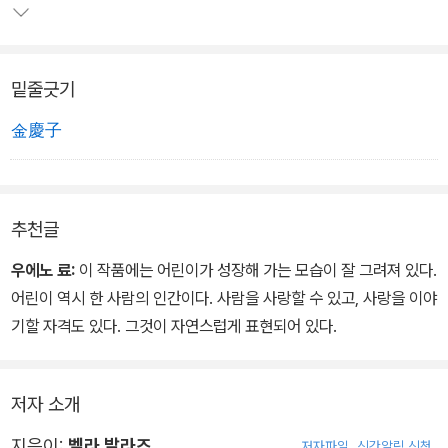
동안 꾸준한 사랑을 받고 있으며, 유명한 동화 작가이자 평론가인 우
에노 료 역시 어린이가 성장하는 모습을 잘 그려낸 훌륭한 동화라고
극찬한 바 있다.
밑줄긋기
가난하지만 그림 솜씨만큼은 그 누구보다 뛰어난 페르코는 그림을 대
金慶子
신 그려 주는 대가로 부잣집 아이인 칼리에게 물감과 도화지를 빌린
다. 어려운 집안 형편 때문에 물감 같은 건 꿈도 못 꾸기 때문이다. 그
런데 페르코가 세탁물을 배달하러 나간 사이에 파란색 물감이 없어지
추천글
고 만다. 결국 페르코는 칼리에게 하늘색 물감을 돌려주지 못하고, 칼
리는 선생님한테 이르겠다며 길길이 날뛴다.
우에노 료:
이 작품에는 어린이가 성장해 가는 모습이 잘 그려져 있다.
어린이 역시 한 사람의 인간이다. 사람을 사랑할 수 있고, 사랑을 이야
페르코는 학교도 가지 못한 채 길거리를 방황하다가 이상한 수위 아
기할 자격도 있다. 그것이 자연스럽게 표현되어 있다.
저씨가 가르쳐 준, 딱 일 분 동안만 꽃이 핀다는 푸른 꽃밭을 발견한
다. 이 신비한 꽃의 이름은 참하늘빛. 페르코는 그 꽃을 꺾어 즙을 짜
서 병 속에 담는다. 그렇게 페르코만의 참하늘빛 물감이 완성된다. 하
저자 소개
지만 참하늘빛 꽃에서 얻어 낸 물감은 보통 물감과는 다른 마법 물감
지은이:
벨라 발라즈
저자파일
신간알림 신청