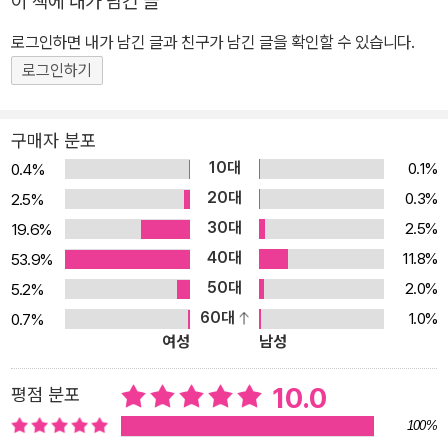
이 책에 내가 남긴 글
아이가 어린 시절과 작별하고 어른의 세계로 들어가는 문 앞에 서기
까지의 과정을 그린 판타지 동화이다. 비록 가난하지만 그림 그리기
로그인하면 내가 남긴 글과 친구가 남긴 글을 확인할 수 있습니다.
를 무엇보다 좋아하는 페르코가 우연히 마법 물감을 손에 넣으면서
로그인하기
벌어지는 모험담으로, 책장을 열면 어렸을 때 누구나 한 번쯤 꿈꿔 봤
을 마법 같은 상상의 세계가 펼쳐진다. 우리에겐 다소 낯선 헝가리 동
구매자 분포
화이지만, 유럽에서는 오래 전부터 성장 동화의 전범으로 인정받은
10대
0.1%
0.4%
작품이다. 이웃나라 일본에서도 ‘어린 시절 읽은 책 가운데 아이에게
20대
0.3%
2.5%
꼭 읽히고 싶은 책’으로 꼽힐 만큼 오랫동안 꾸준한 사랑을 받고 있으
30대
2.5%
19.6%
며, 유명한 동화 작가이자 평론가인 우에노 료 역시 어린이가 성장하
40대
11.8%
53.9%
는 모습을 잘 그려낸 훌륭한 동화라고 극찬한 바 있다. 세상에 나온 지
50대
90년 가까이 된 고전이지만, 우리나라에는 이번에 처음 소개되었다.
2.0%
5.2%
‘참하늘빛’ 마법 물감을 칠하는 순간, 그림 속 하늘에서 별이 반짝이고
60대
1.0%
0.7%
여성
남성
선생님 모자 속에 번개가 친다 페르코는 가난한 어머니를 도와 세탁
물 배달을 하느라 숙제를 할 짬이 없다. 그래서 수업시간마다 교실 맨
10.0
평점 분포
뒤 ‘게으름뱅이 자리’로 쫓겨나기 일쑤다. 하지만 그림 솜씨만큼은 그
100%
누구보다 뛰어나다. 그러던 어느 날, 페르코는 그림을 대신 그려 주는