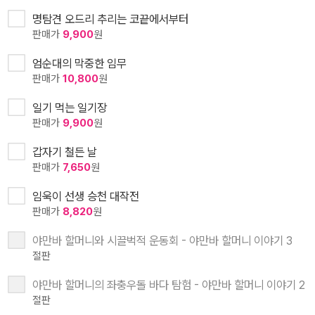
명탐견 오드리 추리는 코끝에서부터
판매가
9,900
원
엄순대의 막중한 임무
판매가
10,800
원
일기 먹는 일기장
판매가
9,900
원
갑자기 철든 날
판매가
7,650
원
임욱이 선생 승천 대작전
판매가
8,820
원
야만바 할머니와 시끌벅적 운동회 - 야만바 할머니 이야기 3
절판
야만바 할머니의 좌충우돌 바다 탐험 - 야만바 할머니 이야기 2
절판