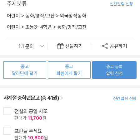
주제분류
신간알림 신청
어린이
>
동화/명작/고전
>
외국창작동화
어린이
>
초등3~4학년
>
동화/명작/고전
선물하기
공유하기
중고
중고
중고 등록
알라딘에 팔기
회원에게 팔기
알림 신청
사계절 중학년문고 (총 41권)
신간알림 신청
전설의 콩알 사또
판매가
11,700
원
프린들 주세요
판매가
10,800
원