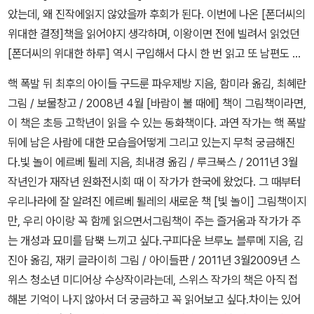
용했네요. '트와일라잇'의 외전. 이미 결말을 아는지라 안타까운 마음
았는데, 왜 진작에읽지 않았을까 후회가 된다. 이번에 나온 [폰더씨의
코와 주지는 서둘러 밖으로 뛰어나간다. 그리고 울타리를 뛰어넘는
에 드는 게,언니는 항상 아이의 동화책을 고른 후,그책을 그저 아이에
에 읽었는데, 구입해서 읽기에는 좀 가격이 나빠요. -.-;; 매니아층 소
위대한 결정]책을 읽어야지 생각하며, 이왕이면 전에 빌려서 읽었던
다. “고마워, 페르코.” 주지가 페르코에게 입맞춤을 한다.♣ 페르코에
게 던져주는 것이 아니라,함께 읽는다는 것이다.그리고 짧게나마 대
장용이랄까? 오래전부터 읽을 계획이었는데, 5권이 출판되어서 올
[폰더씨의 위대한 하루] 역시 구입해서 다시 한 번 읽고 또 남편도 읽
게 있어 참하늘빛은 천사인 것 같다. 그렇다면 천사는 맨 처음 어떤 모
화를 한다는 것!대화를 어찌 하느냐 물었더니 엄마가 책을 읽다가 킥
해 이 시리즈를 완독했네요. 그리스 신화를 현대와 잘 적목해 재해석
어보라고 권해야지 하는데, 책을 검색하니 [폰더 씨의 위대한 하루 세
습으로 페르코에게 다가왔을까, 바로 키가 큰 수위아저씨가 아닐까,
킥 웃으면 '엄마는 우스워?' 딸이 물으면'응~ 엄마는 우습네!'.'그
핵 폭발 뒤 최후의 아이들 구드룬 파우제방 지음, 함미라 옮김, 최혜란
해서 탄생환 판타지 세계가 재미있었어요. 신화를 많이 알수록 더 재
트 - 전3권] 도 있다.3권 세트가 무엇인지 그 구성을 살펴보려는데,
그가 들고 있던 황금 열쇠는 보통 열쇠가 아닌 것 같다. 그 뿐만이 아
래?'하며 딸은 읽었던 장면인데도 왜 우스운가? 다시 펼쳐본다는 것
그림 / 보물창고 / 2008년 4월 [바람이 불 때에] 책이 그림책이라면,
미있는 책입니다. 다음시리즈가 기다려지는 책입니다. 제가 좋아하
아무리해도 3권 전체 내용이 안 나온다. 가끔 알라딘 책정보는 무척
니다. 노박 선생님의 모자에선 왜 천둥이 치고 소낙비가 내렸을까, 왜
이다.강요가 아닌 자연스러운 책에 대한 대화법이라 마음에 들었다.
이 책은 초등 고학년이 읽을 수 있는 동화책이다. 과연 작가는 핵 폭발
는 판타지 어드벤쳐 성장동화예요.^^ 초자연적인 현상들이 있어서
소개가 잘 되어있는데, 세트 구성이 된 책엔 상세소개가 빈약할 때가
주지가 가지고 놀던 참하늘빛 그림은 천둥과 번개로 새카맣게 타버렸
더군다나 언니는 새벽에 일찍 일어나 등산도 후딱 30분만에 하고 내
뒤에 남은 사람에 대한 모습을어떻게 그리고 있는지 무척 궁금해진
미스터리로 분류할까?하다가 판타지소설로 분류했어요. 그다지 매력
있다. 아이들 책이나 영어동화책도 마찬가지여서, 책을 구입할 때 다
을까? 그 까닭을 묻는다면 노박 선생님은 페르코의 어려운 가정 사정
려오고(매번 날더러 같이 등산 가자고 해서 나는 과격한 운동 별로 좋
다.빛 놀이 에르베 튈레 지음, 최내경 옮김 / 루크북스 / 2011년 3월
적이지는 않았습니다. 귀여운 몰리문 시리즈. 올해 5권이 출판되었
른 인터넷 서점에서 상세검색을 할 때가 있다. - 요런 것은 알라딘이
을 보려고 하지 않았기 때문인 것 같다. 그리고 부잣집 칼리는 참하늘
아하지 않는다고 거절하기가 미안할정도다)시간제 아르바이트도 하
작년인가 재작년 원화전시회 때 이 작가가 한국에 왔었다. 그 때부터
던데, 평소대로라면 구입해서 읽었을테지만 책장에 쌓인 책들을 보며
좀 더 섬세하게 신경을 써주면 좋겠다. 폰더씨의 위대한 결정 앤디 앤
빛으로 장난을 첬기 때문에 벌을 받은 것 같고, 주지는 3학년인데 유
는 듯했다.엄청나게 바쁘게 살고 있는 듯한데,도서관에 오면 아이를
우리나라에 잘 알려진 에르베 퇼레의 새로운 책 [빛 놀이] 그림책이지
4권 기증하고 5권은 도서관에서 구입해달라고 말해보려고요.^
드루스 지음, 이종인 옮김 / 세종서적 / 2010년 12월그동안 내가 주
치원생처럼 인형놀이를 했기 때문인 것 같다. 그렇게 어리던 주지가
기다리면서 아이의 책을 손에서 놓지 않고 쇼파에서 읽고 계신다.그
만, 우리 아이랑 꼭 함께 읽으면서그림책이 주는 즐거움과 작가가 주
^;; 귀여운 책들. 로맨스로 분류할까? 살짝 고민했지만, 설레이는
문한 책들을 바로바로 받아보기도 했지만, 한국에 쌓아놓은 책들이
무섭고 긴박했던 지하실에서의 경험은 주지의 마음을 한껏 성장시킨
래서 그모습 보기 좋아 도서관에 비치되어 있는 믹스커피를 타서 같
는 개성과 묘미를 담뿍 느끼고 싶다.구피다운 브루노 블루메 지음, 김
로맨스보다 초자연적인 능력이 더 돋보여 판타지로 분류했어요. 솔직
꽤 많아졌다. 3월 중으로 그동안 모은 책들을 한꺼번에 여기로 가져
것 같다. 때문에 다시 한 번 더 참하늘빛을 갖고 싶은 마음은 그들의
이 나눠 마시면서 그분께 살짝 접근(?)했었다.언니는 뜬금없이 타주
진아 옮김, 재키 글라이히 그림 / 아이들판 / 2011년 3월2009년 스
히 주인공 소녀가 좀 마음에 들지 않아서 다음 시리즈도 읽을지 살짝
올 예정이기에 아직 미처 주문하지 못한 도서들을 열심히 검색하는
성장을 위한 사건이며 모험이 아닐 수 없다. 페르코 또한 보다 큰 성
는 커피를 무척 부담스러워했고,나는 또 내돈 주고 산 커피 아니니까
위스 청소년 미디어상 수상작이라는데, 스위스 작가의 책은 아직 접
고민됩니다. SF소설/ 공상과학 (23권) 재미있게 읽은 SF소설들.
중이다.마법천자문 과학원정대 14 : 원자력 손영운.김월희 글, 위싱스
장을 위해 어려운 일을 겪게 되는데, 빈 궤짝에서 참하늘빛에 매료되
괜찮다고 어서 마시라고 했고..ㅋㅋ저렇게 열성적인 학부모라면 커피
해본 기억이 나지 않아서 더 궁금하고 꼭 읽어보고 싶다.차이는 있어
너무 재미있게 읽어서 리뷰쓰기 불편한 책들. 판타지로 분류해야
타 그림, 김재근 감수 / 아울북 / 2011년 2월 요즘 일본 지진으로 인
었을 때 갑자기 나타난 주인 집 일꾼들 때문이다. 그들은 페르코가 심
를 매일 무상으로 타 드려도 괜찮다고 본다.ㅡ.ㅡ;;암튼..그렇게 나는