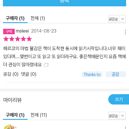
등록
것은 반딧불이 아니었다. 수많은 작은 별이었다. 좀 전에 페르코가 참
하늘빛을 칠한 하늘에 해가 져서 깜깜해지자 별들이 반짝이기 시작한
구매자 (1)
전체 (1)
것이다. 그림 오른쪽의 울타리 위로 큰곰자리가 보였다. 크기는 아주
작았지만 달도 지붕 위로 솟은 두 개의 굴뚝 사이로 막 떠오르고 있었
msleei
2014-08-23
메뉴
다. 은빛으로 빛나는 진짜 달이었다. 그림 속 조그만 집의 유리창이 그
달빛을 받아 반짝반짝 빛나고 있었다. - 본문 36쪽에서 페르코는 짝
페르코의 마법 물감은 책이 도착한 동시에 읽기시작입니다.너무 재미
사랑하는 소녀 주지에게 마법 물감으로 그린 그림을 선물한다. 주지
있다며....몇번이고 또 읽고 또 읽더라구요. 좋은책때문인지 요즘 책에
는 페르코의 그림을 받고 감동한다. 그런데 집으로 돌아온 주지가 책
더 관심이 많아졌네요
상 위에 그림을 올려놓자 그림 속 하늘에 갑자기 먹구름이 끼더니 천
공감 (
0
)
댓글 (0)
둥이 치고 번개가 떨어진다. 번개는 그림 속의 집을 태우고 급기야 도
화지마저 태워 버린다. 페르코의 물감이 마법 물감이라는 사실을 알
게 된 칼리는 잃어버린 파란색 물감 대신 참하늘빛을 달라며 억지로
쓰기
반을 빼앗는다. 모자 안에서 또 한 번 쿠르릉! 하고 천둥이 쳤다. 이번
마이리뷰
에는 처음보다 좀 더 소리가 컸다. 노박 선생님이 너무 당황해서 말을
구매자 (1)
전체 (11)
더듬기 시작했다. 교장 선생님은 코안경을 벗고 절레절레 머리를 흔
들었다. 남학생들이 웅성거렸다. 여학생들은 겁먹은 얼굴로 서로서로
메뉴