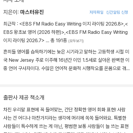
What is 사용빈도 1억 영어회화 표현?
지은이:
마스터유진
저자파일
신간알림 신청
최근작 :
<EBS FM Radio Easy Writing 이지 라이팅 2026.8>
,
<
누가 쓰는가?: 뉴저지의 작은 편의점에서 아르바이트를 하는 대학생,
EBS 왕초보 영어 (2026 하편)>
,
<EBS FM Radio Easy Writing
뉴욕에 있는 소규모 자동차 부품회사에 다니는 직장인,
이지 라이팅 2026.7>
… 총 191종
(모두보기)
샌디에이고 해변가에서 주말마다 서핑을 즐기는 프리랜서 디자이너,
남부 캘리포니아에서 대형 마트 여러 개를 운영 중인 천만장자,
흔히들 영어를 습득하기에는 늦은 시기라고 말하는 고등학생 시절 미
세상을 떠난 할리우드 스타에 이르기까지의 현지 원어민들
국 New Jersey 주로 이주해 16년간 이민 1.5세로 살아온 완벽한 이
중 언어 구사자이다. 수많은 언어적 문화적 시행착오를 온몸으로 겪
어떻게 뽑았는가?: 각 분야를 망라하는 2천여 명의 현지인들과의 자
어내며 완벽한 이중언어 구사자가 되기 위해 다양한 시도를 했다. 그
연스러운 소통을 통해 수집한 핵심 표현들과 패턴들은
과정에서, 그럴싸한 이론이 아닌 "실천할 수 있는 영어"를 모토로 한
1. 우선 순위를 기반으로 다시 거르고
국인에게 가장 효과적인 영어 습득 시스템을 고안하게 되고, 이를 영
출판사 제공 책소개
2. 다양한 시나리오를 통해 시뮬레이션 테스트를 한 후
어를 배우고자 노력하는 모든 이들과 나누기 위해 2009년 여름 귀국
3. 마지막으로 현지 원어민들에게서 검증을 받고 인정받기
차진 우리말 표현에 꼭 들어맞는, 간단 정확한 영어 회화 표현! 사람
했다. 강남 YBM 어학원과 메가잉글리시의 대표 영어 강사인 그는,
이 과정을 통해 나온 결정체만을 “사용빈도 1억 영어회화 표현”이라
사는 건 어디나 마찬가지라는 생각에 머리에 쏙쏙 들어와요. 특별한
영어 낭독 훈련과 리스닝 훈련의 공식 코치로 활동하면서 학생들과의
지칭
사람들이 특수하게 쓰는 게 아닌, 평범한 보통 사람들이 늘 쓰는 표현
적극적인 커뮤니케이션을 위해 영어 카페 www.iamsuper.co.kr을