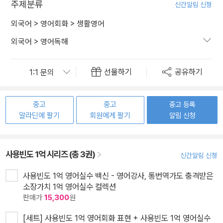
주제분류
신간알림 신청
외국어
>
영어회화
>
생활영어
외국어
>
영어독해
선물하기
공유하기
중고
중고
중고 등록
알라딘에 팔기
회원에게 팔기
알림 신청
사용빈도 1억 시리즈 (총 3권)
신간알림 신청
사용빈도 1억 영어실수 백신 - 영어강사, 통번역가도 충격받은
소장가치 1억 영어실수 컬렉션
판매가
15,300
원
[세트] 사용빈도 1억 영어회화 표현 + 사용빈도 1억 영어실수