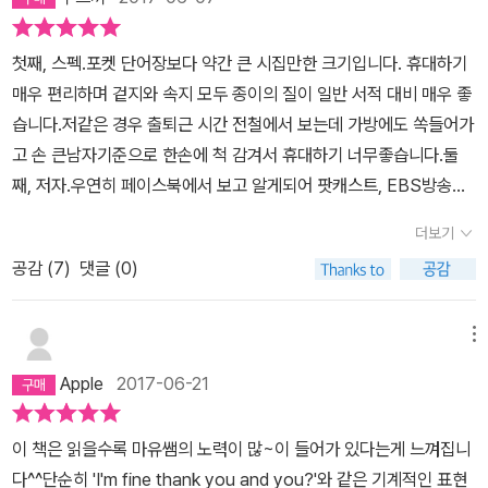
첫째, 스펙.포켓 단어장보다 약간 큰 시집만한 크기입니다. 휴대하기
매우 편리하며 겉지와 속지 모두 종이의 질이 일반 서적 대비 매우 좋
습니다.저같은 경우 출퇴근 시간 전철에서 보는데 가방에도 쏙들어가
고 손 큰남자기준으로 한손에 척 감겨서 휴대하기 너무좋습니다.둘
째, 저자.우연히 페이스북에서 보고 알게되어 팟캐스트, EBS방송까
지 챙겨보게 되었습니다. 저자는 자타공인 영어 전문가이며 특별한
더보기
설명 없이 약력을 보시면 답이 나옵니다.셋째, 가격.정가 13,000원이
공감 (
7
)
댓글 (0)
지만 온라인가 11,700원이며, 이는 아메리카노 세번, 담배 두갑만 참
으면 되십니다.건강을 챙기면서 네이티브 잉글리시를 구사해보세요.
책한궈누기본 15,000원 넘어가는 요즘시대에 책이 11,700원이면
메뉴
정말 거저라고 생각합니다.넷째, 내용.다른 회화책과 다르게 이 책은
Apple
2017-06-21
일상생활을 매우 강조하는데요, 내용이 실제로 그러합니다.남사친,
배터리가 나가다 영어로 뭐라고 표현해야 할까요?책 보시면 답 나옵
이 책은 읽을수록 마유쌤의 노력이 많~이 들어가 있다는게 느껴집니
니다.다섯째, 구성.펴보시면 알겠지만 구성이 매우 간단합니다. 표현
다^^단순히 'I'm fine thank you and you?'와 같은 기계적인 표현