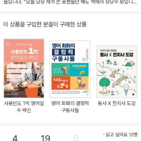
들입니다. “오늘 당장 제가 쓴 표현들만 해도 책에서 상당수 보입니
운영하고 있다. Global ESL Forum FightEnglish, LLC. 편집장 l
무엇이 다른가?: 자연스러운 소통 을 통해 수집된 자료는
다. 말 다했죠.” “I myself used quite a few expressions from t
University of San Diego(UCSD)에서 TESOL 수료 Montclair
사전에 미리 준비된 인터뷰, 영상물, 책 등을 통해 억지로 모아진 자료
he book today. Enough said.” Susan Gerdts (미국/공립학교
State University(미국 뉴저지 주립대) 최우수 졸업 l Boonton Hi
이 상품을 구입한 분들이 구매한 상품
와
교사) ‘우리가 이렇게 쓰는 건 어떻게 알았지?’ 원어민이 놀랄 정도로
gh School, New Jersey 우수 졸업 지은 책 l 영어 리스닝 훈련 실
질적인 면에서, 풍부한 내용 면에서 차원이 다를 수밖에 없습니다.
실제 쓰는 표현들만 모았습니다. “실제 사용되는 표현들만 모아놔서
천 다이어리 1, 2
등골이 오싹할 정도입니다.” “A spine-tingling collection of phra
경고: 실제로 쓰이지도 않는 교과서적인 표현은 다루지 않습니다.
ses that people actually use.” Thomas S. Avery (영국/방송
인, 영어교육인) 길다고 좋은 문장이 아닙니다. 짧은 문장 속에 전하
**사용빈도 1억 시리즈
고 싶은 말을 확실하게 전합니다. “심플하면서도 극도로 실용적인 필
수 아이템.” “SIMPLE YET SUPER PRACTICAL. IT’S A MUS
‘내가 공부하는 영어가 과연 맞는 영어일까?’를 고민하는 대한민국
T-HAVE.” Warren Yoo (미국/컴퓨터 시스템 분석가) 원어민들도
모든 영어 학습자들에게 믿고 사용할 수 있는 영어를 제공하기 위해
인정하는 마유영어에서 콘텐츠를 만들어 믿음이 갑니다. “국내 수많
사용빈도 1억 영어실
영어 회화의 결정적
동사 X 전치사 도감
사람in에서 출시한 영어 표현 시리즈의 새 이름입니다. 현지인 사용
은 영어 콘텐츠 중 외국인 친구들이 유일하게 인정하는 마유영어. 거
수 백신
구동사들
기반의 엄선된 표현, 전문가 테스트와 시나리오 검증 등의 엄격한 절
기서 만든 책.” 송은지 (대학생) 영어 실력에 상관없이 모두가 편하게
차와 인증을 통한 적재적소의 표현 활용을 목표로 합니다. 독자들의
볼 수 있는 내용을 담았습니다. “저 같은 영어 왕초보도 해외여행 갈
다양한 요구와 필요를 반영한 내용으로 책이 출간될 예정입니다.
때마다 안심하고 사용합니다.” 이희경 (방송인) URL : http://m.po
읽고 싶어요 12명
4
19
0