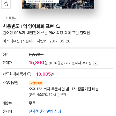
소득공제
사용빈도 1억 영어회화 표현
원어민 99%가 매일같이 쓰는 역대 최강 회화 표현 컬렉션
마스터유진
(지은이)
사람in
2017-05-20
정가
17,000원
15,300
판매가
원
(10% 할인) +
마일리지 850원
13,005
카드최대혜택가
원
수령예상일
양탄자배송
오후 12시까지 주문하면 밤 11시
잠들기전 배송
(중구 서소문로 89-31 )
변경
배송료
무료
전자책
전자책 출간알림 신청