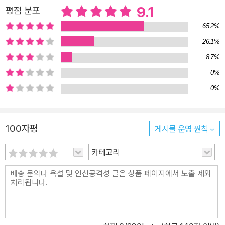
9.1
평점 분포
65.2%
26.1%
8.7%
0%
0%
100자평
게시물 운영 원칙
카테고리