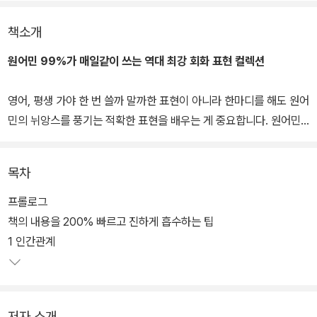
책소개
원어민 99%가 매일같이 쓰는 역대 최강 회화 표현 컬렉션
영어, 평생 가야 한 번 쓸까 말까한 표현이 아니라 한마디를 해도 원어
민의 뉘앙스를 풍기는 적확한 표현을 배우는 게 중요합니다. 원어민
들과 만나거나 해외에 나가 그 지역 주민들처럼 생활해 볼 기회가 많
아진 요즘, 영어 학습의 방향도 원어민처럼 정확하게 말하는 것으로
목차
바뀌어야 합니다. 설령 그럴 기회가 없더라도 지금의 내 감정과 행동
을 영어로 간단하면서도 정확하게 말할 수 있는 것만으로도 영어 실
프롤로그
력이 확 뛰는 계기가 될 것입니다. 영어를 잘하든 못하든, 부담없이 이
책의 내용을 200% 빠르고 진하게 흡수하는 팁
책에 나온 고순도 정제 표현들을 자기 걸로 만들어 보세요. 사람 사는
1 인간관계
곳은 어디나 비슷하다는 생각에 표현이 쏙쏙 더 잘 외워질 겁니다. 해
당 상황에 처할 때마다 ‘이건 영어로 뭐였는데!’ 하며 영어가 문뜩문뜩
떠오른다면 그 표현에 관한 한 당신은 원어민입니다.
저자 소개