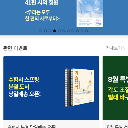
관련 이벤트
전체보기
수험서 분철 당일배송 오픈!
8월 특별 선