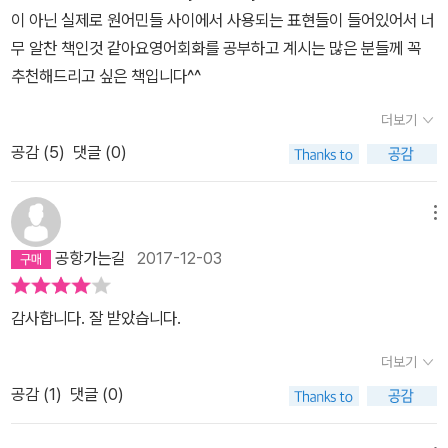
과 예문이 한쪽에 세개씩 들어있어서 가독성이 좋고 외워야 한다는
이 아닌 실제로 원어민들 사이에서 사용되는 표현들이 들어있어서 너
강박감도 느껴지지 않습니다.부담없이 하루에 한쪽만 외워도 이태원
무 알찬 책인것 같아요영어회화를 공부하고 계시는 많은 분들께 꼭
에서 흑형이랑 리듬타는 자신을 마주할 것 입니다.상기 5가지 이유로
추천해드리고 싶은 책입니다^^
해당 책 구매를 강력히 추천합니다!
더보기
공감 (
5
)
댓글 (0)
메뉴
공항가는길
2017-12-03
감사합니다. 잘 받았습니다.
더보기
공감 (
1
)
댓글 (0)