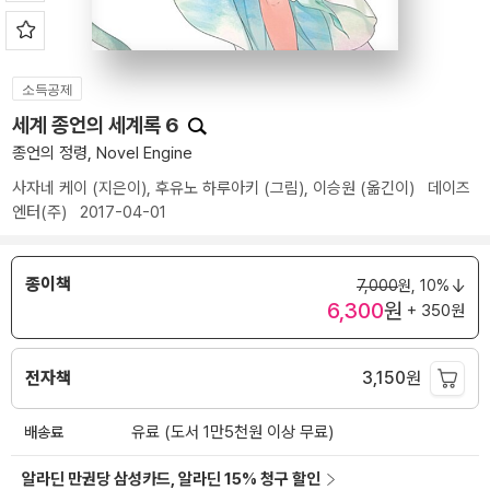
소득공제
세계 종언의 세계록 6
종언의 정령, Novel Engine
사자네 케이
(지은이),
후유노 하루아키
(그림),
이승원
(옮긴이)
데이즈
엔터(주)
2017-04-01
종이책
7,000
원,
10%
6,300
원
+ 350원
전자책
3,150
원
배송료
유료 (도서 1만5천원 이상 무료)
알라딘 만권당 삼성카드, 알라딘 15% 청구 할인