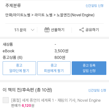
주제분류
신간알림 신청
만화/라이트노벨
>
라이트 노벨
>
노블엔진(Novel Engine)
선물하기
공유하기
새상품
-
eBook
3,500원
중고상품 (6)
800원
중고
중고
중고 등록
알라딘에 팔기
회원에게 팔기
알림 신청
이 책의 전/후속편 (총 10권)
신간알림 신청
[품절] 세계 종언의 세계록 1 - 재림의 기사, Novel Engine
판매가
6,120
원