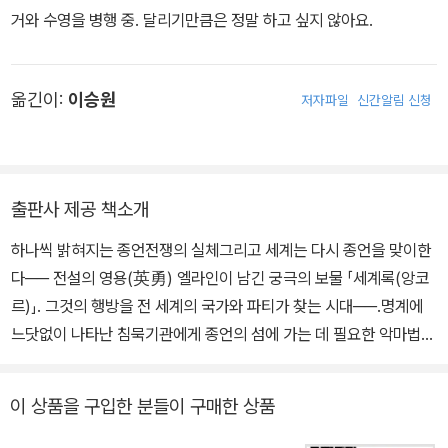
거와 수영을 병행 중. 달리기만큼은 정말 하고 싶지 않아요.
옮긴이:
이승원
저자파일
신간알림 신청
출판사 제공 책소개
하나씩 밝혀지는 종언전쟁의 실체그리고 세계는 다시 종언을 맞이한
다── 전설의 영용(英勇) 엘라인이 남긴 궁극의 보물 「세계록(앙코
르)」. 그것의 행방을 전 세계의 국가와 파티가 찾는 시대──.명계에
느닷없이 나타난 침묵기관에게 종언의 섬에 가는 데 필요한 악마법인
을 빼앗긴 파티 「재림의 기사」. 궁지에 몰린 렌은 한 가지 비책으로 결
계를 돌파하려 한다. 한편, 같은 시기에 에르메키아 더스크와 침묵기
이 상품을 구입한 분들이 구매한 상품
관도 종언의 섬에 모여들고── 세계의 종언과 시작이 교향곡을 연주
하는 장소에서 벌어지는 뜨거운 앙코르 쟁탈전. 그리고 가짜 영용은