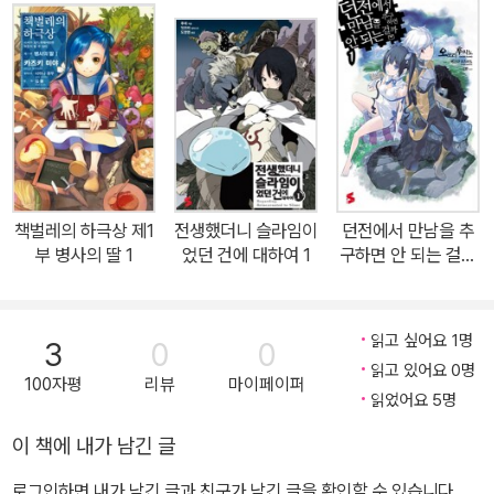
영용만이 아는 세계의 진실을 본다!「세상이 이대로 끝나게 둘 수는 없
어. 나는 반드시 네가 바란 미래에 도달하고 말 거야.」현재, 가장 왕도
를 달리고 있는 판타지, 충격의 제6탄!『황혼색의 명영사』, 『빙결경계
의 에덴』, 『불완전 신성기관 이리스』『S.I.R.E.N. -차세대 신생물 종
합연구특구-』── 독자적이면서도 유기적인 세계관을 바탕으로 다채
로운 작품을 선사하는 작가, 사자네 케이의 본격 판타지 모험 소설. 이
번에는 어떤 소년과 소녀가 어떤 세계를 무대로 이야기를 자아낼지,
책벌레의 하극상 제1
전생했더니 슬라임이
던전에서 만남을 추
많은 기대 바랍니다.
부 병사의 딸 1
었던 건에 대하여 1
구하면 안 되는 걸까
1
읽고 싶어요 1명
3
0
0
읽고 있어요 0명
100자평
리뷰
마이페이퍼
읽었어요 5명
이 책에 내가 남긴 글
로그인하면 내가 남긴 글과 친구가 남긴 글을 확인할 수 있습니다.