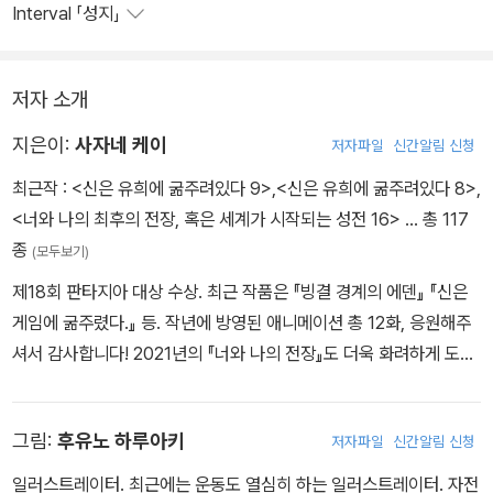
Interval 「성지」
저자 소개
지은이:
사자네 케이
저자파일
신간알림 신청
최근작 :
<신은 유희에 굶주려있다 9>
,
<신은 유희에 굶주려있다 8>
,
<너와 나의 최후의 전장, 혹은 세계가 시작되는 성전 16>
… 총 117
종
(모두보기)
제18회 판타지아 대상 수상. 최근 작품은 『빙결 경계의 에덴』 『신은
게임에 굶주렸다.』 등. 작년에 방영된 애니메이션 총 12화, 응원해주
셔서 감사합니다! 2021년의 『너와 나의 전장』도 더욱 화려하게 도약
할 수 있도록 노력하겠습니다. 여러분, 부디 기대해주세요! 대표작 :
《빙결 경계의 에덴》, 《어째서 아무도 나의 세계를 기억하지 못하는
그림:
후유노 하루아키
저자파일
신간알림 신청
걸까?》
일러스트레이터. 최근에는 운동도 열심히 하는 일러스트레이터. 자전