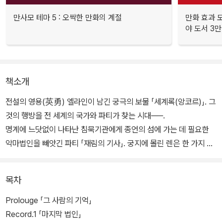
만사모 테마 5 : 오싹한 만화의 계절
만화 효과 모
야 도서 3만
책소개
전설의 영용(英勇) 엘라인이 남긴 궁극의 보물 「세계록(앙코르)」. 그
것의 행방을 전 세계의 국가와 파티가 찾는 시대──.
명계에 느닷없이 나타난 침묵기관에게 종언의 섬에 가는 데 필요한
악마법인을 빼앗긴 파티 「재림의 기사」. 궁지에 몰린 렌은 한 가지 비
책으로 결계를 돌파하려 한다. 한편, 같은 시기에 에르메키아 더스크
와 침묵기관도 종언의 섬에 모여들고── 세계의 종언과 시작이 교향
목차
곡을 연주하는 장소에서 벌어지는 뜨거운 앙코르 쟁탈전. 그리고 가
짜 영용은 영용만이 아는 세계의 진실을 본다!
Prolouge 「그 사람의 기억」
Record.1 「마지막 법인」