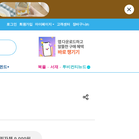
로그인
회원가입
마이페이지
고객센터
장바구니
(0)
투비컨티뉴드
펀드
북플
서재
창작플랫폼
투비컨티뉴드