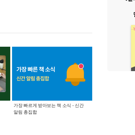
가장 빠르게 받아보는 책 소식 - 신간
경기컬처패스 1만원 
알림 총집합