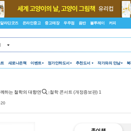
알라딘굿즈
온라인중고
중고매장
우주점
음반
블루레이
커피
서
스트
새로나온책
이벤트
정가인하도서
추천도서
작가와의 만남
북
 함께하는 철학의 대향연
철학 콘서트 (개정증보판) 1
|
-20
종이책