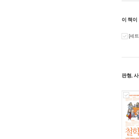
이 책이
[세트
판형, 