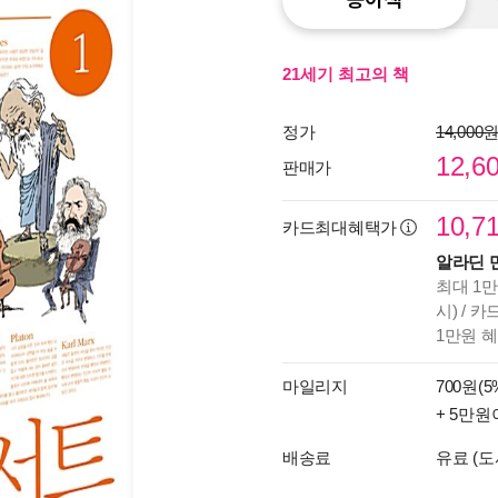
21세기 최고의 책
정가
14,000
12,6
판매가
10,7
카드최대혜택가
알라딘 
최대 1만
시) / 
1만원 
마일리지
700원(5
+ 5만원
배송료
유료 (도