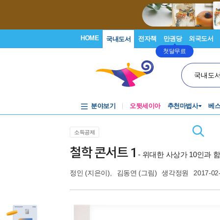
HOME
전자책
만권당
외국도서
국내도서
첫달무료
국내도
분야보기
오뒷세이아
추천마법사
베
소득공제
철학 콘서트 1
- 위대한 사상가 10인과
정인
(지은이),
김동연
(그림)
생각정원
2017-02