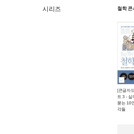
시리즈
철학 콘
[큰글자도
트 3
- 
묻는 10
각들