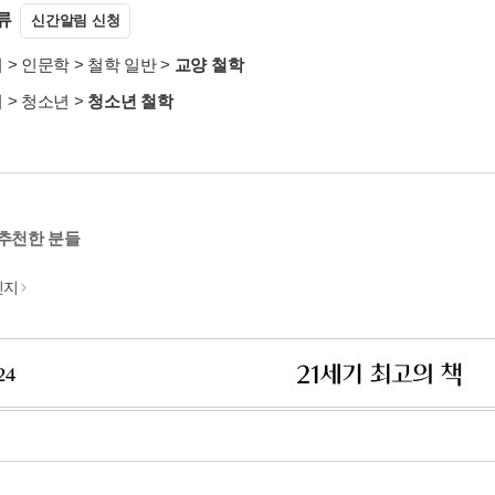
류
신간알림 신청
서
>
인문학
>
철학 일반
>
교양 철학
서
>
청소년
>
청소년 철학
 추천한 분들
민지