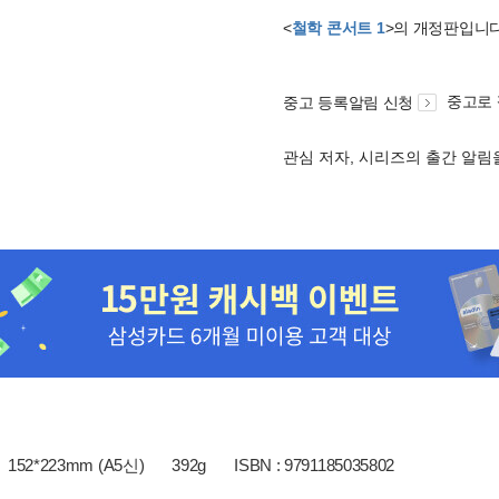
<
철학 콘서트 1
>의 개정판입니
중고로
중고 등록알림 신청
관심 저자, 시리즈의 출간 알
152*223mm (A5신)
392g
ISBN : 9791185035802