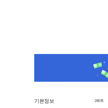
기본정보
280쪽