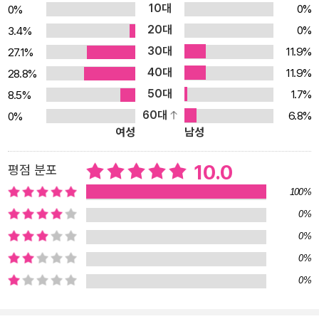
10대
0%
0%
폰, 컴퓨터, 텔레비전, 각종 전자기기와 매체들...우리가 사는 지금, 물
20대
0%
3.4%
질적 풍요와 함께 아이러니하게도 너무 어린 나이에 지나치게 자극적
30대
11.9%
27.1%
인 시각적 정보와 순간적인 자극의 쾌감에 익숙해져 있습니다. 안타
40대
11.9%
28.8%
깝게도 때때로 충격적이고, 폭력적이기까지 합니다. 엄마, 아빠에게
50대
1.7%
8.5%
때를 쓰기도 하고 서로 보고 싶은 화려한 영상을 향해 다툼을 하는 요
60대
6.8%
0%
즘 아이들. 식탁에서 아이들의 편식만이 걱정할 문제는 아닙니다. 이
여성
남성
미 많은 학자들의 다양한 연구를 통해 아동기 과도한 시각 자극은 외
려 아이들의 성장과 발달에 필요한 안정감과 생각하는 힘을 약화시킨
10.0
평점 분포
다고 확인해주고 있습니다. 아동기 건강한 성장을 위해 균형적인 감
100%
각통합과 안정감이 꼭 필요한 이유입니다. 과도한 시각적 자극을 손
0%
으로 만들어낸 따듯한 아날로그 그림으로 대체하고, 책 속의 주인공
0%
처럼 눈을 감고 상상력과 청각자극을 극대화하는 이야기 나눔을 통
해, 자연스러운 성장을 위한 감각통합 연습과 안정감을 향상시키며,
0%
성장기 아동들이 생각할 수 있는 힘과 함께 긍정적 ‘자기이해’ 경험을
0%
높여줍니다. 또한 작가가 학교에서 아이들과 실제 생활을 통해 경험
한 내용을 다양한 생각을 갖고 있는 주인공을 통해 이야기를 전달하