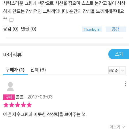
사랑스러운 그림과 색감으로 시선을 잡으며 스스로 눈감고 같이 상상
말하기의 준비가 되며, 각기 다른 주인공의 이야기를 듣고 해석을 다
하게 만드는 감성적인 그림책입니다. 순간의 감성을 느끼게해주네요
시 나눌 수 있는 풍부한 에피소드는 아동들의 긍정적인 생각하는 힘
^^
을 길러줍니다. 등장인물들의 모습과 생각을 아이들과 함께하는 새로
공감 (
0
)
댓글 (0)
운 상황극, 역할 나누기 놀이 등 ‘나’의 경험을 나누는 이야기로 자연
스럽게 확장할 수 있습니다. 함께 읽고, 듣고, 의미나누기 작업을 통해
문제 상황을 이겨낼 수 있는 아이들의 ‘마음의 근육’도 튼실하게 합니
쓰기
마이리뷰
다. 책 속에 등장하는 숨바꼭질과 따뜻한 편지읽기를 좋아하는 주인
공처럼 새로운 이해를 찾아내고 되새겨볼 수 있습니다. 엄마 + 아빠
구매자 (1)
전체 (6)
& 선생님+ 친구들 = 다 함께 ‘눈을 감으면?’ 물론 지금의 ‘어른’들 또
한 지나온 ‘시간’ 속에 어린 ‘나’를 기억하며 아이들과 함께 나누면 아
메뉴
이들과의 소통을 위해 이보다 좋을 순 없겠지요? ‘눈을 감으면’ 참으
로 신나는 이야기가 기다리고 있습니다. 아이들과 함께 나누어 주세
봄봄
2017-03-03
요. 어른들에게는 ‘추억’을 그리고 아이들에게는 ‘꿈’을 나누어 줄 수
있습니다. 막 세상과 더 많은 소통을 시작하는 아동에게 따듯한, 책 속
예쁜 자수그림과 따뜻한 상상력을 보여주는 책.
그림처럼 한 땀 한 땀 바느질로 따스하게 수놓은 ‘지혜’와 ‘안정감’을
더보기
소중한 ‘기억’과 ‘배움’으로 나누어줄 수 있는 책! 소중한 성장기 아동