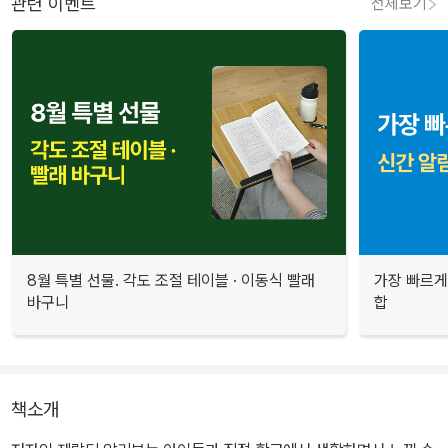
관련 이벤트
전체보기
8월 특별 선물. 각도 조절 테이블 · 이동식 빨래
가장 빠르게
바구니
합
책소개