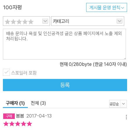
100자평
게시물 운영 원칙
는 방식으로 구성하여, 마치 친구의 이야기이자 ‘나’의 이야기를 나누
는 멋진 경험을 선물해줍니다. 평온한 ‘읽기 와 듣기 작업’을 통해, 아
카테고리
이들의 상상을, 성장과 발달을 돕는 그림책! 절제된 서술과 함축적이
면서도 리듬감 있는 시적 표현 이야기 전개. 그리고 삽화 속 단순하고
간결하며 투박해 보이기까지 하나, 외려 손으로 만든 그림이 세밀하
게 묘사하고 있는 이야기를 통해 더 많은 상상과 공감을 나눌 수 있는
구성을 돋보이게 합니다. 다소 어려운 시적 표현은 아이들에게 또 다
현재
0
/280byte (한글 140자 이내)
른 궁금증과 탐색의 기회를 제공합니다. 새로운 이야기 나눔과 자연
스포일러 포함
스러운 언어습득도 이루어집니다. 책 속의 이미지들은 연필, 붓, 직물,
재봉틀 등의 소재와 도구로 작업하여 독창적인 그림으로 완성하였습
등록
니다. 평면에 표현되어 있음에도 천을 소재로 작가만의 독특한 개성
으로 그림을 구성하여 손에 닿으면 마치 까칠까칠 질감마저 느껴지는
구매자 (1)
전체 (3)
듯 하며, 아이들의 촉감마저도 자극합니다. 다소 이국적인 등장인물
들의 모습 또한 색다른 경험을 선물합니다. 함축적 표현과 더불어 엄
봄봄
2017-04-13
메뉴
마, 아빠, 선생님, 함께 읽는 다양한 해설에 따라 아이들의 생각은 더
커질 수 있습니다. 눈을 감고 나누는 평온한 듣기는 자기표현을 위한