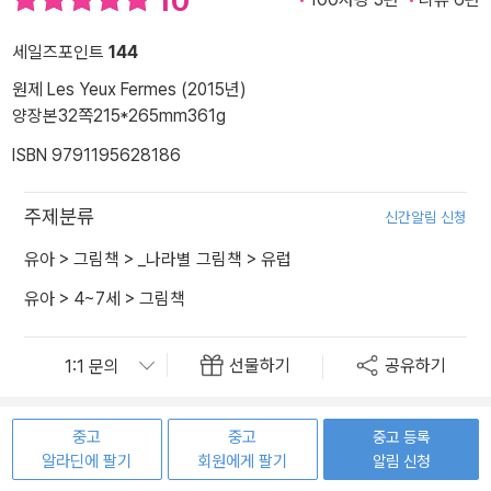
10
세일즈포인트
144
원제 Les Yeux Fermes (2015년)
양장본
32쪽
215*265mm
361g
ISBN 9791195628186
주제분류
신간알림 신청
유아
>
그림책
>
_나라별 그림책
>
유럽
유아
>
4~7세
>
그림책
선물하기
공유하기
중고
중고
중고 등록
알라딘에 팔기
회원에게 팔기
알림 신청