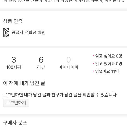
그림 작업 등을 하며 정성스레 손바느질 그림으로 책을 꾸미고, 여기
에 만났던 아이들 이름으로 작가는 이야기를 진행하고 있다. 아이들
상품 인증
을 위한 소박하지만 따뜻한 상상력을 덤으로 주는 그림 시집. 삶의 강
렬한 기억의 어린 시절 소소한 순간을 아름다운 자수로 그려냈다. 아
공급자 적합성 확인
이들과 어른이 함께 읽는 ‘그림 시집’, ‘눈을 감으면’ 어려운 일도 거뜬
히 해낼 수 있는 놀라운 아이들! 눈을 감으면 일상의 많은 자극과 두려
움으로부터 자유로워지며, 스스로 힘을 낼 수 있고, 보다 더 기쁘고,
읽고 싶어요 0명
3
6
0
조금 더 안정감을, 잊었던 행복감을, 알지 못했던 자신감을 느낄 수 있
읽고 있어요 0명
100자평
리뷰
마이페이퍼
는... 아이들의 시선과 소중한 경험, 성장과 꿈의 순간을 기억하며 나
읽었어요 11명
눈 그림책입니다. 책속에 등장하는 주인공들 모두 자신의 눈을 감을
이 책에 내가 남긴 글
때 같은 이유는 아닙니다. ‘눈을 감으면’ 좋은 기분, 행복한 마음, 용기
로그인하면 내가 남긴 글과 친구가 남긴 글을 확인할 수 있습니다.
도 생겨 다양한 음식도 잘 먹는, 어려운 길도 잘 찾고, 한 겨울 추위도
로그인하기
이겨낼 수 있고, 자연의 향기도 잘 맡으며 일상의 행복에 감사할 수 있
는... 스스로 나는 참 '괜찮아', '대단해'라고 칭찬해줄 수 있는 멋진 친
구들입니다. ‘상상의 눈으로 바라보며 생각 나누기!’ 눈을 감으면 만나
구매자 분포
게 되는 고요함과 평화. 천천히 상상하고 온전히 생각해보기! 스마트