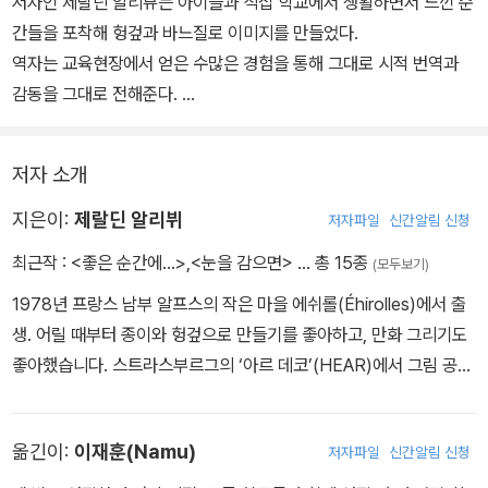
저자인 제랄딘 알리뷰는 아이들과 직접 학교에서 생활하면서 느낀 순
간들을 포착해 헝겊과 바느질로 이미지를 만들었다.
역자는 교육현장에서 얻은 수많은 경험을 통해 그대로 시적 번역과
감동을 그대로 전해준다.
눈을 감고 새로운 용기도 얻고 한 뼘씩 커 나가는 우리들의 모습을 아
이들, 어른 모두 함께 나눌 수 있는 책이다.
저자 소개
지은이:
제랄딘 알리뷔
저자파일
신간알림 신청
최근작 :
<좋은 순간에...>
,
<눈을 감으면>
… 총 15종
(모두보기)
1978년 프랑스 남부 알프스의 작은 마을 에쉬롤(Éhirolles)에서 출
생. 어릴 때부터 종이와 헝겊으로 만들기를 좋아하고, 만화 그리기도
좋아했습니다. 스트라스부르그의 ‘아르 데코’(HEAR)에서 그림 공부
를 마친 후에는 어린이 책에 삽화나 애니메이션 작업을 했고, 최근에
는 도자기나 헝겊을 이용한 그림 작업에 빠져 있습니다. 아이와 어른
옮긴이:
이재훈(Namu)
저자파일
신간알림 신청
모두에게 상상력과 위안을 주는 ‘눈을 감으면’(브와포레, 2017)으로
한국 독자에게 소개되어 사랑받고 있습니다.