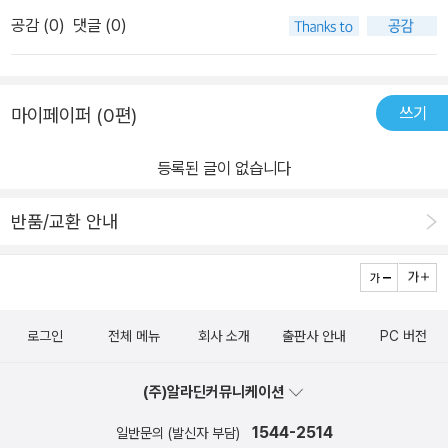
공감 (
0
)
댓글 (0)
과 가족, 선생님들에게 기쁜 마음으로 추천합니다. 자, 눈을 감고 이야
기를 나누어 보세요, 지금. 책을 나눈 후에 아이들은 더 크게 눈을 뜨
고 세상을 바라볼 수 있을 것입니다 [미디어 소개] ☞ 머니투데이 20
17년 3월 6일자 기사 바로가기 ☞ 한겨레 2017년 3월 9일자 기사
쓰기
마이페이퍼 (0편)
바로가기 ☞ 한국경제 2017년 3월 9일자 기사 바로가기
등록된 글이 없습니다
반품/교환 안내
로그인
전체 메뉴
회사 소개
출판사 안내
PC 버전
(주)알라딘커뮤니케이션
1544-2514
일반문의 (발신자 부담)