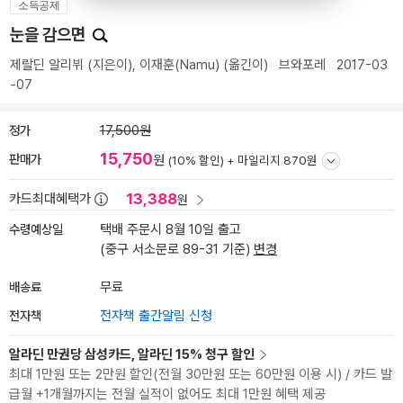
소득공제
눈을 감으면
제랄딘 알리뷔
(지은이),
이재훈(Namu)
(옮긴이)
브와포레
2017-03
-07
정가
17,500원
15,750
판매가
원
(10% 할인) +
마일리지 870원
13,388
카드최대혜택가
원
수령예상일
택배 주문시 8월 10일 출고
(중구 서소문로 89-31 기준)
변경
배송료
무료
전자책
전자책 출간알림 신청
알라딘 만권당 삼성카드, 알라딘 15% 청구 할인
최대 1만원 또는 2만원 할인(전월 30만원 또는 60만원 이용 시) / 카드 발
급월 +1개월까지는 전월 실적이 없어도 최대 1만원 혜택 제공