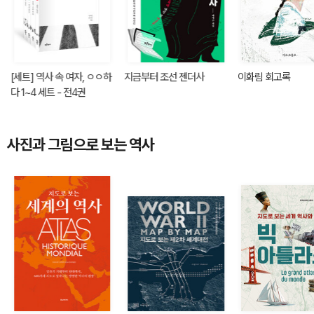
[세트] 역사 속 여자, ㅇㅇ하
지금부터 조선 젠더사
이화림 회고록
다 1~4 세트 - 전4권
사진과 그림으로 보는 역사