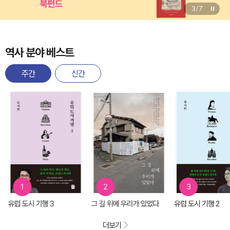
4
/
7
역사 분야 베스트
주간
신간
1
2
3
유럽 도시 기행 3
그 길 위에 우리가 있었다
유럽 도시 기행 2
더보기