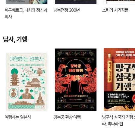
뉘른베르크, 나치와 정신과
남북전쟁 300년
소련의 서기장들
의사
답사, 기행
여행하는 일본사
경복궁 환상 여행
방구석 삼국지 기행 :
라, 촉나라 편