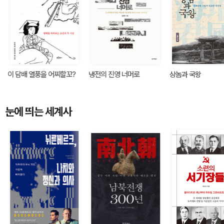
이 담배 열풍을 어찌할꼬?
냉전의 진영 너머로
상놈과 국왕
눈에 띄는 세계사