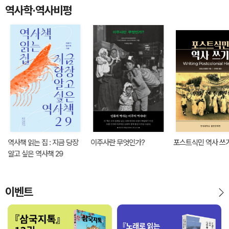
역사학·역사비평
역사책 읽는 집 : 지금 당장
이주사란 무엇인가?
포스트식민 역사 쓰
알고 싶은 역사책 29
이벤트