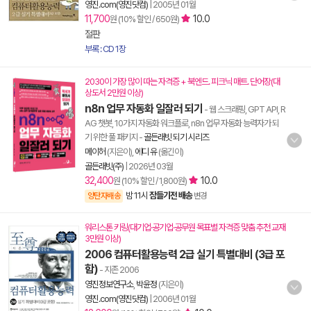
영진.com(영진닷컴)
|
2005년 01월
11,700
10.0
원 (10% 할인 / 650원)
절판
부록 : CD 1장
2030이 가장 많이 따는 자격증 + 북엔드. 피크닉 매트. 단어장(대
상도서 2만원 이상)
n8n 업무 자동화 일잘러 되기
- 웹 스크래핑, GPT API, R
AG 챗봇, 10가지 자동화 워크플로, n8n 업무 자동화 능력자가 되
기 위한 풀 패키지
-
골든래빗 되기 시리즈
메이허
(지은이),
에디 유
(옮긴이)
골든래빗(주)
|
2026년 03월
32,400
10.0
원 (10% 할인 / 1,800원)
밤 11시
잠들기전 배송
양탄자배송
변경
워리스톤 키링(대기업·공기업·공무원 목표별 자격증 맞춤 추천 교재
3만원 이상)
2006 컴퓨터활용능력 2급 실기 특별대비 (3급 포
함)
- 지존 2006
영진정보연구소
,
박윤정
(지은이)
영진.com(영진닷컴)
|
2006년 01월