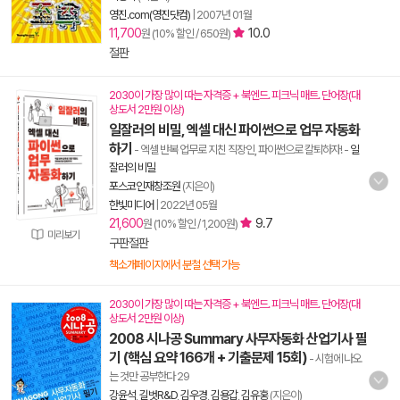
영진.com(영진닷컴)
|
2007년 01월
11,700
10.0
원 (10% 할인 / 650원)
절판
2030이 가장 많이 따는 자격증 + 북엔드. 피크닉 매트. 단어장(대
상도서 2만원 이상)
일잘러의 비밀, 엑셀 대신 파이썬으로 업무 자동화
하기
- 엑셀 반복 업무로 지친 직장인, 파이썬으로 칼퇴하자!
-
일
잘러의 비밀
포스코인재창조원
(지은이)
한빛미디어
|
2022년 05월
21,600
9.7
원 (10% 할인 / 1,200원)
미리보기
구판절판
책소개페이지에서 분철 선택 가능
2030이 가장 많이 따는 자격증 + 북엔드. 피크닉 매트. 단어장(대
상도서 2만원 이상)
2008 시나공 Summary 사무자동화 산업기사 필
기 (핵심 요약 166개 + 기출문제 15회)
- 시험에 나오
는 것만 공부한다 29
강윤석
,
길벗R&D
,
김우경
,
김용갑
,
김유홍
(지은이)