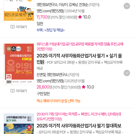
영진정보연구소
,
이상미
,
김옥남
,
진정순
(지은이)
영진.com(영진닷컴)
|
2004년 10월
11,700
10.0
원 (10% 할인 / 650원)
절판
미리보기
부록 : <정답 및 해설>
워리스톤 키링(대기업·공기업·공무원 목표별 자격증 맞춤 추천 교재
3만원 이상)
2025 이기적 사무자동화산업기사 필기 + 실기 올
인원
- PDF 모의고사 3회분 + 동영상 강의 무료 + 핵심요약 부록
제공
신면철
,
영진정보연구소
(지은이)
영진.com(영진닷컴)
|
2025년 01월
28,800
10.0
원 (10% 할인 / 1,600원)
미리보기
구판절판
책소개페이지에서 분철 선택 가능
2030이 가장 많이 따는 자격증 + 북엔드. 피크닉 매트. 단어장(대
상도서 2만원 이상)
2025 이기적 사무자동화산업기사 필기 절대족보
- 모의고사 3회분 PDF + 동영상 강의 무료 + 핵심요약 부록 제공
-