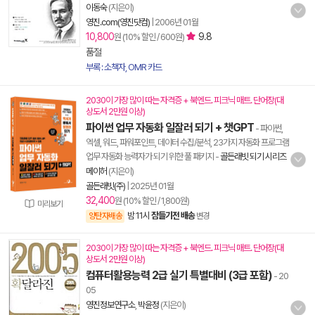
이동숙
(지은이)
영진.com(영진닷컴)
|
2006년 01월
10,800
9.8
원 (10% 할인 / 600원)
품절
부록 : 소책자, OMR 카드
2030이 가장 많이 따는 자격증 + 북엔드. 피크닉 매트. 단어장(대
상도서 2만원 이상)
파이썬 업무 자동화 일잘러 되기 + 챗GPT
- 파이썬,
엑셀, 워드, 파워포인트, 데이터 수집/분석, 23가지 자동화 프로그램
업무 자동화 능력자가 되기 위한 풀 패키지
-
골든래빗 되기 시리즈
메이허
(지은이)
골든래빗(주)
|
2025년 01월
32,400
원 (10% 할인 / 1,800원)
미리보기
밤 11시
잠들기전 배송
양탄자배송
변경
2030이 가장 많이 따는 자격증 + 북엔드. 피크닉 매트. 단어장(대
상도서 2만원 이상)
컴퓨터활용능력 2급 실기 특별대비 (3급 포함)
- 20
05
영진정보연구소
,
박윤정
(지은이)