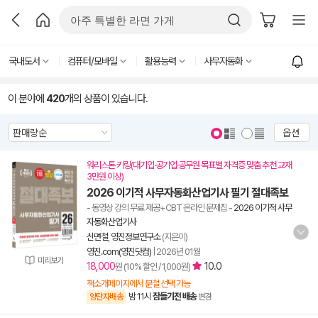
국내도서
컴퓨터/모바일
활용능력
사무자동화
이 분야에
420
개의 상품이 있습니다.
옵션
워리스톤 키링(대기업·공기업·공무원 목표별 자격증 맞춤 추천 교재
3만원 이상)
2026 이기적 사무자동화산업기사 필기 절대족보
- 동영상 강의 무료 제공+CBT 온라인 문제집
-
2026 이기적 사무
자동화산업기사
신면철
,
영진정보연구소
(지은이)
영진.com(영진닷컴)
|
2026년 01월
미리보기
18,000
10.0
원 (10% 할인 / 1,000원)
책소개페이지에서 분철 선택 가능
밤 11시
잠들기전 배송
양탄자배송
변경