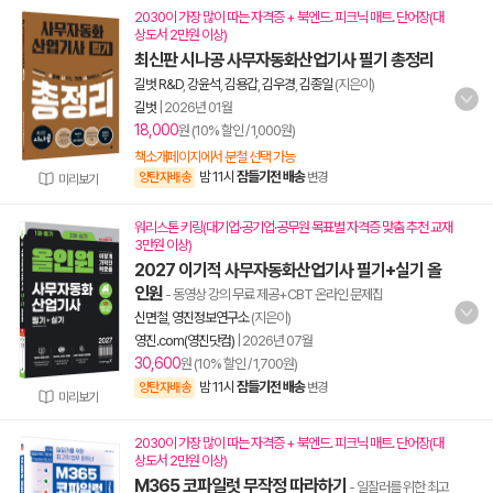
2030이 가장 많이 따는 자격증 + 북엔드. 피크닉 매트. 단어장(대
상도서 2만원 이상)
최신판 시나공 사무자동화산업기사 필기 총정리
길벗 R&D
,
강윤석
,
김용갑
,
김우경
,
김종일
(지은이)
길벗
|
2026년 01월
18,000
원 (10% 할인 / 1,000원)
책소개페이지에서 분철 선택 가능
밤 11시
잠들기전 배송
양탄자배송
변경
미리보기
워리스톤 키링(대기업·공기업·공무원 목표별 자격증 맞춤 추천 교재
3만원 이상)
2027 이기적 사무자동화산업기사 필기+실기 올
인원
- 동영상 강의 무료 제공+CBT 온라인 문제집
신면철
,
영진정보연구소
(지은이)
영진.com(영진닷컴)
|
2026년 07월
30,600
원 (10% 할인 / 1,700원)
밤 11시
잠들기전 배송
양탄자배송
변경
미리보기
2030이 가장 많이 따는 자격증 + 북엔드. 피크닉 매트. 단어장(대
상도서 2만원 이상)
M365 코파일럿 무작정 따라하기
- 일잘러를 위한 최고