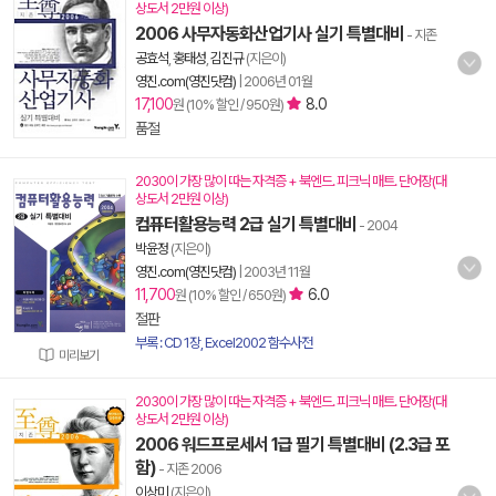
상도서 2만원 이상)
2006 사무자동화산업기사 실기 특별대비
- 지존
공효석
,
홍태성
,
김진규
(지은이)
영진.com(영진닷컴)
|
2006년 01월
17,100
8.0
원 (10% 할인 / 950원)
품절
2030이 가장 많이 따는 자격증 + 북엔드. 피크닉 매트. 단어장(대
상도서 2만원 이상)
컴퓨터활용능력 2급 실기 특별대비
- 2004
박윤정
(지은이)
영진.com(영진닷컴)
|
2003년 11월
11,700
6.0
원 (10% 할인 / 650원)
절판
부록 : CD 1장, Excel2002 함수사전
미리보기
2030이 가장 많이 따는 자격증 + 북엔드. 피크닉 매트. 단어장(대
상도서 2만원 이상)
2006 워드프로세서 1급 필기 특별대비 (2.3급 포
함)
- 지존 2006
이상미
(지은이)