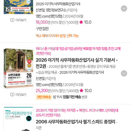
2025 이기적 사무자동화산업기사
신면철
,
영진정보연구소
(지은이)
영진.com(영진닷컴)
|
2024년 09월
미리보기
18,000
10.0
원 (10% 할인 / 1,000원)
구판절판
책소개페이지에서 분철 선택 가능
워리스톤 키링(대기업·공기업·공무원 목표별 자격증 맞춤 추천 교재
3만원 이상)
2026 이기적 사무자동화산업기사 실기 기본서 -
전2권
- 2026년 출제기준 변경 반영+동영상 강의 무료 제공
+실습 파일 제공
-
2026 이기적 사무자동화산업기사
신면철
(지은이)
영진.com(영진닷컴)
|
2026년 03월
25,200
10.0
원 (10% 할인 / 1,400원)
미리보기
밤 11시
잠들기전 배송
양탄자배송
변경
2030이 가장 많이 따는 자격증 + 북엔드. 피크닉 매트. 단어장(대
상도서 2만원 이상)
2006 사무자동화산업기사 필기 스피드 총정리
-
지존