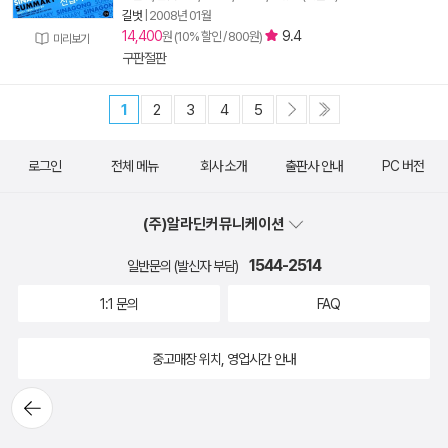
길벗
|
2008년 01월
14,400
9.4
원 (10% 할인 / 800원)
미리보기
구판절판
1
2
3
4
5
로그인
전체 메뉴
회사 소개
출판사 안내
PC 버전
(주)알라딘커뮤니케이션
1544-2514
일반문의 (발신자 부담)
1:1 문의
FAQ
중고매장 위치, 영업시간 안내
뒤로가
기