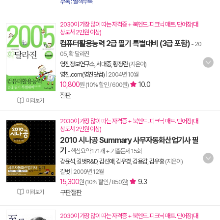
부록 : 별책부록
2030이 가장 많이 따는 자격증 + 북엔드. 피크닉 매트. 단어장(대
상도서 2만원 이상)
컴퓨터활용능력 2급 필기 특별대비 (3급 포함)
- 20
05, 확 달라진
영진정보연구소
,
서대중
,
황정란
(지은이)
영진.com(영진닷컴)
|
2004년 10월
10,800
10.0
원 (10% 할인 / 600원)
절판
미리보기
2030이 가장 많이 따는 자격증 + 북엔드. 피크닉 매트. 단어장(대
상도서 2만원 이상)
2010 시나공 Summary 사무자동화산업기사 필
기
- 핵심요약 171개 + 기출문제 15회
강윤석
,
길벗R&D
,
김선애
,
김우경
,
김용갑
,
김유홍
(지은이)
길벗
|
2009년 12월
15,300
9.3
원 (10% 할인 / 850원)
미리보기
구판절판
2030이 가장 많이 따는 자격증 + 북엔드. 피크닉 매트. 단어장(대