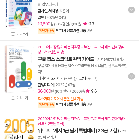
의 업무 파트너
김시연
,
서지영
(지은이)
길벗
|
2025년 04월
19,800
9.3
원 (10% 할인 / 1,100원)
밤 11시
잠들기전 배송
양탄자배송
변경
미리보기
2030이 가장 많이 따는 자격증 + 북엔드. 피크닉 매트. 단어장(대
상도서 2만원 이상)
구글 앱스 스크립트 완벽 가이드
- 기본 문법부터 8가지
구글 앱에서 활용하는 앱스 스크립트 활용 방법을 한 권으로 정복한
다!
다카하시 노리아키
(지은이),
김모세
(옮긴이)
한빛미디어
|
2022년 07월
36,000
9.6
원 (10% 할인 / 2,000원)
미리보기
책소개페이지에서 분철 선택 가능
밤 11시
잠들기전 배송
양탄자배송
변경
2030이 가장 많이 따는 자격증 + 북엔드. 피크닉 매트. 단어장(대
상도서 2만원 이상)
워드프로세서 1급 필기 특별대비 (2.3급 포함)
- 20
05 확 달라진