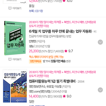
12,600
10.0
원 (10% 할인 / 700원)
품절
미리보기
부록 : CD 1장
2030이 가장 많이 따는 자격증 + 북엔드. 피크닉 매트. 단어장(대
상도서 2만원 이상)
6개월 치 업무를 하루 만에 끝내는 업무 자동화
- 비
전공자가 파이썬을 업무에 활용하는 방법
반병현
(지은이)
생능
|
2020년 12월
25,200
9.7
원 (10% 할인 / 1,400원)
책소개페이지에서 분철 선택 가능
미리보기
밤 11시
잠들기전 배송
양탄자배송
변경
2030이 가장 많이 따는 자격증 + 북엔드. 피크닉 매트. 단어장(대
상도서 2만원 이상)
컴퓨터활용능력 1급 필기 특별대비
- 2004
영진정보연구소
,
유호철
,
이상칠
(지은이)
영진.com(영진닷컴)
|
2004년 01월
14,400
9.0
원 (10% 할인 / 800원)
절판