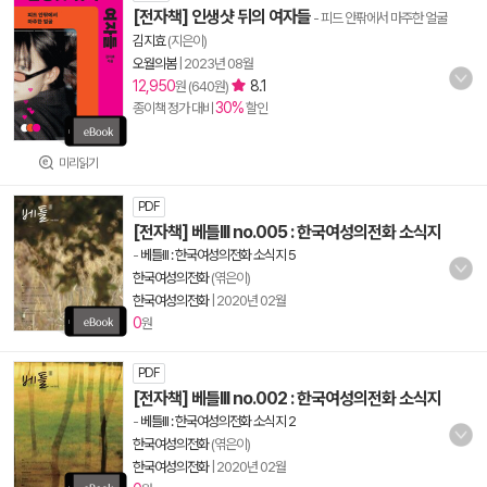
[전자책] 인생샷 뒤의 여자들
- 피드 안팎에서 마주한 얼굴
김지효
(지은이)
오월의봄
|
2023년 08월
12,950
8.1
원 (640원)
30%
종이책 정가 대비
할인
미리읽기
PDF
[전자책] 베틀III no.005 : 한국여성의전화 소식지
-
베틀III : 한국여성의전화 소식지 5
한국여성의전화
(엮은이)
한국여성의전화
|
2020년 02월
0
원
PDF
[전자책] 베틀III no.002 : 한국여성의전화 소식지
-
베틀III : 한국여성의전화 소식지 2
한국여성의전화
(엮은이)
한국여성의전화
|
2020년 02월