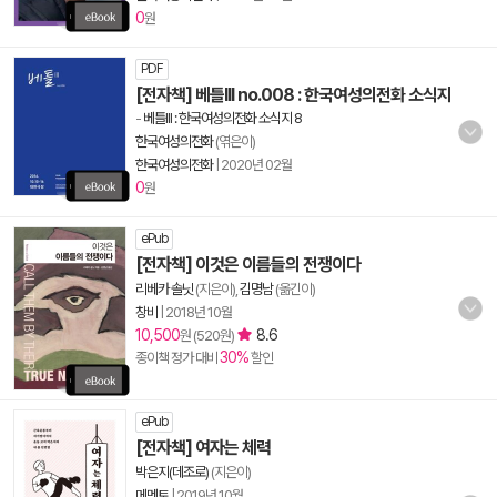
0
원
PDF
[전자책] 베틀III no.008 : 한국여성의전화 소식지
-
베틀III : 한국여성의전화 소식지 8
한국여성의전화
(엮은이)
한국여성의전화
|
2020년 02월
0
원
ePub
[전자책] 이것은 이름들의 전쟁이다
리베카 솔닛
(지은이),
김명남
(옮긴이)
창비
|
2018년 10월
10,500
8.6
원 (520원)
30%
종이책 정가 대비
할인
ePub
[전자책] 여자는 체력
박은지(데조로)
(지은이)
메멘토
|
2019년 10월