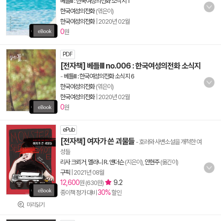
베틀III : 한국여성의전화 소식지 1
한국여성의전화
(엮은이)
한국여성의전화
|
2020년 02월
0
원
PDF
[전자책] 베틀III no.006 : 한국여성의전화 소식지
-
베틀III : 한국여성의전화 소식지 6
한국여성의전화
(엮은이)
한국여성의전화
|
2020년 02월
0
원
ePub
[전자책] 여자가 쓴 괴물들
- 호러와 사변소설을 개척한 여
성들
리사 크뢰거
,
멜라니 R. 앤더슨
(지은이),
안현주
(옮긴이)
구픽
|
2021년 08월
12,600
9.2
원 (630원)
30%
종이책 정가 대비
할인
미리읽기