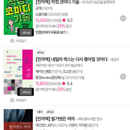
[전자책] 적정 코미디 기술
- 우리만의 농담을 발명하자
금개
(지은이)
오월의봄
|
2025년 08월
15,000
9.3
원 (750원)
25%
종이책 정가 대비
할인
만권당에서 무료로 보기
미리읽기
ePub
[전자책] 내일의 섹스는 다시 좋아질 것이다
- 여성의
욕망에는 ‘동의’ 이상의 것이 필요하다
캐서린 앤젤
(지은이),
조고은
(옮긴이)
중앙books(중앙북스)
|
2022년 12월
12,800
9.4
원 (640원)
20%
종이책 정가 대비
할인
미리읽기
대여
ePub
[전자책] 벌거벗은 여자
- 여자 몸에 대한 연구
데즈먼드 모리스
(지은이),
이경식
,
서지원
(옮긴이)