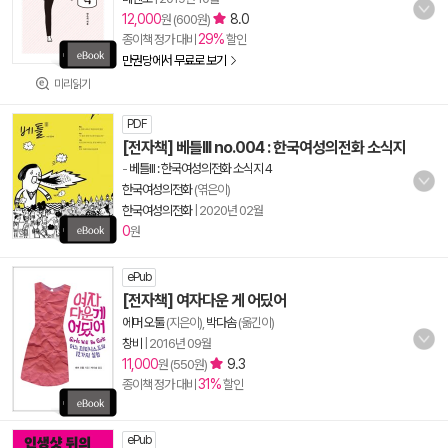
12,000
8.0
원 (600원)
29%
종이책 정가 대비
할인
만권당에서 무료로 보기
미리읽기
PDF
[전자책] 베틀III no.004 : 한국여성의전화 소식지
-
베틀III : 한국여성의전화 소식지 4
한국여성의전화
(엮은이)
한국여성의전화
|
2020년 02월
0
원
ePub
[전자책] 여자다운 게 어딨어
에머 오툴
(지은이),
박다솜
(옮긴이)
창비
|
2016년 09월
11,000
9.3
원 (550원)
31%
종이책 정가 대비
할인
ePub