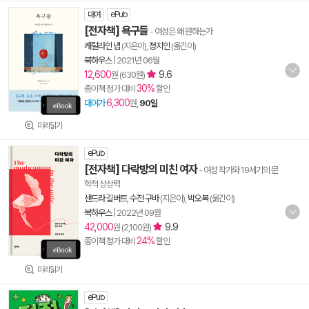
대여
ePub
[전자책] 욕구들
- 여성은 왜 원하는가
캐럴라인 냅
(지은이),
정지인
(옮긴이)
북하우스
|
2021년 06월
12,600
9.6
원 (630원)
30%
종이책 정가 대비
할인
6,300
대여가
원,
90일
미리읽기
ePub
[전자책] 다락방의 미친 여자
- 여성 작가와 19세기의 문
학적 상상력
샌드라 길버트
,
수전 구바
(지은이),
박오복
(옮긴이)
북하우스
|
2022년 09월
42,000
9.9
원 (2,100원)
24%
종이책 정가 대비
할인
미리읽기
ePub