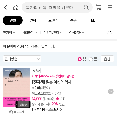
일반
만화
로맨스
판무
BL
전자책
사회과학
여성학/젠더
여성문화
이 분야에
404
개의 상품이 있습니다.
옵션
ePub
화제의 eBook + 투명 컨페티 콜드컵
[전자책] 읽는 여성의 역사
최현미
(지은이)
어크로스
|
2026년 07월
14,000
9.9
원 (700원)
29%
종이책 정가 대비
할인
만권당에서 무료로 보기
미리읽기