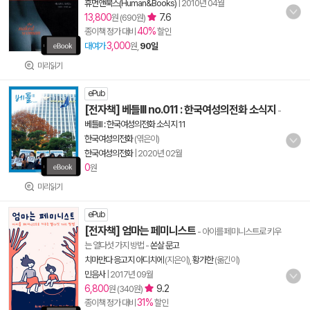
휴먼앤북스(Human&Books)
|
2010년 04월
13,800
7.6
원 (690원)
40%
종이책 정가 대비
할인
3,000
대여가
원,
90일
미리읽기
ePub
[전자책] 베틀III no.011 : 한국여성의전화 소식지
-
베틀III : 한국여성의전화 소식지 11
한국여성의전화
(엮은이)
한국여성의전화
|
2020년 02월
0
원
미리읽기
ePub
[전자책] 엄마는 페미니스트
- 아이를 페미니스트로 키우
는 열다섯 가지 방법
-
쏜살 문고
치마만다 응고지 아디치에
(지은이),
황가한
(옮긴이)
민음사
|
2017년 09월
6,800
9.2
원 (340원)
31%
종이책 정가 대비
할인