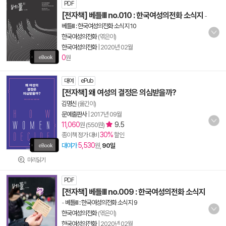
PDF
[전자책] 베틀III no.010 : 한국여성의전화 소식지
-
베틀III : 한국여성의전화 소식지 10
한국여성의전화
(엮은이)
한국여성의전화
|
2020년 02월
0
원
대여
ePub
[전자책] 왜 여성의 결정은 의심받을까?
김명신
(옮긴이)
문예출판사
|
2017년 09월
11,060
9.5
원 (550원)
30%
종이책 정가 대비
할인
5,530
대여가
원,
90일
미리읽기
PDF
[전자책] 베틀III no.009 : 한국여성의전화 소식지
-
베틀III : 한국여성의전화 소식지 9
한국여성의전화
(엮은이)
한국여성의전화
|
2020년 02월