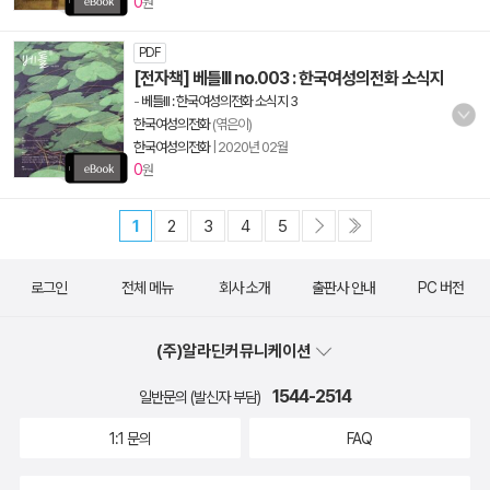
0
원
PDF
[전자책] 베틀III no.003 : 한국여성의전화 소식지
-
베틀III : 한국여성의전화 소식지 3
한국여성의전화
(엮은이)
한국여성의전화
|
2020년 02월
0
원
1
2
3
4
5
로그인
전체 메뉴
회사 소개
출판사 안내
PC 버전
(주)알라딘커뮤니케이션
1544-2514
일반문의 (발신자 부담)
1:1 문의
FAQ