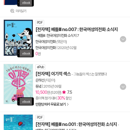
미리읽기
PDF
[전자책] 베틀III no.007 : 한국여성의전화 소식지
-
베틀III : 한국여성의전화 소식지 7
한국여성의전화
(엮은이)
한국여성의전화
|
2020년 02월
0
원
ePub
[전자책] 이기적 섹스
- 그놈들의 섹스는 잘못됐다
은하선
(지은이)
동녘
|
2015년 09월
10,500
7.5
원 (520원)
30%
종이책 정가 대비
할인
만권당에서 무료로 보기
PDF
[전자책] 베틀III no.001 : 한국여성의전화 소식지
-