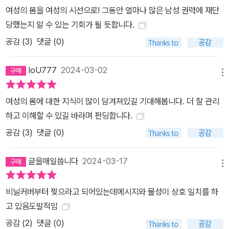
즈와 조너선 틸리는 여성들이 더는 완경이 건강에 미치는 연쇄적인
여성의 몸을 여성의 시선으로! 그동안 얼마나 많은 남성 권력에 재단
영향에 시달리지 않도록 인공 난소를 개발 중이다. 한편 저자는 “과학
당했는지 알 수 있는 기회가 될 듯합니다.
에서 여성의 몸이 소외되는 문제와 과학계에서 여성이 소외되는 문제
공감 (
3
)
댓글 (0)
는 불가분의 관계”라고 말하며 역사 속 지워진 여성 과학자들에게도
스포트라이트를 비춘다. 일례로 미리엄 멘킨은 인간 체외수정에 최초
IoU777
2024-03-02
메뉴
로 성공하고 피임약 등장에 일조하여 인류 생식 기능의 의미를 바꾸
어놓았음에도, 생식 기술의 역사에서 거의 기억되지 않는다. 1920년
여성의 몸에 대한 지식이 많이 담겨져있길 기대해봅니다. 더 잘 관리
대까지 의과대학들이 원칙적으로 여성의 입학을 허락하지 않아 정식
하고 이해할 수 있길 바라며 펀딩합니다.
자격이 주어지지도, 학계의 공식 기록에 편입될 수도 없었기 때문이
공감 (
3
)
댓글 (0)
다. 저자는 연구 현장에서 여성 과학자들이 직간접적으로 배제되기
쉬운 현실을 짚고, 객관의 영역으로 여겨지는 과학 역시 주관적인 존
글을매일씁니다
2024-03-17
재인 인간에 의해 설계된다는 사실을 상기시킨다. 모든 몸의 연결성
메뉴
을 받아들일수록 더 많은 가능성이 펼쳐진다 ―여성과 남성을 넘어
비닐커버부터 찢으라고 되어있는데메시지와 물성이 상호 일치를 하
모든 몸을 위한 과학 연구의 가능성 이 책에 등장하는 과학자들은 여
고 있음도발적임
성의 몸을 진지하게 탐구하고 새롭게 인식할 때 비로소 여성뿐 아니
공감 (
2
)
댓글 (0)
라 인류 모든 몸에 관한 과학적 지식이 늘어나고, 우리 모두에게 더 나