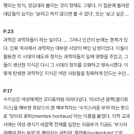
름을 올리고, 유력 매체와 기관에서 올해의 책을 석권하며 전 세계의
행되는 방식, 성감대라 불리는 것의 정체도 그렇다. 이 질문에 돌아온
주목을 받았다.
대답들의 요지는 ‘보려고 하지 않으면 볼 수 없다’, 또는 ‘보고 싶은 것
만 보인다’였다. 그래서 이 책은 여러모로 기존과는 다른 시각으로 보
는 법을 이야기하려고 한다.
P.23
_〈프롤로그〉에서
과학은 과학자들이 하는 일이다. … 그러나 인간의 눈에는 한계가 있
다. 인류 역사에서 과학자는 대부분 서양의 백인 남성이었다. 이들이
활동한 각 시대의 태도와 정치는 과학자들의 일에 영향을 주었고, 그
들이 생산한 지식은 다시 그 시대의 정치를 강화하고 영속시켰다. 이
렇게 탄생한 과학적인 지식은 어떤 사람들을 침묵하게 만드는 수단이
되었고, 어떤 사람들에게는 특권을 부여했다. 가치 있는 몸과 가치 없
는 몸을 정하는 기준이 되기도 했다. … 그 시기의 남성들이 여성을 보
P.17
는 눈에는 생식 기능이라는 렌즈가 끼워진 경우가 많았다. 여성은 걸
수치심은 여성에게만 꼬리표처럼 따라다녔다. 1545년 음핵(클리토
어 다니는 자궁, 아이 낳는 기계, 성적으로 남성과는 다른 존재로 여겨
리스)을 해부한 프랑스의 한 해부학자는 ‘수치스러운 부위’라는 뜻으
졌다.
로 ‘망브르 옹퇴(membre honteux)’라는 이름을 붙였다. 의학 교과
_〈프롤로그〉에서
서에는 여성 생식기 바깥쪽 전체를 일컫는 외음부가 지금도 ‘부끄러
워해야 하는 부위’로 해석되는 라틴어 ‘푸덴둠(pudendum)’으로 기