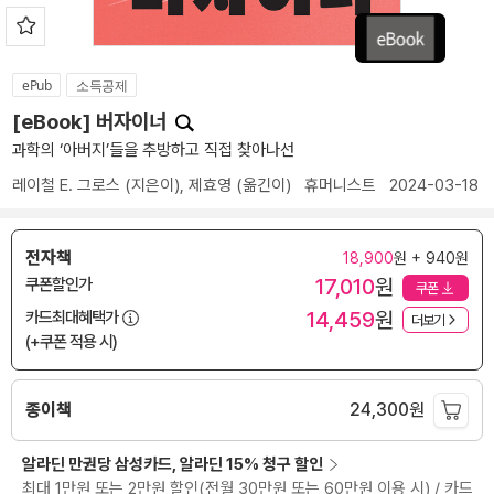
ePub
소득공제
[eBook] 버자이너
과학의 ‘아버지’들을 추방하고 직접 찾아나선
레이철 E. 그로스
(지은이),
제효영
(옮긴이)
휴머니스트
2024-03-18
전자책
18,900
원 + 940원
17,010
원
쿠폰할인가
쿠폰
14,459
원
카드최대혜택가
더보기
(+쿠폰 적용 시)
종이책
24,300
원
알라딘 만권당 삼성카드, 알라딘 15% 청구 할인
최대 1만원 또는 2만원 할인(전월 30만원 또는 60만원 이용 시) / 카드