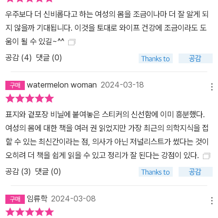
도 하다. 새로운 시대의 과학자들이 여성의 몸을 재정의하고 탈환하
우주보다 더 신비롭다고 하는 여성의 몸을 조금이나마 더 잘 알게 되
다 ―질염 치료 방법의 발견에서부터 자궁내막증 연구의 변화, 인공
지 않을까 기대됩니다. 이것을 토대로 와이프 건강에 조금이라도 도
난소 개발까지 과학계 최전선에서 펼쳐지는 연구 성과들을 업데이트
움이 될 수 있길~^^
한 가장 최신의 도서 ―역사 속 지워진 여성 과학자들의 존재를 되살
공감 (
4
)
댓글 (0)
리다 “정말 알 수 없는 걸까? 지금까지 잘못된 관점으로 보고 있었던
건 아닐까?” 이 책에서는 여성들의 삶에 관심을 가지고 연구하면 많
watermelon woman
2024-03-18
은 것이 달라진다는 것을 깨달은 과학자들, 문제를 완전히 새롭고 총
메뉴
체적인 시각으로 바라보기 시작한 연구자들을 만날 수 있다. 질 미생
표지와 겉포장 비닐에 붙여놓은 스티커의 신선함에 이미 흥분했다.
물 연구자 아히노암 레브사기와 캐럴라인 미첼은 세균성 질염 환자들
여성의 몸에 대한 책을 여러 권 읽었지만 가장 최근의 의학지식을 접
의 고통을 진지하게 여기고 감염과 재감염이라는 악순환의 고리를 끊
할 수 있는 최신간이라는 점, 의사가 아닌 저널리스트가 썼다는 것이
겠다는 일념으로 질 미생물군 이식 연구를 진행하고 있다. 자궁내막
오히려 더 책을 쉽게 읽을 수 있고 정리가 잘 된다는 강점이 있다.
증을 중점적으로 연구하는 미국 유일의 공학 연구소를 개소한 그리피
공감 (
3
)
댓글 (0)
스는 자궁 오가노이드를 만들어 월경과 자궁의 기능을 근본적으로 재
탐구한다. 그녀는 자궁내막증을 ‘사소한 여성 질환’이라는 시각에서
임류학
2024-03-08
벗어나 인체 거의 모든 기관계에 영향을 주는 병으로 다루며 치료법
메뉴
과 예방에 대한 새로운 접근을 시도하고 있다. 난소생물학자 도리 우