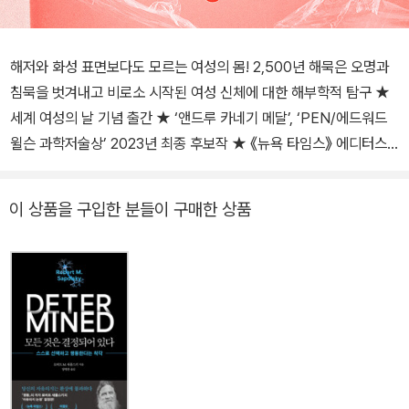
해저와 화성 표면보다도 모르는 여성의 몸! 2,500년 해묵은 오명과
침묵을 벗겨내고 비로소 시작된 여성 신체에 대한 해부학적 탐구 ★
세계 여성의 날 기념 출간 ★ ‘앤드루 카네기 메달’, ‘PEN/에드워드
윌슨 과학저술상’ 2023년 최종 후보작 ★ 《뉴욕 타임스》 에디터스
초이스 선정 ★ 《사이언스 프라이데이》, 《스미스소니언》, 《사이언스
뉴스》, 시카고 공립도서관 2022년 올해의 책 선정 “읽는 내내 통쾌
이 상품을 구입한 분들이 구매한 상품
했다. 여성의 몸이 여성의 것이 되기 위한 가장 정확한 안내서가 도착
했다.” - 정희진(여성학 박사, 〈정희진의 공부〉 편집장) “손에서 좀처
럼 내려놓을 수 없는 최고의 과학 저술! 인류 절반의 몸에 대한 오해를
신랄하고 유머러스하게 돌파한다.” - 에드 용(《이토록 굉장한 세계》
저자, 퓰리처상 수상 작가) 화성에 탐사차가 돌아다니고 인공 자궁에
서 새끼 양이 자라는 시대에 질 분비물의 구성, 자궁이 기능하는 방식
조차 제대로 모른다는 기막힌 사실! 정말 알 수 없었던 걸까? 아기가
없는 자궁에는 관심 따위 없었던 건 아닐까? 여성을 한 인간으로 연