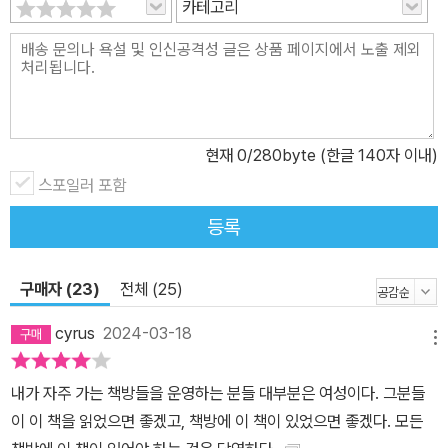
카테고리
해답을 찾기 위해 의학의 역사를 거슬러 올라가고, 과학계의 최전선
에서 연구하고 있는 동시대 과학자들을 직접 찾아 나선다. 그리고 충
격적인 사실과 맞닥뜨린다. 연구할 수 없는 근본적인 이유란 건 없었
음을, 그동안 그저 보려고 하지 않았기에 볼 수 없었음을 알게 된 것이
다. 그리고 그 배경엔 의학과 학계의 뿌리 깊은 성편향, 여성의 몸을
현재
0
/280byte (한글 140자 이내)
둘러싼 유구한 수치심·오명·침묵이 자리 잡고 있었다. 과학의 ‘아버
지’들이 이룩한 세계에서 방치된 여성의 몸 ―히포크라테스, 다윈, 프
스포일러 포함
로이트 등 과학의 ‘아버지’들이 여성의 몸에 새긴 수치심과 오명 ―현
등록
대 과학계로 이어진 성편향이 불러온 지식의 비대칭과 공백 1993년
이 되어서야 ‘여성과 소수자’도 임상 시험에 포함되어야 한다는 미국
구매자 (23)
전체 (25)
연방 규정이 마련됐을 만큼, 인류 역사 대부분의 시간 동안 여성의 몸
은 보편적인 과학 탐구 주제에서 제외되어왔다. 그 소외의 기원은 서
cyrus
2024-03-18
메뉴
양 의학이 시작된 고대 그리스까지 거뜬히 거슬러 올라간다. 히포크
라테스는 주로 산파들이 전해주는 말과 지식에 의존했을 뿐 직접 여
내가 자주 가는 책방들을 운영하는 분들 대부분은 여성이다. 그분들
성의 몸을 탐구하지 않았고, 그가 생식기에 아로새긴 ‘수치심’은 오늘
이 이 책을 읽었으면 좋겠고, 책방에 이 책이 있었으면 좋겠다. 모든
날 해부학 교과서에 쓰이는 여성 생식기의 명칭에 고스란히 남아 있