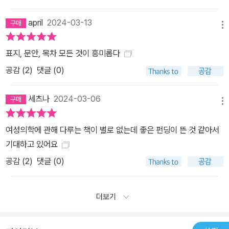
은 의학이 펼쳐질 수 있다고 말한다. 예컨대 자궁내막증의 염증 패턴
april
2024-03-13
은 남성의 신체 건강과 생식 기능에도 영향을 주며, 질의 미생물군 연
메뉴
구 결과는 남성 성기에서 미생물군이 하는 역할을 더 자세히 이해하
는 데 도움이 된다. 고환의 재생 기능에 관한 지식을 난소에 적용하면,
표지, 문안, 목차 모든 것이 흥미롭다
난소가 세월에 따라 기능이 축소되는 기관이 아닌 성장과 재생이 활
공감 (
2
)
댓글 (0)
발히 이루어지는 기관이라는 새로운 사실을 알게 된다. 나아가 새롭
게 밝혀지는 과학적 사실들은 ‘성별이 둘로 나뉘어 평행한 철로를 달
세츠나
2024-03-06
메뉴
리는 기차와 같다’는 기본 전제를 다시 생각하게 한다. 생물학적 성별
과 사회적 성별을 둘로만 나눌 수 없으며 성정체성, 염색체, 생식기,
여성의학에 관해 다루는 책이 별로 없는데 좋은 펀딩이 뜬 것 같아서
생식선, 호르몬에 명확한 경계가 거의 없다는 과학적 근거가 계속해
기대하고 있어요
서 나오고 있다. 이러한 연결성을 받아들일수록 우리 앞엔 더 많은 연
공감 (
2
)
댓글 (0)
구의 진전, 과학의 발전 가능성이 펼쳐진다. “여성을 중요한 존재, 실
질적으로 기여하는 존재로 보지 않는 한 적극적으로 연구하려는 의지
도 생길 수 없습니다.” 저자는 그간 과학계의 뿌리 깊은 성편향, 의지
더보기
의 부족이 만들어낸 오진과 지식의 격차가 얼마나 많은 이들의 건강
을 실질적으로 저해해왔는지 폭로한다. 그리고 말한다. 우리가 다르