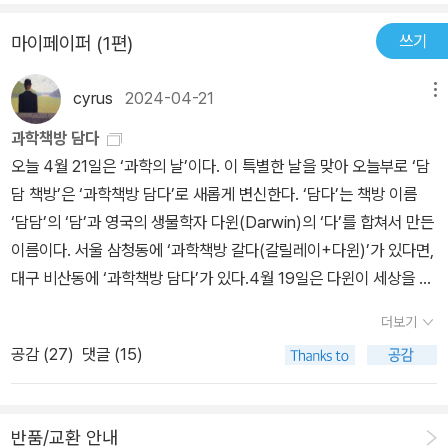
대하는 XY의 태도는 이중적이다. V의 이름을 제대로 부르지 못하는
쓰기
마이페이퍼 (1편)
XY이지만, 사실 그들은 V를 엄청나게 좋아한다. XY가 좋아하는 V는
무조건 깨끗한 상태여야 한다. 반면 지저분한 V를 만나면 더럽다고
cyrus
2024-04-21
메뉴
말하면서 욕지거리를 퍼붓는다. V에게 이상한 냄새가 나면, V가 문란
하게 살아왔다고 수군거린다. XY는 V에 대해서 모르는 것이 많다. 똑
과학책방 담다
똑한 XY는 본인 스스로 불가사의한 V를 누구보다 잘 아는 ‘아버지’라
오늘 4월 21일은 ‘과학의 날’이다. 이 특별한 날을 맞아 오늘부로 ‘담
고 생각한다. 의학자들의 아버지 히포크라테스(Hippocrates)는 V
담 책방’은 ‘과학책방 담다’로 새롭게 변신한다. ‘담다’는 책방 이름
의 자궁이 ‘모든 병의 근원’이라고 주장했다. 진화론자들의 아버지 다
‘담담’의 ‘담’과 영국의 생물학자 다윈(Darwin)의 ‘다’를 합쳐서 만든
윈(Charles Robert Darwin)은 XY의 지능이 V보다 우월하다고 믿
이름이다. 서울 삼청동에 ‘과학책방 갈다(갈릴레이+다윈)’가 있다면,
었다. 심리학자들의 아버지 프로이트(Sigmund Freud)는 V를 ‘페니
대구 비산동에 ‘과학책방 담다’가 있다.4월 19일은 다윈이 세상을 떠
스가 없는 작은 존재’로 인식했다. 프로이트는 몸집도, 정신도 작은 V
난 날이다. 지금으로부터 90년 전인 1934년 4월 19일에 과학 대중
더보기
가 건강해지려면 커다란 페니스가 달린 XY를 만나라고 권장했다. X
화 운동 단체 ‘발명학회’가 ‘과학 데이’를 정했다. ‘과학 데이’는 우리
Y를 물려받은 아버지의, XY를 물려받은 아버지의, XY를 물려받은
공감 (
27
)
댓글 (15)
나라 최초 과학 기념일이다. * 이오진 《청년부에 미친 혜인이》 (제철
아버지들은 V를 바라보는 시선까지도 그대로 물려받았다. XY 아버
소, 2023년)‘과학책방 담다’를 책임질 주인장은 바로 나, ‘과학책에
지들의 아버지는 V를 ‘아이 낳는 존재’로만 봤다. 하지만 XY는 V의
미친 해성이’다. 나는 ‘문과 남학생’으로 살아왔지만, 어린 시절 과학
몸속에 태아가 어떻게 생기는지 모른다.오랫동안 입을 다문 V의 머릿
반품/교환 안내
자가 되고 싶은 꿈이 1.5g 정도 남아 있다. 과학자가 되기에는 턱없이