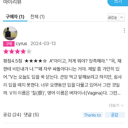
쓰기
마이리뷰
게 상상한다면 볼 수 있는 것들이 있다고, 우리가 맞이할 미래는 완전
히 새로운 풍경이 될 것이라고. “여성은 번식만을 위해 만들어진 존재
구매자 (1)
전체 (1)
가 아니”기 때문이다.
메뉴
cyrus
2024-03-13
평점4.5점 ★★★★☆ A“아이고, 저게 뭐야? 망측해라.” “윽, 쟤
한테 비린내가 나.”“왜 자꾸 싸돌아다니는 거야. 제발 좀 가만히 있
어.”V는 오늘도 입을 꾹 닫는다. 큰맘 먹고 말해보려고 하지만, 쉽사
리 입을 떼지 못한다. 너무 오랫동안 입을 다물고 있어서 그런 것일
까. V의 이름은 ‘질(膣)’, 영어 이름은 버자이너(Vagina)다. 그런
데 V는 자신의 이름을 또박또박 말하지 않는다. XY들도 V의 이름을
더보기
부르지 않는다. 이름을 알면서도, 입 밖으로 내지 못한다. 그들은 V를
공감 (
24
)
댓글 (5)
마주 보는 것도, 이름을 부르는 것조차 부끄러워한다. 웃긴 건 XY들
끼리 모여 있으면 언제 부끄러워했냐는 듯이 V를 속되게 부른다.V를