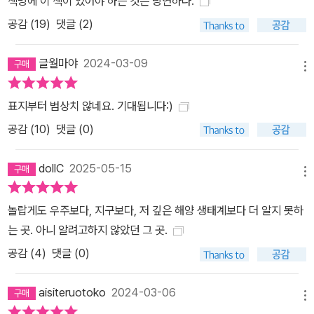
책방에 이 책이 있어야 하는 것은 당연하다.
다. 다윈은 과학자로 활동하는 내내 암컷과 여성을 모든 면에서 부족
공감 (
19
)
댓글 (2)
한 존재, 수동적이고 아둔한 존재로 여겼으므로 그가 구축한 세계에
살고 있던 과학자들은 여성의 생식기를 굳이 탐구해야 할 필요성을
글월마야
2024-03-09
느끼지 못했다. 프로이트는 여성을 ‘남근이 없는 작은 존재’로 정의하
메뉴
고, 성생활 연구의 대상은 남성에 한정된다며 여성은 “베일에 가려져
표지부터 범상치 않네요. 기대됩니다:)
안을 들여다볼 수 없다”고 자신의 한계를 시인했다. 과학의 ‘아버
공감 (
10
)
댓글 (0)
지’들이 드리운 고정관념과 오명의 그늘은 현대 의학에도 영향을 미
쳐 제대로 된 연구를 방해한다. 해부학 시간에 ‘여성에게만 있는 기
dollC
2025-05-15
관’인 유방은 불필요한 부속물이기에 메스로 대충 제거한 후 근육계
메뉴
부터 상세히 살펴보는가 하면, 남성 환자가 전립선 수술을 받을 때면
성생활에 지장이 없도록 신경과 혈관을 건드리지 않으려 주의하는 데
놀랍게도 우주보다, 지구보다, 저 깊은 해양 생태계보다 더 알지 못하
반해, 여성의 생식기는 어떤 신경들이 어떻게 연결되어 있는지조차
는 곳. 아니 알려고하지 않았던 그 곳.
알려지지 않았다. 여성이 생애 전반에 걸쳐 겪는 월경의 기본적인 메
공감 (
4
)
댓글 (0)
커니즘도, 자궁이 기능하는 방식도 제대로 탐구된 적 없었다. 지식의
비대칭과 공백이 이토록 크다는 것은 곧 인류 절반의 몸에서 정확히
aisiteruotoko
2024-03-06
메뉴
무슨 일이 일어나고 있는지 밝혀내야 할 게 무수히 많다는 의미이기