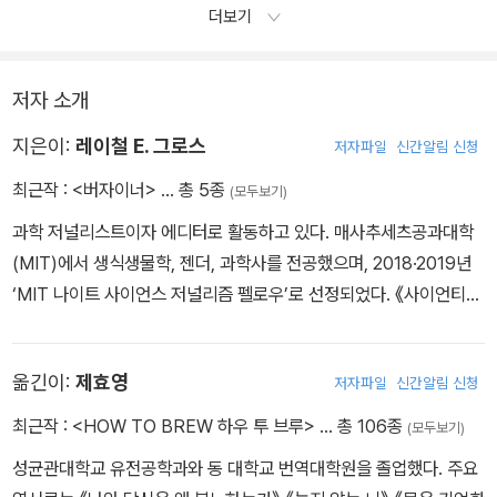
더보기
저자 소개
지은이:
레이철 E. 그로스
저자파일
신간알림 신청
최근작 :
<버자이너>
… 총 5종
(모두보기)
과학 저널리스트이자 에디터로 활동하고 있다. 매사추세츠공과대학
(MIT)에서 생식생물학, 젠더, 과학사를 전공했으며, 2018·2019년
‘MIT 나이트 사이언스 저널리즘 펠로우’로 선정되었다. 《사이언티픽
아메리칸》, 《내셔널지오그래픽》, 《뉴욕 타임스》, 《스미스소니언》 등
에 과학 기사를 기고하고 있다.
옮긴이:
제효영
저자파일
신간알림 신청
최근작 :
<HOW TO BREW 하우 투 브루>
… 총 106종
(모두보기)
성균관대학교 유전공학과와 동 대학교 번역대학원을 졸업했다. 주요