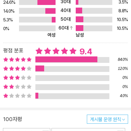
30대
3.5%
24.6%
하며 전 세계의 주목을 받았다. 해결되지 않는 여성 질환과 통증의 원
40대
8.8%
14.0%
인은 신체가 아닌 세상에 있다 ―여성 질환을 심리적 문제로 치부하
50대
10.5%
5.3%
고, 사소한 ‘여자들 문제’로 경시하는 현실 ―여성의 몸을 연구할 수
60대
10.5%
0%
없었던 것은 그저 ‘보려고 하지 않았기 때문’ 과학인들의 딸이자 과학
여성
남성
저널리스트로서의 전문성을 자부하던 저자는 어느 날 찾아온 질염을
계기로 여성의 몸에 대해 밝혀진 사실은 극히 드물다는 사실을 깨닫
9.4
평점 분포
게 된다. 산부인과 의사마저 여성 환자의 증상을 어떻게 설명해야 할
84.0%
지 모르면 심리적인 문제로 치부하고, 의학계에서 세균성 질염은 사
12.0%
소한 ‘여자들 문제’ 정도로 경시된다. 원인이 탐구되지 않았으니 해결
0%
책에도 진전이 없다. 실제로 지금도 질염을 치료할 때는 이후의 영향
을 고려하지 않고 붕산과 항생제를 써서 질 미생물 생태계를 완전히
0%
초토화하는가 하면, 자궁내막증 치료법으로는 손쉽게 ‘임신과 출
4.0%
산’을 제시하는 게 현실이다. 여성의 몸은 왜 언제나 일종의 수수께끼
로 여겨지는 걸까? 현대 과학과 기술로도 다다를 수 없을 만큼 의학·
100자평
게시물 운영 원칙
생리학적으로 유독 복잡하게 타고나는 것일까? 여성 질환과 통증이
방치되고 구시대적인 치료 방식이 만연한 현실에 의문을 품은 저자는