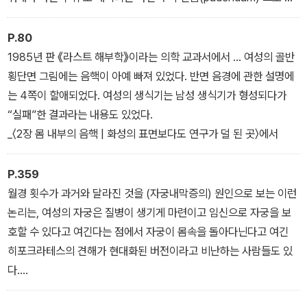
재된 경우가 많다. 독일어로 음순은 ‘부끄러운 입술’을 뜻하는 ‘샴 리
펜(Scham lippen)’으로 불린다.
P.80
_〈프롤로그〉에서
1985년 판 《라스트 해부학》이라는 의학 교과서에서 … 여성의 골반
횡단면 그림에는 음핵이 아예 빠져 있었다. 반면 음경에 관한 설명에
는 4쪽이 할애되었다. 여성의 생식기는 남성 생식기가 형성되다가
“실패”한 결과라는 내용도 있었다.
_〈2장 몸 내부의 음핵 | 화성의 표면보다도 연구가 덜 된 곳〉에서
P.359
월경 횟수가 과거와 달라진 것을 (자궁내막증의) 원인으로 보는 이런
논리는, 여성의 자궁은 질병이 생기게 마련이고 임신으로 자궁을 보
호할 수 있다고 여긴다는 점에서 자궁이 몸속을 돌아다닌다고 여긴
히포크라테스의 견해가 현대화된 버전이라고 비난하는 사람들도 있
다.
_〈7장 자궁 | 여자의 말을 믿지 않는 의사들〉에서