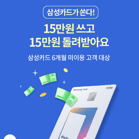
와 V를 만나면 ‘W’가 되고, 비로소 다양한 여성(Woman)의 몸을 제
신간 도서를 두 권 이상 고를 것. (6) 끝까지 읽지 않아도 되는 책들.
대로 말할 수 있다. 건강한 여성의 몸’, ‘날씬한 여성의 몸’, ‘임신할 수
생각날 때마다 펼쳐 볼 수 있는 편안한(책방 주인장의 지극히 개인적
있는 생물학적 여성의 몸’은 여성의 몸을 획일적으로 보게 만든다. 이
인 생각이다) 과학책이다. 책방의 넓은 책상에서 편안하게 읽어도 된
러면 장애인 여성의 몸, 자궁이 없는 여성의 몸, 난임 여성의 몸은 ‘비
다. * 칼 세이건, 홍승효 옮김 《브로카의 뇌: 과학과 과학스러움에 대
정상적이고, 가치 없는 몸’이 된다.버자이너와 늑대는 공통점이 있다.
하여》 (사이언스북스, 2020년)<서평>[새로운 지식을 만나는 회의
오랫동안 오해와 편견에 시달렸다. ‘외로운 늑대’라는 부정적 의미의
주의자의 올바른 자세] 2021년 2월 2일 작성‘과학이란 무엇인가?’
표현 때문에 사람들은 늑대가 동료들과 연대하면서 생활한다는 사실
누군가가 과학이 뭐냐고 물으신다면 나는 이 책을 추천하겠다. 미국
을 알지 못한다. 버자이너는 번식과 출산을 위한 신체 기관으로 여겼
의 천문학자 칼 세이건(Carl Sagan)의 대표작 《코스모스》가 책장에
다. 버자이너와 늑대에 대한 막연한 두려움과 적개심은 잔인한 대학
꽂힌 책방은 많다. ‘담담책방’에 《코스모스》가 두 권이나 있다. 그런
살로 이어졌다. 질 모양이 이상한 여성은 마녀로 몰렸으며, 늑대는 공
데 ‘과학책방 갈다’를 제외한 다른 책방에 왜 《브로카의 뇌》, 이 책은
격성이 강하다는 이유로 사냥꾼들의 손에 희생당했다. 버자이너에게
없는 것일까? 《브로카의 뇌》는 《코스모스》(1980년 출간)보다 일 년
어울리는 새로운 이름은 ‘버자이너 울프(Vagina Wolf)’다. 버자이너
먼저 나온 책이다. 다양한 주제로 한 에세이를 모은 책이라서 틈틈이
울프는 더 많이 말해야 한다. 민망하다는 이유만으로 입을 다물어선
읽기 좋다. 세이건과 친해지고 싶은데 ‘많이 팔린 과학 벽돌 책’ 《코스
안 된다. 질의 침묵이 너무 길어지면 질을 둘러싼 무지는 엄청나게 두
모스》 완독이 부담스러운 독자라면 《브로카의 뇌》를 만나면 된다.
꺼워진다. 두꺼운 무지를 뚫고 여성의 몸에 대한 새로운 지식을 찾으
과학자는 가설이 타당한지 검토하기 위해 관찰하고 실험한다. 가설이
려면 계속 말로 두드리면서 생각하고, 탐구해야 한다.<cyrus의 주석
뒤로가
진리로 확정되었더라도 새로운 오류가 발견되면 다시 한번 실험한다.