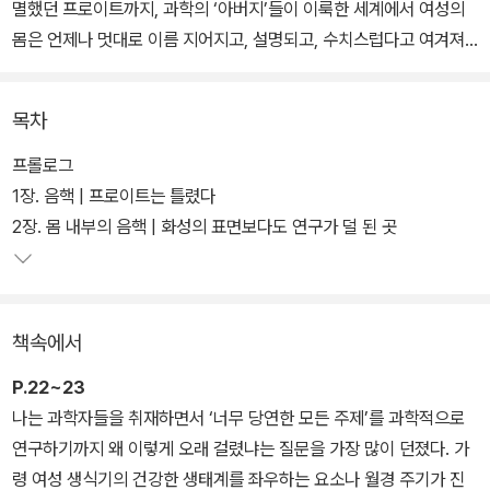
멸했던 프로이트까지, 과학의 ‘아버지’들이 이룩한 세계에서 여성의
몸은 언제나 멋대로 이름 지어지고, 설명되고, 수치스럽다고 여겨져
왔다. 이러한 세상에서 여성의 몸은 제대로 탐구된 적 없었고, 여성 질
환과 통증은 진지하게 받아들여지지 않았으며, 그로 인한 피해와 부
목차
작용은 오롯이 여성들이 감당해야 할 몫이 되었다.
프롤로그
그러나 여성의 삶에 관심을 가지고 접근하면 많은 것이 달라진다고
1장. 음핵 | 프로이트는 틀렸다
믿는 여성·성소수자 과학자들이 존재한다! 과학 전문 저널리스트 레
2장. 몸 내부의 음핵 | 화성의 표면보다도 연구가 덜 된 곳
이철 E. 그로스(Rachel E. Gross)는 일찍이 여성의 신체를 탐구하
고도 역사에서 지워진 연구자들을 발굴하고, 새로운 시각과 실험으로
무장한 동시대 과학자들의 최신 성과를 업데이트한다.
책속에서
과학이 고도로 발전한 21세기에도 왜 여성의 몸만큼은 여전히 미지의
P.22~23
영역으로 남겨져 있는지 그 이유를 속 시원하게 파헤치고, 앞으로 새
나는 과학자들을 취재하면서 ‘너무 당연한 모든 주제’를 과학적으로
롭게 밝혀질 것이 무궁무진하다는 희망을 전하는 《버자이너》는 ‘앤드
연구하기까지 왜 이렇게 오래 걸렸냐는 질문을 가장 많이 던졌다. 가
루 카네기 메달’, ‘PEN/에드워드 윌슨 과학저술상’ 최종후보작에 이
령 여성 생식기의 건강한 생태계를 좌우하는 요소나 월경 주기가 진