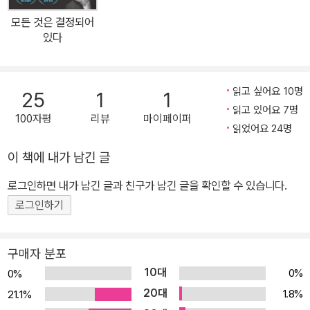
구한 적 없었던 서양 의학의 아버지 히포크라테스부터 여성을 수동적
모든 것은 결정되어
이고 아둔한 존재라고 여긴 다윈, 음핵을 경멸했던 프로이트까지, 과
있다
학의 ‘아버지’들이 이룩한 세계에서 여성의 몸은 언제나 멋대로 이름
지어지고, 설명되고, 수치스럽다고 여겨져왔다. 이러한 세상에서 여
성의 몸은 제대로 탐구된 적 없었고, 여성 질환과 통증은 진지하게 받
읽고 싶어요 10명
25
1
1
아들여지지 않았으며, 그로 인한 피해와 부작용은 오롯이 여성들이
읽고 있어요 7명
100자평
리뷰
마이페이퍼
감당해야 할 몫이 되었다. 그러나 여성의 삶에 관심을 가지고 접근하
읽었어요 24명
면 많은 것이 달라진다고 믿는 여성·성소수자 과학자들이 존재한다!
이 책에 내가 남긴 글
과학 전문 저널리스트 레이철 E. 그로스(Rachel E. Gross)는 일찍
로그인하면 내가 남긴 글과 친구가 남긴 글을 확인할 수 있습니다.
이 여성의 신체를 탐구하고도 역사에서 지워진 연구자들을 발굴하고,
새로운 시각과 실험으로 무장한 동시대 과학자들의 최신 성과를 업데
로그인하기
이트한다. 과학이 고도로 발전한 21세기에도 왜 여성의 몸만큼은 여
전히 미지의 영역으로 남겨져 있는지 그 이유를 속 시원하게 파헤치
구매자 분포
고, 앞으로 새롭게 밝혀질 것이 무궁무진하다는 희망을 전하는 《버자
10대
0%
0%
이너》는 ‘앤드루 카네기 메달’, ‘PEN/에드워드 윌슨 과학저술상’ 최
20대
1.8%
21.1%
종후보작에 이름을 올리고, 유력 매체와 기관에서 올해의 책을 석권