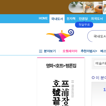
HOME
전자책
만권당
외국도서
국내도서
첫달무료
국내도
분야보기
오뒷세이아
추천마법사
베
영화 <호프> 평론집
요괴 괴담 북
이 분