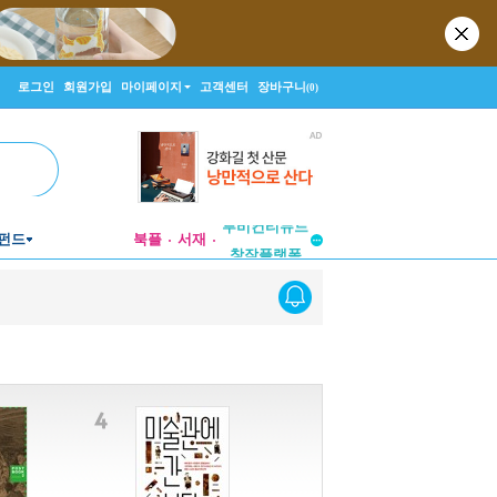
로그인
회원가입
마이페이지
고객센터
장바구니
(0)
투비컨티뉴드
펀드
북플
서재
창작플랫폼
투비컨티뉴드