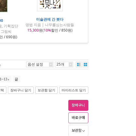
미술관에 간 붓다
00
명법 지음 | 나무를심는사람들
음, 기획집단
15,300
원(
10%
할인 / 850원)
| 그림씨
 / 690원)
옵션 설정
25개
순
1~13
끝
선택
장바구니 담기
보관함 담기
마이리스트 담기
장바구니
바로구매
보관함