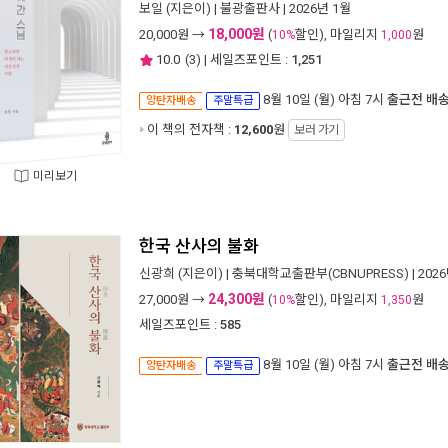
보일
(지은이) |
불광출판사
| 2026년 1월
18,000원
20,000
원 →
(
할인), 마일리지
원
10%
1,000
10.0
(
3
) | 세일즈포인트 :
1,251
8월 10일 (월) 아침 7시
출근전 배
양탄자배송
주말특급
이 책의 전자책 :
12,600
원
보러 가기
미리보기
한국 산사의 불화
신광희
(지은이) |
충북대학교출판부(CBNUPRESS)
| 202
24,300원
27,000
원 →
(
할인), 마일리지
원
10%
1,350
세일즈포인트 :
585
8월 10일 (월) 아침 7시
출근전 배
양탄자배송
주말특급