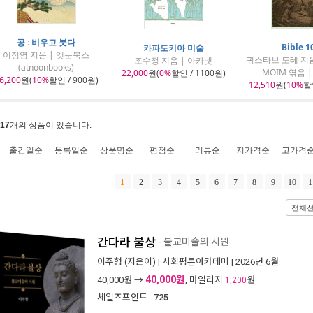
공 : 비우고 붓다
Bible 1
카파도키아 미술
이정영 지음 | 엣눈북스
귀스타브 도레 지
조수정 지음 | 아카넷
(atnoonbooks)
MOIM 엮음 
22,000
원(
0%
할인 / 1100원)
6,200
원(
10%
할인 / 900원)
12,510
원(
10%
할인
17
개의 상품이 있습니다.
출간일순
등록일순
상품명순
평점순
리뷰순
저가격순
고가격
1
2
3
4
5
6
7
8
9
10
1
전체
간다라 불상
- 불교미술의 시원
이주형
(지은이) |
사회평론아카데미
| 2026년 6월
40,000원
40,000
원 →
, 마일리지
원
1,200
세일즈포인트 :
725