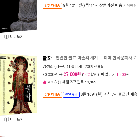
8월 10일 (월) 밤 11시
잠들기전 배송
양탄자배송
지역변경
미리보기
불화
- 찬란한 불교 미술의 세계
테마 한국문화사 7
ㅣ
김정희
(지은이) |
돌베개
| 2009년 8월
27,000원
30,000
원 →
(
할인), 마일리지
원
10%
1,500
9.0
(
4
) | 세일즈포인트 :
1,385
8월 10일 (월) 아침 7시
출근전 배
양탄자배송
주말특급
미리보기