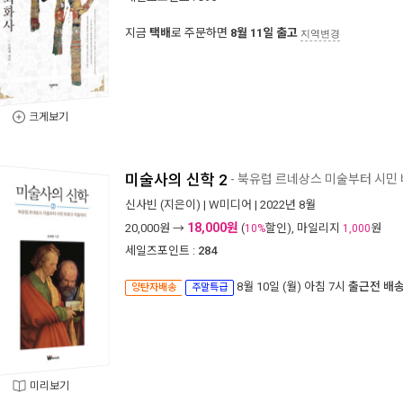
지금
택배
로 주문하면
8월 11일 출고
지역변경
크게보기
미술사의 신학 2
- 북유럽 르네상스 미술부터 시민
신사빈
(지은이) |
W미디어
| 2022년 8월
18,000원
20,000
원 →
(
할인), 마일리지
원
10%
1,000
세일즈포인트 :
284
8월 10일 (월) 아침 7시
출근전 배
양탄자배송
주말특급
미리보기