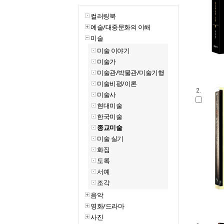
컬러링북
예술/대중문화의 이해
미술
미술 이야기
미술가
미술관/박물관/미술기행
미술비평/이론
2.
미술사
현대미술
한국미술
종교미술
미술 실기
화집
도록
서예
조각
음악
영화/드라마
사진