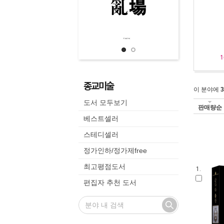
1
종교미술
이 분야에
3
도서 모두보기
판매량순
베스트셀러
스테디셀러
정가인하/정가제free
최고평점도서
1.
편집자 추천 도서