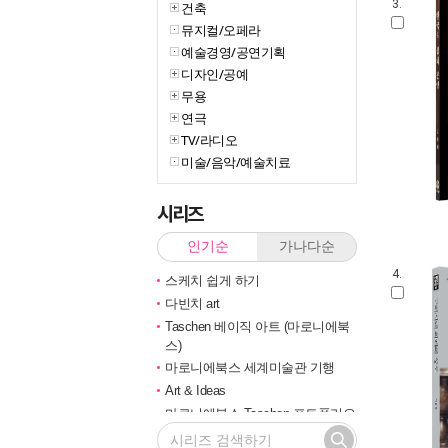
3.
건축
뮤지컬/오페라
예술경영/공연기획
디자인/공예
무용
연극
TV/라디오
미술/음악/예술치료
시리즈
인기순
가나다순
4.
스케치 쉽게 하기
다빈치 art
Taschen 베이직 아트 (마로니에북
스)
마로니에북스 세계미술관 기행
Art & Ideas
마로니에북스 Taschen 포트폴리오
Korean Art Book