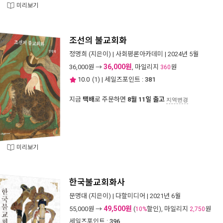
미리보기
조선의 불교회화
정명희
(지은이) |
사회평론아카데미
| 2024년 5월
36,000원
36,000
원 →
, 마일리지
원
360
10.0
(
1
) | 세일즈포인트 :
381
지금
택배
로 주문하면
8월 11일 출고
지역변경
미리보기
한국불교회화사
문명대
(지은이) |
다할미디어
| 2021년 6월
49,500원
55,000
원 →
(
할인), 마일리지
원
10%
2,750
세일즈포인트 :
396