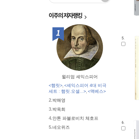
열화당 현대미술운동총서
미술문화 inter/ART 어떻게 이해할
이주의
저자랭킹
까
위대한 미술가의 얼굴
1위
위대한 예술가의 생애
5.
윌리엄 셰익스피어
<햄릿>
<셰익스피어 4대 비극
,
세트 : 햄릿.오셀...>
<맥베스>
,
2.
박해영
3.
박옥희
4.
안톤 파블로비치 체호프
6.
5.
네오위즈