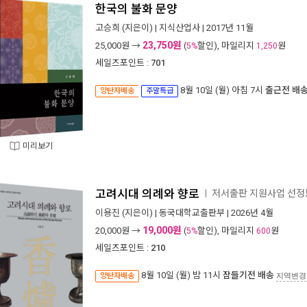
한국의 불화 문양
고승희
(지은이) |
지식산업사
| 2017년 11월
23,750원
25,000
원 →
(
할인), 마일리지
원
5%
1,250
세일즈포인트 :
701
8월 10일 (월) 아침 7시
출근전 배
양탄자배송
주말특급
미리보기
고려시대 의례와 향로
저서출판 지원사업 선정도
ㅣ
이용진
(지은이) |
동국대학교출판부
| 2026년 4월
19,000원
20,000
원 →
(
할인), 마일리지
원
5%
600
세일즈포인트 :
210
8월 10일 (월) 밤 11시
잠들기전 배송
양탄자배송
지역변경