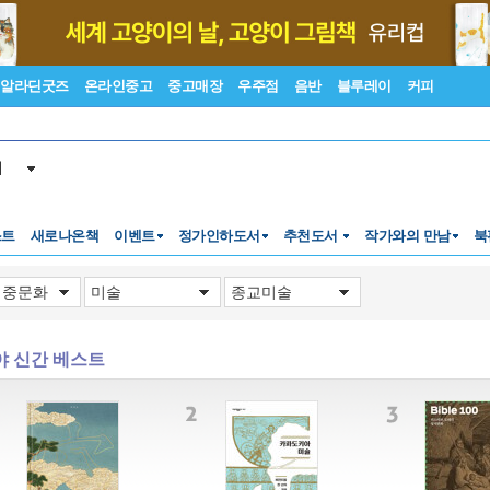
알라딘굿즈
온라인중고
중고매장
우주점
음반
블루레이
커피
서
스트
새로나온책
이벤트
정가인하도서
추천도서
작가와의 만남
북
토크
야 신간 베스트