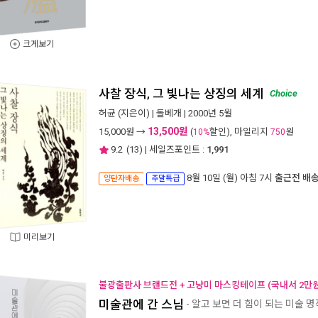
크게보기
사찰 장식, 그 빛나는 상징의 세계
Choice
허균
(지은이) |
돌베개
| 2000년 5월
13,500원
15,000
원 →
(
할인), 마일리지
원
10%
750
9.2
(
13
) | 세일즈포인트 :
1,991
8월 10일 (월) 아침 7시
출근전 배
양탄자배송
주말특급
미리보기
불광출판사 브랜드전 + 고냥미 마스킹테이프 (국내서 2만원
미술관에 간 스님
- 알고 보면 더 힘이 되는 미술 