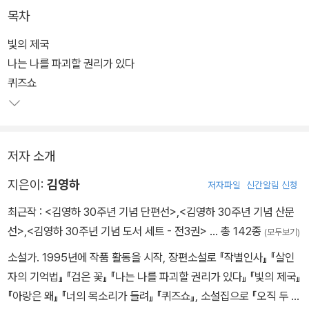
가 있다』 『빛의 제국』 6권을 묶어 2차분으로 출간했다.
목차
결정판의 출간을 위해 작가는 그간 여러 출판사에서 나온 판본을 모
빛의 제국
두 꼼꼼히 검토하면서 시대의 변화에 발맞춰 문장과 어휘를 다듬고,
나는 나를 파괴할 권리가 있다
오류를 바로잡았다. 몇몇 작품에서는 줄거리와 구성까지 대폭 수정하
퀴즈쇼
였다. ‘결정판’이라는 이름에 부끄럽지 않도록 작가와 편집진 모두 지
난 25년의 작가의 문학적 공과를 모두 담아내 이후 김영하 소설 문학
의 저본으로 만들겠다는 각오로 임하였다. 개개의 작품들이 출간된
저자 소개
이후 발표된 작품론은 물론, 작품에 대한 문학, 출판계의 반응들도 함
께 담아 독자들의 이해를 도왔다.
지은이:
김영하
저자파일
신간알림 신청
최근작 :
<김영하 30주년 기념 단편선>
,
<김영하 30주년 기념 산문
선>
,
<김영하 30주년 기념 도서 세트 - 전3권>
… 총 142종
(모두보기)
소설가. 1995년에 작품 활동을 시작, 장편소설로 『작별인사』 『살인
자의 기억법』 『검은 꽃』 『나는 나를 파괴할 권리가 있다』 『빛의 제국』
『아랑은 왜』 『너의 목소리가 들려』 『퀴즈쇼』, 소설집으로 『오직 두 사