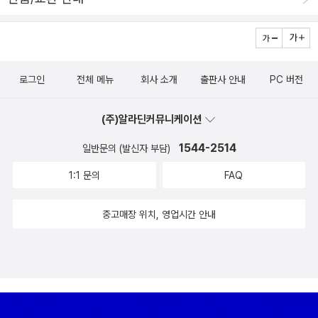
지 살 생각은 없었는데 러시아 여행을 추억하면서 이 책이 다시 필요
사회 곳곳에 존재하고 있다는 것을. 그리고 우리 또한 세상에 내던져
하게 되어서 아주 최근에 전자책으로 구매했다. 보통은 월초에 전자
진 고아라는 것을. 오직 두 사람 김영하의 소설집 중 가장 많은 독자의
책 캐시를 미리 구매해두고 그 안에서 전자책을 구입하는 편인데 최
사랑을 받으며 수록작들이 주요 문학상을 수상한 『오직 두 사람』은
근에는 책 그만 사자는 심정으로 전자책 캐시를 하나도 쟁여두지 않
작가의 내적 전환이 일어나는 과정을 엿볼 수 있는, 의미심장한 분기
로그인
전체 메뉴
회사 소개
출판사 안내
PC 버전
았다. 그래서 이 책은 최근 들어서는 거의 유일하게 전자책 캐시가 아
점이 되는 작품집이다. 제36회 이상문학상 수상작 「옥수수와 나」, 제
니라 쌩돈 주고 산 책이다. 여기에 소개되는 러시아 화가들 그림 중에
9회 김유정문학상 수상작 「아이를 찾습니다」, 제26회 오영수문학상
(주)알라딘커뮤니케이션
서 일리야 레핀, 바실리 수리코프 그림이 참 좋다.-돈키호테 그리고 <
수상작 「오직 두 사람」이 포함되었다. 『오직 두 사람』은 김영하 단편
돈키호테>. 양장본 나왔을 때 따끈따끈한 신간으로 구매했었는데 종
소설이 다다른 정점이라 할 것이다. 기왕의 서사적 기예는 더 유려해
1544-2514
일반문의 (발신자 부담)
이책을 전부 정리하면서 중고로 팔았다. 그리고 어차피 안 읽을 것 같
졌고, 거기에 인간의 운명에 대한 성숙한 시선과 깊은 연민이 더해졌
1:1 문의
FAQ
아서 잊고 살다가 이수은 작가의 <평균의 마음>을 읽고서 <돈키호테
다. 호출 『호출』은 첨단의 상상력과 날렵한 호흡, 차갑고 세련된 감수
> 전자책을 구입했다. 그 책을 읽으면 자동으로 <돈키호테>가 읽고
성 등 김영하 문학의 특징들이 원형 그대로 남아 있는 1990년대 한
중고매장 위치, 영업시간 안내
싶어진다. 이래서 책에 대한 책을 조심해야 한다. 한 권을 읽었을 뿐인
국문학의 뛰어난 성과 가운데 하나로 평가받는다. 등단 이후 발표하
데 장바구니에 책이 십수권 담기게 된다. <돈키호테>는 종이책으로
는 작품마다 독자들의 열렬한 지지 속에 화제를 불러일으키며 한국을
갖고 있었을 때는 완독 못 할 것 같았는데 전자책이니까 완독할 수 있
대표하는 작가로 우뚝 올라선 김영하의 신세대적 패기와 비범한 역량
을 것 같다. 희한하게 벽돌책은 종이책으로는 안 읽히는데 전자책으
이 녹아 있는 초기작들은 25년이 지난 지금 읽어도 여전히 새롭고 문
로 읽으면 그나마 읽힌다. 무게나 두께가 안 느껴져서 그런 듯 싶다.
제의식은 더 첨예하다.