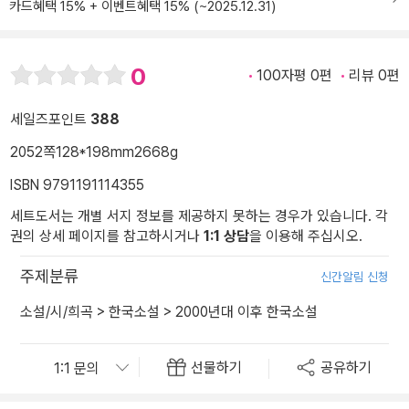
카드혜택 15% + 이벤트혜택 15% (~2025.12.31)
0
100자평 0편
리뷰 0편
세일즈포인트
388
2052쪽
128*198mm
2668g
ISBN 9791191114355
세트도서는 개별 서지 정보를 제공하지 못하는 경우가 있습니다. 각
권의 상세 페이지를 참고하시거나
1:1 상담
을 이용해 주십시오.
주제분류
신간알림 신청
소설/시/희곡
>
한국소설
>
2000년대 이후 한국소설
선물하기
공유하기