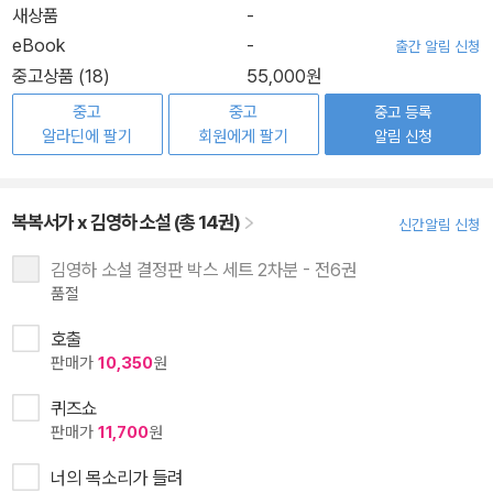
새상품
-
eBook
-
출간 알림 신청
중고상품 (18)
55,000원
중고
중고
중고 등록
알라딘에 팔기
회원에게 팔기
알림 신청
복복서가 x 김영하 소설 (총 14권)
신간알림 신청
김영하 소설 결정판 박스 세트 2차분 - 전6권
품절
호출
판매가
10,350
원
퀴즈쇼
판매가
11,700
원
너의 목소리가 들려