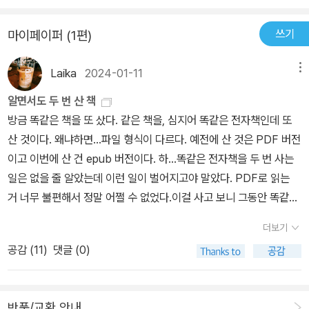
쇼』는 2007년에 초판이 발행되었다. 그러나 그로부터 15년이 지난
지금의 서울과 이 소설에 담겨 있는 서울의 풍속도는 놀랍도록 닮아
쓰기
마이페이퍼 (1편)
있는 것에 그치지 않는다. “신자유주의가 만들어놓은 소수독과점의
경제구조, 양극화현상, 비정규직의 전면화 등 ‘삶의 자본화’ 또는 ‘삶
Laika
2024-01-11
메뉴
의 생존전략화’라고 총칭할 수 있는 이 시대 젊음의 고단한 세상살
알면서도 두 번 산 책
이”는 더욱 심화된 것처럼 보인다. 이 소설이 다시 출간되는 지금 여
방금 똑같은 책을 또 샀다. 같은 책을, 심지어 똑같은 전자책인데 또
기에서 부모를 여의고, 빚에 시달리고, 고시원을 전전하는 2022년의
산 것이다. 왜냐하면...파일 형식이 다르다. 예전에 산 것은 PDF 버전
이민수들은 어떻게 살고 있으며, 우리 사회는 그들을 위해 무엇을 하
이고 이번에 산 건 epub 버전이다. 하...똑같은 전자책을 두 번 사는
고 있고 무엇을 할 수 있을까? 『퀴즈쇼』 개정판은 이러한 질문들을
일은 없을 줄 알았는데 이런 일이 벌어지고야 말았다. PDF로 읽는
우리에게 던진다. 너의 목소리가 들려 작가 스스로 우울에 침잠하여
거 너무 불편해서 정말 어쩔 수 없었다.이걸 사고 보니 그동안 똑같은
쓴 고아들의 이야기인 『너의 목소리가 들려』는 버려진 존재들의 삶을
책을 두 번 산 적이 적잖이 있었다는 게 생각이 났다. 대부분은 종이책
파격적으로 묘사함으로써 그들의 분노와 슬픔 그리고 취약성을 보여
더보기
으로 갖고 있다가 그걸 팔고 전자책으로 새로 산 것이다. 생각나는 책
주며, 이와 동시에 구성원에 대한 돌봄을 수행하지 못하고 붕괴해가
공감 (
11
)
댓글 (0)
들만 대강 검색해봤는데도 꽤 된다.-러시아 미술사 우선 <러시아 미
는 사회구조를 드러낸다. 『너의 목소리가 들려』는 지금 여기 “대폭주
술사>. 이 책은 러시아 여행 가면서 들고 갔는데 다녀와서 종이책은
를 상상할 수 없는 독자들”의 눈앞에 고아들의 분노와 슬픔을 들이민
처분했다. 그 후에 전자책이 나왔다는 걸 알게 되었다. 사실 전자책까
다. 그리하여 우리는 번갯불처럼 깨닫게 될 것이다. 여전히 고아들은
반품/교환 안내