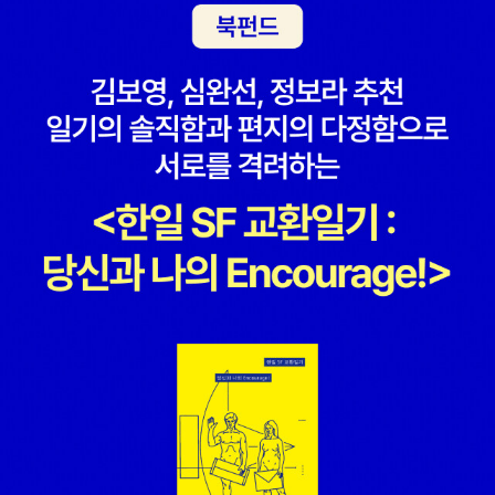
벽돌책은 전자책으로! 아무튼 <돈키호테>는 올해 안에 읽을 거다. 무
조건!-프랑스 중위의 여자<프랑스 중위의 여자>도 종이책으로 갖고
있다가 팔았는데 상당히 오랜 시간이 지나서야 전자책이 나온 걸 알
게 되었다. 이 책은 전자책으로 사고 싶어서 정말 여러 번 검색했는데
도 안 뜨길래 거의 반포기 상태였는데 어느날 검색해보니까 전자책이
나왔길래 바로 샀다. 예전에 갖고 있던 종이책은 한 권 짜리였는데 전
자책은 분권이다. 거기다 가격 차이 무엇. 그래도 전자책이 있으니까
다행이라고 생각해야겠지.-존재의 세 가지 거짓말 <존재의 세 가지
거짓말>도 두 번 샀다. 예전에 갖고 있던 종이책은 세 권 짜리였는데
전자책은 통합본이다. 통합본도 버전이 여러가지인데 내가 산 전자책
은 제일 못생긴 맨왼쪽 표지다. 나도 예쁜 리커버 표지의 <존.세.거>
갖고 싶은데 전자책 이용자에게는 어떠한 선택권도 없다. 표지 따위
안 보면 그만이라고 위안을 얻어 보지만 그래도 가끔씩 열 받는다. 전
자책 사용자에게도 표지 선택권을 달라!!우리에게도 미적 감각이 있
다!-어제의 세계 슈테판 츠바이크의 <어제의 세계>도 두 번 샀다. 왜
인지 모르겠는데 이 책에 대한 집착이 있다. 안 읽으면서도 계속 보관