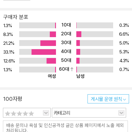
개개의 작품들이 출간된 이후 발표된 작품론은 물론, 작품에 대한 문
학, 출판계의 반응들도 함께 담아 독자들의 이해를 도왔다. 이번 결정
구매자 분포
판 박스 세트 2차분에는 7년간 지면에 발표한 단편들을 모은 비교적
10대
0.3%
1.3%
최근작인 소설집 『오직 두 사람』, 김영하라는 이름을 문단과 대중에
20대
6.6%
8.3%
뚜렷이 각인시킨 첫 장편소설 『나는 나를 파괴할 권리가 있다』, 분단
30대
5.0%
21.2%
이후 한국문학사에 새로운 이정표를 세운 『빛의 제국』, 김영하식 슬
40대
픔의 미학을 볼 수 있는 『너의 목소리가 들려』, 한국의 이십대 또는 이
5.3%
33.1%
십대적인 삶을 그려낸 『퀴즈쇼』 그리고 충격적인 첫 소설집 『호출』이
50대
4.3%
12.6%
포함되었다. 단 한 종도 절판되지 않고 한 작가의 모든 작품이 쇄를 거
60대
0.7%
1.3%
여성
남성
듭하며 꾸준히 사랑받아온 것은 한국문학사에서 매우 드문 장면이다.
결정판 세트 출간에 즈음하여 작가는 “등단한 지 25년이 되도록 모든
소설이 계속하여 출간되어왔다는 것은 작가 개인으로서 너무나 큰 축
100자평
게시물 운영 원칙
복이며 언제나 감사히 생각하고 있다. 그러나 한편으로는 그간의 작
품들을 차분히 돌아볼 기회를 갖지 못했음도 의미한다. 이번 결정판
카테고리
출간을 계기로 바로잡을 것은 바로잡고, 더할 것은 더하여 좀더 온전
한 모습으로 독자들에게 전할 수 있게 되어 다행이다”라고 전했다. 빛