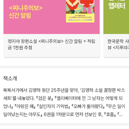
정지아 장편소설 <찌니주의보> 신간 알림 + 적립
한국문학 사랑
금 1천원 추첨
뷰 <지푸라
책소개
복복서가에서 김영하 등단 25주년을 맞아, ‘김영하 소설 결정판 박스
세트’를 내놓았다. 『검은 꽃』 『엘리베이터에 낀 그 남자는 어떻게 되
었나』 『아랑은 왜』 『살인자의 기억법』 『오빠가 돌아왔다』 『무슨 일이
일어났는지는 아무도』 6권을 1차분으로 먼저 선보인 후, 『호출』 『오
직 두 사람』 『너의 목소리가 들려』 『퀴즈쇼』 『나는 나를 파괴할 권리