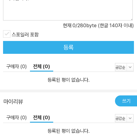
의 제국 북으로 귀환명령을 받은 남파간첩의 24시간을 긴박하게 묘
사한 『빛의 제국』은 냉전문학의 이념적 계보를 스파이스릴러라는 장
르로 해체해버리고, 신념과 가치의 경계가 허물어진 곳에서 인간 실
현재
0
/280byte (한글 140자 이내)
존의 의미를 묻는 문제작이다. 『빛의 제국』은 극단적 조건에 놓인 한
스포일러 포함
사람을 통해 평범한 하루하루의 유의미를 깊이 명상하게 한다는 점에
서 김영하의 소설 가운데서 두드러지게 묵직하고 성찰적인 작품이라
등록
할 수 있다. 나는 나를 파괴할 권리가 있다 ‘자살안내인’이라는 기괴한
직업을 가진 화자를 등장시켜 그가 만난 ‘고객’들의 일탈적 삶과 죽음
구매자 (0)
전체 (0)
을 이야기하는 『나는 나를 파괴할 권리가 있다』는 한국문학의 감수성
을 김영하 출현 이전과 이후로 갈라놓은 문제작이다. 작가와 독자는
등록된 평이 없습니다.
소설을 매개로 이뤄지는 ‘파괴의 역할놀이’에서 각자 맡은 임무를 수
행하는 공범자다. 작가의 궁극적 목표는 어쩔 수 없다고 여기는 삶의
쓰기
마이리뷰
진부함에 의문을 품게 만드는 것이다. 그리고 그의 고객인 독자는 이
노련한 조력자의 도움을 받아 일상에 박제된 ‘가짜 나’를 멋지게 부숴
구매자 (0)
전체 (0)
버리는 꿈을 꾼다. 퀴즈쇼 노력과 운의 아이러니한 관계를 통찰하는
『퀴즈쇼』는 현실과 환상을 넘나드는 21세기 청춘의 풍속도다. 『퀴즈
등록된 평이 없습니다.