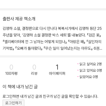
람』 『오빠가 돌아왔다』 『엘리베이터에 낀 그 남자는 어떻게 되었나』
『무슨 일이 일어났는지는 아무도』 『호출』이 있고, 산문 『단 한 번의
삶』 『여행의 이유』 『오래 준비해온 대답』 『다다다』 등을 냈다. 이상문
출판사 제공 책소개
학상, 동인문학상, 황순원문학상, 현대문학상, 만해문학상, 김유정문
김영하 소설, 결정판으로 다시 만나다 복복서가에서 김영하 등단 25
학상 등을 수상했다. 독일과 일본에서 각각 독립출판사문학상과 번역
주년을 맞아, ‘김영하 소설 결정판 박스 세트’를 내놓았다. 『검은 꽃』
대상을 받았다. 30여 개국에 작품이 번역 출간되어 있다.
『엘리베이터에 낀 그 남자는 어떻게 되었나』 『아랑은 왜』 『살인자의
기억법』 『오빠가 돌아왔다』 『무슨 일이 일어났는지는 아무도』 6권을
1차분으로 먼저 선보인 후, 『호출』 『오직 두 사람』 『너의 목소리가 들
려』 『퀴즈쇼』 『나는 나를 파괴할 권리가 있다』 『빛의 제국』 6권을 묶
읽고 싶어요 2명
0
0
1
어 2차분으로 출간했다. 결정판의 출간을 위해 작가는 그간 여러 출
읽고 있어요 0명
100자평
리뷰
마이페이퍼
판사에서 나온 판본을 모두 꼼꼼히 검토하면서 시대의 변화에 발맞춰
읽었어요 0명
문장과 어휘를 다듬고, 오류를 바로잡았다. 몇몇 작품에서는 줄거리
이 책에 내가 남긴 글
와 구성까지 대폭 수정하였다. ‘결정판’이라는 이름에 부끄럽지 않도
록 작가와 편집진 모두 지난 25년의 작가의 문학적 공과를 모두 담아
로그인하면 내가 남긴 글과 친구가 남긴 글을 확인할 수 있습니다.
내 이후 김영하 소설 문학의 저본으로 만들겠다는 각오로 임하였다.
로그인하기