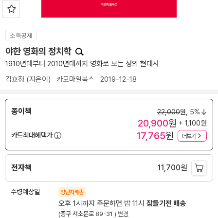
소득공제
야한 영화의 정치학
1910년대부터 2010년대까지 영화로 보는 성의 현대사
김효정
(지은이)
카모마일북스
2019-12-18
종이책
22,000
원,
5%
20,900
원
+ 1,100원
17,765
원
카드최대혜택가
더보기
전자책
11,700
원
수령예상일
양탄자배송
오후 1시까지 주문하면 밤 11시
잠들기전 배송
(중구 서소문로 89-31 )
변경