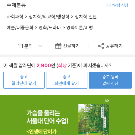
주제분류
신간알림 신청
사회과학
>
정치학/외교학/행정학
>
정치학 일반
예술/대중문화
>
영화/드라마
>
영화이론/비평
선물하기
공유하기
이 책을 알라딘에
2,900
원 (
최상
기준)에 파시겠습니까?
중고
중고
중고 등록
알라딘에 팔기
회원에게 팔기
알림 신청