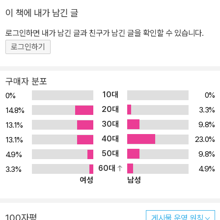
는 ‘야한 영화’ 혹은 에로틱 하위 장르들은 당대의 지배 담론과의 충돌
이 책에 내가 남긴 글
혹은 대항으로 잉태된 문화적 산물임과 동시에 억압이 생산의 근거로
기능했음을 예시하는 사료이기도 하다. 영화 속 섹스는 때로는 저항
로그인하면 내가 남긴 글과 친구가 남긴 글을 확인할 수 있습니다.
과 혁명의 기제로, 자유의 암시로, 그리고 삶과 죽음의 메타포로 쓰이
로그인하기
며 성적 엑스타시의 재현 수단을 초월하는 기능을 하는 것이다. 이런
맥락에서 이 책이 다루고 있는 영화는 일종의 성 현대사의 흐름을 조
구매자 분포
명하는 지표로 읽을 수 있는 작품들 혹은 영화적 경향을 설명한다. 19
10대
0%
0%
10년대부터 2010년대까지 국내외 주요 ‘야한영화’의 정치학적 분석
20대
3.3%
14.8%
이 책은 여성의 몸과 성의 역사이자, 인간의, 혹은 가부장 중심의 문명
30대
9.8%
13.1%
(patriarchal civilization)이 영화에서 어떻게 이용됐는지 그 기록이
40대
담겨 있다. 제1장에서는 1910년대의 초기 무성영화부터 1950년대
23.0%
13.1%
이전의 고전영화들, 특히 무성영화들이 성적 금기를 시각적, 내러티
50대
9.8%
4.9%
브적으로 암시하고 재현한 사례를 분석한다. 제2장에서는 1960년대
60대
4.9%
3.3%
여성
남성
뉴 아메리칸 시네마의 기수인 마이크 니콜스와 존 슐레진저, 한국영
화의 황금기를 빛낸 리얼리스트 김수용, 서스펜스의 거장 알프레드
히치콕 등 영화사의 중추를 차지하는 예술가들의 작품을 통해 이들이
100자평
게시물 운영 원칙