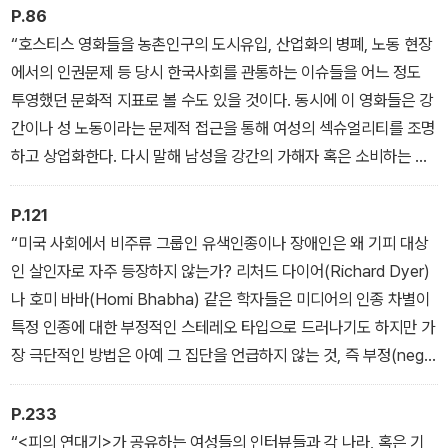
P.86
“호스티스 영화들을 농촌인구의 도시유입, 산업화의 병폐, 노동 현장
에서의 인권문제 등 당시 한국사회를 관통하는 이슈들을 어느 정도
투영했던 문화적 지표로 볼 수도 있을 것이다. 동시에 이 영화들은 강
간이나 성 노동이라는 문제적 접근을 통해 여성의 섹슈얼리티를 조명
하고 상업화한다. 다시 말해 남성을 강간의 가해자 혹은 소비하는 주
체로 설정하면서 남성의 성적 욕망은 능동적이고 극대화되어 표현될
수 있는 명분을 갖는 반면 여성의 욕망과 내면은 생략되거나 왜곡된
P.121
다. 그런 점에서 호스티스 영화들 속의 여성은 남성의 욕망이 발현 혹
“미국 사회에서 비주류 그룹인 유색인종이나 장애인은 왜 기피 대상
은 실현되는 대상의 육체로만 기능했다고 해도 무리가 아니다.”
인 살인자로 자주 등장하지 않는가? 리처드 다이어(Richard Dyer)
나 호미 바바(Homi Bhabha) 같은 학자들은 미디어의 인종 차별이
특정 인종에 대한 부정적인 스테레오 타입으로 드러나기도 하지만 가
장 극단적인 방법은 아예 그 집단을 언급하지 않는 것, 즉 부정(nega
tion) 혹은 부재화(absence)로 나타난다고 지적하였다. (…) 아이
러니하게도 이승에서 부재해야 한을 풀 수 있었던 처녀귀신 그리고
P.233
공포영화 안에서 존재조차 하지 못했던 유색인종은 왜 그들이 그렇게
“<피의 연대기>가 공유하는 여성들의 인터뷰들과 각 나라, 혹은 기