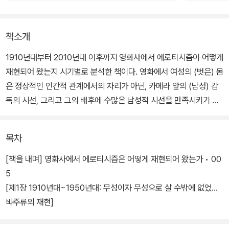
책소개
1910년대부터 2010년대 이후까지 영화사에서 에로티시즘이 어떻게
재현되어 왔는지 시기별로 분석한 책이다. 영화에서 여성의 (벗은) 몸
은 정상적인 인간적 관계에서의 자리가 아닌, 카메라 앞의 (남성) 감
독의 시선, 그리고 그의 배후에 수많은 남성적 시선을 만족시키기 위
해서 도식화되었다. 지난 한 세기 넘게 스크린에서 그녀들의 몸·성은
소비되고, 풍자되고, 전시되었으며 때로는 조롱과 욕망의 대상으로,
목차
때로는 혁명과 진보의 전신(全身)으로 변이를 멈추지 않았다.
[책을 내며] 영화사에서 에로티시즘은 어떻게 재현되어 왔는가 • 00
이 책에서 다루고 있는 ‘야한 영화’ 혹은 에로틱 하위 장르들은 당대의
5
지배 담론과의 충돌 혹은 대항으로 잉태된 문화적 산물임과 동시에
[제1장 1910년대~1950년대: 무성이자 무성으로 살 수밖에 없었던
억압이 생산의 근거로 기능했음을 예시하는 사료이기도 하다. 영화
비주류의 재현]
속 섹스는 때로는 저항과 혁명의 기제로, 자유의 암시로, 그리고 삶과
여성 성 윤리에 대한 도전 • 019
죽음의 메타포로 쓰이며 성적 엑스타시의 재현 수단을 초월하는 기능