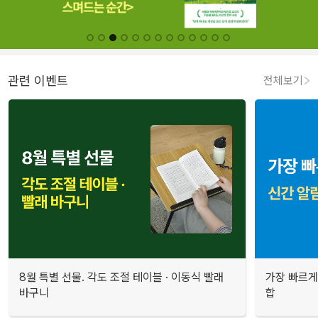
관련 이벤트
전체보기
8월 특별 선물. 각도 조절 테이블 · 이동식 빨래
가장 빠르게
바구니
합