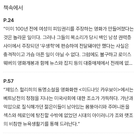
책속에서
을 하는 것이다. 이런 맥락에서 이 책이 다루고 있는 영화는 일종의 성
현대사의 흐름을 조명하는 지표로 읽을 수 있는 작품들 혹은 영화적
P.24
경향을 설명한다.
“이미 100년 전에 여성의 피임권리를 주장하는 영화가 만들어졌다는
것은 놀라운 일이다. 그러나 그들의 목소리가 당시 백인 남성 권력층
사이에서 주장되던 ‘우생학’에 편승하여 전달돼야만 했다는 사실은
충격적이고 가슴 아픈 일이 아닐 수 없다. 그럼에도 불구하고 로이스
웨버의 영화개봉과 함께 뉴스와 잡지 등의 대중매체에서 전례에 없던
피임과 여성의 권리에 대한 관심이 쏟아지고 논박이 일어났다는 것은
매우 유의미한 기여가 아닐 수 없다. 이후 여성의 피임권은 영화의 개
P.57
봉 이후 44년이 흘러, 1960년 FDA가 최초로 피임약을 승인하면서
“제임스 헐리히의 동명소설을 영화화한 <미드나잇 카우보이>에서는
이루어졌고 승리를 목도한 마가렛 생어는 1년 후 투쟁의 삶을 마감했
베트남전의 정점을 지나는 미국사회에 대한 조소가 가득하다. 가난과
다.”
억압으로 질식해가던 젊은이들이 남아있는 몸뚱아리와 주머니돈을
섹스와 헤로인에 탕진할 수밖에 없었던 시대의 아이러니가 조와 랫조
의 비참한 뉴욕생활기를 통해 드러난다.”