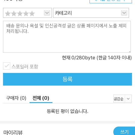
어떻게 사회문화적 언어로서 성을 위치시키고 영화적으로 전달하는
지 살펴본다. 제3장은 격변의 혁명기를 거치고 난 이후 제작된 영화
카테고리
들을 통해 각기 다른 문화권 안에서 여전히 자행되고 있던 억압, 혹은
해방이 성을 통해 대조되는 양상을 보여준다. 제4장은 1980년대에
성행했던 미국 슬래셔 영화에서 성, 특히 여성의 성이 그려지는 경향
과 한국 에로영화 전성기의 작품들 속 성 재현을 분석함으로써 여성
의 성이 대중문화 안에서 본격적으로 소비화 되는 경향을 살펴볼 수
현재
0
/280byte (한글 140자 이내)
있을 것이다. 제5장에서 다루는 1990년대에서는 좀 더 다각적인 시
스포일러 포함
각에서 조명된 에로티시즘의 영화적 사례들을 든다. 여성감독의 시각
에서 여성의 욕망을 다루는 <피아노>를 포함하여 <북회귀선>, <발
등록
몽>과 <브람 스토커의 드라큘라> 같은 영화들은 금기를 다루었던 고
전문학이 현대의 영상작가들을 통해 어떻게 재탄생했는지 보여준다.
구매자 (0)
전체 (0)
2000년대 이후를 다루는 제6장에서는 스탠리 큐브릭에서부터 베르
나르도 베르톨루치까지 영화로 혁명을 일궈냈던 감독들의 작품들을
등록된 평이 없습니다.
모았다. 변영주 영화감독은 《야한 영화의 정치학》에 대하여, “무성영
화에서 21세기 새로운 독립영화까지. 각각의 시기를 관통하고, 헐리
쓰기
마이리뷰