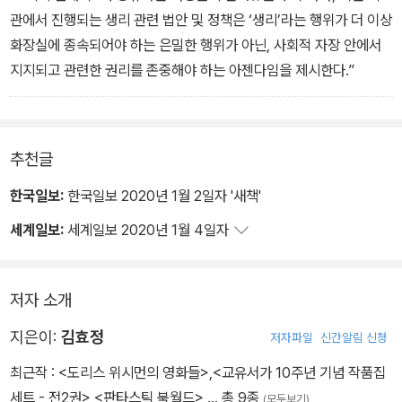
없어져야 했는지에 대해 생각하게 한다.”
관에서 진행되는 생리 관련 법안 및 정책은 ‘생리’라는 행위가 더 이상
화장실에 종속되어야 하는 은밀한 행위가 아닌, 사회적 자장 안에서
지지되고 관련한 권리를 존중해야 하는 아젠다임을 제시한다.”
추천글
한국일보:
한국일보 2020년 1월 2일자 '새책'
세계일보:
세계일보 2020년 1월 4일자
저자 소개
지은이:
김효정
저자파일
신간알림 신청
최근작 :
<도리스 위시먼의 영화들>
,
<교유서가 10주년 기념 작품집
세트 - 전2권>
,
<판타스틱 북월드>
… 총 9종
(모두보기)