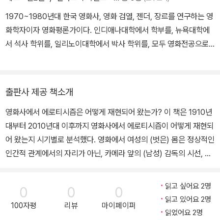
1970~1980년대 한국 영화사, 영화 검열, 젠더, 장르를 연구하는 영
화학자이자 영화평론가이다. 인디애나대학에서 학부를, 뉴욕대학에
서 석사 학위를, 일리노이대학에서 박사 학위를, 모두 영화전공으로
취득했다. 박사 학위 논문으로 「1970년대 한국 호스티스 영화를 통
해 여성과 성 노동의 재현」을 연구했다. 저서로 『야한 영화의 정치학』
『보가트가 사랑할 뻔한 맥주』 등이 있다. 현재 대학에서 영화 비평과
출판사 제공 책소개
영화사, 영화이론을 가르치고 있다.
영화사에서 에로티시즘은 어떻게 재현되어 왔는가? 이 책은 1910년
대부터 2010년대 이후까지 영화사에서 에로티시즘이 어떻게 재현되
어 왔는지 시기별로 분석했다. 영화에서 여성의 (벗은) 몸은 정상적인
인간적 관계에서의 자리가 아닌, 카메라 앞의 (남성) 감독의 시선, 그
리고 그의 배후에 수많은 남성적 시선을 만족시키기 위해서 도식화되
었다. 지난 한 세기 넘게 스크린에서 그녀들의 몸·성은 소비되고, 풍자
읽고 싶어요 2명
0
0
0
되고, 전시되었으며 때로는 조롱과 욕망의 대상으로, 때로는 혁명과
읽고 있어요 2명
100자평
리뷰
마이페이퍼
진보의 전신(全身)으로 변이를 멈추지 않았다. 이 책에서 다루고 있
읽었어요 2명