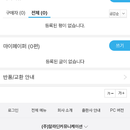
웃과 한국이라는 지형의 정치학을 읽으며 영화가 본디 누리고자 하는
욕망의 자유로움과 체제의 통제욕구를 통해 결국 영화란 무엇인가를
구매자 (0)
전체 (0)
말하고 있다. 새로운 물결의 세계영화사.”라고 밝혔다. 안진수 UC B
erkeley 동아시아학부 교수는, “저자 김효정은 오랫동안 한국 성애
등록된 평이 없습니다.
영화의 두터운 의미와 역동성을 추적해 왔다. 그녀는 유럽, 할리우드,
일본의 영화와 다큐멘터리까지 비평의 대상을 넓혀 성애 재현의 함의
쓰기
마이페이퍼 (0편)
와 역사적 맥락을 짚고 있다. 1970년대 한국 호스티스 영화의 독해
는 신선하고 야심차다. 호스티스 영화의 근대화의 도상과 권력의 삼
등록된 글이 없습니다
투, 영화 제도의 현실과 미학적 관습이 복잡하게 맞물려 작동하고 있
음을 잘 보여준다. 이 책은 영화 속 성애 이미지의 즉물성을 넘어 그것
반품/교환 안내
을 둘러싼 다양한 힘들에 대한 성찰로 우리를 안내한다.”며 책의 의미
를 덧붙인다.
로그인
전체 메뉴
회사 소개
출판사 안내
PC 버전
(주)알라딘커뮤니케이션