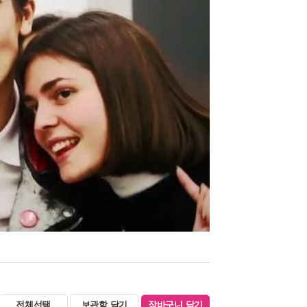
전체선택
보관함 담기
장바구니 담기