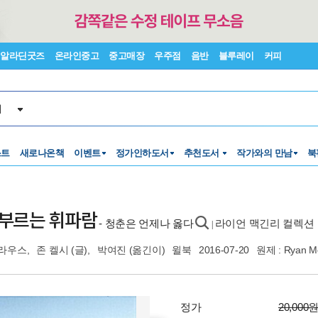
알라딘굿즈
온라인중고
중고매장
우주점
음반
블루레이
커피
서
스트
새로나온책
이벤트
정가인하도서
추천도서
작가와의 만남
북
 부르는 휘파람
- 청춘은 언제나 옳다
라이언 맥긴리 컬렉션
|
크라우스
,
존 켈시
(글),
박여진
(옮긴이)
윌북
2016-07-20
원제 : Ryan McG
정가
20,000