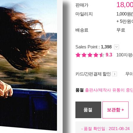
18,0
판매가
마일리지
1,000원(
+ 5만원
배송료
무료
Sales Point :
1,398
9.3
100자평(
카드/간편결제 할인
무이
품절
출판사/제작사 유통이 중단
품절
보관함 +
- 품절 확인일 : 2021-08-24