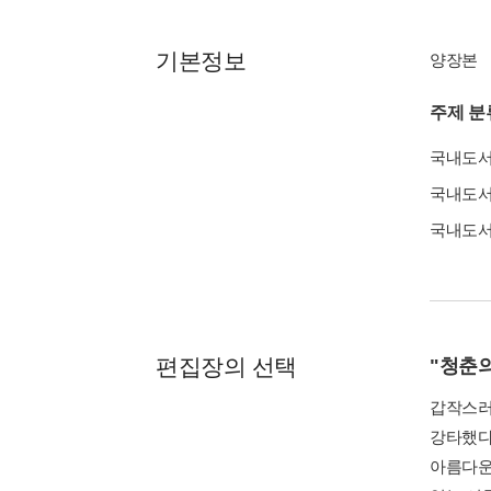
기본정보
양장본
주제 분
국내도
국내도
국내도
편집장의 선택
"청춘의
갑작스러
강타했다
아름다운