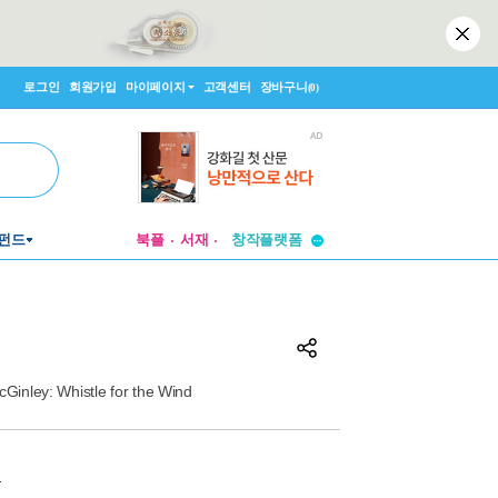
로그인
회원가입
마이페이지
고객센터
장바구니
(0)
투비컨티뉴드
펀드
북플
서재
창작플랫폼
투비컨티뉴드
inley: Whistle for the Wind
원