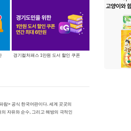
간
경기컬처패스 1만원 도서 할인 쿠폰
삼성카드가 쏜다! 알라
파람> 공식 한국어판이다. 세계 곳곳의
대의 자유와 순수, 그리고 해방의 극적인