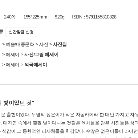
240쪽
195*225mm
920g
ISBN : 9791155810828
류
신간알림 신청
서
>
예술/대중문화
>
사진
>
사진집
서
>
에세이
>
사진/그림 에세이
서
>
에세이
>
외국에세이
 빛이었던 것"
운 출현이었다. 무명의 젊은이가 작은 자동카메라 한 대만 가지고 자
. 대자연 속에서 훨훨 날아다니는 것같은 육체들을 담은 사진들은 꿈과
 색감이 그 몽환적인 피사체들을 휘감았다. 수많은 젊은이들이 라이언