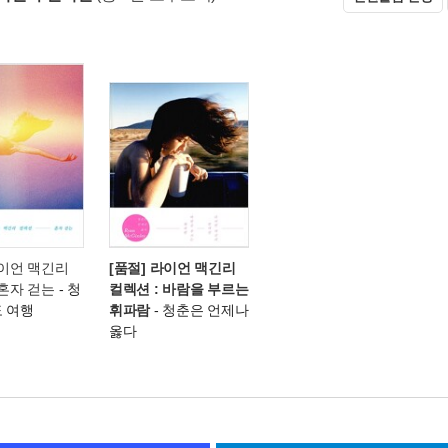
라이언 맥긴리
[품절] 라이언 맥긴리
 혼자 걷는
- 청
컬렉션 : 바람을 부르는
도 여행
휘파람
- 청춘은 언제나
옳다