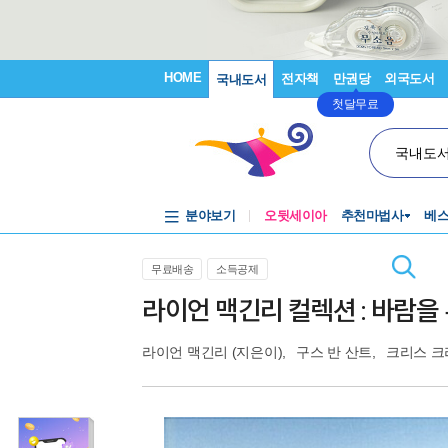
HOME
전자책
만권당
외국도서
국내도서
첫달무료
국내도
분야보기
오뒷세이아
추천마법사
베
무료배송
소득공제
라이언 맥긴리 컬렉션 : 바람을
라이언 맥긴리
(지은이),
구스 반 산트
,
크리스 