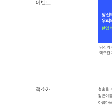
이벤트
당신의 
맥주잔 2
책소개
청춘을 
젊은이들
아름다움