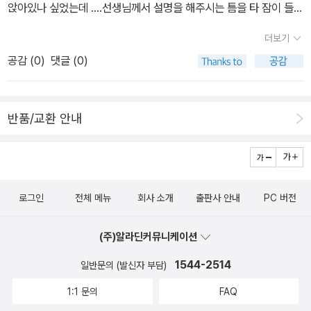
mnews/article/469/0000909162?sid=102[단독] 중국 '서해
앉아있나 싶었는데 ....선생님께서 설명을 해주시는 틈을 타 잠이 들어
봤는데 반응이 좋아 앞으론 이렇게 해볼까 한다. 책이야 나와 도움반
구조물 연어' 시판 첫 확인... 철거 거부 명분 우려https://n.news.n
버렸네요 ㅜㅜ 그래서 책소개와 설명은 저혼자 들었습니다 ㅎㅎㅎ소
선생님이 골라서 준비하면 되는 것이니까.도움반 선생님은 신춘문예
더보기
aver.com/mnews/ranking/article/469/0000909070?ntyp
녀소녀한 작가님~~글쓰는 사람과 책은 닮는다던데 그말이 딱 맞았
에 당선된 분이라나보다 훨씬 더 책에 대해 아는 게 많으시다.오늘 소
공감 (
0
)
댓글 (0)
e=RANKING+日서 신은 李 75만 원 운동화 난리났다…“비서 신
습니다 ^^선생님을 닮은 인형도 같이 데리고 오셨어요~ 선생님의 책
개하는 책도 모두 도움반 선생님이 가져온 책이다. 모임에서 함께 읽
발 빌린 것”https://n.news.naver.com/article/021/00027641
소개와 제작과정이 끝나고 실습?!시간이 되어은성이를 열심히 깨웠
은 책은 이렇다.6월 호국보훈의 달을 맞이하여 전쟁, 평화 관련 그림
44통합특별시에 4년 최대 20조원 지원…서울시 준하는 지위 부여
습니다.. 절대 일어나지 않으려고 해서 ㅜㅜ최후의 방법인.. 과자먹
책을 쭈욱 시리즈로 읽었다.내가 가장 좋아하고 항상 신간을 기다리
반품/교환 안내
(종합)https://n.news.naver.com/mnews/article/001/00158
자!!라고 했더니 벌떡 일어나더군요 ㅋㅋㅋㅋ요렇게 예쁜 꽃들과 가
는 사계절에서 나온 평화그림책 시리즈이다. 도움반 선생님이 새로
50952?rc=N&ntype=RANKING윗사람은 위증해도 면죄부.. 스
져간 꽃과 나뭇잎을 이용해서 예쁜 꽃드레스를 만드는 거였어요부직
맞아들인 책 중에 장애인권 관련 책도 있어서 참 좋았다.통합 학급을
스로 권위 무너뜨린 도의회https://n.news.naver.com/article/6
포 옷에 그림도 그리고~~ 테이프를 이용해서 꽃을 붙여서 완성!! 무
맡다보니 이 쪽 분야도 관심이 많이 간다. 정말 어렵게 만난 모임인데
59/0000040522
대에 올라가서 단체 사진도 찍었습니다 ㅎㅎ컨디션 난조 + 부끄러움
여러 가지 다양한 그림책을 함께 읽고 들을 수 있어서 뿌듯하다.굳이
로그인
전체 메뉴
회사 소개
출판사 안내
PC 버전
으로 작가님과 사진은 못찍고 얼굴만 쭈굴쭈굴 만들었네요 ㅎㅎ돌아
자신의 생각을 말로 하지 않더라도오롯이 그 시간만큼은 마음이 촉촉
오는 길에 비가 주룩주룩 내리고 기분은 별로였지만 즐거운 체험이었
해졌을 거라 믿는다.그림책은 우리의 감성을 자극하는 좋은 촉매제이
(주)알라딘커뮤니케이션
습니다^^
니까. 7월에는 여름 또는 여름 방학과 관련된 책을 읽어보기로 하였
1544-2514
일반문의 (발신자 부담)
다. 장애관련 그림책이다. 상상력을 자극하는 그림책 평
화 그림책 시리즈이다.
1:1 문의
FAQ