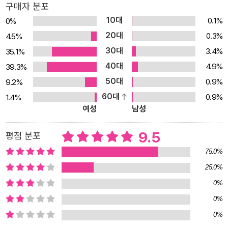
구매자 분포
잎사귀, 나무껍질, 작은 씨앗 등을 재료로 사용해 만든 콜라주 그림책
10대
0.1%
0%
이다. 그냥 지나치기 쉬운 우리 주변의 작은 사물들 하나하나가 작가
20대
0.3%
4.5%
의 손길을 거쳐 새롭고 아름다운 작품으로 재탄생되었다. 맨드라미,
30대
3.4%
35.1%
수국, 카네이션 같은 꽃잎들은 아이들이 입는 드레스가 되고, 누렇게
40대
4.9%
39.3%
마른 나뭇잎은 멋들어진 조끼가 되고, 작은 씨앗과 꽃받침은 단추와
50대
0.9%
9.2%
리본으로 새롭게 태어났다. “자연의 섬세하고 따뜻한 아름다움을 책
60대
0.9%
1.4%
에 담고 싶다.”는 작가의 소망을 담아 어린아이와 같은 마음과 상상력
여성
남성
으로 사소한 것 하나에도 관심과 애정을 쏟은 결과, 개성 넘치고 독창
적이면서도 아름다운 작품으로 표현된 것이다. 자연물을 활용한 색채
9.5
평점 분포
감각과 상상을 현실로 구현해 내는 작가의 내공이 책장을 넘기는 내
75.0%
내 돋보인다. 구석구석 숨어 있는 동물 이야기와 생생한 사진 강렬한
25.0%
색채가 펼쳐지는 각각의 장면 속에는 도마뱀, 다람쥐, 개구리, 파랑새,
0%
고슴도치, 여우, 토끼, 나비 등이 숨어 있어 아이들의 호기심을 자극,
또 하나의 볼거리를 제공하며 찾아보는 재미를 준다. 꽃과 잎사귀 등
0%
자연의 느낌을 생생하게 구현한 사진 작업은 그림책의 완성도를 더한
0%
층 높였다.