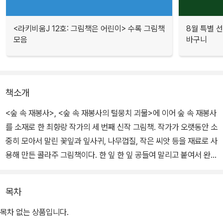
<라키비움J 12호: 그림책은 어린이> 수록 그림책
8월 특별 선
모음
바구니
책소개
<숲 속 재봉사>, <숲 속 재봉사의 털뭉치 괴물>에 이어 숲 속 재봉사
를 소재로 한 최향랑 작가의 세 번째 신작 그림책. 작가가 오랫동안 소
중히 모아서 말린 꽃잎과 잎사귀, 나무껍질, 작은 씨앗 등을 재료로 사
용해 만든 콜라주 그림책이다. 한 잎 한 잎 공들여 말리고 붙여서 완성
한 꽃잎 드레스와 숲 속 풍경이 눈길을 사로잡는다. 숲 속 재봉사를 찾
아온 아이들이 여러 가지 색깔의 꽃잎 옷을 입으며 매일매일 변하는
목차
자신들의 마음을 색깔에 빗대어 표현해, 색채에 따른 시각적 자극과
정서적 교감에 집중한 그림책이다.
목차 없는 상품입니다.