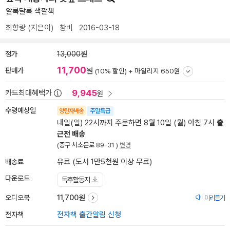
알록달록 색깔책
최향랑
(지은이)
창비
2016-03-18
정가
13,000원
11,700
판매가
원
(10% 할인) +
마일리지 650원
9,945
카드최대혜택가
원
수령예상일
양탄자배송
주말특급
내일(일) 22시까지 주문하면 8월 10일 (월) 아침 7시
출
근전 배송
(중구 서소문로 89-31 )
변경
배송료
유료 (도서 1만5천원 이상 무료)
다운로드
독후활동지
오디오북
11,700원
미리듣기
전자책
전자책 출간알림 신청