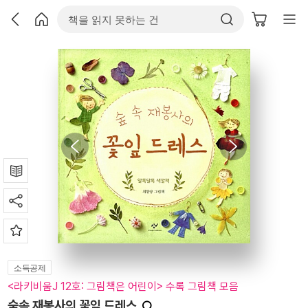
소득공제
<라키비움J 12호: 그림책은 어린이> 수록 그림책 모음
숲속 재봉사의 꽃잎 드레스