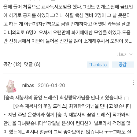
스》를 되새긴다. 작은 바늘꾼은 숲빛에 맞추어 옷을 짓는다고 한다.
《책숲마실》, 《우리말 수수께끼 동시》, 《시골에서 살림 짓는 즐거움》,
올해 들어 처음으로 교사독서모임을 했다.그것도 번개로.원래 금요일
더 많이 짓는 옷이 아니라, “한 사람한테 맞는 옷 한 벌”을 짓는다. 벼
《이오덕 마음 읽기》을 썼다. blog.naver.com/hbooklove
에 하기로 공지를 하였다.그러나 하필 핵심 멤버 2명이 그 날 못온다
슬아치나 임금님이 아닌 수수한 사람은 먼먼 옛날부터 “옷 한 벌”로
고 하는 게 아닌가!차선책으로 금일 번개하자고 어젯밤 카톡을 날렸
살았다. 옷을 굳이 여러 벌 안 지었다. 많이 갖추는 더미는 ‘살림’하고
더니의외로 6명이 오셔서 오랜만에 화기애애한 모임을 하였다.도움
멀다. 더 값싸게 만드는 뚝딱뚝딱도 살림하고 멀다. 손수 차분히 지으
반 선생님께서 이번에 들어온 신간을 많이 소개해주셔서 모임이 풍성
면서 즐겁게 나누기에 살림이다. 오늘 이 나라가 잊고 등지는 ‘살림’인
해졌다. 모임 방식을 새롭게 바꿔 봤다.준비된 그림책을 한 권씩 돌아
터라, 그림책과 어린이책뿐 아니라 어른책과 모든 글에도 살림이 깃
더보기
가면서 읽는 것이다.그림책 한 권 읽는데 별로 시간이 안 걸리기 때문
들길 빈다.ㅍㄹㄴ글 : 숲노래·파란놀(최종규). 낱말책을 쓴다. 《풀꽃
공감 (
12
)
댓글 (6)
에그런 방법이 어떨까 생각해 본 것이다. 1시간 여 동안 무려 8권의
나무 들숲노래 동시 따라쓰기》, 《새로 쓰는 말밑 꾸러미 사전》, 《미래
책을 읽었다. 작년에 동학년 샘들한테 왜 독서모임에 안 오는지 단도
세대를 위한 우리말과 문해력》, 《들꽃내음 따라 걷다가 작은책집을
직입적으로 물어보니혼자서 책 읽는 것은 좋지만 함께 모여 이야기
nibas
2016-04-20
메뉴
보았습니다》, 《우리말꽃》, 《쉬운 말이 평화》, 《곁말》, 《책숲마실》,
나누는 게 부담스럽단다.나처럼 말하는 것 좋아하고 즐기는 사람도
《우리말 수수께끼 동시》, 《시골에서 살림 짓는 즐거움》, 《이오덕 마
[숲속 재봉사의 꽃잎 드레스] 최향랑작가님을 만나고 왔습니다
있지만정반대의 성향도 있다는 것을 인정해야겠다 싶다.혼자서 하는
음 읽기》을 썼다. blog.naver.com/hbooklove+'1289조' 나랏빚
[숲속 재봉사의 꽃잎 드레스] 최향랑작가님을 만나고 왔습니다
독서보다여럿이 하는 독서가 세상을 바꾼다고 하였는데...지금 회원
또 늘었다…나라살림도 90조 적자https://n.news.naver.com/mn
~ 지난 주말 은성이와 함께 [숲 속 재봉사의 꽃잎 드레스] 작가와의
중에도말하는 것에 대해 두려움을 가진 분이 있을지 몰라돌아가면서
ews/article/018/0006201192?sid=101[속보] 건보공단, 담배회
만남을 다녀왔습니다^^당일날 은성이 컨디션이 별로라서 걱정을 많
그림책 읽는 것으로 바꿔본 것이다.엄선된 그림책을 그냥 내 목소리
사 상대 '500억대 손배소' 2심도 패소https://n.news.naver.com/
이 했는데...역시나 얼굴이 그닥 좋아보이진 않습니다 ㅜㅜ그래도 잘
로 담담히 읽어주는 것은 부담이 덜 되지 않을까 싶어서처음 시도해