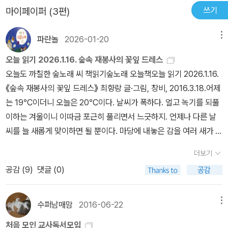
ㄹㄴ《숲속 재봉사의 꽃잎 드레스》(최향랑, 창비, 2016)옷 만들기를
쓰기
마이페이퍼 (3편)
아주 좋아하는 재봉사가 살았어요→ 옷짓기를 즐기는 바늘잡이가 살
아요→ 옷짓기를 사랑하는 바늘꾼이 살아요→ 늘 옷을 짓는 바늘지기
파란놀
2026-01-20
메뉴
가 살아요→ 노상 옷을 짓는 바늘바치가 살아요1쪽무슨 색깔 옷을 입
오늘 읽기 2026.1.16. 숲속 재봉사의 꽃잎 드레스
을까→ 무슨 빛깔 옷을 입을까3쪽깔깔깔 웃음이 나게 해→ 깔깔깔 웃
오늘도 까칠한 숲노래 씨 책읽기숲노래 오늘책오늘 읽기 2026.1.16.
음이 나8쪽초록색 옷을 입으면→ 푸른옷을 입으면→ 풀빛옷을 입으
《숲속 재봉사의 꽃잎 드레스》 최향랑 글·그림, 창비, 2016.3.18.어제
면10쪽갈색 옷을 입으면 멋쟁이가 된 기분이 들어→ 흙빛 옷을 입으
는 19℃이더니 오늘은 20℃이다. 날씨가 폭하다. 얼고 녹기를 되풀
면 멋쟁이라고 느껴→ 나무빛 옷을 입으면 멋쟁이 같아→ 도토리빛
이하는 겨울이니 이따금 포근히 풀리면서 느긋하지. 언제나 다른 날
옷을 입으면 멋징이인 듯해14쪽분홍색 옷을 입으니까 어디선가 좋은
씨를 늘 새롭게 맞이하면 될 뿐이다. 마당에 내놓은 감을 여러 새가 돌
냄새가 나는 것 같은데→ 배롱빛 옷을 입으니까 어디서 향긋 냄새가
아가며 쪼아먹는다. 물까치도 한 입, 직박구리도 한 입, 멧비둘기도 한
나는 듯한데→ 바알간 옷을 입으니까 향긋한 냄새가 나는구나 싶어1
더보기
입, 저마다 조금조금 누린다. 감 한 알이면 뭇새가 즐겁다. ‘광주·전
8쪽매일매일 입고 싶은 옷이 달라져→ 날마다 입고 싶은 옷이 달라→
공감 (
9
)
댓글 (0)
라’를 한묶음으로 하면 나라에서 20조 원을 베푼다고 떠들썩하고,
입고 싶은 옷이 늘 바뀌어21쪽글 : 숲노래·파란놀(최종규). 낱말책을
‘광주시장 이름’으로 ‘전남 고흥 시골내기’인 나한테까지 ‘통합행정 이
쓴다. 《풀꽃나무 들숲노래 동시 따라쓰기》, 《새로 쓰는 말밑 꾸러미
루겠다’는 뜻을 밝히는 손전화 쪽글이 난데없이 온다. 그들은 내 손전
사전》, 《미래세대를 위한 우리말과 문해력》, 《들꽃내음 따라 걷다가
수퍼남매맘
2016-06-22
메뉴
화를 어찌 알고서 때 되면 쪽글을 보낼까? 《숲속 재봉사의 꽃잎 드레
작은책집을 보았습니다》, 《우리말꽃》, 《쉬운 말이 평화》, 《곁말》,
처음 모인 교사독서모임