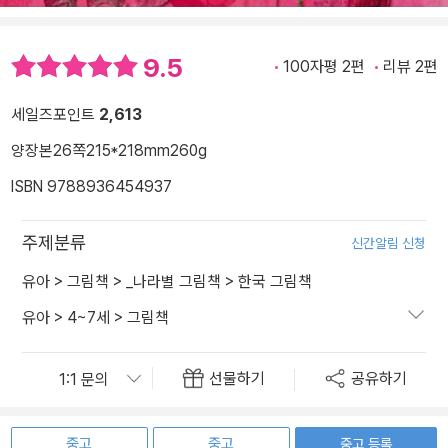
9.5
100자평 2편
리뷰 2편
세일즈포인트
2,613
양장본
26쪽
215*218mm
260g
ISBN 9788936454937
주제분류
신간알림 신청
유아
>
그림책
>
_나라별 그림책
>
한국 그림책
유아
>
4~7세
>
그림책
선물하기
공유하기
중고
중고
중고 등록