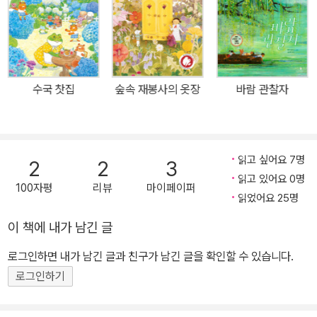
지 쿵쿵이에게 숲 속 재봉사가 옷을 만들어 주는 따뜻한 내용의 이야
기 그림책이라면, <숲 속 재봉사의 꽃잎 드레스>는 숲 속 재봉사를
찾아온 아이들이 여러 가지 색깔의 꽃잎 옷을 입으며 매일매일 변하
는 자신들의 마음을 색깔에 빗대어 표현해, 색채에 따른 시각적 자극
수국 찻집
숲속 재봉사의 옷장
바람 관찰자
과 정서적 교감에 집중한 그림책이다. 빨강―노랑―초록―파랑―갈
색―보라―분홍―흰색의 순서로 펼침 화면이 구성되면서 각각의 아
이가 등장해 빨간색 옷은 춤을 추고 싶게 하고, 노란색 옷은 괜스레 웃
음을 유발하기도 하고, 파란색 옷은 가끔 혼자만의 시간을 갖고 싶게
읽고 싶어요 7명
2
2
3
한단다. 펼침 화면의 왼쪽 면은 수십 가지의 꽃과 잎사귀, 씨앗과 꽃받
읽고 있어요 0명
100자평
리뷰
마이페이퍼
침, 각종 색종이와 옷감으로 꾸며져 시각을 비롯해 아이들의 오감을
읽었어요 25명
자극한다. 오른쪽 면에서는 아이 캐릭터가 나와 각 장면 색깔의 꽃잎
이 책에 내가 남긴 글
으로 만든 옷을 입고서 열정적이고, 유쾌하고, 때로는 외롭고 쓸쓸한
로그인하면 내가 남긴 글과 친구가 남긴 글을 확인할 수 있습니다.
마음을 표현하며 어린 독자들과 정서적 공감대를 형성한다. 그리하여
아이들 스스로 자신의 마음을 들여다보고, 인지하고, 표현할 수 있도
로그인하기
록 돕는다. 사소한 것들이 모여 예술 작품으로 재탄생하다 <숲 속 재
봉사의 꽃잎 드레스>는 작가가 오랫동안 소중히 모아서 말린 꽃잎과