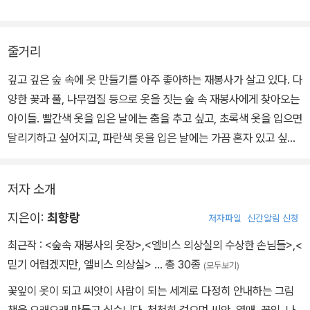
줄거리
깊고 깊은 숲 속에 옷 만들기를 아주 좋아하는 재봉사가 살고 있다. 다
양한 꽃과 풀, 나무껍질 등으로 옷을 짓는 숲 속 재봉사에게 찾아오는
아이들. 빨간색 옷을 입은 날에는 춤을 추고 싶고, 초록색 옷을 입으면
달리기하고 싶어지고, 파란색 옷을 입은 날에는 가끔 혼자 있고 싶어
지는 등 아이들은 숲 속 재봉사가 지어 준 여러 가지 색깔의 옷을 입으
며 매일매일 변하는 자신들의 마음을 색이 주는 이미지에 빗대어 이
저자 소개
야기한다.
지은이:
최향랑
저자파일
신간알림 신청
최근작 :
<숲속 재봉사의 옷장>
,
<엘비스 의상실의 수상한 손님들>
,
<
믿기 어렵겠지만, 엘비스 의상실>
… 총 30종
(모두보기)
꽃잎이 옷이 되고 씨앗이 사람이 되는 세계로 다정히 안내하는 그림