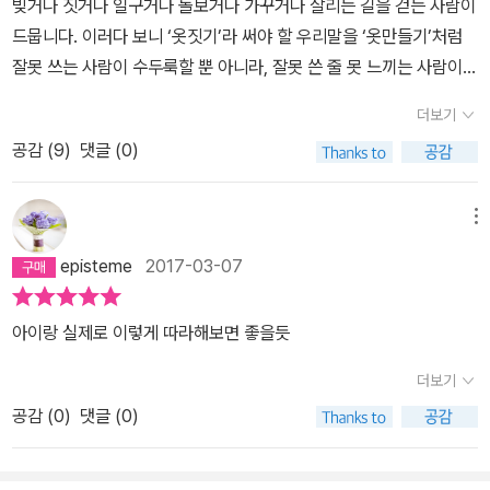
빚거나 짓거나 일구거나 돌보거나 가꾸거나 살리는 길을 걷는 사람이
드뭅니다. 이러다 보니 ‘옷짓기’라 써야 할 우리말을 ‘옷만들기’처럼
잘못 쓰는 사람이 수두룩할 뿐 아니라, 잘못 쓴 줄 못 느끼는 사람이
넘실거립니다. ‘말만들기’라 하면 말을 억지로 꾸미거나 장난한다는
더보기
뜻입니다. ‘옷만들기’라면 뚝딱터(공장)에서 똑같이 찍어낸다는 뜻입
공감 (
9
)
댓글 (0)
니다. 《숲속 재봉사의 꽃잎 드레스》는 ‘숲바늘지기 꽃잎빔’ 이야기를
들려줍니다. 바늘땀으로 옷을 짓는 사람은 꽃잎으로 빔(새옷)을 내놓
습니다. 꽃잎빔이란 ‘꽃빔’이자 ‘잎빔’입니다. 꽃물이며 잎빛으로 새롭
메뉴
게 빚은 차림결이라서 ‘빔(빛 + 빚다 + 빗다)’이에요. 사람이 예부터
episteme
2017-03-07
몸에 걸친 천조각은 모두 풀한테서 얻은 실로 짓습니다. 오늘날에는
기름(석유)에서 뽑아내거나 갖은 죽음물(화학약품)으로 만들기 일쑤
아이랑 실제로 이렇게 따라해보면 좋을듯
이지만, 푸른별 모든 사람은 아득히 먼 옛날 옛적부터 밥살림과 옷살
림과 집살림을 모두 들숲메바다한테서 얻었습니다. 곧, 들숲메바다는
더보기
사람한테 살림짓기를 베푼 밭이자 바탕이자 바닥입니다. 누구나 푸른
공감 (
0
)
댓글 (0)
물이 밴 옷을 두르고서, 푸른빛이 감도는 밥을 먹고서, 푸른숨결이 감
도는 집에서 지내기에, 푸른이웃이요 푸른사람이며 풀빛님입니다.ㅍ