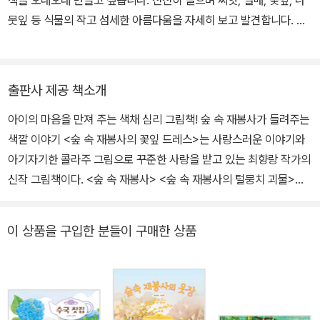
책을 오래오래 만들고 싶습니다. 천천히 걸으며 씨앗, 열매, 꽃잎, 나
뭇잎 등 식물의 작고 섬세한 아름다움을 자세히 보고 발견합니다. 오
랫동안 모은 재료와 직접 만든 색종이를 만들고, 오리고, 붙이고, 움직
이면서 가장 조화로운 화면을 찾아내는 콜라주 작업을 좋아합니다.
쓰고 그린 책으로 『요리조리 맛있는 세계 여행』 『십장생을 찾아서』
출판사 제공 책소개
『숲속 재봉사』 『숲속 재봉사와 털뭉치 괴물』 『숲속 재봉사의 꽃잎 드
아이의 마음을 만져 주는 색채 심리 그림책! 숲 속 재봉사가 들려주는
레스』 『믿기 어렵겠지만, 엘비스 의상실』 『엘비스 의상실의 수상한
색깔 이야기 <숲 속 재봉사의 꽃잎 드레스>는 사랑스러운 이야기와
손님들』 등이 있습니다.
아기자기한 콜라주 그림으로 꾸준한 사랑을 받고 있는 최향랑 작가의
신작 그림책이다. <숲 속 재봉사> <숲 속 재봉사의 털뭉치 괴물>에
이어 숲 속 재봉사를 소재로 한 세 번째 책으로, 꽃잎과 나무껍질 등
우리 주변의 자연물을 가지고 이 세상의 다양한 색채와 색채에 따른
이 상품을 구입한 분들이 구매한 상품
감정의 변화를 특유의 밝고 따뜻한 시선으로 잘 풀어냈다. 아름다운
자연의 색을 통해 아이들의 정서를 섬세하게 자극하며, 한 잎 한 잎 공
들여 말리고 붙여서 완성한 꽃잎 드레스와 숲 속 풍경이 눈길을 사로
잡는다. 아이의 정서를 자극하는 색채 심리 그림책 전작 <숲 속 재봉
사> <숲 속 재봉사와 털뭉치 괴물>이 숲 속 친구들과 버림받은 강아