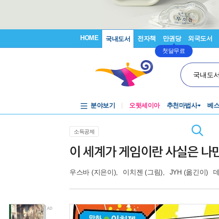
HOME
전자책
만권당
외국도서
국내도서
첫달무료
국내도
분야보기
오뒷세이아
추천마법사
베
소득공제
이 세계가 게임이란 사실은 나만
우스바
(지은이),
이치젠
(그림),
JYH
(옮긴이)
데