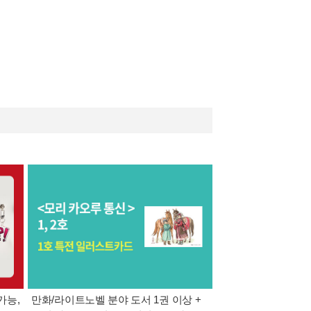
가능,
만화/라이트노벨 분야 도서 1권 이상 +
만사모 테마 2 : 완