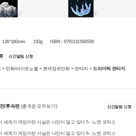
126*180mm
192g
ISBN : 9791131936559
류
신간알림 신청
서
>
만화/라이트노벨
>
본격장르만화
>
판타지
>
드라마틱 판타지
 전/후속편
(총 6권 모두보기)
신간알림 신청
이 세계가 게임이란 사실은 나만이 알고 있다 5 - 노엔 코믹스
이 세계가 게임이란 사실은 나만이 알고 있다 6 - 노엔 코믹스