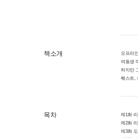
책소개
오프라인
여동생 
하지만 
퀘스트,
목차
제1화 
제2화 
제3화 