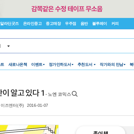
알라딘굿즈
온라인중고
중고매장
우주점
음반
블루레이
커피
서
스트
새로나온책
이벤트
정가인하도서
추천도서
작가와의 만남
북
이 알고 있다 1
- 노엔 코믹스
이즈엔터(주)
2016-01-07
종이책