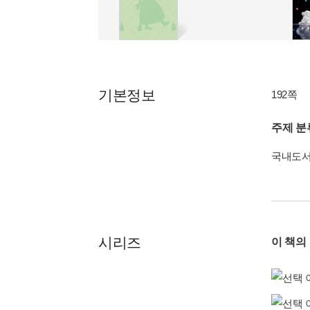
기본정보
192쪽
주제 분
국내도
시리즈
이 책의