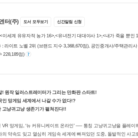
엔터(주)
도서 모두보기
신간알림 신청
<이세계 유유자적 농가 16>
,
<유녀전기 대대야사 1>
,
<내가 죽을 뿐인 1
: 라이트 노벨 2위 (브랜드 지수 3,368,670점), 공인중개사/주택관리사 1
228,189점)
발! 원작 일러스트레이터가 그리는 만화판 스타트!
국인 망게임 세계에서 나갈 수가 없다!?
 고냥귀고냥 생존기가 펼쳐진다!!
 VR 망게임, ‘뉴 커뮤니케이트 온라인’ ── 통칭 고냥귀고냥을 플레이
와의 약속도 잊고 열심히 게임속 세계에 빠져있던 도중, 돌발적인 사고