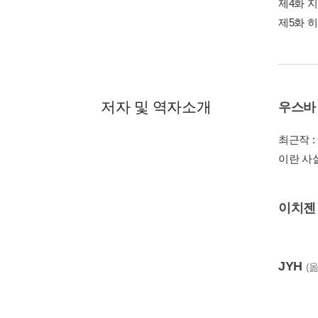
제4화 
제5화 
저자 및 역자소개
우스바
최근작 :
이란 사실
이치젠
JYH
(