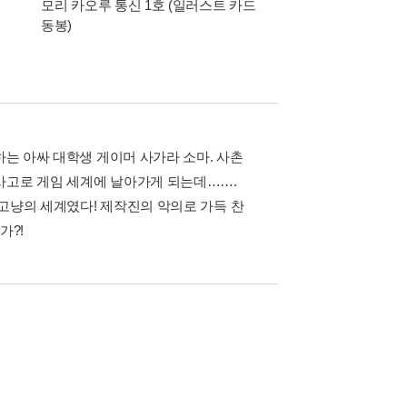
모리 카오루 통신 1호 (일러스트 카드
동봉)
하는 아싸 대학생 게이머 사가라 소마. 사촌
사고로 게임 세계에 날아가게 되는데…….
고냥의 세계였다! 제작진의 악의로 가득 찬
가?!