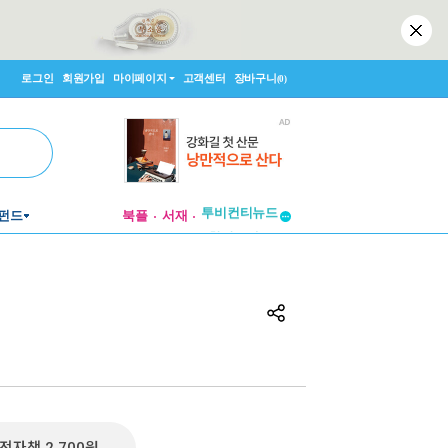
로그인
회원가입
마이페이지
고객센터
장바구니
(0)
투비컨티뉴드
펀드
북플
서재
창작플랫폼
투비컨티뉴드