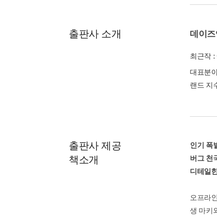
출판사 소개
데이즈
최근작 :
대표분야 
랜드 지수 
출판사 제공
인기 폭
책소개
버그 천
디테일한
오프라인
생 마키