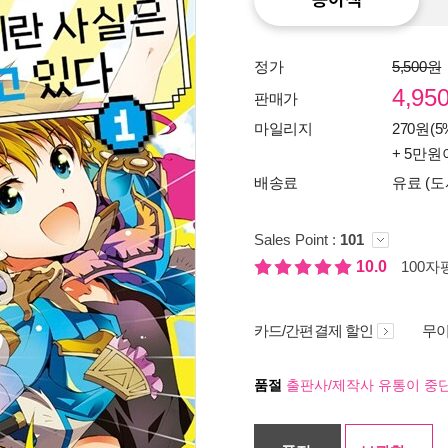
정가
5,500원
4,95
판매가
마일리지
270원(5
+ 5만원
배송료
유료 (도
Sales Point :
101
10.0
100자평
카드/간편결제 할인
무이
품절
출판사/제작사 유통이 중단