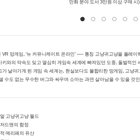
만화 분야 도서 3만원 이상 구매 시)
 VR 망게임, ‘뉴 커뮤니케이트 온라인’ ── 통칭 고냥귀고냥을 플레이
마키와의 약속도 잊고 열심히 게임속 세계에 빠져있던 도중, 돌발적인 
그가 날아가게 된 게임 속 세계는, 현실보다도 불합리한 망게임, 고냥귀
 셀 수도 없는 무수한 버그와 싸우며 소마는 과연 살아남을 수 있을 것인
리얼 고냥귀고냥 월드
리저드맨의 함정
도적 메리페의 유산