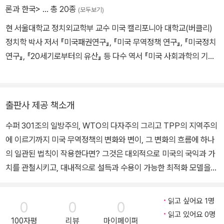
론과 한국>
… 총 20종
(모두보기)
현 서울대학교 정치외교학부 교수 미국 캘리포니아 대학교(버클리)
정치학 박사 저서 『미국패권연구』, 『미국 무역정책 연구』, 『미국정치
연구』, 『20세기로부터의 유산』 등 다수 역서 『미국 사회과학의 기
원』, 『미국의 자유주의 전통』, 『단극체계 국제정치이론』, 『정부의 실
패와 민주주의 위기』 등 다수
출판사 제공 책소개
수퍼 301조의 일방주의, WTO의 다자주의 그리고 TPP의 지역주의
에 이르기까지 미국 무역정책의 변화와 변이, 그 변화의 흐름에 하나
의 일관된 법칙이 작용한다면? 그것은 대외적으로 미국의 국익과 가
치를 관철시키고, 대내적으로 설득과 수용이 가능한 최적화 모델을
찾는 것이다 지난 1995년 미국 주도하에 우루과이 라운드 협상이 타
결되고 세계무역기구(WTO)가 출범하면서 세계 무역은 자유주의 질
읽고 싶어요 1명
0
0
0
서와 공정하고 투명한 경쟁의 법칙이 전면화되었다. 그러나 이 기념
읽고 있어요 0명
100자평
리뷰
마이페이퍼
비적인 국제기구가 탄생한 지 20년, 도하라운드는 미국의 무관심하