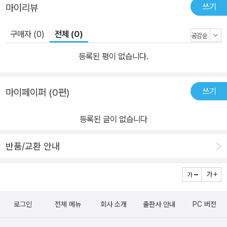
쓰기
마이리뷰
828년 제정된 관세법에 규정된 관세율은 무려 60퍼센트에 달했는
데, 이것은 국외 무역조건에 대한 대응이었을 뿐만 아니라 확실히 국
구매자 (0)
전체 (0)
내 제조업 육성과 면방직, 철강 등 국내산업 보호라는 목적에도 부합
했다. 그런데 이때부터 무역정책을 둘러싸고 업종과 지역 간에 대립
등록된 평이 없습니다.
이 발생한다. 1828년 관세법은 동북부의 상공업자들과 동북부 지역
에 곡물을 공급하던 서부 농민들에게 환영을 받았지만, 유럽에 면화
쓰기
마이페이퍼 (0편)
를 수출하던 남부 대농장주들은 이 법을 ‘가증스런 관세’라 부르며 연
방탈퇴를 외칠 정도였다. 이처럼 산업화에 대한 농업의 저항이 거세
등록된 글이 없습니다
긴 했지만, 1896년 대통령 선거에서 제조업, 금융업, 심지어 도시근
교농업의 지지를 얻은 공화당이 압승하면서 대공황기까지 산업화 정
반품/교환 안내
책노선이 계속되고, 결국 대공황을 더욱 악화시킨 스무트-홀리 관세
법이라는 대참사로 이어지게 된다. 역사 2단계: 대공황의 반성과 미
국 자본의 국제화 그리고 자유무역주의의 전면화 이후 주지하듯이 1
932년 대공황기에 집권한 루스벨트는 뉴딜정책이라는 새로운 자본
로그인
전체 메뉴
회사 소개
출판사 안내
PC 버전
주의 관리체제를 시행하는데, 초기 뉴딜은 지극히 보호주의적이고 민
족주의적인 성격을 지니고 있었다. 뉴딜에 참여한 자본은 초기에는