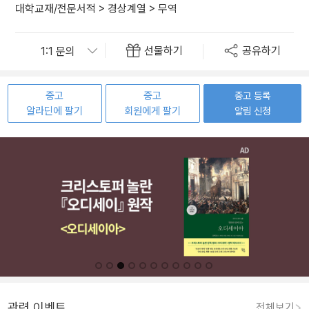
대학교재/전문서적
>
경상계열
>
무역
선물하기
공유하기
중고
중고
중고 등록
알라딘에 팔기
회원에게 팔기
알림 신청
관련 이벤트
전체보기