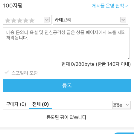
100자평
게시물 운영 원칙
수, 제도변수가 각각 정책결정의 장으로 들어오면, 정책결정 행태, 특
히 의회와 행정부의 행태와 만나 수요가 공급으로 전환된다. 건국 초
카테고리
기 보호주의를 통한 산업화 기반 구축에서 대공황 이후 자유주의를
통한 세계시장 확대, 그리고 신흥 산업국의 부상과 미국 리더십의 위
기, 수정된 자유주의의 등장 역사 1단계: 산업화 기반 구축과 보호무
역주의 아메리카라는 광활한 대륙을 개척했던 미국인들은 생존을 위
해 필요한 자원을 얻기 위해서는 유럽과 교역하지 않을 수 없었다. 무
현재
0
/280byte (한글 140자 이내)
역 이슈는 건국과 동시에 연방정부의 중요한 과제가 된 것이다. 178
스포일러 포함
9년 미국이 처음으로 채택한 관세법은 8.5퍼센트의 종가세를 설정했
는데, 1850년대까지 관세수입은 연방정부 재정의 90퍼센트를 차지
등록
할 정도로 비중이 컸다. 건국 초기에 유럽 각국이 중상주의와 고관세
정책을 취하는 상황에서 이 정도 수준의 관세율은 이상할 것이 없었
구매자 (0)
전체 (0)
다. 미국 역사에서 보호무역 정책이 본격적으로 등장한 것은 19세기
초 나폴레옹 전쟁 이후 해양봉쇄가 해제되면서부터이다. 이때 유럽
등록된 평이 없습니다.
상인들이 봉쇄 기간에 쌓아두었던 재고를 미국 시장에 마구 풀기 시
작하면서 미국 제조업자들이 그 구제책을 강력히 요구했던 것이다. 1