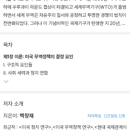
하에 우루과이 라운드 협상이 타결되고 세계무역기구(WTO)가 출범
하면서 세계 무역은 자유주의 질서와 공정하고 투명한 경쟁의 법칙이
전면화되었다. 그러나 이 기념비적인 국제기구가 탄생한 지 20년, 도
하라운드는 미국의 무관심하에 지지부진한 상태에 빠져 WTO 무용
론까지 운위되는 상황이다.
목차
과연 미국의 무역정책은 기존의 다자적 자유주의에서 이탈한 것이며
제1장 이론: 미국 무역정책의 결정 요인
앞으로 어떻게 전개될 것인가. 20년간 미국 무역정책을 연구한 저자
Ⅰ. 구조적 요인들
는 건국 이후부터 미국 무역정책의 역사적 변화과정을 추적하고 무역
Ⅱ. 사회 세력과 정치 연합
정책상의 행위자 그리고 이들의 목적과 이익을 면밀히 분석함으로써
세계무역질서와 미국 무역정책과의 관계를 밝히고 앞을 전망한다.
저자 소개
지은이:
백창재
저자파일
신간알림 신청
최근작 :
<미국 정치 연구>
,
<미국 무역정책 연구>
,
<현대 국제관계이