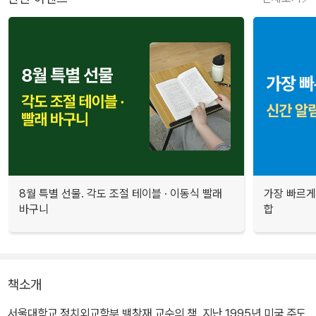
8월 특별 선물. 각도 조절 테이블 · 이동식 빨래
가장 빠르게
바구니
합
책소개
서울대학교 정치외교학부 백창재 교수의 책. 지난 1995년 미국 주도