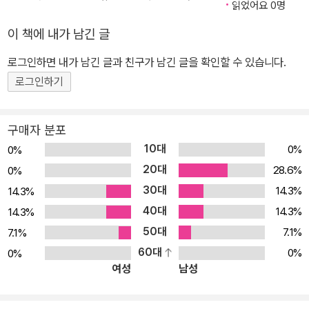
읽었어요 0명
에 지지부진한 상태에 빠져 WTO 무용론까지 운위되는 상황이다. 과
이 책에 내가 남긴 글
연 미국의 무역정책은 기존의 다자적 자유주의에서 이탈한 것이며 앞
으로 어떻게 전개될 것인가. 20년간 미국 무역정책을 연구한 저자는
로그인하면 내가 남긴 글과 친구가 남긴 글을 확인할 수 있습니다.
건국 이후부터 미국 무역정책의 역사적 변화과정을 추적하고 무역정
로그인하기
책상의 행위자 그리고 이들의 목적과 이익을 면밀히 분석함으로써 세
계무역질서와 미국 무역정책과의 관계를 밝히고 앞을 전망한다. 분석
구매자 분포
틀 저자는 책의 서두에서 미국 무역정책의 역사를 분석하고 선행연구
10대
0%
0%
를 비판적으로 종합하여, 미국 무역정책의 결정 과정에 대해 독자적
20대
28.6%
0%
인 분석틀을 제시한다. 먼저 구조 변수이다. 국내 경제구조, 세계 무역
30대
14.3%
14.3%
거버넌스, 국가 간 경제력 분포 등 국내외 경제 변수의 변화에 따라 정
40대
책을 향한 의지가 만들어진다. 다음으로 수요변수이다. 구조 변수의
14.3%
14.3%
변화는 정책수요를 발생시키고, 각 개인 또는 집단의 요청이 선거 또
50대
7.1%
7.1%
는 이익집단의 활동에서 표출되는 내용에 따라 그 수요가 구체적으로
60대
0%
0%
여성
남성
형성된다. 다음으로 제도 변수이다. 무역협상권을 행정부가 갖는가,
정책결정과정에서 의회의 개입은 어느 정도인가 등이 정책결정에 영
향을 미친다. 마지막으로 정책결정 행태 변수이다. 구조변수, 수요변