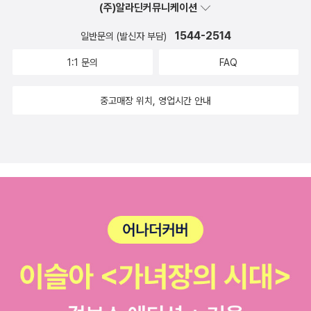
(주)알라딘커뮤니케이션
미국 국내시장 의존적이고 노동집약적인 자본이었다. 따라서 대공황
1544-2514
일반문의 (발신자 부담)
기에 폭증하는 노동의 요구를 수용하기에는 한계가 있었고, 당시 국
가기구는 노동과 자본의 첨예한 대립을 조정할 만큼 강력하지 못했
1:1 문의
FAQ
다. 초기 뉴딜연합은 정부와 자본, 자본과 노동 간의 대립 속에서 여전
히 과거 보호주의 정책을 답습하고 있었다. 제2차 뉴딜연합의 파트너
중고매장 위치, 영업시간 안내
는 제1차대전 후 해외자산을 대규모로 확보한 국제파 자본이다. 이들
은 세계질서의 안정과 자유무역의 확대에 이익을 갖게 되고 자본·기
술집약적인 산업의 특성 때문에 노동을 쉽게 포용하면서, 이들이 뉴
딜 정책연합의 중추로 부상한다. 1934년 제정된 호혜통상법은 관세
책정권을 의회에서 행정부로 이전시키면서 이후 자유무역정책이 지
속 추진되는 데 중요한 역할을 한다. 이때부터 미국 무역정책은 보호
주의적·민족주의적 성격에서 벗어나 서서히 자유화하기 시작하여 19
60년대까지 동일한 기조가 지속된다. 역사 3단계: 미국 경제의 쇠퇴
와 수정주의적 자유주의의 등장 그러나 1970-80년대 독일과 일본
등 급속히 성장한 국가들의 도전에 직면하고 무역적자가 천문학적으
로 불어나자 자연히 보호주의 세력이 재등장하는 계기가 된다. 특히