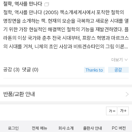
철학, 역사를 만나다
내야 하는 책은 <우리가 정말 알아야 할 우리 선비>,<비슷한 것
가지 않고, 우리 민족의 우수성과 평화정신을 강조하는 민족주의
철학, 역사를 만나다 (2005) 책소개세계사에서 포착한 철학의
은 가짜다>, <페스트푸드의 제국>이 있다. 이럴 때보면 책을
사관은 '세상에 우리만 잘 났냐?' 내지는 '솔직히 세계 역사에서
명장면을 소개하는 책. 현재의 모순을 극복하고 새로운 시대를 열
읽는다는 게 좀 추하게 느껴진다. 읽어야 할 책을 잔뜩 쌓아놓고
우리가 내세울게 뭐 얼마나 있나?' 라는 생각에서 별로 호감이 가
기 위한 가장 현실적인 해결책인 철학의 기능을 재발견하였다. 플
노려보고 있는 내 꼴이라니.. 읽고 싶을 때마다 한 권, 한 권.. 차
지 않는다.<철학,역사를 만나다>의 저자는 씨줄과 날줄이라는
라톤의 이상 국가와 춘추 전국 시대부터, 프랑스 혁명과 마르크스
분하게 욕심없이 읽어가는 맑은 모습과는 너무 거리가 먼 나를 발
표현으로 철학 + 역사의 만남을 시도하고 있다.파편화된 역사적
의 시대를 거쳐, 니체의 초인 사상과 비트겐슈타인의 그림 이론에
견하게 돼서, 왠지 옆에 까스활명수라도 갖다 놓고 책을 읽어야
사실(팩트)들을 철학으로 엮고, 추상적인 철학을 역사라는 렌즈
이르기까지, 2천여 년에 걸친 철학의 주요 장면을 세계사와 함께
소화가 되지 않을까 하는 생각이 들 정도다. 내가 주문하고 읽어
로 구체화하는시도를 하고 있다. 중간 정도 읽고 있는 현재까지
더보기
살펴보고 있다. 이 책은 철학에 '역사'라는 온기를 불어넣어 생생
야 할 책에 대해서는 그동안 페이퍼를 쓰지 않았음에도 굳이 이렇
그럭저럭 공감하면서 읽고는 있으나, 역사나 철학모두 표피적인
공감 (
3
)
댓글 (0)
하게 되살려냄으로써, 쉽고 재미있게 철학과 역사를 함께 이해할
게 페이퍼의 한 면을 빌어 주절주절거리며 읽어야 할 책을 모아
부분만 다루고 있는 듯한 느낌을 지울 수 없다. 쉽고 재미있게에
수 있도록 구성하였다. 각 장의 말미에는 별도의 코너를 달아, 본
놓는 것도 일종의 다짐이다. 저 책들을 다 읽기 전까진 책에 추한
만 중점을 두다보니 깊이 빠져버린 느낌이다.
문에서 미처 다루지 못한 철학자의 생애와 그에 얽힌 에피소드,
욕심 들이밀지 않을 것과 서둘지 않고 천천히 오랜 시간을 들여
반품/교환 안내
관련된 철학의 개념들, 후대에 미친 영향 등을 좀더 깊이 탐구할
읽겠다는 작심이다. 옆지기가 선심을 써서 책을 사주겠다고 하는
수 있도록 하였다. 또한 그림과 사진을 적절히 배치하여 역사적
바람에 읽어야할 책이 확 늘어나 버린 것도 있지만, 결국은 다 내
배경을 보다 쉽게 이해하는 데 도움을 준
욕심 탓이다. 읽을 책이 많음은 분명 행복하고 즐겁고 기쁜 일인
다..........................................................................................................
데, 그 뒤에 도사리고 있는 내 추한 욕심을 들킨 것 같아 어쩐지
로그인
전체 메뉴
회사 소개
출판사 안내
PC 버전
올해의 유행경향이 심리였다면 2006년에는 올해 하반기부터 출