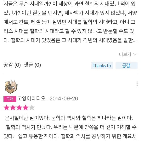
지금은 무슨 시대일까? 이 세상이 과연 철학의 시대였던 적이 있
었던가? 이런 질문을 던지면, 제자백가 시대가 있지 않았냐, 서양
에서도 칸트, 헤겔 등이 살았던 시대를 철학의 시대라고, 아니 그
리스 시대를 철학의 시대라고 할 수 있지 않냐고 반문할 수도 있
다. 철학의 시대가 있었음은 그 시대가 격변의 시대였음을 말한다
고 할 수 있다. 격변의 시대에 사람은 어떤 존재인가, 어떻게 살아
더보기
야 하는가를 추구하는 학문이 나타날 수밖에 없고, 이런 학문이
공감 (
0
)
댓글 (0)
사람들에게 길을 인도해주는 역할을 하기도 하기 때문이다. 그리
고 이런 학문을 우리는 철학이라고 한다. 따라서 이 책의 제목처
럼 철학과 역사의 만남은 당연한 일이다. 오히려 역사와 만나지
메뉴
않는 철학은 철학이 아니라 공허한 상상, 환상에 불과하리라. 그
고양이라디오
2014-09-26
래서 철학은 현실에 대한 응전이라고 할 수 있으며, 그 응전이 시
대성을 획득하면 역사성까지도 획득해서 지금까지 살아남게 된
문사철이란 말이있다. 문학과 역사와 철학은 하나라는 말이다.
다. 그러면 과연 지금은 무슨 시대일까? 지금 우리에게 필요한 철
철학과 역사가 만났다. 우리는 덕분에 양쪽을 더 깊이 이해할 수
학은 무엇일까 되묻지 않을 수 없다. 이렇게 되묻지 않는다면 철
있다. 쉽고 유용한 책이다. 철학과 역사를 공부하기 위한 개요서
학에 대한 공부, 또는 철학 공부는 필요없게 된다. 오로지 자본이