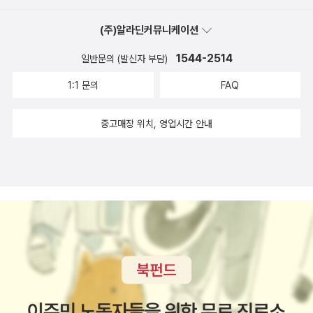
불편하다.
간되기 시작하고 쉽게 읽는 철학책들이 많이 쏟아져 나올 듯 하
(주)알라딘커뮤니케이션
다. 특히 철학과 역사, 철학과 문화, 철학과 영화 등... 독자들에게
1544-2514
보다 쉽고 흥미롭게 다가서려는 철학책들이 많이 나올 듯 하다.
일반문의 (발신자 부담)
이 참에 철학책 한 권 잘 골라서 읽어봐야겠다.
1:1 문의
FAQ
중고매장 위치, 영업시간 안내