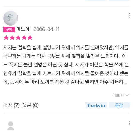
다. 이 책은 세 번째 부류에 들어간다. 글쓴이는 역사와 철학이 서
로 영향을 끼치는 모습을 보여주려고 이 책을 썼다고 한다. 하지
메뉴
만 이건 이미 대부분 철학개론서에 있는 내용이어서 그리 신선하
마노아
2006-04-11
지는 않다. 게다가 이 책은 서양철학뿐만 아니라 공자나 노자 같
은 동양철학도 다루고 있다. 즉 너무 많은 것이 들어 있어 깊이에
저자는 철학을 쉽게 설명하기 위해서 역사를 빌려왔지만, 역사를
서도 별로 기대할 거리가 없다. 그럼에도 이 책에 장점이 있다면
공부하는 내게는 역사 공부를 위해 철학을 빌려온 느낌이다. 어
중고등학생들도 줄줄 읽을 수 있을 정도로 매우 쉽고 간결하게 써
느 쪽이든 틀린 설명은 아닌 듯 싶다. 저자가 이같은 책을 쓰게 된
졌다는 것, 쪽수가 200페이지도 안돼서 한나절이면 읽을 수 있다
연유가 철학을 쉽게 가르치기 위해서 역사를 끌어온 것이라 했는
는 것, 철학개론서를 단지 요약한 것이 아니라 글쓴이의 눈으로
데, 동시에 두 마리 토끼를 잡은 것 같다고 말하면 아주 기뻐하지
옛날 철학에서 현대를 바라보려고 한 흔적이 있다고 할 수 있다.
않을까.역사를 가르침에 있어서도 철학 얘기가 나오면 사실 어렵
한번에 동서양 철학의 간단한 흐름을 알고 싶다면 이 책이 괜찮을
더보기
기도 했다. 덕분에 이 책 도움으로 나 자신이 먼저 이해를 할 수
것이다. 철학을 전혀 몰랐어도 쉽게 읽을 수 있을 것이다.
공감 (
7
)
댓글 (0)
있어서 좋은 교과서가 된 셈이다.(현재 진도로는 십자군 전쟁이
해당.. ^^;)아무래도 철학 전공이고 역사는 비전공이다 보니 내용
중 사소하게 틀린 부분도 눈에 띄었다. 조선의 관직 중 사헌부와
메뉴