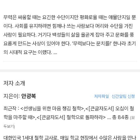
무력은 싸움할 때는 요긴한 수단이지만 평화로울 때는 애물단지일 뿐
이다. 사회를 유지하려면 힘깨나 쓰는 사람보다 머리와 수단을 가진
사람이 필요하다. 거기다 백성들의 삶을 올곧게 잡아 주고 문화를 풍
요롭게 만드는 사상이 있어야 한다. '무력보다는 문치를!' 한나라 초기
의 시대적 요구는 이랬다.
이런 상화에서 공자의 가르침은 둘도 없이 적당한 사상이었다. 공자
는 폭력을 혐오했다. 사랑과 분수에 맞는 처신을 강조하여 알아서 윗
저자 소개
사람을 존경하고 스스로의 처지에 만족하게 하는 유가의 주장은, 겁
먹을 민주의 마음을 이루만져 줄 뿐만 아니라 자발적 복종을 유도하
지은이:
안광복
저자파일
신간알림 신청
는 효과가 있었다. - 본문 58쪽에서
최근작 :
<선생님을 위한 마음 챙김 철학>
,
<[큰글자도서] 오십이 철
학을 마주할 때>
,
<[큰글자도서] 철학으로 돌파하라>
… 총 84종
(모
두보기)
대한민국 1세대 철학 교사로, 매일 학교 현장에서 수많은 사람을 만나