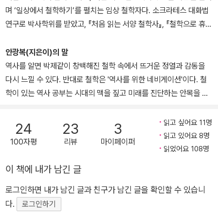
며 ‘일상에서 철학하기’를 펼치는 임상 철학자다. 소크라테스 대화법
연구로 박사학위를 받았고, 『처음 읽는 서양 철학사』, 『철학으로 휴식
하라』, 『철학, 역사를 만나다』, 『A4 한 장을 쓰는 힘』 등 수많은 베스
트셀러를 집필해 40만 명이 넘는 독자를 매혹적인 철학의 세계로 이
안광복(지은이)의 말
끌었다. ‘나에게 절실한 지혜, 알고 싶은 지식을 찾기 위해 글을 쓴
역사를 알면 박제같이 창백해진 철학 속에서 뜨거운 정열과 감동을
다’는 신념으로 끝없이 공부한다. 철학 교사로 십 대들을 만나 숱한 고
다시 느낄 수 있다. 반대로 철학은 '역사를 위한 네비게이션'이다. 철
민을 들으면서 이를 해결해 줄 혜안을 찾기 위해 연구했고, 그 결과로
학이 있는 역사 공부는 시대의 맥을 짚고 미래를 진단하는 안목을 갖
나온 책이 10만 부 베스트셀러 『열일곱 살의 인생론』이다. 『오십이
게 한다.
철학을 마주할 때』는 ‘중년의 위기’에 필요한 지혜를 담은 책이다. 스
읽고 싶어요 11명
24
23
3
스로 오십 대의 중턱을 넘어서면서 이번에도 자기 자신에게 절실한
읽고 있어요 8명
100자평
리뷰
마이페이퍼
문제를 해결하기 위해 매달렸다. 아파봤던 사람만이 아픔을 제대로
읽었어요 108명
이해하기에, 불안과 공허, 헛헛함과 외로움 등 중년의 위기를 넘으며
이 책에 내가 남긴 글
겪은 고민을 진솔하게 담았다. 그리고 이 과정에서 깨달은 지혜를 삶
의 모든 계절로 나눠 정성스럽게 엮어냈다. 흔히 인생의 중반부에 들
로그인하면 내가 남긴 글과 친구가 남긴 글을 확인할 수 있습니
어선 중년을 ‘인생의 가을’이라고 한다. 하지만 이 책에서 저자는 오십
다.
로그인하기
대 안에도 봄, 여름, 가을, 겨울이 있다고 말하며, 다가올 모든 계절을