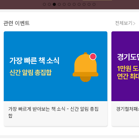
관련 이벤트
전체보기
가장 빠르게 받아보는 책 소식 - 신간 알림 총집
경기컬처패스
합