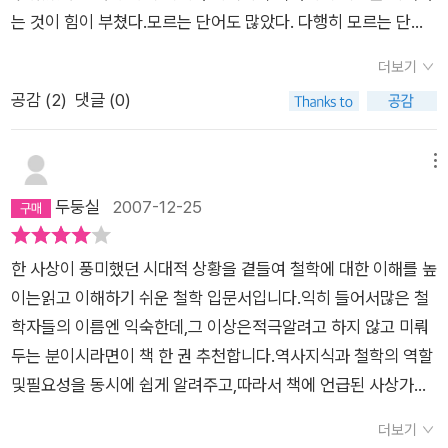
데 그럼 내가 가져야 할는 철학은 뭐지?- 라는 물음이다.
는 것이 힘이 부쳤다.모르는 단어도 많았다. 다행히 모르는 단어
에는 주석이 많이 달려있었다.그래도 역시 역사를 이해하기는 힘
더보기
이든다. 더 자세히 나와있었으면 하였다.세계사를 이해하기 위해
공감 (
2
)
댓글 (0)
선 세계사 책을 한번 보고서 이 책을 보는 것이 더 좋을 것 같다.
세계사 책을 한번 꼭 봐야겠다.
메뉴
두둥실
2007-12-25
한 사상이 풍미했던 시대적 상황을 곁들여 철학에 대한 이해를 높
이는읽고 이해하기 쉬운 철학 입문서입니다.익히 들어서많은 철
학자들의 이름엔 익숙한데,그 이상은적극알려고 하지 않고 미뤄
두는 분이시라면이 책 한 권 추천합니다.역사지식과 철학의 역할
및필요성을 동시에 쉽게 알려주고,따라서 책에 언급된 사상가들
의 책을 읽어봐야겠다는 의지가 불끈 솟네요~잘 알지 못했던 내
더보기
용들도 숨겨져 있고,편안하게 읽어보실겁니다!