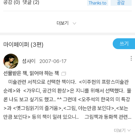
공감 (
0
)
댓글 (2)
실, 이 책은 이런 아테네를 다루지 않고 스파르타를 다룬다. 지금
의 개발독재와 비슷하다고, 그리고 그것은 오래가지 못한다고. 이
렇게 이 책은 과거 철학을 이야기하지만 끊임없이 현재를 이야기
더보기
하고 있다. 격동의 세계사 장면 장면에서 철학이 한 역할을, 그리
고 그 철학의 의미를 쉽게 정리해서 전달해 주고 있다. 아마도 청
쓰기
마이페이퍼 (3편)
소년들이 학교에서 또는 책을 읽으면서 들어보았음직한 철학자
들, 아리스토텔레스, 아퀴나스, 데카르트, 공자, 노자, 헤겔, 마르
섬사이
2007-06-17
메뉴
크스, 니체, 비트겐슈타인 등에 대해, 그들의 철학 세계에 대한 자
선물받은 책, 읽어야 하는 책
세한 주석보다는, 그 시대의 모습, 그 시대에서 요구하였던 사상,
미술관련 서적으로 선택한 책이다. <이주헌의 프랑스미술관
철학에 대해서 알려주고 있어서 그리 어렵지 않게 철학을 접할 수
순례>와 <가우디, 공간의 환상>은 지니를 위해서 선택했다. 물
있다는 장점이 있다. 다만, 그 장점이 철학자와 역사에 대해서는
론 나도 보고 싶기도 했고.. ^^ 그런데 <오주석의 한국의 미 특강
어느 정도 인식을 할 수 있지만, 정작 그 철학 자체에 대해서는 별
>과 <옛그림읽기의 즐거움>,<그림, 아는만큼 보인다>,<보는
로 말하지 못하고 있다는 단점이 있다. 장점이 단점이 될 수도 있
만큼 보인다> 등의 책이 밀려 있으니.. 그림책과 동화책 관련
지만, 처음 철학을 접하는 사람들에게는 이 단점이 오히려 장점이
서적으로는 <그림책>, <미래의 독자>, 그리고 <그림책 쓰는 법
될테니 철학에 처음 입문하는 사람이나, 청소년들에게 유익할 수
더보기
>을 선택했다. <그림책 쓰는 법>은 작가가 되겠다는 욕심 때문