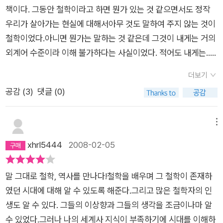
니, 다양한 분야에 대한 긍정적인 관심은 늘 필요하지 싶다. 그리
책이다. 그동안 철학이라고 하면 뭔가 있는 것 같으면서도 정작
고 그런 관심을 끌어오는 데에는 이같은 대중서가 큰 역할을 하기
우리가 살아가는 현실에 대해서아무 것도 말하여 주지 않는 것이
마련이다. 작가의 부지런함에 고마움을 표하며, 다음 만남도 기
철학이었다.아니면 뭔가는 말하는 것 같은데 그것이 내게는 거의
대해 본다.
외계어 수준이라 이해 불가하다는 사실이었다. 적어도 내게는...
사람이 살아가는데 철학이 있어야 한다고 하고국가를 운영하는
더보기
데도 철학이 있어야 한다는데그 둘은 도저히 내게 따로 국밥처럼
공감 (
3
)
댓글 (0)
만 느껴졌다.각각은 이해가 되도 왜 그게 서로 관련되며 현실에
어떠한모습으로 나타나는지 모르겠다는 것이였다.결국 철학은
끼리끼리의 학문일 따름이었다.그런데 <철학, 역사를 만나다>
메뉴
는 어떻게 철학이라고 하는 것이 현실과 관련이 있는지, 어떻게
xhrl5444
2008-02-05
현실에 영향을 미칠 수 있는지 보여준다. 그리고 왜 중요한지를
남김없이 보여준다. - 왜 우리가 그토록 무기력하다고 느낀 조선
말 그대로 철학, 역사를 만나다!철학을 배우며 그 철학이 존재하
왕조가 500년을 이어올 수 있었던 저력이 어디 있었으며- 강력
였던 시대에 대해 알 수 있도록 해준다.그리고 많은 철학자의 인
한 왕권을 자랑하던 진시황의 진왕조가 단지 진시황이 죽은지몇
생도 알 수 있다. 그들의 이상향과 그들의 생각을 조금이나마 알
십년만에 무너졌는지...그리고 더불어 한가지 숙제가 생겨버렸는
수 있었다.그러나 나의 세계사 지식이 부족하기에 시대를 이해하