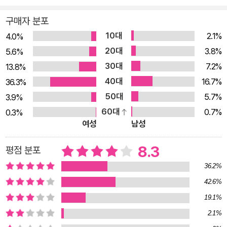
사랑할 수 있게 안내한다. 수많은 강연과 집필을 통해 독자들과 만나
구매자 분포
며 다양한 생각과 고민을 듣고 있다. 그리고 주말마다 남산도서관에
10대
2.1%
4.0%
서 머물며 그들이 간절하게 원할 지혜를 모으곤 한다. 임상 철학자답
20대
3.8%
5.6%
게, 앞으로도 인생 후반기에 필요한 철학을 꾸준히 길어 올릴 예정이
30대
7.2%
13.8%
다.
40대
16.7%
36.3%
50대
5.7%
3.9%
60대
0.7%
0.3%
여성
남성
8.3
평점 분포
36.2%
42.6%
19.1%
2.1%