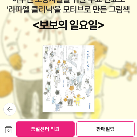
뒤로가
기
보관함담기
품절센터 의뢰
판매알림