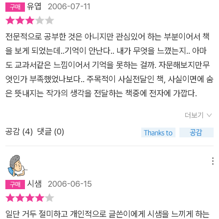
사간원을 바꿔서 설명했다는....;;.; 이 정도는 애정으로 넘어갈 수
유엽
2006-07-11
있다. (물론 내 책에는 수정을 해 놓았지만.) 광택이 나는 종이가
번쩍여서 그도 좀 맘에 안 들었지만 이것도 개인적인 취향일 뿐이
전문적으로 공부한 것은 아니지만 관심있어 하는 부분이어서 책
고...^^;; 책이 쉽게 금방 넘어가는 것은 하나의 장점이다. 철학을
을 보게 되었는데..기억이 안난다.. 내가 무엇을 느꼈는지.. 아마
작정하고 설명하고자 하면 백과사전 두께도 모자라지 싶으니까.
도 교과서같은 느낌이어서 기억을 못하는 걸까. 자문해보지만무
정치, 경제, 사회, 문화, 교육, 역사, 철학... 그 어느 것도 사실 따로
엇인가 부족했었나보다.. 주목적이 사실전달인 책, 사실이면에 숨
놀지 않는다. 모두 유기적으로 혹은 그보다 더 깊게 서로를 간섭
은 뜻내지는 작가의 생각을 전달하는 책중에 전자에 가깝다.
하며 영향을 미치며 작용하고 있다. 그 흐름을 잘 읽을 수 있는
사람이 그 분야 모두 제대로 이해하게 되는 것이 아닐까. 생각해
더보기
보면, 내가 수학능력시험을 치를 때에는 그런 까닭에 과목을 섞어
공감 (
4
)
댓글 (0)
서 문제가 출제되곤 했다. 이를테면 국사 문제에 지리, 사회가 같
이 섞여 있는 모양. 그래서 어느 한 과목이 조금 약해도, 다른 과
메뉴
목의 지식에 기대어 문제를 풀 수 있게 출제했었는데, 요새는 영
시샘
2006-06-15
역이 다 세분화되어서(시험지조차 구분되어 있다) 이전같은 기대
기(?)는 조금 힘들지 싶다. 그러나 시험문제는 따로 각각일지라
도 우리의 생활과 삶, 전체에서는 모두 섞이어 작용하는 그들이
일단 거두 절미하고 개인적으로 글쓴이에게 시샘을 느끼게 하는