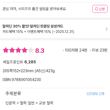
관심 저자, 시리즈의 출간 알림을 받아보세요
신청
알라딘 30% 할인! 알라딘 만권당 삼성카드
카드혜택 15% + 이벤트혜택 15% (~2025.12.31)
8.3
100자평 24편
리뷰 23편
세일즈포인트
6,285
205쪽
152*223mm (A5신)
423g
ISBN 9788901054230
주제분류
신간알림 신청
인문학
>
철학 일반
>
교양 철학