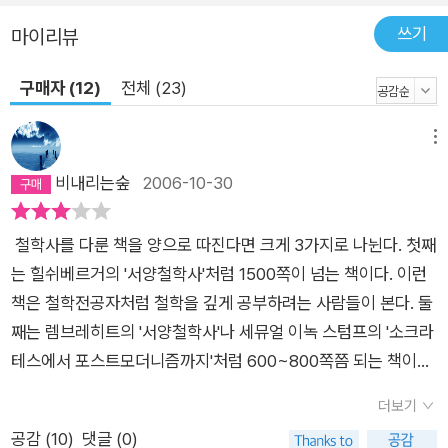
쓰기
마이리뷰
구매자 (12)
전체 (23)
메뉴
비내리는숲
2006-10-30
철학사를 다룬 책을 양으로 따진다면 크게 3가지로 나뉜다. 첫째
는 힐쉬베르거의 '서양철학사'처럼 1500쪽이 넘는 책이다. 이런
책은 철학전공자처럼 철학을 깊게 공부하려는 사람들이 본다. 둘
째는 렘브레히트의 '서양철학사'나 세뮤얼 이녹 스텀프의 '소크라
테스에서 포스트모더니즘까지'처럼 600~800쪽쯤 되는 책이다.
나름대로 철학을 공부하겠다고 마음먹은 사람들이 주로 본다. 셋
더보기
째는 200~300쪽정도 되는 책이다. 철학을 알고는 싶지만 600
공감 (
10
)
댓글 (0)
쪽이나 되는 책은 부담이 되는 사람들이 교양을 얻을 목적으로 본