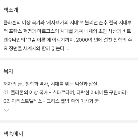
책소개
플라톤의 이상 국가와 '제자백가의 시대'로 불리던 춘추 전국 시대부
터 프랑스 혁명과 마르크스의 시대를 거쳐 니체의 초인 사상과 비트
겐슈타인의 '그림 이론'에 이르기까지, 2000여 년에 걸친 철학의 주
요 장면을 세계사와 함께 읽는다.
책은 철학에 '역사'라는 온기를 불어넣어 생생하게 되살려냄으로써 철
목차
학이 딱딱하게만 느껴지는 청소년이나 마땅한 철학 입문서를 찾지 못
한 독자들이 쉽고 재미있게 철학과 역사를 함께 이해할 수 있도록 돕
저자의 글_ 철학과 역사, 시대를 엮는 씨실과 날실
는다.
01. 플라톤의 이상 국가 - 스타르타여, 타락한 아테네를 구원하라!
02. 아리스토텔레스 - 그리스 웰빙 족의 이상과 꿈
각 장의 말미에는 '시대 속으로', '인물 속으로', '사상 속으로' 등 별도
의 코너를 달아서 본문에서 미처 다루지 못한 철학자의 생애과 그에
얽힌 에피소드, 관련된 철학의 개념들, 후대에 미친 영향 등을 좀더 깊
책속에서
이 탐구할 수 있도록 하였다.