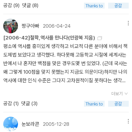
있다. 덧글 147쪽 로크를 이야기하고 있는 장면에서 '빈 서판' 이
공감 (
9
)
댓글 (8)
이 아니라 서평에서 그림책 전반에 대한 설명을 잘 담아놓았다는
론을 이야기할 때, 사소하지만 중요한 용어 실수(사실은 조판 실
평가가 있어서였다. 철학관련도서로 <젊은 베르테르의 기쁨
수겠지만), 빈 서판(tabla rosa)라고 되어 있는데, 이는 빈 서판(t
>을 선택했는데, 아직 책꽂이에 <철학 콘서트>나 <철학, 역사
짱구아빠
2006-04-24
메뉴
abla rasa)라고 해야 할 듯.
를 만나다>, <아무도 기획하지 않은 자유>,<당신의 그림자가
[2006-42]철학,역사를 만나다(안광복 지음)
울고있다>가 줄서서 읽어주기를 기다리고 있어서 언제쯤 읽게
평소에 역사를 흥미있게 생각하고 비교적 다른 분야에 비해서 책
될 지는 나 자신도 모르겠다. 어느 날 불쑥 손이 가는대로 읽는
도제법 보았다고 생각했다. 하다못해 고등학교 시절에 세계사는
수 밖에. 엄마로서 고른 책도 있다. 이제 슬슬 비니의 한글 배
반에서 나 혼자만 백점을 맞은 경우도몇 번 있었다. (근데 국사는
우기에 대해 관심을 가져야 할 것 같아서 <한글아, 놀자>를 골랐
왜 그렇게 100점을 맞지 못했는지 지금도 의문이다)하지만 나의
고, 아이들과의 미술관 나들이에 대한 자세를 가다듬고자 <나는
역사에 대한 인식 수준은 그다지 고차원적이질 못하다는 생각이
야 꼬마 큐레이터>를 골랐다. 그리고 아이들 글짓기 교육에 대
다.단지 텔레비젼에서 방영하는 퀴즈 프로그램의 단답형 문제만
한 이야기를 담을 책으로 <프리덤 라이터스 다이어리>를 골랐
더보기
잘 맞히는 '팩트'에만강한 측면이 있으며,'史觀'이랄까 하는 역사
다. 그저 내 관심을 따라 선택한 책은 <끄르일로프 우화집>이
공감 (
1
)
댓글 (3)
전반을 바라보는 일관된 논리를 갖지는 못했다. 역사적 유물론에
다. 전에 중학교 2학년 아들에게 권하는 우화에 대한 스크랩을 한
서 말하는 역사 발전의 5단계설은 실제 역사의 진행과정에 대입
게 있었는데 거기에 소개된 세 권의 우화집 중에 하나다. 읽어보
해 보면별로 잘 들어맞는 것 같지도 않고, 실증주의 사학은 식민
눈보라콘
2005-12-28
메뉴
고 더 관심이 가면 나머지도 구입해볼까 한다. 그 외에 내가 읽어
사관이라는 이야기를 귀에 못이 박히도록 들어서인지 친근감이