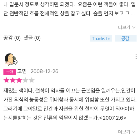
나 입문서 정도로 생각하면 되겠다. 요즘은 이런 책들이 좋다. 일
판치는 사회, 그 자본으로 인해 사람들이 불행해지는 시대, 승자
단 전반적인 흐름 전체적인 상을 잡고 싶다. 숲을 먼저 보고 그 다
독식의 시대, 실명 신자유주의 시대에 우리는 어떤 철학을 지녀야
음 에 나무를 보고싶다.
할까. 아니 우리에게 앞길을 제시해 주는 철학이 무엇일까 고민을
더보기
해야 한다. 그러한 고민을 생산적이고 발전적인 것으로 만들기 위
공감 (
0
)
댓글 (0)
해 우리는 과거를 되돌아볼 필요가 있다. 역사는 과거와 현재의
끊임없는 대화라는 말도 있듯이, 과거를 되돌아보는 일은 현재를
메뉴
파악하는 일이고 미래를 인식하는 일이기 때문이다. 이 과거에는
고민
2008-12-26
역사만이 아니다. 바로 그 시대의 철학도 담겨 있다. 철학이 시대
정신이라면, 철학에는 그 시대의 모습과 그 시대를 헤쳐나가려는
노력이 온전히 담겨 있기 때문이다. 이 책은 그러한 시도를 하고
재밌는 책이다. 철학이 역사를 이끄는 근본임을 일깨우는.인간이
있다. 지금까지 인류의 역사에서 중요한 순간, 그 순간을 함께 했
가진 의식의 능동성은 위대함과 동시에 위험함 또한 가지고 있다.
던 철학에 대해 이야기를 하고 있다. 즉 철학은 역사와 떨어질 수
그러기에 그야말로 인간과 자연을 위한 철학이 무엇이 되어야하
없다는 사실을 역사적인 고찰을 통해 우리에게 알려주고 있는 것
는지를밝히는 것은 인류의 임무이지 않겠는가.<2007.2.6>
이다. 부제도 세계사에서 포착한 철학의 명장면이니 말이다. 총 1
더보기
6개의 철학 장면이 나온다. 민주주의의 꽃이라던 아테네부터. 사