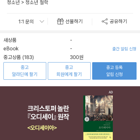
청소년
>
청소년 철학
선물하기
공유하기
새상품
-
eBook
-
출간 알림 신청
중고상품 (183)
300원
중고
중고
중고 등록
알라딘에 팔기
회원에게 팔기
알림 신청