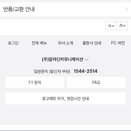
돌의 산출물이 랭보 시문학의 본질을 구성하게 된다. 초기의 시편
반품/교환 안내
들은 반교권주의가 시의 중심 테마였으나, 보불전쟁이나 파리코
뮌을 거치면서 그의 날카롭고 신랄한 어휘는 부르주아 혹은 제국
주의의 지배자들을 향한 사회 ‧ 정치 비판으로 옮겨갔다. 1870년
의 작품은 이데올로기적 투쟁이라기보다는 사회 지배 세력에 대
로그인
전체 메뉴
회사 소개
출판사 안내
PC 버전
한 어린 시인의 감성적 항거에 머물렀다고 볼 수 있으나, 파리코
뮌과 코뮌의 처참한 몰락 이후에는 사회를 집단적 진보의 대상으
(주)알라딘커뮤니케이션
로 보기 시작했으며, 시의 사회적 책무와 ‘투시자’로서의 시인의
1544-2514
역할을 강조했다. 당신이 어두운 세수를 할 때 길을 잃으러 가고,
일반문의 (발신자 부담)
가고, 가는 길 신화적 상상력, 위력적인 리듬, 풍성하고 섬세한 시
1:1 문의
FAQ
어로 평단과 독자에게 확고한 지지를 받고 있는 시인 김근이 세
번째 시집 『당신이 어두운 세수를 할 때』(문학과지성사, 2014)를
중고매장 위치, 영업시간 안내
출간했다. 시인은 첫 시집 『뱀 소년의 외출』(문학동네, 2005)에
서 이곳이 아닌 저곳에 대한, 울타리 안이 아닌 밖을 향한 동경과
희망을 실천하기 위해 설화적 시공간의 흐물거리는 여정을 감내