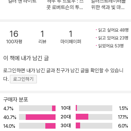
컬러 앤 라이트
하우 투 드로우 : 스
일러스트레이터를
콧 로버트슨의 투시
위한 색과 빛 마스
원근법
터 가이드북 : COL
OR & LIGHT
읽고 싶어요 48명
16
1
1
읽고 있어요 23명
100자평
리뷰
마이페이퍼
읽었어요 53명
이 책에 내가 남긴 글
로그인하면 내가 남긴 글과 친구가 남긴 글을 확인할 수 있습니
다.
로그인하기
구매자 분포
10대
1.5%
4.7%
20대
17.1%
40.7%
30대
6.0%
14.0%