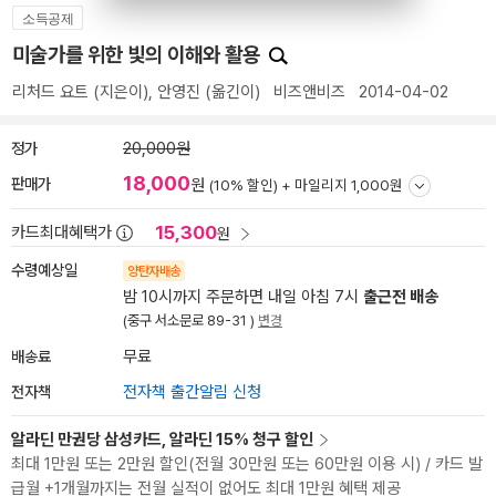
소득공제
미술가를 위한 빛의 이해와 활용
리처드 요트
(지은이),
안영진
(옮긴이)
비즈앤비즈
2014-04-02
정가
20,000원
18,000
판매가
원
(10% 할인) +
마일리지 1,000원
15,300
카드최대혜택가
원
수령예상일
양탄자배송
밤 10시까지 주문하면 내일 아침 7시
출근전 배송
(중구 서소문로 89-31 )
변경
배송료
무료
전자책
전자책 출간알림 신청
알라딘 만권당 삼성카드, 알라딘 15% 청구 할인
최대 1만원 또는 2만원 할인(전월 30만원 또는 60만원 이용 시) / 카드 발
급월 +1개월까지는 전월 실적이 없어도 최대 1만원 혜택 제공