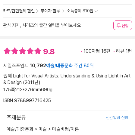
카드/간편결제 할인
무이자 할부
소득공제 810원
관심 저자, 시리즈의 출간 알림을 받아보세요
신청
9.8
100자평 16편
리뷰 1편
세일즈포인트
10,792
예술/대중문화 주간 80위
원제 Light for Visual Artists: Understanding & Using Light in Art
& Design (2011년)
175쪽
213*276mm
690g
ISBN 9788997716425
주제분류
신간알림 신청
예술/대중문화
>
미술
>
미술비평/이론