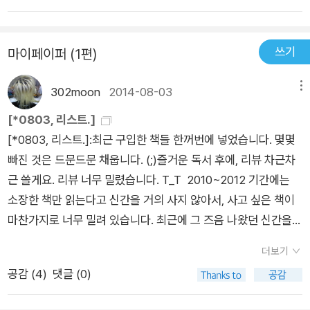
쓰기
마이페이퍼 (1편)
302moon
2014-08-03
메뉴
[*0803, 리스트.]
[*0803, 리스트.]:
최근 구입한 책들 한꺼번에 넣었습니다. 몇몇
빠진 것은 드문드문 채웁니다. (;)즐거운 독서 후에, 리뷰 차근차
근 쓸게요. 리뷰 너무 밀렸습니다. T_T 2010~2012 기간에는
소장한 책만 읽는다고 신간을 거의 사지 않아서, 사고 싶은 책이
마찬가지로 너무 밀려 있습니다. 최근에 그 즈음 나왔던 신간을
더러 구입했는데, 그것은 차차 다른 리스트에 붙이겠습니다. (웃
더보기
음) 나의 방랑 랭보는 시적 진화가 매우 급격했던 시인이다. 랭보
공감 (
4
)
댓글 (0)
의 뛰어난 감성과 지성은 다른 상징주의의 대표자인 보들레르나
폴 발레리와는 달리 완충장치 없이 격렬히 맞부딪히며, 이러한 충