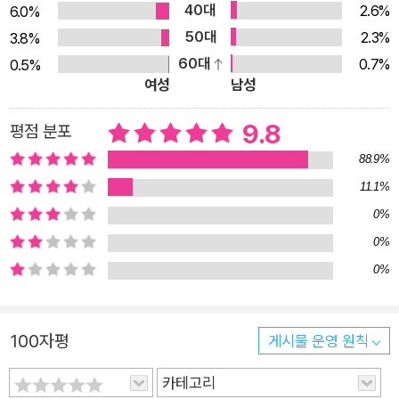
40대
2.6%
6.0%
50대
2.3%
3.8%
60대
0.7%
0.5%
여성
남성
9.8
평점 분포
88.9%
11.1%
0%
0%
0%
100자평
게시물 운영 원칙
카테고리