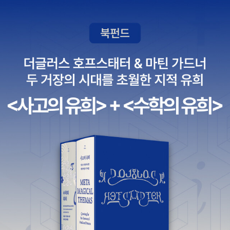
해냈다. 그런가 하면 두 번째 시집 『구름극장에서 만나요』(창비,
2008)에서는 오랫동안 ‘안’을 버리고 ‘바깥’에 소속되고자 했으
나 거듭 실패하고 끝내 안으로의 회귀마저 불가능해진 자에게 지
금 현재 허락된 위치가 어디인지를 탐지했다. 그 결과 길 잃은 자
에게는 구름과도 같은 무형의, 영사된 화면과도 같은 비실재의 공
간만 주어질 뿐이었는데, 시인은 거기서라도 ‘우리’가 조우할 수
있는 가능성을 타진한 바 있다. 그 후 6년이 흘렀다. 김근의 시적
화자는 그동안 어디에서 무얼 하고 있었을까. 이 시집의 머리말
격인 ‘시인의 말’을 대답으로 읽을 수 있겠다. 동시에 시 쓰는 자
의 숙명으로도 읽힌다. 모음들이 쏟아진다 이재훈 (시인) : 정재
학의 시는 90년대 후반부터 전위의 새로운 대안으로 떠오른 하
나의 영토이자 세계다. 이천년대의 소위 모던한 시인들치고 정재
학 시에 빚을 지지 않은 자는 드물다. 그는 시공간을 넘나드는 상
상력과 환상적이고 그로테스크한 이미지, 미니멀리즘의 감각세
계, 그리고 예민한 정신분석의 세계에까지 다양한 범주로 전위적
인 개성을 선보였다. 하지만 그의 세계는 새로움의 외피를 입은