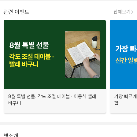
관련 이벤트
전체보기
8월 특별 선물. 각도 조절 테이블 · 이동식 빨래
가장 빠르게
바구니
합
책소개