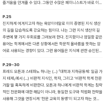
즐거움을 안겨줄 수 있다. 그동안 수많은 페미니스트가 바로 이
메시지를 다양한 방식으로 전해왔다.
P.25
진지하게 여겨지고자 하는 욕망이야말로 이미 증명된 지식 생산
의 길을 답습하도록 강요하는 힘이다. 나는 그런 지식 생산의 길
주변에 몇 가지 우회로를 그려보려 한다. 진지함이나 엄밀함 같은
용어는 학계에서든 다른 상황에서든 학문적 올바름을 뜻하는 암
어로 사용되는 경향이 있다. 그런 용어들은 지식에 관한 승인된
방법론에 따라 이미 알려진 것을 공식화하는 훈련 및 학습의 한
형태를 나타내지만, 시각적 통찰이나 분방한 상상력은 감안하지
P.29~30
않는다. 어떤 종류든 간에 훈련은 벤야민식의 지식 접근법, 즉 지
프레드 모튼과 스테파노 하니는 (…) 「대학과 지하공동체: 일곱 가
도에 표시되지 않은 길을 따라 “틀린” 방향으로 걸어가기를 거부
지 테제」에서 (…) 비판적 지식인, 학자, 그리고 ‘비판적 학계 전문
하는 방식으로 이루어진다. 그것은 명확히 밝혀진 영역에 머물러
가들’을 혹독하게 비판한다. 모튼과 하니에게 비판적 학계는 침략
있겠다는 뜻이며, 출발하기도 전에 가야 할 방향을 정확히 알고
적인 전문화에 대한 해답이 아니라, 동일한 도구와 적법화 전략을
있다는 뜻이다.
사용해 그것을 연장시켜 ‘전문 교육의 동맹’이 되고자 하는 것일