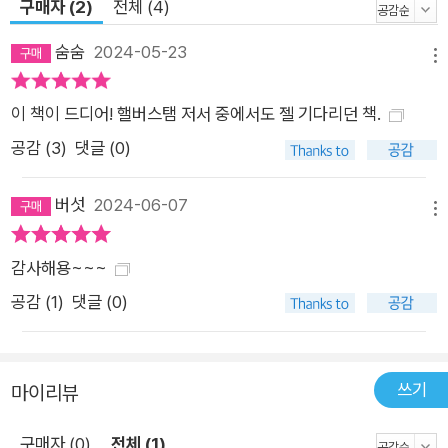
가지로, <치킨 런>의 진저, <꼬마 돼지 베이브>의 베이브, <니
구매자 (2)
전체 (4)
모를 찾아서>의 도리와 같은 만화 캐릭터들이 틀리고, 길을 잃
숨숨
2024-05-23
고, 지는 것에는 무언가 강력한 힘이 존재하는 것을 알 수 있다.
메뉴
우리가 각자의 실패를 한데 모은다면 이들 애니메이션처럼 행복
이 책이 드디어! 핼버스탬 저서 중에서도 젤 기다리던 책.
하고 생산적인 실패를 통해 승자를 충분히 끌어내릴 수도 있다.
실패는 다른 종류의 성공이 될 수 있다. ‘저급 이론’과 ‘실없는 아
공감 (
3
)
댓글 (0)
카이브’에서 새로운 존재 양식을 탐구하다! 성공에 대한 기존의
이해를 뒤집기 위해서는 기존의 앎의 아카이브에 균열을 내야 한
버섯
2024-06-07
메뉴
다고 핼버스탬은 주장하며, 이를 위해 ‘저급 이론’을 제안한다. 저
급 이론은 기이한 아카이브에서 파생된다. 저자는 이 저급 이론을
감사해용~~~
무기 삼아 독자들이 뒷골목으로, 음습한 지하실로, 저급한 이론의
공감 (
1
)
댓글 (0)
창고로 도발적인 여행을 떠나보라고 하다. 북미의 이데올로기와
감성에 만연한 ‘성공’ 서사를 방해하기 위한 실패 이론. 핼버스탬
은 급진 페미니즘, 마르크스주의, 퀴어 사상의 복잡한 이론적 패
쓰기
마이리뷰
러다임과 대중문화의 기이하고 때로는 암울한 유물 사이를 두루
살피며 실패의 의미를 탐구한다. 물론 이 여정에 죽은 백인 철학
구매자 (0)
전체 (1)