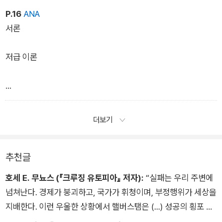
P.16
ANA
서론
저급 이론
대안은 무엇인가?
더보기
(전략). 우리는 모두 꿈이 산산조각나고, 희망이 짓뭉개지며, 환
추천글
상이 깨지는 일에 익숙하다. 그런데 희망 다음에는 무엇이 오
는 걸까?
호세 E. 무뇨스 (『크루징 유토피아』 저자):
“실패는 우리 주변에
넘쳐난다. 경제가 붕괴하고, 국가가 휘청이며, 부정행위가 세상을
지배한다. 이런 우울한 상황에서 핼버스탬은 (…) 성공의 횡포 바
깥에서 생각해볼 수 있게 한다. (…) 반직관적이고 예상치 못한 방