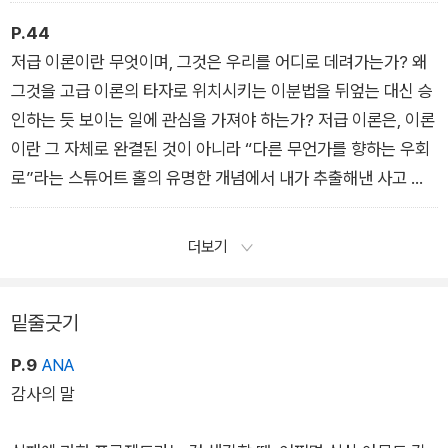
뿐이다. (…) 그러면 대학의 지하공동체는 무엇이 되고자 하는가?
시험 성적과 평가 시스템에 얽매이지 않는 일련의 지적 실천을 통
P.44
해 탈주하는 지식인들로 구성된 비전문가 집단을 구성하고자 한
저급 이론이란 무엇이며, 그것은 우리를 어디로 데려가는가? 왜
다. 이 비전문가화의 목표는 폐기하는 것이 아니다. 모튼과 하니
그것을 고급 이론의 타자로 위치시키는 이분법을 뒤엎는 대신 승
는 탈주하는 지식인을 이것의 제거와 폐기, 저것의 건립과 재건립
인하는 듯 보이는 일에 관심을 가져야 하는가? 저급 이론은, 이론
에 반대하는 존재로 설정한다. 그것은 “교도소의 폐기보다는 교
이란 그 자체로 완결된 것이 아니라 “다른 무언가를 향하는 우회
도소나 노예제, 임금제를 가질 수 있는 사회의 폐기, 그러므로 뭔
로”라는 스튜어트 홀의 유명한 개념에서 내가 추출해낸 사고 모
가를 제거하기 위한 폐기가 아닌, 새로운 사회를 건립하기 위한
형이다. 다시금 우리는 길 찾기보다 길 잃기의 유용성을 생각해볼
폐기다.”
수 있으며, 그럼으로써 벤야민식 산책 혹은 상황주의자들의 표류
더보기
derive처럼 계획되지 않고 기대되지 않은, 즉흥적인 도보 여행을
고안해내야 한다.
밑줄긋기
P.9
ANA
감사의 말