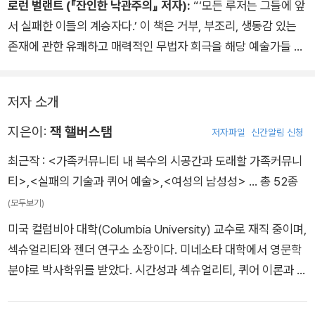
로런 벌랜트 (『잔인한 낙관주의』 저자):
“‘모든 루저는 그들에 앞
식으로 설득력 있는 이 책은 오늘날 우리의 비평적 지평을 제한하
서 실패한 이들의 계승자다.’ 이 책은 거부, 부조리, 생동감 있는
는 수많은 장애물과 교착상태를 뚫고 나아간다.”
존재에 관한 유쾌하고 매력적인 무법자 희극을 해당 예술가들 편
에 서서 서술한다. (…) 어떤 예술가나 비평가도 지워진 역사나 손
상을 복구할 수 없지만, 핼버스탬은 지성이 (그리고 만화가) 동원
저자 소개
할 수 있는 모든 무기를 활용해 인습이라는 혹독한 작업에 대적한
다.”
지은이:
잭 핼버스탬
저자파일
신간알림 신청
최근작 :
<가족커뮤니티 내 복수의 시공간과 도래할 가족커뮤니
티>
,
<실패의 기술과 퀴어 예술>
,
<여성의 남성성>
… 총 52종
(모두보기)
미국 컬럼비아 대학(Columbia University) 교수로 재직 중이며,
섹슈얼리티와 젠더 연구소 소장이다. 미네소타 대학에서 영문학
분야로 박사학위를 받았다. 시간성과 섹슈얼리티, 퀴어 이론과 신
유물론, 퀴어 모더니즘, 동물 연구, 퀴어 시각 문화, 퀴어 퍼포먼
스 연구, 트랜스/퀴어 이론, 트랜스젠더 연구 입문, 섹슈얼리티 연