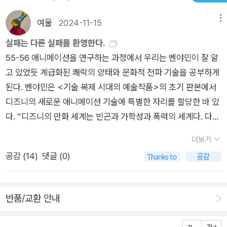
현실과 상상, 생명과 비생명, 사물과 주체 사이의 경계를 초월하
게 털어놓는다. 그는 ’판타스틱 미스터 폭스’, ‘니모를 찾아서‘, ’몬
는 것이 어떤 모습일지 상상해볼 수 있게 한다. 핼버스탬이 ‘픽사
여울
2024-11-15
메뉴
스터 주식회사’, ‘스펀지 밥’ 등의 애니메이션을 언급하면서 ‘생성
반란’ 장르라고 부르는 이 어린이 영화들은 이기적 개인주의보다
적 실패 모델‘을 만들자고 한다. 파시즘과 퀴어의 연결 고리를 부
실패는 다른 실패를 환영한다.
집단적 협력을, 무분별한 소비보다 다양한 공동체를, 가족 친족보
인하지 말 것을 요구한다. 실패의 역사를 왜곡하는 것은, 퀴어로
55-56 애니메이션을 연구하는 과정에서 우리는 벤야민이 잘 알
다 사회적 유대를 우선시함으로써 권위주의와 신자유주의 정치
서 퀴어에게 면죄부를 주는 것은 옳지도, 퀴어에게 이롭지도 않기
고 있었듯 계급화된 쾌락의 양태와 문화적 전파 기술을 공부하게
체제 모두에 위협이 되는 고도의 정치적인 기획으로 독해된다. 핼
때문이다. 잭은 퀴어를 향한 애정을 담아 말한다. 죽음과 실망을
된다. 벤야민은 <기술 복제 시대의 예술작품>의 초기 판본에서
버스탬은 이 책에서 ‘퀴어’라는 단어를 결코 동성애에만 국한시키
우회하지 말고 실패를 수용하자고. 그의 요구는 어쩌면 퀴어 당사
디즈니의 새로운 애니메이션 기술에 특별한 자리를 할당한 바 있
지 않는다. ‘퀴어’는 이성애 규범적 자본주의 사회에 비추어볼 때
자에게는 가혹하게 느껴질 수도 있다. 하지만 퀴어에게 실패란 결
다. “디즈니의 만화 세계는 빈곤과 가학성과 폭력의 세계다. 다시
‘타자’로 간주될 수 있는 것, 혹은 주류에서 비켜난 ‘아웃사이
코 분리되지 않는 것이다. 잭은 그렇다는 것을 냉담하게도, 혹독
말해, 그것이 우리의 세계다.” 146 <내 차 봤냐?>에서는 망각
더’의 관점이나 라이프스타일을 공유하는 모든 사람 또는 모든 것
더보기
하게도 말하지 않는다. 아무리 퀴어의 삶이 밝아진다 한들 그 밝
과 멍청함이 결합해 대안적 인식 양태를 생산하는데, 그것은 기억
을 포괄한다. 이를테면 <니모를 찾아서>에서 도리는 가족에 대
공감 (
14
)
댓글 (0)
기는 덜 밝을 수밖에 없다. 퀴어는 그 밝기에서 더 밝은 희망을 가
프로젝트의 실증주의에 저항하고, 생각의 전승을 이해하기 위한
한 기억이 없고, 현재 시점에 망명해 있으며, 인지력이 짧고, 계속
질 수 있다.
이성애적, 오이디푸스적 논리를 거부한다. 영화의 두 녀석은 (아
해서 맥락이 결여된 감각을 가지고 있는데, 이러한 퀴어한 시간성
무 데나 똥오줌을 싸고, 누군가가 먹이고 돌봐주어야 한다는 점에
혹은 망각이 자본주의적, 가부장적 전승에 강력한 제동 장치로 작
반품/교환 안내
서) 유아적이지만 양육자가 없고, 아버지나 어머니(하지만 아마
동한다. 욕망을 결부시키지 않은 채 목적 없이 여행을 하는 도리
도 아버지)로부터 아들로 전해 내려오는 지혜가 부재한 탓에, 발
는 우리에게 보상이나 보수에 의한 동맹에 의존하지 않는 협력의