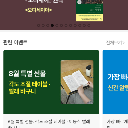
관련 이벤트
전체보기
8월 특별 선물. 각도 조절 테이블 · 이동식 빨래
가장 빠르게
바구니
합