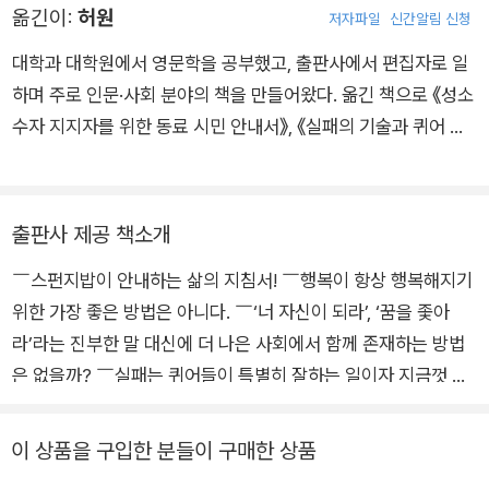
옮긴이:
허원
저자파일
신간알림 신청
구 입문 등 다양한 과목을 가르치고 있다. 문화 연구, 퀴어 이론,
시각 문화, 고딕문학과 공포영화, 대중문화, 페미니즘 이론과 젠
대학과 대학원에서 영문학을 공부했고, 출판사에서 편집자로 일
더 연구, 19세기 및 20세기 영문학 및 동시대 미국 문화 등을 중
하며 주로 인문·사회 분야의 책을 만들어왔다. 옮긴 책으로 《성소
심으로 연구하고 있다. 최근 저서로 『Trans*: A Quick and Quir
수자 지지자를 위한 동료 시민 안내서》, 《실패의 기술과 퀴어 예
ky Account of Gender Variability』(2018), 『The Queer Art
술》, 《우리는 모두 불평등한 세계에 살고 있다》 등이 있다.
of Failure』(2020), 『Wild Things: The Disorder of Desire』
(2020) 등이 있으며, 『Unworlding: Queer Anarchitecture a
출판사 제공 책소개
nd the Aesthetics of Collapse』를 집필하고 있다.
￣스펀지밥이 안내하는 삶의 지침서! ￣행복이 항상 행복해지기
위한 가장 좋은 방법은 아니다. ￣‘너 자신이 되라’, ‘꿈을 좇아
라’라는 진부한 말 대신에 더 나은 사회에서 함께 존재하는 방법
은 없을까? ￣실패는 퀴어들이 특별히 잘하는 일이자 지금껏 항
상 잘해왔던 일이다. ‘성공’ 담론은 자본주의를 떠받치는 근간이
다. 성공은 물질적으로든 사회적으로든 어디에서나 장려되는 가
이 상품을 구입한 분들이 구매한 상품
치로 여겨진다. 우리가 몸담고 있는 이 세계에서 성공과 실패의