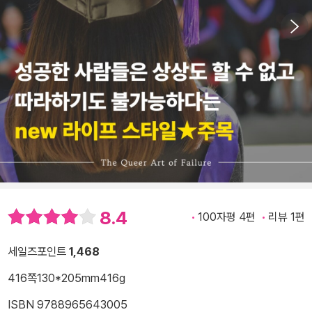
8.4
100자평 4편
리뷰 1편
세일즈포인트
1,468
416쪽
130*205mm
416g
ISBN 9788965643005