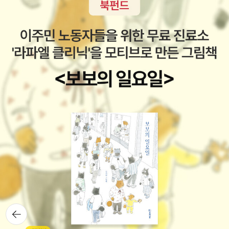
건과 킴은 게이 레즈비언 활동가들이 혼인권 요구에 매달리기보
다 가구 구성의 다양성을 인정하는 다른 진보적 가치들을 주장해
야 한다고 제언한다.(대안적 친족관계) 166 도리는 니모의 어머
니 대리자도 말린의 새 아내도 아니고, 그들 중 누구와의 관계도
기억을 못하며, 따라서 기꺼이 5분마다 관계를 새롭게 만들어낸
다. 오랫동안 망각은 급진적 행동 및 현재와 혁명적 관계와 연관
되어 왔다. 상황주의자들은 스스로를 ‘망각의 파르티잔’이라고 이
해하며 ‘과거를 잊고’ ‘현재를 살아간다.“ 게다가 그들은 망각이
과거를 갖지 못한 채 선택지라곤 오직 항상 ’지금이 아니면 결
코‘뿐인 프롤레타리아들이 가진 무기라고 여긴다. 247 4등으
로 들어오는 선수들과 마찬가지로 틀리고, 잃고, 지는 것에는 무
언가 강력한 힘이 존재하며, 우리가 각자의 실패를 한데 모은다면
잘 연습해서 승자를 충분히 끌어내릴 수 있음을 알려준다. 실패를
연습한다는 개념은 어쩌면 우리가 내면의 좀생이를 발견하고, 부
진아가 되고, 기준에 못미치고, 정신 산만해지고, 우회하고, 한계
뒤로가
기
를 만나고, 길을 잃고, 잊어버리고, 장악하지 못하며, 벤야민의 말