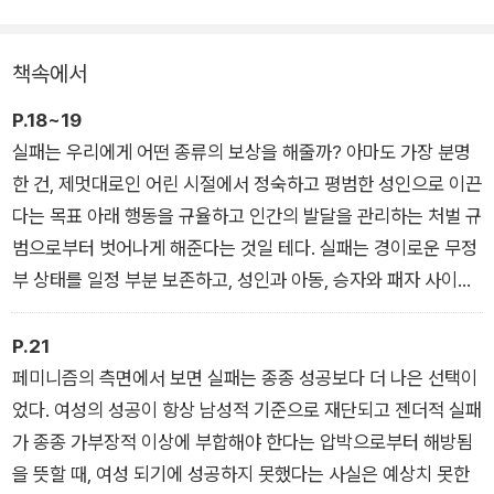
북미의 이데올로기와 감성에 만연한 ‘성공’ 서사를 방해하기 위한
책속에서
실패 이론. 핼버스탬은 급진 페미니즘, 마르크스주의, 퀴어 사상
의 복잡한 이론적 패러다임과 대중문화의 기이하고 때로는 암울
P.18~19
한 유물 사이를 두루 살피며 실패의 의미를 탐구한다.
실패는 우리에게 어떤 종류의 보상을 해줄까? 아마도 가장 분명
한 건, 제멋대로인 어린 시절에서 정숙하고 평범한 성인으로 이끈
다는 목표 아래 행동을 규율하고 인간의 발달을 관리하는 처벌 규
범으로부터 벗어나게 해준다는 것일 테다. 실패는 경이로운 무정
부 상태를 일정 부분 보존하고, 성인과 아동, 승자와 패자 사이의
뚜렷하다고 여겨지는 경계를 흐린다.
P.21
페미니즘의 측면에서 보면 실패는 종종 성공보다 더 나은 선택이
었다. 여성의 성공이 항상 남성적 기준으로 재단되고 젠더적 실패
가 종종 가부장적 이상에 부합해야 한다는 압박으로부터 해방됨
을 뜻할 때, 여성 되기에 성공하지 못했다는 사실은 예상치 못한