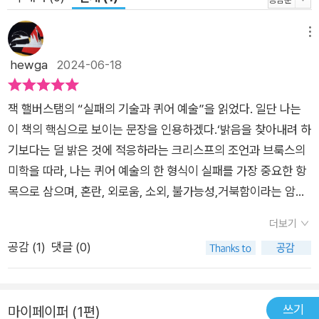
자들의 판테온은 포함되지 않는다. 그 대신 애니메이션, 대중영
화, 자연 다큐멘터리, 스포츠 사진, 소설, 아방가르드 퍼포먼스가
메뉴
소개된다. 승자의 반열에서 비껴나 “영예의 뒷자리인 동시에 오
hewga
2024-06-18
명의 앞자리”를 차지한 4등 수영선수 사진, “미래는 없다”는 구
절로 영국의 박탈당한 이들을 결집시키고자 한 섹스 피스톨스, 퀴
잭 핼버스탬의 “실패의 기술과 퀴어 예술”을 읽었다. 일단 나는
어한 반란을 도모하는 애니메이션의 캐릭터들, 사춘기 남성을 위
이 책의 핵심으로 보이는 문장을 인용하겠다.‘밝음을 찾아내려 하
한 바보 같은 코미디, 밸러리 솔래너스의 반남성 선언문, 자발적
기보다는 덜 밝은 것에 적응하라는 크리스프의 조언과 브룩스의
퇴행을 수행하고자 하는 오노 요코와 퀴어 예술가들에 이르기까
미학을 따라, 나는 퀴어 예술의 한 형식이 실패를 가장 중요한 항
지 안티 히어로와 반영웅이 세밀하게 분석된다. 인간중심주의에
목으로 삼으며, 혼란, 외로움, 소외, 불가능성,거북함이라는 암울
반기를 든 퀴어한 사고방식과 존재들! 저자는 실패를 진정한 삶의
한 풍경을 퀴어성의 역할로 부여했다고 주장한다. 당연히 그 무엇
방식으로 주장하기 위해 인간성의 규범에도 문제를 제기한다. 생
더보기
도 게이, 레즈비언, 트랜스를 이 같은 비존재 및 자발적 퇴행의 양
동감 넘치는 동물원, 피와 살을 가진 종의 동물원이 자본주의, 이
공감 (
1
)
댓글 (0)
식과 본질적으로 연결하지는 않지만, 퀴어성을 상실과 실패에 결
성애적 질서, 친족 관계 구조에 기반한 인간의 세계를 우아하게
박하는 사회적, 상징적 시스템이 없어지기를 바랄 수는 없다. 혹
초월한다. 그야말로 애니메이션/애니멀리티(동물성)/애니미즘이
자는 그런 시스템이 없어져서도 안 된다고 말할지도 모른다.‘잭
라는 3각축 사이에 중요한 연결고리를 만들어내 인간과 비인간,
쓰기
마이페이퍼 (1편)
핼버스탬은 실패와 연결 지을 수밖에 없는 퀴어의 운명을 솔직하