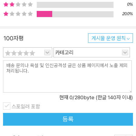
의 무기’라는 개념을 활용해 실패를 저항과 비판의 한 양식으로
0%
개념화한다. 그는 실패가 반식민주의 투쟁, 젠더와 종 다양성, 인
20.0%
종 감수성과 생산적으로 연결될 때, 그리고 성공이 단지 임시적인
것에 불과하다는 진실을 드러낼 때 어떤 종류의 바람직한 정치적
100자평
게시물 운영 원칙
결과를 낳을 수 있을지 탐구한다. 이를테면 소작농들의 저항이나
반식민주의 투쟁에서 게으름, 수동성, 무능력처럼 실패로 보이는
카테고리
것들이 실은 지배 집단의 사업을 고의로 지연시키는 훌륭한 전략
이었다. 이기려 하지 않고, 소비문화에 매몰되지 않고, 재화 축적
을 열망하지 않고, 지배적인 규율에 도전하는 것처럼, 실패는 피
해야 할 것이 아닌, 자본주의적 성공에 저항하는 도구가 될 수 있
다. 그래서 저자는 실패를 삶의 양식으로 받아들이면서 실패의 활
현재
0
/280byte (한글 140자 이내)
기찬 내면을 발견해보라고 우리에게 촉구한다. 성공에 관한 관습
스포일러 포함
적인 이해 바깥에서 다른 존재 방식, 다른 앎의 방식을 탐구해보
등록
면 성공한 사람은 상상도 할 수 없고 불가능한 새로운 형태의 삶
이 있다는 것이다. 올림픽 경기에서 4등을 차지한 선수들과 마찬