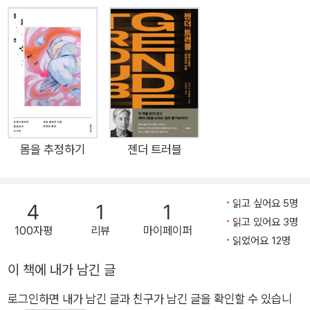
개념은 믿을 수 없을 정도로 단순하다. 모두가 선망할 만한 직업,
명성과 권력을 소유하고, 모범적인 가족을 꾸리고, 재화를 축적하
는 것이 바로 성공으로 통한다. 사회는 마음만 먹으면 누구나 이
런 성공을 거둘 수 있다고 말한다. 하지만 이런 식의 수사가 자유
주의적 소비 주체이길 요구하는 사회에서 더는 통할 것 같지 않
다. 그것이 현실이 되기에는 경제적, 교육적, 사회적 장벽이 너무
많다. 심화되는 불평등도 변할 가망이 전혀 없다. 승자는 소수일
수밖에 없으며, 그 뒤에서는 어쩔 수 없이 수많은 패자의 그림자
몸을 추정하기
젠더 트러블
가 어른거린다. 그렇다면 다른 대안은 있는가? 실패할 것을 알면
서도 모든 것을 투기해야 하는 이 무모하고 무의미한 경쟁 말고
읽고 싶어요 5명
4
1
1
다른 세계를 꿈꾸는 것이 오히려 불가능하지 않은가. 우리는 모두
읽고 있어요 3명
꿈이 산산조각 나고, 희망이 짓뭉개지며, 환상이 깨지는 일에 항
100자평
리뷰
마이페이퍼
읽었어요 12명
상 익숙하다. 그런데 스펀지밥은 미스터 크랩스를 위해 하루 종일
일해야 하는 삶에서 벗어나려고 애쓰면서도 상품 자본주의의 그
이 책에 내가 남긴 글
물망에 갇혀 있는 것 이외의 대안이 과연 무엇일지 알고 싶어 한
로그인하면 내가 남긴 글과 친구가 남긴 글을 확인할 수 있습니
다. 우리도 냉소적 체념, 순진한 낙관도 아닌 대안을 상상할 수 있