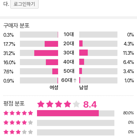
다.
로그인하기
을까? 『실패의 기술과 퀴어 예술』은 일종의 ‘스펀지밥이 안내하
는 삶의 지침서’다. 저자 잭 핼버스탬은 애니메이션과 대중문화,
구매자 분포
하위문화, 반문화에서 발견한 지혜를 동력으로 삼아 이상주의적
10대
0%
희망을 체념하기보다는 지혜를 얻고, 삶과 문화, 지식, 기쁨과의
0.3%
20대
새롭고 유연한 관계를 일구고자 한다. 실패는 루저와 약자들의 무
4.3%
17.7%
기이자 비판의 한 양식이다! 21세기의 첫 10년이 끝나갈 무렵, 미
30대
11.3%
31.2%
국은 대공황 이후 최악의 금융위기를 겪는다. 노동자들은 부실담
40대
6.4%
16.0%
보대출로 집을 잃고, 중산층은 불량 상품에 투자한 대가로 퇴직금
50대
3.4%
7.6%
을 잃은 데 반해, 부자들은 엄청난 구제자금으로 자기 주머니를
60대
1.0%
0.9%
여성
남성
넘치게 채울 수 있었고, 은행은 다른 사람 돈으로 게임을 하는 카
지노 자본주의가 진면모를 드러냈다. 저자는 이제 실패를 이야기
8.4
평점 분포
할 때가 되었다고 말한다. 루저의 수많은 역사, 이른바 자본주의
80.0%
의 그림자 역사가 모든 성공 이야기 뒤에 숨어 말없이 존재하며,
0%
그것을 다양한 방식으로 이야기해야 한다는 것이다. 실패는 실패
일 뿐이지 다른 방식으로 상상할 수 있는 것인가? 저자는 ‘약자들
0%