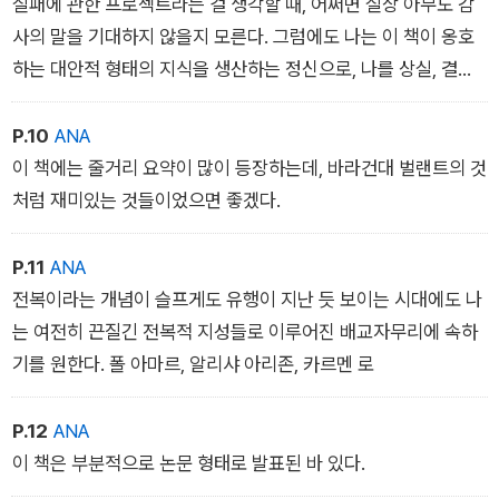
실패에 관한 프로젝트라는 걸 생각할 때, 어쩌면 실상 아무도 감
사의 말을 기대하지 않을지 모른다. 그럼에도 나는 이 책이 옹호
하는 대안적 형태의 지식을 생산하는 정신으로, 나를 상실, 결
핍, <네모바지 스펀지밥>뿐만 아니라 실패, 멍청함, 부정성이라
는 주제로 인도해준 그 모든 멋진 사람들을 언급해야겠다.
P.10
ANA
이 책에는 줄거리 요약이 많이 등장하는데, 바라건대 벌랜트의 것
처럼 재미있는 것들이었으면 좋겠다.
P.11
ANA
전복이라는 개념이 슬프게도 유행이 지난 듯 보이는 시대에도 나
는 여전히 끈질긴 전복적 지성들로 이루어진 배교자무리에 속하
기를 원한다. 폴 아마르, 알리샤 아리존, 카르멘 로
P.12
ANA
이 책은 부분적으로 논문 형태로 발표된 바 있다.