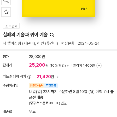
소득공제
실패의 기술과 퀴어 예술
잭 핼버스탬
(지은이),
허원
(옮긴이)
현실문화
2024-05-24
정가
28,000원
25,200
판매가
원
(10% 할인) +
마일리지 1,400원
21,420
카드최대혜택가
원
수령예상일
양탄자배송
주말특급
내일(일) 22시까지 주문하면 8월 10일 (월) 아침 7시
출
근전 배송
(중구 서소문로 89-31 )
변경
배송료
무료