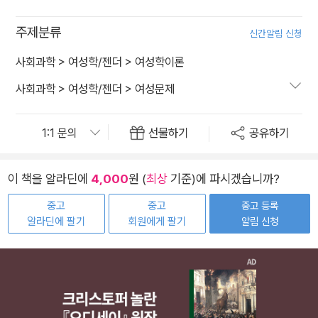
주제분류
신간알림 신청
사회과학
>
여성학/젠더
>
여성학이론
사회과학
>
여성학/젠더
>
여성문제
선물하기
공유하기
이 책을 알라딘에
4,000
원 (
최상
기준)에 파시겠습니까?
중고
중고
중고 등록
알라딘에 팔기
회원에게 팔기
알림 신청