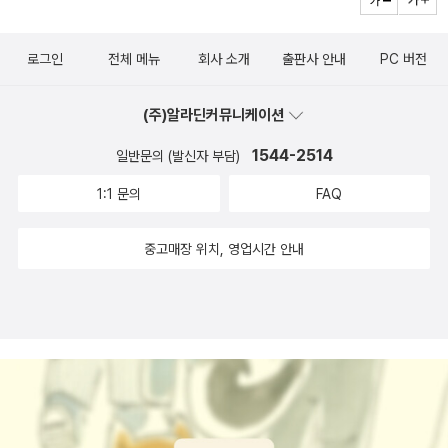
전과 진보, 학습을 가로막으리라 예상되는 또래 관계에서 배운다.
강력을 모델을 제시한다. 또한 클레이 애니메이션 <치킨 런>에
148 기억과 망각에 관해 다르게 생각해보고 싶다는 말은 사실
서 페미니스트 운동가인 닭 진저는 닭장 안의 자매들을 깨워 반란
로그인
전체 메뉴
회사 소개
출판사 안내
PC 버전
상 우리가 진보와 성과를 표시하는 데 사용하곤 하는 불가피하고
에 동참하도록 독려한다. 그가 “자유로운 닭으로 죽든가, 자유로
유기체적인 듯 보이는 모델에 대한 대안을 찾아야 한다는 뜻이며,
워지려 애쓰다가 죽든가 둘 중 하나다”라고 힘차게 연설할 때,
(주)알라딘커뮤니케이션
변화가 어떻게 일어나는지, 일어난 적은 있는지 주의 깊게 봐야
‘멍청한’ 닭 밥스는 그런 이분법적 사고의 유혹에 넘어가지 않고
1544-2514
한다는 뜻이다. 우리는 어떻게 변화를 확인하고 알아차리는가?
일반문의 (발신자 부담)
“그게 유일한 선택지인가?”(261쪽)라고 묻는다. 이분법을 거부
변화가 모든 것을 끝장냈다거나(죽음) 변화가 아무 의미 없는 것
하면서 성공하지 않기로 선택하는 다른 사고방식, ‘어리석음’, ‘유
1:1 문의
FAQ
이었다고(근본적으로 바뀌지 않음) 말하지 않고서 그것을 알아차
치함’이 저자가 제안하는 넓은 의미의 퀴어한 사고방식이라 할 수
리는 게 가능할까? 옛것을 버리지 않고서 새것을 알아차릴 수 있
중고매장 위치, 영업시간 안내
있다.
을까? 시간과 변혁의 여러 구조를 동시에 고수할 수 있을까? 15
0 자신을 스스로 돌볼 수 없을 때 우리는 누구에게 의탁할까? 사
회보장제도가 축소되거나 사라지고 직장이 연금 기금을 삭감한
다면, 더는 일하지 못하게 됐을 때 우리는 어떻게 될까? 이런 각
본에서 가족은 경제적 안정이 공공에서 사적 네트워크로 이동하
는 가운데 유일한 자원이 되면서 새롭게 중요성을 갖게 된다. 두