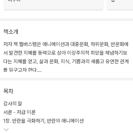
책소개
저자 잭 핼버스탬은 애니메이션과 대중문화, 하위문화, 반문화에
서 발견한 지혜를 동력으로 삼아 이상주의적 희망을 체념하기보
다는 지혜를 얻고, 삶과 문화, 지식, 기쁨과의 새롭고 유연한 관계
를 일구고자 한다.
성공에 대한 기존의 이해를 뒤집기 위해서는 기존의 앎의 아카이
목차
브에 균열을 내야 한다고 핼버스탬은 주장하며, 이를 위해 ‘저급
감사의 말
이론’을 제안한다. 저급 이론은 기이한 아카이브에서 파생된다.
서론 - 저급 이론
저자는 이 저급 이론을 무기 삼아 독자들이 뒷골목으로, 음습한
1장. 반란을 극화하기, 반란의 애니메이션
지하실로, 저급한 이론의 창고로 도발적인 여행을 떠나보라고 하
다.