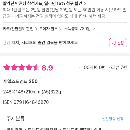
알라딘 만권당 삼성카드, 알라딘 15% 청구 할인
최대 1만원 또는 2만원 할인(전월 30만원 또는 60만원 이용 시) / 카드 발
급월 +1개월까지는 전월 실적이 없어도 최대 1만원 혜택 제공
카드/간편결제 할인
무이자 할부
소득공제 730원
관심 저자, 시리즈의 출간 알림을 받아보세요
신청
8.9
100자평 0편
리뷰 7편
세일즈포인트
250
248쪽
148*210mm (A5)
322g
ISBN 9791164846870
주제분류
신간알림 신청
경제경영
>
트렌드/미래전망
>
트렌드/미래전망 일반