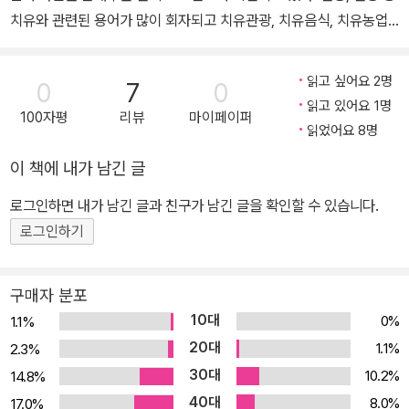
치유와 관련된 용어가 많이 회자되고 치유관광, 치유음식, 치유농업,
산림치유, 해양치유 등 여러 분야에서 치유산업이 추진되고 있다. 이
책은 치유산업 전반에 관한 기본적인 현황을 수집하고 알기 쉽게 정
읽고 싶어요 2명
0
7
0
리한 책이다. 치유산업은 지방 소멸 시대의 해법이자 지방 경제 활성
읽고 있어요 1명
100자평
리뷰
마이페이퍼
화의 마중물이 될 수 있다. 국가의 균형 발전을 선도할 미래 산업인 동
읽었어요 8명
시에 미래 세대를 위해 반드시 발전시켜야 할 생존 산업이다. 치유관
이 책에 내가 남긴 글
광은 다른 말로 ‘웰니스관광’으로도 불리며 현재 세계적인 관광 트렌
드다. 정부에서는 다양한 정책 추진으로 치유관광을 통한 한국 관광
로그인하면 내가 남긴 글과 친구가 남긴 글을 확인할 수 있습니다.
의 새로운 변화를 기대하고 있다. 치유음식은 우리나라에서 오래전부
로그인하기
터 강조돼왔으며 건강에 좋고 몸에 좋은 효과를 가져 오는 음식을 치
유음식이라고 할 수 있다. 치유농업은 농작물 재배나 동물 사육, 농촌
구매자 분포
경관 등을 통해 신체적·정신적 건강을 회복하는 산업이다. 최근 치유
10대
0%
1.1%
농업의 목적이 건강 증진이나 치유의 관점을 넘어 지역사회 활성화와
20대
1.1%
2.3%
국가 경제 발전을 추구하는 추세다. 산림치유는 전 세계에서 오래전
30대
10.2%
14.8%
부터 실시됐으며 사람들의 호응이 매우 높은 편이다. 산림치유를 통
40대
해 인체의 면역력을 높이고 신체적·정신적 건강을 회복시키는 목적뿐
8.0%
17.0%