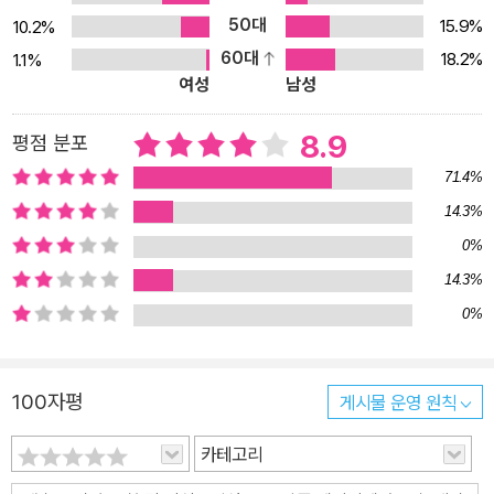
만 아니라 여가 생활이나 휴식 등 다양한 목적을 추구한다. 해양치유
50대
15.9%
10.2%
는 바다, 갯벌 등 여러 해양자원을 이용해 몸과 마음의 건강을 회복하
60대
18.2%
1.1%
여성
남성
는 치유 활동이다. 2023년 11월 전남 완도에는 국내 최초로 완도해
양치유센터가 개장돼 운영 중이다. 앞서 설명한 분야 외에도 정원치
8.9
평점 분포
유, 심리치유, 승마치유 등 치유산업의 분야는 다양하다. 개인·기업·국
가가 주목해야 할 치유 비즈니스가 온다! 앞으로 발전시켜야 할 미래
71.4%
산업으로 왜 치유산업에 주목해야 할까? 첫째는 건강에 대한 관심이
14.3%
증대됐기 때문이다. 사람들의 삶이나 생활 목적이 배고픔 해결을 넘
0%
어 건강과 행복을 동시에 추구하는 형태로 변했다. 둘째는 한국 사회
14.3%
의 급속한 고령화 때문이다. 많은 국민이 고령화에 직면했고 치매 등
0%
의 질병으로 쓸쓸히 노후를 보내며 죽음을 기다리는 현실이다. 치유
농업이나 산림치유, 해양치유 등의 활동을 통해 인간다운 노후를 보
내자는 주장이다. 셋째는 탈도시 추세가 증가하고 있기 때문이다. 자
100자평
게시물 운영 원칙
연과 환경에 대한 국민 관심이 높아지고 주말이면 도시를 떠나 자연
카테고리
으로 가는 사람이 많아지고 있다. 넷째는 치유산업은 지방이 경쟁력
을 가지는 산업이기 때문이다. 치유자원의 대부분은 지방에 소재하고