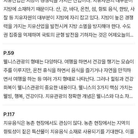
치유산업은 지방이 경쟁력을 가지는 산업이다. 치유자원의 대부분이
지방에 소재하기 때문이다. 산, 강, 바다, 온천, 섬, 향토 음식, 한방, 사
찰 등 치유자원의 대부분이 지방에 자리 잡고 있다. 지방이 높은 경쟁
력을 가지는 치유산업을 발전시켜 지방 소멸을 방지해야 한다. 수도
권 집중을 억제하며 국토의 균형 발전을 기하자는 것은 어제오늘의
주장이 아니다. 인구가 줄어들고 지방이 소멸되는 현상이 심각해지는
상황을 타개하고자 정부가 여러 대책을 추진했으나 성공하지 못했다.
P.59
웰니스관광의 형태는 다양하다. 여행을 하면서 건강을 챙기는 모습이
주를 이루지만, 온천 휴식을 하면서 음식을 즐기거나 자연을 만끽하
면서 여행을 하는 등 여러 가지 형태로 나타난다. 그러나 힐링과 건강
회복이 웰니스관광의 중요한 내용이다. 웰니스의 3가지 핵심 가치는
웰빙, 행복, 건강이다. 치유관광의 정확한 개념은 웰니스와 다소 차이
가 있으나 두 용어의 3가지 핵심 가치는 동일하다. 치유관광은 ‘웰빙
(Well-being)+행복(Happiness)+건강(Fitness)’의 요소가 합쳐
P.117
진 합성어로 이해해야 한다.
치유음식은 농촌 현장에서도 관심이 많다. 농촌 현장에서는 지역의
향토성이 짙은 특산물이 치유음식 소재로 사용되기를 기대한다. 이를