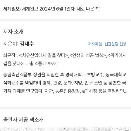
랜딩을 하고 마케팅을 강화해야 한다는 말이다.
세계일보:
세계일보 2024년 6월 1일자 '새로 나온 책'
저자 소개
지은이:
김재수
저자파일
신간알림 신청
최근작 :
<치유산업에서 길을 찾다>
,
<인생의 성공 법칙>
,
<위기에서
길을 찾다>
… 총 4종
(모두보기)
농림축산식품부 장관을 퇴임한 후 경북대학교 초빙교수, 동국대학교
석좌교수를 역임하며 경제, 관광, 문화, 지방, 인구 소멸 등 당면한 국
가적 과제를 연구했다. 차관, 농촌진흥청장, aT 사장 등을 역임하면
서 《식품산업의 현재와 미래》, 《위기에서 길을 찾다》 등 다수의 저서
를 출간했다. 현재 (사)경북문화재단 대표를 맡고 있으며 경북대학교
(경제학), 서울대학교(행정학 석사), 미국 미시간주립대학교(경제학
출판사 제공 책소개
석사), 중앙대학교(경제학 박사)를 졸업했다. 우리나라 산업의 글로