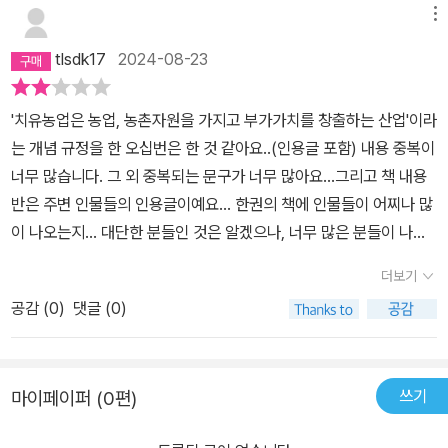
메뉴
tlsdk17
2024-08-23
'치유농업은 농업, 농촌자원을 가지고 부가가치를 창출하는 산업'이라
는 개념 규정을 한 오십번은 한 것 같아요..(인용글 포함) 내용 중복이
너무 많습니다. 그 외 중복되는 문구가 너무 많아요...그리고 책 내용
반은 주변 인물들의 인용글이예요... 한권의 책에 인물들이 어찌나 많
이 나오는지... 대단한 분들인 것은 알겠으나, 너무 많은 분들이 나오
니 글이 매끄럽지가 않고 부담스러워요. 예를 들면'농촌진흥청 차장
더보기
을 역임하고 현재는 필리핀에서 우리의 농업 기술을 전파하고 한국
공감 (
0
)
댓글 (0)
음식을 적극적으로 알리고 있는 이규성 박사(116p)도 ~' , '한국농촌
경제연구원 원장을 역임하고 현재 대통령 소속 농어업,농어촌특별위
원회의 농어촌분과위원장을 맡고 있는 김창길 위원장은~' 이런 식으
쓰기
마이페이퍼 (0편)
로 인물들을 소개하는데..글의 흐름이 너무 끊겨서 집중이 안됩니
다......하지만치유라고 해서 국가차원의 복지서비스로 생각하기 쉬운