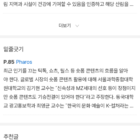
림 지역과 시설이 건강에 기여할 수 있음을 인증하고 해당 산림을 건
강 증진 목적으로 사용하는 것을 공공의료보험에 포함시키기도 했다.
메클렌부르크포메라니아주는 2019년부터 스파를 비롯해 지방자치
더보기
단체가 치유에 적합한 고요한 환경, 공기 질, 우수한 자연환경과 숲길
경로, 기반 시설, 치유 활동 지원 인력 같은 기준에 따라 휴양·치유·치
료를 위해 특정 산림 지역을 이용할 수 있도록 허용하는 법안을 통과
밑줄긋기
시키기도 했다.
P.85
Pharos
최근 인기를 끄는 틱톡, 쇼츠, 릴스 등 숏폼 콘텐츠의 흐름을 알아
야 한다. 글로벌 시장의 숏폼 콘텐츠 활용에 대해 서울과학종합대학
원대학교의 김기현 교수는 ˝신속성과 MZ세대의 선호 등이 장점이지
만 숏폼 콘텐츠도 기승전결이 있어야 한다˝라고 주장한다. 동국대학
교 광고홍보학과 최영균 교수는 ˝한국의 문화 예술이 K-컬처라는 이
름으로 글로벌 시장에서 자리를 공고히 하는 시대다. 이 시기에 한국
의 치유관광산업도 K-컬처의 새로운 콘텐츠로서 개발해 잘 발전시키
고 홍보해 해외시장을 개척해야 한다˝라고 강조한다. K-치유관광 브
추천글