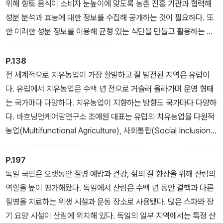
위해 향토 음식이 소비자 눈높이에 맞도록 농촌 진흥 기관과 협력해
성분 분석과 효능에 대한 정보를 수집해 공개하는 것이 필요하다. 또
한 이러한 성분 정보를 이용해 균형 있는 식단을 만들고 활용하는 것
이 필요하다. 현재 국립농업과학원에서는 건강 식단 작성 프로그램인
‘메뉴젠’을 누리집 ‘농식품올바로(koreanfood.rda.go.kr)’를 통해
P.138
서비스하고 있다. 메뉴젠은 농촌진흥청이 공개하고 있는 국가표준성
전 세계적으로 치유농업이 가장 활발하고 잘 발전된 지역은 유럽이
분식품 DB의 식품별 영양 성분 함량 정보를 바탕으로 균형 식단을
다. 유럽에서 치유농업은 수백 년 전으로 거슬러 올라가며 운영 형태
작성하게 도와주는 프로그램이다.
는 국가마다 다양하다. 치유농업이 지향하는 방향도 국가마다 다양하
다. 바흐닝언케어팜연구소 조예원 대표는 유럽의 치유농업을 다원적
농업(Multifunctional Agriculture), 사회통합(Social Inclusion),
공공보건(Public Health) 추구라는 3가지 유형으로 구분한다. 지향
점이 다르므로 치유농업을 칭하는 용어가 다양하다. 치유농업은 기본
P.197
적으로 농업 활동을 중심으로 한다는 점에서 녹색치유(Green Care)
독일 국민은 오랫동안 질병 예방과 건강, 삶의 질 향상을 위해 산림의
의 범주에 포함된다.
역할을 높이 평가해왔다. 독일에서 산림은 수백 년 동안 결핵과 다른
질병을 치료하는 위생 시설과 운동 장소로 사용됐다. 많은 스파와 장
기 요양 시설이 산림에 위치해 있다. 독일의 일부 지역에서는 특정 산