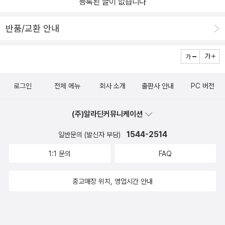
등록된 글이 없습니다
데,치유'산업'이라 하는 만큼 경제적 이익이 있어야함을 강조한 부분
은 좋았습니다. 소득이 있어야 지방 경제도 살아나니까요.또, 168페
반품/교환 안내
이지에 충주시 농업기술센터 소장님 인터뷰가 있는데,그 부분이 책
전체를 아우르는 느낌이라 특히 좋았습니다.
로그인
전체 메뉴
회사 소개
출판사 안내
PC 버전
(주)알라딘커뮤니케이션
1544-2514
일반문의 (발신자 부담)
1:1 문의
FAQ
중고매장 위치, 영업시간 안내