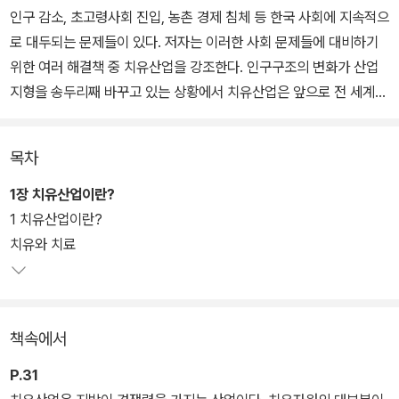
인구 감소, 초고령사회 진입, 농촌 경제 침체 등 한국 사회에 지속적으
로 대두되는 문제들이 있다. 저자는 이러한 사회 문제들에 대비하기
위한 여러 해결책 중 치유산업을 강조한다. 인구구조의 변화가 산업
지형을 송두리째 바꾸고 있는 상황에서 치유산업은 앞으로 전 세계적
으로 꾸준한 성장을 이어갈 전망이다. 이에 발맞춰 국내 치유산업 현
황을 파악하고 선진국의 치유산업 트렌드를 통해 앞으로 주목할 만한
목차
신산업 분야를 살펴보고자 한다.
1장 치유산업이란?
1장에서는 치유산업에 대한 정의와 개념에 대해 알아본다. 2장에서는
1 치유산업이란?
세계적 트렌드인 치유관광(웰니스관광), 3장에서는 치유음식, 4장에
치유와 치료
서는 치유농업, 5장에서는 산림치유, 6장에서는 해양치유에 대해 각
각의 상세한 개념과 국내외 현황을 비롯해 앞으로의 과제에 대해 명
확한 구성으로 정리했다. 치유산업은 미래 세대를 위해 발전시켜야
책속에서
할 생존 산업이다. 이 책은 치유산업 전반에 관한 기본적인 현황을 수
집하고 알기 쉽게 정리한 책이다.
P.31