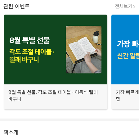
관련 이벤트
전체보기
8월 특별 선물. 각도 조절 테이블 · 이동식 빨래
가장 빠르게
바구니
합
책소개