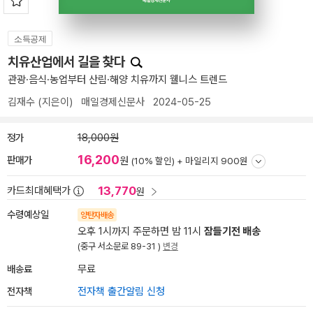
소득공제
치유산업에서 길을 찾다
관광·음식·농업부터 산림·해양 치유까지 웰니스 트렌드
김재수
(지은이)
매일경제신문사
2024-05-25
정가
18,000원
16,200
판매가
원
(10% 할인) +
마일리지 900원
13,770
카드최대혜택가
원
수령예상일
양탄자배송
오후 1시까지 주문하면 밤 11시
잠들기전 배송
(중구 서소문로 89-31 )
변경
배송료
무료
전자책
전자책 출간알림 신청