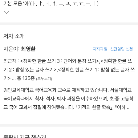
기본 모음 ‘아’(ㅏ, ㅑ, ㅓ, ㅕ, ㅗ, ㅛ, ㅜ, ㅠ, ㅡ, ㅣ)
저자 소개
지은이:
최영환
저자파일
신간알림 신청
최근작 :
<정확한 한글 쓰기 3 : 단어와 문장 쓰기>
,
<정확한 한글 쓰
기 2 : 받침 있는 글자 쓰기>
,
<정확한 한글 쓰기 1 : 받침 없는 글자 쓰
기>
… 총 135종
(모두보기)
경인교육대학교 국어교육과 교수로 재직하고 있습니다. 서울대학교
국어교육과에서 학사, 석사, 박사 과정을 이수하였으며, 초·중·고등학
교 국어 교과서 집필에 참여했습니다. 『기적의 한글 학습』, 『아하 한
글』 시리즈 등 다수의 한글 학습서를 집필하며 국내 유아 한글 교육
분야를 대표하는 저자로 자리매김했습니다. 전 세계(6대륙 ) 한글학
교 보급용 한글 교육 교재를 집필했으며, 한글학교 교사 연수 순회 강
출판사 제공 책소개