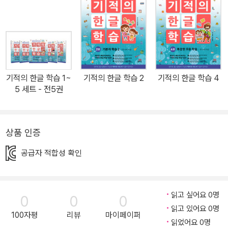
으로 익히는 방법으로 고안된 통문자 교육이 한글 교육에도 무분별하
게 적용되고 있기 때문입니다. 통문자식 한글 교육은 우리 한글의 제
자 원리에도 맞지 않는 방법입니다. “지혜로운 사람은 아침나절이 되
기 전에 이를 해석하고, 어리석은 사람도 열흘 만에 배울 수 있게 된
다”(조선왕조실록)고 했던 한글이, 오늘날 몇 개월 아니 몇 년을 걸쳐
기적의 한글 학습 1~
기적의 한글 학습 2
기적의 한글 학습 4
노력해도 제대로 정착되지 못하는 것은 모두 잘못된 한글 교육 때문
5 세트 - 전5권
입니다. <기적의 한글 학습>은 한글의 창제 원리, 본연의 방법을 채
택하고 있습니다. 그리고 아이의 언어 능력 발달을 신중하게 고려하
여 설계하였습니다. <기적의 한글 학습>은 자모음절식 학습을 기본
상품 인증
으로 하고 문장과 어휘를 보조적인 수단으로 만들어진 새로운 형식의
공급자 적합성 확인
한글 교육 프로그램입니다. 2. <기적의 한글 학습 다지기>는 읽고,
쓰고, 몸소 활동하는 것이 한글을 풍부하게 정착시키는 과정! <기적
의 한글 학습> 출시 이후 독자로부터 좀 더 다양한 활동 아이디어에
읽고 싶어요 0명
0
0
0
대한 요구가 끊이지 않았습니다. 각 단계를 8쪽이라는 제한된 분량에
읽고 있어요 0명
담다 보니 풍부한 활동 아이디어와 써 보는 연습에 제약이 있었기 때
100자평
리뷰
마이페이퍼
읽었어요 0명
문입니다. <기적의 한글 학습 다지기>는 이런 독자들의 요구를 반영