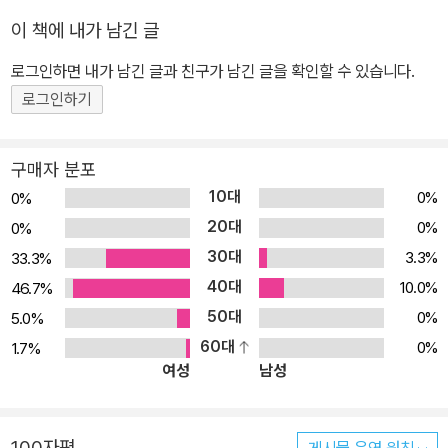
한 책입니다. 본서인 <기적의 한글 학습>이 한글의 기본 원리를 알려
이 책에 내가 남긴 글
준다면, <기적의 한글 학습 다지기>는 읽고, 쓰고, 몸소 체험하는 활
로그인하면 내가 남긴 글과 친구가 남긴 글을 확인할 수 있습니다.
동을 통해 아이가 한글의 원리를 내면화할 수 있게 도와줍니다. 이 과
로그인하기
정에서 아이는 한글 어휘를 바탕으로 기초 국어 능력을 신장시킬 수
있습니다. 3. <기적의 한글 학습 다지기>의 기본 구성 • 음절표 중심
읽고 쓰기 한글 음절표를 보고 같은 글자를 찾아 써 보는 활동입니다.
구매자 분포
• 글자의 짜임 알기 자음과 모음의 결합을 알려 줍니다. 단지 눈으로
10대
0%
0%
만 익히는 수준을 넘어 <엄마표 한글 놀이> 코너에서는 다양한 한글
20대
0%
0%
체험 활동이 가능한 활동 아이디어가 가득합니다. • 단어와 문장 자음
30대
3.3%
33.3%
과 모음의 결합에서 시작해 단어, 문장으로 확대하는 과정입니다. •
40대
10.0%
46.7%
받아쓰기 읽기를 기반으로 쓰기를 정착시키는 과정입니다. 부록으로
50대
0%
5.0%
제공되는 4, 6, 8칸 쓰기 연습장으로 반복 연습이 가능합니다. 4. <
60대
0%
1.7%
기적의 한글 학습 다지기> 사용 방법 본서와 다지기는 모두 5권 35
여성
남성
단계로 동일하게 구성되어 있으므로 <기적의 한글 학습>으로 기초를
공부하고 해당 단계의 <기적의 한글 학습 다지기>를 보는 순서를 권
합니다. 이렇게 공부하면 학습 효과를 2배 높일 수 있습니다.
100자평