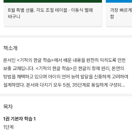
8월 특별 선물. 각도 조절 테이블 · 이동식 빨래
가장 빠르게
바구니
합
책소개
본서인 <기적의 한글 학습>에서 배운 내용을 완전히 익히도록 만든
보충 교재입니다. <기적의 한글 학습>은 한글의 창제 원리, 본연의
방법을 채택하고 있으며 아이의 언어 능력 발달을 신중하게 고려하여
설계하였다. 본서와 다지기 모두 5권, 35단계로 동일하게 구성되어
있으므로 <기적의 한글 학습>으로 기초를 쌓고 해당 단계의 <기적의
한글 학습 다지기>를 보는 순서를 권한다.
목차
1권 기본자 학습 1
1단계