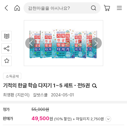
소득공제
기적의 한글 학습 다지기 1~5 세트 - 전5권
최영환
(지은이)
길벗스쿨
2024-05-01
정가
55,000원
49,500
판매가
원
(10% 할인) +
마일리지 2,750원