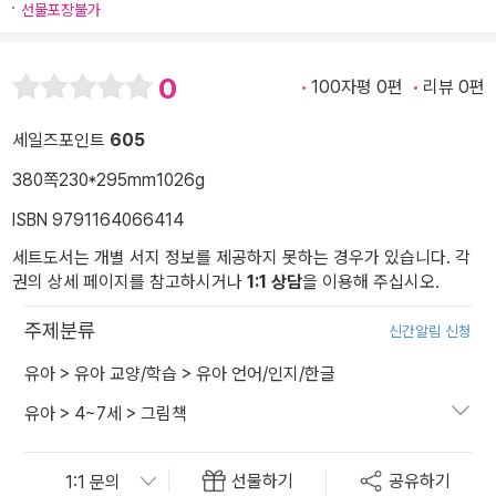
선물포장불가
0
100자평 0편
리뷰 0편
세일즈포인트
605
380쪽
230*295mm
1026g
ISBN 9791164066414
세트도서는 개별 서지 정보를 제공하지 못하는 경우가 있습니다. 각
권의 상세 페이지를 참고하시거나
1:1 상담
을 이용해 주십시오.
주제분류
신간알림 신청
유아
>
유아 교양/학습
>
유아 언어/인지/한글
유아
>
4~7세
>
그림책
선물하기
공유하기