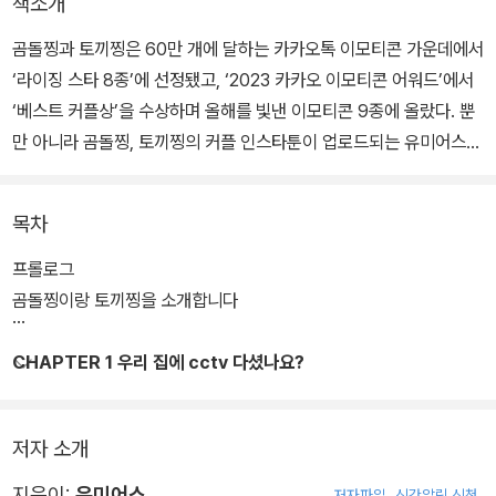
책소개
곰돌찡과 토끼찡은 60만 개에 달하는 카카오톡 이모티콘 가운데에서
‘라이징 스타 8종’에 선정됐고, ‘2023 카카오 이모티콘 어워드’에서
‘베스트 커플상’을 수상하며 올해를 빛낸 이모티콘 9종에 올랐다. 뿐
만 아니라 곰돌찡, 토끼찡의 커플 인스타툰이 업로드되는 유미어스
작가의 인스타그램은 팔로워 16만 명에, 게시물마다 좋아요 수 1~3
만 건, 릴스 조회 수 100~300만 건 이상을 기록하고 있다.
목차
인기 고공 행진 중인 찡찡커플의 첫 번째 그림 에세이 《말랑말랑, 뱃
프롤로그
살도 귀여워》에는 작가가 엄선한 기존 에피소드를 비롯해 미공개 에
곰돌찡이랑 토끼찡을 소개합니다
피소드가 추가로 실려 있다. 또한 각 챕터 사이사이에는 심리 테스트,
커플 쿠폰, 밸런스 게임, 다른 그림 찾기 같은 재밋거리가 귀여운 곰돌
CHAPTER 1 우리 집에 cctv 다셨나요?
찡, 토끼찡 캐릭터와 함께 수록되어 있다.
저자 소개
지은이:
유미어스
저자파일
신간알림 신청