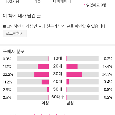
100자평
리뷰
마이페이퍼
여운 힐링이 필요할 때, 사랑하는 사람과 마음을 나누고 싶을 때 이 책
읽었어요 9명
이 힘이 돼줄 거예요. | 미공개 에피소드를 수록했어요 이 책에서 최
이 책에 내가 남긴 글
초로 공개되는 새로운 에피소드 27개가 포함돼 있어요. 몇 번을 봐도
로그인하면 내가 남긴 글과 친구가 남긴 글을 확인할 수 있습니다.
질리지 않는 기존 에피소드에 선물 같은 미공개 에피소드까지, 곰돌
찡 토끼찡을 애정해주시는 분들을 위해 풍성하게 준비했어요. | 원작
로그인하기
의 장점을 최대한 살렸어요 원작의 재미와 감동을 놓치지 않도록 오
리지널 인스타툰의 표현을 그대로 반영했어요. 덕분에 책장을 넘길
구매자 분포
때마다 찡찡커플의 귀염뽀짝한 말투와 꽁냥꽁냥한 장면이 생생하게
10대
0.2%
0.3%
되살아난답니다. | ‘쉬어가는 페이지’가 있어요 챕터와 챕터 사이에
20대
17.4%
17.1%
사랑하는 사람과 함께해볼 수 있는 심리 테스트, 커플 쿠폰, 밸런스 게
30대
24.3%
22.2%
임, 다른 그림 찾기 등을 담았어요. 또 몇몇 에피소드에는 자신 또는
40대
3.4%
11.2%
연인의 속마음을 알아보는 질문 페이지도 있어요. 찡찡커플이 함께해
50대
0.8%
2.6%
서 더욱 재미있는 코너랍니다. | 나만의 ○○찡에게 선물해요 이 책의
60대
0.2%
0.5%
가장 첫 페이지에는 책을 선물하고 싶은 사람의 이름을 적어 넣을 수
여성
남성
있는 공간이 있어요. 사랑하는 사람, 내 마음을 표현하고 싶은 사람,
또는 좋아하는 스타의 이름을 쓰고 진심을 전해보는 건 어떨까요.