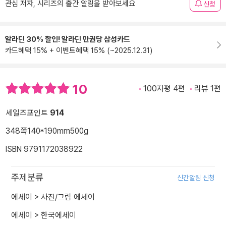
관심 저자, 시리즈의 출간 알림을 받아보세요
신청
알라딘 30% 할인! 알라딘 만권당 삼성카드
카드혜택 15% + 이벤트혜택 15% (~2025.12.31)
10
100자평 4편
리뷰 1편
세일즈포인트
914
348쪽
140*190mm
500g
ISBN 9791172038922
주제분류
신간알림 신청
에세이
>
사진/그림 에세이
에세이
>
한국에세이