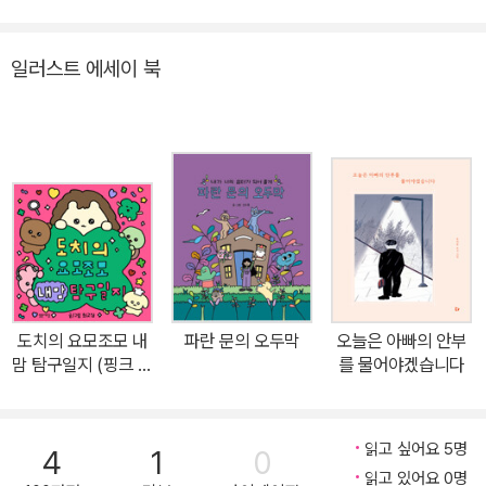
꼬발랄 애교쟁이 토끼찡의 엉뚱하고 사랑스러운 커플 일상 이야기 곰
돌찡과 토끼찡은 60만 개에 달하는 카카오톡 이모티콘 가운데에서
일러스트 에세이 북
‘라이징 스타 8종’에 선정됐고, ‘2023 카카오 이모티콘 어워드’에서
‘베스트 커플상’을 수상하며 올해를 빛낸 이모티콘 9종에 올랐다. 뿐
만 아니라 곰돌찡, 토끼찡의 커플 인스타툰이 업로드되는 유미어스
작가의 인스타그램은 팔로워 16만 명에, 게시물마다 좋아요 수 1~3
만 건, 릴스 조회 수 100~300만 건 이상을 기록하고 있다. 인기 고
공 행진 중인 찡찡커플의 첫 번째 그림 에세이 《말랑말랑, 뱃살도 귀
여워》에는 작가가 엄선한 기존 에피소드를 비롯해 미공개 에피소드
가 추가로 실려 있다. 또한 각 챕터 사이사이에는 심리 테스트, 커플
쿠폰, 밸런스 게임, 다른 그림 찾기 같은 재밋거리가 귀여운 곰돌찡,
도치의 요모조모 내
파란 문의 오두막
오늘은 아빠의 안부
토끼찡 캐릭터와 함께 수록되어 있다. 《말랑말랑, 뱃살도 귀여워》의
맘 탐구일지 (핑크 에
를 물어야겠습니다
특징을 소개합니다! 곰돌찡 토끼찡의 알콩달콩한 일상 속으로, GO!
디션)
GO! | 주제별로 에피소드가 정리되어 정주행하기 딱 좋아요 인스타
그램에 공개됐던 만화 가운데 오로지 이 책을 위해 200여 개의 에피
읽고 싶어요 5명
4
1
0
소드를 선정하고 6가지 주제로 나눠서 재구성했답니다. 혼자만의 귀
읽고 있어요 0명