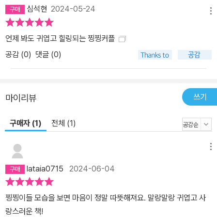
심석현
2024-05-24
메뉴
언제 봐도 귀엽고 힐링되는 찡찡커플
공감 (
0
)
댓글 (0)
쓰기
마이리뷰
구매자 (1)
전체 (1)
메뉴
lataia0715
2024-06-04
찡찡이들 모습을 보면 마음이 정말 따뜻해져요. 말랑말랑 귀엽고 사
랑스러운 책!