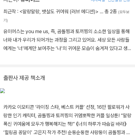
최근작 :
<말랑말랑, 뱃살도 귀여워 (러브 에디션)>
… 총 2종
(모두보
기)
유미어스는 you me us, 즉, 곰돌찡과 토끼찡의 소소한 일상을 통해
너와 내가 우리가 되어가는 과정을 그리고 있어요. 세상 모든 사람들
에게는 ‘너’에게만 보여주는 ‘나’의 귀여운 모습이 숨겨져 있다고 생각
해요. 세상에서 가장 평범하지만, 가장 사랑스러운 ‘우리들’의 이야기
를 지금부터 시작합니다. 인스타그램 @_umeus_
출판사 제공 책소개
카카오 이모티콘 ‘라이징 스타, 베스트 커플’ 선정, 16만 팔로워가 사
랑한 인기 캐릭터, 곰돌찡과 토끼찡의 귀염뽀짝한 커플 일상툰! “말랑
폭신 귀여움에 모두가 행복해지는 책!” 《너의 하루가 따숩길 바라》
‘힐링곰 꽁달이’ 고은지 작가 추천! 순둥순둥한 사랑둥이 곰돌찡과 똥