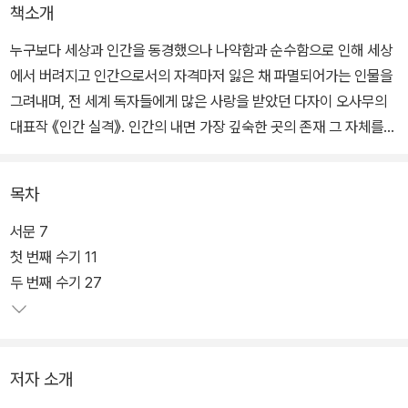
책소개
누구보다 세상과 인간을 동경했으나 나약함과 순수함으로 인해 세상
에서 버려지고 인간으로서의 자격마저 잃은 채 파멸되어가는 인물을
그려내며, 전 세계 독자들에게 많은 사랑을 받았던 다자이 오사무의
대표작 《인간 실격》. 인간의 내면 가장 깊숙한 곳의 존재 그 자체를
풀어낸 희유의 작품이라 평가받으며 오랫동안 세대와 국적을 뛰어넘
으며 사랑받아온 이 책을, 코너스톤에서 1948년 오리지널 초판본 표
목차
지로 출간했다.
서문 7
《인간 실격》은 다자이 오사무의 정신적 자서전이라 할 수 있는 작품
첫 번째 수기 11
으로, 우리 또한 내면 한편에 품고 있을지도 모를 불안정한 자폐성과
두 번째 수기 27
소외된 고독감 등을 적나라하게 표현해 내어 다자이 오사무 문학의
최고봉이라 일컬어지고 있다. 특히 이 책은 한없이 나약하고 순수한
그래서 상처받고 슬플 수밖에 없는 주인공을 통해 신과 인간, 삶과 죽
저자 소개
음, 죄와 벌, 인간이라는 존재에 대한 근원적 물음을 끝없이 던진다.