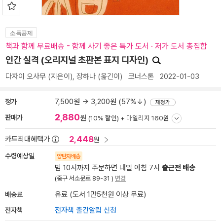
소득공제
책과 함께 무료배송 - 함께 사기 좋은 특가 도서 · 저가 도서 총집합
인간 실격 (오리지널 초판본 표지 디자인)
다자이 오사무
(지은이),
장하나
(옮긴이)
코너스톤
2022-01-03
정가
7,500원 → 3,200원 (57%↓)
재정가
2,880
판매가
원
(10% 할인) +
마일리지 160원
2,448
카드최대혜택가
원
수령예상일
양탄자배송
밤 10시까지 주문하면 내일 아침 7시
출근전 배송
(중구 서소문로 89-31 )
변경
배송료
유료 (도서 1만5천원 이상 무료)
전자책
전자책 출간알림 신청