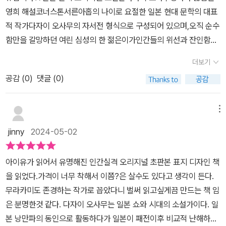
했지만, 다케이치 말고는 그 누구에게도 보여주지 않았습니다.내 '광
영희 해설코너스톤서른아홉의 나이로 요절한 일본 현대 문학의 대표
대 짓' 저변에 깔린 음산함을 간파해서 갑자기 인색하게 경계하는 것
적 작가다자이 오사무의 자서전 형식으로 구성되어 있으며,오직 순수
도 싫었습니다. p.39[서평] 인간실격 - 오리지널 초판본 표지 디자인​
함만을 갈망하던 여린 심성의 한 젊은이가인간들의 위선과 잔인함에
하녀에게서 성적 희롱을 당하면서도 한 마디 하지 못한 것을 보면, '그
의해 파멸되어 가는 과정을그린 작품입니다.인간 세상에서 항상 방관
동안 쌓인 게 얼마나 많을까?' 하는 생각이 들며 독자로 하여금 요조
더보기
자이자 이방인으로 사는 태도를 보였고,첫 번째 수기는 유년 시절, 두
를 가여운 시선으로 바라보게 만든다. 이 글을 읽는데, 계속 도스토옙
공감 (
0
)
댓글 (0)
번째 수기는 중고등 대학교세 번째 수기는 정신병원 입원과 퇴원으로
스키의 죄와 벌이 생각났다. 그 소설도 주인공이 할머니를 죽인 것은
이루어지고 있습니다.유년 시절의 요조는 인간과 같이 어우러질 수
분명 잘못한 일이고, 질타 받아야 하는 것이 맞는데, 주인공을 계속 응
없는 사람이라고생각하고 사람들과 어울리고 사랑받기 위해요조가
메뉴
원하게 만드는 작가만의 힘이 느껴진다.​요조는 자신이 여자에게 빌붙
취한 방식은 '광대 짓'이었습니다.자신이 인간 사회의 열등한 존재로
어 사는 쓰레기 같은 존재라며 술, 담배, 여자, 마약에서 헤어 나오지
jinny
2024-05-02
인식하고 있는 것과동시에 인간 사회를 비판하는 모습들이다자이 오
못하고 있다. 하지만 글을 읽다 보면 '그래. 그런 상황에선 그럴 수 있
사무를 자화상과 일치하고다자이 오사무 작가의 첫 번째 부인 하쓰요
어. 조금만 힘을 내보자.'라고 응원하게 된다. 이 소설이 작가의 삶과
아이유가 읽어서 유명해진 인간실격 오리지널 초판본 표지 디자인 책
가 불륜을 저질렀고그 일로 인해 다자이는 정신병원에 입원했다고 하
많이 닮은 자전적 소설이라 더 그럴 수 있다는 생각이 든다. 이런 생각
을 읽었다.가격이 너무 착해서 이쯤?은 살수도 있다고 생각이 든다.
더라고요주인공 요조는 세상과 소통하기 위해자신을 가려가며 광대
으로 요조를 응원하며 글을 읽는데, 세 번째 수기에서 '죄와 벌'에 관
무라카미도 존경하는 작가로 꼽았다니 벌써 읽고싶게끔 만드는 책 임
짓을 하지만 사회로부터 소외되어 진정한 인간관계를맺지 못하고 타
한 이야기가 직접적으로 나온다. 친구와 반대말 놀이를 하는 장면에
은 분명한것 같다. 다자이 오사무는 일본 쇼와 시대의 소설가이다. 일
인과 소통할 수 없는 절망에 빠져 고독감으로자기 파괴적인 행동까지
서 죄의 반대말은 무얼까? 이런저런 이야기와 생각들을 하는 부분이
본 낭만파의 동인으로 활동하다가 일본이 패전이후 비교적 난해하고
하고 정신병원 입원을 계기로 자신이'인간 실격'이라고 말하며 다자이