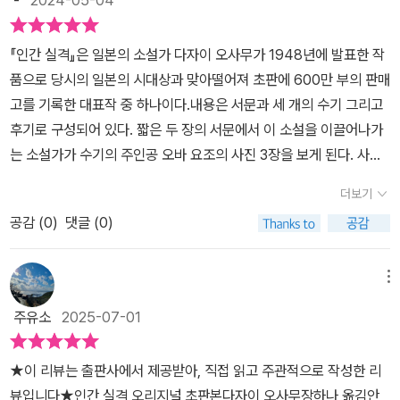
-
2024-05-04
책 한창 볼때에 기괴한데 계속 보았던 이토 준지의 만화 인간실격도
은책 #책읽기 #코너스톤 #컬처블룸 #컬처블룸서평단
지 못하며, 거리를 두고,사회에 편입되지 못하였다.오바 요조와 육체
한다. 이 오리지널 버전은 얇은 책이지만 여전히 일기는 거북하다. 이
의 표기에 따릅니다)의 시구를 인용하곤 했다는 구절이 있습니다. 우
보려고 한다. 이토 준지가 그린 인간실격은 어떨까 궁금했다. 다자이
적 관계를 맺었던 세 여자 쓰네코, 시즈코, 요시코와 친밀한 관계를 형
어두운 세상에 던지는 다자이 오사무의 일갈이다. 죽어가는 인간에
마르 하이얌의 작품 세계는 요조 같은 이가 쉽게 공감하기엔 꽤나 이
『인간 실격』은 일본의 소설가 다자이 오사무가 1948년에 발표한 작
오사무의 다른 책들도 궁금해졌다 무슨 내용을 담고 있을지 읽어보아
성하지 못하는 이유 중 하나였다. 다자이 오사무는 1949년 6월 13일
대한 연민이라기보다 그 인간 속에 깊이 숨어있는 어둡고 침침하고
지적인데, 그래도 그 특유의 허무주의, 회의적 구절들이 그의 마음
품으로 당시의 일본의 시대상과 맞아떨어져 초판에 600만 부의 판매
야 겠다.
, 야마자키 도미에와 함께 몸을 던져 스스로 세상을 떠났다.
끝 모를 불안을 저자는 ‘요조’라는 이물을 통해 이야기하고 있다. 지
을 끌었으리라 짐작해 봅니다. p111에 나오듯 요조의 의식과 자아
고를 기록한 대표작 중 하나이다.​내용은 서문과 세 개의 수기 그리고
금, 이 시대가 불안이 판치는 시대다. ‘요조’와 같은 어두움이 세상을
를 평생 동안 괴롭혔던 건 선과 악, 죄와 더렵혀짐에 대한 강박이었습
후기로 구성되어 있다. 짧은 두 장의 서문에서 이 소설을 이끌어나가
덮고 있다. 무엇 하나 장밋빛 미래를 보여주지 못한다. 이 사회가 병들
니다. 이 모든 고뇌를 한 번에 떨치려면 시니시즘만한 특효약이 없겠
는 소설가가 수기의 주인공 오바 요조의 사진 3장을 보게 된다. 사진
어 죽어가는 ‘요조’로 가득 차 있다고 해도 과언이 아니다. 어두운 사
습니다만, 언제나 그렇듯 이런 처방은 부작용이 너무 심하죠. 진정
속 남자는 웃고 있지만, 섬뜩한 분위기를 풍긴다. 묘하게 꺼림직해 보
더보기
회의 일면들이 ‘인간 실격’을 통해 더 깊이 다가온다. 책은 깊이 있는
한 악인은 아예 가책이 없고 요조는 따지고보면 남의 책임을 자신
이는 사진을 보고 자신은 여태껏 이런 묘한 남자의 얼굴을 한 번도 본
독자를 몰아간다. 인간 내면의 우울함이 읽는 내내 독자들을 괴롭힌
이 대신 고뇌한 셈이니 이런 불쌍한 이가 또 있겠습니까. *출판사에
공감 (
0
)
댓글 (0)
적이 없다면서 이야기는 시작된다.​요조는 어릴 때 부유한 집에서 태
다. 수작이다. 깊은 사색을 하게 만드는 책이다. **출판사로부터 도
서 제공한 도서를 읽고 솔직하게, 주관적으로 작성한 후기입니다.
어나 겉으로는 부족함 없이 자랐다. 하지만 소심한 성격 탓에 하고 싶
서를 제공받아 주관적으로 쓴 리뷰입니다.
은 말을 한 번도 해본 적 없이, 다른 사람의 기분을 맞추는 것이 자신
메뉴
이 해야 할 일이라 생각한다. 철저히 자신을 감추고 산다.​나조차도 움
주유소
2025-07-01
찔할 만큼 음산한 그림이 완성됐습니다. 그러나 '이 그림이야말로 가
슴속에 숨긴 나의 정체다. 겉으로는 명랑하게 웃고, 타인을 웃겨도 사
★이 리뷰는 출판사에서 제공받아, 직접 읽고 주관적으로 작성한 리
실 난 이런 음울한 마음을 갖고 있다. 어쩔 수 없다'하며 남몰래 수긍
뷰입니다★인간 실격 오리지널 초판본다자이 오사무장하나 옮김안