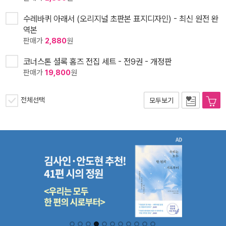
수레바퀴 아래서 (오리지널 초판본 표지디자인) - 최신 원전 완
역본
판매가
2,880
원
코너스톤 셜록 홈즈 전집 세트 - 전9권 - 개정판
판매가
19,800
원
전체선택
모두보기