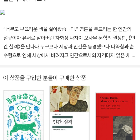
염 수술 후 진통제로 쓰인 파비날에 중독되었다. 약값을 대기 위해 아
쿠타가와상 수상에 욕심을 냈지만 실패하고는 깊은 절망에 빠졌다.
거기에 약혼 관계였던 게이샤 오야마 하쓰요와 절친한 친구의 불륜을
눈치채고 큰 충격을 받았다. 1937년 다자이와 오야마는 미나카미 온
“너무도 부끄러운 생을 살아왔습니다.” 영혼을 두드리는 한 인간의
천에서 칼모틴을 먹고 네 번째 자살을 기도하지만 둘 다 살아남았고,
절규이자 유서로 남아버린 자화상 다자이 오사무 문학의 결정판, 《인
이때의 일은 〈우바스테〉(1938)에 녹아들었다. 1948년 결핵 증세로
간 실격》을 만나다 누구보다 세상과 인간을 동경했으나 나약함과 순
인한 객혈이 심해진 다자이는 불륜 관계였던 야마자키 도미에와 다마
수함으로 인해 세상에서 버려지고 인간으로서의 자격마저 잃은 채 파
가와조스이에 몸을 던져 함께 생을 마감했다. 처음이자 마지막 자살
멸되어가는 인물을 그려내며, 전 세계 독자들에게 많은 사랑을 받았
의 성공이었고, 두 사람의 사체는 기모노 허리띠에 묶인 채 다자이의
던 다자이 오사무의 대표작 《인간 실격》. 인간의 내면 가장 깊숙한 곳
이 상품을 구입한 분들이 구매한 상품
생일인 6월 19일에 발견되었다.
의 존재 그 자체를 풀어낸 희유의 작품이라 평가받으며 오랫동안 세
대와 국적을 뛰어넘으며 사랑받아온 이 책을, 코너스톤에서 1948년
오리지널 초판본 표지로 출간했다. 《인간 실격》은 다자이 오사무의
정신적 자서전이라 할 수 있는 작품으로, 우리 또한 내면 한편에 품고
있을지도 모를 불안정한 자폐성과 소외된 고독감 등을 적나라하게 표
현해 내어 다자이 오사무 문학의 최고봉이라 일컬어지고 있다. 특히
이 책은 한없이 나약하고 순수한 그래서 상처받고 슬플 수밖에 없는