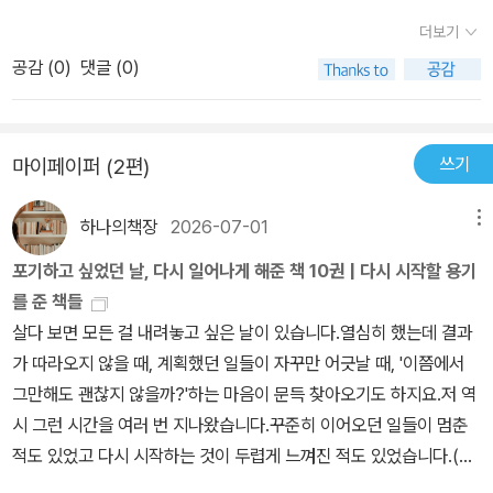
나온다.​죄와 벌. 도스토옙스키. 얼핏 그것이 뇌리를 스치기에 문득 깨
퇴폐적이라는 평가가 있었으나 문체가 뛰어나 젊은 독자들의 마음을
오사무 작가 본인이주인공화시키며 자기의 내부의 갈등들을 다루는
더보기
달았습니다. '만약 그 도스토 씨가 죄와 벌을 같은 말이 아니라, 반대
사로잡은 작가이다. 사소설풍 소설을 많이 썼는데 대체로 오사무 자
소설입니다.내면의 어두움을 어느 누구나 간직하고 있지만사람들한
말로서 나열한 것이라면? 죄와 벌, 서로 절대로 통할 수 없는 것. 얼음
공감 (
0
)
댓글 (0)
신을 소재로 한 픽션이라고 할 수 있다. 우선 책이 작아서 개인적으로
테 드러내지 않고 가면을 쓰고 있는지금 현대를 살아가고 있는 우리
과 숯처럼 서로 극과 극인 것. 죄와 벌을 반대말로 생각한 도스토 씨의
좋았다.가지고 다니면서 읽기가 좋아서 개인적으로 작은 책을 선호한
들의 이야기도 되지 않을까 합니다.인간 내면의 복잡성을 잘 나타내
푸른 이끼, 썩은 연못, 난마의 깊은 곳 p.113[서평] 인간실격 - 오리지
다. 가격도 착해서 두배 효과가 있는것 같다.왜 무라카미 하루키가 가
고 있어한 번 쯤 읽어보시면 좋을 듯합니다.#인간실격 #다자이오사
널 초판본 표지 디자인​다자이 오사무란 작가도 도스토옙스키의 영향
쓰기
마이페이퍼 (2편)
장 존경하는 작가라고 했을까? 책을 읽으면서 곰곰히 생각해보았다.
무 #코너스톤 #컬처블룸 #컬처블룸리뷰단 #장하나#안영희 #요조
을 많이 받았구나! 하는 것을 직접 느낄 수 있는 부분이 나오면서 이
등장인물의 심리를 글에 잘 표현했다고 할까나. 다자이 오사무는 주
#도쿄 #다자이오사무연보 #인간내면 #내면갈등 #인간관계
책의 이해가 좀 더 쉬워졌다. 수기의 처음부터 요조는 하인들에게도
하나의책장
2026-07-01
메뉴
인공의 내면의 깊은 심연까지도 책에 자세히 녹아냈다고 생각이 들정
성적 희롱을 당하고, 커가면서 여러 여자와 잠자리를 같이 하는 장면
도로 일본의 불안하고 우울한 시대상과도 맞게끔 잘 표현해내었다.그
포기하고 싶었던 날, 다시 일어나게 해준 책 10권 | 다시 시작할 용기
이 참 많이 나오는데, 전혀 야하다는 느낌을 받지 않았던 이유를 알 것
는 어린시절 부유했고, 자신이 겪었던 고뇌를 표현했다. 인간의 나약
를 준 책들
같다. 사람의 감정을 밑바닥까지 낱낱이 파헤치는 묘사도 정말 놀랍
함을 표현하는데 거침없었고, 인간에게 사랑받기 위해서 인간세계에
살다 보면 모든 걸 내려놓고 싶은 날이 있습니다.열심히 했는데 결과
다.​인간실격은 영화, 만화, 애니메이션으로 만들어졌고, 지금 JTBC
서 익살꾼을 자처할만큼 자신의 내면에 가면을 쓰고 무엇이든지 했던
가 따라오지 않을 때, 계획했던 일들이 자꾸만 어긋날 때, '이쯤에서
채널에서 드라마로 만들어져 방영되고 있다고 한다. ​39세의 젊은 나
주인공.어쩌면 우리도 우리의 내면의 가면을 쓰고 살아가는것이 이렇
그만해도 괜찮지 않을까?'하는 마음이 문득 찾아오기도 하지요.저 역
이로 강물에 투신해 죽음을 맞이한 다자이 오사무 그는 죽는 날까지
게 힘들고 지쳐있는지 모르겠다.노력하지만 번번히 좌절되고 말고,
시 그런 시간을 여러 번 지나왔습니다.꾸준히 이어오던 일들이 멈춘
자신의 삶을 부끄러워하며 살았다고 한다. 그런 방탕한 삶을 살면서
인간본연의 모습에 몸과 마음이 피폐해진 주인공 요조는 마지막 희망
적도 있었고 다시 시작하는 것이 두렵게 느껴진 적도 있었습니다.(오
이런 작품을 쓸 수 있었다는 것만으로도 얼마나 내면의 자아와 평생
이였던 가족에게 마져 절연당하게 된다.결국 그는 인간 실격자라는
랫동안 봐주신 분들은 아시겠지만)그럴 때마다 제게 힘이 되어준 것