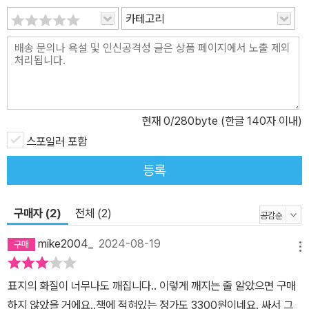
어넘어 독자들과의 깊은 공감대 형성이 가능한 신비한 매력을 갖고
카테고리
있기 때문이다. 특히 전후 혼란기에 있었던 일본 젊은이들에게 청춘
의 통과의례와도 같았던 그의 마지막 작품인 《인간 실격》은 과거와
다를 바 없는 현대 사회에서 삶과 인간의 존재 이유를 고민하는 21세
기의 독자들에게 묵직한 메시지를 전달하며 명작으로 회자되고 있다.
현재
0
/280byte (한글 140자 이내)
스포일러 포함
등록
구매자 (2)
전체 (2)
mike2004_
2024-08-19
메뉴
표지의 화질이 너무나도 깨집니다.. 이렇게 깨지는 줄 알았으면 구매
하지 않았을 거에요..책에 적혀있는 정가도 3300원이네요. 싸서 그