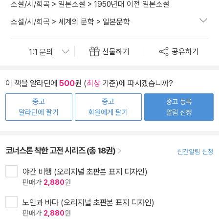
소설/시/희곡
>
일본소설
>
1950년대 이전 일본소설
소설/시/희곡
>
세계의 문학
>
일본문학
선물하기
공유하기
이 책을 알라딘에
500
원 (
최상
기준)에 파시겠습니까?
중고
중고
중고 등록
알라딘에 팔기
회원에게 팔기
알림 신청
코너스톤 착한 고전 시리즈 (총 18권)
신간알림 신청
야간 비행 (오리지널 초판본 표지 디자인)
판매가
2,880
원
노인과 바다 (오리지널 초판본 표지 디자인)
판매가
2,880
원