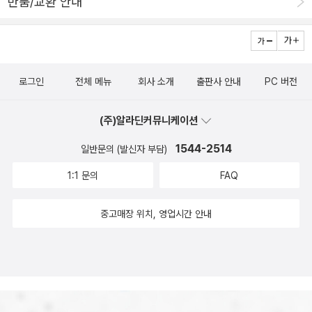
반품/교환 안내
면 다 사라졌는데, 얼마 전에 고향에서 조금씩 용돈이 들어오기 시작
앓는 스승 모리와 제자의 마지막 수업을 담은 실화입니다.죽음을 앞
했습니다. 그래서 약소하지만 먼저 이만큼의돈을 부치겠습니다. 귀찮
둔 스승이 들려주는 삶의 이야기들은 지금도 많은 독자들에게 깊은
으시겠지만 부디 형이 우에다 군에게 말을 잘 전해주세요.이제 와 돈
울림을 주고 있습니다.읽고 나면 '무엇을 위해 살아가고 있는가'를 자
을 돌려주는 것도 참으로 실례되고 무례한 일인줄 압니다. 저도 전부
연스럽게 돌아보게 됩니다.꽤 오래전에 출간되었지만 한번쯤은 꼭 읽
로그인
전체 메뉴
회사 소개
출판사 안내
PC 버전
터 돈을 돌려주는 건 그만두고 대신 언제까지나 예전 은혜를 잊지 않
어봤으면 하는 책 중 하나입니다.숨결이 바람 될 때저자 : 폴 칼라니티
으며 살까도 생각했습니다. 더 큰일로 돌려드릴까 싶었어요. 하지
출판사 : 흐름출판추천 대상 : 삶의 의미를 다시 찾고 싶은 분핵심 요
(주)알라딘커뮤니케이션
만 생각을 다잡았습니다.
약 : 유한한 삶이기에 오늘은 더욱 소중하다.핵심 내용 :신경외과 의사
1544-2514
일반문의 (발신자 부담)
였던 저자가 말기 암 판정을 받은 뒤 기록한 회고록입니다.삶과 죽음
을 담담하게 바라보는 시선이 깊은 감동을 전합니다.아침 그리고 저
1:1 문의
FAQ
녁저자 : 욘 포세출판사 : 문학동네추천 대상 : 잔잔한 문학을 좋아하
는 분핵심 요약 : 삶은 시작과 끝이 이어진 하나의 이야기다.핵심 내용
중고매장 위치, 영업시간 안내
:2023년 노벨문학상 수상 작가 욘 포세의 대표작입니다.짧은 내용이
지만, 한 인간의 탄생과 죽음을 담담하게 그려내고 있으며 삶의 본질
을 생각하게 합니다.인간 실격저자 : 다자이 오사무출판사 : 민음사추
천 대상 : 깊은 고전문학을 통해 자신의 감정을 들여다보고 싶은 분핵
심 요약 : 절망을 마주할 때 인간을 더 이해하게 된다.핵심 내용 :인간