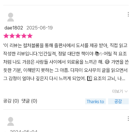
다면 어릴적 요조와는 판이하게 다른 삶을 꿈꾸지 않았을까 생각하면
집으로 살아온 것이 인생의 아픔이 되었으며, 신분에 대한 혐오를 추
사람의 끝은 결국 더 이상 내려갈 데가 없는 추락의 삶이었다. 그렇게
같은 검정 때가 묻어 그렇게그렇게 떠내려갑니다. 오바 요조의 저
서. 꼭 착하다 못해 바보스러우면 곁에는 그런 사람을 조종(?)하고 내
구하면서,그 스스로 독립적인 살을 살기 힘들었다. 다자이 오사무의
그는 낙인이라는 굴레에서 벗어나지 못한 채 생을 마감하게 된다. 인
런 병적인 몸부림과 표백을 보며, 나 역시도 과거에 저런 순수에의 집
메뉴
수완에 두려는 사람이 존재한다. 학창시절 친구인 다케이치 그리고
불행한 삶,좌절, 미술가로서의 꿈이 녹여 있는 것은 ​『인간실격』 속에
간은 어떤 존재인가에 대한 처절한 물음 앞에 서게 하는 작품이다. 인
착으로 고민하며 부끄러워하던 때가 있지 않았나 하는 회한과 자괴
호리키이다. 요조를 밝게 이끈 친구가 있었다면 삶이 바뀌지 않았을
dae1802
2025-06-19
서 오바 요조에 투영되고 있었다. 세상의 위선과 모순으로 인해 회피
간 본성에 대한 물음이 끝없이 이어지며 읽는 내내 괴롭힌다. 왜 이토
감, 이런 느낌이 독자를 휩싸고 도는 것 아닐까요. p29를 보면, 요조
까? 오히려 요조는 호리키를 만나면서 어둠의 굴레에서 벗어나지 못
형 인간이 되었다. 오바 요조가 『인간실격』에서 익살스러움과 광대로
록 인간 본성의 어두운 면만을 부각시키는가? 무엇이 저자에게 이리
는 다케이치라는 급우에게, 체육 시간 일부러 광대짓을 하느라 미끄
한다. 추악한 인간에게 벗어나고자 했지만 그들과 다름없이 술과 마
'이 리뷰는 컬처블룸을 통해 출판사에서 도서를 제공 받아, 직접 읽고
투영되고 있으며,가면을 쓰며 살아가고 있었다. 요조의 절친 호리키
도 인간의 피폐한 모습과 더불어 날카로운 송곳과 같은 시선으로 ‘요
러진 자신의 의도를 읽혔음을 알고 온몸을 부들부들 떨기까지 합니
약 그리고 매춘에 빠져든다. 무엇이 요조를 겉잡을 수 없는 나락으로
작성한 리뷰입니다.'인간실격, 정말 대단한 책이야 📚✨어릴 적 요조
는 요조에게 충언하지만, 요조는 한귀로 듣고, 한귀로 흘려버렸다.​​세
조’의 삶을 파헤치고 있는가? 단순히 한 개인의 불행한 삶을 따라가
다. 사실 다케이치인지 뭔지하는 꼬마가 특별한 통찰력이 있었
떨어지게 했는가. 거절못하는 성격과 남을 실망시키지 않으려고 모든
처럼 나도 가끔은 사람들 사이에서 외로움을 느끼곤 해. 😅 가면을 쓴
상이 요조를 이해하지 못하고, 요조가 세상을 이해하지 못함으로서,
면서 그려내는 이야기가 아니다. 저자인 다자이 오사무는 ‘요조’라는
던 건 아니겠습니다. 우리들도 어렸을 때 다 그런 경험이 있죠. 아이들
것을 수긍하며 살아왔던 습관들에 의한것이 아닐까 생각해보기도 했
듯한 기분, 이해받지 못하는 그 아픔. 다자이 오사무의 글을 읽으면서
공감성이 극대화된, 가면을 쓰고 있는 오바 요조의 모습, 오바 요조는
한 인간을 통해 끝없이 추락하고 망가지고 더 이상 내려갈 것 없는 인
은 마치 벌거벗은 임금님의 실제 상태를 지적하듯, 권위나 맥락 등
다. 데미안만큼이나 꽤 임팩트있었다. 한사람의 삶이 이토록 절망에
그 감정이 얼마나 깊은지 다시 느끼게 되었어. 1️⃣ 요조의 고뇌, 나의
매춘부로, 퇴폐적인 생활을 하고 있었다, 학교 생활에서, 요조의 행동
간의 본성이 이리도 더럽고 악하고 깊이를 알 수 없는 어두운 무저갱
을 고려치 않고 팩트를 바로 직시할 때가 있습니다. 요조 역시 내면
빠져든 이유는 무엇이었을까 계속된 생각을 하면서 찬란한 젊은시절
고뇌2️⃣ 인간의 나약함, 솔직하게 드러내3️⃣ 삶과 죽음에 대한 질문들,
에 대해서, 그 가면을 친구 다케이치에게 들킴으로서, 새로운 부끄러
과 같은 것임을 처절하고도 날카롭게 파헤치고 있다. 그러한 ‘요조’를
의 동기와 의도를 들키고 마치 국부를 노출한 듯 극한의 수치심을 느
더보기
을 여러 여성과의 자살시도로 끝내 생을 마감한 다자이 오사무. 주위
끝없이 던져이 책은 그저 소설이 아니야. 우리 모두의 이야기 같아.
움을 마주하는 요조가 나오고 있다. 자기 혐오,자기 연민으로 가득찬
통해 그를 바라보는 제삼자의 입장은 나는 아니라는 것을 보여준다.
끼는 것입니다. 별난 건 광대짓이라기보다(이런 건 요조 아니라 누구
에 더 좋은 사람들이 있었다면 좀 더 인생을 다르게 보지 않았을까. 이
공감 (
0
)
댓글 (0)
📖💔 다자이의 섬세한 문체와 비극적인 감정이 나를 깊이 감동시켰
오바 요조의 소심한 모습은 디자이 오자무의 모습이 투영되고 있으
그리고 그를 향한 사회적 편견과 위선으로 가득한 군상들을 보여준
라도 한 번 정도 하며, 심지어 어른이 되어서도 합니다) 그의 순수
상적인 문학보다 퇴폐적이고 인간의 어두운 단면을 그린 작품에 더
어. 이런 고민을 하고 있는 친구들에게 추천하고 싶어! 읽어보면 좋을
며, 1948년 전후 세대의 모습, 가치관이 무너지는 상황에 대한 회의
다. 그래서 읽는 내내 가슴 깊이 먹먹함과 더불어 깊은 아픔을 주게 한
한 수치심입니다. 수치심을 애저녁에 잊은 다른 사람들이 문제인 거
빠져드는 이유는 나의 깊은 심연에 있는 것을 들여다볼 수 있어서인
것 같아! 😊💭#인간실격 #다자이오사무 #책스타그램 #독서 #감정
감이 그대로 드러나고 있으며, 실패를 직시하는 다자이 오사무(1909
메뉴
다. 읽기에는 어렵지 않는 문체로 쓰여서 부담 없이 읽을 수 있다. 그
죠. p99를 보면 질 떨어지는 만화를 연재하며 할 일을 가까스로 찾
지도 모르겠다. 몇번을 더 읽어보게 되는 책이 아닐까? 어릴적 만화
공유 #인생의질문 #책추천 #소설 #문학 #고독 #심리소설 #읽고싶
~1948) 의 불안한 모습이 나오고 있으며, 가까운 이들과 가까이 하
러나 내용이 가볍지 않다. 우울이라는 감정이 생각의 방 전체를 도배
은 요조가 자신의 작품에 중세 페르시아의 시인 우마르 하이얌(책