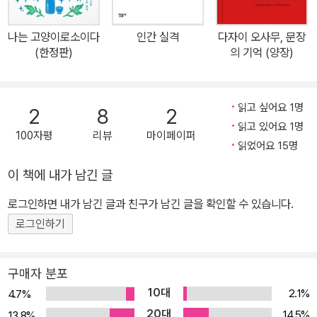
주인공을 통해 신과 인간, 삶과 죽음, 죄와 벌, 인간이라는 존재에 대
한 근원적 물음을 끝없이 던진다. 서른아홉의 나이에 자살로 생을 마
나는 고양이로소이다
인간 실격
다자이 오사무, 문장
감한 다자이 오사무 그리고 그가 유서처럼 남겨 놓은 《인간 실격》. 7
(한정판)
의 기억 (양장)
0년이 넘는 세월 동안 전 세계 청춘들의 필독서가 되어온 《인간 실
격》을 지금 만나 보자. “신에게 묻습니다. 신뢰는 죄가 됩니까? 신에
게 묻습니다. 무저항은 죄인가요?” 나약해서 아름다웠고, 슬프도록
읽고 싶어요 1명
2
8
2
순수했던 한 인간의 처절한 자기 고백 《인간 실격》은 주인공 오바 요
읽고 있어요 1명
100자평
리뷰
마이페이퍼
조가 자신의 삶에 대해 이야기하는 수기 형식으로 되어 있다. 주인공
읽었어요 15명
은 부유한 집안에서 태어났지만 부모의 무관심 속에 방치되어 아무도
이 책에 내가 남긴 글
믿지 못하고 세상과 인간에 대한 두려움을 간직한 채 살아간다. 누구
로그인하면 내가 남긴 글과 친구가 남긴 글을 확인할 수 있습니다.
보다 순수했던 그는 그 순수함 때문에 세상에 적응하지 못한다. 특히
나 아무렇지도 않게 다른 이를 속이면서도 어떤 상처도 받지 않고 살
로그인하기
아가는 인간이라는 존재에 대해 그리고 그런 인간의 삶에 대해 두려
움을 느낀다. 하지만 그는 세상을 외면하지 못한다. 오히려 끊임없이
구매자 분포
인간의 삶에 구애하며, 세상에 적응하려고 발버둥 치다가 결국 세상
10대
2.1%
4.7%
에 배신당하고 인간으로서의 자격조차 박탈당한 채 파멸해 가고 만
20대
14.5%
13.8%