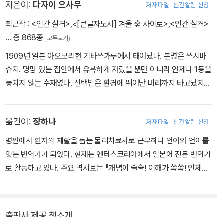
지은이:
다자이 오사무
저자파일
신간알림 신청
최근작 :
<인간 실격>
,
<[큰글자도서] 겨울 숲 사이로>
,
<인간 실격>
… 총 868종
(모두보기)
1909년 일본 아오모리현 기타쓰가루에서 태어났다. 본명은 쓰시마
슈지. 명망 있는 집안에서 유복하게 자랐을 뿐만 아니라 언제나 1등을
놓치지 않는 수재였다. 선택받은 환경에 뛰어난 머리까지 타고났지
만, 서른아홉 해의 짧은 생애 중 다섯 번 자살을 기도했다. 스무 살이
던 1929년 칼모틴을 복용한 후 의식불명에 빠졌던 것을 시작으로, 1
옮긴이:
장하나
저자파일
신간알림 신청
930년에는 술집 종업원 다나베 시메코와 가마쿠라 바다에 함께 투신
했다. 그러나 다나베만 사망하고 홀로 살아남아 자살방조죄로 기소유
병원에서 환자의 재활을 돕는 물리치료사로 근무하다 언어와 언어를
예 처분을 받았다. 〈광대의 꽃〉(1935)은 대표작인 〈인간 실격〉(194
잇는 번역가가 되었다. 현재는 엔터스코리아에서 일본어 전문 번역가
8)의 모태이자 이때의 자책감을 드러낸 작품이다. 〈도쿄 팔경〉(194
로 활동하고 있다. 주요 역서로는 『개념이 술술! 이해가 쏙쏙! 인체의
1)에도 이때의 일이 자세히 서술돼 있다. 좌익 운동을 하며 유치장을
구조』, 『만화로 쉽게 이해하는 해부 생리학』, 『세상에서 가장 알기 쉬
들락거리던 다자이는 〈교겐의 신〉(1936)에 그려진 대로 1935년 가
운 근육연결도감』, 『동물 뼈 해부도감』, 『뇌졸중 손·팔 재활 교과서』,
마쿠라에서 목을 매 세 번째 자살을 시도했다. 미수에 그쳤지만 맹장
『뇌졸중 발 다리 재활 교과서』 등 다수의 책을 옮겼다.
출판사 제공 책소개