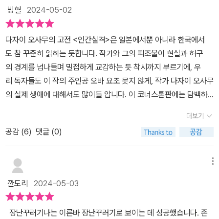
빙혈
2024-05-02
다자이 오사무의 고전 <인간실격>은 일본에서뿐 아니라 한국에서
도 참 꾸준히 읽히는 듯합니다. 작가와 그의 피조물이 현실과 허구
의 경계를 넘나들며 밀접하게 교감하는 듯 착시까지 부르기에, 우
리 독자들도 이 작의 주인공 오바 요조 못지 않게, 작가 다자이 오사무
의 실제 생애에 대해서도 많이들 압니다. 이 코너스톤판에는 담백하
게, 소설의 본문과 작가 연보만 실렸습니다. 또 지금 보는 대로, 이 책
더보기
은 1948년 초판본의 디자인을 그대로 따 와서 출간했습니다. "인간
공감 (
6
)
댓글 (0)
실격"이라는 글자(한자)가 나뭇잎 도안과 함께 명랑하게(?), 발랄하
게 배열된 중, 정자체로 큼직하게 太宰 治(태재 치), 즉 작가 다자
이 오사무의 이름이 찍혔습니다. 당시의 디자인 감각이 지금과는 많
메뉴
이 달랐구나 하는 생각도 들고, 디자이너가 작품을 다 읽고 그 나름대
깐도리
2024-05-03
로 떠오른 느낌을 표지에 충분히 담은 결과물이겠다는 추측도 하
게 됩니다. 2021년에 코너스톤에서 나온 벨벳 양장본을 읽고 리뷰
장난꾸러기나는 이른바 장난꾸러기로 보이는 데 성공했습니다. 존
를 올린 적 있는데, 같은 출판사에서 펴낸 번역본이라서 본문 텍스트