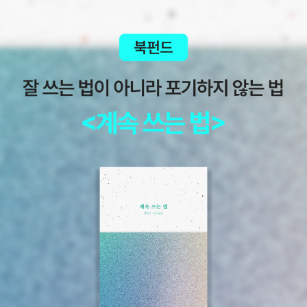
내면의 불안과 고독을 섬세하게 그려낸 일본문학의 대표작입니다.무
거운 작품이지만 많은 독자들이 인생책으로 꼽는 이유를 읽으며 느낄
수 있습니다.철학은 어떻게 삶의 무기가 되는가저자 : 야마구치 슈출
판사 : 다산초당추천 대상 : 생각의 깊이를 키우고 싶은 분핵심 요약 :
철학은 현실을 살아가는 가장 실용적인 도구다.핵심 내용 :고대 철학
부터 현대 철학까지, 핵심 개념을 일과 인간관계에 연결해 설명합니
다.출간 당시에 읽고선 제가 블로그에서 많이 추천한 책이기도 합니
다.철학을 어렵지 않게 접할 수 있는 입문서이기에 꼭 한번쯤은 읽어
봤으면 하는 책입니다.고전이 답했다, 마땅히 살아야 할 삶에 대하여
저자 : 고명환출판사 : 라곰추천 대상 : 삶의 방향을 다시 찾고 싶은 분
핵심 요약 : 고전은 시대를 넘어 삶의 길을 알려준다.핵심 내용 :저자
가 지난 10년간 고전에서 얻었던 삶의 지혜를 현대인의 삶과 연결해
풀어낸 인문 에세이입니다.읽기 쉬운 문체로 구성되어 있으며 실천할
수 있는 삶의 태도를 자연스럽게 전합니다.미움받을 용기저자 : 기시
미 이치로, 고가 후미타케출판사 : 인플루엔셜(주)추천 대상 : 타인의
시선 때문에 쉽게 흔들리는 분핵심 요약 : 행복은 타인의 평가가 아니