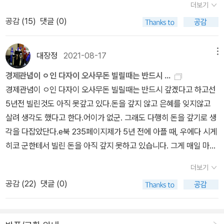
을 싸워왔을까?를 생각하게 만들며, 소설을 읽는 내내 작가를 생각하
더보기
죽음을 기다리는 슬프고 암울한 스토리이다.자세한 내용은 읽어보길
은 거창한 조언이 아닌 책 속의 한 문장이었습니다.오늘은 그런 마음
게 만드는 힘이 있는 작품이다.​
추천한다. 스토리의 몰입이 다른 책과는 많이 다르다. 인간의 공포와
공감 (
15
)
댓글 (0)
으로 포기하고 싶었던 날, 다시 일어나게 해준 책 10권을 소개해보려
두려움 그리고 사랑을 갈구 하는 주인공 요조의 심리를 표현하는것이
고 합니다.'무조건 힘내라'고 말하는 책이 아니라 천천히 다시 걸어갈
위태로워 보이지만 씩씩하기도 하고 안쓰럽기도 했다. 인간의 삶을
용기를 건네주는 책들입니다.- 다시 시작할 용기를 건네는 책 10권-
대장정
2021-08-17
메뉴
이해할수 있는 자가 얼마나 되겠는가.이런 심층적인 묘사과 어디가
결국 우리를 일으키는 것은 무엇일까포기하고 싶은 마음은 의지가 약
경제관념이 ㅇ인 다자이 오사무돈 빌릴때는 반드시 ...
실화이고 어디가 묘사인지 불분명한곳에서 카타르시스 마저 느끼게
해서 생기는 것이 아닙니다.오히려 오랫동안 버텨온 사람일수록 더
경제관념이 ㅇ인 다자이 오사무돈 빌릴때는 반드시 갚겠다고 하고선
했다. 하지만 책을 읽을수록 왠지 불쾌하고 암울한 느낌이 들었다. 마
자주 그런 생각을 하게 됩니다.그래서 필요한 것은 '더 열심히 하라'는
5년전 빌린것도 아직 못갚고 있다.돈을 갚지 않고 은혜를 잊지않고
음이 아프기까지 했다. 인간이 어쩌면 실격이 될수 밖에 없었던 불행
말보다 잠시 숨을 고르고 다시 걸어갈 힘을 주는 이야기인지도 모르
살려 생각도 했다고 한다.어이가 없군. 그래도 다행히 돈을 갚기로 생
한 요조의 삶이 이해되었다. 붉은색 표지가 감정상태를 지옥불에서
겠습니다.이번 포기하고 싶었던 날 읽기 좋은 책 추천 리스트는꾸준
각을 다잡았단다.e북 235페이지제가 5년 전에 아플 때, 우에다 시게
불타는 세상이라고 표현했기 때문은 아닐까? 이제 완전히 인간이 아
히 사랑받는 베스트셀러실제로 많은 독자들에게 용기를 준 책읽고 난
히코 군한테서 빌린 돈을 아직 갚지 못하고 있습니다. 그게 매일 마음
니게 된것입니다 라는 마지막 문구가 자꾸 생각나게 한다. 아직 읽어
뒤 오래 마음에 남는 책삶을 다시 바라보게 하는 책을 기준으로 선정
이 쓰이지만 어찌할 바를 모르고 오늘에 이르렀습니다. 가끔씩 돈
보지 못했다면 꼭 읽어보길 추천한다.
했습니다.도움이 된다면 저장해두세요!마음이 지친 날, 다시 펼쳐보
더보기
이 들어와도가까운 곳부터 지불하게 되니 쉽지가 않네요. 우에다 군
기 좋은 책들입니다.모리와 함께한 화요일저자 : 미치 앨봄출판사 : 살
공감 (
22
)
댓글 (0)
뿐 아니라 그 사이에 들어온 히라오카 형에게도 면목이 없습니다.이
림추천 대상 : 삶에서 정말 중요한 것이 무엇인지 다시 생각해보고 싶
제는 더 이상 연약한 변명을 하지 않겠습니다. 제 잘못이니부디 용서
은 분핵심 요약 : 인생은 성공보다 관계와 사랑으로 완성된다.핵심 내
해주세요. 때때로 원고료니 인세가 들어와도 생활비로 쓰다 보
용 :'죽음은 생명을 끝내지만 관계까지 끝내는 건 아니다.'루게릭병을