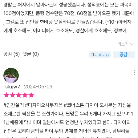
경받는 처지에서 달아나는데 성공했습니다. 성적표에는 모든 과목이
는 거의 같습니다. "봄바람 속에는 백일해를 유발하는 세균이 수십
100점이었지만, 품행 점수만은 70점, 60점을 받아오곤 했기 때문에
만, 이발소에는 탈모를 일으키는 세균이 수십만...(p97)" 선천성면역
, 그걸로 또 집안을 한바탕 웃음바다로 만들었습니다. (-10-)​​아버지
결핍증(CIDS) 환자인 주인공이 평생 멸균 캡슐 안에 들어가서 살아
에게 호소해도, 어머니에게 호소해도, 경찰에게 호소해도, 정부에 호
야 하는 <The Boy in the Plastic Bubble>라는 1976년작 영화
소해도, 결국엔 처세에 능한 사람이 세간에 듣기 좋은 말로 퍼뜨리지
도 있었지만, 이 작의 오바 요조는 몸이야 멀쩡해도 정신이 아픈 청년
더보기
않겠느냐 말이다.어차피 편파적일 게 뻔한데, 인간에게 호소하는 건
이었습니다. 어렸을 때 특별히 불우한 환경에서 자란 것도 아닌데, 아
공감 (
5
)
댓글 (0)
소용없다. 역시나 진실을 숨기고 그저 참으며 , 그 '광대 짓'을 계속하
니 그렇기는커녕 오히려 남들보다 유리한 여건에서 혜택을 받고 성장
는 것 말고는, 달리 방법이 없는 것 같습니다. (-23-)​​그 여자는 호노
했다면서, 사회와 외부환경에 대해 이처럼이나 신경증적이고 부적응
에 있는 목수의 집 이 층에 세 들어 살고 있었습니다. 그 이층에서는
메뉴
스러운 태도라니, 본인은 물론이거니와 밖에서 보는 이들마저 당황스
평소 음울한 내 마음을 조금도 숨기지 않고, 지독한 치통에 시달리는
럽습니다. 그런데, 이처럼 비상식적이고 병적인 주인공의 넋두리
lulujw7
2024-05-03
것처럼 한 손으로 턱을 괸 채 차를 마셨습니다. 그런데 이런 모습이 오
에 대해 왜 우리 독자들은, 시대를 초월하여 공감을 보내는 걸까
히려 그 사람의 마음에 박힌 모양입니다. 그 사람 부위도 늦가을의 찬
요? 장폴 사르트르의 "타인은 지옥이다"라는 잘 알려진 언명도 있었
#인간실격 #다자이오사무지음 #코너스톤 다자이 오사무는 자신을
바람이 불고 낙엽이 흩날리는 ,완전히 고립되어 있는 느낌의 여자였
지만, 우리는 대개 나만의 자아와 취향과 고집과 쾌락 안에 머물고 싶
소재로한 픽션을 쓴 소설가이다. 필명은 무려 5개나 가지고 있으며 1
습니다. (-59-)​​순진무구한 신뢰는 죄가 되는가.유일하게 믿었던 미
지, 타인의 의견과 이해 앞에 나를 희생하고 양보하고 맞춰주고 싶어
1남매중에 막내이며 일본에서도 엄청난 부자였다고 한다. 다자이의
덕에조차 의혹을 품고, 나는 이제 아무것도 알 수가 없어져서 ,오로지
하지는 않습니다. 얼마나 저 설익은 자아를, 그나마 끝까지 지키고 싶
집안은 고리대금업을 하여 부와 명예를 거머쥔 유지였다. 남부러울
술만 찾게 되었습니다. 내 표정은 극도로 비열해지고, 아침부터 소주
었으면 저런 병적인 반응이 나올까? 저런 병적인 케이스를 보면서 까