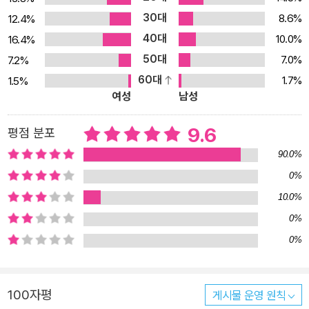
다. 다자이 오사무의 유서이자 정신적 자서전, 《인간 실격》 1909년
30대
8.6%
12.4%
아오모리현의 쓰가루라는 벽지에서 대지주의 아들로 태어난 다자이
40대
10.0%
16.4%
오사무의 삶에는 술과 여자 그리고 약물 중독과 자살 시도라는 그림
50대
7.0%
7.2%
자가 늘 따라다녔고, 결국 마흔을 앞두고 다마강 수원지에 투신해 생
60대
1.7%
1.5%
을 마감하고 만다. 그는 죽기 전 자신의 죽음을 예고라도 하듯, 자신의
여성
남성
삶을 그대로 적어 내려간 듯한 소설 《인간 실격》을 발표했다. 이 책에
서 그는 자신의 내적 진실에 한없이 충실하고, 자신을 속이지 않으며,
9.6
평점 분포
인간을 두려워하면서도 끊임없이 인간과 세상에 구애하는 주인공이
90.0%
좌절하고 패배하는 과정을 통해, 세상에 존재하는 위선과 악 그리고
0%
추악함과 비인간성을 드러내고 있다. 특히 끊임없이 상처를 받으면서
10.0%
행복조차 두려워하는 어릿광대인 주인공 요조의 삶을 통해 자신이 지
금까지 보였던 세상에 대한 두려움과 증오가 결국에는 인간을 향한
0%
구애이자 절규였음을 고백하고 있다. 21세기, 《인간 실격》을 읽다
0%
《인간 실격》은 출간 직후부터 베스트셀러에 오르면서 지금까지도 전
세계 독자들의 사랑을 받고 있다. 그의 작품들을 읽다 보면 문학적 감
100자평
게시물 운영 원칙
성에 깊이 빠져들곤 하는데, 이는 다자이 오사무 문학이 시공간을 뛰