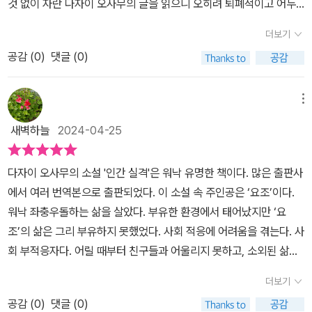
것 없이 자란 다자이 오사무의 글을 읽으니 오히려 퇴폐적이고 어두
를 퍼마시고, 이가 듬성듬성 빠지고, 만화도 외설스런 것들만 그려댔
딱 길을 잘못 들었으면 나 역시도 저런 함정에 빠지지 않았을까 하
운 면이 지배적이었다. 무려 다섯번이나 자살시도끝에 39살 젊은 나
습니다. 아뇨,돌려 말하지 않겠습니다. 나는 그즈음부터 춘화를 베껴
더보기
는 안도감에 젖는 것입니다. 오바 요조는 무작정 자기 세계 안에만 머
이에 생을 마감했다. 무엇이 이리도 그를 비참한 삶의 여정으로 이끌
몰래 팔았습니다. 소주 살 돈이 필요했습니다. 항시 내 눈을 피하고 움
물려 들었던 것도 아닙니다. 그렇기는커녕 마음에도 없는 광대 놀음
공감 (
0
)
댓글 (0)
었을까 싶었다. 무력함, 우울, 무엇때문인지 자신을 보잘것없다고 생
찔움찔하는 요시코를 보면,'이 사람은 도통 경계란 걸 모르는 여잔데
을 하면서 반대로 사회와 타인들에 과잉적응하려는 기태까지 보였습
각해서인가 남들은 인정하지만 자신에게 거는 기대도 없는 삶으로 비
그 장사치 놈과 딱한 번 분이었을까? 그럼 호리키는? 아니 어쩌면 내
니다. 그가 태어나고 자란 환경이란 것도 남들 보기에 부러웠으면 부
춰졌다. 소설속 남자주인공 오바 요조는 여성들이 좋아할 귀공자같은
메뉴
가 모르는 인간과도?​'의혹은 의혹을 낳고, 그렇다고 마음먹고 그걸 따
러웠지 불리한 조건이 아니었습니다. 지나친 행운은 면역을 올바르
외모를 가지고 있지만 자신의 암울하고 어두운 내면을 들키기 싫어서
져 물을 용기고 없어, 예의 그 불안과 공포에 몸부림 쳤습니다. (-117
새벽하늘
2024-04-25
게 못 갖추게 방해한다는 점에서 기이한 불운이 될 수도 있으며, 독자
자신을 계속 감추려고 어릴적부터 장난끼어린 표정들로 자신을 숨겼
-)​​1948년에 발표한 디자이 오사무의 『인간실격 (오리지널 초판본
들은 이 점에서도 은근히 뭔가 위안을 얻는 것입니다. "저것 봐라. 복
다. 어린나이에 무엇이 자신과 다른 모습을 보여주며 힘들게 사는것
표지 디자인)』이며, 2030 독자들에게 인기가 많은 문학 작품이다.
다자이 오사무의 소설 '인간 실격'은 워낙 유명한 책이다. 많은 출판사
(福)이 꼭 복으로 구르는 것만도 아니다." 그런데 이러면, 남의 불운
인가 하는 의문을 가져다주는 소설이었다. 어릴적 나도 그랬던적이
디자이오사무는 쓰시마 가문의 부유한 부잣집 집안에서 11며의 향제
에서 여러 번역본으로 출판되었다. 이 소설 속 주인공은 ‘요조’이다.
을 즐긴다는 이른바 schadenfreude(샤덴프로이데)인 셈이므로, 그
있었던가 어색함과 부끄러움을 무마하고자 하는 장난끼어린 모습들
중 10번째로 태어났다. 그는 자신의 신분에 대한 부끄러움을 가지고
워낙 좌충우돌하는 삶을 살았다. 부유한 환경에서 태어났지만 ‘요
에 대한 미안풀이인지 또다시 이상한 동정을 요바 요조에게 보내
이 오버랩되기도 했다. 내가 요조였다면 집의 부유함을 힘입어 하고
있었으며,고리대금업자로 주르 축적한 부모로 인해, 그느 다섯 번 자
조’의 삶은 그리 부유하지 못했었다. 사회 적응에 어려움을 겪는다. 사
고... 아마도 이런 선순환(?)이, 이 고전에 유지된 오랜 지지와 선
자하는 것을 맘껏해보고 콧대가 위로 위로 올라가지 않았을까? 하지
실시도를 하였고, 자살방조죄를 얻고 만다. 스스로 부끄러뭄 많은 삶
회 부적응자다. 어릴 때부터 친구들과 어울리지 못하고, 소외된 삶을
호 그 비결이 아닐까 제 멋대로 짐작합니다. 본인도 인간이면서 다
만 그 부를 누리고자하는 마음은 없었나보다. 혼자서의 독립을 꿈꾸
을 살았다고 말한다. 혐오스러운 생각으로 인해 자기 혐오 , 염세주의
산다. 가족들 역시 이런 ‘요조’를 이해하지 못한다. 그렇다고 어른이
른 인간의 심리, 이기심, 위선 등의 행태를 이해하지 못하겠다라... 어
지만 집에서 도와주지 않으면 삶이 연명되지 않는 무능속에서 그래서
더보기
자가 되었다. 학창 시절 죄의식으로 인해 ,디자이오사무는 좌익활동,
되었어도 그의 삶은 그리 순탄하지는 않았다. 술에 빠져 살아간 삶이
쩌면 우리 모두들도, 태어났을 때엔 나쁜 재주를 양심 때문에 쉽게 부
더 여성들에게 기대어 기생하며 살지 않았을까 싶었다. 내가 요조였
공산주의에 심취하게 된다.​​소설가로 디자이오사무가 걸어온 길, 부잣
공감 (
0
)
댓글 (0)
었다. 여인을 탐닉하고, 도박에 빠져서 이리저리 정신 없이 방황하는
르지 못하고 머뭇대다, 마지못해 사회의 타락한 물결에 휩쓸리고 똑