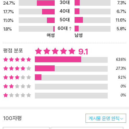
30대
7.3%
24.7%
부정적 감정으로 여겨져 왔다. 그러나 한편으로 수치심은 마땅히 가
40대
져야 할 것으로 묘사되기도 한다. “수치심을 모르는 자들 같으니”,
6.7%
17.7%
“염치가 있어야지”, “창피한 줄을 알아야지” 같은 용례에서처럼. 이런
50대
11.6%
11.0%
용례에서 수치심은 사회적이고 정치적인 판단을 함축한다. 수치심을
60대
5.8%
1.8%
여성
남성
아는 이들, 염치가 있는 이들, 마땅한 창피를 느끼는 이들이 많은 사회
로 나아가야 한다는 판단 말이다. 그런 점에서 프레데리크 그로는 “수
9.1
평점 분포
치심은 혁명적 감정”이라고 말한다. 수치심은 개인적인 차원에서 해
소해야 할 심리적인 현상만도, 가해자를 처벌하는 데 쓰이는 법적 근
63.6%
거만도 아니다. 수치심은 고대 그리스어로는 아이도스aidos, 라틴어
27.3%
로는 푸도르pudor라 불렸다. 이는 정치적 복종의 지렛대이자 사회적
9.1%
슬로건이며, 내면을 형성하는 원리를 담은 찾던 고대 사회의 윤리를
0%
함축한다. 수치심은 우리에게 불복종할 힘을 주는 혁명적 감정이다
0%
책의 제목은 마르크스의 말을 인용한 것이다. “당신은 웃으며 나를 보
고 말하겠지요! 시시합니다! 우리가 혁명을 하는 건 결코 수치심 때문
이 아니라고 말이지요. 난 이렇게 대답하겠습니다. 수치심은 이미 하
100자평
게시물 운영 원칙
나의 혁명입니다. 그것은 정말이지 1813년에 승리한 독일 애국주의