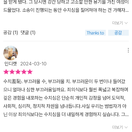
을 받게 됐다. 그 당시엔 강간 당하고 고소할 만한 용기를 가진 여성이
이 아닌, 생각과 분석과 대화가 사회에 존재하면 좋겠습니다. 마지막
라고 꼭 어려울 필요는 없잖아!)이 책은 전체적인 맥락을 담기보다,
여 살리기 위해 희생하고 있는데, 그러자 곧 나의 수치심에 대해 수치
드물었다. 소송이 진행되는 동안 수치심을 짊어져야 하는 건 가해자
으로, 가해자를 보호하고 피해자에게 수치심을 쏟아 부어서. 범죄의
'수치심'에 대해 열거한 저자의 문장들을 옮겨보려 한다. 우리에게 적
심이 든다.”, 수치심을 느끼는 자체에 대한 스스로에 대한 수치심! 불
가 아니라 여자들이었기 때문이다.'협박을 받을 때 우리는 결코 죽음
본질도, 처벌의 합당성도 흐리고 망치는 방식을 이미 많이 보았습니
용되는 수많은 수치심이라는 감정이 어떤 상황에 어떻게 다가오는지,
더보기
공정한 가치 체계를 그렇게 쉽게 지지한 자신에 대한 분노로서의 수
과 삶 사이에서 '선택' 하지 않는다. 우리는 대응책을 찾고, 전략을 펼
다. 사회적으로 인지가 확대되고 있다고 낙관합니다. 피해자다움과
또 수치심이라는 감정안에 얼마나 많은 것들이 담겨있는지 확인할 수
치심이다. 수치심은 멸시와 고결한 분노의 두 가지 태도만 있는 것이
공감 (
1
)
댓글 (1)
치고, 속임수를 쓰고, 결심하고, 체념하지만, 그것이 동의는 아니다.
주의(조심성) 부족, 혹은 ‘생각 없이 놀러 가서 죽었다’는 식의 명백히
있는 시간을 가져보면 좋겠다.더불어 평소 내가 느낀 수치심은 어떤
아니다. 극복할 수 없는 혐오로서 우울의 수치심이 있다. 졸라의 《목
(p. 120)'남성우월주의적 장치는 두 여성에게 이런 질문을 한다. 그
악의적인 발화와 언론질을 목격했습니다. 이런 일이 가능한 이유는
것들이 있고, 타인을 통해 느꼈던 수치심은 어떤 것들이 있는지 나의
로주점》에는 가로등 불빛에 비친 자신의 거대한 그림자를 보고 수치
시간에 거기서 뭘 했는지, 어떤 옷을 입고 있었는지, 저항하긴 했는지,
‘불의한 사회’이기 때문입니다. 역사 속 수많은 사례가 증명하듯, 굴종
메뉴
일상에 대입해 보면서, 왜 저자가 수치심이라는 감정을 '혁명적 감
심에 잠겨 거리에 자신의 매력을 팔기위해 서있는 제르베즈의 마지막
조금은 동의한 건 아닌지. 그리고 결론을 내린다. 거부하고 저항했더
하면 변화의 여지는 사라집니다. 함께 느끼는 수치심에 대해 함께 이
정'이라고 표현했는지, 이 감정이 내 삶에서 어떤 변화를 가져올 수 있
인디캣
2024-03-10
쇠락 장면이 있다. “끈끈하게 들러붙는 지상 조건의 낙인인 몸 자체
라도 그건 그저 '지연되고 가장된 동의'라고. 여성도 원해 쾌락을 즐겼
야기하는, 내면화와 강요를 거부하고 밝히는 연대가 필요합니다. 그
는지 고민해 보면 좋겠다.====='수치심!' 수치심은 죄책감과 다르
에 대한 수치심”이다. 수치심에는 세 가지 큰 영역이 있다. 사회적 가
을 것이라고. 그래서 죽음으로 대항하지 않은 강간 당한 여성 대부분
럴 수 있다면, 수치심이 강할수록 변화의 동력도 클 것이라 희망합니
다. 수치심은 막연하고 조밀하며, 견고한 두께를 지녔다. 수치심은 나
수치羞恥. 부끄러울 수, 부끄러울 치. 부끄러운이 두 번이나 들어갔
난, 정신적 치욕, 육체적 불결. 몸은 영혼에 수치심을 안긴다. 모파상
은 침묵을 선택한다.프레데리크 그로는 이 책에서 수치심을 치밀하게
다.
의 정서와도, 어떤 주관적 평가와도 무관한 객관적인 상태다. 그것은
으니 얼마나 심한 부끄러움일까요. 죄의식보다 훨씬 폭넓고 복잡하며
의 <비곗덩어리>가 감수해야하는 타인의 무심한 눈길로부터의 외면,
탐색한다. 장자크 루소, 발자크, 조지프 콘래드, 디디에 에리봉, 카뮈,
바윗덩어리처럼 내 위로 떨어진다. 내가 무슨 생각을 하건 수치심은
깊은 경험을 내포하는 수치심은 단순히 개인적 감정을 넘어 도덕적,
무리의 구성원으로 받아들여지지 않는 고질적 두려움의 명치를 얻어
에밀 졸라, 장 주네, 존 M.구체, 장 라신, 코르네이유, 로스탕 등의 작
객관적이다. 개인적 판단의 문제가 아니다. 누구의 입장을 운운할 문
사회적, 심리적, 정치적 차원을 넘나듭니다.사실 우리는 범법자가 아
맞은 듯한 고통. 비곗덩어리와 함께 마차를 타고 여행 중인 소위 사회
품과 플라톤, 칸트, 미셀 푸코, 질 들뢰즈 등 철학자의 글을 동원한다.
제가 아니다. 내게 슬픔이 있다면 나의 슬픔은 객관적으로 수치스러
닌 이상 죄의식보다는 수치심을 더 내밀하게 경험하지 싶습니다. 그
적 품위를 지녔다는 인간들의 품위가 얼마나 비겁하게 주어지는 지
그로는 우리가 살면서 죄의식보다 수치심을 훨씬 많이 경험하고, 수
운 상황의 산물이고, 효과이고, 결과다.24페이지 中=====수치심
리고 수치심 그 자체보다 수치심에 따라오는 두려움이라는 감정을 더
를, 타자의 사회적 멸시를 통한 배척을 토대로 구축되는 그 더러운 품
치심의 강요에 굴복해서 내린 결정이 죄의식에 의한 것보다 훨씬 많
더보기
과 죄책감이 다른 건 알겠는데, 명확히 구분 지으려고 하니 애매한 느
무서워합니다.자기멸시와 침묵을 강요하는 슬픔이 포함된 수치심이
위를 소설은 말하고 있다. “부끄러운 줄 알라!”, 원통함과 엄청난 분노