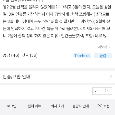
로 장장 9막에 이르는 동안 ‘니나 리즈’라는 팜파탈과 그녀를 둘러싼
가 더 수치심을 느끼는 사례가 여럿 등장한다. 가문의 수치가 되어 명
보통, '수치심'이라는 단어를 내뱉을 때면 부정적인 감정이 먼저 떠올
란츠와 우정을 나누는 동유럽 출신의 유대인 친구인 뢰비를 향해 아
만적 무구(無垢)함이 죄를 구성한다. “무구함의 반대말이 죄의식이
엥? 2월 산책을 올리지 않았어!!!!?!! 그리고 3월이 왔다. 오늘은 삼일
여러 남자들의 욕망 사랑 배신 증오 콤플렉스 등이 다채롭게 펼쳐진
예살인을 당하는 여성들도 헤아릴 수 없이 많다. 꼭 이렇게 다른 나라
라 회피하기 바쁜데, 이렇게 깊이 있게 들여다보니, 오히려 그렇기에
버지 헤르만 카프카가 모욕적 언사로 내뱉기도 한다. 프란츠는 아버
아니라 통찰력”인 것은 이러한 연유에서이다. 수치심을 느끼는 사람
절. 3일 연휴를 기념하면서 어제 급박하게 산 책 포함해서(생각으로
다. 한야 야나기하라, <리틀 라이프>역주행으로 인기 타고 있는 작
의 사례를 가져올 필요도 없다. 이 땅에서도 강간은 피해자의 수치로
우리를 변화시킬 수 있는 힘이기도 하다는 생각을 해보게 된다.수치
지에게 격렬한 분노를 터뜨리고, 즉각 이 말을 기원으로 문법적으로
은 통찰력이 있어 불의와 불공정이 어떻게 작동하는지를 주의깊게 바
는 3일 내내 침대에 누워 책만 읽을 것 같지만......과연??), 2월에 샀
품. 역주행 시작 전에 읽기는 했는데, 읽고 나서 이 작품이 역주행으로
환원된다. 그럴 만한 행동을 했기에 강간당했고, 피해자인데도 ‘수치
심을 느끼기에 멈출 수 있고, 상상력을 발휘해 윤리적으로 바른 선택
반박할 수 없는 두 개의 문장을 만든다. 그것은 “벼룩이 옮은 자는
라본다. 계통적 수치심이라는 것이 있다, 이는 동류로서 공감할 줄 아
는데 언급하지 않고 지나간 책들 위주로 올려본다. 이제와 생각해 보
베스트셀러에 오르는 거 보니 좀 신기하기는 했다. 사람들이 이 두꺼
스럽게’ 살아남았기에 더 수치스러운 존재가 된다. 사회에서도 피해
을 할 수 있으며, 땅속으로 꺼져버리고 싶은 경험을 통해 인생 경험을
그 자신이 벼룩이다.”와 “개들과 함께 누운 자는 그 자신이 개다.”이
는 자의 수치심, 인간이라는 수치심을 이르는 말이다. 계통적 사회
니 2월에 산책 정리 하지 않은 이유 : 인간들을(가족 포함) 너무 많이
운 책 2권을 다 읽는다고? 싶기도 한데, 책을 손에 들면 빨려 들어가
자를 향한 시선은 여전히 그렇게 작동한다. 남성지배(사회)에 길들여
하기도 한다. 또 어리석은 세상에 대해 강한 저항심으로 '변화'를 추구
다. 아마 카프카를 읽은 사람이라면 모두 아는 잠에서 깬 잠자가 자신
멸시, 계통적 권위주의, 계통적 (인종) 차별주의, 계통적 가부장주의,
만나서 정신적 여유가 없어짐->스트레스 해소로 책 지름->하도 많이
서 금세 읽기는 한다. 어린 시절의 트라우마로 평생 고통 속에 놓여 사
진 남성들만 강간 피해자를 그런 존재로 내모는 것이 아니다. 자신의
할 수 있는 에너지도 얻을 수 있는 것이다.그래서 저자는 수치심을 '혁
더보기
이 거대한 갑충임을 발견하는 《변신》이 바로 변형시킨 첫 문장을 출
큰 행운을 누렸음을 인정하는 진지한 목소리, 객관적 지배자의 수치
질러서 사진 찍고 정리할 의욕 상실->그냥 지나감(2월에 구매한 책
는 ‘주드’라는 인물과 그의 친구들을 중심으로 몇 십 년의 이야기가 펼
지정 성별이 여성이면서도 여성 피해자를 수치스러운 존재로 낙인찍
명적 감정'이라고 표현했나 보다. 단순하게 한쪽으로 몰아넣고 부정
공감 (
46
)
댓글 (39)
발점으로 한 것임을 알아차릴 것이다. 그리고 후자는 여러 작품에 사
심이다. 우리는 모두 권리 승계자로서 태어난 마땅히 치러야 할 수치
중 이 페이퍼에서도 언급 안 하고 지나가는 책 여전히 있음).... 지그
쳐진다. ‘고통포르노’라는 생각이 들 정도로 1권을 읽을 때는 이렇게
는 이들이 얼마나 많은가. 그러나 이성을 지닌 인간이라면 한번 생각
적인 것, 나쁜 것이라고 생각하기보다, 이렇게 툭 터놓고 다방면에서
용되는 데, 그 첫째가 《소송》의 마지막 부분인 “개 같이” 죽는 자신
심을 지녀야 한다. 인간이라는 수치심은 “밑바닥에 떨어진 인류를 마
프리트 크라카우어, <영화의 이론 - 물리적 현실의 구원>꺄하하하하
까지 고통을 생생&길게 표현해야 할 이유가 있을까 싶은데 2권에 들
해보자. 성폭력 피해자가 수치스러워해야 할 일인가 아니면 가해자가
살펴보니 꼭 나쁜 감정만은 아니라는 생각이 든다. 더불어 어떤 것이
의 모습이고, 두 번째가 <유형지에서>의 탐험가 행위다. “내가 이 일
주하고 보이는 일종의 저항이고 넌덜머리 난 초탈이며, 다른 되기에
하하하하하하하하하하. 이 책을 샀다!! 3월에 귀차니즘을 무릅쓰고
어서면 그럴 수밖에 없었다는 생각이 든다. 그럼에도 이 작품 편집자
수치스러워해야 할 일인가? 단순하게 생각하면 성폭력을 포함한 모
든 양면성을 가지고 있다는 것을 다시 한번 깨닫는다.
반품/교환 안내
을 보고도 묵인한다면 난 개다!”라고 말하면서 곧 네 발로 달리기 시
휩쓸리려는 욕망”이라 한다. 존 M.쿠체는 《추락》에서 백인으로 고통
산책 페이퍼를 쓰는 이유는 98%가 이 책 때문이다. 자랑하고 싶었습
가 작가에게 처음부터 절반으로 줄이자고 했다던데, 나도 그 의견에
든 범죄에서 가해자가 수치스러워 해야 함이 마땅하다. 그런데 왜 실
작하는 장면이다. 그리고 그 대단원이 바로 《연구》다. 즉 유대인들
스러운 상속자의 수치심을 말한다. 아파르헤이트로 유색인종에 대해
니다! 나오자마자 갖고 싶었는데 책값이 너무 비싸서 하... 손가락만
는 좀 공감...... 클라리시 리스펙토르, <별의 시간>사두고 늘 도전했
제 사회에서는 그것이 그대로 작동하지 않는 것일까. 피해자의 수치
자신들이 처한 해결 불능의 수치심에 작동하는 메커니즘의 집요한 탐
지속적으로 가한 모멸과 가학의 가해자임을 스스로 인정하는 주인공
빨고 있다가 3일 연휴를 기념으로(엥?) 질렀다. 철학자이자 사회학
다가 읽다가 중간에 덮어두기가 일쑤인 클라리시 리스펙토르. 이 책
스러움을 강요하고, 그것이 내면화되기 때문에 강간은 은폐되고 <수
사 이야기다. 제목이 아주 얄궂은 데, 이는 두 번째 문장을 변형한 2차
의 통찰력을 보여준다. 이것이 계통적 수치심이요, 윤리적 수치심이
자, 문화비평가, 영화이론가, 소설가인 천재 지식인이자 탁월한 에세
은 손에 들자마자 바로 다 읽었다. 리스펙토르의 작품들 중 난해함 정
치>에서 보듯이 결코 뿌리 뽑히지 않는-뽑을 수 없는 만국공통의 범
변형문장으로부터 출현한 것이다.(이 모두 카프카의 일기와 노트에
로그인
전체 메뉴
회사 소개
출판사 안내
PC 버전
다. 이제 우리는 수치심의 진영을 바꾸어내야 한다. 수치심이 피해
이스트 지크프리트 크라카우어의 대표작!!! 꺄ㅎ하하하하하하학켘 책
도에서는 가장 순한맛이 아닐까 싶다. 리스펙토르의 마지막 작품이라
죄가 되고 만다. <수치심은 혁명적인 감정이다>는 이렇게 ‘피해자의
근거한 것이다.) “유대인이 개라면 개는 유대인이다.”라는 것이다.
자, 희생자의 몫이 아니라 바로 가해자의 것이 되어야 함을. 로스탕의
도 넘나 아름다움. 두고두고 자손대대로(엥?! ㅋㅋㅋㅋㅋㅋㅋㅋㅋㅋ