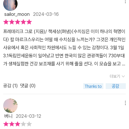
학술연구서 같습니다. 가독성이 충분히 좋고 흥미롭고 친절한 책이라
메뉴
친구, 연인, 선후배, 직장동료에 이르기까지 마찬가지다. 그러나 대부
의 질서가 지배하는 공동체는 “공공법률+상거래+개인적 자유의 역
서 목마를 때 시원한 물마시듯 들이켰습니다. 작고 가볍고 혁명적인
분 사람들은 혈육이라서, 사랑하니까, 친한 사이라는 이유로 ‘선’을 넘
sailor_moon
2024-03-16
할”을 둘러싸고 조직된 사회이다. 영리적이고, 부르주아적이며 심리
철학서입니다. #강추권력을 가진 가해자가 가스라이팅 하는 강력한
는다. 각자의 선이 다르니 문제가 생긴다. 인간관계는 교집합이다. 여
적 얼굴로 수치심의 얼굴이 바뀌었다. 명예는 변모하여 ‘체면과 정상
방법에는 언어를 선점하는 것이 있습니다. 약자이자 피해자에게 부정
집합의 욕망이 선을 넘게 하고 관계를 망치며 범죄를 저지르게 한다.
프레데리크 그로 (지음)/ 책세상(펴냄)〈수치심은 이미 하나의 혁명이
성(正常性)’, 즉 ‘표준’이라는 미묘한 사회적 행동모델로 변했다. 명
적 감정을 덧씌우는 방식은 유구한 역사를 자랑하며 현재에도 진행
인간에 대한 예의는 배움과 가르침도 중요하지만 서 있는 자리와 이
다〉 칼 마르크스우리는 어떨 때 수치심을 느끼는가? 그것은 개인적인
예없는 현대세계에 정상성이라는 혐오스러운 단어가 새로운 명예가
중입니다. 그러니 현실을 바꾸기 위한 방법에는 이런 언어(사유)의 해
해관계가 우선인 듯하다. 사회학적 상상력, 성인지감수성, 예의 바른
사유에서 혹은 사회적인 차원에서도 느낄 수 있는 감정이다. 3월 1일
된 것이다. 정상성이란 지극히 상대적이고 주관적인 괴물같은 언어
방이 필요합니다. “공화국을 보장하기 위한 라틴식 질문은 차라리 이
무관심을 입으로 주어섬겨도 일상적 ‘관계’에 적용하고 실천하지 못
3.1독립만세운동이 일어났고 반면 한국의 많은 관광객들이 730부대
다. 오늘 이 정상성의 기준지표는 지극히 단순화되어 돈과 안락함이
러할 것이다. (...) 남성에게는 정의를, 여성에게는 수치심을 안겨라.
하면 무용지물이다. 물론 이 앎과 삶의 간극이 수치심을 유발하지만
가 생체실험한 건강 보조재를 사기 위해 줄을 선다. 이 모습을 보고 있
지배한다. 즉 비정상성의 기호는 ‘가난’이라는 추상적 판단에 의해 사
그러면 공화국은 탄탄할 것이다.”새로운 언어(표현)을 만드는 것도
그조차 인식하지 못하면 수치심조차 느끼지 못하는 사람들이 늘고 있
으면 사회적인 차원의 수치심을 느낀다. 또 화장기 없이 흐트러진 차
회적 멸시가 되었다. 옷, 말하고 먹고, 걷는 방식, 이빨 빠진 사람들,
좋고, 이미 존재하는 역사 속에서 잘 살펴서, 근거를 찾아내는 작업도
더보기
는 듯하다. 남 탓하기 바쁘고, 자기변명에 심혈을 기울이며 내 사전에
림으로 음식물 쓰레기를 버리러 나갔는데 하필 학부형과 마주쳤을 때
작고 어둡고 계급없는 사람은 정상성을 구분하는 기호이다. 타인들의
힘이 됩니다. 수치심이 도덕과 윤리의 중요한 근거이자 동력이 될 거
반성과 성찰은 없다고 항변한다. 이 책은 수치심의 중요성에 대해 독
공감 (
1
)
댓글 (0)
는 얼 둘이 화끈한다. 이는 개인적인 수치심이다.프랑스의 철학자 미
말과 눈길 속에 작동하는 비교, 우리를 억압하는 멸시는 이렇게 출현
라 생각하는 저는 그런 기제가 있는지 궁금해 하며 읽어보았습니
자 개인의 앎과 삶을 돌아보라고 재촉한다. 수치심의 종류와 성격을
셸 푸코 연구자, 정치 철학자이자 내겐 〈왜 전쟁인가〉를 통해 알게 된
한다. “오염, 얼룩, 불투명성이고 들러붙은 끈끈한 부정성, 내밀한 감
다.“철학은 진실의 테러리스트들에게 수치심을 안기는 것 이외에 어
지식으로 담아둘 필요는 없다. 어차피 육화되어 변화, 성장하지 못한
저자님이시다!!!!!!! 책은 기존 〈불복종〉을 보안한 후속작이다. 총 열세
정으로 축소되지 않는 실체”, 자신의 좌표에 대한 수치심, 문화적 무
메뉴
떤 다른 기능도, 어떤 다른 공적 효용성도 갖고 있지 않다.”작금의 시
다면 ‘감정’에 관한 숱한 철학적 담론과 심리학적 토대는 무용지물이
꼭지에서 저자의 철학적 사유를 느낄 수 있는 책이다.타인의 눈길에
의식으로 내면화된 수치심이 상징적으로 배제하는 폭력으로, 수모와
절은 위선조차 더 이상 필요 없다는 거침없는 태도로 거짓, 기만, 조
버니
2024-03-12
다. 물론 이해한 만큼 공감하고, 공감도 연습과 훈련이 필요하다. 그러
좌우되는 삶은 지옥이다. 이 책에 언급되어 잇지만, 아니 에르노의 자
수치의 반복된 경험으로서 작동하는 사회가 된 것이다. 사회철학자
작, 부정, 부정의, 무원칙, 불법, 무례, 차별, 혐오, 폭력이 천박하게 자
나 수치심은 조금 다른 영역이다. 다양성의 존중은 합의된 질서의 존
전적 소설의 한 장면이 떠오른다. 악취를 풍기는 것이 가난한 자들의
디디에 에리봉은 《랭스로 되돌아가다》에서 “나로서는 사회적 수치