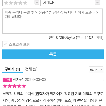
카테고리
에 대한 프랑스 혁명의 승리입니다. 수치심은 일종의 분노입니다. 억
눌린 분노. 온 나라가 정말 수치심을 느낀다면 그건 달려들기 위해 움
츠린 사자 같을 것입니다. 고백하건대, 아직 독일에는 수치심이 존재
하지 않습니다.”(K. 마르크스, 루게에게 쓴 편지, 1843년 3월, “D를
향하는 거룻배에서”) 수치심이 혁명적일 수 있는 건 그것이 세상과
자기 자신을 향한 분노에 속하기 때문이며, 또한 그것이 상상력으로
현재
0
/280byte (한글 140자 이내)
작동하기 때문이기도 하다. 우리에게 불복종할 힘을 주는 것, 나날이
스포일러 포함
확실히 최악으로 치닫는 세태에 체념하지 않고 저항할 능력을 온전히
등록
간직할 힘을 주는 것은 프리모 레비의 표현대로 “세상에 대한 수치
심”이다. 수치심은 슬픔과 분노의 혼합물이다. 영혼을 아무리 다듬는
다 해도, 우리는 수치심을 뛰어넘지 못한다. 그저 수치심을 분노의 형
구매자 (1)
전체 (2)
태로 바꿀 뿐이다.
잠자냥
2024-03-03
메뉴
부정적 감정의 수치심(권력자가 약자에게 강요한 지배 억압의 도구로
서의)과 긍정적 감정으로서의 수치심(아이도스)의 면면을 다양한 문