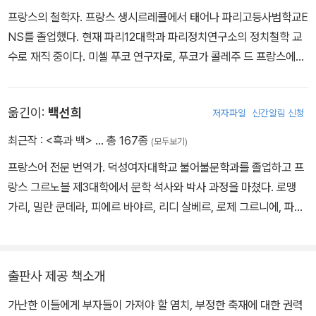
프랑스의 철학자. 프랑스 생시르레콜에서 태어나 파리고등사범학교E
NS를 졸업했다. 현재 파리12대학과 파리정치연구소의 정치철학 교
수로 재직 중이다. 미셸 푸코 연구자로, 푸코가 콜레주 드 프랑스에서
마지막으로 강의했던 내용을 담은 강의록을 편집했다. 푸코 연구자를
넘어 독자적인 정치철학자로서 연구 활동을 이어오고 있다. 2007년
옮긴이:
백선희
저자파일
신간알림 신청
에는 프랑스 학술원이 수여하는 보르댕상을, 2018년에는 리브르앵
코렉트상을 수상했다. 지은 책으로 《왜 전쟁인가?》, 《걷기, 두 발로
최근작 :
<흑과 백>
… 총 167종
(모두보기)
사유하는 철학》, 《미셸 푸코》, 《푸코와 광기》, 《불복종》 등이 있다.
프랑스어 전문 번역가. 덕성여자대학교 불어불문학과를 졸업하고 프
랑스 그르노블 제3대학에서 문학 석사와 박사 과정을 마쳤다. 로맹
가리, 밀란 쿤데라, 피에르 바야르, 리디 살베르, 로제 그르니에, 파스
칼 키냐르 등 프랑스어로 글을 쓰는 주요 작가들의 작품을 우리말로
옮겼다. 옮긴 책으로 『파스칼 키냐르의 수사학』, 『사랑 바다』, 『사랑
을 재발명하라』, 『노숙 인생』, 『호메로스와 함께하는 여름』, 『웃음과
출판사 제공 책소개
망각의 책』, 『마법사들』, 『울지 않기』, 『하늘의 뿌리』, 『내 삶의 의
가난한 이들에게 부자들이 가져야 할 염치, 부정한 축재에 대한 권력
미』, 『책의 맛』 등이 있다.