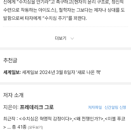
신에게 “수치심을 안기라”고 촉구하고(현자의 윤리 구조로, 정신적
수련으로 작동하는 아이도스), 철학자는 그보다는 제자나 상대를 도
발함으로써 타자에게 “수치심 주기”를 꾀한다.
더보기
추천글
세계일보:
세계일보 2024년 3월 8일자 '새로 나온 책'
저자 소개
지은이:
프레데리크 그로
저자파일
신간알림 신청
최근작 :
<수치심은 혁명적 감정이다>
,
<왜 전쟁인가?>
,
<미셸 푸코
>
… 총 41종
(모두보기)