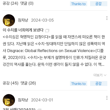
가 부족하다 생각한 적이 많아서 그랬던 것 같다. 그런데 이 작품은 시
대되는 만행이 근친상간이라는 점을 명확히 한다.'공자가 신중함이라
공감 (
24
)
댓글 (0)
단순히 부끄러움으로 아는 이들에게 더 넓고 복잡한 '수치심'을 보여
게 말할 수도 있을 것이다. 신체적 혐오, 사회적 멸시, 정신적 분노는
을 보며, “대체 저 인간은 어떻게 수치심도 안 느끼고, 자기 눈길을 견
우리가 부적절한 무언가를행하거나 말할 때,우리는 종종 여론을 겁내
가벗기고 관통하며 박탈하고 화나게 노출시킨다. 그럼으로써 억견
작 부분 문장이나 묘사부터 마음을 잡아끌더니 단숨에 빠져들어 읽었
는 용어로 말한 것은 플라톤에게서 두려움이라는 말로 다시 연주된
준, 놀라운 <수치심은 혁명적 감정이다>를 추천한다.출판사로부터
스스로 '다수'라고 여기는 무리를 하나로 끌어모으는 다양한 방식이라
딜까?”라며 수치심이 부재한 인간에 대한 의아의 탄식과 분노를 쏟아
는데,모두 그 두려움을'수치심'이라 부른다.​- 플라톤, <법률>수치심
(臆見) 직전에 어리석음과 영적 저속성에 빠지지 않도록 막아주는
다. ‘루시 게이하트’라는 캐릭터를 비롯해 주변의 다른 인물들의 면면
다. 화법은 두 가지이지만 기억해야 할 것은 여전히 수치심이다.' 158
제공받아 주관적으로 작성한 서평입니다.
고.90~91페이지 中=====통상적인 '수치심'에 대한 두 가지 견해
낸다. 프란츠 카프카의 단편작품에 《개의 연구(이하 ‘연구’로 표기
은 혁명적 감정이다 p.160​그러나 플라톤은 수치심에많은 힘을 실어
것이다. “무지보다 훨씬 위험하고 해로운 것은 바로 안다고 믿는 것이
잠자냥
2024-03-05
메뉴
까지 그려내는 방식, 이야기, 구조, 작품을 통해 전하고자 하는 바 등
쪽, 아이도스줄곧 서양의 철학적 관점을 주로 다루다 보니 동양의 윤
를 엿볼 수 있는 문장이다. 앞선 부분에 서술된 내용은 소히 당하는 입
함)》라는 의미심장한 미완성 소설이 있다. 카프카의 생애 말년 소설
주고 있는데수치심은 함께 살아가기를가능하게 만들고(프로타고라
다”라는 말은 한나 아렌트가 말하는 안다고 믿고서 타인들에게 그 알
등 모든 면에서 좋은 소설, 좋은 작품이다. 루시를 둘러싼 인물들, 그
리적 관습에서 빚어지는 수치심과는 결이 다를 수 있을 수 있는 부분
이 수치를 너희에게 보낸다
장에서의 수치심에 대해 서술한 장면으로 이때 느끼는 무력감과 공허
인데, 주인공인 ‘개’는 작가를 대변하는 유대인이다. 이 개는 그 유례
스),지혜를 요약하고(카르미데스),용기를 준다(향연)고 말합니다.​우
량한 지식을 강요하길 즐기고 뻐기면서 경멸의 이유를 찾는 악의 평
어느 한 사람도 소홀히 다루지 않는다는 점에서도 책장을 덮고 며칠
을 공자의 사상을 끌어와 자신의 견해를 보완한다.이 책은 수치심이
<수치심은 혁명적인 감정이다>를 읽을 때 자연스레 떠오른 책이 한
함에 대해 실감 나게 담고 있다.반면, 후반부에 서술된 내용은 이와 반
가 명확히 밝혀진 존재인데, 갈색 노트로 알려진 1922년에 기록된 글
리는 부끄러운 결정에 이어질 불신을,그런 행위로 나타날 불명예를,
범성이기도 하다. 타인을 모욕하려는 욕망, 철학은 이러한 진실의 테
이 지난 후로도 역시 좋은 작품이구나 고개를 끄덕이게 된다. 유진 오
개인이 느껴야 하는 부정적인 감정에서 사회정치적 판단이 함축된 감
권 있다. 지난해 읽은 <수치-방대하지만 단일하지 않은 성폭력의 역
대되는 입장에 대해 서술하고 있는 문장으로, 또 다른 우리의 모습이
을 담은 카프카의 네 번째 노트에 제목도 없이 미완성으로 써진 이야
상상해보고 그 이미지에 영향을받습니다.즉, 타인의 눈길 아래에서자
러리스트들에게 수치심을 안긴다. 소크라테스가 왜 아테네에서 죽
닐, <이상한 막간극>6월 말에 읽기 시작했는데 희곡 작품을 이렇게
정임을 강조한다. 여기에 그런 주장을 뒷받침하는 철학과 신학, 그리
사 Disgrace: Global Reflections on Sexual Violence>(디플
자 수치심의 또 다른 얼굴이기도 하다.마지막으로 저자는 수치심에
기다. 카프카는 “이것은 전기가 아니다. 하지만 더없이 축소된 요소
신을 투사하고그 투사로 우리는 도덕적 장벽을세우는 것입니다.​저자
어야만 했는지를 상기해보라. 대중 앞에서 영혼이 발가벗겨진 거들먹
오래 읽기도 처음이다. 498쪽. 정가 29,800원- 온라인 서점에서조
고 다양한 문학 작품을 소개하면서 사회적 약자 특히 여성이 당해야
롯, 2023)이다. <수치>는 부제가 설명하듯이 인류가 저질러온 온갖
대해 이렇게 정리한다. 정서로서 수치심은 언제나 붙들고, 유지하고,
들에 대한 발견이자 탐구이다.”라고 썼다. 이 말은 그의 생애를 장악
는 '수치심은혁명적 감정이다.모든 민중이 수치심을 느낀다면당장 달
거리는 정치인들, 거만한 법관들, 건방진 예술가들은 드러난 천박성
차 햘인하지 않음! 우리나라에서는 압도적인 분량과 압도적인 공연
했던 부당함을 치밀하고 신랄하게 파고 든다. 어렵지만 많은 수치심
강간의 역사를 훑는다. 문득 이런 생각이 들지 않을 수 없다. 이 책에
멈춰 세우고, 억제한다는 사실과 연계되어 있으며, 그것은 편의와 상
한 당치 않는 모욕으로 벗어날 수 없는 해결 불가능한 수치심에 고뇌
려들 사자 같은 것이다.'라는 마르크스의 문장을 인용하면서수치심이
으로 인한 자신들의 수치심을 견디지 못했다. 소크라테스는 이 불의
시간(5시간을 넘긴다고.....) 때문에 읽힌 적도 공연된 적도 없는 유진
을 깨닫게 한다.출판사에서 도서를 제공받아 읽고 솔직하게 쓴 글입
서 말하는 ‘수치Disgrace’란 누구의 수치인가? 물론 책을 읽기 전부
스러움과 배덕의 문턱에서 타인들에 대한 상상력의 도움을 받아 자제
했던 ‘나는 누구인가’에 대한 질문의 집요한 연구임을 의미한다. 조
혁명적일 수 있는 건그것이 세상과 자기 자신을 향한분노에 속하기
한 힘에 의해 죽어야만 했음을 오늘 우리들에게 상기토록 한다. 지금
더보기
오닐의 작품. 이토록 두껍고, 이토록 비싼 희곡집을 내 돈 주고 읽을
니다.
터 제목의 <수치>는 이토록 유구한 역사 내내 강간을 저질러 온, 저
하는 윤리적 힘이 될 수 있다.그리고 타인의 눈길을 뿜는 날것 그대로
금 사유를 건너뛰어, 유대인을 향해 적들이 사용하던 ‘개(犬)’가 왜
때문이고수치심은 한계를 느끼는 감정이기에변화를 향한 부름이 있
벌어지는 70~80년대 이 땅에 민주주의 토대를 만들어낸 민주투사
공감 (
45
)
댓글 (26)
가치가 있을까요? 누가 묻는다면 네, 그렇습니다! 하고 대답할 것 같
지르고 있는, 그리고 저지를 인류의 민낯을 지적한다는 것을 알 수는
의 잔인한 빛에 붙들리고 노출된 포로처럼 느껴져, 그저 사라져서 땅
프란츠 소설의 주인공이 되었는가부터 이야기를 풀어가야 할 것 같
다고 말하면서이 책을 마무리합니다.​수치심이라는 부정적인 감정의
들을 폄훼, 평가절하하려 총공세를 가하는 기득권의 추한 토끼몰이식
다. 무려 네 번이나 퓰리처상을 받은 유진오닐에게 세 번째 수상의 영
있다. 그런데 모두가, 모든 인간이 그렇게 생각할까? 개중 누군가는
속으로 꺼지기를 바라는 뜨거운 경험이 될 수도 있다. 또한, 불공정하
다. 개는 주변의 부정적 시선이 유발하는 수치스런 단어다. 그런가하
단어에서 찾아 낸또 다른 긍정의 의미를함께 생각해 보고 싶은 분들
저열함을 보라, 수치심을 모르는 것들에 부하뇌동하는 우매한 대중들
광을 안긴 작품-<지평선 너머>(1920), <애나 크리스티>(1922), <
강간당한 피해자의 ‘수치’부터 떠올릴 것이다. 생각보다 많은 사람들
고 보잘것없고 어리석은 세상에 대한 저항심이기도 하다.그리고 수치
잠자냥
2024-03-01
메뉴
면 이 단어를 유대인 내부에서 다른 유대인을 향해서도 뱉어내는 단
께<수치심은 혁명적 감정이다>추천합니다.#수치심은혁명적감정이
을 보라. 세상에 대한 수치심을 느낀다는 것은 혐오논리의 복귀, 폭력
이상한 막간극>(1928), <밤으로의 긴 여로>(1957, 사후 수상)-으
의 뇌가 그렇게 작동할지도 모른다. 실제로 <수치>에는 강간 피해자
심은 한계를 느끼는 감정이기에 언제나 변화를 향한 부름이다.· · · · ·
어이기도 했다. “개(犬)들과 함께 누워있으면 벼룩이 옮는다.”며. 프
다#프레데리크그로#책세상
의 두려운 반복을 예방해준다. 고통을 보지 못하는, 혹은 외면하는 기
3월 산책(202403)