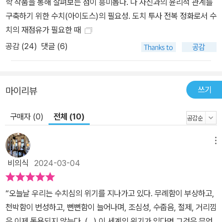
학 작품을 통해 살펴보는 점이 흥미롭다. 나 자신과의 윤리적 관계를
구축하기 위한 수치(아이도스)의 필요성. 도치 투사 전복 정화로서 수
치의 재점유가 필요한 때
공감 (
24
)
댓글 (6)
쓰기
마이리뷰
구매자 (0)
전체 (10)
메뉴
비의식
2024-03-04
“오늘날 우리는 수치심의 위기를 지나가고 있다. 무례함이 부상하고,
천박함이 번성하고, 뻔뻔함이 늘어나며, 조심성, 수줍음, 절제, 거리낌
은 이제 통용되지 않는다. (...) 이 세계의 위기가 있다면 그것은 무엇