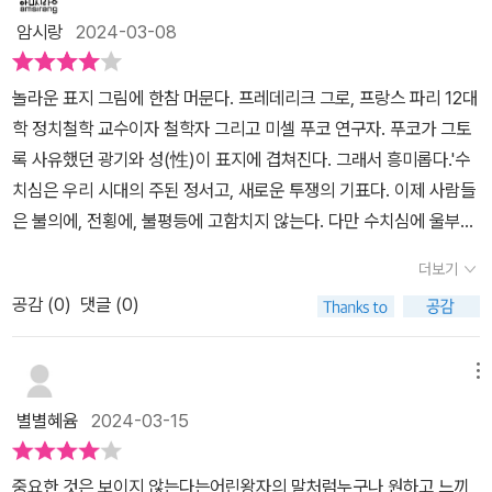
음으로 수치심의 진영을 바꿔놓았다.' (p. 108)'수치심은 저항할 능력
된 수치심은 한계를 느끼는 감정이기에 언제나 변화를 향한 부름인
이며, 추락이 사회적으로 인정되는 상황이 낳는 결과다.실체적. 수치
기억을 손꼽았습니다. 사회적, 정신적, 신체적 영역에서 타격받습니
서는 아무런 관심조차 보이지 않았다. 강간이건 국가폭력이건 다들
암시랑
2024-03-08
이다. 우리 시대를 관통하는 수치심의 반전 명령은 이것이다.'세 가지
것이다.저자는 수치심을 다양한 경로로 탐색한다. 그의 고찰이 들려
심은 주관적 느낌, 내적 구축물, 내밀한 감정으로 축소되지 않는다. 그
다. 아우슈비츠 생존자, 성폭력 및 근친상간의 희생자들은 죽을 때까
가해자는 항시 희생자가 “순수한 희생자”가 아님을 입증하려 든다.
중대한 진술이자 시대적 명령도 있다.'더는 자신을 수치스러워하지 말
주는 수치심에 관한 이야기는 흥미롭다.수치심을 느끼게 되는 원인
것은 시들어가고 흐려지는 하나의 실체다. 또한 그것은 실체의 점진
지 저항해야 하는가라고 되묻습니다. 살아있기에 불리해지는 상황으
저항을 진정으로 입증하려면 죽어야 한다는 생각을 지배적으로 하는
놀라운 표지 그림에 한참 머문다. 프레데리크 그로, 프랑스 파리 12대
라!'이것은 수치심-슬픔에 맞서는 삶의 폭발이자 분노의 폭발이다.
(사회적 가난, 정신적 치욕, 육체적 불결), 수치심에서 비롯된 태도(멸
적 손상이고, 위신의 붕괴다.집단적. 이 피와 부는 나의 개인적인 것이
로 이어집니다.'수치의 경험은 흔적을 남기기에 트라우마를 유발한
이 구토나는 혐오스러움이 이 사회를 짙게 덮고 있다. 저자는 사회적
학 정치철학 교수이자 철학자 그리고 미셀 푸코 연구자. 푸코가 그토
(...)'수치심을 모르는 자들 같으니!'이것은 도덕주의자, 교육학자, 심
시, 분노, 혐오), 수치심을 받아들이기 힘겨운 이유를 비롯하여 야기
아니다. 그것은 나의 피, 나의 부, 나의 명예가 아니라 씨족의, 집단의,
다.' - p101수치심의 반대말은 몰염치입니다. 수치심이 없는 몰염치
모멸과 사회적 사실로서의 수치심을 설명하며 영원한 굴종자의 역할
록 사유했던 광기와 성(性)이 표지에 겹쳐진다. 그래서 흥미롭다.'수
리교육자들이 내뱉는 분노의 외침이다. (...)'수치심의 진영이 바뀌어
하는 상황으로 수치심을 분류하여 논하고 있다. 좀 더 수치심을 면밀
가문 전체의 것이다.가역적. 이것은 치욕의 수치심에 고풍스러운 아
한 사람으로부터 수치심을 받는다는 게 참 아이러니합니다. 수치심의
을 받아들이라 강요하는 불의한 이 세계의 체제를 드러내고자 한다.
치심은 우리 시대의 주된 정서고, 새로운 투쟁의 기표다. 이제 사람들
야 한다!''수치심을 가져야 할 건 당신들이다!'이것은 분노의 외침이
하게 들여다볼 수 있으며, 다양한 근거와 예시들로 이해를 돕기 때문
우라를 부여하는 가장 중요한 특징이다. 수치심은 최고의 긍정성인
동양적 의미는 움츠림, 조심성, 신중함입니다. 도덕적 추락을 방지하
“폭력을 받아들이도록 우리를 내모는 체제는 폭력 자체보다 더 견디
은 불의에, 전횡에, 불평등에 고함치지 않는다. 다만 수치심에 울부짖
다. 가학자, 강간범, 근친상간을 저지르는 자들을 겨냥하고, 파렴치한
에 복잡한 수치심의 면면을 탐구할 수 있다. 살아가면서 당연히 '수치
명예에 대한 부정이다. 복수는 이 부정에 대한 부정, 다시 말해 잃어버
기 위해 도덕적 장벽으로서의 수치심은 있어야 하는 겁니다.공자는
기 힘들다.”, 타자들의 소유를 점유하면서 커지는 이 부당한 점유가
는다.' 11쪽, 서문문득 어떻게 정의되는 감정인지 확인해 보고 싶었다.
정치인, 부패한 고용주, 저속한 백만장자를 겨냥하는 외침이다. (p. 1
심'을 느끼는 순간들이 있지만, 이토록 찬찬히 들여다볼만한 생각과
린 명예의 복원을 의미한다.균형을 잡는 비극, 보복 행위, 모욕에 대한
더보기
“덕으로 인도하고 예로써 다스리면 사람들은 수치심도 알고 스스로
‘발가벗은 힘’, 타자들을 장악하고 함부로 하려는 권위주의적, 신자유
수치 羞恥 [명사] 다른 사람들을 볼 낯이 없거나 스스로 떳떳하지 못
2~14)'마르크스는 '수치심은 혁명적 감정이다'라고 썼다. 수치심이
재능이 없는 나였기에 저자 프레데리크 그로가 보여준 '수치심' 도식
복수를 공개적으로 창출하는 것이 관건이다.27~30페이지 中===
마음을 올바르게 할 줄도 알게 되지요”라며 수치심을 관망의 태도, 더
공감 (
0
)
댓글 (0)
주의 체제라는 발가벗은 힘의 상징적 제도화임을 입증한다. 강간, 학
함. 또는 그런 일. 표준국어대사전저자가 피력한 루소가 느꼈다던 숨
혁명적이려면 그것이 나를 향한 분노여야 한다. 그래야 그 수치심이
에 빠져들 수밖에 없었다.무리 생활을 하는 우리 인간은 '타인'에게 영
=='가문+수치심'을 대입해 보면, 우리가 영화나 드라마에서 보던 흔
불어 살기, 행복 추구를 위한 윤리적 자질로 삼습니다.수치심에 대한
대, 근친상간 폭력에 대한 사법과 공권력의 시선은 이 세계의 추잡한
이 막히고 나락으로 떨어지는 듯한, 그런 수치를 느낀 적이 아니 알아
상상력으로 작동한다. 나는 하찮은 여자가 아니다. 가련한 남자가 아
향을 받을 수밖에 없다. 의식하고 소속감을 느끼고자 하는 것은 당연
한 광경들이 펼쳐진다. 추락은 곧 망함을 의미하므로 불명예를 말하
철학적 사유를 이어나가는 프레데릭 그로 저자의 <수치심은 혁명적
정치 체계를 요약한다. 피해자가 수치심을 느끼게 하는 체계, 이 역전
챈 적이 있던가, 생각한다. 그가 죄책감과는 다르다고 극구 부인한 데
니다. 나는 경멸 받아야 할 대상도 아니다. 나는 가치 있다. 수치심에
메뉴
하다. 그렇기 때문에 '수치심'은 큰 두려움이자 공포가 되는 것이리
고, 위신이 붕괴되고 손상을 입는 것은 곧 실체적으로 드러나는 사례
감정이다>. 개인의 부정적 감정을 넘어 사회적, 정치적 변화를 끌어
된 수치심을 가해자의 진영으로 전환시켜야 하지 않겠나? 그것이 정
에 왠지 감사함을 느낀다.그는 더 이상 수치심이 개인의 부정적 감정
서 비롯된 상상력은 나의 정체성을 다시 그리고 만들어낸다. 연대의
라. '헝가리 정신분석학자 임레 헤르만은 매달리는 원초적 본능을 '애
다. 가문 그 자체는 개인보다 집단을 형상화하며, 복수는 곧 명예의 회
별별혜윰
2024-03-15
낼 수 있는 힘으로서 수치심의 영역을 확장합니다.그 과정에서 저자
의 아닌가? 신자유주의 자본주의 체계가 수치심에서 정의를 제거해
이 아닌 사회정치적 변화를 이끌어 낼 혁명적 감각들이라 주장하면서
식을 창조한다.'그리고 수치심은 한계를 느끼는 감정이기에 언제나 변
착 욕구'의 구체적 지시대상 같은 것으로 가정하고, 단단히 매달릴 의
복을 의미한다.=====수치심의 얼굴은 달라진다. 덜 씨족적이고 더
는 영화, 소설, 철학자들의 사상들에서 건져올린 수치심의 사례를 무
버렸지만 우리는 이를 회복시켜야 하는 책무를 안고 있다. 익숙하면
수치심의 역사를 관통해 현대에 작동하는 궤적을 마치 탐사 보도처럼
화를 향한 부름이다. (p. 247)'
욕을 꺾어놓는, 털의 결핍이 우리 종에 모든 불행(불안, 죄의식, 수치)
부르주아적이며, 덜 비극적이고 더 영리적이며, 덜 의례적이고 더 심
중요한 것은 보이지 않는다는어린왕자의 말처럼누구나 원하고 느끼
수히 쏟아냅니다. 프로이트, 니체, 푸코, 플라톤, 사르트르, 라캉 등 철
서도 흥미로운 이야기가 소개되고 있다. 남편 콜라티누스의 동료인