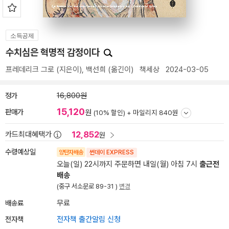
소득공제
수치심은 혁명적 감정이다
프레데리크 그로
(지은이),
백선희
(옮긴이)
책세상
2024-03-05
정가
16,800원
15,120
판매가
원
(10% 할인) +
마일리지 840원
12,852
카드최대혜택가
원
수령예상일
양탄자배송
썬데이 EXPRESS
오늘(일) 22시까지 주문하면 내일(월) 아침 7시
출근전
배송
(중구 서소문로 89-31 )
변경
배송료
무료
전자책
전자책 출간알림 신청