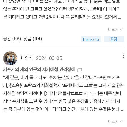
에 좋았던 책’ 페이퍼를 쓰지 않고 넘어가려고 했다. 읽은 책도 별로
회적 멸시이어 가난을 '가벼워지고, 무중력을 더 얻는 것'이라는 디오
적 가난, 흑인, 아우슈비츠 수용소 등이 수치심을 유발하는 배경이 된
느낀다. 그런데 생각해 보면, 타인의 그런 시선에 전전긍긍하기보다
상상하여 대신 느낄 수 있습니다.수치심은 자기애에 토대를 둔슬픔으
노. 온 나라가 정말 수치심을 느낀다면 그건 달려들기 위해 움츠린 사
온성과 불모성의 실체인 파렴치함이란 조심성의 부재로 알아본다고
없는 주제에 뭘 고르고 앉았담? 이런 생각이랄까. 그런데 이 페이퍼
게네스의 말은 부자들의 탐욕스러운 소유욕에 대한 한탄이고 혐오다.
다. 구분되어 명명되는 수치심에 관한 사유를 읽다 보면 어느새 수치
스스로에게 어떻게 살고, 사랑하고, 죽을지를 묻는 게 맞는 게 아닐
로, 비난받으리라는두려움이나 생각에서 온다.​-데카르트수치심은 혁
자 같을 것입니다.”저자는 수치심에 동반하는 분노에 주목합니다. 우
한다. 반면에 수치심은 어떤 일을 행하기에 앞서 그 도덕적 성질에 따
를 기다리고 있다고 7월 2일이니까 꼭 올려달라는 요청이 있어서 아,
그러면서 '스스로 가난을 가치 지향적으로 여기는데 누가 수치스러워
심의 본질에 대해 조금씩 가까워진 느낌이다.'분노란 우리를 향한 또
까?정작 그들은 아무 관심이 없는데, 우리는 어쩌면 쓸데없는 상상력
명적 감정이다 p.35수치심은 자기 행위가 타인에게무시당하는 걸 보
리를 깎아내리는 평가, 가치를 실추시키는 모욕, 굴욕적인 실패 속에
라 정지시키고 한계 짓는 능력이다. 다시말해 파렴치는 수치심의 부
아, 아 그래? 그래, 그렇다면 하고 끼적여 본다. 도대체 몇 권이나 읽
하겠냐'라는 디오게네스의 자신감은 몇 세기 지나면서 가난은 수치심
는 우리 가족을 향한 공개적 멸시, 부당한 멸시를 마주하고 공개적 복
과 망상에 사로잡혀 없는 수치심을 만들고, 시간을 허비하고 있는지
더보기
는인간의 내면에서생겨나는 일종의 슬픔이다.​-스피노자수치심은 혁
서 분노는 복수의 욕구를 불러일으킵니다. 그리고 정치적, 집단적 분
재라는 의미기도 하다. 고대 그리스는 이처럼 악을, 불의를, 멈출 수
었는지 헤아려보니 2024년 상반기에만 90권을 조금 넘게 읽은 것
을 동반한다.'모욕적인 수직 체계에서 닥치는 대로 부당한 이유만 찾
수를 바라는 비통한 욕구다.' - 아리스토텔레스 수치심을 느끼지 위해
도 모르겠다.=====<수치심에서 비롯된 두 가지 태도>바로 (수직
명적 감정이다 p.35기존 철학자들의 수치심에대한 정의가 다양하지
노, 방향을 띤 분노의 형태를 취할 때 분노는 정화되고 승화될 수 있다
공감 (
68
)
댓글 (44)
있는 생각으로서 윤리적 수치심을 뜻하는 아이도스(Aidos)라는 개념
같다.....(뭐야 작년 상반기보다 많이 읽었잖아?;;;) 아무튼 그 아흔 몇
는다.' 63쪽, 사회적 멸시타인의 멸시가 자기 멸시로 바뀌는 데에 대
서는 상상력이 필요하다고 말한다. 타인의 자리에 서 보게 하거나 가
적인) 멸시와 (고결한) 분노다. 그리고 세 번째 태도가 있다. 극복할
만수치심은 한 문장으로'사람들이 나에 대하여뭐라고 생각할까?'라
고 합니다.이 분노를 잘 이용해야 합니다. 세상과 자기 자신을 향한 분
을 가지고 있었다. 오늘날 우리들은 “수치심을 영혼의 독으로, 중대한
권 중에서 인상 깊었던, 한 번 읽어보시쥬, 권하는 책.문학 앤드루 포
한 이야기에 수치심을 생각한다. 애써 준비한 일이 시작하기도 전에
능한 다른 세상들을 고려해 보게 하는 움직임이 바로 상상력인 것이
수 없는 혐오다. 비참하고, 비열하고, 불결해지거나 그렇다고 느끼는
고표현할 수 있는 응축된 정서라고저자는 말합니다.일반적으로 나의
노에 속한 수치심을 투사의 힘으로 발현하는 겁니다. 더불어 상상력
장애물로, 행복을 가로막는 최악의 적으로 규탄한다.” 그렇기에 수치
터, <사라진 것들>올해 상반기에 읽은 인상 깊었던 소설 중 원픽이
뒤틀렸다. 담당인 나와는 상의도 없이 자기 마음대로 처리해 버렸다.
비의식
2024-03-05
메뉴
다. 이런 상상력을 좌절시키려는 시도들 앞에서 서 있는 우리는 '타인
것, 그것이 수치심이다.88페이지 中=====어쩌면 우리가 일반적
자유를잘못 사용한 결과로생겨나는 죄의식, 회한, 후회 같은 정서를
을 동원해야 합니다. 집단적 분노를 일깨우기 위한 연민은 상상력에
심을 윤리의 기둥을 표상하는 정서로 상상하지 못하게 되었다. 그럼
아닐까 싶다. 한때 찬란하게 빛났지만 서서히 부서지고 사라지고 소
모욕감이 있지만 어쩌겠는가. 관리자의 결정에 어쩔 수 없이 무기력
들이 저지른 잘못 앞에서 올바른 자가 느끼는 수치심'을 느낄 수 있어
으로 '수치심'하면 가장 먼저 떠올리는 감정이 바로 이것이 아닐까?=
카프카의 개의 연구와 자기애성 인격장애
수치심이라는 한 단어로 표현하여부정적 감정으로 여겨진 것이 사실
서 탄생한다고 합니다. 우리는 타인들을 대신해 수치심을 느끼기도
에도 플라톤이 《향연》에서 언급하듯 “수치심은 선한 인간을 인도하
멸해가는 것들의 기록. <빛과 물질의 기억> 때부터 눈여겨보던 작가
하게 수긍해야 하는 처지임을 자각하는 수밖에. 자로 잰듯한 수직 체
야 하며, 수치심을 분노로 바꿀 수 있어야 한다. '무구함의 반대는 죄
====수치심의 세 가지 큰 영역(사회적 가난, 정신적 치욕, 육체적
“개 같군, 내가 죽고 나도 ‘수치’는 살아남을 것 같다.” -프란츠 카프
입니다.성경 속에 아담과 하와가선악과를 먹고 느낀 부끄러움부터여
하니까요.<수치심은 혁명적 감정이다>는 체념하지 않고 저항할 능력
는 원칙”이기도 하다. 수치심은 허영심, 착각, 말과 행동사이의 괴리
앤드루 포터, 사실 나는 이 두 번째 소설 모음집이 더 좋았다. 앤드루
계에서 난 숨길 야심도 없다.111쪽, 사회적 사실: 근친상간, 강간(외상
의식이 아니라 '통찰력'이다. 수치심을 느끼는 사람은 통찰력이 있어
불결)은 내게 화상 같은 상처를 입히고, 굴욕으로 나를 얼어붙게 만든
카, 《소송》 프랑스의 사회철학자 ‘프레데리크 그로’는 그의 저술 《수
러 문화권에서 나타나는가족 내의 '명예살인',알 권리라는 명목으로거
으로 전환할 수 있게 도와줍니다. 그저 감정으로만 치부했던 수치심
에 앞서 조심성과 신중함으로 본성을 과장으로 왜곡되지 않게 막는
포터처럼 젊은 시기를 다 지나고 이제는 서서히 늙어가는 단계로 접
성 수치심)어느 시대에서나 존재할 법한 강간이나 근친상간에 대한
불의가, 불공정이 어떻게 법과 사법기관과 교회의 지지를 받는지 본
다.(...)수치를 겪는다는 건 땅이 꺼지는 듯한 추락의 경험이다. 소심
치심은 혁명적 감정이다》에서 ‘장 폴샤르트르’의 ‘우리는 대중 앞에
짓인지 참인지 알수 없는연예인들의 수치스런 사생활이 가득 담긴사
에 대해 이토록 깊게 생각해본 경험은 처음입니다.​- 출판사로부터 도
하나의 원칙이기도 하다. “만약 ...라면 난 너무 수치스러울거야” 라는
어들었기 때문에 그의 이 단편집에 실린 문장과 감성 분위기에 더 공
억압적 폭력에 대한 설명은 솔직히 개인적으로는 이해하기는 힘들면
다.' - 계통적 수치심, 226쪽프레데리크 그로는 우리에게 '수치심'의
한 이는 당황해서 두 팔로 몸을 감싼 채 웅크리고 고개를 숙인다. 땅이
서만 수치심을 느낄 수 있다.’는 빈틈 많은 주장을 인용하면서 “타자
회면의 뉴스기사까지수치심은 극복해야 할 감정이나피해자가 느끼는
서를 제공받았습니다
우리네 일상 속 문장처럼 윤리적 수치심은 상상력으로 지지되는 생각
감하고 푹 젖을 수 있었던 것 같다. 윌라 캐더, <루시 게이하트>윌라
서도 현재에도 비일비재하게 주위에서 여전히 벌어지고 있다는 것을
본질적인 힘을 일깨워준다. 그 여정을 함께 하면서 만난 작품들을 다
꺼진다는 느낌 때문에 넘어지지 않으려고 스스로 제동을 거는 것이
는 꼭 외부에 있는 것이 아니다”라고 인간 내부에 있는 수많은 눈과
감정과 같은부정적인 감정으로 여겨져 왔습니다.우리가 수치심을 느
의 경험을 먹고 자라는 자가-정서이다. 우리들이 알고 있는 철학이
캐더의 작품을 좋아하면서도 이 작품이 흄세시리즈에서 나왔을 때는
부인하긴 어렵다. 그 힘의 논리의 배경에는 남성우월주의적 장치를
시 읽어보고 싶어졌다. 예전에는 감흥 하지 못한 채 덮어버렸던 작품
다. 그는 무리에 달라붙어 있었고, 스스로 사회라는 나무의 한 가지라
같은 무엇이 있음을 지적한다. 요즈음 많은 사람들이 사욕으로 똘똘
끼게되는 건 지혜를 통해서다.​-플라톤 <카르미데스>수치심은 혁명
란 바로 앎에 대한 오만, 사회적 안락에 대한 확신을 모욕하는 학문이
약간 반신반의했다. 흄세시리즈에서 출간한 작품들 읽고나면 약간 뭔
통한 사회적 합의나, 어쩌면 수치심에 휩쓸린 가족의 침묵 속에서 확
더보기
들을 이제는 새로운 감각으로 받아들일 수 있을 것 같다. '수치심'을
고 생각했다. 그런데 갑자기 매달릴 데가 없어진 것이다. 반면에 이렇
뭉친 한 인간의 끔찍한 짓, 비열한 짓거리와 그 타락하고 부패한 처신
적 감정이다 p.159​사람들은 우리를 나쁘다고판단한다고 생각될 때,
다. 그래서 철학은 우리들에게 수치심을 지속적으로 안겨 영혼을 발