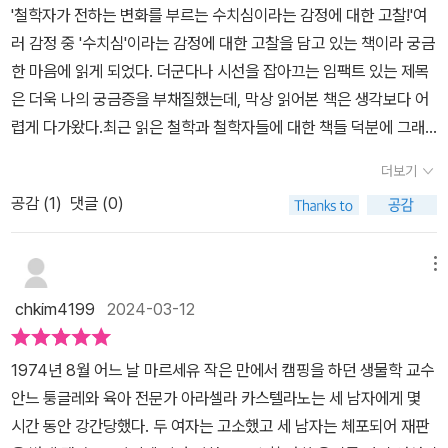
행되고 조장되는 위기의 시간입니다. 조심하고 절제하고 고민하고 주
'철학자가 전하는 변화를 부르는 수치심이라는 감정에 대한 고찰!'여
중 아래 가능한 분명한 공적 책무다. 다수가 항상 옳은 건 아니듯 개인
속성이라는. 사회적 수치심은 순수하지 않다. 모호성이 수치심을 성
심보다 성적 수치심에 대해 쓴 것이 한결 쉬웠다.”며, 세계의 분리와
저하고 부끄러워하는 태도가 조롱당하는 시간입니다. 이런 세상을 바
러 감정 중 '수치심'이라는 감정에 대한 고찰을 담고 있는 책이라 궁금
차의 존중도 틀린 건 아니다. 그 불문명한 공백을 무엇으로 채울 것인
난 것처럼 보이게 한다. 가난은 불의가 될 수도 있다는 문장....저자는
경계, 문턱과 문을 발견하게 하여 자리의 박탈을 의미하는 사회적 출
란 적이 단 한 번도 없어서 끔찍합니다. 돈과 권력과 이익을 위해 못할
한 마음에 읽게 되었다. 더군다나 시선을 잡아끄는 임팩트 있는 제목
지에 대한 분분한 의견은 사람과 조직마다 많이 다르다. 갈등은 거기
발자크, 카뮈, 아니 에르노의 문학 작품 속에서 드러나는 수치심, 분
신이라는 멸시 기호의 끔찍함을 토로하기도 했다. 가난은 선험적으
것이 없는 사회란 저열하기 이를 데 없습니다. 고통입니다.“수치심을
은 더욱 나의 궁금증을 부채질했는데, 막상 읽어본 책은 생각보다 어
서 시작된다. 대개 수치심을 아는 사람과 모르는 사람으로 구별할 수
노, 극복할 수 없는 혐오를 설명한다. 또한 세계대전 후 독일에 부역한
로 수치스러운 것이 될 수 없음에도 신자유주의는 몇 십 년(40여년)
가져야 할 건 우리가 아니라 바로 당신들이다!”기대한대로 저자는 ‘수
렵게 다가왔다.최근 읽은 철학과 철학자들에 대한 책들 덕분에 그래
없고 그 대상과 상황에 따라 뻔뻔함으로 무장하는 사람이 생길 뿐이
여성들이 공개적으로 머리를 빡빡 깎이고 조리돌림을 당하던 기억은
에 걸쳐 가난을 패배로, 개인의 실패(의지결핍, 게으름, 비겁함 etc.)
치심’을 소재로 역사를 톺아보고, 개념의 변화를 포착하여 부정적이
도 철학이라는 분야와 많이 가까워졌다고 생각했는데, 이 책으로 인
다. 그걸 가능하게 하는 건 성격과 습관뿐만 아니라 삶의 태도와 방법
모파상의 소설 〈비곗덩어리〉에서 드러난다.남성 우월주의에서의 강
라고 윤리적 얼굴이라 내면화시키는 학습화를 집요하게 추진했다. 가
더보기
고 악랄하게 작동된 유형을 찾아 분석합니다. 바로 ‘그 수치심’을 바꾸
해 다시금 사이가 멀어진 것 같아 살짝 속상한 마음이 들었다.그래도
의 차이다. ​* 속옷 차림의 여성의 뒷모습을 담은 에곤 실레의 표지 그
간의 역사, 1970년대까지도 강간을 신고하는 사례가 극히 드물 만
난의 수치라는 사회적 멸시를 내면화한 결과가 인간 행복의 열쇠를
어야 새롭고 다른 관계와 사회를 만들 동력을 찾을 수 있습니다. 아니,
공감 (
1
)
댓글 (0)
평소 뒤로 감추거나 모른척하기 일쑤인 '수치심'이라는 감정을 정면으
림은 저자가 말하는 '수치심'과 무관하여 당혹스럽다. 출판사의 의도
큼, 이는 피해자에게 자기 몸을 일정 기간 동안 마음대로 할 수 없도록
엄청난 소득에 두고 그것을 성공의 지표로 삼는 세계를 만들어냈다.
수치심 자체가 동력이 됩니다.“수치심이 혁명적일 수 있는 건 그것이
로 마주하고, 이에 대한 여러 상황에 대입해서 깊이 살펴볼 수 있었던
와 표지디자인에 딴지 걸고 싶지 않으나 의도적 오류라 해도 수치심
그 권리를 빼앗는 일이라고 세계 여성의 날 신문 기사에서 읽었다. 수
많은 사람들은 이제 세상은 당연히 이런 것이라고, 아무도 바꾸지 못
세상과 자기 자신을 향한 분노에 속하기 때문이며, 또한 그것이 상상
점은 인상적으로 다가왔다.사진 설명을 입력하세요.저자는 수치심이
은 혁명적 감정이라는 제목과도 전혀 어울리지 않아 보인다.
메뉴
치심에 대한 정치 철학적 관점에서의 사유.우리 사회가 느껴야 할 수
한다고, 사욕의 뿌리를 정당화하기까지 한다. 빅토르 위고는 “잠에서
력으로 작동하기 때문이기도 하다.”“좋은 상상력은 불꽃의 호출에 일
라는 감정을 여러 상황에 대입해 이야기하고 있다. 개인, 여성, 정치,
치심에 대해 생각해 보게 되는 책이다. 수치심은 곧 책임의 증거다. 자
깨시오, 수치심은 이제 그만!”이라고 1850년에 이미 자본주의 물질
chkim4199
2024-03-12
어서고, 우리의 정체성을 다시 그리고, 새로운 정체성들을 지어내고,
철학, 사회 등 수치심이 어떻게 발동되고 이 감정이 어떤 식으로 표현
신을 돌아보는 계기가 되기도 한다. 부정부패를 통해 재산을 축적한
성에서 깨어나라고 일침을 가하기도 했다. 정치적 분노를 할 줄 모르
연대의식을 창조하고, 격노를 빗는다. 그것은 지형을 다시 그리는 힘,
되는지를 나열하듯 담고 있다.어떻게 보면, 생각의 관념대로 흘러가
이들, 고액 체납자들, 인종차별적인 발언, 외국인 노동자 결혼 이주여
는 나태한 상상력의 어리석음을 일깨우는 유명한 글이 있다. 카뮈의
1974년 8월 어느 날 마르세유 작은 만에서 캠핑을 하던 생물학 교수
투사의 힘이다.”수치심의 다양한 종류를 구분해서 상세 설명을 다 할
는 형태라 이해나 공감이 가는 문장에서 급격히 난도가 높은 구간에
성에 대한 편견, 아무도 관심을 주지 않는 지구의 기후 위기에 대해서
미완성 소설 《최초의 인간》에는 작가의 분신인 어린 자크의 분노하는
안느 퉁글레와 육아 전문가 아라셀라 카스텔라노는 세 남자에게 몇
수가 없습니다. 다만, ‘수치심을 느껴야 하는 대상과 상황’, ‘수치심을
다다르기도 한다. 문장의 구성이나 단어 등의 표현에 있어 조금 난도
우리는 수치심을 느껴야 한다.
수치심이 있다. “내가 어머니를 부끄러워하는 건 어머니가 멸시당할
시간 동안 강간당했다. 두 여자는 고소했고 세 남자는 체포되어 재판
촉발한 이유’, ‘수치심이 발현된 형태’에 대해 사회가 내면화시킨 내용
를 낮춰서 표현했으면 좋지 않았을까 하는 아쉬움이 남는다. (철학이
만하다고 여기기 때문이다. 사실은 용감하게 쉬지도 않고 우리를 먹