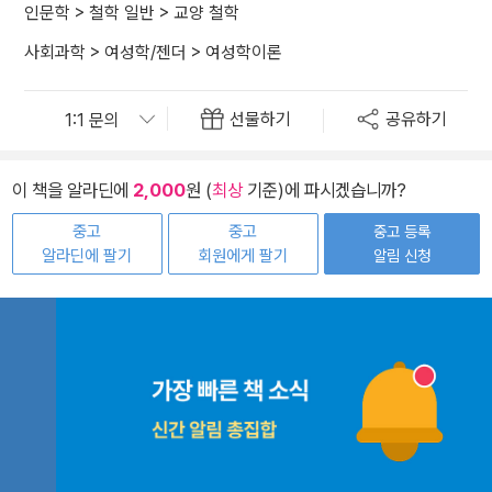
인문학
>
철학 일반
>
교양 철학
사회과학
>
여성학/젠더
>
여성학이론
선물하기
공유하기
이 책을 알라딘에
2,000
원 (
최상
기준)에 파시겠습니까?
중고
중고
중고 등록
알라딘에 팔기
회원에게 팔기
알림 신청