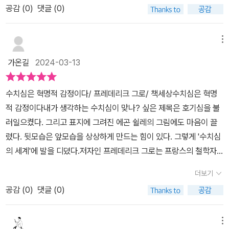
음을 알아차린다. 수치심으로 겪게 될 두려움은 영원한 죄의식과 죽
낌이 들어 찾아보았다.※죄책감: 저지른 잘못에 대하여 책임을 느끼는
공감 (
0
)
댓글 (0)
있는가 하면, “염치도 없는 자”라는 분노의 외침으로 사용하기도 합
가 끓어오를 것이다. 이렇게 수치심에는 혁명의 씨앗이 움튼다. 사회
음도 삼켜버린다. 수치심은 처벌보다, 범죄보다, 죽음보다도 두렵다.
마음.※수치심: 수치를 느끼는 마음.※수치: 다른 사람들을 볼 낯이 없
니다. 슬픔과 분노의 혼합물인 이 수치심에 대해 철학적 사유를 한 사
적 모멸은 사회적 사실로서 외상성 수치심이라는 깊은 상처를 개인들
수치심을 모르는 자들이 가득한 세상이다. 몰염치에 그치지 않고 수
거나 스스로 떳떳하지 못함. 또는 그런 일.단순히 의미나 뜻으로 구분
람이 있습니다.미셸 푸코 연구자이자 파리12대학 파리정치연구소 정
에게, 집단에게 각인시키기도 하는데, 강간, 근친상간과 같은 윤곽도
메뉴
치심을 다른 이들에게 떠넘기기까지 한다. 여성의 성적 순결을 집단
지어보려 하니 더 어렵게 느껴진다. 상황에 대입해 봤을 때 실제 의미
치철학 교수로 재직하는 프레데리크 그로입니다. 전작 <불복종>의
분명한 오욕적 장면의 기억이 지닌 치명적 수치심이다. 남성우월주
의 명예와 결부시켜 금지된 사랑을 한 여성에게 수치심을 전가한다.
가온길
2024-03-13
나 뜻과 다르게 적용될 때도 있기 때문이다.오히려 맥락에 따른 의미
원동력이 되는 것으로 그는 수치심을 끌어옵니다. 불복종할 힘을 주
의, 가부장 권위주의 장치를 통해 사회적으로 구축된 합의 결과로 생
디지털 증오를 가해 죽은 후까지도 수치심을 안겨준다. 가난한 사람
해석이 더 적확하게 와닿는 것 같아 스스로 납득이 되는 느낌이다. 이
는 것은 ‘세상에 대한 수치심’이라고 말이죠.<수치심은 혁명적 감정
겨난 이 수치심은 수줍음의 도덕적 가설을 여성성의 특징으로 내세움
에게 악하다는, 못생겼다는, 냄새난다는, 가치 없는 존재라는 수치심
수치심은 혁명적 감정이다/ 프레데리크 그로/ 책세상수치심은 혁명
문장을 읽으며 든 생각은 수치심은 조건반사적이기에 개인적 판단의
이다>에서 수치심을 지렛대 삼아 파괴적 슬픔, 자기 경멸을 제거하고
으로써 희생자를 겨냥한 가해자들의 폭력성을 가라앉히는데 주력한
을 안긴다. 수준을 정해놓고 그 수준을 지키느라 전전긍긍하게 만든
적 감정이다내가 생각하는 수치심이 맞나? 싶은 제목은 호기심을 불
문제가 아니라 객관적이라고 판단할 수 있겠다 하는 스스로의 이해와
순수한 분노로서 바라볼 수 있게 도와줍니다.수치심은 심리학적 치료
다. “더는 저항하고 받아들이지 않았습니까?”, “결국 자업자득이지
다. 수준에 이르지 못하면 가차 없이 수치를 준다. 집단으로 소수자를
러일으켰다. 그리고 표지에 그려진 에곤 쉴레의 그림에도 마음이 끌
납득을 해본다.=====여성들의 성적 순결이 집단의 명예를 보장하
로 다룰 수 있는 문제가 아니라고 합니다. 정서는 부차적이며, 추락이
않습니까?”와 같은 악의적이고 비뚤어진 희생자 여성을 향한 심문은
수치스럽게 만들어 편을 가른다. 앞서 예를 들었듯 강간 그리고 근친
렸다. 뒷모습은 앞모습을 상상하게 만드는 힘이 있다. 그렇게 '수치심
는 것이다. 그것이 수치다. 금지된 사랑이라는 실수 한번, 명예롭지 못
사회적으로 인정되는 상황이 낳은 결과이기 때문입니다. 파키스탄에
강요당하지 않고 자유롭게 원했다는 의미로 둔갑시킨다. 이러한 강간
상간의 희생자들에게 수치심을 심어주어 침묵하게 만든다.안느 퉁글
의 세계'에 발을 디뎠다.저자인 프레데리크 그로는 프랑스의 철학자
한 싸움 한 번이면 충분하다.26페이지 中====='여성+수치'의 조
서는 여전히 매년 천명 이상의 여성들이 가문을 수치에 빠뜨렸다는
희생자에 대한 가해자 중심의 공적 판단 논리는 권위적 국가를 마주
레와 아라셀라 카스텔라노를 강간한 가해자들에게 구타와 상해라는
로 '수치심'에 대해 왜 쓰고자 했는지 서문에서 밝히고 있다. 그가 생
합은 정말 좋지 않다. 전통적으로 여성을 옭아매는 올가미이자, 타인
이유로 죽임당한다고 합니다.오늘날 디지털은 가상세계가 아니라 실
한 시민들에게도 동일하게 가해진다. 2009년 용산 재개발을 강행
더보기
죄목으로 판결하려는 법정에 지젤 알리미는 맞서 싸웠다. 그 결과 19
각하는 '수치심'이 가지는 위치는 엄청났고 복잡했고 폭넓었다. 역사
의 명예를 보장하거나 회복시켜주는 도구로 쓰였기 때문이다.====
재하고 있습니다. 사이버폭력의 희생양들은 존재함에도 그들을 위한
하려는 상가철거에 맞선 상인 6명을 죽음으로 몰고 23명을 중경상에
80년 12월 강간에 대한 명확한 정의를 제시해 광범위하게 범죄 회부
공감 (
0
)
댓글 (0)
적 사실과 저서로 뒷받침되어 서술되는 '수치심의 세계'는 실로 놀라
=가문의 불명예로 작동하는 이 수치심은 네 가지 특징을 보인다. 객
디지털 회복이란 존재하지 않습니다. 수치는 사회적 멸시를 내면화한
빠뜨린 당시 폭력사태를 지휘하던 서울시장(오세훈)과 서울경찰청장
를 허용하는 새로운 법률이 가결된다.'안느 퉁글레는 이 사건이 있고
웠다. '세상에 대한 수치심'이 고결한 분노로 발현될 때 우리는 불복종
관적이며, 실체적이며, 집단적이고, 가역적이라는 점이다.객관적. 수
결과라고 합니다. 가난, 상사의 모욕 등을 이유로 받은 타인의 멸시는
(김석기)은 시민의 억울한 죽음에 대해 자업자득의 논리, 저항의 극렬
20년이 지나서 이렇게 선언한다. '1978년, 내 강간에 대한 소송이 처
할 힘을 가지게 된다는 그의 말이 기억에 남는다. 순수한 분노로 정화
치심은 심리학적 치료로 다룰 수 있는 문제가 아니다. 정서는 부차적
메뉴
이내 자기멸시로 바뀝니다.아니 에르노는 수치심의 특별한 재능으로
함만을 강조하고 시민 안전, 인권 보호와 같은 자신들의 책무에 대해