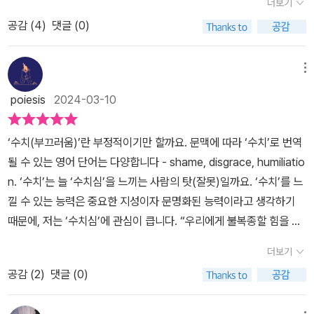
더보기
놓고 오래도록 응시하라고 재촉한다. 무엇이 부끄러운가, 아니 그 부
주의가 지구촌을 휩쓸기 이전의 것과 그 성분이나 형식이 다르다. 개
공감 (
4
)
댓글 (0)
끄러움의 원인이 무엇인가. 부끄러움은 왜 나 혹은 우리의 몫인지에
인과 가족, 가문의 명예가 더럽혀지고 상처입고 훼손되는 명예의 실
생각한 본 적이 있다면 프레데리크 그로의 “수치심의 진영이 바뀌어
추에 따르는 전통적 수치심은 이제 존재하지 않는다. 16세기 데카르
야 한다!”라는 외침에 동의할지도 모른다. 프랑스의 철학자는 무엇이
메뉴
트는 “수치심은 자기애에 토대를 둔 슬픔으로 비난받으리라는 생각
다를까. 제국주의 중심에 서 있으나 세계 경제, 문화, 사상을 이끄는
에서 온다.”고 《정념론》에 썼다. 자본주의 발흥과 시기를 함께하며 수
poiesis
2024-03-10
국가에 서서 바라보면 미국과 아시아 남미와 아프리카의 현실이 조금
치심은 이렇게 소심한 불안 속에 응축된 정서로 그 개념이 축소되어,
달리 보일까. 이렇게 좁은 대한민국에도 자기가 가진 것들-이를테면
죄의 문화로 변질되어 버렸다. 수치심에 내재되어있던 정의가 몰수되
‘수치(부끄러움)’란 부정적이기만 할까요. 문맥에 따라 ‘수치’로 번역
자본, 권력, 명예, 인맥 등등-에 따라 전혀 다른 감정을 ‘소유’하고 ‘학
고, 개인화되었으며, 자본주의 상품화논리에 수치심 본질의 한 축이
될 수 있는 영어 단어는 다양합니다 - shame, disgrace, humiliatio
습’하게 된다. 상식과 법률은 자신의 이익을 위해 활용될 뿐 공동선을
었던 가족적 윤리를 맥 빠지게 만들어버렸다. 저자는 발자크의 소설
n. ‘수치’는 늘 ‘수치심’을 느끼는 사람의 탓(잘못)일까요. ‘수치’를 느
추구하거나 사회적 합의와 다수의 의견조차 필요에 따라 달리 해석한
《곱세크》의 주인공인 고리대금업자 곱세크 집 문턱을 넘으려면 읽게
낄 수 있는 능력은 중요한 지성이자 문명화된 능력이라고 생각하기
다. 비단 정치인들의 이야기가 아니다. 어느 자리에 있는지에 따라 관
되는 문장을 소개하고 있는데, “여기 들어서는 그대, 모든 수치심을
때문에, 저는 ‘수치심’에 관심이 큽니다. “우리에게 불복종할 힘을 주
점이 달라지고 자기만의 논리와 주장으로 합리화한다. 인류 문명사의
버려라!”이다. 즉 자본주의라는 현대성은 명예없는 사회를 구축했다
는 것, 나날이 확실히 최악으로 치닫는 세태에 체념하지 않고 저항할
변하지 않는 특성이지만 진영에 따라, 서 있는 자리에 따라 그것을 공
더보기
는 것이다. 이것은 콘래드의 소설 《로드 짐》의 이등항해사 로드 짐이
능력을 온전히 간직할 힘을 주는 것은 프리모 레비의 표현대로 “세상
정과 정의라고 외치거나 상식과 합리라고 주장하니 ‘수치심’이 설 자
자신의 이미지와 이름의 손상이라는 수치심을 남기지 않기 위해 홀로
공감 (
2
)
댓글 (0)
에 대한 수치심”이다. 수치심은 슬픔과 분노의 혼합물이다.”포괄적이
리가 없다. 넘지 말아야 할 선이 있다. 모든 관계에 적용되는 말이다.
재판정에 서 죽음을 수용하는 이야기 속 명예있는 존재로서의 수치심
고 종합적인 수치심의 ‘형성’과 ‘작동’ 기제에 대해 다각도로 다루는
거리 두기는 누구에게나 필요하다. 부모자식, 형제자매뿐만 아니라
과 그 차이를 식별할 수 있게 한다. 자본주의 그리고 오늘의 신자유주