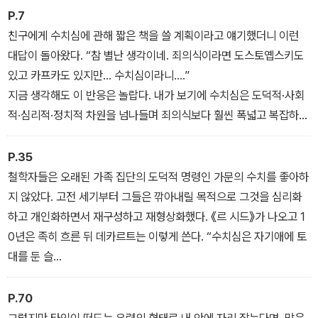
그런 점에서 프레데리크 그로는 “수치심은 혁명적 감정”이라고 말한
P.7
다. 수치심은 개인적인 차원에서 해소해야 할 심리적인 현상만도, 가
친구에게 수치심에 관해 짧은 책을 쓸 계획이라고 얘기했더니 이런
해자를 처벌하는 데 쓰이는 법적 근거만도 아니다. 수치심은 고대 그
대답이 돌아왔다. “참 별난 생각이네. 죄의식이라면 도스토옙스키도
리스어로는 아이도스aidos, 라틴어로는 푸도르pudor라 불렸다. 이
있고 카프카도 있지만… 수치심이라니….”
는 정치적 복종의 지렛대이자 사회적 슬로건이며, 내면을 형성하는
지금 생각해도 이 반응은 놀랍다. 내가 보기에 수치심은 도덕적·사회
원리를 담은 찾던 고대 사회의 윤리를 함축한다.
적·심리적·정치적 차원을 넘나들며 죄의식보다 훨씬 폭넓고 복잡하며
깊은 경험을 내포한다. 또 무엇보다 카프카와 도스토옙스키도 수치심
의 작가로 보인다.
P.35
철학자들은 오래된 가족 집단의 도덕적 명령인 가문의 수치를 좋아하
지 않았다. 고전 세기부터 그들은 깎아내릴 목적으로 그것을 심리화
하고 개인화하면서 재구성하고 재형상화했다. 《르 시드》가 나오고 1
0년은 족히 흐른 뒤 데카르트는 이렇게 쓴다. “수치심은 자기애에 토
대를 둔 슬
픔으로, 비난받으리라는 두려움이나 생각에서 온다.”(《정념론Traite
des passions》 205항) 스피노자도 수 년 뒤 《소론Courttraite》에
P.70
서 동일한 경향을 보인다. “수치심은 자기 행위가 타인에게 무시당하