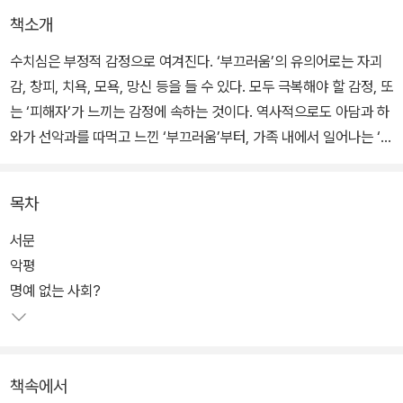
책소개
수치심은 부정적 감정으로 여겨진다. ‘부끄러움’의 유의어로는 자괴
감, 창피, 치욕, 모욕, 망신 등을 들 수 있다. 모두 극복해야 할 감정, 또
는 ‘피해자’가 느끼는 감정에 속하는 것이다. 역사적으로도 아담과 하
와가 선악과를 따먹고 느낀 ‘부끄러움’부터, 가족 내에서 일어나는 ‘명
예 살인’, 그리고 현대의 포털 사이트 뉴스란에 가득한 ‘성적 수치
심’까지, 수치심은 부정적 감정으로 여겨져 왔다.
목차
그러나 한편으로 수치심은 마땅히 가져야 할 것으로 묘사되기도 한
서문
다. “수치심을 모르는 자들 같으니”, “염치가 있어야지”, “창피한 줄을
악평
알아야지” 같은 용례에서처럼. 이런 용례에서 수치심은 사회적이고
명예 없는 사회?
정치적인 판단을 함축한다. 수치심을 아는 이들, 염치가 있는 이들, 마
땅한 창피를 느끼는 이들이 많은 사회로 나아가야 한다는 판단 말이
다.
책속에서