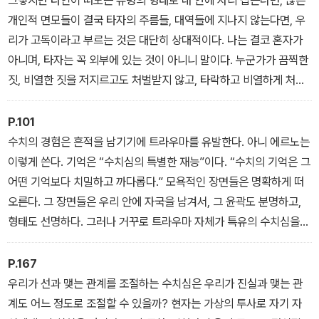
그렇지만 타인이 떠도는 유령의 형태로 내 안에 자리 잡는다면, 많은
는 걸 보는 인간의 내면에서 생겨나는 일종의 슬픔이다. 〔…〕 명예와
개인적 면모들이 결국 타자의 주름들, 대역들에 지나지 않는다면, 우
수치심에 대해 말하자면, 이 정념들은 무용할 뿐만 아니라 〔…〕 해로
리가 고독이라고 부르는 것은 대단히 상대적이다. 나는 결코 혼자가
운 것이므로 배척되어야 마땅하다.”(12장)
아니며, 타자는 꼭 외부에 있는 것이 아니니 말이다. 누군가가 끔찍한
짓, 비열한 짓을 저지르고도 처벌받지 않고, 타락하고 비열하게 처신
한다면 대개 사람들은 이렇게 말할 것이다. “대체 저 사람은 어떻게
수치심도 안 느끼고, 어떻게 자기 눈길을 견딜까?” 이 말은 자신의 의
P.101
식을 마주한 수치심을 가리킨다.
수치의 경험은 흔적을 남기기에 트라우마를 유발한다. 아니 에르노는
이렇게 쓴다. 기억은 “수치심의 특별한 재능”이다. “수치의 기억은 그
어떤 기억보다 치밀하고 까다롭다.” 모욕적인 장면들은 명확하게 떠
오른다. 그 장면들은 우리 안에 자국을 남겨서, 그 윤곽도 분명하고,
형태도 선명하다. 그러나 거꾸로 트라우마 자체가 특유의 수치심을
유발하지는 않는지 자문해볼 수도 있을 것이다. 마치 트라우마는 어
둡고 치명적인 확신으로 커가는 고통을 작동시키는 듯하다. 사건이
P.167
나를 지목해, 손가락으로 나를 가리킨다는 확신 말이다. 나는 그 일이
우리가 선과 맺는 관계를 조절하는 수치심은 우리가 진실과 맺는 관
내게 닥친 것이 수치스럽다.
계도 어느 정도로 조절할 수 있을까? 현자는 가상의 투사로 자기 자