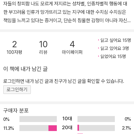
자들의 창피함 나도 모르게 저지르는 성차별, 인종차별적 행동에 대
한 부끄러움 인류가 망가뜨리고 있는 지구에 대한 수치심 수치심은
책임을 느끼고 있다는 증거이고, 단순히 침울한 감정이 아니라 자신
을 되돌아보는 것이며, 변화의 에너지를 담은 혁명적 감정이다 프랑
스의 저명한 철학자인 프레데리크 그로(현 파리 정치대학 교수)가 논
읽고 싶어요 15명
2
10
4
구한 수치심에 대한 정치철학적 사유. 염치, 부끄러움, 창피함 등의 감
읽고 있어요 3명
100자평
리뷰
마이페이퍼
정을 포괄하는 ‘수치심’이 우리 시대의 핵심 정서이며, 수치심이 단순
읽었어요 15명
히 개인의 내면에 자리한 부정적 감정이 아닌 사회적․정치적 변화를
이 책에 내가 남긴 글
이끌어낼 수 있는 혁명적 감정임을 밝힌다. “더는 자신을 수치스러워
하지 말라!” “수치심을 모르는 자들 같으니!” “수치심을 가져야 할 건
로그인하면 내가 남긴 글과 친구가 남긴 글을 확인할 수 있습니다.
당신들이다!” 시대적 명령 사이에 자리한 감정, 수치심 수치심은 부정
로그인하기
적 감정으로 여겨진다. ‘부끄러움’의 유의어로는 자괴감, 창피, 치욕,
모욕, 망신 등을 들 수 있다. 모두 극복해야 할 감정, 또는 ‘피해자’가
구매자 분포
느끼는 감정에 속하는 것이다. 역사적으로도 아담과 하와가 선악과를
10대
0%
0%
따먹고 느낀 ‘부끄러움’부터, 가족 내에서 일어나는 ‘명예 살인’, 그리
20대
2.1%
11.3%
고 현대의 포털 사이트 뉴스란에 가득한 ‘성적 수치심’까지, 수치심은