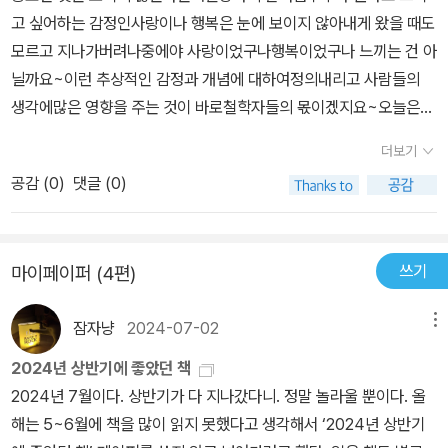
세밀하고 시사성 높은 논의를 하게 한다.집안 혹은 가문으로 불리는
의 모태가 되는 음험하고 지속적인 불안을 초래했다고 상상했다. 수
리적인 얼굴로... 먼저, 곧 보게 되겠지만, 가난하다는 수치심 혹은 그
고 싶어하는 감정인사랑이나 행복은 눈에 보이지 않아내게 왔을 때도
학자들이 펼치는 지적 향연이 풍성합니다.“철학의 본래 기능은 수치
에투루리아의 왕자 타르퀴니우스에게 강간당한 루크레티아의 자결
집단적 수치심은 불명예를 동반하고 이를 통해 많은 부분을 잃는다.
치심의 번민은 버림받았다는 감정, 무리로부터 허공에 버려졌다는 슬
저 덜 부유하다는 수치심, 명예의 문화 속에서 주변인이라는 수치심
모르고 지나가버려나중에야 사랑이었구나행복이었구나 느끼는 건 아
심을 안기는 것이다.”라는 저자의 말이 인상 깊었습니다. 소크라테스
신화는 정치적 성적 토대를 제시한다. 동침을 거절하는 루크레티아를
즉 사회적으로 명망 있는 가문이 구설수에 오르는 순간 그들의 평판
픔, 모든 것에서 떨어져 나오고, 끈이 끊기고, 닻이 풀렸다는 감정에서
이 확장될 것이다. 빈곤은 그리스도의 안개를 후광처럼 부른 운명처
닐까요~​이런 추상적인 감정과 개념에 대하여정의내리고 사람들의
는 스스로 생각하는 것을 어느 정도까지 생각하는지, 그가 아는 것을
그녀의 노예와 동침한 부정한 여인이라는 누명을 씌우겠다는 협박에
은 바닥을 칠 것이고 여기에 동반되는 수치심은 말 그대로 정상적인
온다.' - 우울 95~96쪽'수치심'을 다룬 학자들 중 공자와 플라톤이
럼 체험되는 게 아니라 개인적 실패와 실패한 야심의 기표가 된다. 한
생각에많은 영향을 주는 것이 바로철학자들의 몫이겠지요~​오늘은
어디까지 아는지 자문하게 만들었습니다. 소크라테스가 죽은 것은 아
그녀는 자포자기한다. 루크레티아는 이 수치를 남편에게 알리고 자살
가문에서 제외됨을 의미한다.이 설명은 종갓집으로 대변되는 양반가
있다. 그들은 수치심을 관망의 태도, 더불어 살기, 행복 추구를 위한
편 명예는 변모되어 가족 속으로 이동한다. 이제 그것은 체면, 정상상
수치심이라고 표현되는 감정에철학적 고찰이 담긴책을 소개해 드릴
는 척하던 이들에게 더 명료하게 밝히라며 난감하게 만들면서 수치심
하는데 그녀의 시신을 마주한 로마인들의 대중적 저항을 불러일으키
의 봉건주의 관습이 여전히 연결되는 한국 사회의 단면이기도 하다.
더보기
중요한 윤리적 자질로 받아들였다. 공자는 움츠림, 조심성, 신중함…
태로 불릴 것이다.38~39페이지 中=====시대가 변화고 시간이
게요~제목도 근사한 책,바로​<수치심은 혁명적 감정이다>입니다.​수
을 안겨줬기 때문입니다.발자크, 카뮈, 카프카, 모파상, 도스토예프스
고 이는 로마 공화국 수립을 초래한다. 이 신화의 정치적 의미는 보완
그렇게 집안 망신을 시킨다는 존재에 대한 의미를 담은 설명은 눈에
이것을 수치심으로 받아들였다. 수치심은 각각의 윤리적 힘을 제 고
변함에 따라 수치심이라는 얼굴은 계속해서 다른 얼굴로 변모한다고
공감 (
0
)
댓글 (0)
치심은 도덕적, 사회적, 심리적,정치적 차원을 넘나들며죄의식보다
키, 프리모 레비 등 유명 작가들의 소설 속 수치심 사례를 알아갈수록
성의 약속이었다고 저자는 해석한다. 이 수치심에는 교묘한 이중의
쏙들어 온다.읽으면서 더 침묵하게 된다. 미처 생각지 못하고 무심코
유의 본질 속에 지켜주며, 실제로 공정하고 공손하고 진지해지게 한
전하며, 경제, 명예 등 현재 개인이 어떤 것을 가지고 있고 가지지 못
훨씬 폭넓고복잡하며 깊은 경험을 내포하고있습니다.이렇게 복잡한
읽어보고 싶은 소설 리스트가 점점 늘어납니다. 특히 2022년 노벨문
얼굴이 숨어있다. 여성의 다소곳함, 여성의 정절을 찬양하는 불순한
내뱉은 말 중에 어느 지점은 누군가에게 모욕적이거나 멸시처럼 느껴
다고 말하고 있다.플라톤은 '선한 인간을 인도하는 원칙은 추한 행동
했는지에 따라 수치심을 느끼는 기준이 된다고 전한다. 어쩌면 현재
감정을표현하는 수치심이라는 단어를톨스토이의 <안나 카레니나>
학상 수상자 아니 에르노의 작품에 수치심과 관련한 내용이 꽤 많길
젠더화가 있으며, 사회적 사실로서의 폭력에 대한 수치심, 윤리적 수
졌을지 모르고 그로 인해 그 누군가는 수치심을 느꼈을지도 모를 일
과 연계된 수치심, 그리고 아름다운 행동과 연계된 명예 추구다.'라 말
우리의 모습 속에서 느끼는 '수치심'이 바로 그것이 아닐까 싶다.한편,
쓰기
마이페이퍼 (4편)
와모파상의 <비곗덩어리>와 같은문학작품에서도 만날 수 있고남성
래 작가에 대한 관심이 생기기 시작했습니다. 수치심을 유발하는 수
치심이라는 두 얼굴이다. 공화국이란 이처럼 남성과 여성을 고정된
이라는 걸 확인하니 확 수치스럽다.예를 들면 복지관을 찾은 누군가
했다. 그는 수치심에 많은 힘을 부여한다. 그것이 함께 살아가기를 가
명예 역시 변모되어 체면이라는 이름으로 불리게 되었다고 말하는데,
들이 가하는 모욕의 시련을겪은 여성들의 감정에서도만날 수 있습니
많은 장치들-공장, 사무실, 학교-에 대해서는 저자가 각각 책 한 권씩
자리와 보완적 의무를 맡김으로써 성립했다는 것이다. 공화국을 보장
의 남루한 옷차림을 생각하지 않고 '어디서 퀴퀴한 냄새 나지 않
능하게 만들고, 지혜를 요약하고, 용기를 준다고 말한다. 수치심은 구
흔하게 쓰는 말속에 깃든 의미가 남다르게 다가오는 대목이다.====
잠자냥
2024-07-02
메뉴
다.수치심은 상상력으로 작동합니다.세상에 대한 수치심을 품고상황
쓸 수 있다고 얘기할 만큼 가벼운 주제가 아닙니다. 철학적 용어의 일
하기 위하 라틴식 질문이란 이런 것이라는 것이다. “그녀는 충실한
아?'라고 했을 때처럼 말이다. 이 말을 들은 당사자는 본인에게서 나
체적 위험 앞에서 우리를 사로잡는 그런 두려움이 아니라 우리의 공
=우리는 어떻게 살고, 사랑하고, 죽고, 말할까를 자문하느라 삶을 보
이 달라질 수 있다고 말하려면상상력이 필요하고타인을 위해 수치심
부는 어렵긴 했지만, 누구나 한 번쯤 겪어봤을 수치심을 다룬 주제인
가? 여성의 성생활이 남편의 정치적 완성을 보장한다. 남성에게는 정
2024년 상반기에 좋았던 책
는 것이든 그렇지 않든 관계없이 분명 수치심을 느꼈을 것이다. 사실
적 이미지를 변질시킬 수 있을 무엇 앞에서 느끼는 두려움이란다.저
낸다. 그리고 수준을 지키느라 전전긍긍한다. 누구의 수준, 무엇의 수
을 느끼려 해도상상력이 필요합니다.​​​타인에게 모욕을 받고어쩔 줄 모
만큼 제법 흥미진진하게 읽어 내려갈 수 있는 책입니다.이 책의 제목
의를, 여성에게는 수치심을 안겨라.”, 이 세계를 지탱하는 정치쳬라는
2024년 7월이다. 상반기가 다 지나갔다니. 정말 놀라울 뿐이다. 올
은 용변을 가리지 못한 누군가가 지나친 직후였다. 저자는 이런 사회
자는 윤리적 수치심, 외상성 수치심, 철학적 수치심, 교차적 수치심,
준인가? 그건 누구도 알지 못한다.87페이지 中=====사람들은 자
르는 사람에게서혹은 본인은 아무런 수치심도 느끼지 않고그를 대신
은 마르크스가 쓴 편지에 있는 글에서 인용했습니다. “수치심은 이미
것의 불온성과 불모성을 엿보게 하는, 오늘에도 무심히 읽히는 신화
해는 5~6월에 책을 많이 읽지 못했다고 생각해서 ‘2024년 상반기
적 수치심은 결코 순수하게 받아 들여지지 않음을 지적한다.54쪽, 사
계통적 수치심, 혁명적 수치심 등을 다루고 있다. 성폭행, 강간, 사회
신만의 망상에 사로잡혀 타인에게 '어떻게 비칠까' 고민하며 수치심을
해서 우리가 수치심을느끼도록 내모는 뻔뻔한 가해자에게서수치심을
하나의 혁명입니다. (중략) 수치심은 일종의 분노입니다. 억눌린 분
다. 우리들은 무의식중에 이러한 태도를 학습하고 내면화한다. 이 불