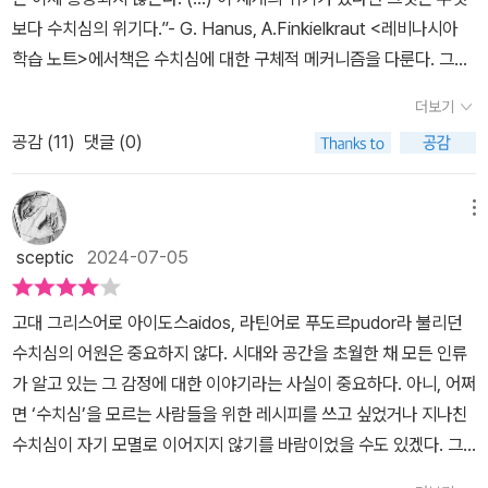
보다 수치심의 위기다.”- G. Hanus, A.Finkielkraut <레비나시아
학습 노트>에서책은 수치심에 대한 구체적 메커니즘을 다룬다. 그러
기위해 수치심의 역사 궤적을 통과하고, 그 변화하는 개념 아래에서
더보기
사회적 모멸이며 사회적 사실로서 개인과 집단을 감금하는 악으로 작
공감 (
11
)
댓글 (0)
동하는 수치심의 유형을 탐사한다. 그리고 그 수치심을 도치, 전복, 파
괴, 정화함으로써 윤리적 힘, 혁명적 힘의 동력으로 발현될 수 있음을
역설한다. 모두(冒頭)의 인용 문장처럼 오늘 우리들은 그야말로 수
메뉴
치심 위기의 시대에 살고 있다. 가치론적 다수인 소수 기득권자들의
sceptic
2024-07-05
뻔뻔함과 몰염치와 무례가 이 세계를 점령하여 곳곳에서 ‘수치도 모
르는 것들!’이란 분노의 외침이 대기를 가득 채우고 있다. 그런가하면
고대 그리스어로 아이도스aidos, 라틴어로 푸도르pudor라 불리던
국제외교무대에서 이것들의 천박함은 국민들의 몫이 되어 수치심을
수치심의 어원은 중요하지 않다. 시대와 공간을 초월한 채 모든 인류
이중으로 겪어야하는 고통까지 안긴다. 이것들은 수치심을 알지 못하
가 알고 있는 그 감정에 대한 이야기라는 사실이 중요하다. 아니, 어쩌
기도 하지만, 성장하지 못한 정신적 유아에 머물러 광적 자기애로 자
면 ‘수치심’을 모르는 사람들을 위한 레시피를 쓰고 싶었거나 지나친
기의 무가치함을 자각하지 못할뿐더러 그 저열함을 타인의 탓으로 쏟
수치심이 자기 모멸로 이어지지 않기를 바람이었을 수도 있겠다. 그
아내기에 수치심이 이것들의 내면에서 어떤 조심성이나 신중함을 만
목적이 무엇이든 저자는 우리에게 각자의 수치심을 꺼내 탁자에 올려
들어내지도 못한다. 수치심이란 무엇인가? 오늘의 수치심은 신자유