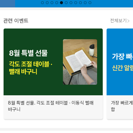
관련 이벤트
전체보기
8월 특별 선물. 각도 조절 테이블 · 이동식 빨래
가장 빠르게
바구니
합