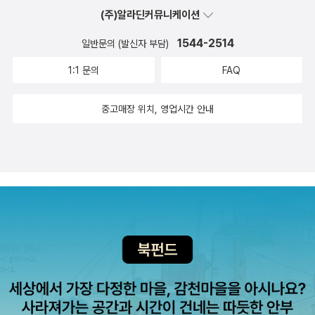
는데, 아마 이 언니도 다 늙어서는 자신의 독자들에게 내 작품 읽느라
수치심’과 같은, 부정적인 감정으로 여겨지는 수치심의 뿌리를 찾아
즉 소설 《연구》의 주인공인 개는 바로 유대인인 작가의 분신이라는
(주)알라딘커뮤니케이션
극작품 《시라노 드 베라주라크》의 코가 기형적으로 커 조롱의 대상이
ㅋ) 읽겠습니다~!! 샹탈 자케, <계급횡단자들 혹은 비-재생산>이것
그동안 고생했다 좀 쉬운 거 남겨줄게 아량을 베푼 게 아닐지. 작가 본
나선다. 수치심은 부정적 감정이다. 결코 긍정적으로 쓰이지 않는다.
뜻이다. 여기서 소설의 줄거리를 장황하게 늘어놓을 생각은 추호도
된 주인공이나, 장 주네의 소설 《도둑 일기》에서 감화원의 그 극한의
도 너무 급박하게 읽고 싶어서 어제 샀다. 미리보기로 몇 장만 읽어도
인과 닮은 듯 다른 인물 마카베아의 비극적이면서도 강렬한 삶이 또
1544-2514
일반문의 (발신자 부담)
수치심과 가까운 감정이라고 할 수 있는 부끄러움이나 그와 비슷한
없다. 다만 이 이야기는 개를 주인공으로 한 우화가 절대 아니며, 절
치욕의 현장에서 수치심의 진영을 바꾸고, 치욕의 장소를 점유함으로
넘나 재밌는 게 아닌가. 그러니까 ‘계급횡단자들’이란 우리말로 표현
렷하게 기억에 남게 되는 작품. 지넷 윈터슨, <오렌지만이 과일은 아
자괴감, 창피함, 모욕, 망신, 치욕 등도 모두 그렇다. 하나같이 빨리 털
1:1 문의
FAQ
망한 유대인 남자가 또렷한 정신으로 내면으로부터 세세하게 관찰한
써 새로운 차원을 입히는 모습을 발견할 수 있다. 수치심은 반전 시킬
하자면 이른바 ‘개천에서 용난 자’라고나 할까. 샹탈 자케는 프랑스사
니다>지넷 윈터슨의 발견. (작품으로만 판단하자면) 이 사람은 똑똑
어버리거나 극복해야 할 감정으로 취급된다. 대부분은 가해자, 또는
구체적 현실의 이야기라는 것만을 밝혀둔다. “사회적으로 아주 그럴
수 있으며, 그 속성은 이미 도치와 투사, 전복, 정화를 통해 변화시키
회에서의 계급횡단(재생산)이 가능한지, 어떻게 이루어지는지를 다
하고 당차고 위트 넘친다. 그리고 용감하다. 자전 소설이자 성장 소설
힘 있는 자들의 감정이기보다는 피해자나 약자의 감정에 속한다. 그
중고매장 위치, 영업시간 안내
듯한 직책을 맡고 있던 나였지만 말이다. 아니 매우 자주 주변의 친밀
는 에너지, 실존의 연료로 삼을 수 있음을 이해할 수 있다. 수치심은
양한 사례 예컨대 스탕달의 <적과 흑>이나 리처드 라이트의 <흑인
이자, 페미니즘 문학이자 LGBT문학이자 그 모든 것이기도 한 작품.
렇지만 여기서 또 한 번 묻지 않을 수 없다. 비단 성폭력 피해자뿐만이
한 관계에마저 어떤 불편한 감정이 깃들어 있었다. 그래서 내 동료들
윤리의 기둥이며, 연대의 표식기다. 세상의 어리석음, 운 좋은 자들의
소년> 같은 문학작품을 비롯해 아니 에르노, 디디에 에리봉, 리처드
가부장제, 종교, 정상성, 이성애 중심 세계에 던지는 신랄하고 통쾌한
아니다. 부자라는 이들이 가난한 이를 멸시하며 손가락질 할 때 가난
을 그저 보기만 해도, 어떤 새로운 각도에서 보는 것만으로도 나는 불
잔인한 악의에 대한 분노이자 증오이고, 자기 자신에 대한 은밀한 분
호가트의 작품과 같은 사회 전기형 자서전을 바탕으로 살펴본다. 프
질문. 아니 근데 이 작품을 스물세 살에 써서 스물다섯에 출간했다고
한 사람이 수치를 느끼는 것이 온당한가? 그런 사회가 제대로 된 사
편함과 두려움, 당혹감을 느껴야 했다.” 소설의 이 한 단락만을 인용
노이기에, 또한 부당한 멸시에 대한 공개적 복수를 바라는 비통한 욕
레데리크 그로, <수치심은 혁명적 감정이다>이것도222 너무 급박하
요...? 헐 천재는 역시 다르구나. 나쓰메 소세키, <행인>오랜만에 재
회인가? 덜 가진 사람을 향해 아무렇지 않게 손가락질 하는 사람이
해도 곧바로 유대인이라는 단어가 텍스트에서 절로 떠올라 유령처럼
구이며, 정의에 대한 부정을 강요하는 멸시에 대한 분노, 이 구속에 맞
게 읽고 싶어서 구매. 사람들은 대개 수치심이나 부끄러움은 부정적
독했다. 명작은 다시 읽으면 더 좋다는 것을 확인시켜 준 작품.비문학
수치를 느껴야 함이 옳지 않은가? 노동자는? 장애인은? 성소수자
쫓아 버릴 수 없음을 경험하게 된다. ‘자기애성 수치심’을 말하기 위
서는 생명의 힘이기도 하다. 때문에 수치심은 혁명적이라 말 할 수 있
인 감정이라고 생각한다. 그런데 정말 그럴까? 나는 수치심이나 부끄
샹탈 자케, <계급횡단자들 혹은 비-재생산>읽는 동안 뇌가 찌릿찌릿
는? 사회에서 곧잘 혐오의 대상이 되기 쉬운 사람이 수치를 느껴야하
해 에둘러왔다. 수치심은 대중 앞에서만 느끼는 것이 아니라 자기 안
다. 사회체제와 대중문화가 비록 우리들의 상상력을 좌절시키도록 작
러움이 인간을 인간답게 하는, 꼭 필요한 감정 중 하나라고 생각한다
쫙쫙 펼쳐지는 기분이 들었다. 개천에서 용 나기가 더는 가능하지 않
는 것이 옳은가 아니면 혐오 발언을 아무렇지 않게 하는 사람이 수치
의 타자로 인해서 느끼는 것이라는 말로 다시 돌아가면, 카프카는 자
동하고 있지만 우리는 타인의 자리에 서보거나 다른 세상을 상상할
(물론 누가 강요해서가 아니라 스스로 깨달을 때). 그런 면에서 이 책
은 시대- 비록 한때였지만 개천을 떠나 용이 되었던, 그것이 가능했던
를 느껴야하는 것이 옳은가? 저마다 자기 과시에 안달이 난 사회에서
기의식의 판관이 될 수 있는 완벽하게 분리된, 즉 외재성처럼 투사하
수 있다. 또한 수치심은 한계를 느끼는 감정이기에 언제나 변화를 향
의 제목에 동의하는데, 어떤 이야기가 펼쳐질지 기대. 마사 누스바움,
시대를 살아낸 자들의 존재의 불안이나 고독 소외 등을 생각해볼 수
염치를 알고 그 과시를 숨길 줄 아는 사람의 수치가 과연 부끄러운 감
는 내면의 법정이 있었다. 압도하는 도덕적 의식이라는 내면의 지엄
한 부름이기도 하다. 책은 이처럼 수치심 작동의 메커니즘에서부터
<혐오와 수치심>그래서 이것도 샀다......... 필리프 데캉 외, <마니에
있는 책. 단순히 계급 문제에만 국한하지 않고 자기가 속한 세계에서
정일까? 프레데리크 그로는 수치심이 사회적 멸시를 내면화한 결과
한 눈에 사로잡힌 존재라 할 수 있을 것이다. 사실 우리들은 내면에 무
수치심의 다양한 형태들, 야기된 수치심들이 개인과 집단에게 기대하
르 드 부아르 13호- 언어는 권력이다>오랜만에 마니에르 드 부아르