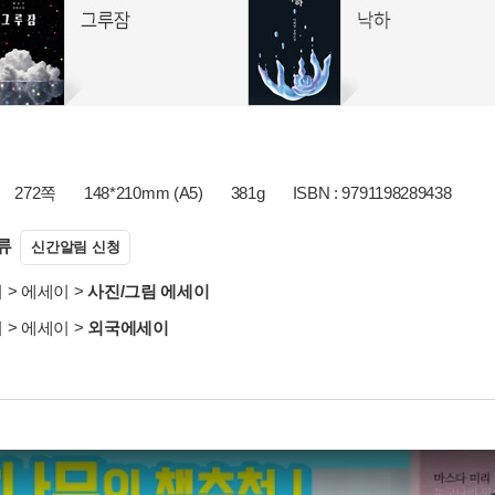
272쪽
148*210mm (A5)
381g
ISBN : 9791198289438
류
신간알림 신청
서
>
에세이
>
사진/그림 에세이
서
>
에세이
>
외국에세이