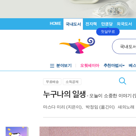
HOME
전자책
만권당
외국도서
국내도서
첫달무료
국내도
분야보기
오뒷세이아
추천마법사
베
무료배송
소득공제
누구나의 일생
- 오늘이 소중한 이야기 (
마스다 미리
(지은이),
박정임
(옮긴이)
새의노래