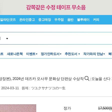
알라딘굿즈
온라인중고
중고매장
우주점
음반
블루레이
커피
서
스트
새로나온책
이벤트
정가인하도서
추천도서
작가와의 만남
북
양장본), 2024년 데즈카 오사무 문화상 단편상 수상작
오늘을 산다 
|
2024-03-11
원제 : ツユクサナツコの一生
정가
17,500