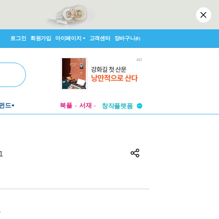
로그인
회원가입
마이페이지
고객센터
장바구니
(0)
투비컨티뉴드
펀드
북플
서재
창작플랫폼
투비컨티뉴드
1
원