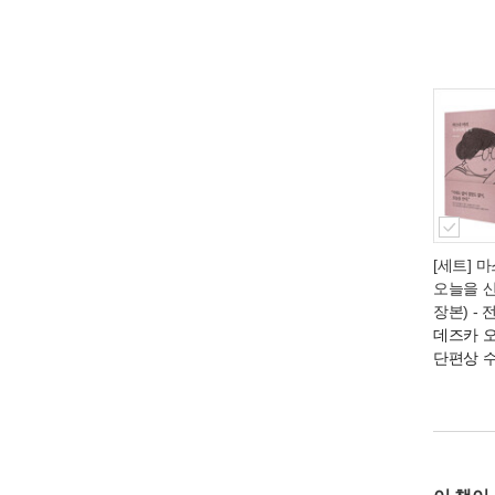
[세트] 
오늘을 산
장본) - 
데즈카 
단편상 