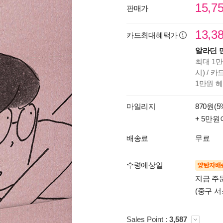
15,7
판매가
13,3
카드최대혜택가
알라딘 
최대 1만
시) / 
1만원 
마일리지
870원(5
+ 5만원
배송료
무료
수령예상일
양탄자배
지금 주
(중구 서
Sales Point :
3,587