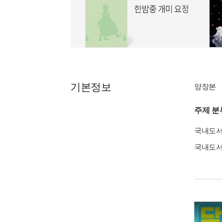
기본정보
양장본
주제 분
국내도
국내도