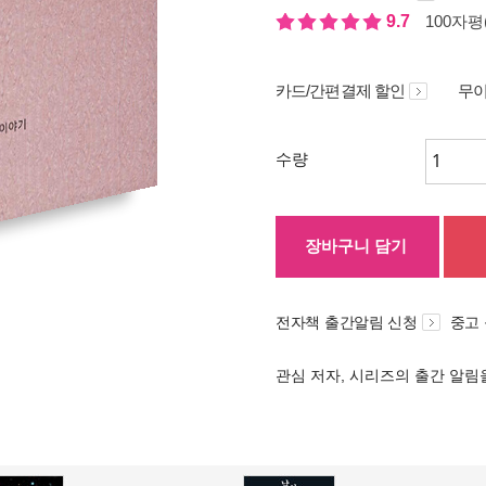
9.7
100자평(
카드/간편결제 할인
무이
수량
장바구니 담기
전자책 출간알림 신청
중고
관심 저자, 시리즈의 출간 알