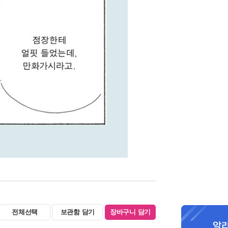
전체선택
보관함 담기
장바구니 담기