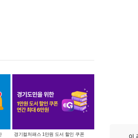
간
경기컬처패스 1만원 도서 할인 쿠폰
삼성카드가 쏜다! 알라