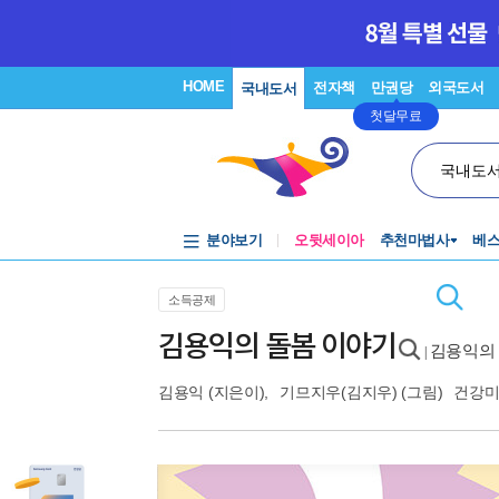
HOME
전자책
만권당
외국도서
국내도서
첫달무료
국내도
분야보기
오뒷세이아
추천마법사
베
소득공제
김용익의 돌봄 이야기
김용익의
|
김용익
(지은이),
기므지우(김지우)
(그림)
건강