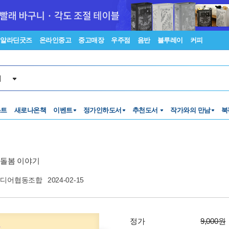
알라딘굿즈
온라인중고
중고매장
우주점
음반
블루레이
커피
서
스트
새로나온책
이벤트
정가인하도서
추천도서
작가와의 만남
북
 돌봄 이야기
미디어협동조합
2024-02-15
정가
9,000원