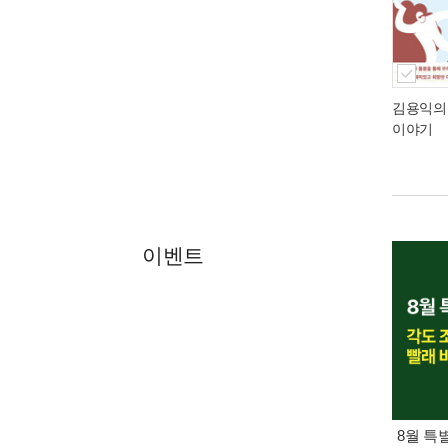
김용익의
이야기
이벤트
8월 특