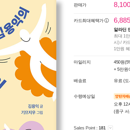
8,10
판매가
6,88
카드최대혜택가
알라딘 
최대 1만
시) / 
1만원 
마일리지
450원(5
+ 5만원
배송료
유료 (도
수령예상일
양탄자배
오후 12
(중구 서
Sales Point :
181