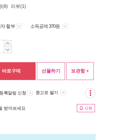
(8)
리뷰(1)
자 할부
소득공제 370원
바로구매
선물하기
보관함 +
중고로 팔기
 등록알림 신청
림을 받아보세요
신청