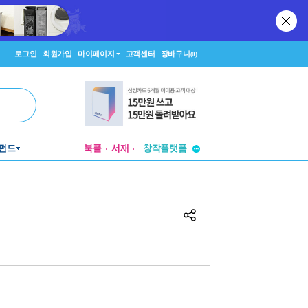
로그인
회원가입
마이페이지
고객센터
장바구니
(0)
투비컨티뉴드
펀드
북플
서재
창작플랫폼
투비컨티뉴드