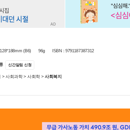
128*188mm (B6)
96g
ISBN : 9791187387312
류
신간알림 신청
서
>
사회과학
>
사회학
>
사회복지