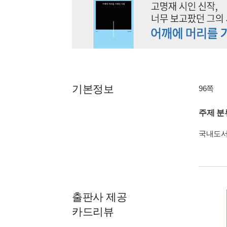
기본정보
96쪽
주제 분
국내도
출판사 제공
카드리뷰