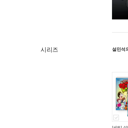
시리즈
설민석의
[세트] 