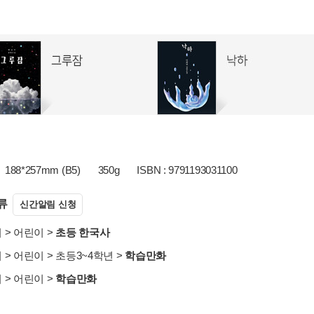
188*257mm (B5)
350g
ISBN : 9791193031100
류
신간알림 신청
서
>
어린이
>
초등 한국사
서
>
어린이
>
초등3~4학년
>
학습만화
서
>
어린이
>
학습만화