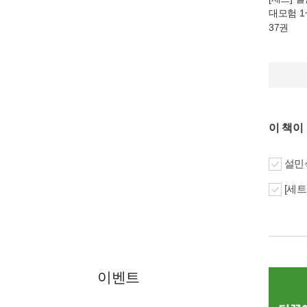
대모험 1~
37권
이 책이
설민석
[세트
이벤트