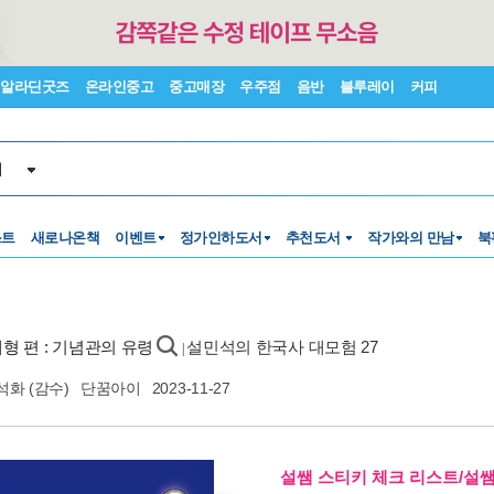
알라딘굿즈
온라인중고
중고매장
우주점
음반
블루레이
커피
서
스트
새로나온책
이벤트
정가인하도서
추천도서
작가와의 만남
북
재형 편 : 기념관의 유령
설민석의 한국사 대모험 27
|
석화
(감수)
단꿈아이
2023-11-27
설쌤 스티키 체크 리스트/설쌤 