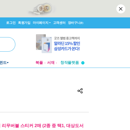
로그인
회원가입
마이페이지
고객센터
장바구니
(0)
펀드
북플
서재
투비컨티뉴드
창작플랫폼
투비컨티뉴드
리무버블 스티커 2매 (2종 중 택1, 대상도서