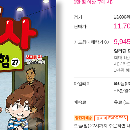
1만 원 이상 구매 시)
정가
13,000
11,7
판매가
9,94
카드최대혜택가
알라딘 
최대 1만
시) / 
1만원 
마일리지
650원(5
+ 5만원
배송료
유료 (도
양탄자배송
썬데이 EXPRESS
오늘(일) 22시까지 주문하면 내