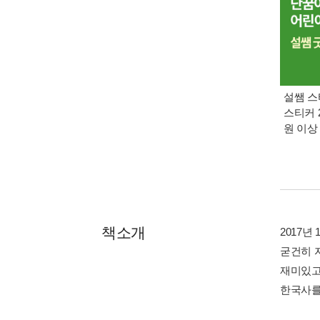
설쌤 스
스티커 2
원 이상
책소개
2017
굳건히 
재미있고
한국사를