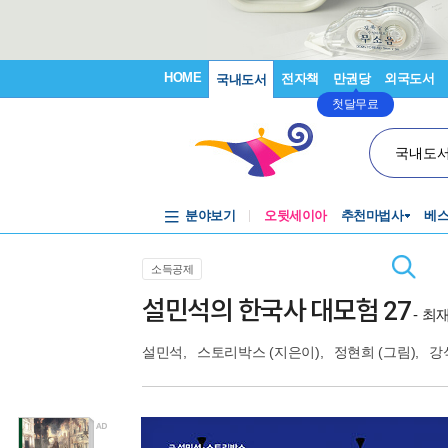
HOME
전자책
만권당
외국도서
국내도서
첫달무료
국내도
분야보기
오뒷세이아
추천마법사
베
소득공제
설민석의 한국사 대모험 27
- 최
설민석
,
스토리박스
(지은이),
정현희
(그림),
강