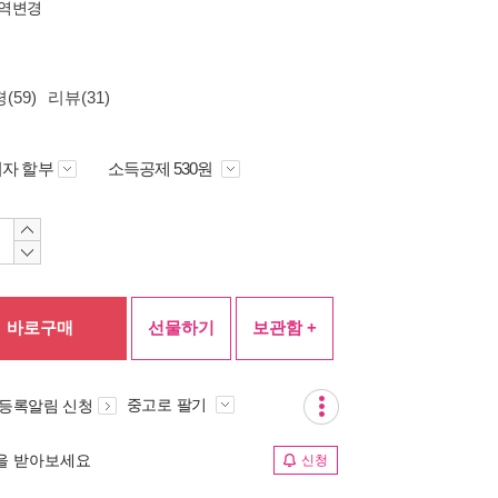
역변경
(59)
리뷰(31)
자 할부
소득공제 530원
바로구매
선물하기
보관함 +
중고로 팔기
 등록알림 신청
림을 받아보세요
신청