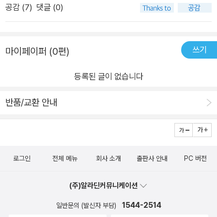
공감 (
7
)
댓글 (0)
에 오르겠다는 마음이었을까, 미학자가 아닌 ‘미학 생활자’로 자
기를 낮추고 친절하게 쓴 글에 입꼬리를 자주 올리며 읽었다. 작
가가 그랬던 것처럼 나에게도 있는 많은 조각들을 잇대고 꿰매어
쓰기
마이페이퍼 (0편)
나만의 감상을 갖고 싶은 욕심이 생긴다. 좋은 사람들에게 선물하
고 싶은 책이다.
등록된 글이 없습니다
반품/교환 안내
로그인
전체 메뉴
회사 소개
출판사 안내
PC 버전
(주)알라딘커뮤니케이션
1544-2514
일반문의 (발신자 부담)