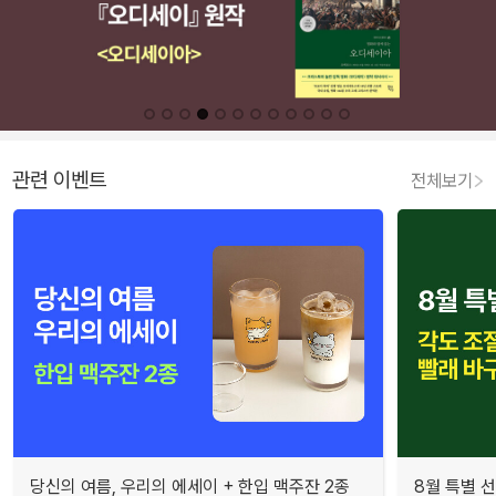
관련 이벤트
전체보기
당신의 여름, 우리의 에세이 + 한입 맥주잔 2종
8월 특별 선