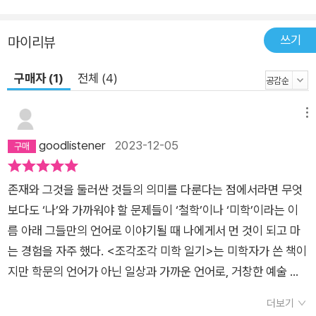
쓰기
마이리뷰
구매자 (1)
전체 (4)
메뉴
goodlistener
2023-12-05
존재와 그것을 둘러싼 것들의 의미를 다룬다는 점에서라면 무엇
보다도 ‘나’와 가까워야 할 문제들이 ‘철학’이나 ‘미학’이라는 이
름 아래 그들만의 언어로 이야기될 때 나에게서 먼 것이 되고 마
는 경험을 자주 했다. <조각조각 미학 일기>는 미학자가 쓴 책이
지만 학문의 언어가 아닌 일상과 가까운 언어로, 거창한 예술 작
품이 아닌 누구나 보았음직한 영화와 음악, 미술작품과 함께 내
더보기
존재와 긴밀한 철학적인 사유를 펼쳐 놓는다. 모두를 데리고 정상