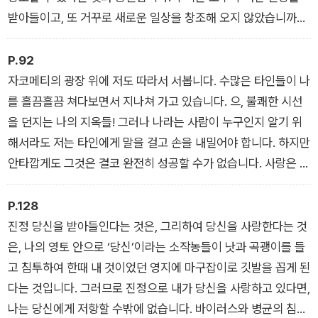
받아들이고, 또 거꾸로 새로운 일상을 창조해 오지 않았습니까?
일상이 곧 예술이 된 워홀 이후의 세계에서, 우리는 이미 어떤 예
술계의 승인도 받을 필요가 없이 이미 예술가입니다. 중요한 것은
P.92
우리가 과연 예술가가 될 수 있느냐에 대한 의구심이 아니라, 창
자코메티의 광장 위에 저도 따라서 서봅니다. 수많은 타인들이 나
조하는 예술가이자 해석하는 미학자로서의 우리가 각자의 삶이
를 흘끔흘끔 쳐다보면서 지나쳐 가고 있습니다. 으, 불쾌한 시선
라는 예술 작품을 통해 구현하고자 하는 이면의 의미는 과연 무엇
을 던지는 나의 지옥들! 그러나 나라는 사람이 누구인지 알기 위
이 될지 자문하는 일이겠습니다.
해서라도 저는 타인에게 말을 걸고 손을 내밀어야 합니다. 하지만
안타깝게도 그것은 결코 완전히 성공할 수가 없습니다. 사랑은 증
오를 낳고, 만남은 이별로 귀결되고, 대화는 소통 불가능이라는
종착역을 향해 달려가기 마련입니다. 그런 안타깝고 절망적인 인
P.128
간의 본래적 처지가 〈도시 광장〉의 그 아득한 간격, 사람과 사람
진정 당신을 받아들인다는 것은, 그리하여 당신을 사랑한다는 것
사이의 거리로 드러나 있습니다.
은, 나의 영토 안으로 ‘당신’이라는 소작농들이 낫과 곡괭이를 들
고 침투하여 한때 내 것이었던 영지에 마구잡이로 깃발을 꼽게 된
다는 것입니다. 그러므로 진정으로 내가 당신을 사랑하고 있다면,
나는 당신에게 저항할 수밖에 없습니다. 바이러스와 병균의 침입