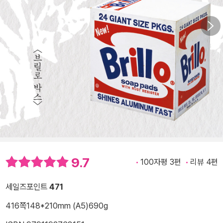
9.7
100자평 3편
리뷰 4편
세일즈포인트
471
416쪽
148*210mm (A5)
690g