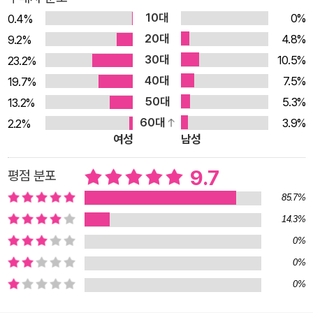
은 무엇인가요 이 책은 동명의 제목으로 연재되던 메일링 구독 서
10대
0%
0.4%
비스에서 출발했다. 그리고 이번에 한 권의 책으로 엮이면서 총
20대
4.8%
9.2%
세 가지 조각, 즉 3부로 꼴을 갖추었다. 첫째 조각, ‘암호’는 인간
30대
10.5%
23.2%
이라는 문제적 존재의 존재 방식, 인간과 타인의 관계, 예술 작품
40대
7.5%
19.7%
의 본질 등 난해한 존재의 수수께끼에 대답하고자 하였던 예술 작
50대
5.3%
13.2%
품 및 이론 들을 얽은 결과물이다. 여기서는 앤디 워홀의 〈브릴로
60대
3.9%
2.2%
박스〉와 알베르토 자코메티의 〈걷는 사람〉, 박찬욱의 〈헤어질 결
여성
남성
심〉을 각각 아서 단토, 장폴 사르트르, 알랭 바디우와 함께 살펴본
9.7
평점 분포
다. 둘째 조각, ‘단서’는 인간과 예술가, 그리고 예술 작품이 모두
85.7%
위치해 있는 ‘사회’의 구조적 지평을 탐지하고 드러내는 탐침(探
針)으로서의 예술 작품, 그리고 예술의 그러한 소명에 대해 말한
14.3%
이론들을 모은 것이다. 여기에서 예술은 우리에게 가해지는 억압
0%
을 폭로할 수 있는 결정적인 증거이자, 영원히 멀게 느껴지는 해
0%
방의 결정적인 단서로 해석된다. 여기서는 워쇼스키스의 〈매트릭
0%
스〉와 핑크 플로이드의 《The Wall》, 노순택의 《얄읏한 공》을 각