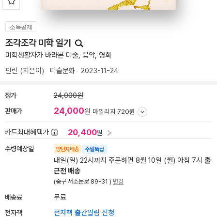
소득공제
조각조각 미학 일기
미학생활자가 바라본 미술, 음악, 영화
편린
(지은이)
미술문화
2023-11-24
정가
24,000원
24,000
판매가
원
마일리지 720원
20,400
카드최대혜택가
원
수령예상일
양탄자배송
주말특급
내일(일) 22시까지 주문하면 8월 10일 (월) 아침 7시
출
근전 배송
(중구 서소문로 89-31 )
변경
배송료
무료
전자책
전자책 출간알림 신청