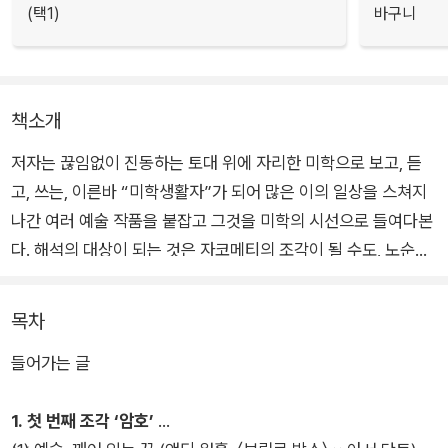
(택1)
바구니
책소개
저자는 끊임없이 진동하는 토대 위에 자리한 미학으로 보고, 듣
고, 쓰는, 이른바 “미학생활자”가 되어 많은 이의 일상을 스쳐지
나간 여러 예술 작품을 붙잡고 그것을 미학의 시선으로 들여다본
다. 해석의 대상이 되는 것은 자코메티의 조각이 될 수도, 노순택
의 사진이 될 수도, 핑크 플로이드의 음반이 될 수도, 이창동의 영
화가 될 수도 있다.
목차
들어가는 글
해석의 이론을 제시하는 사상가는 사르트르가 될 수도, 벤야민이
될 수도, 푸코가 될 수도, 데리다가 될 수도 있다. 저자는 딱딱한
1. 첫 번째 조각 ‘암호’
개념과 낯선 이름들이 독자들에게 부담을 주지 않도록 최대한 부