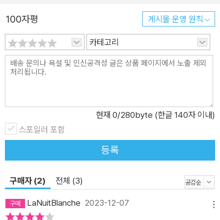
각 시뮬라크르, 미셸 푸코, 기 드보르와 발터 벤야민과 함께 살펴
100자평
게시물 운영 원칙
본다. 셋째 조각, ‘편지’는 ‘너’에게로 가는 무한한 길을 그린 작품,
그리고 그 길 위를 걸어야 하는 인간의 삶의 지침에 대한 이론을
카테고리
겹쳐 본 글들입니다. 편지는 송신자와 수신자를 전제로 하는 글,
즉 ‘나’와 ‘너’를 전제로 하는 글이다. 그리고 너에게로 가는 길이
곧 ‘윤리’라면, ‘편지’는 예술과 윤리의 관계를 탐구하는 미학의
윤리학적 사유가 될 것이다. 여기서는 이창동의 〈밀양〉, 케네스
로너건의 〈맨체스터 바이 더 씨〉, 다르덴 형제 〈로제타〉를 각각 자
현재
0
/280byte (한글 140자 이내)
크 데리다, 롤랑 바르트, 한나 아렌트와 함께 살펴본다. ‘말할 수
스포일러 포함
없는 것’ 안으로 접속하는 작은 구멍이 되어줄 책 조각 하나하나
는 미미(微微)할지 모른다. 하지만 조각‘들’이 합쳐져 하나의 세
등록
계를 이룰 때 우리는 아름다움[美]이 모양을 갖추는 과정을 목도
하게 된다. 그 아름다움이 유쾌하고 편안한 감정만을 선사하는 건
구매자 (2)
전체 (3)
아니다. 그 세계 안엔 비극도, 고통도, 추함도, 흠집도 있다. 이 책
LaNuitBlanche
2023-12-07
은 그런 조각들을 함부로 표백하지 않고 그러모아 하나의 미학적
메뉴
세계를 가꾼다. 어느 한쪽으로 치우치지 않는 폭넓은 시야를 바탕