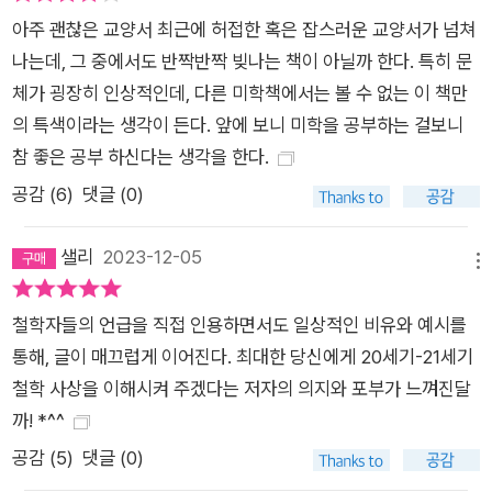
아주 괜찮은 교양서 최근에 허접한 혹은 잡스러운 교양서가 넘쳐
으로 예술이 그리는 굴곡과 그 변곡점들을 돌아보는 것. 그래서
나는데, 그 중에서도 반짝반짝 빚나는 책이 아닐까 한다. 특히 문
이 책은 저자의 말마따나 “비평집도, 이론서도, 입문서도, 수필집
체가 굉장히 인상적인데, 다른 미학책에서는 볼 수 없는 이 책만
도 아닌, 애매한 그 무엇”(11쪽)이 되어버렸지만, 어쩌면 그리하
의 특색이라는 생각이 든다. 앞에 보니 미학을 공부하는 걸보니
여 “말할 수 없는 것을 말하”(6쪽)는 미학 그 자체가 될 수 있었
참 좋은 공부 하신다는 생각을 한다.
다. “이 책의 모든 글을 저는 문을 내겠다는 야심이 아니라 구멍
을 뚫겠다는 반역심으로 썼습니다. 그러니 그 구멍으로 몰래 빠져
공감 (
6
)
댓글 (0)
나가시기를. ‘말할 수 없는 바로 그것을 말하고 싶다’라는 덧없는
열망을 품고, ‘아름답다’라는 패배의 단말마를 뱉으시기를. 기나
샐리
2023-12-05
메뉴
긴 실패의 여정을 시작하시기를.”(15쪽) 예술과 철학, 문화, 사회,
정치를 자유롭게 횡단하는 편린의 글쓰기-세계로 당신을 초대한
철학자들의 언급을 직접 인용하면서도 일상적인 비유와 예시를
다.
통해, 글이 매끄럽게 이어진다. 최대한 당신에게 20세기-21세기
철학 사상을 이해시켜 주겠다는 저자의 의지와 포부가 느껴진달
까! *^^
공감 (
5
)
댓글 (0)