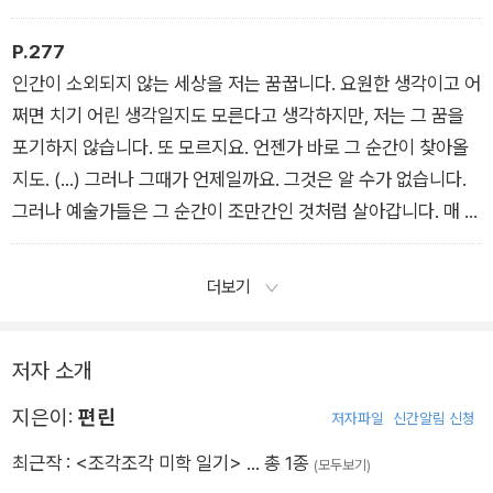
으로부터 신체를 보호하기 위해 내 몸이 항체를 만들고 고열을 내
는 것처럼, 나는 당신에게 저항하느라고 신열을 앓아야 합니다.
P.277
인간이 소외되지 않는 세상을 저는 꿈꿉니다. 요원한 생각이고 어
쩌면 치기 어린 생각일지도 모른다고 생각하지만, 저는 그 꿈을
포기하지 않습니다. 또 모르지요. 언젠가 바로 그 순간이 찾아올
지도. (…) 그러나 그때가 언제일까요. 그것은 알 수가 없습니다.
그러나 예술가들은 그 순간이 조만간인 것처럼 살아갑니다. 매 순
간마다 그 순간이 찾아오고 후퇴하고 또 찾아오는 것이라고 믿으
며 살아갑니다. 그래서 그들은 좌절하지 않습니다. 그들은, 전위
더보기
대를 암약하는 게릴라들입니다.
저자 소개
지은이:
편린
저자파일
신간알림 신청
최근작 :
<조각조각 미학 일기>
… 총 1종
(모두보기)