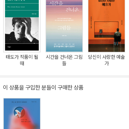
도 모르게 30분 내내 그 앞에 서 있었던 어떤 그림, 저항할 수 없
이 눈물을 줄줄 흘렸던 영화, 그 영화에 겹쳐 대 보았던 나의 지난
시간들, 그 시간마다에 녹아 들어간 소리, 냄새, 빛깔과 촉감
들……. 어떤 사람을 압도했던 순간은 저마다 다 다를 것이지만,
이들에는 한 가지 공통점이 있다. 바로, 우리는 그것을 “말로 다
할 수 없다”는 것이다. 알고 있는 가장 아름다운 형용사를 붙이고
최상급 강조 부사를 붙인다 해도 우리 머릿속과 마음속에 선연히
태도가 작품이 될
시간을 건너온 그림
당신이 사랑한 예술
때
들
가
떠오르는 그 순간을 “차마 말로는” 다 할 수 없는 것이다. 저자는
이렇게까지 고백한다. “그 장면 앞에 서 있던 저와 그의 침묵을,
언어를 압도하고 짓누르는 그 숨 막히는 감각의 세계를, 절대로
이 상품을 구입한 분들이 구매한 상품
언어로 다 말할 수가 없다는 것을 저는 확신합니다.”(9쪽) 하지만
불가능하기 때문에 더 간절해지는 것이 있다. 우리는 그 간절함을
시로, 노래로, 춤으로, 여타 수많은 예술 장르로 표현해 왔다. 좌
절감, 그리고 그에 따른 묘한 흥분과 오기. 바로 이 지점에서 저자
는 미학을 정의 내린다. “미학은 바로 그 이중적인 충동에 두 발