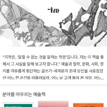
“미학은, ‘말할 수 없는 것을 말하는 학문’입니다. 저는 이 책을 통
해서 그 사실을 말해 보고자 합니다.” 예술과 철학, 문화, 사회, 정
치를 자유롭게 횡단하는 글쓰기-세계로의 초대 당신을 사로잡았
던 어느 한 순간을 떠올려보라. 어느 날 고개 돌려 본 석양, 어느
여름 밤 발을 담갔던 바닷물의 차가움, 이별을 말하고 돌아오던
길거리의 휘황찬란한 불빛들, 풀밭에 누워서 듣던 노래, 어느 뒷
분야를 아우르는 예술책
골목에 쭈그리고 앉아서 보았던 가로등, 그 아래 벌레들의 어지러
운 군무, 그 얇은 날개에서 부서지던 빛의 조각들, 미술관에서 나