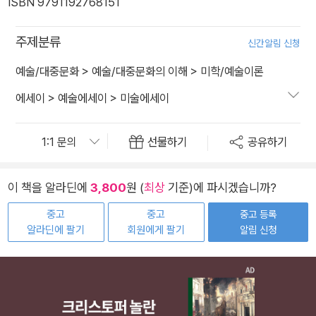
ISBN 9791192768151
주제분류
신간알림 신청
예술/대중문화
>
예술/대중문화의 이해
>
미학/예술이론
에세이
>
예술에세이
>
미술에세이
선물하기
공유하기
이 책을 알라딘에
3,800
원 (
최상
기준)에 파시겠습니까?
중고
중고
중고 등록
알라딘에 팔기
회원에게 팔기
알림 신청