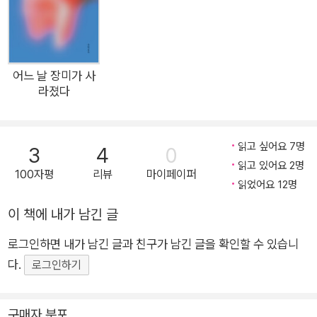
을 딛고 선 학문입니다.”(9쪽) 애초에 미학은 줄곧 진동하는 학문
이다. 그렇기에 어려운지도 모른다. 아니, 어렵다고 여겨지는지도
모른다. 하지만 “미학생활자”인 저자는 이 책을 통해 미학이 얼
마나 우리 곁에 가까이 있는지를 강조한다. 그는 많은 이의 일상
어느 날 장미가 사
을 스쳐지나간 여러 예술 작품을 붙잡고 그것을 미학의 시선으로
라졌다
들여다본다. 해석의 대상이 되는 것은 자코메티의 조각이 될 수
도, 노순택의 사진이 될 수도, 핑크 플로이드의 음반이 될 수도,
읽고 싶어요 7명
이창동의 영화가 될 수도 있다. 해석의 이론을 제시하는 사상가는
3
4
0
읽고 있어요 2명
사르트르가 될 수도, 벤야민이 될 수도, 푸코가 될 수도, 데리다가
100자평
리뷰
마이페이퍼
읽었어요 12명
될 수도 있다. 저자는 어느 한쪽이 다른 한쪽을 위해 도구로 전락
하는 것을 경계하며, “미학이론과 예술 작품 사이의 끊임없는 대
이 책에 내가 남긴 글
화이자, 연결”(12쪽)을 포착하기 위해 주의를 기울였다. 또한 딱
로그인하면 내가 남긴 글과 친구가 남긴 글을 확인할 수 있습니
딱한 개념과 낯선 이름들이 독자들에게 부담을 주지 않도록 최대
다.
로그인하기
한 부드럽게 풀어 쓰고, 하나의 이론에 여러 예시를 들면서 독자
가 걸어가는 사유의 방향을 같은 속도로 따라 걷고자 노력했다.
구매자 분포
불완전한 조각, 그리하여 무궁한 가능성을 지닌 조각 당신의 조각