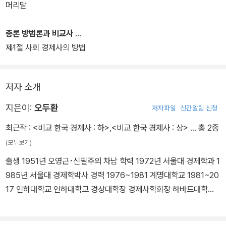
머리말
총론 방법론과 비교사
제1절 사회 경제사의 방법
저자 소개
지은이:
오두환
저자파일
신간알림 신청
최근작 :
<비교 한국 경제사 : 하>
,
<비교 한국 경제사 : 상>
… 총 2종
(모두보기)
출생 1951년 오영근･신필주의 차남 학력 1972년 서울대 경제학과 1
985년 서울대 경제학박사 경력 1976~1981 계명대학교 1981~20
17 인하대학교 인하대학교 경상대학장 경제사학회장 하바드대학교
방문교수 메이지대학 초빙교수 황조근정훈장 수훈