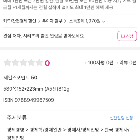
최대 1만원 또는 2만원 할인(전월 30만원 또는 60만원 이용 시) / 카드 발
급월 +1개월까지는 전월 실적이 없어도 최대 1만원 혜택 제공
카드/간편결제 할인
무이자 할부
소득공제 1,970원
관심 저자, 시리즈의 출간 알림을 받아보세요
신청
0
100자평 0편
리뷰 0편
세일즈포인트
50
580쪽
152*223mm (A5신)
812g
ISBN 9788949967509
주제분류
신간알림 신청
경제경영
>
경제학/경제일반
>
경제사/경제전망
>
한국 경제사/
경제전망