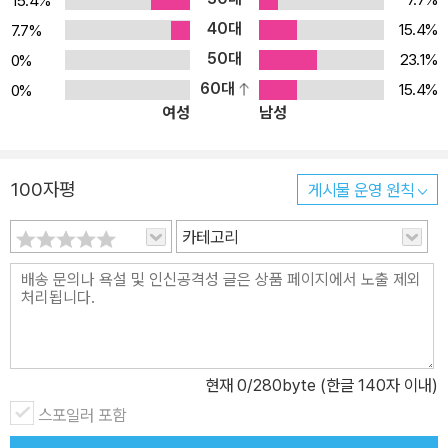
15.4%
40대
15.4%
7.7%
50대
23.1%
0%
60대
15.4%
0%
여성
남성
100자평
게시물 운영 원칙
카테고리
현재
0
/280byte (한글 140자 이내)
스포일러 포함