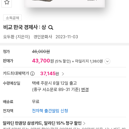
소득공제
비교 한국 경제사 : 상
오두환
(지은이)
경인문화사
2023-11-03
정가
46,000원
43,700
판매가
원
(5% 할인) +
마일리지 1,380원
37,145
카드최대혜택가
원
수령예상일
택배 주문시 8월 12일 출고
(중구 서소문로 89-31 기준)
변경
배송료
무료
전자책
전자책 출간알림 신청
알라딘 만권당 삼성카드, 알라딘 15% 청구 할인