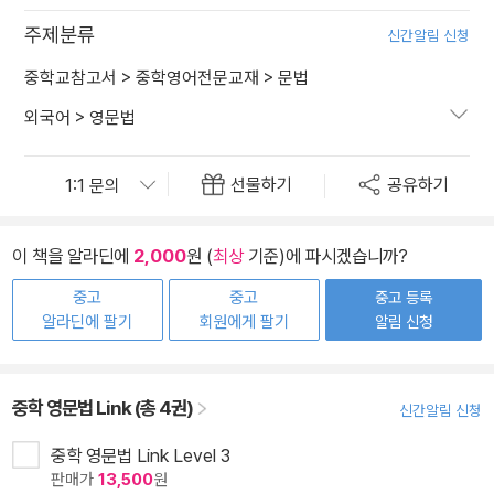
주제분류
신간알림 신청
중학교참고서
>
중학영어전문교재
>
문법
외국어
>
영문법
선물하기
공유하기
이 책을 알라딘에
2,000
원 (
최상
기준)에 파시겠습니까?
중고
중고
중고 등록
알라딘에 팔기
회원에게 팔기
알림 신청
중학 영문법 Link (총 4권)
신간알림 신청
중학 영문법 Link Level 3
판매가
13,500
원