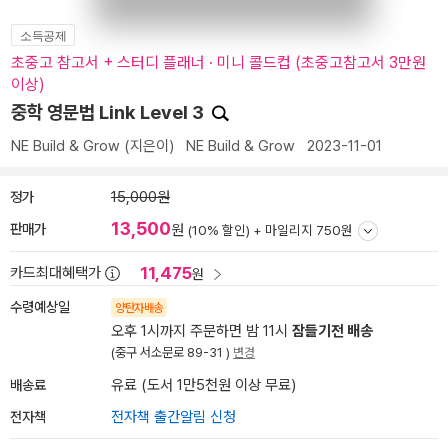
소득공제
초중고 참고서 + 스터디 플래너 · 미니 콜드컵 (초중고참고서 3만원
이상)
중학 영문법 Link Level 3
NE Build & Grow
(지은이)
NE Build & Grow
2023-11-01
정가
15,000원
13,500
판매가
원
(10% 할인) +
마일리지 750원
11,475
카드최대혜택가
원
수령예상일
양탄자배송
오후 1시까지 주문하면 밤 11시
잠들기전 배송
(중구 서소문로 89-31 )
변경
배송료
유료 (도서 1만5천원 이상 무료)
전자책
전자책 출간알림 신청