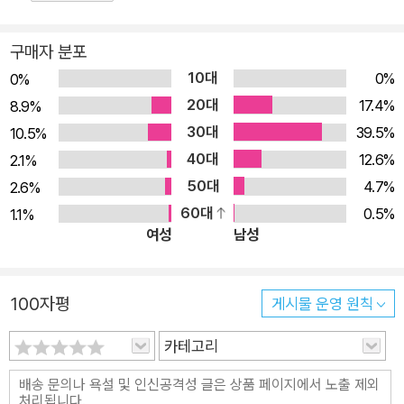
활용하는 방법 ◆ 레디스를 메시지 브로커로 활용하는 pub/sub
며 여러 장애 포인트에 대해서도 깊게 고민할 수 있는 계기가 됐습니
및 stream 사용법 ◆ 레디스 데이터의 영구 저장 방법 ◆ 고가용
다.
구매자 분포
성 설정을 위한 복제 구조 및 센티널 활용 ◆ 확장성을 갖춘 클러
10대
0%
0%
스터 사용 방법 ◆ 클라이언트 핸들링과 보안 ◆ 레디스 모니터
20대
17.4%
8.9%
링 구성 및 버전 업그레이드 방법 ◈ 이 책의 대상 독자 ◈ ◆ 인
30대
39.5%
10.5%
메모리 데이터베이스 개념을 처음 접하거나 알고 싶은 개발자 ◆
40대
12.6%
2.1%
레디스를 어떤 상황에서 효율적으로 활용할 수 있을지 고민 중인
50대
4.7%
2.6%
개발자 ◆ 레디스의 장애를 최소화하는 방법을 찾는 개발자 ◆
60대
0.5%
1.1%
고가용성과 확장성을 갖춘 레디스를 운영하고자 하는 개발자 ◈
여성
남성
이 책의 구성 ◈ 1장에서는 소프트웨어 아키텍처의 변화와, 이로
인해 현대의 데이터 저장소가 어떤 요구 사항에 직면했는지 알아
본다. 2장에서는 레디스를 설치하고, 실행하며, 간단하게 사용하
100자평
게시물 운영 원칙
는 방법을 소개한다. 3장에서는 레디스에서 제공하는 자료 구조
카테고리
의 종류와 특징, 각 자료 구조에서 사용할 수 있는 커맨드에 대해
알아볼 것이다. 또한 레디스에서 키는 어떻게 다뤄지는지도 살펴
본다. 4장에서는 특정 상황에서 레디스의 자료 구조를 적절히 활