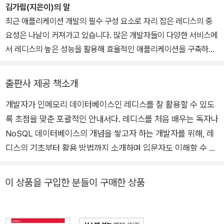
다행입니다.
다. EasyCache의 내부 파라미터 최적화와 신규 기능 제안 등으로
김가림(지은이)의 말
상품의 개선에 기여해왔다. 현재는 ㈜우아한형제들에서 데이터베이
최근 애플리케이션 개발의 필수 구성 요소로 자리 잡은 레디스의 중
스 엔지니어로 근무하고 있다. 데이터베이스와 관련된 다양한 측면에
요성은 나날이 커져가고 있습니다. 많은 개발자들이 다양한 서비스에
서의 경험과 지식을 바탕으로 이 책을 통해 독자들에게 유용한 정보
서 레디스의 높은 성능을 활용해 효율적인 애플리케이션을 구축하고
를 전달하고자 한다.
있으며, 안정적인 데이터 관리와 빠른 접근성 사이의 균형을 이뤄내
는 레디스는 많은 애플리케이션에서 점점 더 중요한 역할을 하고 있
출판사 제공 책소개
습니다. 높아지는 인기와 함께 레디스에 대한 깊은 이해와 활용 능력
개발자가 인메모리 데이터베이스인 레디스를 잘 활용할 수 있도
역시 더 중요한 역량으로 인식되고 있습니다.
록 초점을 맞춘 포괄적인 안내서다. 레디스를 처음 배우는 독자나
레디스는 다른 데이터 저장소에 비해 릴리스 속도가 비교적 빠르고
각 릴리스마다 유용한 신규 기능을 도입하고 있습니다. 레디스를 더
NoSQL 데이터베이스의 개념을 쌓고자 하는 개발자를 위해, 레
효율적으로, 더 광범위하게 활용할 수 있도록 하는 기능 업데이트는
디스의 기초부터 활용 방법까지 소개하며 입문자도 이해할 수 있
계속되고 있지만 국내에서는 레디스에 대한 최신 정보를 제공하는 자
는 내용을 제공한다. 레디스를 어떤 상황에서 효율적으로 활용해
료가 상대적으로 부족한 상황입니다. 이에 이 책을 통해 레디스의 최
야 할지 고민하는 개발자에게는 실제 적용 시나리오와 최적의 사
이 상품을 구입한 분들이 구매한 상품
신 기능과 실용적인 활용 방안을 국내 개발자들에게 소개하고자 했습
용법에 대한 가이드를 제공해 응용 가능한 전략을 제시한다. 레디
니다.
스의 장애를 최소화하고 성능을 향상시키기 위한 방법을 다루며,
레디스를 운영하며 몇 차례 레디스로 인한 서비스 장애를 겪은 적이
이를 통해 이미 사용 중인 개발자도 레디스 환경을 안정화하고 최