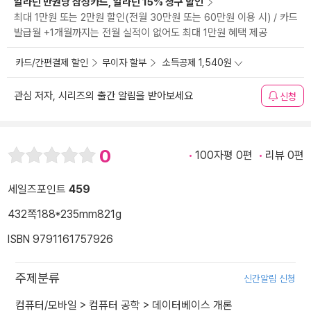
알라딘 만권당 삼성카드, 알라딘 15% 청구 할인
최대 1만원 또는 2만원 할인(전월 30만원 또는 60만원 이용 시) / 카드
발급월 +1개월까지는 전월 실적이 없어도 최대 1만원 혜택 제공
카드/간편결제 할인
무이자 할부
소득공제 1,540원
관심 저자, 시리즈의 출간 알림을 받아보세요
신청
0
100자평 0편
리뷰 0편
세일즈포인트
459
432쪽
188*235mm
821g
ISBN 9791161757926
주제분류
신간알림 신청
컴퓨터/모바일
>
컴퓨터 공학
>
데이터베이스 개론