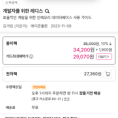
소득공제
개발자를 위한 레디스
효율적인 개발을 위한 인메모리 데이터베이스 사용 가이드
김가림
(지은이)
에이콘출판
2023-11-08
종이책
38,000
원,
10%
34,200
원
+ 1,900원
29,070
원
카드최대혜택가
더보기
전자책
27,360
원
수령예상일
양탄자배송
오후 1시까지 주문하면 밤 11시
잠들기전 배송
(중구 서소문로 89-31 )
변경
배송료
무료