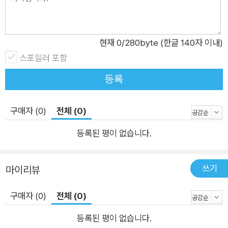
용해 애플리케이션의 성능을 향상시키며, 동시에 개발의 단순함
과 편의성을증대할 수 있는 방법을 소개한다. 5장에서는 레디스
를 캐시로 사용하는 방법을 알아본다. 캐시란 무엇인지, 어떤 상
현재
0
/280byte (한글 140자 이내)
황에서 캐시를 사용해야 하는지, 레디스를 캐시로 잘 사용하는 방
스포일러 포함
법과 주의해야 할 점은 무엇인지 짚어본다. 또한 캐시와 비슷하면
등록
서도 다른 세션 스토어에 대해서도 함께 이야기할 것이다. 6장에
서는 메시지 브로커의 핵심 역할을 알아보고, 메시지 브로커의 두
구매자 (0)
전체 (0)
가지 형태인 메시징 큐와 이벤트 stream에 대해 소개한다. 7장
에서는 데이터를 안전하게 저장하기 위해 레디스에서 지원하는
등록된 평이 없습니다.
(RDB와 AOF)두 가지 백업 방식에 대해 알아본다. 8장부터는 레
디스에서 고가용성을 보장하기 위한 기능들을 알아볼 것이다. 8
쓰기
마이리뷰
장에서는 고가용성의 기본이 되는 복제 메커니즘에 대해 설명한
다. 9장에서는 자동 페일오버 기능을 수행하는 자체 솔루션인 센
구매자 (0)
전체 (0)
티널의 개념과 동작 방식을 설명한다. 10장에서는 고가용성과 샤
등록된 평이 없습니다.
딩을 동시에 보장하는 클러스터 모드에 대해 알아볼 것이다. 11장