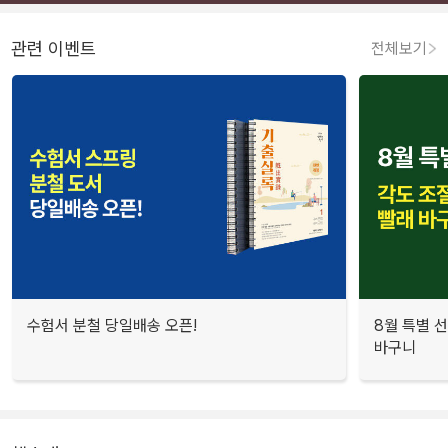
관련 이벤트
전체보기
수험서 분철 당일배송 오픈!
8월 특별 선
바구니