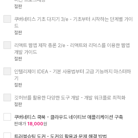
절판
쿠버네티스 기초 다지기 3/e - 기초부터 시작하는 단계별 가이
드
절판
리액트 웹앱 제작 총론 2/e - 리액트와 리덕스를 이용한 웹앱
개발 가이드
절판
인텔리제이 IDEA - 기본 사용법부터 고급 기능까지 마스터하
기
절판
깃허브를 활용한 다양한 도구 개발 - 개발 워크플로 최적화
절판
쿠버네티스 쿡북 - 클라우드 네이티브 애플리케이션 구축
판매가
18,000
원
트러블슈팅 도커 - 도커의 활용과 문제 해결 방법