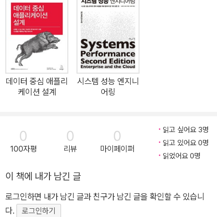
있습니다. 레디스는 많은 서비스에서 핵심 요소로 활용되기 때문에
적화할 수 있다. 레디스를 캐시 및 세션 스토어로 활용하고, 메세
장애 상황이 발생하면 그 영향이 상당히 크게 느껴집니다. 이런 상황
지 브로커로 사용하는 방법에 대한 실전 예제와 구체적인 구현 방
은 레디스의 올바른 운영과 최적화의 중요성을 깨닫게 해줬고, 레디
법을 제시한다. 또한 레디스 데이터의 영구 저장 방법과 고가용성
스 관련 서비스 장애를 예방하거나 최소화하는 방법을 공유할 필요성
설정을 위한 복제 구조, 센티널 및 클라이언트 형태로 사용하는
을 느끼게 됐습니다.
방법을 소개한다. 이를 통해 안정적이고 확장 가능한 레디스 환경
레디스의 기본 구조부터 고급 기능 그리고 실제 운영 활용 방법에 이
을 구축할 수 있을 것이다. 뿐만 아니라 클라이언트 핸들링과 보
데이터 중심 애플리
시스템 성능 엔지니
르기까지 폭넓은 내용을 소개하는 책입니다. 다양한 활용 사례와 함
케이션 설계
어링
안에 대한 내용을 다루며, 레디스를 실제 운영 환경에서 안전하게
께 소개된 애플리케이션 성능 최적화 방법은 레디스를 이미 활용 중
관리하고 활용하는 방법을 설명한다. 레디스의 모니터링을 구성
인 개발자뿐만 아니라 레디스 도입을 고려하는 개발자들에게도 큰 도
하는 방법과 다운타임을 최소화하면서 버전을 업그레이드하는
움이 될 것으로 기대합니다. 운영 중 발생할 수 있는 일반적인 문제점
읽고 싶어요 3명
0
0
0
방법을 다뤄 레디스 시스템의 안정성과 성능을 지속적으로 향상
과 실무에서 적용 가능한 해결 전략을 제시하며 효율적인 운영 방법
읽고 있어요 0명
100자평
리뷰
마이페이퍼
시킬 수 있도록 돕는다. ◈ 이 책에서 다루는 내용 ◈ ◆ 마이크
을 소개함으로써 데이터베이스 관리자, 시스템 엔지니어 그리고 높은
읽었어요 0명
로서비스 아키텍처에서 NoSQL 활용 ◆ 레디스 설치, 환경 구성
성능과 신속한 데이터 처리가 필요한 다양한 IT 분야의 전문가에게도
이 책에 내가 남긴 글
및 기본 설정 파일 안내 ◆ 레디스의 다양한 자료 구조 활용법 ◆
도움이 되길 바랍니다.
효율적인 키 관리 방법 ◆ 레디스를 이용해 성능을 향상시킬 수
로그인하면 내가 남긴 글과 친구가 남긴 글을 확인할 수 있습니
이 책을 쓰면서 저도 레디스에 대해 많이 배웠습니다. 레디스의 새로
있는 다양한 실제 사용 예제 ◆ 레디스를 캐시 및 세션 스토어로
운 기능을 알게 되는 동시에 내부 동작 방식을 좀 더 이해할 수 있었으
다.
로그인하기