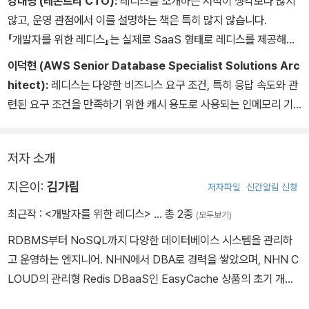
강대명 (레몬트리 CTO):
레디스를 소개하는 서적이 생각보다 많지
티널 및 클라이언트 형태로 사용하는 방법을 소개한다. 이를 통해 안
않고, 운영 관점에서 이를 설명하는 책은 특히 많지 않습니다.
정적이고 확장 가능한 레디스 환경을 구축할 수 있을 것이다. 뿐만 아
『개발자를 위한 레디스』는 실제로 SaaS 형태로 레디스를 제공해본
니라 클라이언트 핸들링과 보안에 대한 내용을 다루며, 레디스를 실
경험이 있는 분이 레디스를 운영하면서 만났던 많은 운영 노하우를
이덕현 (AWS Senior Database Specialist Solutions Arc
제 운영 환경에서 안전하게 관리하고 활용하는 방법을 설명한다. 레
잘 집약해놓은 책입니다.
hitect):
레디스는 다양한 비즈니스 요구 조건, 특히 응답 속도와 관
디스의 모니터링을 구성하는 방법과 다운타임을 최소화하면서 버전
레디스를 소개하면서 레디스에 경험이 많지 않은 경우에도 쉽게 이해
련된 요구 조건을 만족하기 위한 캐시 용도로 사용되는 인메모리 기
을 업그레이드하는 방법을 다뤄 레디스 시스템의 안정성과 성능을 지
할 수 있도록 풀어서 설명할 수 있고, 아직 겪지 않은 여러 가지 장애
반 데이터 플랫폼 중에서 가장 많이 사용되고 있습니다. 다양한 곳에
속적으로 향상시킬 수 있도록 돕는다.
상황을 피해 갈 수 있는 보물 같은 내용이 들어 있습니다.
서 여러 가지 용도로 사용하고 있지만, 참고할 만한 전문적인 기술서
또한 아직 국내에 소개되지 않았던 최신 기능들(ACL, Sharded Pu
저자 소개
가 부족한 것도 사실입니다.
책의 내용은 레디스의 최신 버전인 7버전을 기준으로 작성됐으며, 국
b/Sub, Cluster)에 대한 자세한 설명이 소개돼 있습니다. 레디스에
『개발자를 위한 레디스』는 레디스에 대해 설치와 구성을 포함한 기본
지은이:
김가림
내에서는 아직 잘 알려지지 않은 신규 기능들인 stream, sharded p
저자파일
신간알림 신청
관심이 있으신 분들에게 강력히 추천합니다.
개념부터 잘 사용하기 위해 필수로 알아야 하는 data structure 등
ub/sub, ACL 그리고 클라이언트 사이드 캐싱 등에 대해 상세히 설
최근작 :
<개발자를 위한 레디스>
… 총 2종
(모두보기)
의 핵심을 다루고 있으며, 실제 구축 예시도 포함하고 있어서 레디스
명한다. 이러한 기능들은 레디스의 활용 범위를 더욱 넓히며, 독자들
를 사용하려는 개발자 및 관리자들에게 멋진 참고서가 될 것이라고
RDBMS부터 NoSQL까지 다양한 데이터베이스 시스템을 관리하
에게 레디스의 깊은 이해와 효율적인 활용에 대한 풍부한 인사이트를
생각합니다.
고 운영하는 엔지니어. NHN에서 DBA로 경력을 쌓았으며, NHN C
제공할 것으로 기대한다.
그동안 레디스 관련 참고서가 부족하다고 많이 아쉬웠는데, 지은이의
LOUD의 관리형 Redis DBaaS인 EasyCache 상품의 초기 개발
다년간의 레디스 운영 및 고도화 경험이 잘 녹아 있는 이 책을 만나 참
단계부터 참여해 이중화 및 내부 가용성 설계에 대한 고민을 함께했